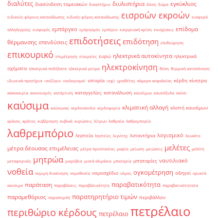
διαλύτες
διυλιστήρια
εγκύκλιος
διασύνδεση ταμειακών
δικαστήριο
δόση
δώρα
εισροών εκροών
ειδικούς φόρους κατανάλωσης
ειδικός φόρος κατανάλωσης
εισφορά
επίδομα
εμπάργκο
αλληλεγγύης
εισφορές
εμπρησμός
εμπόριο
ενεργειακή κρίση
ενισχύσεις
επιδοτήσεις
επιδότηση
θέρμανσης
επενδύσεις
επιθεώρηση
επικουρικό
ηλεκτρικά αυτοκίνητα
ευρώ
ηλεκτρικά
επιμέτρηση
εταιρείες
ηλεκτροκίνηση
οχήματα
ηλεκτρικά ποδήλατα
ηλεκτρικό ρεύμα
θέση
θερμική καταπόνηση
ιστορία
κέρδη
κίνητρα
ιδιωτικά πρατήρια
ισοζύγιο
ισολογισμοί
ισχύ
ιχνηθέτης
κάμερα ασφαλείας
καταγγελίες
κατανάλωση
κακοκαιρία
κανονισμός
κατάρτιση
καυσίμων
καυσόξυλα
καύσι
καύσιμα
κλιματική αλλαγή
κλοπή καυσίμων
καύσωνας
κερδοσκοπία
κερδοφορία
κράνος
κράτος
κυβέρνηση
κυβικά
κυρώσεις
λίτρων
λαθραία
λαθρεμπορία
λαθρεμπόριο
λογισμικό
ληστεία
λιπαντήρια
ληστείες
λιγνίτης
λουκέτο
μελέτες
μέτρα δέουσας επιμέλειας
μέτρα προστασίας
μαφία
μείωση
μειώσεις
μελέτη
μητρώα
ναυτιλιακό
μπαταρίες
μεταφορικές
μικρόβια
μικτά κλιμάκια
μπαταρία
νοθεία
ογκομέτρηση
νομοσχέδιο
οδηγοί
νομιμη διακίνηση
νομοθεσία
νόμος
ορυκτά
παραβατικότητα
παράταση
καύσιμα
παραβάσεις
παραβάτικότητα
παραβατικότητατα
παρατηρητήριο τιμών
παραμεθόριος
περιβάλλον
παραπομπή
πετρέλαιο
περιθώριο κέρδους
πετρέλαιο