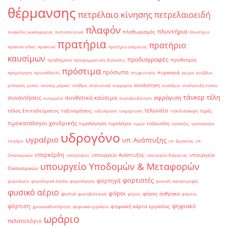
θέρμανσης
πετρέλαιο κίνησης
πετρελαιοειδή
πλαφόν
πλυντήρια
πληθωρισμός
πινακίδες κυκλοφορίας
πιστοποιητικά
πλυντήριο
πρατήρια
πρατήριο
πράσινο τέλος
πρακτικό
πρατήριο ενέργειας
καυσίμων
προδιαγραφές
προθεσμία
προβλήματα
προγραμματικές δηλώσεις
πρόστιμα
πρόσωπα
πυρκαγιά
προμέτρηση
πρωταθλητές
πτωχευτικός
ρεύμα
ρούβλια
συνάντηση
ρύπανση
ρύποι
σούπερ μάρκετ
στάθμη
στατιστικά
συμμορία
συνέδριο
συνέντευξη τύπου
τάνκερ
τέλη
σφράγιση
συναντήσεις
συνθετικά καύσιμα
συνεργεία
συνταξιοδότηση
τελωνείο
τέλος Επιτηδεύματος
ταξινομήσεις
τιμές
ταξινόμηση
τεκμηρίωση
τηλεδιάσκεψη
τιμοκατάλογοι χονδρικής
τιμολόγηση
τιμολόγιο
τολουόλη
τιμών
τράπεζες
τροπολογία
υδρογόνο
υγραέριο
υπ. Ανάπτυξης
τσιγάρο
υπ. Εργασίας
υπ.
υπερκέρδη
υπουργείο Ανάπτυξης
υπουργείο
Οικονομικών
υποτροφίες
υπουργείο Ενέργειας
υπουργείο Υποδομών & Μεταφορών
Οικονομικών
φορτιστές
φορτηγά
φορολογία
φορολογικά έσοδα
φορολόγηση
φυσικές καταστροφές
φυσικό αέριο
φόροι
φωτιά
φόρος άνθρακα
φωτοβολταϊκά
φόρος
φόρους
φόρτιση
ψηφιακό
ψηφιακή κάρτα εργασίας
χρονοκαθυστέρηση
ψηφιακά εργαλεία
ωράριο
πελατολόγιο