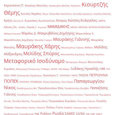
Κιουρτζής
Καρανάσιος Π.
Κατρίνης Μανώλης
Κεγκέρογλου Βασίλης
Κερατσίνι
Θέμης
Κιούσης Μιχάλης
Κλίμα
Κολοκυθάς Αναστάσιος
Κονταξής Δημήτρης
Κορκίδης Βασίλης
Κώτσος Ευάγγελος
Κύπρος
Κρήτη
Κυρανάκης Κωνσταντίνος
Κρίντας Θ.
ΛΙΒΕΡΙΑ
ΜΑΜΙΔΑΚΗΣ
Λάτσης Σπ.
Λιανός Ι.
Λέσβος
Λιμενικό
ΜΕΛΚΟ
ΜΕΡΙΣΜΑ
ΜΗΤΡΩΟ ΑΠΟΒΛΗΤΩΝ
Μακρυβέλιος Δημήτρης
Μάρδας Δ.
Μαμουλάκης Χ.
Μάλαμα Κυριακή
Μαυράκης Γιάννης
Μαρκόπουλος Δημήτρης
Μαυράκης
Μασαλής Γιώργος
Μαυράκης Χάρης
Μελίδης
Μανώλης
Μαυρομμάτης Γιώργος
Μεθάνιο
Μελίδης Σπύρος
Αλέξανδρος
Μελισσανίδης Δημήτρης
Μερελής Κυριάκος
Μεταφορικό Ισοδύναμο
Μητσοτάκης
Μεταφορών
Μητρώο
Ξυδάκης Ηρακλής
ΟΒΕ
Κυριάκος
Μπόμπορης Παναγιώτης
Ν.Μάκρη
ΝΑΞΟΣ
Νέα Μάκρη
ΟΓΑ
ΠΕΤΡΟΛΙΝΑ
ΠΑΣΟΚ
Οικονόμου Γ.
ΟΟΣΑ
ΟΦΑΕ
Οικονομικός Ταχυδρόμος
ΠΑΡΑΤΑΣΗ
ΠΑΡΙΣΙ
ΠΟΠΕΚ
Παπαγεωργίου
ΠΡΑΤΗΡΙΑ
ΠΡΟΘΕΣΜΙΑ
Πάνας Απόστολος
Πέτη Πέρκα
Νίκος
Παπαζήσης
Παπαδοπούλου Έλλη
Παπαδημητρίου Μπ.
Παπαδοπούλου Ελισάβετ
Γιάννης
Παπαθανάσης Νίκος
Παπαμιχαήλ Σωτήρης
Παπασταύρου Σταύρος
Παραπολιτικά
Περιφέρεια
Πιερρακάκης Κυριάκος
Πιτσιλής
Αττικής
Πετκίδης Βασίλης
Πετραλιάς Θάνος
Πιστωτικές κάρτες
Γιώργος
Πούλου Γιώτα
Πλακιωτάκης Γιάννης
Πολωνία
Πρέβεζα
Πρατηριούχοι
Προκοπίου Γ.
Ρωσία
Ροδόπη
ΣΑΜΕΕ
ΣΑΠΕΚ
ΡΑΕ
Πρωθυπουργό
Πυροσβεστική
ΣΕΒ
ΣΕΒΤ
ΣΕΔΕ ΙΙ