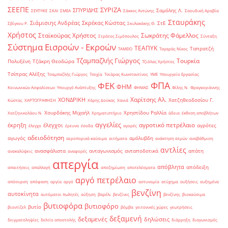
ΣΕΕΠΕ
ΣΥΡΙΖΑ
ΣΠΥΡΙΔΗΣ
Σαμόλης Λ.
ΣΕΥΠΥΚΕ
ΣΚΑΙ
ΣΜΕΑ
Σάκκος Αντώνης
Σαουδική Αραβία
Σταυράκης
Σιάμισιης Ανδρέας
Σκρέκας Κώστας
ΣτΕ
Σβίγκου Ρ.
Σκυλακάκης Θ.
Χρήστος
Σταϊκούρας Χρήστος
Σωκράτης Φάμελλος
Στράτος Σιμόπουλος
Σύνταξη
Σύστημα Εισροών - Εκροών
ΤΕΑΠΥΚ
Ταπρατζή
ΤΑΜΕΙΟ
Ταγαράς Νίκος
Τζαμπαζλής Γιώργος
Τουρκία
Πολυξένη
Τζάκρη Θεοδώρα
Τζιόλας Χρήστος
Τσίπρας Αλέξης
Τσαμπαζλής Γιώργος
Τσεχία
Τσιάρας Κωνσταντίνος
ΥΜΕ
Υπουργείο Εργασίας
ΦΠΑ
ΦΕΚ
ΦΗΜ
Κοινωνικών Ασφαλίσεων
Υπουργό Ανάπτυξης
ΦΗΜΑΣ
Φίλης Ν.
Φραγκογιάννης
Χαρίτσης Αλ.
ΧΟΝΔΡΙΚΗ
Χατζηθεοδοσίου Γ.
Κώστας
ΧΑΡΤΟΓΡΑΦΗΣΗ
Χάρης Δούκας
Χανιά
Χουρδάκης Μιχαήλ
Χρηστίδου Ραλλία
Χατζηνικολάου Ν.
Χρηματιστήριο
άδεια
έκθεση αποβλήτων
αγγελίες
αγροτικό πετρέλαιο
έκρηξη
έλεγχοι
αγρότες
έλεγχο
έρευνα
έσοδα
αγορές
αδειοδότηση
αγωγός
αμόλυβδη
αεροπορικά καύσιμα
αιτήματα
ανάκτηση ατμών
αναβάθμιση
αντλίες
ανασφάλιστα
ανταγωνισμός
ανταποδοτικά
απάτη
ανακαλύψεις
αναφορές
απεργία
απόβλητα
απόδειξη
απαιτήσεις
απαλλαγή
αποζημίωση
αποτελέσματα
αργό πετρέλαιο
απόσυρση
απόφαση
αργία
αργό
αστυνομία
ατύχημα
αυξήσεις
αυξημένα
βενζίνη
αυτοκίνητα
αυτόματοι πωλητές
αύξηση
βαρέλι
βενζίνες
βενζίνης
βιοκαύσιμα
βυτιοφόρα
βυτιοφόρο
βυτίο
βιοντίζελ
βόμβα
γειτονικές χώρες
γεωτρήσεις
δεξαμενή
δεξαμενές
δηλώσεις
δειγματοληψίες
δελτίο αποστολής
διάρρηξη
διαγωνισμός