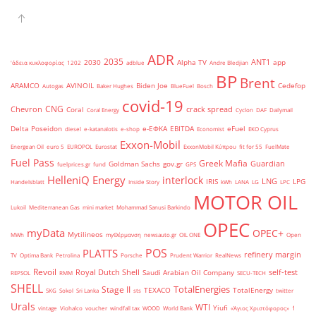
ADR
2035
ANT1
2030
Alpha TV
app
'άδεια κυκλοφορίας
1202
adblue
Andre Bledjian
BP
Brent
ARAMCO
AVINOIL
Biden Joe
Cedefop
Autogas
Baker Hughes
BlueFuel
Bosch
covid-19
CNG
Chevron
crack spread
Coral
Coral Energy
Cyclon
DAF
Dailymail
Delta Poseidon
e-ΕΦΚΑ
EBITDA
eFuel
diesel
e-katanalotis
e-shop
Economist
EKO Cyprus
Exxon-Mobil
Energean Oil
euro 5
EUROPOL
Eurostat
ExxonMobil Κύπρου
fit for 55
FuelMate
Fuel Pass
Greek Mafia
Guardian
Goldman Sachs
gov.gr
fuelprices.gr
fund
GPS
HelleniQ Energy
interlock
LNG
IRIS
LPG
Handelsblatt
Inside Story
kWh
LANA
LG
LPC
MOTOR OIL
Lukoil
Mediterranean Gas
mini market
Mohammad Sanusi Barkindo
OPEC
myData
OPEC+
Mytilineos
MWh
myΘέρμανση
newsauto.gr
OIL ONE
Open
POS
PLATTS
refinery margin
TV
Optima Bank
Petrolina
Porsche
Prudent Warrior
RealNews
Revoil
Royal Dutch Shell
self-test
Saudi Arabian Oil Company
REPSOL
RMM
SECU-TECH
SHELL
TotalEnergies
Stage II
TEXACO
TotalEnergy
SKG
Sokol
Sri Lanka
sts
twitter
Urals
WTI
Yiufi
vintage
Viohalco
voucher
windfall tax
WOOD
World Bank
«Άγιος Χριστόφορος»
΄1