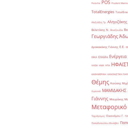
POS
Porsche
Prudent Warrio
TotalEnergies
TotalEne
Αληγιζάκης
Αλεξιάδης Τρ.
Βε
Βελετάκης Ν.
Βενεζουέλα
Γεωργιάδης Άδω
Ε.Ε.
Δρακακάκης Γιάννης
Ε
Ενέργεια
Ελλάδα
ΕΦΚΑ
ΗΦΑΙΣ
ΗΛΕΙΑ
ΗΜΑ
ΗΠΑ
ΚΑΘΗΜΕΡΙΝΗ
ΚΑΝΟΝΙΣΤΙΚΗ ΠΑ
Θέμης
Κιούσης Μιχ
ΜΑΜΙΔΑΚΗΣ
Λιμενικό
Γιάννης
Μαυράκης Μ
Μεταφορικό
Οικονόμου Γ.
Ταχυδρόμος
ΠΑ
Παπα
Παπαδοπούλου Ελισάβετ