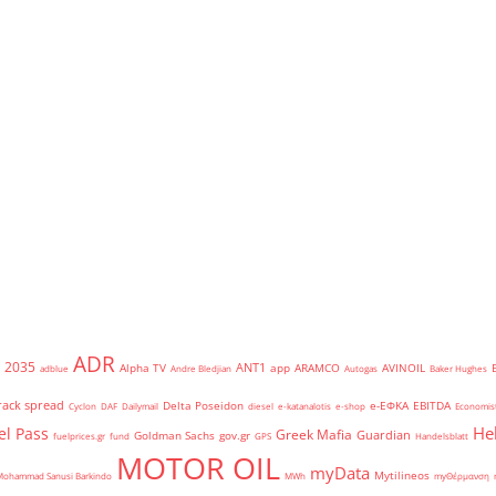
ADR
2035
ANT1
Alpha TV
app
ARAMCO
AVINOIL
adblue
Andre Bledjian
Autogas
Baker Hughes
rack spread
Delta Poseidon
e-ΕΦΚΑ
EBITDA
Cyclon
DAF
Dailymail
diesel
e-katanalotis
e-shop
Economis
He
el Pass
Greek Mafia
Guardian
Goldman Sachs
gov.gr
fuelprices.gr
fund
GPS
Handelsblatt
MOTOR OIL
myData
Mytilineos
Mohammad Sanusi Barkindo
MWh
myΘέρμανση