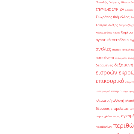
Πιτσιλής Γιώργος
Πλακιωτάκη
ΣΥΡΙΖΑ
ΣΠΥΡΙΔΗΣ
Σάκκος
Σωκράτης Φάμελλος
Σύ
Τσίπρας Αλέξης
Τσαμπαζλής 
Χαρίτση
Χάρης Δούκας
Χανιά
αγροτικό πετρέλαιο
αγ
αντλίες
απάτη
απαιτήσει
αυτοκίνητα
αυτόματοι πωλη
δεξαμενή
δεξαμενές
εισροών εκρο
επικουρικό
επιμέτ
ιστορία
ισολογισμοί
ισχύ
ιχνη
κλιματική αλλαγή
κλοπή
δέουσας επιμέλειας
μέτ
ογκομ
νομοσχέδιο
νόμος
περιθώ
περιβάλλον