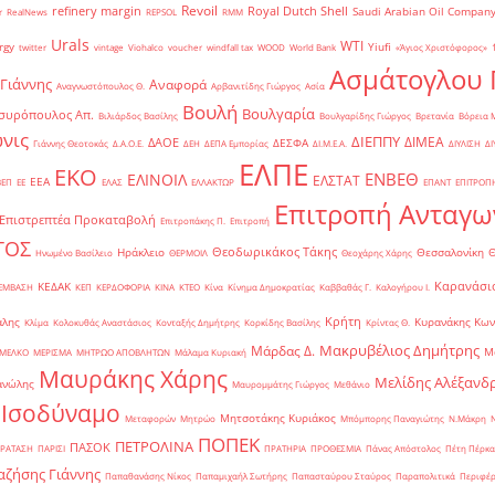
Revoil
refinery margin
Royal Dutch Shell
Saudi Arabian Oil Compan
r
RealNews
REPSOL
RMM
Urals
WTI
rgy
Yiufi
twitter
vintage
Viohalco
voucher
windfall tax
WOOD
World Bank
«Άγιος Χριστόφορος»
΄
Ασμάτογλου 
 Γιάννης
Αναφορά
Αναγνωστόπουλος Θ.
Αρβανιτίδης Γιώργος
Ασία
Βουλή
Βουλγαρία
συρόπουλος Απ.
Βιλιάρδος Βασίλης
Βουλγαρίδης Γιώργος
Βρετανία
Βόρεια 
νις
ΔΙΕΠΠΥ
ΔΙΜΕΑ
ΔΑΟΕ
ΔΕΣΦΑ
Γιάννης Θεοτοκάς
Δ.Α.Ο.Ε.
ΔΕΗ
ΔΕΠΑ Εμπορίας
ΔΙ.Μ.Ε.Α.
ΔΙΥΛΙΣΗ
ΔΙ
ΕΛΠΕ
ΕΚΟ
ΕΝΒΕΘ
ΕΛΙΝΟΙΛ
ΕΛΣΤΑΤ
ΕΕΑ
ΒΕΠ
ΕΕ
ΕΛΑΣ
ΕΛΛΑΚΤΩΡ
ΕΠΑΝΤ
ΕΠΙΤΡΟΠ
Επιτροπή Ανταγω
Επιστρεπτέα Προκαταβολή
Επιτροπάκης Π.
Επιτροπή
ΤΟΣ
Θεοδωρικάκος Τάκης
Ηράκλειο
Θεσσαλονίκη
Ηνωμένο Βασίλειο
ΘΕΡΜΟΙΛ
Θεοχάρης Χάρης
Καρανάσιο
ΚΕΔΑΚ
ΡΕΜΒΑΣΗ
ΚΕΠ
ΚΕΡΔΟΦΟΡΙΑ
ΚΙΝΑ
ΚΤΕΟ
Κίνα
Κίνημα Δημοκρατίας
Καββαθάς Γ.
Καλογήρου Ι.
Κρήτη
άλης
Κυρανάκης Κων
Κλίμα
Κολοκυθάς Αναστάσιος
Κονταξής Δημήτρης
Κορκίδης Βασίλης
Κρίντας Θ.
Μακρυβέλιος Δημήτρης
Μάρδας Δ.
Μ
ΜΕΛΚΟ
ΜΕΡΙΣΜΑ
ΜΗΤΡΩΟ ΑΠΟΒΛΗΤΩΝ
Μάλαμα Κυριακή
Μαυράκης Χάρης
Μελίδης Αλέξανδ
ανώλης
Μαυρομμάτης Γιώργος
Μεθάνιο
 Ισοδύναμο
Μητσοτάκης Κυριάκος
Μεταφορών
Μητρώο
Μπόμπορης Παναγιώτης
Ν.Μάκρη
ΠΟΠΕΚ
ΠΕΤΡΟΛΙΝΑ
ΠΑΣΟΚ
ΡΑΤΑΣΗ
ΠΑΡΙΣΙ
ΠΡΑΤΗΡΙΑ
ΠΡΟΘΕΣΜΙΑ
Πάνας Απόστολος
Πέτη Πέρκα
ζήσης Γιάννης
Παπαθανάσης Νίκος
Παπαμιχαήλ Σωτήρης
Παπασταύρου Σταύρος
Παραπολιτικά
Περιφέρ