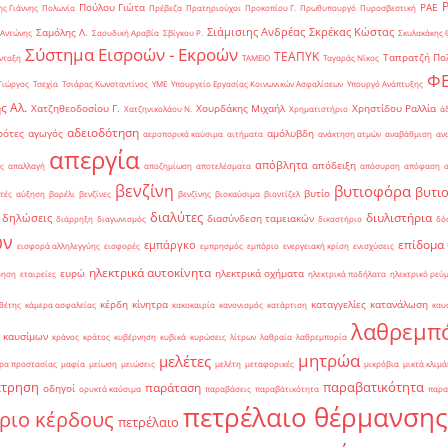
Πούλου Γιώτα
ΡΑΕ
ς Γιάννης
Πολωνία
Πρέβεζα
Πρατηριούχοι
Προκοπίου Γ.
Πρωθυπουργό
Πυροσβεστική
Σιάμισιης Ανδρέας
Σκρέκας Κώστας
Σαμόλης Λ.
 Αντώνης
Σαουδική Αραβία
Σβίγκου Ρ.
Σκυλακάκης 
Σύστημα Εισροών - Εκροών
ΤΕΑΠΥΚ
Ταπρατζή Πο
νταξη
ΤΑΜΕΙΟ
Ταγαράς Νίκος
Φ
Γιώργος
Τσεχία
Τσιάρας Κωνσταντίνος
ΥΜΕ
Υπουργείο Εργασίας Κοινωνικών Ασφαλίσεων
Υπουργό Ανάπτυξης
ς Αλ.
Χατζηθεοδοσίου Γ.
Χουρδάκης Μιχαήλ
Χρηστίδου Ραλλία
Χατζηνικολάου Ν.
Χρηματιστήριο
ά
αδειοδότηση
ρότες
αγωγός
αμόλυβδη
αεροπορικά καύσιμα
αιτήματα
ανάκτηση ατμών
αναβάθμιση
αν
απεργία
απόβλητα
απόδειξη
ς
απαλλαγή
αποζημίωση
αποτελέσματα
απόσυρση
απόφαση
βενζίνη
βυτιοφόρα
βυτι
βυτίο
τές
αύξηση
βαρέλι
βενζίνες
βενζίνης
βιοκαύσιμα
βιοντίζελ
διαλύτες
διυλιστήρια
δηλώσεις
διασύνδεση ταμειακών
διάρρηξη
διαγωνισμός
δικαστήριο
δό
ών
επίδομα
εμπάργκο
εισφορά αλληλεγγύης
εισφορές
εμπρησμός
εμπόριο
ενεργειακή κρίση
ενισχύσεις
ηλεκτρικά αυτοκίνητα
ευρώ
ηλεκτρικά οχήματα
ρηση
εταιρείες
ηλεκτρικά ποδήλατα
ηλεκτρικό ρεύ
κέρδη
κίνητρα
καταγγελίες
κατανάλωση
θέτης
κάμερα ασφαλείας
κακοκαιρία
κανονισμός
κατάρτιση
καυ
λαθρεμπ
 καυσίμων
κράνος
κράτος
κυβέρνηση
κυβικά
κυρώσεις
λίτρων
λαθραία
λαθρεμπορία
μητρώα
μελέτες
ρα προστασίας
μαφία
μείωση
μειώσεις
μελέτη
μεταφορικές
μικρόβια
μικτά κλιμά
έτρηση
παραβατικότητα
παράταση
οδηγοί
ορυκτά καύσιμα
παραβάσεις
παραβάτικότητα
παρα
πετρέλαιο θέρμανσης
ριο κέρδους
πετρέλαιο