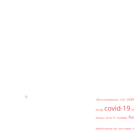
2030
'άδεια κυκλοφορίας
1202
covid-19
c
Energy
Fu
Κύπρου
fit for 55
FuelMate
Mediterranean Gas
mini market