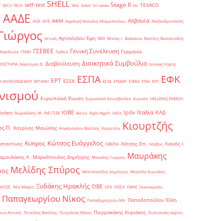
SHELL
Stage II
self-test
y
TEXACO
SECU-TECH
SKG
Sokol
Sri Lanka
sts
ΑΑΔΕ
Αλβανία
ΑΦΜ
1
ΑΟΖ
ΑΠΕ
Αγγελική Ναταλία Αδαμοπούλου
Αλεξανδρούπολη
Γιώργος
Αχτσιόγλου Έφη
Αττική
ΒΕΘ
Βέττας Ι.
Βαλκάνια
Βασίλης Βασιλειάδης
Γενική Συνέλευση
ΓΣΕΒΕΕ
Γερμανία
Μακεδονία
ΓΕΜΗ
Γαλλία
Διοικητικό Συμβούλιο
Διαβούλευση
ΥΛΙΣΤΗΡΙΑ
Δαγούμας Θ.
Δούκας Χάρης
ΕΦΚ
ΕΣΠΑ
ΕΡΤ
ΕΣΕΚ
Η ΑΝΤΑΓΩΝΙΣΜΟΥ
ΕΡΓΑΝΗ
ΕΣΥΔ
ΕΤΕΑΕΠ
ΕΤΕΚΑ
ΕΤΕπ
ΕΥΠ
νισμού
Ευρωπαϊκή Ένωση
Ευρωπαϊκό Κοινοβούλιο
Ευρώπη
ΗELLENiQ ENERGY
Ιταλία
ΙΟΒΕ
Ιράν
ΚΑΔ
Θράκη
Θωμαδάκης Μ.
ΙΝΕ-ΓΣΕΕ
Ικόνιο
Ιλχάν Αχμέτ
Ινδία
Κιουρτζής
ς Π.
Κατρίνης Μανώλης
Κεγκέρογλου Βασίλης
Κερατσίνι
Κώτσος Ευάγγελος
Κύπρος
σταντίνος
Λάτσης Σπ.
Λιανός Ι.
ΛΙΒΕΡΙΑ
Λέσβος
Μαυράκης
αμουλάκης Χ.
Μαρκόπουλος Δημήτρης
Μασαλής Γιώργος
Μελίδης Σπύρος
ρος
Μελισσανίδης Δημήτρης
Μερελής Κυριάκος
Ξυδάκης Ηρακλής
ΟΒΕ
ΝΑΞΟΣ
Νέα Μάκρη
ΟΓΑ
ΟΟΣΑ
ΟΦΑΕ
Οικονομικός
Παπαγεωργίου Νίκος
Παπαδοπούλου Έλλη
Παπαδημητρίου Μπ.
Πιερρακάκης Κυριάκος
εια Αττικής
Πετκίδης Βασίλης
Πετραλιάς Θάνος
Πιστωτικές κάρτες