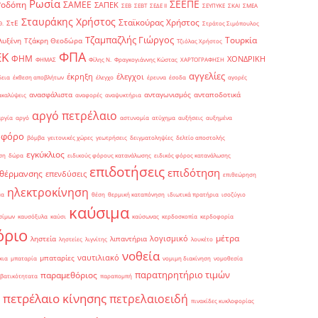
Ρωσία
ΣΕΕΠΕ
Ροδόπη
ΣΑΜΕΕ
ΣΑΠΕΚ
ΣΕΒ
ΣΕΒΤ
ΣΕΔΕ ΙΙ
ΣΕΥΠΥΚΕ
ΣΚΑΙ
ΣΜΕΑ
Σταυράκης Χρήστος
Σταϊκούρας Χρήστος
ΣτΕ
Θ.
Στράτος Σιμόπουλος
Τζαμπαζλής Γιώργος
Τουρκία
λυξένη
Τζάκρη Θεοδώρα
Τζιόλας Χρήστος
ΦΠΑ
ΕΚ
ΦΗΜ
ΧΟΝΔΡΙΚΗ
ΦΗΜΑΣ
Φίλης Ν.
Φραγκογιάννης Κώστας
ΧΑΡΤΟΓΡΑΦΗΣΗ
αγγελίες
έκρηξη
έλεγχοι
δεια
έκθεση αποβλήτων
έλεγχο
έρευνα
έσοδα
αγορές
ανασφάλιστα
ανταγωνισμός
ανταποδοτικά
ακαλύψεις
αναφορές
αναψυκτήρια
αργό πετρέλαιο
αργία
αργό
αστυνομία
ατύχημα
αυξήσεις
αυξημένα
οφόρο
βόμβα
γειτονικές χώρες
γεωτρήσεις
δειγματοληψίες
δελτίο αποστολής
εγκύκλιος
ση
δώρα
ειδικούς φόρους κατανάλωσης
ειδικός φόρος κατανάλωσης
επιδοτήσεις
επιδότηση
 θέρμανσης
επενδύσεις
επιθεώρηση
ηλεκτροκίνηση
μα
θέση
θερμική καταπόνηση
ιδιωτικά πρατήρια
ισοζύγιο
καύσιμα
σίμων
καυσόξυλα
καύσι
καύσωνας
κερδοσκοπία
κερδοφορία
όριο
μέτρα
λογισμικό
ληστεία
λιπαντήρια
ληστείες
λιγνίτης
λουκέτο
νοθεία
ναυτιλιακό
μπαταρίες
κια
μπαταρία
νομιμη διακίνηση
νομοθεσία
παρατηρητήριο τιμών
παραμεθόριος
βατικότητατα
παραπομπή
πετρέλαιο κίνησης
πετρελαιοειδή
πινακίδες κυκλοφορίας