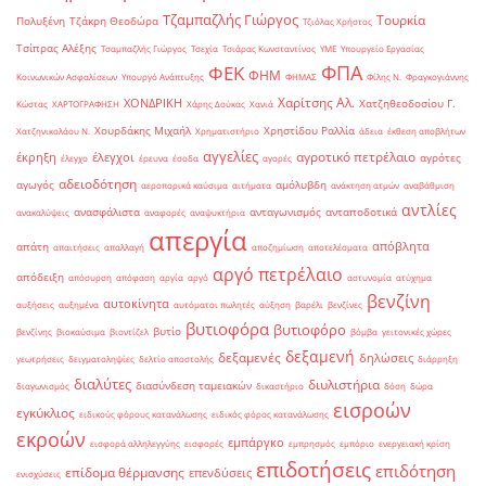
Τζαμπαζλής Γιώργος
Τουρκία
Πολυξένη
Τζάκρη Θεοδώρα
Τζιόλας Χρήστος
Τσίπρας Αλέξης
Τσαμπαζλής Γιώργος
Τσεχία
Τσιάρας Κωνσταντίνος
ΥΜΕ
Υπουργείο Εργασίας
ΦΠΑ
ΦΕΚ
ΦΗΜ
Κοινωνικών Ασφαλίσεων
Υπουργό Ανάπτυξης
ΦΗΜΑΣ
Φίλης Ν.
Φραγκογιάννης
Χαρίτσης Αλ.
ΧΟΝΔΡΙΚΗ
Χατζηθεοδοσίου Γ.
Κώστας
ΧΑΡΤΟΓΡΑΦΗΣΗ
Χάρης Δούκας
Χανιά
Χουρδάκης Μιχαήλ
Χρηστίδου Ραλλία
Χατζηνικολάου Ν.
Χρηματιστήριο
άδεια
έκθεση αποβλήτων
αγγελίες
αγροτικό πετρέλαιο
έκρηξη
έλεγχοι
αγρότες
έλεγχο
έρευνα
έσοδα
αγορές
αδειοδότηση
αγωγός
αμόλυβδη
αεροπορικά καύσιμα
αιτήματα
ανάκτηση ατμών
αναβάθμιση
αντλίες
ανασφάλιστα
ανταγωνισμός
ανταποδοτικά
ανακαλύψεις
αναφορές
αναψυκτήρια
απεργία
απόβλητα
απάτη
απαιτήσεις
απαλλαγή
αποζημίωση
αποτελέσματα
αργό πετρέλαιο
απόδειξη
απόσυρση
απόφαση
αργία
αργό
αστυνομία
ατύχημα
βενζίνη
αυτοκίνητα
αυξήσεις
αυξημένα
αυτόματοι πωλητές
αύξηση
βαρέλι
βενζίνες
βυτιοφόρα
βυτιοφόρο
βυτίο
βενζίνης
βιοκαύσιμα
βιοντίζελ
βόμβα
γειτονικές χώρες
δεξαμενή
δεξαμενές
δηλώσεις
γεωτρήσεις
δειγματοληψίες
δελτίο αποστολής
διάρρηξη
διαλύτες
διυλιστήρια
διασύνδεση ταμειακών
διαγωνισμός
δικαστήριο
δόση
δώρα
εισροών
εγκύκλιος
ειδικούς φόρους κατανάλωσης
ειδικός φόρος κατανάλωσης
εκροών
εμπάργκο
εισφορά αλληλεγγύης
εισφορές
εμπρησμός
εμπόριο
ενεργειακή κρίση
επιδοτήσεις
επιδότηση
επίδομα θέρμανσης
επενδύσεις
ενισχύσεις