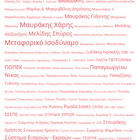
ΜΑΜΙΔΑΚΗΣ
Λάτσης Σπ.
Λιανός Ι.
Λέσβος
Λιμενικό
ΜΕΛΚΟ
ΜΕΡΙΣΜΑ
ΜΗΤΡΩΟ ΑΠΟΒΛΗΤΩΝ
Μακρυβέλιος Δημήτρης
Μάρδας Δ.
Μαμουλάκης Χ.
Μάλαμα Κυριακή
Μαυράκης Γιάννης
Μαρκόπουλος Δημήτρης
Μαυράκης
Μασαλής Γιώργος
Μαυράκης Χάρης
Μελίδης
Μανώλης
Μαυρομμάτης Γιώργος
Μεθάνιο
Μελίδης Σπύρος
Αλέξανδρος
Μελισσανίδης Δημήτρης
Μερελής Κυριάκος
Μεταφορικό Ισοδύναμο
Μητσοτάκης
Μεταφορών
Μητρώο
Ξυδάκης Ηρακλής
ΟΒΕ
Κυριάκος
Μπόμπορης Παναγιώτης
Ν.Μάκρη
ΝΑΞΟΣ
Νέα Μάκρη
ΟΓΑ
ΠΕΤΡΟΛΙΝΑ
ΠΑΣΟΚ
Οικονόμου Γ.
ΟΟΣΑ
ΟΦΑΕ
Οικονομικός Ταχυδρόμος
ΠΑΡΑΤΑΣΗ
ΠΑΡΙΣΙ
ΠΟΠΕΚ
Παπαγεωργίου
ΠΡΑΤΗΡΙΑ
ΠΡΟΘΕΣΜΙΑ
Πάνας Απόστολος
Πέτη Πέρκα
Νίκος
Παπαζήσης
Παπαδοπούλου Έλλη
Παπαδημητρίου Μπ.
Παπαδοπούλου Ελισάβετ
Γιάννης
Παπαθανάσης Νίκος
Παπαμιχαήλ Σωτήρης
Παπασταύρου Σταύρος
Παραπολιτικά
Περιφέρεια
Πιερρακάκης Κυριάκος
Πιτσιλής
Αττικής
Πετκίδης Βασίλης
Πετραλιάς Θάνος
Πιστωτικές κάρτες
Γιώργος
Πούλου Γιώτα
Πλακιωτάκης Γιάννης
Πολωνία
Πρέβεζα
Πρατηριούχοι
Προκοπίου Γ.
Ρωσία
Ροδόπη
ΣΑΜΕΕ
ΣΑΠΕΚ
ΡΑΕ
Πρωθυπουργό
Πυροσβεστική
ΣΕΒ
ΣΕΒΤ
ΣΕΔΕ ΙΙ
ΣΕΕΠΕ
ΣΥΡΙΖΑ
ΣΠΥΡΙΔΗΣ
Σαμόλης Λ.
ΣΕΥΠΥΚΕ
ΣΚΑΙ
ΣΜΕΑ
Σάκκος Αντώνης
Σαουδική Αραβία
Σταυράκης
Σιάμισιης Ανδρέας
Σκρέκας Κώστας
ΣτΕ
Σβίγκου Ρ.
Σκυλακάκης Θ.
Χρήστος
Σταϊκούρας Χρήστος
Σωκράτης Φάμελλος
Στράτος Σιμόπουλος
Σύνταξη
Σύστημα Εισροών - Εκροών
ΤΕΑΠΥΚ
Ταπρατζή
ΤΑΜΕΙΟ
Ταγαράς Νίκος