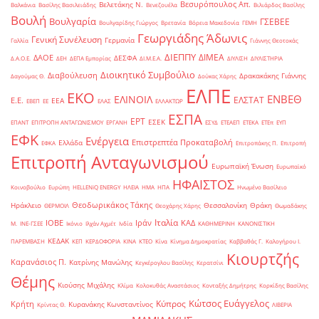
Βεσυρόπουλος Απ.
Βελετάκης Ν.
Βαλκάνια
Βασίλης Βασιλειάδης
Βενεζουέλα
Βιλιάρδος Βασίλης
Βουλή
Βουλγαρία
ΓΣΕΒΕΕ
Βουλγαρίδης Γιώργος
Βρετανία
Βόρεια Μακεδονία
ΓΕΜΗ
Γεωργιάδης Άδωνις
Γενική Συνέλευση
Γερμανία
Γαλλία
Γιάννης Θεοτοκάς
ΔΙΕΠΠΥ
ΔΙΜΕΑ
ΔΑΟΕ
ΔΕΣΦΑ
Δ.Α.Ο.Ε.
ΔΕΗ
ΔΕΠΑ Εμπορίας
ΔΙ.Μ.Ε.Α.
ΔΙΥΛΙΣΗ
ΔΙΥΛΙΣΤΗΡΙΑ
Διοικητικό Συμβούλιο
Διαβούλευση
Δρακακάκης Γιάννης
Δαγούμας Θ.
Δούκας Χάρης
ΕΛΠΕ
ΕΚΟ
ΕΝΒΕΘ
ΕΛΙΝΟΙΛ
ΕΛΣΤΑΤ
Ε.Ε.
ΕΕΑ
ΕΒΕΠ
ΕΕ
ΕΛΑΣ
ΕΛΛΑΚΤΩΡ
ΕΣΠΑ
ΕΡΤ
ΕΣΕΚ
ΕΠΑΝΤ
ΕΠΙΤΡΟΠΗ ΑΝΤΑΓΩΝΙΣΜΟΥ
ΕΡΓΑΝΗ
ΕΣΥΔ
ΕΤΕΑΕΠ
ΕΤΕΚΑ
ΕΤΕπ
ΕΥΠ
ΕΦΚ
Ενέργεια
Επιστρεπτέα Προκαταβολή
Ελλάδα
ΕΦΚΑ
Επιτροπάκης Π.
Επιτροπή
Επιτροπή Ανταγωνισμού
Ευρωπαϊκή Ένωση
Ευρωπαϊκό
ΗΦΑΙΣΤΟΣ
Κοινοβούλιο
Ευρώπη
ΗELLENiQ ENERGY
ΗΛΕΙΑ
ΗΜΑ
ΗΠΑ
Ηνωμένο Βασίλειο
Θεοδωρικάκος Τάκης
Ηράκλειο
Θεσσαλονίκη
Θράκη
ΘΕΡΜΟΙΛ
Θεοχάρης Χάρης
Θωμαδάκης
Ιταλία
ΙΟΒΕ
Ιράν
ΚΑΔ
Μ.
ΙΝΕ-ΓΣΕΕ
Ικόνιο
Ιλχάν Αχμέτ
Ινδία
ΚΑΘΗΜΕΡΙΝΗ
ΚΑΝΟΝΙΣΤΙΚΗ
ΚΕΔΑΚ
ΠΑΡΕΜΒΑΣΗ
ΚΕΠ
ΚΕΡΔΟΦΟΡΙΑ
ΚΙΝΑ
ΚΤΕΟ
Κίνα
Κίνημα Δημοκρατίας
Καββαθάς Γ.
Καλογήρου Ι.
Κιουρτζής
Καρανάσιος Π.
Κατρίνης Μανώλης
Κεγκέρογλου Βασίλης
Κερατσίνι
Θέμης
Κιούσης Μιχάλης
Κλίμα
Κολοκυθάς Αναστάσιος
Κονταξής Δημήτρης
Κορκίδης Βασίλης
Κώτσος Ευάγγελος
Κύπρος
Κρήτη
Κυρανάκης Κωνσταντίνος
Κρίντας Θ.
ΛΙΒΕΡΙΑ