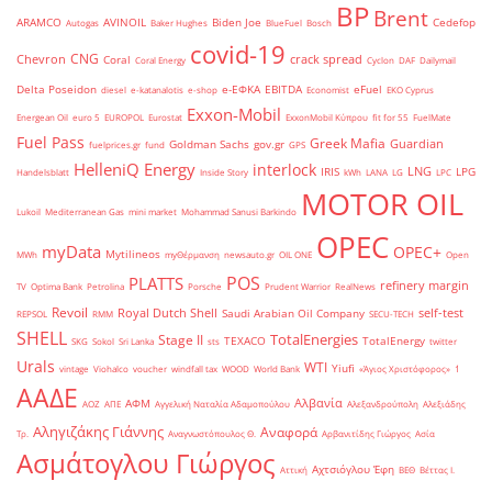
BP
Brent
ARAMCO
AVINOIL
Biden Joe
Cedefop
Autogas
Baker Hughes
BlueFuel
Bosch
covid-19
CNG
Chevron
crack spread
Coral
Coral Energy
Cyclon
DAF
Dailymail
Delta Poseidon
e-ΕΦΚΑ
EBITDA
eFuel
diesel
e-katanalotis
e-shop
Economist
EKO Cyprus
Exxon-Mobil
Energean Oil
euro 5
EUROPOL
Eurostat
ExxonMobil Κύπρου
fit for 55
FuelMate
Fuel Pass
Greek Mafia
Guardian
Goldman Sachs
gov.gr
fuelprices.gr
fund
GPS
HelleniQ Energy
interlock
LNG
IRIS
LPG
Handelsblatt
Inside Story
kWh
LANA
LG
LPC
MOTOR OIL
Lukoil
Mediterranean Gas
mini market
Mohammad Sanusi Barkindo
OPEC
myData
OPEC+
Mytilineos
MWh
myΘέρμανση
newsauto.gr
OIL ONE
Open
POS
PLATTS
refinery margin
TV
Optima Bank
Petrolina
Porsche
Prudent Warrior
RealNews
Revoil
Royal Dutch Shell
self-test
Saudi Arabian Oil Company
REPSOL
RMM
SECU-TECH
SHELL
TotalEnergies
Stage II
TEXACO
TotalEnergy
SKG
Sokol
Sri Lanka
sts
twitter
Urals
WTI
Yiufi
vintage
Viohalco
voucher
windfall tax
WOOD
World Bank
«Άγιος Χριστόφορος»
΄1
ΑΑΔΕ
Αλβανία
ΑΦΜ
ΑΟΖ
ΑΠΕ
Αγγελική Ναταλία Αδαμοπούλου
Αλεξανδρούπολη
Αλεξιάδης
Αληγιζάκης Γιάννης
Αναφορά
Τρ.
Αναγνωστόπουλος Θ.
Αρβανιτίδης Γιώργος
Ασία
Ασμάτογλου Γιώργος
Αχτσιόγλου Έφη
Αττική
ΒΕΘ
Βέττας Ι.