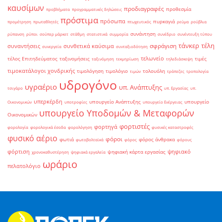
καυσίμων
προδιαγραφές
προθεσμία
προβλήματα
προγραμματικές δηλώσεις
πρόστιμα
πρόσωπα
πυρκαγιά
προμέτρηση
πρωταθλητές
πτωχευτικός
ρεύμα
ρούβλια
συνάντηση
ρύπανση
ρύποι
σούπερ μάρκετ
στάθμη
στατιστικά
συμμορία
συνέδριο
συνέντευξη τύπου
τάνκερ
τέλη
σφράγιση
συναντήσεις
συνθετικά καύσιμα
συνεργεία
συνταξιοδότηση
τελωνείο
τέλος Επιτηδεύματος
ταξινομήσεις
τιμές
ταξινόμηση
τεκμηρίωση
τηλεδιάσκεψη
τιμοκατάλογοι χονδρικής
τιμολόγηση
τιμολόγιο
τολουόλη
τιμών
τράπεζες
τροπολογία
υδρογόνο
υγραέριο
υπ. Ανάπτυξης
τσιγάρο
υπ. Εργασίας
υπ.
υπερκέρδη
υπουργείο Ανάπτυξης
υπουργείο
Οικονομικών
υποτροφίες
υπουργείο Ενέργειας
υπουργείο Υποδομών & Μεταφορών
Οικονομικών
φορτιστές
φορτηγά
φορολογία
φορολογικά έσοδα
φορολόγηση
φυσικές καταστροφές
φυσικό αέριο
φόροι
φωτιά
φόρος άνθρακα
φωτοβολταϊκά
φόρος
φόρους
φόρτιση
ψηφιακό
ψηφιακή κάρτα εργασίας
χρονοκαθυστέρηση
ψηφιακά εργαλεία
ωράριο
πελατολόγιο