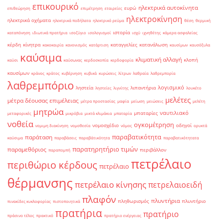
επικουρικό
ηλεκτρικά αυτοκίνητα
ευρώ
επιθεώρηση
επιμέτρηση
εταιρείες
ηλεκτροκίνηση
ηλεκτρικά οχήματα
ηλεκτρικά ποδήλατα
ηλεκτρικό ρεύμα
θέση
θερμική
ιστορία
καταπόνηση
ιδιωτικά πρατήρια
ισοζύγιο
ισολογισμοί
ισχύ
ιχνηθέτης
κάμερα ασφαλείας
κέρδη
κίνητρα
καταγγελίες
κατανάλωση
κακοκαιρία
κανονισμός
κατάρτιση
καυσίμων
καυσόξυλα
καύσιμα
κλιματική αλλαγή
κλοπή
καύσι
καύσωνας
κερδοσκοπία
κερδοφορία
καυσίμων
κράνος
κράτος
κυβέρνηση
κυβικά
κυρώσεις
λίτρων
λαθραία
λαθρεμπορία
λαθρεμπόριο
λογισμικό
ληστεία
λιπαντήρια
ληστείες
λιγνίτης
λουκέτο
μελέτες
μέτρα δέουσας επιμέλειας
μέτρα προστασίας
μαφία
μείωση
μειώσεις
μελέτη
μητρώα
ναυτιλιακό
μπαταρίες
μεταφορικές
μικρόβια
μικτά κλιμάκια
μπαταρία
νοθεία
ογκομέτρηση
νομοσχέδιο
οδηγοί
νομιμη διακίνηση
νομοθεσία
νόμος
ορυκτά
παραβατικότητα
παράταση
καύσιμα
παραβάσεις
παραβάτικότητα
παραβατικότητατα
παρατηρητήριο τιμών
παραμεθόριος
περιβάλλον
παραπομπή
πετρέλαιο
περιθώριο κέρδους
πετρέλαιο
θέρμανσης
πετρέλαιο κίνησης
πετρελαιοειδή
πλαφόν
πλυντήρια
πληθωρισμός
πλυντήριο
πινακίδες κυκλοφορίας
πιστοποιητικά
πρατήρια
πρατήριο
πράσινο τέλος
πρακτικό
πρατήριο ενέργειας