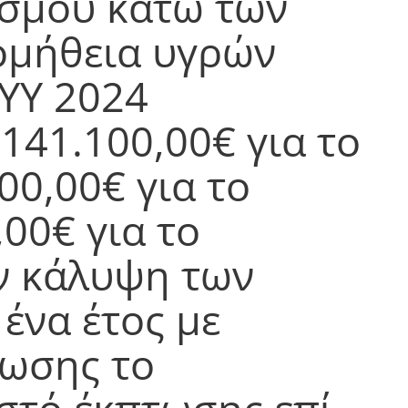
ισμού κάτω των
ομήθεια υγρών
ΥΥ 2024
41.100,00€ για το
00,00€ για το
00€ για το
ν κάλυψη των
ένα έτος με
ρωσης το