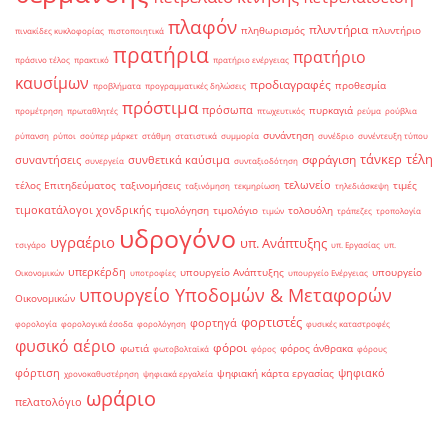
πλαφόν
πλυντήρια
πληθωρισμός
πλυντήριο
πινακίδες κυκλοφορίας
πιστοποιητικά
πρατήρια
πρατήριο
πράσινο τέλος
πρακτικό
πρατήριο ενέργειας
καυσίμων
προδιαγραφές
προθεσμία
προβλήματα
προγραμματικές δηλώσεις
πρόστιμα
πρόσωπα
πυρκαγιά
προμέτρηση
πρωταθλητές
πτωχευτικός
ρεύμα
ρούβλια
συνάντηση
ρύπανση
ρύποι
σούπερ μάρκετ
στάθμη
στατιστικά
συμμορία
συνέδριο
συνέντευξη τύπου
τάνκερ
τέλη
σφράγιση
συναντήσεις
συνθετικά καύσιμα
συνεργεία
συνταξιοδότηση
τελωνείο
τέλος Επιτηδεύματος
ταξινομήσεις
τιμές
ταξινόμηση
τεκμηρίωση
τηλεδιάσκεψη
τιμοκατάλογοι χονδρικής
τιμολόγηση
τιμολόγιο
τολουόλη
τιμών
τράπεζες
τροπολογία
υδρογόνο
υγραέριο
υπ. Ανάπτυξης
τσιγάρο
υπ. Εργασίας
υπ.
υπερκέρδη
υπουργείο Ανάπτυξης
υπουργείο
Οικονομικών
υποτροφίες
υπουργείο Ενέργειας
υπουργείο Υποδομών & Μεταφορών
Οικονομικών
φορτιστές
φορτηγά
φορολογία
φορολογικά έσοδα
φορολόγηση
φυσικές καταστροφές
φυσικό αέριο
φόροι
φωτιά
φόρος άνθρακα
φωτοβολταϊκά
φόρος
φόρους
φόρτιση
ψηφιακό
ψηφιακή κάρτα εργασίας
χρονοκαθυστέρηση
ψηφιακά εργαλεία
ωράριο
πελατολόγιο