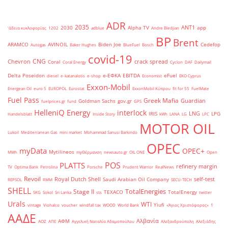
ADR
2035
ANT1
2030
Alpha TV
app
'άδεια κυκλοφορίας
1202
adblue
Andre Bledjian
BP
Brent
ARAMCO
AVINOIL
Biden Joe
Cedefop
Autogas
Baker Hughes
BlueFuel
Bosch
covid-19
CNG
Chevron
crack spread
Coral
Coral Energy
Cyclon
DAF
Dailymail
Delta Poseidon
e-ΕΦΚΑ
EBITDA
eFuel
diesel
e-katanalotis
e-shop
Economist
EKO Cyprus
Exxon-Mobil
Energean Oil
euro 5
EUROPOL
Eurostat
ExxonMobil Κύπρου
fit for 55
FuelMate
Fuel Pass
Greek Mafia
Guardian
Goldman Sachs
gov.gr
fuelprices.gr
fund
GPS
HelleniQ Energy
interlock
LNG
IRIS
LPG
Handelsblatt
Inside Story
kWh
LANA
LG
LPC
MOTOR OIL
Lukoil
Mediterranean Gas
mini market
Mohammad Sanusi Barkindo
OPEC
myData
OPEC+
Mytilineos
MWh
myΘέρμανση
newsauto.gr
OIL ONE
Open
POS
PLATTS
refinery margin
TV
Optima Bank
Petrolina
Porsche
Prudent Warrior
RealNews
Revoil
Royal Dutch Shell
self-test
Saudi Arabian Oil Company
REPSOL
RMM
SECU-TECH
SHELL
TotalEnergies
Stage II
TEXACO
TotalEnergy
SKG
Sokol
Sri Lanka
sts
twitter
Urals
WTI
Yiufi
vintage
Viohalco
voucher
windfall tax
WOOD
World Bank
«Άγιος Χριστόφορος»
΄1
ΑΑΔΕ
Αλβανία
ΑΦΜ
ΑΟΖ
ΑΠΕ
Αγγελική Ναταλία Αδαμοπούλου
Αλεξανδρούπολη
Αλεξιάδης