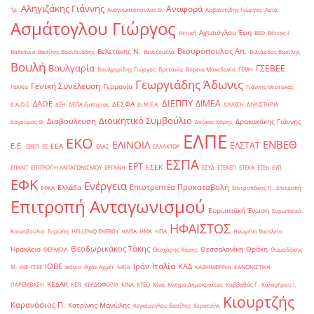
Αληγιζάκης Γιάννης
Αναφορά
Τρ.
Αναγνωστόπουλος Θ.
Αρβανιτίδης Γιώργος
Ασία
Ασμάτογλου Γιώργος
Αχτσιόγλου Έφη
Αττική
ΒΕΘ
Βέττας Ι.
Βεσυρόπουλος Απ.
Βελετάκης Ν.
Βαλκάνια
Βασίλης Βασιλειάδης
Βενεζουέλα
Βιλιάρδος Βασίλης
Βουλή
Βουλγαρία
ΓΣΕΒΕΕ
Βουλγαρίδης Γιώργος
Βρετανία
Βόρεια Μακεδονία
ΓΕΜΗ
Γεωργιάδης Άδωνις
Γενική Συνέλευση
Γερμανία
Γαλλία
Γιάννης Θεοτοκάς
ΔΙΕΠΠΥ
ΔΙΜΕΑ
ΔΑΟΕ
ΔΕΣΦΑ
Δ.Α.Ο.Ε.
ΔΕΗ
ΔΕΠΑ Εμπορίας
ΔΙ.Μ.Ε.Α.
ΔΙΥΛΙΣΗ
ΔΙΥΛΙΣΤΗΡΙΑ
Διοικητικό Συμβούλιο
Διαβούλευση
Δρακακάκης Γιάννης
Δαγούμας Θ.
Δούκας Χάρης
ΕΛΠΕ
ΕΚΟ
ΕΝΒΕΘ
ΕΛΙΝΟΙΛ
ΕΛΣΤΑΤ
Ε.Ε.
ΕΕΑ
ΕΒΕΠ
ΕΕ
ΕΛΑΣ
ΕΛΛΑΚΤΩΡ
ΕΣΠΑ
ΕΡΤ
ΕΣΕΚ
ΕΠΑΝΤ
ΕΠΙΤΡΟΠΗ ΑΝΤΑΓΩΝΙΣΜΟΥ
ΕΡΓΑΝΗ
ΕΣΥΔ
ΕΤΕΑΕΠ
ΕΤΕΚΑ
ΕΤΕπ
ΕΥΠ
ΕΦΚ
Ενέργεια
Επιστρεπτέα Προκαταβολή
Ελλάδα
ΕΦΚΑ
Επιτροπάκης Π.
Επιτροπή
Επιτροπή Ανταγωνισμού
Ευρωπαϊκή Ένωση
Ευρωπαϊκό
ΗΦΑΙΣΤΟΣ
Κοινοβούλιο
Ευρώπη
ΗELLENiQ ENERGY
ΗΛΕΙΑ
ΗΜΑ
ΗΠΑ
Ηνωμένο Βασίλειο
Θεοδωρικάκος Τάκης
Ηράκλειο
Θεσσαλονίκη
Θράκη
ΘΕΡΜΟΙΛ
Θεοχάρης Χάρης
Θωμαδάκης
Ιταλία
ΙΟΒΕ
Ιράν
ΚΑΔ
Μ.
ΙΝΕ-ΓΣΕΕ
Ικόνιο
Ιλχάν Αχμέτ
Ινδία
ΚΑΘΗΜΕΡΙΝΗ
ΚΑΝΟΝΙΣΤΙΚΗ
ΚΕΔΑΚ
ΠΑΡΕΜΒΑΣΗ
ΚΕΠ
ΚΕΡΔΟΦΟΡΙΑ
ΚΙΝΑ
ΚΤΕΟ
Κίνα
Κίνημα Δημοκρατίας
Καββαθάς Γ.
Καλογήρου Ι.
Κιουρτζής
Καρανάσιος Π.
Κατρίνης Μανώλης
Κεγκέρογλου Βασίλης
Κερατσίνι