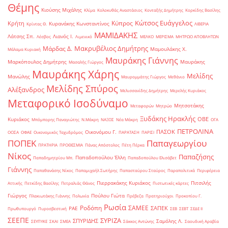
Θέμης
Κιούσης Μιχάλης
Κλίμα
Κολοκυθάς Αναστάσιος
Κονταξής Δημήτρης
Κορκίδης Βασίλης
Κώτσος Ευάγγελος
Κύπρος
Κρήτη
Κυρανάκης Κωνσταντίνος
Κρίντας Θ.
ΛΙΒΕΡΙΑ
ΜΑΜΙΔΑΚΗΣ
Λάτσης Σπ.
Λιανός Ι.
Λέσβος
Λιμενικό
ΜΕΛΚΟ
ΜΕΡΙΣΜΑ
ΜΗΤΡΩΟ ΑΠΟΒΛΗΤΩΝ
Μακρυβέλιος Δημήτρης
Μάρδας Δ.
Μαμουλάκης Χ.
Μάλαμα Κυριακή
Μαυράκης Γιάννης
Μαρκόπουλος Δημήτρης
Μαυράκης
Μασαλής Γιώργος
Μαυράκης Χάρης
Μελίδης
Μανώλης
Μαυρομμάτης Γιώργος
Μεθάνιο
Μελίδης Σπύρος
Αλέξανδρος
Μελισσανίδης Δημήτρης
Μερελής Κυριάκος
Μεταφορικό Ισοδύναμο
Μητσοτάκης
Μεταφορών
Μητρώο
Ξυδάκης Ηρακλής
ΟΒΕ
Κυριάκος
Μπόμπορης Παναγιώτης
Ν.Μάκρη
ΝΑΞΟΣ
Νέα Μάκρη
ΟΓΑ
ΠΕΤΡΟΛΙΝΑ
ΠΑΣΟΚ
Οικονόμου Γ.
ΟΟΣΑ
ΟΦΑΕ
Οικονομικός Ταχυδρόμος
ΠΑΡΑΤΑΣΗ
ΠΑΡΙΣΙ
ΠΟΠΕΚ
Παπαγεωργίου
ΠΡΑΤΗΡΙΑ
ΠΡΟΘΕΣΜΙΑ
Πάνας Απόστολος
Πέτη Πέρκα
Νίκος
Παπαζήσης
Παπαδοπούλου Έλλη
Παπαδημητρίου Μπ.
Παπαδοπούλου Ελισάβετ
Γιάννης
Παπαθανάσης Νίκος
Παπαμιχαήλ Σωτήρης
Παπασταύρου Σταύρος
Παραπολιτικά
Περιφέρεια
Πιερρακάκης Κυριάκος
Πιτσιλής
Αττικής
Πετκίδης Βασίλης
Πετραλιάς Θάνος
Πιστωτικές κάρτες
Γιώργος
Πούλου Γιώτα
Πλακιωτάκης Γιάννης
Πολωνία
Πρέβεζα
Πρατηριούχοι
Προκοπίου Γ.
Ρωσία
Ροδόπη
ΣΑΜΕΕ
ΣΑΠΕΚ
ΡΑΕ
Πρωθυπουργό
Πυροσβεστική
ΣΕΒ
ΣΕΒΤ
ΣΕΔΕ ΙΙ
ΣΕΕΠΕ
ΣΥΡΙΖΑ
ΣΠΥΡΙΔΗΣ
Σαμόλης Λ.
ΣΕΥΠΥΚΕ
ΣΚΑΙ
ΣΜΕΑ
Σάκκος Αντώνης
Σαουδική Αραβία