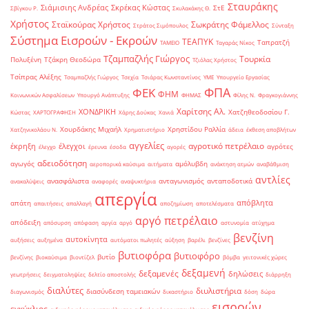
Σταυράκης
Σιάμισιης Ανδρέας
Σκρέκας Κώστας
ΣτΕ
Σβίγκου Ρ.
Σκυλακάκης Θ.
Χρήστος
Σταϊκούρας Χρήστος
Σωκράτης Φάμελλος
Στράτος Σιμόπουλος
Σύνταξη
Σύστημα Εισροών - Εκροών
ΤΕΑΠΥΚ
Ταπρατζή
ΤΑΜΕΙΟ
Ταγαράς Νίκος
Τζαμπαζλής Γιώργος
Τουρκία
Πολυξένη
Τζάκρη Θεοδώρα
Τζιόλας Χρήστος
Τσίπρας Αλέξης
Τσαμπαζλής Γιώργος
Τσεχία
Τσιάρας Κωνσταντίνος
ΥΜΕ
Υπουργείο Εργασίας
ΦΠΑ
ΦΕΚ
ΦΗΜ
Κοινωνικών Ασφαλίσεων
Υπουργό Ανάπτυξης
ΦΗΜΑΣ
Φίλης Ν.
Φραγκογιάννης
Χαρίτσης Αλ.
ΧΟΝΔΡΙΚΗ
Χατζηθεοδοσίου Γ.
Κώστας
ΧΑΡΤΟΓΡΑΦΗΣΗ
Χάρης Δούκας
Χανιά
Χουρδάκης Μιχαήλ
Χρηστίδου Ραλλία
Χατζηνικολάου Ν.
Χρηματιστήριο
άδεια
έκθεση αποβλήτων
αγγελίες
αγροτικό πετρέλαιο
έκρηξη
έλεγχοι
αγρότες
έλεγχο
έρευνα
έσοδα
αγορές
αδειοδότηση
αγωγός
αμόλυβδη
αεροπορικά καύσιμα
αιτήματα
ανάκτηση ατμών
αναβάθμιση
αντλίες
ανασφάλιστα
ανταγωνισμός
ανταποδοτικά
ανακαλύψεις
αναφορές
αναψυκτήρια
απεργία
απόβλητα
απάτη
απαιτήσεις
απαλλαγή
αποζημίωση
αποτελέσματα
αργό πετρέλαιο
απόδειξη
απόσυρση
απόφαση
αργία
αργό
αστυνομία
ατύχημα
βενζίνη
αυτοκίνητα
αυξήσεις
αυξημένα
αυτόματοι πωλητές
αύξηση
βαρέλι
βενζίνες
βυτιοφόρα
βυτιοφόρο
βυτίο
βενζίνης
βιοκαύσιμα
βιοντίζελ
βόμβα
γειτονικές χώρες
δεξαμενή
δεξαμενές
δηλώσεις
γεωτρήσεις
δειγματοληψίες
δελτίο αποστολής
διάρρηξη
διαλύτες
διυλιστήρια
διασύνδεση ταμειακών
διαγωνισμός
δικαστήριο
δόση
δώρα
εισροών
εγκύκλιος