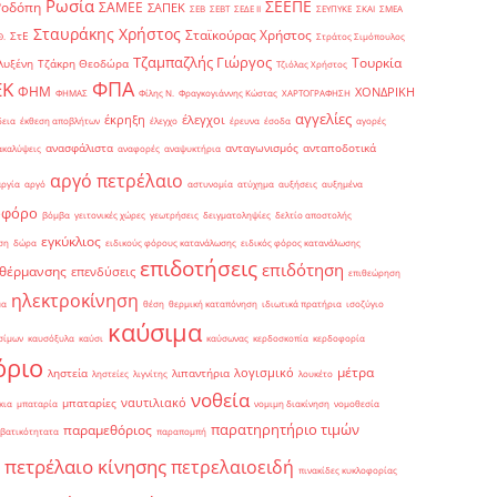
Ρωσία
ΣΕΕΠΕ
Ροδόπη
ΣΑΜΕΕ
ΣΑΠΕΚ
ΣΕΒ
ΣΕΒΤ
ΣΕΔΕ ΙΙ
ΣΕΥΠΥΚΕ
ΣΚΑΙ
ΣΜΕΑ
Σταυράκης Χρήστος
Σταϊκούρας Χρήστος
ΣτΕ
Θ.
Στράτος Σιμόπουλος
Τζαμπαζλής Γιώργος
Τουρκία
λυξένη
Τζάκρη Θεοδώρα
Τζιόλας Χρήστος
ΦΠΑ
ΕΚ
ΦΗΜ
ΧΟΝΔΡΙΚΗ
ΦΗΜΑΣ
Φίλης Ν.
Φραγκογιάννης Κώστας
ΧΑΡΤΟΓΡΑΦΗΣΗ
αγγελίες
έκρηξη
έλεγχοι
δεια
έκθεση αποβλήτων
έλεγχο
έρευνα
έσοδα
αγορές
ανασφάλιστα
ανταγωνισμός
ανταποδοτικά
ακαλύψεις
αναφορές
αναψυκτήρια
αργό πετρέλαιο
αργία
αργό
αστυνομία
ατύχημα
αυξήσεις
αυξημένα
οφόρο
βόμβα
γειτονικές χώρες
γεωτρήσεις
δειγματοληψίες
δελτίο αποστολής
εγκύκλιος
ση
δώρα
ειδικούς φόρους κατανάλωσης
ειδικός φόρος κατανάλωσης
επιδοτήσεις
επιδότηση
 θέρμανσης
επενδύσεις
επιθεώρηση
ηλεκτροκίνηση
μα
θέση
θερμική καταπόνηση
ιδιωτικά πρατήρια
ισοζύγιο
καύσιμα
σίμων
καυσόξυλα
καύσι
καύσωνας
κερδοσκοπία
κερδοφορία
όριο
μέτρα
λογισμικό
ληστεία
λιπαντήρια
ληστείες
λιγνίτης
λουκέτο
νοθεία
ναυτιλιακό
μπαταρίες
κια
μπαταρία
νομιμη διακίνηση
νομοθεσία
παρατηρητήριο τιμών
παραμεθόριος
βατικότητατα
παραπομπή
πετρέλαιο κίνησης
πετρελαιοειδή
πινακίδες κυκλοφορίας