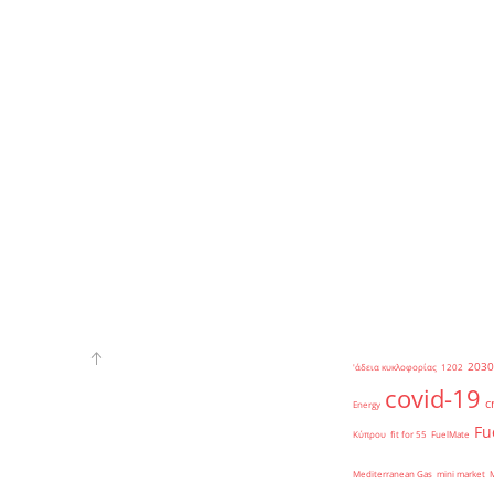
2030
'άδεια κυκλοφορίας
1202
covid-19
c
Energy
Fu
Κύπρου
fit for 55
FuelMate
Mediterranean Gas
mini market