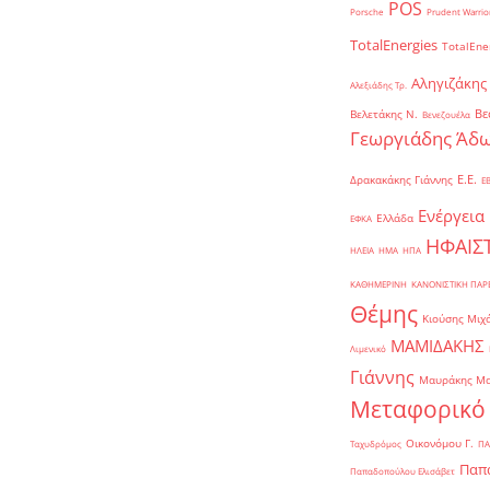
POS
Porsche
Prudent Warrio
TotalEnergies
TotalEne
Αληγιζάκης
Αλεξιάδης Τρ.
Βε
Βελετάκης Ν.
Βενεζουέλα
Γεωργιάδης Άδω
Ε.Ε.
Δρακακάκης Γιάννης
Ε
Ενέργεια
Ελλάδα
ΕΦΚΑ
ΗΦΑΙΣ
ΗΛΕΙΑ
ΗΜΑ
ΗΠΑ
ΚΑΘΗΜΕΡΙΝΗ
ΚΑΝΟΝΙΣΤΙΚΗ ΠΑ
Θέμης
Κιούσης Μιχ
ΜΑΜΙΔΑΚΗΣ
Λιμενικό
Γιάννης
Μαυράκης Μ
Μεταφορικό
Οικονόμου Γ.
Ταχυδρόμος
ΠΑ
Παπα
Παπαδοπούλου Ελισάβετ