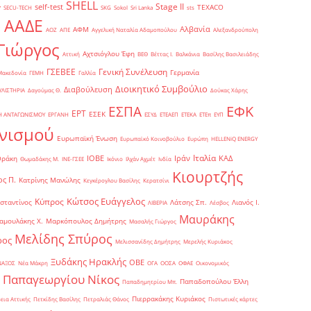
SHELL
Stage II
self-test
y
TEXACO
SECU-TECH
SKG
Sokol
Sri Lanka
sts
ΑΑΔΕ
Αλβανία
ΑΦΜ
1
ΑΟΖ
ΑΠΕ
Αγγελική Ναταλία Αδαμοπούλου
Αλεξανδρούπολη
Γιώργος
Αχτσιόγλου Έφη
Αττική
ΒΕΘ
Βέττας Ι.
Βαλκάνια
Βασίλης Βασιλειάδης
Γενική Συνέλευση
ΓΣΕΒΕΕ
Γερμανία
Μακεδονία
ΓΕΜΗ
Γαλλία
Διοικητικό Συμβούλιο
Διαβούλευση
ΥΛΙΣΤΗΡΙΑ
Δαγούμας Θ.
Δούκας Χάρης
ΕΦΚ
ΕΣΠΑ
ΕΡΤ
ΕΣΕΚ
Η ΑΝΤΑΓΩΝΙΣΜΟΥ
ΕΡΓΑΝΗ
ΕΣΥΔ
ΕΤΕΑΕΠ
ΕΤΕΚΑ
ΕΤΕπ
ΕΥΠ
νισμού
Ευρωπαϊκή Ένωση
Ευρωπαϊκό Κοινοβούλιο
Ευρώπη
ΗELLENiQ ENERGY
Ιταλία
ΙΟΒΕ
Ιράν
ΚΑΔ
Θράκη
Θωμαδάκης Μ.
ΙΝΕ-ΓΣΕΕ
Ικόνιο
Ιλχάν Αχμέτ
Ινδία
Κιουρτζής
ς Π.
Κατρίνης Μανώλης
Κεγκέρογλου Βασίλης
Κερατσίνι
Κώτσος Ευάγγελος
Κύπρος
σταντίνος
Λάτσης Σπ.
Λιανός Ι.
ΛΙΒΕΡΙΑ
Λέσβος
Μαυράκης
αμουλάκης Χ.
Μαρκόπουλος Δημήτρης
Μασαλής Γιώργος
Μελίδης Σπύρος
ρος
Μελισσανίδης Δημήτρης
Μερελής Κυριάκος
Ξυδάκης Ηρακλής
ΟΒΕ
ΝΑΞΟΣ
Νέα Μάκρη
ΟΓΑ
ΟΟΣΑ
ΟΦΑΕ
Οικονομικός
Παπαγεωργίου Νίκος
Παπαδοπούλου Έλλη
Παπαδημητρίου Μπ.
Πιερρακάκης Κυριάκος
εια Αττικής
Πετκίδης Βασίλης
Πετραλιάς Θάνος
Πιστωτικές κάρτες