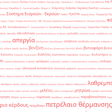
Πούλου Γιώτα
ΡΑΕ
ς Γιάννης
Πολωνία
Πρέβεζα
Πρατηριούχοι
Προκοπίου Γ.
Πρωθυπουργό
Πυροσβεστική
Σιάμισιης Ανδρέας
Σκρέκας Κώστας
Σαμόλης Λ.
 Αντώνης
Σαουδική Αραβία
Σβίγκου Ρ.
Σκυλακάκης 
Σύστημα Εισροών - Εκροών
ΤΕΑΠΥΚ
Ταπρατζή Πο
νταξη
ΤΑΜΕΙΟ
Ταγαράς Νίκος
Φ
Γιώργος
Τσεχία
Τσιάρας Κωνσταντίνος
ΥΜΕ
Υπουργείο Εργασίας Κοινωνικών Ασφαλίσεων
Υπουργό Ανάπτυξης
ς Αλ.
Χατζηθεοδοσίου Γ.
Χουρδάκης Μιχαήλ
Χρηστίδου Ραλλία
Χατζηνικολάου Ν.
Χρηματιστήριο
ά
αδειοδότηση
ρότες
αγωγός
αμόλυβδη
αεροπορικά καύσιμα
αιτήματα
ανάκτηση ατμών
αναβάθμιση
αν
απεργία
απόβλητα
απόδειξη
ς
απαλλαγή
αποζημίωση
αποτελέσματα
απόσυρση
απόφαση
βενζίνη
βυτιοφόρα
βυτι
βυτίο
τές
αύξηση
βαρέλι
βενζίνες
βενζίνης
βιοκαύσιμα
βιοντίζελ
διαλύτες
διυλιστήρια
δηλώσεις
διασύνδεση ταμειακών
διάρρηξη
διαγωνισμός
δικαστήριο
δό
ών
επίδομα
εμπάργκο
εισφορά αλληλεγγύης
εισφορές
εμπρησμός
εμπόριο
ενεργειακή κρίση
ενισχύσεις
ηλεκτρικά αυτοκίνητα
ευρώ
ηλεκτρικά οχήματα
ρηση
εταιρείες
ηλεκτρικά ποδήλατα
ηλεκτρικό ρεύ
κέρδη
κίνητρα
καταγγελίες
κατανάλωση
θέτης
κάμερα ασφαλείας
κακοκαιρία
κανονισμός
κατάρτιση
καυ
λαθρεμπ
 καυσίμων
κράνος
κράτος
κυβέρνηση
κυβικά
κυρώσεις
λίτρων
λαθραία
λαθρεμπορία
μητρώα
μελέτες
ρα προστασίας
μαφία
μείωση
μειώσεις
μελέτη
μεταφορικές
μικρόβια
μικτά κλιμά
έτρηση
παραβατικότητα
παράταση
οδηγοί
ορυκτά καύσιμα
παραβάσεις
παραβάτικότητα
παρα
πετρέλαιο θέρμανσης
ριο κέρδους
πετρέλαιο