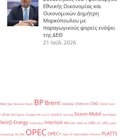
Εθνικής Οικονομίας και
Οικονομικών Δημήτρη
Μαρκόπουλου με
παραγωγικούς φορείς ενόψει
της ΔΕΘ
21 Ιούλ. 2026
BP
Brent
CNG
Chevron
Biden Joe
Cedefop
Coral
BlueFuel
Bosch
Coral
Exxon-Mobil
eFuel
t
EKO Cyprus
Energean Oil
euro 5
EUROPOL
Eurostat
ExxonMobil
lleniQ Energy
interlock
LNG
IRIS
LPG
Inside Story
kWh
LANA
LG
LPC
Lukoil
OPEC
PLATTS
OPEC+
newsauto.gr
OIL ONE
Open TV
Optima Bank
Petrolina