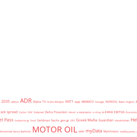
ADR
2035
ANT1
Alpha TV
app
ARAMCO
AVINOIL
adblue
Andre Bledjian
Autogas
Baker Hughes
rack spread
Delta Poseidon
e-ΕΦΚΑ
EBITDA
Cyclon
DAF
Dailymail
diesel
e-katanalotis
e-shop
Economis
He
el Pass
Greek Mafia
Guardian
Goldman Sachs
gov.gr
fuelprices.gr
fund
GPS
Handelsblatt
MOTOR OIL
myData
Mytilineos
Mohammad Sanusi Barkindo
MWh
myΘέρμανση