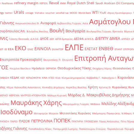
Revoil
refinery margin
Royal Dutch Shell
Saudi Arabian Oil Compan
r
RealNews
REPSOL
RMM
Urals
WTI
rgy
Yiufi
twitter
vintage
Viohalco
voucher
windfall tax
WOOD
World Bank
«Άγιος Χριστόφορος»
΄
Ασμάτογλου 
 Γιάννης
Αναφορά
Αναγνωστόπουλος Θ.
Αρβανιτίδης Γιώργος
Ασία
Βουλή
Βουλγαρία
συρόπουλος Απ.
Βιλιάρδος Βασίλης
Βουλγαρίδης Γιώργος
Βρετανία
Βόρεια 
νις
ΔΙΕΠΠΥ
ΔΙΜΕΑ
ΔΑΟΕ
ΔΕΣΦΑ
Γιάννης Θεοτοκάς
Δ.Α.Ο.Ε.
ΔΕΗ
ΔΕΠΑ Εμπορίας
ΔΙ.Μ.Ε.Α.
ΔΙΥΛΙΣΗ
ΔΙ
ΕΛΠΕ
ΕΚΟ
ΕΝΒΕΘ
ΕΛΙΝΟΙΛ
ΕΛΣΤΑΤ
ΕΕΑ
ΒΕΠ
ΕΕ
ΕΛΑΣ
ΕΛΛΑΚΤΩΡ
ΕΠΑΝΤ
ΕΠΙΤΡΟΠ
Επιτροπή Ανταγω
Επιστρεπτέα Προκαταβολή
Επιτροπάκης Π.
Επιτροπή
ΤΟΣ
Θεοδωρικάκος Τάκης
Ηράκλειο
Θεσσαλονίκη
Ηνωμένο Βασίλειο
ΘΕΡΜΟΙΛ
Θεοχάρης Χάρης
Καρανάσιο
ΚΕΔΑΚ
ΡΕΜΒΑΣΗ
ΚΕΠ
ΚΕΡΔΟΦΟΡΙΑ
ΚΙΝΑ
ΚΤΕΟ
Κίνα
Κίνημα Δημοκρατίας
Καββαθάς Γ.
Καλογήρου Ι.
Κρήτη
άλης
Κυρανάκης Κων
Κλίμα
Κολοκυθάς Αναστάσιος
Κονταξής Δημήτρης
Κορκίδης Βασίλης
Κρίντας Θ.
Μακρυβέλιος Δημήτρης
Μάρδας Δ.
Μ
ΜΕΛΚΟ
ΜΕΡΙΣΜΑ
ΜΗΤΡΩΟ ΑΠΟΒΛΗΤΩΝ
Μάλαμα Κυριακή
Μαυράκης Χάρης
Μελίδης Αλέξανδ
ανώλης
Μαυρομμάτης Γιώργος
Μεθάνιο
 Ισοδύναμο
Μητσοτάκης Κυριάκος
Μεταφορών
Μητρώο
Μπόμπορης Παναγιώτης
Ν.Μάκρη
ΠΟΠΕΚ
ΠΕΤΡΟΛΙΝΑ
ΠΑΣΟΚ
ΡΑΤΑΣΗ
ΠΑΡΙΣΙ
ΠΡΑΤΗΡΙΑ
ΠΡΟΘΕΣΜΙΑ
Πάνας Απόστολος
Πέτη Πέρκα
ζήσης Γιάννης
Παπαθανάσης Νίκος
Παπαμιχαήλ Σωτήρης
Παπασταύρου Σταύρος
Παραπολιτικά
Περιφέρ