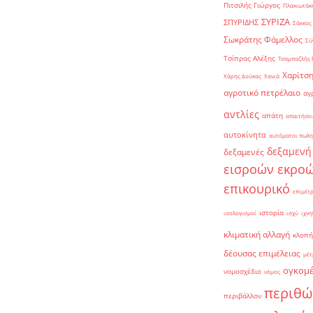
Πιτσιλής Γιώργος
Πλακιωτάκη
ΣΥΡΙΖΑ
ΣΠΥΡΙΔΗΣ
Σάκκος
Σωκράτης Φάμελλος
Σύ
Τσίπρας Αλέξης
Τσαμπαζλής 
Χαρίτση
Χάρης Δούκας
Χανιά
αγροτικό πετρέλαιο
αγ
αντλίες
απάτη
απαιτήσει
αυτοκίνητα
αυτόματοι πωλη
δεξαμενή
δεξαμενές
εισροών εκρο
επικουρικό
επιμέτ
ιστορία
ισολογισμοί
ισχύ
ιχνη
κλιματική αλλαγή
κλοπή
δέουσας επιμέλειας
μέτ
ογκομ
νομοσχέδιο
νόμος
περιθώ
περιβάλλον