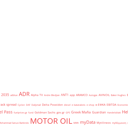
ADR
2035
ANT1
Alpha TV
app
ARAMCO
AVINOIL
adblue
Andre Bledjian
Autogas
Baker Hughes
rack spread
Delta Poseidon
e-ΕΦΚΑ
EBITDA
Cyclon
DAF
Dailymail
diesel
e-katanalotis
e-shop
Economis
He
el Pass
Greek Mafia
Guardian
Goldman Sachs
gov.gr
fuelprices.gr
fund
GPS
Handelsblatt
MOTOR OIL
myData
Mytilineos
Mohammad Sanusi Barkindo
MWh
myΘέρμανση