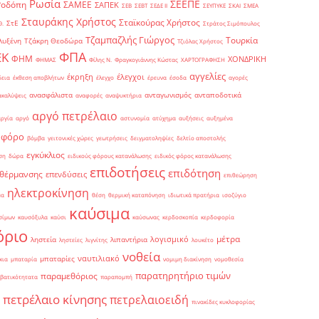
Ρωσία
ΣΕΕΠΕ
Ροδόπη
ΣΑΜΕΕ
ΣΑΠΕΚ
ΣΕΒ
ΣΕΒΤ
ΣΕΔΕ ΙΙ
ΣΕΥΠΥΚΕ
ΣΚΑΙ
ΣΜΕΑ
Σταυράκης Χρήστος
Σταϊκούρας Χρήστος
ΣτΕ
Θ.
Στράτος Σιμόπουλος
Τζαμπαζλής Γιώργος
Τουρκία
λυξένη
Τζάκρη Θεοδώρα
Τζιόλας Χρήστος
ΦΠΑ
ΕΚ
ΦΗΜ
ΧΟΝΔΡΙΚΗ
ΦΗΜΑΣ
Φίλης Ν.
Φραγκογιάννης Κώστας
ΧΑΡΤΟΓΡΑΦΗΣΗ
αγγελίες
έκρηξη
έλεγχοι
δεια
έκθεση αποβλήτων
έλεγχο
έρευνα
έσοδα
αγορές
ανασφάλιστα
ανταγωνισμός
ανταποδοτικά
ακαλύψεις
αναφορές
αναψυκτήρια
αργό πετρέλαιο
αργία
αργό
αστυνομία
ατύχημα
αυξήσεις
αυξημένα
οφόρο
βόμβα
γειτονικές χώρες
γεωτρήσεις
δειγματοληψίες
δελτίο αποστολής
εγκύκλιος
ση
δώρα
ειδικούς φόρους κατανάλωσης
ειδικός φόρος κατανάλωσης
επιδοτήσεις
επιδότηση
 θέρμανσης
επενδύσεις
επιθεώρηση
ηλεκτροκίνηση
μα
θέση
θερμική καταπόνηση
ιδιωτικά πρατήρια
ισοζύγιο
καύσιμα
σίμων
καυσόξυλα
καύσι
καύσωνας
κερδοσκοπία
κερδοφορία
όριο
μέτρα
λογισμικό
ληστεία
λιπαντήρια
ληστείες
λιγνίτης
λουκέτο
νοθεία
ναυτιλιακό
μπαταρίες
κια
μπαταρία
νομιμη διακίνηση
νομοθεσία
παρατηρητήριο τιμών
παραμεθόριος
βατικότητατα
παραπομπή
πετρέλαιο κίνησης
πετρελαιοειδή
πινακίδες κυκλοφορίας