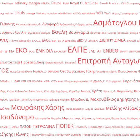
Revoil
refinery margin
Royal Dutch Shell
Saudi Arabian Oil Compan
r
RealNews
REPSOL
RMM
Urals
WTI
rgy
Yiufi
twitter
vintage
Viohalco
voucher
windfall tax
WOOD
World Bank
«Άγιος Χριστόφορος»
΄
Ασμάτογλου 
 Γιάννης
Αναφορά
Αναγνωστόπουλος Θ.
Αρβανιτίδης Γιώργος
Ασία
Βουλή
Βουλγαρία
συρόπουλος Απ.
Βιλιάρδος Βασίλης
Βουλγαρίδης Γιώργος
Βρετανία
Βόρεια 
νις
ΔΙΕΠΠΥ
ΔΙΜΕΑ
ΔΑΟΕ
ΔΕΣΦΑ
Γιάννης Θεοτοκάς
Δ.Α.Ο.Ε.
ΔΕΗ
ΔΕΠΑ Εμπορίας
ΔΙ.Μ.Ε.Α.
ΔΙΥΛΙΣΗ
ΔΙ
ΕΛΠΕ
ΕΚΟ
ΕΝΒΕΘ
ΕΛΙΝΟΙΛ
ΕΛΣΤΑΤ
ΕΕΑ
ΒΕΠ
ΕΕ
ΕΛΑΣ
ΕΛΛΑΚΤΩΡ
ΕΠΑΝΤ
ΕΠΙΤΡΟΠ
Επιτροπή Ανταγω
Επιστρεπτέα Προκαταβολή
Επιτροπάκης Π.
Επιτροπή
ΤΟΣ
Θεοδωρικάκος Τάκης
Ηράκλειο
Θεσσαλονίκη
Ηνωμένο Βασίλειο
ΘΕΡΜΟΙΛ
Θεοχάρης Χάρης
Καρανάσιο
ΚΕΔΑΚ
ΡΕΜΒΑΣΗ
ΚΕΠ
ΚΕΡΔΟΦΟΡΙΑ
ΚΙΝΑ
ΚΤΕΟ
Κίνα
Κίνημα Δημοκρατίας
Καββαθάς Γ.
Καλογήρου Ι.
Κρήτη
άλης
Κυρανάκης Κων
Κλίμα
Κολοκυθάς Αναστάσιος
Κονταξής Δημήτρης
Κορκίδης Βασίλης
Κρίντας Θ.
Μακρυβέλιος Δημήτρης
Μάρδας Δ.
Μ
ΜΕΛΚΟ
ΜΕΡΙΣΜΑ
ΜΗΤΡΩΟ ΑΠΟΒΛΗΤΩΝ
Μάλαμα Κυριακή
Μαυράκης Χάρης
Μελίδης Αλέξανδ
ανώλης
Μαυρομμάτης Γιώργος
Μεθάνιο
 Ισοδύναμο
Μητσοτάκης Κυριάκος
Μεταφορών
Μητρώο
Μπόμπορης Παναγιώτης
Ν.Μάκρη
ΠΟΠΕΚ
ΠΕΤΡΟΛΙΝΑ
ΠΑΣΟΚ
ΡΑΤΑΣΗ
ΠΑΡΙΣΙ
ΠΡΑΤΗΡΙΑ
ΠΡΟΘΕΣΜΙΑ
Πάνας Απόστολος
Πέτη Πέρκα
ζήσης Γιάννης
Παπαθανάσης Νίκος
Παπαμιχαήλ Σωτήρης
Παπασταύρου Σταύρος
Παραπολιτικά
Περιφέρ