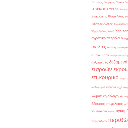
Πιτσιλής Γιώργος
Πλακιωτάκη
ΣΥΡΙΖΑ
ΣΠΥΡΙΔΗΣ
Σάκκος
Σωκράτης Φάμελλος
Σύ
Τσίπρας Αλέξης
Τσαμπαζλής 
Χαρίτση
Χάρης Δούκας
Χανιά
αγροτικό πετρέλαιο
αγ
αντλίες
απάτη
απαιτήσει
αυτοκίνητα
αυτόματοι πωλη
δεξαμενή
δεξαμενές
εισροών εκρο
επικουρικό
επιμέτ
ιστορία
ισολογισμοί
ισχύ
ιχνη
κλιματική αλλαγή
κλοπή
δέουσας επιμέλειας
μέτ
ογκομ
νομοσχέδιο
νόμος
περιθώ
περιβάλλον