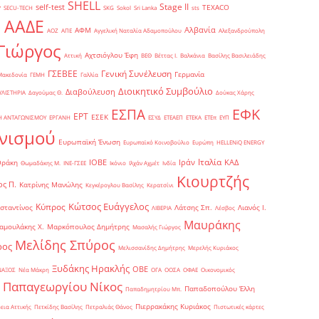
SHELL
Stage II
self-test
y
TEXACO
SECU-TECH
SKG
Sokol
Sri Lanka
sts
ΑΑΔΕ
Αλβανία
ΑΦΜ
1
ΑΟΖ
ΑΠΕ
Αγγελική Ναταλία Αδαμοπούλου
Αλεξανδρούπολη
Γιώργος
Αχτσιόγλου Έφη
Αττική
ΒΕΘ
Βέττας Ι.
Βαλκάνια
Βασίλης Βασιλειάδης
Γενική Συνέλευση
ΓΣΕΒΕΕ
Γερμανία
Μακεδονία
ΓΕΜΗ
Γαλλία
Διοικητικό Συμβούλιο
Διαβούλευση
ΥΛΙΣΤΗΡΙΑ
Δαγούμας Θ.
Δούκας Χάρης
ΕΦΚ
ΕΣΠΑ
ΕΡΤ
ΕΣΕΚ
Η ΑΝΤΑΓΩΝΙΣΜΟΥ
ΕΡΓΑΝΗ
ΕΣΥΔ
ΕΤΕΑΕΠ
ΕΤΕΚΑ
ΕΤΕπ
ΕΥΠ
νισμού
Ευρωπαϊκή Ένωση
Ευρωπαϊκό Κοινοβούλιο
Ευρώπη
ΗELLENiQ ENERGY
Ιταλία
ΙΟΒΕ
Ιράν
ΚΑΔ
Θράκη
Θωμαδάκης Μ.
ΙΝΕ-ΓΣΕΕ
Ικόνιο
Ιλχάν Αχμέτ
Ινδία
Κιουρτζής
ς Π.
Κατρίνης Μανώλης
Κεγκέρογλου Βασίλης
Κερατσίνι
Κώτσος Ευάγγελος
Κύπρος
σταντίνος
Λάτσης Σπ.
Λιανός Ι.
ΛΙΒΕΡΙΑ
Λέσβος
Μαυράκης
αμουλάκης Χ.
Μαρκόπουλος Δημήτρης
Μασαλής Γιώργος
Μελίδης Σπύρος
ρος
Μελισσανίδης Δημήτρης
Μερελής Κυριάκος
Ξυδάκης Ηρακλής
ΟΒΕ
ΝΑΞΟΣ
Νέα Μάκρη
ΟΓΑ
ΟΟΣΑ
ΟΦΑΕ
Οικονομικός
Παπαγεωργίου Νίκος
Παπαδοπούλου Έλλη
Παπαδημητρίου Μπ.
Πιερρακάκης Κυριάκος
εια Αττικής
Πετκίδης Βασίλης
Πετραλιάς Θάνος
Πιστωτικές κάρτες