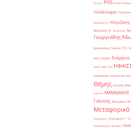
POS
Porsche
Prudent Warrio
TotalEnergies
TotalEne
Αληγιζάκης
Αλεξιάδης Τρ.
Βε
Βελετάκης Ν.
Βενεζουέλα
Γεωργιάδης Άδω
Ε.Ε.
Δρακακάκης Γιάννης
Ε
Ενέργεια
Ελλάδα
ΕΦΚΑ
ΗΦΑΙΣ
ΗΛΕΙΑ
ΗΜΑ
ΗΠΑ
ΚΑΘΗΜΕΡΙΝΗ
ΚΑΝΟΝΙΣΤΙΚΗ ΠΑ
Θέμης
Κιούσης Μιχ
ΜΑΜΙΔΑΚΗΣ
Λιμενικό
Γιάννης
Μαυράκης Μ
Μεταφορικό
Οικονόμου Γ.
Ταχυδρόμος
ΠΑ
Παπα
Παπαδοπούλου Ελισάβετ