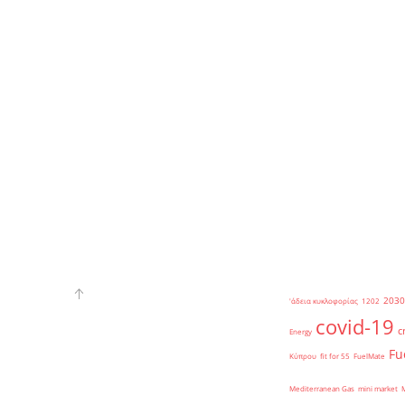
2030
'άδεια κυκλοφορίας
1202
covid-19
c
Energy
Fu
Κύπρου
fit for 55
FuelMate
Mediterranean Gas
mini market