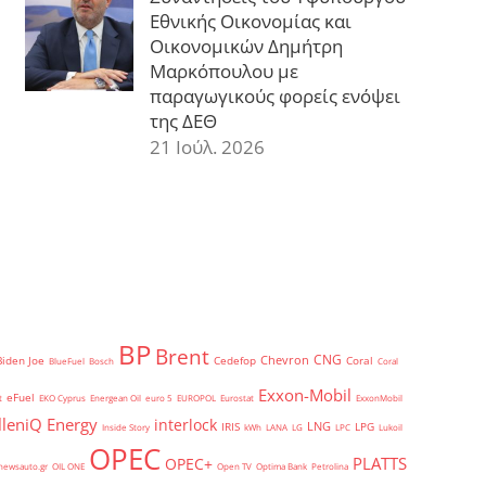
Εθνικής Οικονομίας και
Οικονομικών Δημήτρη
Μαρκόπουλου με
παραγωγικούς φορείς ενόψει
της ΔΕΘ
21 Ιούλ. 2026
BP
Brent
CNG
Chevron
Biden Joe
Cedefop
Coral
BlueFuel
Bosch
Coral
Exxon-Mobil
eFuel
t
EKO Cyprus
Energean Oil
euro 5
EUROPOL
Eurostat
ExxonMobil
lleniQ Energy
interlock
LNG
IRIS
LPG
Inside Story
kWh
LANA
LG
LPC
Lukoil
OPEC
PLATTS
OPEC+
newsauto.gr
OIL ONE
Open TV
Optima Bank
Petrolina