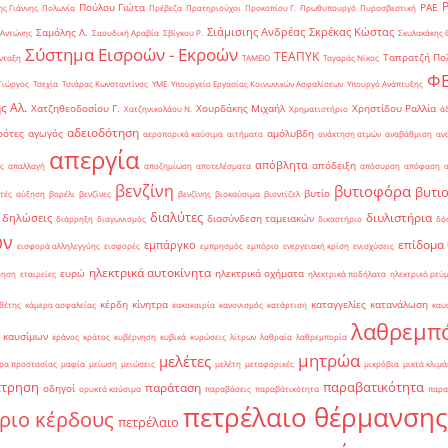
Πούλου Γιώτα
ΡΑΕ
ς Γιάννης
Πολωνία
Πρέβεζα
Πρατηριούχοι
Προκοπίου Γ.
Πρωθυπουργό
Πυροσβεστική
Σιάμισιης Ανδρέας
Σκρέκας Κώστας
Σαμόλης Λ.
 Αντώνης
Σαουδική Αραβία
Σβίγκου Ρ.
Σκυλακάκης 
Σύστημα Εισροών - Εκροών
ΤΕΑΠΥΚ
Ταπρατζή Πο
νταξη
ΤΑΜΕΙΟ
Ταγαράς Νίκος
Φ
Γιώργος
Τσεχία
Τσιάρας Κωνσταντίνος
ΥΜΕ
Υπουργείο Εργασίας Κοινωνικών Ασφαλίσεων
Υπουργό Ανάπτυξης
ς Αλ.
Χατζηθεοδοσίου Γ.
Χουρδάκης Μιχαήλ
Χρηστίδου Ραλλία
Χατζηνικολάου Ν.
Χρηματιστήριο
ά
αδειοδότηση
ρότες
αγωγός
αμόλυβδη
αεροπορικά καύσιμα
αιτήματα
ανάκτηση ατμών
αναβάθμιση
αν
απεργία
απόβλητα
απόδειξη
ς
απαλλαγή
αποζημίωση
αποτελέσματα
απόσυρση
απόφαση
βενζίνη
βυτιοφόρα
βυτι
βυτίο
τές
αύξηση
βαρέλι
βενζίνες
βενζίνης
βιοκαύσιμα
βιοντίζελ
διαλύτες
διυλιστήρια
δηλώσεις
διασύνδεση ταμειακών
διάρρηξη
διαγωνισμός
δικαστήριο
δό
ών
επίδομα
εμπάργκο
εισφορά αλληλεγγύης
εισφορές
εμπρησμός
εμπόριο
ενεργειακή κρίση
ενισχύσεις
ηλεκτρικά αυτοκίνητα
ευρώ
ηλεκτρικά οχήματα
ρηση
εταιρείες
ηλεκτρικά ποδήλατα
ηλεκτρικό ρεύ
κέρδη
κίνητρα
καταγγελίες
κατανάλωση
θέτης
κάμερα ασφαλείας
κακοκαιρία
κανονισμός
κατάρτιση
καυ
λαθρεμπ
 καυσίμων
κράνος
κράτος
κυβέρνηση
κυβικά
κυρώσεις
λίτρων
λαθραία
λαθρεμπορία
μητρώα
μελέτες
ρα προστασίας
μαφία
μείωση
μειώσεις
μελέτη
μεταφορικές
μικρόβια
μικτά κλιμά
έτρηση
παραβατικότητα
παράταση
οδηγοί
ορυκτά καύσιμα
παραβάσεις
παραβάτικότητα
παρα
πετρέλαιο θέρμανσης
ριο κέρδους
πετρέλαιο