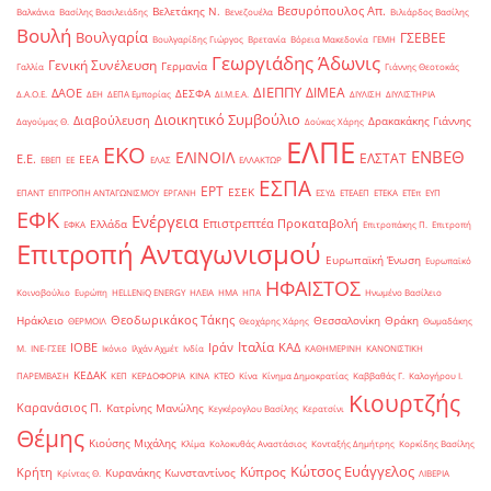
Βεσυρόπουλος Απ.
Βελετάκης Ν.
Βαλκάνια
Βασίλης Βασιλειάδης
Βενεζουέλα
Βιλιάρδος Βασίλης
Βουλή
Βουλγαρία
ΓΣΕΒΕΕ
Βουλγαρίδης Γιώργος
Βρετανία
Βόρεια Μακεδονία
ΓΕΜΗ
Γεωργιάδης Άδωνις
Γενική Συνέλευση
Γερμανία
Γαλλία
Γιάννης Θεοτοκάς
ΔΙΕΠΠΥ
ΔΙΜΕΑ
ΔΑΟΕ
ΔΕΣΦΑ
Δ.Α.Ο.Ε.
ΔΕΗ
ΔΕΠΑ Εμπορίας
ΔΙ.Μ.Ε.Α.
ΔΙΥΛΙΣΗ
ΔΙΥΛΙΣΤΗΡΙΑ
Διοικητικό Συμβούλιο
Διαβούλευση
Δρακακάκης Γιάννης
Δαγούμας Θ.
Δούκας Χάρης
ΕΛΠΕ
ΕΚΟ
ΕΝΒΕΘ
ΕΛΙΝΟΙΛ
ΕΛΣΤΑΤ
Ε.Ε.
ΕΕΑ
ΕΒΕΠ
ΕΕ
ΕΛΑΣ
ΕΛΛΑΚΤΩΡ
ΕΣΠΑ
ΕΡΤ
ΕΣΕΚ
ΕΠΑΝΤ
ΕΠΙΤΡΟΠΗ ΑΝΤΑΓΩΝΙΣΜΟΥ
ΕΡΓΑΝΗ
ΕΣΥΔ
ΕΤΕΑΕΠ
ΕΤΕΚΑ
ΕΤΕπ
ΕΥΠ
ΕΦΚ
Ενέργεια
Επιστρεπτέα Προκαταβολή
Ελλάδα
ΕΦΚΑ
Επιτροπάκης Π.
Επιτροπή
Επιτροπή Ανταγωνισμού
Ευρωπαϊκή Ένωση
Ευρωπαϊκό
ΗΦΑΙΣΤΟΣ
Κοινοβούλιο
Ευρώπη
ΗELLENiQ ENERGY
ΗΛΕΙΑ
ΗΜΑ
ΗΠΑ
Ηνωμένο Βασίλειο
Θεοδωρικάκος Τάκης
Ηράκλειο
Θεσσαλονίκη
Θράκη
ΘΕΡΜΟΙΛ
Θεοχάρης Χάρης
Θωμαδάκης
Ιταλία
ΙΟΒΕ
Ιράν
ΚΑΔ
Μ.
ΙΝΕ-ΓΣΕΕ
Ικόνιο
Ιλχάν Αχμέτ
Ινδία
ΚΑΘΗΜΕΡΙΝΗ
ΚΑΝΟΝΙΣΤΙΚΗ
ΚΕΔΑΚ
ΠΑΡΕΜΒΑΣΗ
ΚΕΠ
ΚΕΡΔΟΦΟΡΙΑ
ΚΙΝΑ
ΚΤΕΟ
Κίνα
Κίνημα Δημοκρατίας
Καββαθάς Γ.
Καλογήρου Ι.
Κιουρτζής
Καρανάσιος Π.
Κατρίνης Μανώλης
Κεγκέρογλου Βασίλης
Κερατσίνι
Θέμης
Κιούσης Μιχάλης
Κλίμα
Κολοκυθάς Αναστάσιος
Κονταξής Δημήτρης
Κορκίδης Βασίλης
Κώτσος Ευάγγελος
Κύπρος
Κρήτη
Κυρανάκης Κωνσταντίνος
Κρίντας Θ.
ΛΙΒΕΡΙΑ