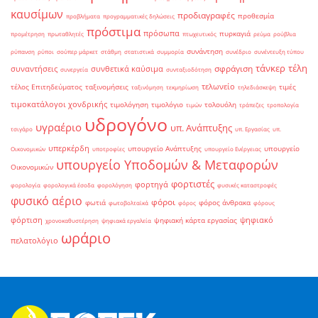
καυσίμων
προδιαγραφές
προθεσμία
προβλήματα
προγραμματικές δηλώσεις
πρόστιμα
πρόσωπα
πυρκαγιά
προμέτρηση
πρωταθλητές
πτωχευτικός
ρεύμα
ρούβλια
συνάντηση
ρύπανση
ρύποι
σούπερ μάρκετ
στάθμη
στατιστικά
συμμορία
συνέδριο
συνέντευξη τύπου
τάνκερ
τέλη
σφράγιση
συναντήσεις
συνθετικά καύσιμα
συνεργεία
συνταξιοδότηση
τελωνείο
τέλος Επιτηδεύματος
ταξινομήσεις
τιμές
ταξινόμηση
τεκμηρίωση
τηλεδιάσκεψη
τιμοκατάλογοι χονδρικής
τιμολόγηση
τιμολόγιο
τολουόλη
τιμών
τράπεζες
τροπολογία
υδρογόνο
υγραέριο
υπ. Ανάπτυξης
τσιγάρο
υπ. Εργασίας
υπ.
υπερκέρδη
υπουργείο Ανάπτυξης
υπουργείο
Οικονομικών
υποτροφίες
υπουργείο Ενέργειας
υπουργείο Υποδομών & Μεταφορών
Οικονομικών
φορτιστές
φορτηγά
φορολογία
φορολογικά έσοδα
φορολόγηση
φυσικές καταστροφές
φυσικό αέριο
φόροι
φωτιά
φόρος άνθρακα
φωτοβολταϊκά
φόρος
φόρους
φόρτιση
ψηφιακό
ψηφιακή κάρτα εργασίας
χρονοκαθυστέρηση
ψηφιακά εργαλεία
ωράριο
πελατολόγιο