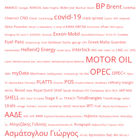
BP
Brent
ARAMCO
AVINOIL
Biden Joe
Cedefop
Autogas
Baker Hughes
BlueFuel
Bosch
covid-19
CNG
Chevron
crack spread
Coral
Coral Energy
Cyclon
DAF
Dailymail
Delta Poseidon
e-ΕΦΚΑ
EBITDA
eFuel
diesel
e-katanalotis
e-shop
Economist
EKO Cyprus
Exxon-Mobil
Energean Oil
euro 5
EUROPOL
Eurostat
ExxonMobil Κύπρου
fit for 55
FuelMate
Fuel Pass
Greek Mafia
Guardian
Goldman Sachs
gov.gr
fuelprices.gr
fund
GPS
HelleniQ Energy
interlock
LNG
IRIS
LPG
Handelsblatt
Inside Story
kWh
LANA
LG
LPC
MOTOR OIL
Lukoil
Mediterranean Gas
mini market
Mohammad Sanusi Barkindo
OPEC
myData
OPEC+
Mytilineos
MWh
myΘέρμανση
newsauto.gr
OIL ONE
Open
POS
PLATTS
refinery margin
TV
Optima Bank
Petrolina
Porsche
Prudent Warrior
RealNews
Revoil
Royal Dutch Shell
self-test
Saudi Arabian Oil Company
REPSOL
RMM
SECU-TECH
SHELL
TotalEnergies
Stage II
TEXACO
TotalEnergy
SKG
Sokol
Sri Lanka
sts
twitter
Urals
WTI
Yiufi
vintage
Viohalco
voucher
windfall tax
WOOD
World Bank
«Άγιος Χριστόφορος»
΄1
ΑΑΔΕ
Αλβανία
ΑΦΜ
ΑΟΖ
ΑΠΕ
Αγγελική Ναταλία Αδαμοπούλου
Αλεξανδρούπολη
Αλεξιάδης
Αληγιζάκης Γιάννης
Αναφορά
Τρ.
Αναγνωστόπουλος Θ.
Αρβανιτίδης Γιώργος
Ασία
Ασμάτογλου Γιώργος
Αχτσιόγλου Έφη
Αττική
ΒΕΘ
Βέττας Ι.