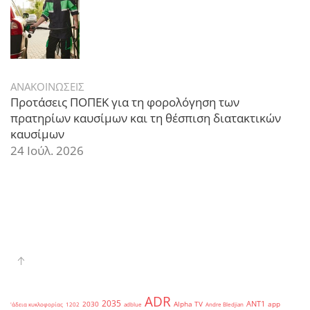
ΑΝΑΚΟΙΝΩΣΕΙΣ
Προτάσεις ΠΟΠΕΚ για τη φορολόγηση των
πρατηρίων καυσίμων και τη θέσπιση διατακτικών
καυσίμων
24 Ιούλ. 2026
ADR
2035
ANT1
2030
Alpha TV
app
'άδεια κυκλοφορίας
1202
adblue
Andre Bledjian