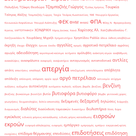
Τζαμπαζλής Γιώργος
Τουρκία
Πολυξένη
Τζάκρη Θεοδώρα
Τζιόλας Χρήστος
Τσίπρας Αλέξης
Τσαμπαζλής Γιώργος
Τσεχία
Τσιάρας Κωνσταντίνος
ΥΜΕ
Υπουργείο Εργασίας
ΦΠΑ
ΦΕΚ
ΦΗΜ
Κοινωνικών Ασφαλίσεων
Υπουργό Ανάπτυξης
ΦΗΜΑΣ
Φίλης Ν.
Φραγκογιάννης
Χαρίτσης Αλ.
ΧΟΝΔΡΙΚΗ
Χατζηθεοδοσίου Γ.
Κώστας
ΧΑΡΤΟΓΡΑΦΗΣΗ
Χάρης Δούκας
Χανιά
Χουρδάκης Μιχαήλ
Χρηστίδου Ραλλία
Χατζηνικολάου Ν.
Χρηματιστήριο
άδεια
έκθεση αποβλήτων
αγγελίες
αγροτικό πετρέλαιο
έκρηξη
έλεγχοι
αγρότες
έλεγχο
έρευνα
έσοδα
αγορές
αδειοδότηση
αγωγός
αμόλυβδη
αεροπορικά καύσιμα
αιτήματα
ανάκτηση ατμών
αναβάθμιση
αντλίες
ανασφάλιστα
ανταγωνισμός
ανταποδοτικά
ανακαλύψεις
αναφορές
αναψυκτήρια
απεργία
απόβλητα
απάτη
απαιτήσεις
απαλλαγή
αποζημίωση
αποτελέσματα
αργό πετρέλαιο
απόδειξη
απόσυρση
απόφαση
αργία
αργό
αστυνομία
ατύχημα
βενζίνη
αυτοκίνητα
αυξήσεις
αυξημένα
αυτόματοι πωλητές
αύξηση
βαρέλι
βενζίνες
βυτιοφόρα
βυτιοφόρο
βυτίο
βενζίνης
βιοκαύσιμα
βιοντίζελ
βόμβα
γειτονικές χώρες
δεξαμενή
δεξαμενές
δηλώσεις
γεωτρήσεις
δειγματοληψίες
δελτίο αποστολής
διάρρηξη
διαλύτες
διυλιστήρια
διασύνδεση ταμειακών
διαγωνισμός
δικαστήριο
δόση
δώρα
εισροών
εγκύκλιος
ειδικούς φόρους κατανάλωσης
ειδικός φόρος κατανάλωσης
εκροών
εμπάργκο
εισφορά αλληλεγγύης
εισφορές
εμπρησμός
εμπόριο
ενεργειακή κρίση
επιδοτήσεις
επιδότηση
επίδομα θέρμανσης
επενδύσεις
ενισχύσεις