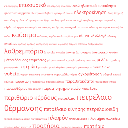
επικουρικό
ηλεκτρικά αυτοκίνητα
ευρώ
επιθεώρηση
επιμέτρηση
εταιρείες
ηλεκτροκίνηση
ηλεκτρικά οχήματα
ηλεκτρικά ποδήλατα
ηλεκτρικό ρεύμα
θέση
θερμική
ιστορία
καταπόνηση
ιδιωτικά πρατήρια
ισοζύγιο
ισολογισμοί
ισχύ
ιχνηθέτης
κάμερα ασφαλείας
κέρδη
κίνητρα
καταγγελίες
κατανάλωση
κακοκαιρία
κανονισμός
κατάρτιση
καυσίμων
καυσόξυλα
καύσιμα
κλιματική αλλαγή
κλοπή
καύσι
καύσωνας
κερδοσκοπία
κερδοφορία
καυσίμων
κράνος
κράτος
κυβέρνηση
κυβικά
κυρώσεις
λίτρων
λαθραία
λαθρεμπορία
λαθρεμπόριο
λογισμικό
ληστεία
λιπαντήρια
ληστείες
λιγνίτης
λουκέτο
μελέτες
μέτρα δέουσας επιμέλειας
μέτρα προστασίας
μαφία
μείωση
μειώσεις
μελέτη
μητρώα
ναυτιλιακό
μπαταρίες
μεταφορικές
μικρόβια
μικτά κλιμάκια
μπαταρία
νοθεία
ογκομέτρηση
νομοσχέδιο
οδηγοί
νομιμη διακίνηση
νομοθεσία
νόμος
ορυκτά
παραβατικότητα
παράταση
καύσιμα
παραβάσεις
παραβάτικότητα
παραβατικότητατα
παρατηρητήριο τιμών
παραμεθόριος
περιβάλλον
παραπομπή
πετρέλαιο
περιθώριο κέρδους
πετρέλαιο
θέρμανσης
πετρέλαιο κίνησης
πετρελαιοειδή
πλαφόν
πλυντήρια
πληθωρισμός
πλυντήριο
πινακίδες κυκλοφορίας
πιστοποιητικά
πρατήρια
πρατήριο
πράσινο τέλος
πρακτικό
πρατήριο ενέργειας