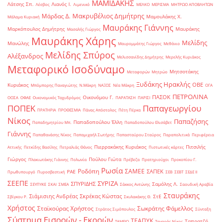
ΜΑΜΙΔΑΚΗΣ
Λάτσης Σπ.
Λιανός Ι.
Λέσβος
Λιμενικό
ΜΕΛΚΟ
ΜΕΡΙΣΜΑ
ΜΗΤΡΩΟ ΑΠΟΒΛΗΤΩΝ
Μακρυβέλιος Δημήτρης
Μάρδας Δ.
Μαμουλάκης Χ.
Μάλαμα Κυριακή
Μαυράκης Γιάννης
Μαρκόπουλος Δημήτρης
Μαυράκης
Μασαλής Γιώργος
Μαυράκης Χάρης
Μελίδης
Μανώλης
Μαυρομμάτης Γιώργος
Μεθάνιο
Μελίδης Σπύρος
Αλέξανδρος
Μελισσανίδης Δημήτρης
Μερελής Κυριάκος
Μεταφορικό Ισοδύναμο
Μητσοτάκης
Μεταφορών
Μητρώο
Ξυδάκης Ηρακλής
ΟΒΕ
Κυριάκος
Μπόμπορης Παναγιώτης
Ν.Μάκρη
ΝΑΞΟΣ
Νέα Μάκρη
ΟΓΑ
ΠΕΤΡΟΛΙΝΑ
ΠΑΣΟΚ
Οικονόμου Γ.
ΟΟΣΑ
ΟΦΑΕ
Οικονομικός Ταχυδρόμος
ΠΑΡΑΤΑΣΗ
ΠΑΡΙΣΙ
ΠΟΠΕΚ
Παπαγεωργίου
ΠΡΑΤΗΡΙΑ
ΠΡΟΘΕΣΜΙΑ
Πάνας Απόστολος
Πέτη Πέρκα
Νίκος
Παπαζήσης
Παπαδοπούλου Έλλη
Παπαδημητρίου Μπ.
Παπαδοπούλου Ελισάβετ
Γιάννης
Παπαθανάσης Νίκος
Παπαμιχαήλ Σωτήρης
Παπασταύρου Σταύρος
Παραπολιτικά
Περιφέρεια
Πιερρακάκης Κυριάκος
Πιτσιλής
Αττικής
Πετκίδης Βασίλης
Πετραλιάς Θάνος
Πιστωτικές κάρτες
Γιώργος
Πούλου Γιώτα
Πλακιωτάκης Γιάννης
Πολωνία
Πρέβεζα
Πρατηριούχοι
Προκοπίου Γ.
Ρωσία
Ροδόπη
ΣΑΜΕΕ
ΣΑΠΕΚ
ΡΑΕ
Πρωθυπουργό
Πυροσβεστική
ΣΕΒ
ΣΕΒΤ
ΣΕΔΕ ΙΙ
ΣΕΕΠΕ
ΣΥΡΙΖΑ
ΣΠΥΡΙΔΗΣ
Σαμόλης Λ.
ΣΕΥΠΥΚΕ
ΣΚΑΙ
ΣΜΕΑ
Σάκκος Αντώνης
Σαουδική Αραβία
Σταυράκης
Σιάμισιης Ανδρέας
Σκρέκας Κώστας
ΣτΕ
Σβίγκου Ρ.
Σκυλακάκης Θ.
Χρήστος
Σταϊκούρας Χρήστος
Σωκράτης Φάμελλος
Στράτος Σιμόπουλος
Σύνταξη
Σύστημα Εισροών - Εκροών
ΤΕΑΠΥΚ
Ταπρατζή
ΤΑΜΕΙΟ
Ταγαράς Νίκος