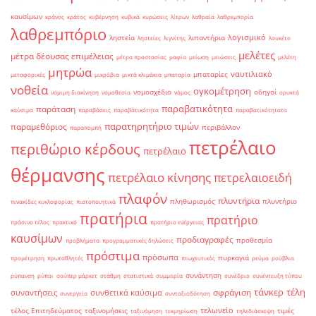
καυσίμων
κράνος
κράτος
κυβέρνηση
κυβικά
κυρώσεις
λίτρων
λαθραία
λαθρεμπορία
λαθρεμπόριο
λογισμικό
ληστεία
λιπαντήρια
ληστείες
λιγνίτης
λουκέτο
μελέτες
μέτρα δέουσας επιμέλειας
μέτρα προστασίας
μαφία
μείωση
μειώσεις
μελέτη
μητρώα
ναυτιλιακό
μπαταρίες
μεταφορικές
μικρόβια
μικτά κλιμάκια
μπαταρία
νοθεία
ογκομέτρηση
νομοσχέδιο
οδηγοί
νομιμη διακίνηση
νομοθεσία
νόμος
ορυκτά
παραβατικότητα
παράταση
καύσιμα
παραβάσεις
παραβάτικότητα
παραβατικότητατα
παρατηρητήριο τιμών
παραμεθόριος
περιβάλλον
παραπομπή
πετρέλαιο
περιθώριο κέρδους
πετρέλαιο
θέρμανσης
πετρέλαιο κίνησης
πετρελαιοειδή
πλαφόν
πλυντήρια
πληθωρισμός
πλυντήριο
πινακίδες κυκλοφορίας
πιστοποιητικά
πρατήρια
πρατήριο
πράσινο τέλος
πρακτικό
πρατήριο ενέργειας
καυσίμων
προδιαγραφές
προθεσμία
προβλήματα
προγραμματικές δηλώσεις
πρόστιμα
πρόσωπα
πυρκαγιά
προμέτρηση
πρωταθλητές
πτωχευτικός
ρεύμα
ρούβλια
συνάντηση
ρύπανση
ρύποι
σούπερ μάρκετ
στάθμη
στατιστικά
συμμορία
συνέδριο
συνέντευξη τύπου
τάνκερ
τέλη
σφράγιση
συναντήσεις
συνθετικά καύσιμα
συνεργεία
συνταξιοδότηση
τελωνείο
τέλος Επιτηδεύματος
ταξινομήσεις
τιμές
ταξινόμηση
τεκμηρίωση
τηλεδιάσκεψη