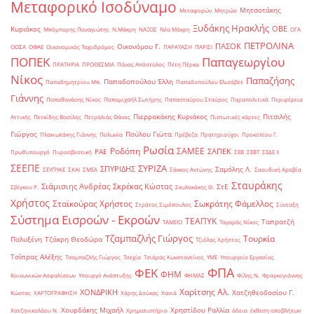
Μεταφορικό Ισοδύναμο
Μητσοτάκης
Μεταφορών
Μητρώο
Ξυδάκης Ηρακλής
ΟΒΕ
Κυριάκος
Μπόμπορης Παναγιώτης
Ν.Μάκρη
ΝΑΞΟΣ
Νέα Μάκρη
ΟΓΑ
ΠΕΤΡΟΛΙΝΑ
ΠΑΣΟΚ
Οικονόμου Γ.
ΟΟΣΑ
ΟΦΑΕ
Οικονομικός Ταχυδρόμος
ΠΑΡΑΤΑΣΗ
ΠΑΡΙΣΙ
ΠΟΠΕΚ
Παπαγεωργίου
ΠΡΑΤΗΡΙΑ
ΠΡΟΘΕΣΜΙΑ
Πάνας Απόστολος
Πέτη Πέρκα
Νίκος
Παπαζήσης
Παπαδοπούλου Έλλη
Παπαδημητρίου Μπ.
Παπαδοπούλου Ελισάβετ
Γιάννης
Παπαθανάσης Νίκος
Παπαμιχαήλ Σωτήρης
Παπασταύρου Σταύρος
Παραπολιτικά
Περιφέρεια
Πιερρακάκης Κυριάκος
Πιτσιλής
Αττικής
Πετκίδης Βασίλης
Πετραλιάς Θάνος
Πιστωτικές κάρτες
Γιώργος
Πούλου Γιώτα
Πλακιωτάκης Γιάννης
Πολωνία
Πρέβεζα
Πρατηριούχοι
Προκοπίου Γ.
Ρωσία
Ροδόπη
ΣΑΜΕΕ
ΣΑΠΕΚ
ΡΑΕ
Πρωθυπουργό
Πυροσβεστική
ΣΕΒ
ΣΕΒΤ
ΣΕΔΕ ΙΙ
ΣΕΕΠΕ
ΣΥΡΙΖΑ
ΣΠΥΡΙΔΗΣ
Σαμόλης Λ.
ΣΕΥΠΥΚΕ
ΣΚΑΙ
ΣΜΕΑ
Σάκκος Αντώνης
Σαουδική Αραβία
Σταυράκης
Σιάμισιης Ανδρέας
Σκρέκας Κώστας
ΣτΕ
Σβίγκου Ρ.
Σκυλακάκης Θ.
Χρήστος
Σταϊκούρας Χρήστος
Σωκράτης Φάμελλος
Στράτος Σιμόπουλος
Σύνταξη
Σύστημα Εισροών - Εκροών
ΤΕΑΠΥΚ
Ταπρατζή
ΤΑΜΕΙΟ
Ταγαράς Νίκος
Τζαμπαζλής Γιώργος
Τουρκία
Πολυξένη
Τζάκρη Θεοδώρα
Τζιόλας Χρήστος
Τσίπρας Αλέξης
Τσαμπαζλής Γιώργος
Τσεχία
Τσιάρας Κωνσταντίνος
ΥΜΕ
Υπουργείο Εργασίας
ΦΠΑ
ΦΕΚ
ΦΗΜ
Κοινωνικών Ασφαλίσεων
Υπουργό Ανάπτυξης
ΦΗΜΑΣ
Φίλης Ν.
Φραγκογιάννης
Χαρίτσης Αλ.
ΧΟΝΔΡΙΚΗ
Χατζηθεοδοσίου Γ.
Κώστας
ΧΑΡΤΟΓΡΑΦΗΣΗ
Χάρης Δούκας
Χανιά
Χουρδάκης Μιχαήλ
Χρηστίδου Ραλλία
Χατζηνικολάου Ν.
Χρηματιστήριο
άδεια
έκθεση αποβλήτων