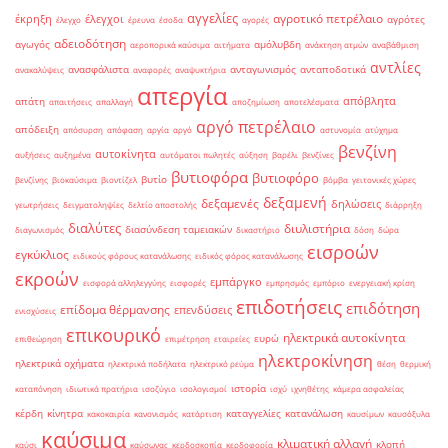
αγγελίες
αγροτικό πετρέλαιο
έκρηξη
έλεγχοι
αγρότες
έλεγχο
έρευνα
έσοδα
αγορές
αδειοδότηση
αγωγός
αμόλυβδη
αεροπορικά καύσιμα
αιτήματα
ανάκτηση ατμών
αναβάθμιση
αντλίες
ανασφάλιστα
ανταγωνισμός
ανταποδοτικά
ανακαλύψεις
αναφορές
αναψυκτήρια
απεργία
απόβλητα
απάτη
απαιτήσεις
απαλλαγή
αποζημίωση
αποτελέσματα
αργό πετρέλαιο
απόδειξη
απόσυρση
απόφαση
αργία
αργό
αστυνομία
ατύχημα
βενζίνη
αυτοκίνητα
αυξήσεις
αυξημένα
αυτόματοι πωλητές
αύξηση
βαρέλι
βενζίνες
βυτιοφόρα
βυτιοφόρο
βυτίο
βενζίνης
βιοκαύσιμα
βιοντίζελ
βόμβα
γειτονικές χώρες
δεξαμενή
δεξαμενές
δηλώσεις
γεωτρήσεις
δειγματοληψίες
δελτίο αποστολής
διάρρηξη
διαλύτες
διυλιστήρια
διασύνδεση ταμειακών
διαγωνισμός
δικαστήριο
δόση
δώρα
εισροών
εγκύκλιος
ειδικούς φόρους κατανάλωσης
ειδικός φόρος κατανάλωσης
εκροών
εμπάργκο
εισφορά αλληλεγγύης
εισφορές
εμπρησμός
εμπόριο
ενεργειακή κρίση
επιδοτήσεις
επιδότηση
επίδομα θέρμανσης
επενδύσεις
ενισχύσεις
επικουρικό
ηλεκτρικά αυτοκίνητα
ευρώ
επιθεώρηση
επιμέτρηση
εταιρείες
ηλεκτροκίνηση
ηλεκτρικά οχήματα
ηλεκτρικά ποδήλατα
ηλεκτρικό ρεύμα
θέση
θερμική
ιστορία
καταπόνηση
ιδιωτικά πρατήρια
ισοζύγιο
ισολογισμοί
ισχύ
ιχνηθέτης
κάμερα ασφαλείας
κέρδη
κίνητρα
καταγγελίες
κατανάλωση
κακοκαιρία
κανονισμός
κατάρτιση
καυσίμων
καυσόξυλα
καύσιμα
κλιματική αλλαγή
κλοπή
καύσι
καύσωνας
κερδοσκοπία
κερδοφορία