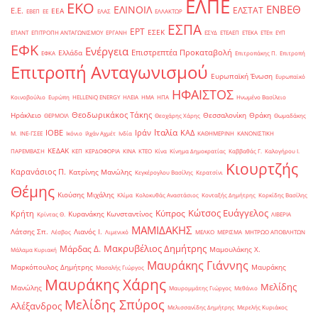
ΕΛΠΕ
ΕΚΟ
ΕΝΒΕΘ
ΕΛΙΝΟΙΛ
ΕΛΣΤΑΤ
Ε.Ε.
ΕΕΑ
ΕΒΕΠ
ΕΕ
ΕΛΑΣ
ΕΛΛΑΚΤΩΡ
ΕΣΠΑ
ΕΡΤ
ΕΣΕΚ
ΕΠΑΝΤ
ΕΠΙΤΡΟΠΗ ΑΝΤΑΓΩΝΙΣΜΟΥ
ΕΡΓΑΝΗ
ΕΣΥΔ
ΕΤΕΑΕΠ
ΕΤΕΚΑ
ΕΤΕπ
ΕΥΠ
ΕΦΚ
Ενέργεια
Επιστρεπτέα Προκαταβολή
Ελλάδα
ΕΦΚΑ
Επιτροπάκης Π.
Επιτροπή
Επιτροπή Ανταγωνισμού
Ευρωπαϊκή Ένωση
Ευρωπαϊκό
ΗΦΑΙΣΤΟΣ
Κοινοβούλιο
Ευρώπη
ΗELLENiQ ENERGY
ΗΛΕΙΑ
ΗΜΑ
ΗΠΑ
Ηνωμένο Βασίλειο
Θεοδωρικάκος Τάκης
Ηράκλειο
Θεσσαλονίκη
Θράκη
ΘΕΡΜΟΙΛ
Θεοχάρης Χάρης
Θωμαδάκης
Ιταλία
ΙΟΒΕ
Ιράν
ΚΑΔ
Μ.
ΙΝΕ-ΓΣΕΕ
Ικόνιο
Ιλχάν Αχμέτ
Ινδία
ΚΑΘΗΜΕΡΙΝΗ
ΚΑΝΟΝΙΣΤΙΚΗ
ΚΕΔΑΚ
ΠΑΡΕΜΒΑΣΗ
ΚΕΠ
ΚΕΡΔΟΦΟΡΙΑ
ΚΙΝΑ
ΚΤΕΟ
Κίνα
Κίνημα Δημοκρατίας
Καββαθάς Γ.
Καλογήρου Ι.
Κιουρτζής
Καρανάσιος Π.
Κατρίνης Μανώλης
Κεγκέρογλου Βασίλης
Κερατσίνι
Θέμης
Κιούσης Μιχάλης
Κλίμα
Κολοκυθάς Αναστάσιος
Κονταξής Δημήτρης
Κορκίδης Βασίλης
Κώτσος Ευάγγελος
Κύπρος
Κρήτη
Κυρανάκης Κωνσταντίνος
Κρίντας Θ.
ΛΙΒΕΡΙΑ
ΜΑΜΙΔΑΚΗΣ
Λάτσης Σπ.
Λιανός Ι.
Λέσβος
Λιμενικό
ΜΕΛΚΟ
ΜΕΡΙΣΜΑ
ΜΗΤΡΩΟ ΑΠΟΒΛΗΤΩΝ
Μακρυβέλιος Δημήτρης
Μάρδας Δ.
Μαμουλάκης Χ.
Μάλαμα Κυριακή
Μαυράκης Γιάννης
Μαρκόπουλος Δημήτρης
Μαυράκης
Μασαλής Γιώργος
Μαυράκης Χάρης
Μελίδης
Μανώλης
Μαυρομμάτης Γιώργος
Μεθάνιο
Μελίδης Σπύρος
Αλέξανδρος
Μελισσανίδης Δημήτρης
Μερελής Κυριάκος