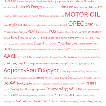
Fuel Pass
Greek Mafia
Guardian
Goldman Sachs
gov.gr
fuelprices.gr
fund
GPS
HelleniQ Energy
interlock
LNG
IRIS
LPG
Handelsblatt
Inside Story
kWh
LANA
LG
LPC
MOTOR OIL
Lukoil
Mediterranean Gas
mini market
Mohammad Sanusi Barkindo
OPEC
myData
OPEC+
Mytilineos
MWh
myΘέρμανση
newsauto.gr
OIL ONE
Open
POS
PLATTS
refinery margin
TV
Optima Bank
Petrolina
Porsche
Prudent Warrior
RealNews
Revoil
Royal Dutch Shell
self-test
Saudi Arabian Oil Company
REPSOL
RMM
SECU-TECH
SHELL
TotalEnergies
Stage II
TEXACO
TotalEnergy
SKG
Sokol
Sri Lanka
sts
twitter
Urals
WTI
Yiufi
vintage
Viohalco
voucher
windfall tax
WOOD
World Bank
«Άγιος Χριστόφορος»
΄1
ΑΑΔΕ
Αλβανία
ΑΦΜ
ΑΟΖ
ΑΠΕ
Αγγελική Ναταλία Αδαμοπούλου
Αλεξανδρούπολη
Αλεξιάδης
Αληγιζάκης Γιάννης
Αναφορά
Τρ.
Αναγνωστόπουλος Θ.
Αρβανιτίδης Γιώργος
Ασία
Ασμάτογλου Γιώργος
Αχτσιόγλου Έφη
Αττική
ΒΕΘ
Βέττας Ι.
Βεσυρόπουλος Απ.
Βελετάκης Ν.
Βαλκάνια
Βασίλης Βασιλειάδης
Βενεζουέλα
Βιλιάρδος Βασίλης
Βουλή
Βουλγαρία
ΓΣΕΒΕΕ
Βουλγαρίδης Γιώργος
Βρετανία
Βόρεια Μακεδονία
ΓΕΜΗ
Γεωργιάδης Άδωνις
Γενική Συνέλευση
Γερμανία
Γαλλία
Γιάννης Θεοτοκάς
ΔΙΕΠΠΥ
ΔΙΜΕΑ
ΔΑΟΕ
ΔΕΣΦΑ
Δ.Α.Ο.Ε.
ΔΕΗ
ΔΕΠΑ Εμπορίας
ΔΙ.Μ.Ε.Α.
ΔΙΥΛΙΣΗ
ΔΙΥΛΙΣΤΗΡΙΑ
Διοικητικό Συμβούλιο
Διαβούλευση
Δρακακάκης Γιάννης
Δαγούμας Θ.
Δούκας Χάρης