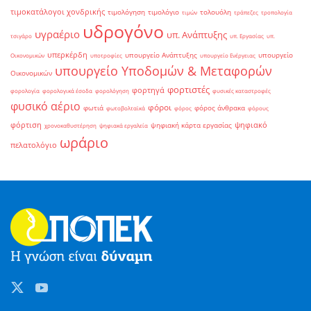
τιμοκατάλογοι χονδρικής
τιμολόγηση
τιμολόγιο
τολουόλη
τιμών
τράπεζες
τροπολογία
υδρογόνο
υγραέριο
υπ. Ανάπτυξης
τσιγάρο
υπ. Εργασίας
υπ.
υπερκέρδη
υπουργείο Ανάπτυξης
υπουργείο
Οικονομικών
υποτροφίες
υπουργείο Ενέργειας
υπουργείο Υποδομών & Μεταφορών
Οικονομικών
φορτιστές
φορτηγά
φορολογία
φορολογικά έσοδα
φορολόγηση
φυσικές καταστροφές
φυσικό αέριο
φόροι
φωτιά
φόρος άνθρακα
φωτοβολταϊκά
φόρος
φόρους
φόρτιση
ψηφιακό
ψηφιακή κάρτα εργασίας
χρονοκαθυστέρηση
ψηφιακά εργαλεία
ωράριο
πελατολόγιο