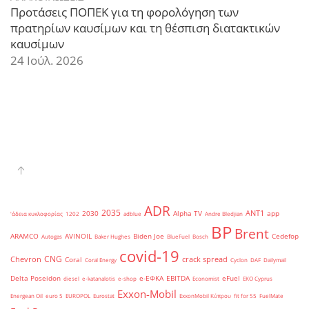
Προτάσεις ΠΟΠΕΚ για τη φορολόγηση των
πρατηρίων καυσίμων και τη θέσπιση διατακτικών
καυσίμων
24 Ιούλ. 2026
ADR
2035
ANT1
2030
Alpha TV
app
'άδεια κυκλοφορίας
1202
adblue
Andre Bledjian
BP
Brent
ARAMCO
AVINOIL
Biden Joe
Cedefop
Autogas
Baker Hughes
BlueFuel
Bosch
covid-19
CNG
Chevron
crack spread
Coral
Coral Energy
Cyclon
DAF
Dailymail
Delta Poseidon
e-ΕΦΚΑ
EBITDA
eFuel
diesel
e-katanalotis
e-shop
Economist
EKO Cyprus
Exxon-Mobil
Energean Oil
euro 5
EUROPOL
Eurostat
ExxonMobil Κύπρου
fit for 55
FuelMate