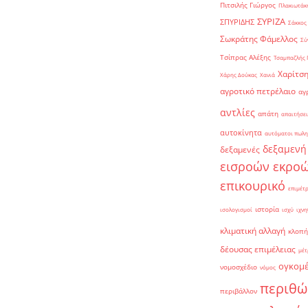
Πιτσιλής Γιώργος
Πλακιωτάκη
ΣΥΡΙΖΑ
ΣΠΥΡΙΔΗΣ
Σάκκος
Σωκράτης Φάμελλος
Σύ
Τσίπρας Αλέξης
Τσαμπαζλής 
Χαρίτση
Χάρης Δούκας
Χανιά
αγροτικό πετρέλαιο
αγ
αντλίες
απάτη
απαιτήσει
αυτοκίνητα
αυτόματοι πωλη
δεξαμενή
δεξαμενές
εισροών εκρο
επικουρικό
επιμέτ
ιστορία
ισολογισμοί
ισχύ
ιχνη
κλιματική αλλαγή
κλοπή
δέουσας επιμέλειας
μέτ
ογκομ
νομοσχέδιο
νόμος
περιθώ
περιβάλλον