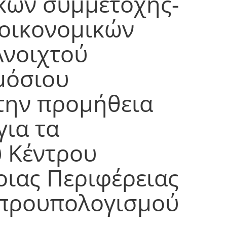
ικών συμμετοχής-
 οικονομικών
νοιχτού
μόσιου
την προμήθεια
ια τα
 Κέντρου
οιας Περιφέρειας
 προυπολογισμού