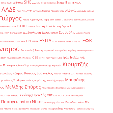
SHELL
Stage II
self-test
y
TEXACO
SECU-TECH
SKG
Sokol
Sri Lanka
sts
ΑΑΔΕ
Αλβανία
ΑΦΜ
1
ΑΟΖ
ΑΠΕ
Αγγελική Ναταλία Αδαμοπούλου
Αλεξανδρούπολη
Γιώργος
Αχτσιόγλου Έφη
Αττική
ΒΕΘ
Βέττας Ι.
Βαλκάνια
Βασίλης Βασιλειάδης
Γενική Συνέλευση
ΓΣΕΒΕΕ
Γερμανία
Μακεδονία
ΓΕΜΗ
Γαλλία
Διοικητικό Συμβούλιο
Διαβούλευση
ΥΛΙΣΤΗΡΙΑ
Δαγούμας Θ.
Δούκας Χάρης
ΕΦΚ
ΕΣΠΑ
ΕΡΤ
ΕΣΕΚ
Η ΑΝΤΑΓΩΝΙΣΜΟΥ
ΕΡΓΑΝΗ
ΕΣΥΔ
ΕΤΕΑΕΠ
ΕΤΕΚΑ
ΕΤΕπ
ΕΥΠ
νισμού
Ευρωπαϊκή Ένωση
Ευρωπαϊκό Κοινοβούλιο
Ευρώπη
ΗELLENiQ ENERGY
Ιταλία
ΙΟΒΕ
Ιράν
ΚΑΔ
Θράκη
Θωμαδάκης Μ.
ΙΝΕ-ΓΣΕΕ
Ικόνιο
Ιλχάν Αχμέτ
Ινδία
Κιουρτζής
ς Π.
Κατρίνης Μανώλης
Κεγκέρογλου Βασίλης
Κερατσίνι
Κώτσος Ευάγγελος
Κύπρος
σταντίνος
Λάτσης Σπ.
Λιανός Ι.
ΛΙΒΕΡΙΑ
Λέσβος
Μαυράκης
αμουλάκης Χ.
Μαρκόπουλος Δημήτρης
Μασαλής Γιώργος
Μελίδης Σπύρος
ρος
Μελισσανίδης Δημήτρης
Μερελής Κυριάκος
Ξυδάκης Ηρακλής
ΟΒΕ
ΝΑΞΟΣ
Νέα Μάκρη
ΟΓΑ
ΟΟΣΑ
ΟΦΑΕ
Οικονομικός
Παπαγεωργίου Νίκος
Παπαδοπούλου Έλλη
Παπαδημητρίου Μπ.
Πιερρακάκης Κυριάκος
εια Αττικής
Πετκίδης Βασίλης
Πετραλιάς Θάνος
Πιστωτικές κάρτες