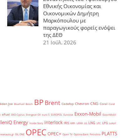
Εθνικής Οικονομίας και
Οικονομικών Δημήτρη
Μαρκόπουλου με
παραγωγικούς φορείς ενόψει
της ΔΕΘ
21 Ιούλ. 2026
BP
Brent
CNG
Chevron
Biden Joe
Cedefop
Coral
BlueFuel
Bosch
Coral
Exxon-Mobil
eFuel
t
EKO Cyprus
Energean Oil
euro 5
EUROPOL
Eurostat
ExxonMobil
lleniQ Energy
interlock
LNG
IRIS
LPG
Inside Story
kWh
LANA
LG
LPC
Lukoil
OPEC
PLATTS
OPEC+
newsauto.gr
OIL ONE
Open TV
Optima Bank
Petrolina