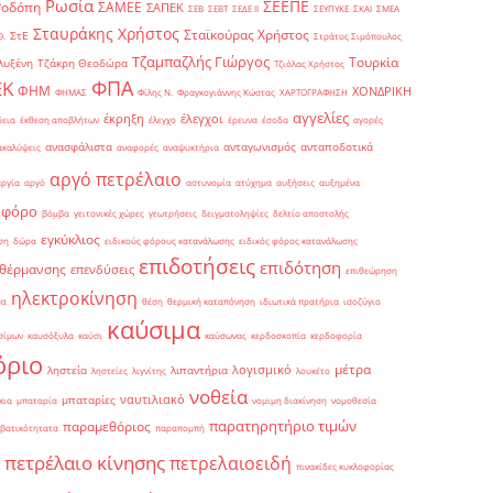
Ρωσία
ΣΕΕΠΕ
Ροδόπη
ΣΑΜΕΕ
ΣΑΠΕΚ
ΣΕΒ
ΣΕΒΤ
ΣΕΔΕ ΙΙ
ΣΕΥΠΥΚΕ
ΣΚΑΙ
ΣΜΕΑ
Σταυράκης Χρήστος
Σταϊκούρας Χρήστος
ΣτΕ
Θ.
Στράτος Σιμόπουλος
Τζαμπαζλής Γιώργος
Τουρκία
λυξένη
Τζάκρη Θεοδώρα
Τζιόλας Χρήστος
ΦΠΑ
ΕΚ
ΦΗΜ
ΧΟΝΔΡΙΚΗ
ΦΗΜΑΣ
Φίλης Ν.
Φραγκογιάννης Κώστας
ΧΑΡΤΟΓΡΑΦΗΣΗ
αγγελίες
έκρηξη
έλεγχοι
δεια
έκθεση αποβλήτων
έλεγχο
έρευνα
έσοδα
αγορές
ανασφάλιστα
ανταγωνισμός
ανταποδοτικά
ακαλύψεις
αναφορές
αναψυκτήρια
αργό πετρέλαιο
αργία
αργό
αστυνομία
ατύχημα
αυξήσεις
αυξημένα
οφόρο
βόμβα
γειτονικές χώρες
γεωτρήσεις
δειγματοληψίες
δελτίο αποστολής
εγκύκλιος
ση
δώρα
ειδικούς φόρους κατανάλωσης
ειδικός φόρος κατανάλωσης
επιδοτήσεις
επιδότηση
 θέρμανσης
επενδύσεις
επιθεώρηση
ηλεκτροκίνηση
μα
θέση
θερμική καταπόνηση
ιδιωτικά πρατήρια
ισοζύγιο
καύσιμα
σίμων
καυσόξυλα
καύσι
καύσωνας
κερδοσκοπία
κερδοφορία
όριο
μέτρα
λογισμικό
ληστεία
λιπαντήρια
ληστείες
λιγνίτης
λουκέτο
νοθεία
ναυτιλιακό
μπαταρίες
κια
μπαταρία
νομιμη διακίνηση
νομοθεσία
παρατηρητήριο τιμών
παραμεθόριος
βατικότητατα
παραπομπή
πετρέλαιο κίνησης
πετρελαιοειδή
πινακίδες κυκλοφορίας