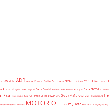
ADR
2035
ANT1
Alpha TV
app
ARAMCO
AVINOIL
adblue
Andre Bledjian
Autogas
Baker Hughes
rack spread
Delta Poseidon
e-ΕΦΚΑ
EBITDA
Cyclon
DAF
Dailymail
diesel
e-katanalotis
e-shop
Economis
He
el Pass
Greek Mafia
Guardian
Goldman Sachs
gov.gr
fuelprices.gr
fund
GPS
Handelsblatt
MOTOR OIL
myData
Mytilineos
Mohammad Sanusi Barkindo
MWh
myΘέρμανση