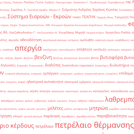
Πούλου Γιώτα
ΡΑΕ
ς Γιάννης
Πολωνία
Πρέβεζα
Πρατηριούχοι
Προκοπίου Γ.
Πρωθυπουργό
Πυροσβεστική
Σιάμισιης Ανδρέας
Σκρέκας Κώστας
Σαμόλης Λ.
 Αντώνης
Σαουδική Αραβία
Σβίγκου Ρ.
Σκυλακάκης 
Σύστημα Εισροών - Εκροών
ΤΕΑΠΥΚ
Ταπρατζή Πο
νταξη
ΤΑΜΕΙΟ
Ταγαράς Νίκος
Φ
Γιώργος
Τσεχία
Τσιάρας Κωνσταντίνος
ΥΜΕ
Υπουργείο Εργασίας Κοινωνικών Ασφαλίσεων
Υπουργό Ανάπτυξης
ς Αλ.
Χατζηθεοδοσίου Γ.
Χουρδάκης Μιχαήλ
Χρηστίδου Ραλλία
Χατζηνικολάου Ν.
Χρηματιστήριο
ά
αδειοδότηση
ρότες
αγωγός
αμόλυβδη
αεροπορικά καύσιμα
αιτήματα
ανάκτηση ατμών
αναβάθμιση
αν
απεργία
απόβλητα
απόδειξη
ς
απαλλαγή
αποζημίωση
αποτελέσματα
απόσυρση
απόφαση
βενζίνη
βυτιοφόρα
βυτι
βυτίο
τές
αύξηση
βαρέλι
βενζίνες
βενζίνης
βιοκαύσιμα
βιοντίζελ
διαλύτες
διυλιστήρια
δηλώσεις
διασύνδεση ταμειακών
διάρρηξη
διαγωνισμός
δικαστήριο
δό
ών
επίδομα
εμπάργκο
εισφορά αλληλεγγύης
εισφορές
εμπρησμός
εμπόριο
ενεργειακή κρίση
ενισχύσεις
ηλεκτρικά αυτοκίνητα
ευρώ
ηλεκτρικά οχήματα
ρηση
εταιρείες
ηλεκτρικά ποδήλατα
ηλεκτρικό ρεύ
κέρδη
κίνητρα
καταγγελίες
κατανάλωση
θέτης
κάμερα ασφαλείας
κακοκαιρία
κανονισμός
κατάρτιση
καυ
λαθρεμπ
 καυσίμων
κράνος
κράτος
κυβέρνηση
κυβικά
κυρώσεις
λίτρων
λαθραία
λαθρεμπορία
μητρώα
μελέτες
ρα προστασίας
μαφία
μείωση
μειώσεις
μελέτη
μεταφορικές
μικρόβια
μικτά κλιμά
έτρηση
παραβατικότητα
παράταση
οδηγοί
ορυκτά καύσιμα
παραβάσεις
παραβάτικότητα
παρα
πετρέλαιο θέρμανσης
ριο κέρδους
πετρέλαιο