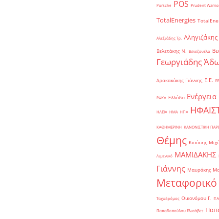
POS
Porsche
Prudent Warrio
TotalEnergies
TotalEne
Αληγιζάκης
Αλεξιάδης Τρ.
Βε
Βελετάκης Ν.
Βενεζουέλα
Γεωργιάδης Άδω
Ε.Ε.
Δρακακάκης Γιάννης
Ε
Ενέργεια
Ελλάδα
ΕΦΚΑ
ΗΦΑΙΣ
ΗΛΕΙΑ
ΗΜΑ
ΗΠΑ
ΚΑΘΗΜΕΡΙΝΗ
ΚΑΝΟΝΙΣΤΙΚΗ ΠΑ
Θέμης
Κιούσης Μιχ
ΜΑΜΙΔΑΚΗΣ
Λιμενικό
Γιάννης
Μαυράκης Μ
Μεταφορικό
Οικονόμου Γ.
Ταχυδρόμος
ΠΑ
Παπα
Παπαδοπούλου Ελισάβετ