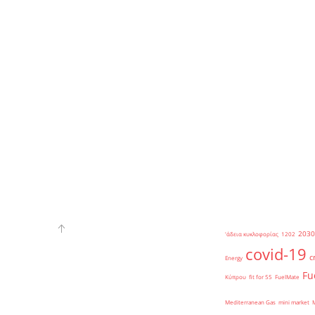
2030
'άδεια κυκλοφορίας
1202
covid-19
c
Energy
Fu
Κύπρου
fit for 55
FuelMate
Mediterranean Gas
mini market