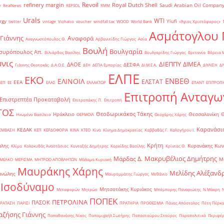
Revoil
refinery margin
Royal Dutch Shell
Saudi Arabian Oil Compan
r
RealNews
REPSOL
RMM
Urals
WTI
rgy
Yiufi
twitter
vintage
Viohalco
voucher
windfall tax
WOOD
World Bank
«Άγιος Χριστόφορος»
΄
Ασμάτογλου 
 Γιάννης
Αναφορά
Αναγνωστόπουλος Θ.
Αρβανιτίδης Γιώργος
Ασία
Βουλή
Βουλγαρία
συρόπουλος Απ.
Βιλιάρδος Βασίλης
Βουλγαρίδης Γιώργος
Βρετανία
Βόρεια 
νις
ΔΙΕΠΠΥ
ΔΙΜΕΑ
ΔΑΟΕ
ΔΕΣΦΑ
Γιάννης Θεοτοκάς
Δ.Α.Ο.Ε.
ΔΕΗ
ΔΕΠΑ Εμπορίας
ΔΙ.Μ.Ε.Α.
ΔΙΥΛΙΣΗ
ΔΙ
ΕΛΠΕ
ΕΚΟ
ΕΝΒΕΘ
ΕΛΙΝΟΙΛ
ΕΛΣΤΑΤ
ΕΕΑ
ΒΕΠ
ΕΕ
ΕΛΑΣ
ΕΛΛΑΚΤΩΡ
ΕΠΑΝΤ
ΕΠΙΤΡΟΠ
Επιτροπή Ανταγω
Επιστρεπτέα Προκαταβολή
Επιτροπάκης Π.
Επιτροπή
ΤΟΣ
Θεοδωρικάκος Τάκης
Ηράκλειο
Θεσσαλονίκη
Ηνωμένο Βασίλειο
ΘΕΡΜΟΙΛ
Θεοχάρης Χάρης
Καρανάσιο
ΚΕΔΑΚ
ΡΕΜΒΑΣΗ
ΚΕΠ
ΚΕΡΔΟΦΟΡΙΑ
ΚΙΝΑ
ΚΤΕΟ
Κίνα
Κίνημα Δημοκρατίας
Καββαθάς Γ.
Καλογήρου Ι.
Κρήτη
άλης
Κυρανάκης Κων
Κλίμα
Κολοκυθάς Αναστάσιος
Κονταξής Δημήτρης
Κορκίδης Βασίλης
Κρίντας Θ.
Μακρυβέλιος Δημήτρης
Μάρδας Δ.
Μ
ΜΕΛΚΟ
ΜΕΡΙΣΜΑ
ΜΗΤΡΩΟ ΑΠΟΒΛΗΤΩΝ
Μάλαμα Κυριακή
Μαυράκης Χάρης
Μελίδης Αλέξανδ
ανώλης
Μαυρομμάτης Γιώργος
Μεθάνιο
 Ισοδύναμο
Μητσοτάκης Κυριάκος
Μεταφορών
Μητρώο
Μπόμπορης Παναγιώτης
Ν.Μάκρη
ΠΟΠΕΚ
ΠΕΤΡΟΛΙΝΑ
ΠΑΣΟΚ
ΡΑΤΑΣΗ
ΠΑΡΙΣΙ
ΠΡΑΤΗΡΙΑ
ΠΡΟΘΕΣΜΙΑ
Πάνας Απόστολος
Πέτη Πέρκα
ζήσης Γιάννης
Παπαθανάσης Νίκος
Παπαμιχαήλ Σωτήρης
Παπασταύρου Σταύρος
Παραπολιτικά
Περιφέρ