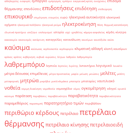
επίδομα
εμπάργκο
αλληλεγγύης
εισφορές
εμπρησμός
εμπόριο
ενεργειακή κρίση
ενισχύσεις
επιδοτήσεις
επιδότηση
θέρμανσης
επενδύσεις
επιθεώρηση
επικουρικό
ηλεκτρικά αυτοκίνητα
ευρώ
ηλεκτρικά
επιμέτρηση
εταιρείες
ηλεκτροκίνηση
οχήματα
ηλεκτρικά ποδήλατα
ηλεκτρικό ρεύμα
θέση
θερμική καταπόνηση
ιστορία
κέρδη
κίνητρα
ιδιωτικά πρατήρια
ισοζύγιο
ισολογισμοί
ισχύ
ιχνηθέτης
κάμερα ασφαλείας
καταγγελίες
κατανάλωση
κακοκαιρία
κανονισμός
κατάρτιση
καυσίμων
καυσόξυλα
καύσι
καύσιμα
κλιματική αλλαγή
κλοπή καυσίμων
καύσωνας
κερδοσκοπία
κερδοφορία
κράνος
κράτος
κυβέρνηση
κυβικά
κυρώσεις
λίτρων
λαθραία
λαθρεμπορία
λαθρεμπόριο
λογισμικό
ληστεία
λιπαντήρια
ληστείες
λιγνίτης
λουκέτο
μελέτες
μέτρα δέουσας επιμέλειας
μέτρα προστασίας
μαφία
μείωση
μειώσεις
μελέτη
μητρώα
ναυτιλιακό
μπαταρίες
μεταφορικές
μικρόβια
μικτά κλιμάκια
μπαταρία
νοθεία
ογκομέτρηση
νομοσχέδιο
οδηγοί
νομιμη διακίνηση
νομοθεσία
νόμος
ορυκτά
παραβατικότητα
παράταση
καύσιμα
παραβάσεις
παραβάτικότητα
παραβατικότητατα
παρατηρητήριο τιμών
παραμεθόριος
περιβάλλον
παραπομπή
πετρέλαιο
περιθώριο κέρδους
πετρέλαιο
θέρμανσης
πετρέλαιο κίνησης
πετρελαιοειδή