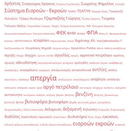
Χρήστος
Σταϊκούρας Χρήστος
Σωκράτης Φάμελλος
Στράτος Σιμόπουλος
Σύνταξη
Σύστημα Εισροών - Εκροών
ΤΕΑΠΥΚ
Ταπρατζή
ΤΑΜΕΙΟ
Ταγαράς Νίκος
Τζαμπαζλής Γιώργος
Τουρκία
Πολυξένη
Τζάκρη Θεοδώρα
Τζιόλας Χρήστος
Τσίπρας Αλέξης
Τσαμπαζλής Γιώργος
Τσεχία
Τσιάρας Κωνσταντίνος
ΥΜΕ
Υπουργείο Εργασίας
ΦΠΑ
ΦΕΚ
ΦΗΜ
Κοινωνικών Ασφαλίσεων
Υπουργό Ανάπτυξης
ΦΗΜΑΣ
Φίλης Ν.
Φραγκογιάννης
Χαρίτσης Αλ.
ΧΟΝΔΡΙΚΗ
Χατζηθεοδοσίου Γ.
Κώστας
ΧΑΡΤΟΓΡΑΦΗΣΗ
Χάρης Δούκας
Χανιά
Χουρδάκης Μιχαήλ
Χρηστίδου Ραλλία
Χατζηνικολάου Ν.
Χρηματιστήριο
άδεια
έκθεση αποβλήτων
αγγελίες
αγροτικό πετρέλαιο
έκρηξη
έλεγχοι
αγρότες
έλεγχο
έρευνα
έσοδα
αγορές
αδειοδότηση
αγωγός
αμόλυβδη
αεροπορικά καύσιμα
αιτήματα
ανάκτηση ατμών
αναβάθμιση
αντλίες
ανασφάλιστα
ανταγωνισμός
ανταποδοτικά
απάτη
ανακαλύψεις
αναφορές
απεργία
απόβλητα
απόδειξη
απαιτήσεις
απαλλαγή
αποζημίωση
αποτελέσματα
αργό πετρέλαιο
απόσυρση
απόφαση
αργία
αργό
αστυνομία
ατύχημα
αυξήσεις
αυξημένα
βενζίνη
αυτοκίνητα
αυτόματοι πωλητές
αύξηση
βαρέλι
βενζίνες
βενζίνης
βιοκαύσιμα
βυτιοφόρα
βυτιοφόρο
βυτίο
βιοντίζελ
βόμβα
γειτονικές χώρες
γεωτρήσεις
δεξαμενή
δεξαμενές
δηλώσεις
δειγματοληψίες
δελτίο αποστολής
διάρρηξη
διαγωνισμός
διαλύτες
διυλιστήρια
εγκύκλιος
διασύνδεση ταμειακών
δικαστήριο
δόση
δώρα
εισροών εκροών
ειδικούς φόρους κατανάλωσης
ειδικός φόρος κατανάλωσης
εισφορά