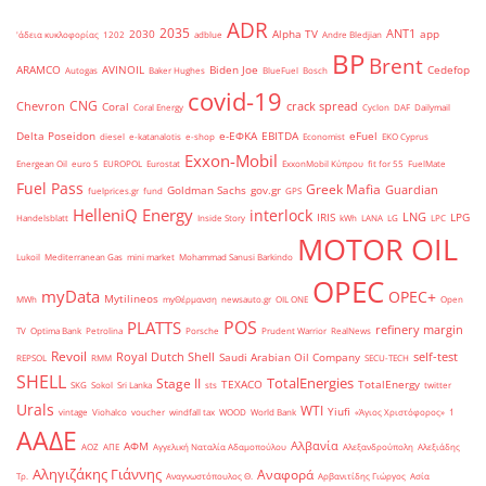
ADR
2035
ANT1
2030
Alpha TV
app
'άδεια κυκλοφορίας
1202
adblue
Andre Bledjian
BP
Brent
ARAMCO
AVINOIL
Biden Joe
Cedefop
Autogas
Baker Hughes
BlueFuel
Bosch
covid-19
CNG
Chevron
crack spread
Coral
Coral Energy
Cyclon
DAF
Dailymail
Delta Poseidon
e-ΕΦΚΑ
EBITDA
eFuel
diesel
e-katanalotis
e-shop
Economist
EKO Cyprus
Exxon-Mobil
Energean Oil
euro 5
EUROPOL
Eurostat
ExxonMobil Κύπρου
fit for 55
FuelMate
Fuel Pass
Greek Mafia
Guardian
Goldman Sachs
gov.gr
fuelprices.gr
fund
GPS
HelleniQ Energy
interlock
LNG
IRIS
LPG
Handelsblatt
Inside Story
kWh
LANA
LG
LPC
MOTOR OIL
Lukoil
Mediterranean Gas
mini market
Mohammad Sanusi Barkindo
OPEC
myData
OPEC+
Mytilineos
MWh
myΘέρμανση
newsauto.gr
OIL ONE
Open
POS
PLATTS
refinery margin
TV
Optima Bank
Petrolina
Porsche
Prudent Warrior
RealNews
Revoil
Royal Dutch Shell
self-test
Saudi Arabian Oil Company
REPSOL
RMM
SECU-TECH
SHELL
TotalEnergies
Stage II
TEXACO
TotalEnergy
SKG
Sokol
Sri Lanka
sts
twitter
Urals
WTI
Yiufi
vintage
Viohalco
voucher
windfall tax
WOOD
World Bank
«Άγιος Χριστόφορος»
΄1
ΑΑΔΕ
Αλβανία
ΑΦΜ
ΑΟΖ
ΑΠΕ
Αγγελική Ναταλία Αδαμοπούλου
Αλεξανδρούπολη
Αλεξιάδης
Αληγιζάκης Γιάννης
Αναφορά
Τρ.
Αναγνωστόπουλος Θ.
Αρβανιτίδης Γιώργος
Ασία