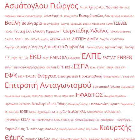
Ασμάτογλου Γιώργος
Αχτσιόγλου Έφη
Αττική
ΒΕΘ
Βέττας Ι.
Βεσυρόπουλος Απ.
Βελετάκης Ν.
Βαλκάνια
Βασίλης Βασιλειάδης
Βενεζουέλα
Βιλιάρδος Βασίλης
Βουλή
Βουλγαρία
ΓΣΕΒΕΕ
Βουλγαρίδης Γιώργος
Βρετανία
Βόρεια Μακεδονία
ΓΕΜΗ
Γεωργιάδης Άδωνις
Γενική Συνέλευση
Γερμανία
Γαλλία
Γιάννης Θεοτοκάς
ΔΙΕΠΠΥ
ΔΙΜΕΑ
ΔΑΟΕ
ΔΕΣΦΑ
Δ.Α.Ο.Ε.
ΔΕΗ
ΔΕΠΑ Εμπορίας
ΔΙ.Μ.Ε.Α.
ΔΙΥΛΙΣΗ
ΔΙΥΛΙΣΤΗΡΙΑ
Διοικητικό Συμβούλιο
Διαβούλευση
Δρακακάκης Γιάννης
Δαγούμας Θ.
Δούκας Χάρης
ΕΛΠΕ
ΕΚΟ
ΕΝΒΕΘ
ΕΛΙΝΟΙΛ
ΕΛΣΤΑΤ
Ε.Ε.
ΕΕΑ
ΕΒΕΠ
ΕΕ
ΕΛΑΣ
ΕΛΛΑΚΤΩΡ
ΕΣΠΑ
ΕΡΤ
ΕΣΕΚ
ΕΠΑΝΤ
ΕΠΙΤΡΟΠΗ ΑΝΤΑΓΩΝΙΣΜΟΥ
ΕΡΓΑΝΗ
ΕΣΥΔ
ΕΤΕΑΕΠ
ΕΤΕΚΑ
ΕΤΕπ
ΕΥΠ
ΕΦΚ
Ενέργεια
Επιστρεπτέα Προκαταβολή
Ελλάδα
ΕΦΚΑ
Επιτροπάκης Π.
Επιτροπή
Επιτροπή Ανταγωνισμού
Ευρωπαϊκή Ένωση
Ευρωπαϊκό
ΗΦΑΙΣΤΟΣ
Κοινοβούλιο
Ευρώπη
ΗELLENiQ ENERGY
ΗΛΕΙΑ
ΗΜΑ
ΗΠΑ
Ηνωμένο Βασίλειο
Θεοδωρικάκος Τάκης
Ηράκλειο
Θεσσαλονίκη
Θράκη
ΘΕΡΜΟΙΛ
Θεοχάρης Χάρης
Θωμαδάκης
Ιταλία
ΙΟΒΕ
Ιράν
ΚΑΔ
Μ.
ΙΝΕ-ΓΣΕΕ
Ικόνιο
Ιλχάν Αχμέτ
Ινδία
ΚΑΘΗΜΕΡΙΝΗ
ΚΑΝΟΝΙΣΤΙΚΗ
ΚΕΔΑΚ
ΠΑΡΕΜΒΑΣΗ
ΚΕΠ
ΚΕΡΔΟΦΟΡΙΑ
ΚΙΝΑ
ΚΤΕΟ
Κίνα
Κίνημα Δημοκρατίας
Καββαθάς Γ.
Καλογήρου Ι.
Κιουρτζής
Καρανάσιος Π.
Κατρίνης Μανώλης
Κεγκέρογλου Βασίλης
Κερατσίνι
Θέμης
Κιούσης Μιχάλης
Κλίμα
Κολοκυθάς Αναστάσιος
Κονταξής Δημήτρης
Κορκίδης Βασίλης