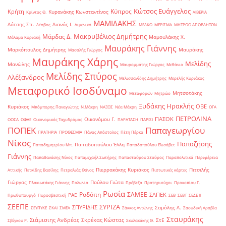
Κώτσος Ευάγγελος
Κύπρος
Κρήτη
Κυρανάκης Κωνσταντίνος
Κρίντας Θ.
ΛΙΒΕΡΙΑ
ΜΑΜΙΔΑΚΗΣ
Λάτσης Σπ.
Λιανός Ι.
Λέσβος
Λιμενικό
ΜΕΛΚΟ
ΜΕΡΙΣΜΑ
ΜΗΤΡΩΟ ΑΠΟΒΛΗΤΩΝ
Μακρυβέλιος Δημήτρης
Μάρδας Δ.
Μαμουλάκης Χ.
Μάλαμα Κυριακή
Μαυράκης Γιάννης
Μαρκόπουλος Δημήτρης
Μαυράκης
Μασαλής Γιώργος
Μαυράκης Χάρης
Μελίδης
Μανώλης
Μαυρομμάτης Γιώργος
Μεθάνιο
Μελίδης Σπύρος
Αλέξανδρος
Μελισσανίδης Δημήτρης
Μερελής Κυριάκος
Μεταφορικό Ισοδύναμο
Μητσοτάκης
Μεταφορών
Μητρώο
Ξυδάκης Ηρακλής
ΟΒΕ
Κυριάκος
Μπόμπορης Παναγιώτης
Ν.Μάκρη
ΝΑΞΟΣ
Νέα Μάκρη
ΟΓΑ
ΠΕΤΡΟΛΙΝΑ
ΠΑΣΟΚ
Οικονόμου Γ.
ΟΟΣΑ
ΟΦΑΕ
Οικονομικός Ταχυδρόμος
ΠΑΡΑΤΑΣΗ
ΠΑΡΙΣΙ
ΠΟΠΕΚ
Παπαγεωργίου
ΠΡΑΤΗΡΙΑ
ΠΡΟΘΕΣΜΙΑ
Πάνας Απόστολος
Πέτη Πέρκα
Νίκος
Παπαζήσης
Παπαδοπούλου Έλλη
Παπαδημητρίου Μπ.
Παπαδοπούλου Ελισάβετ
Γιάννης
Παπαθανάσης Νίκος
Παπαμιχαήλ Σωτήρης
Παπασταύρου Σταύρος
Παραπολιτικά
Περιφέρεια
Πιερρακάκης Κυριάκος
Πιτσιλής
Αττικής
Πετκίδης Βασίλης
Πετραλιάς Θάνος
Πιστωτικές κάρτες
Γιώργος
Πούλου Γιώτα
Πλακιωτάκης Γιάννης
Πολωνία
Πρέβεζα
Πρατηριούχοι
Προκοπίου Γ.
Ρωσία
Ροδόπη
ΣΑΜΕΕ
ΣΑΠΕΚ
ΡΑΕ
Πρωθυπουργό
Πυροσβεστική
ΣΕΒ
ΣΕΒΤ
ΣΕΔΕ ΙΙ
ΣΕΕΠΕ
ΣΥΡΙΖΑ
ΣΠΥΡΙΔΗΣ
Σαμόλης Λ.
ΣΕΥΠΥΚΕ
ΣΚΑΙ
ΣΜΕΑ
Σάκκος Αντώνης
Σαουδική Αραβία
Σταυράκης
Σιάμισιης Ανδρέας
Σκρέκας Κώστας
ΣτΕ
Σβίγκου Ρ.
Σκυλακάκης Θ.