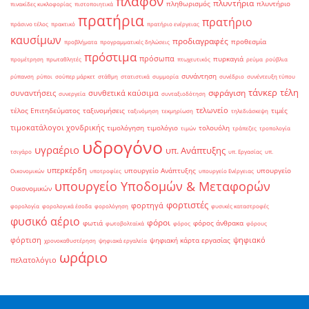
πλαφόν
πλυντήρια
πληθωρισμός
πλυντήριο
πινακίδες κυκλοφορίας
πιστοποιητικά
πρατήρια
πρατήριο
πράσινο τέλος
πρακτικό
πρατήριο ενέργειας
καυσίμων
προδιαγραφές
προθεσμία
προβλήματα
προγραμματικές δηλώσεις
πρόστιμα
πρόσωπα
πυρκαγιά
προμέτρηση
πρωταθλητές
πτωχευτικός
ρεύμα
ρούβλια
συνάντηση
ρύπανση
ρύποι
σούπερ μάρκετ
στάθμη
στατιστικά
συμμορία
συνέδριο
συνέντευξη τύπου
τάνκερ
τέλη
σφράγιση
συναντήσεις
συνθετικά καύσιμα
συνεργεία
συνταξιοδότηση
τελωνείο
τέλος Επιτηδεύματος
ταξινομήσεις
τιμές
ταξινόμηση
τεκμηρίωση
τηλεδιάσκεψη
τιμοκατάλογοι χονδρικής
τιμολόγηση
τιμολόγιο
τολουόλη
τιμών
τράπεζες
τροπολογία
υδρογόνο
υγραέριο
υπ. Ανάπτυξης
τσιγάρο
υπ. Εργασίας
υπ.
υπερκέρδη
υπουργείο Ανάπτυξης
υπουργείο
Οικονομικών
υποτροφίες
υπουργείο Ενέργειας
υπουργείο Υποδομών & Μεταφορών
Οικονομικών
φορτιστές
φορτηγά
φορολογία
φορολογικά έσοδα
φορολόγηση
φυσικές καταστροφές
φυσικό αέριο
φόροι
φωτιά
φόρος άνθρακα
φωτοβολταϊκά
φόρος
φόρους
φόρτιση
ψηφιακό
ψηφιακή κάρτα εργασίας
χρονοκαθυστέρηση
ψηφιακά εργαλεία
ωράριο
πελατολόγιο