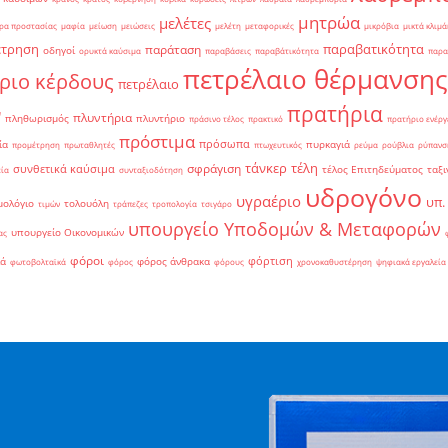
μητρώα
μελέτες
ρα προστασίας
μαφία
μείωση
μειώσεις
μελέτη
μεταφορικές
μικρόβια
μικτά κλιμά
έτρηση
παραβατικότητα
παράταση
οδηγοί
ορυκτά καύσιμα
παραβάσεις
παραβάτικότητα
παρα
πετρέλαιο θέρμανσης
ριο κέρδους
πετρέλαιο
πρατήρια
ν
πλυντήρια
πληθωρισμός
πλυντήριο
πράσινο τέλος
πρακτικό
πρατήριο ενέργ
πρόστιμα
πρόσωπα
ία
πυρκαγιά
προμέτρηση
πρωταθλητές
πτωχευτικός
ρεύμα
ρούβλια
ρύπανσ
τάνκερ
τέλη
σφράγιση
συνθετικά καύσιμα
τέλος Επιτηδεύματος
ταξι
εία
συνταξιοδότηση
υδρογόνο
υγραέριο
υπ.
μολόγιο
τολουόλη
τιμών
τράπεζες
τροπολογία
τσιγάρο
υπουργείο Υποδομών & Μεταφορών
υπουργείο Οικονομικών
ας
φόροι
φόρτιση
ιά
φόρος άνθρακα
φωτοβολταϊκά
φόρος
φόρους
χρονοκαθυστέρηση
ψηφιακά εργαλεία