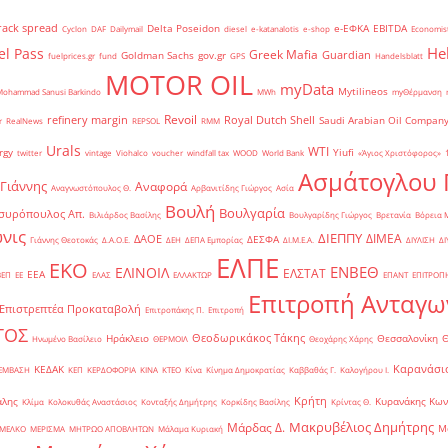
rack spread
Delta Poseidon
e-ΕΦΚΑ
EBITDA
Cyclon
DAF
Dailymail
diesel
e-katanalotis
e-shop
Economis
He
el Pass
Greek Mafia
Guardian
Goldman Sachs
gov.gr
fuelprices.gr
fund
GPS
Handelsblatt
MOTOR OIL
myData
Mytilineos
Mohammad Sanusi Barkindo
MWh
myΘέρμανση
Revoil
refinery margin
Royal Dutch Shell
Saudi Arabian Oil Compan
r
RealNews
REPSOL
RMM
Urals
WTI
rgy
Yiufi
twitter
vintage
Viohalco
voucher
windfall tax
WOOD
World Bank
«Άγιος Χριστόφορος»
΄
Ασμάτογλου 
 Γιάννης
Αναφορά
Αναγνωστόπουλος Θ.
Αρβανιτίδης Γιώργος
Ασία
Βουλή
Βουλγαρία
συρόπουλος Απ.
Βιλιάρδος Βασίλης
Βουλγαρίδης Γιώργος
Βρετανία
Βόρεια 
νις
ΔΙΕΠΠΥ
ΔΙΜΕΑ
ΔΑΟΕ
ΔΕΣΦΑ
Γιάννης Θεοτοκάς
Δ.Α.Ο.Ε.
ΔΕΗ
ΔΕΠΑ Εμπορίας
ΔΙ.Μ.Ε.Α.
ΔΙΥΛΙΣΗ
ΔΙ
ΕΛΠΕ
ΕΚΟ
ΕΝΒΕΘ
ΕΛΙΝΟΙΛ
ΕΛΣΤΑΤ
ΕΕΑ
ΒΕΠ
ΕΕ
ΕΛΑΣ
ΕΛΛΑΚΤΩΡ
ΕΠΑΝΤ
ΕΠΙΤΡΟΠ
Επιτροπή Ανταγω
Επιστρεπτέα Προκαταβολή
Επιτροπάκης Π.
Επιτροπή
ΤΟΣ
Θεοδωρικάκος Τάκης
Ηράκλειο
Θεσσαλονίκη
Ηνωμένο Βασίλειο
ΘΕΡΜΟΙΛ
Θεοχάρης Χάρης
Καρανάσιο
ΚΕΔΑΚ
ΡΕΜΒΑΣΗ
ΚΕΠ
ΚΕΡΔΟΦΟΡΙΑ
ΚΙΝΑ
ΚΤΕΟ
Κίνα
Κίνημα Δημοκρατίας
Καββαθάς Γ.
Καλογήρου Ι.
Κρήτη
άλης
Κυρανάκης Κων
Κλίμα
Κολοκυθάς Αναστάσιος
Κονταξής Δημήτρης
Κορκίδης Βασίλης
Κρίντας Θ.
Μακρυβέλιος Δημήτρης
Μάρδας Δ.
Μ
ΜΕΛΚΟ
ΜΕΡΙΣΜΑ
ΜΗΤΡΩΟ ΑΠΟΒΛΗΤΩΝ
Μάλαμα Κυριακή