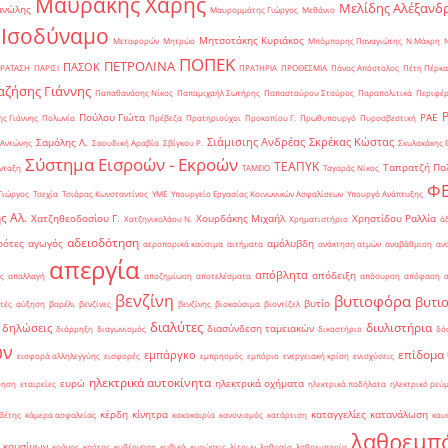
Μαυράκης Χάρης
Μελίδης Αλέξανδ
ανώλης
Μαυρομμάτης Γιώργος
Μεθάνιο
 Ισοδύναμο
Μητσοτάκης Κυριάκος
Μεταφορών
Μητρώο
Μπόμπορης Παναγιώτης
Ν.Μάκρη
ΠΟΠΕΚ
ΠΕΤΡΟΛΙΝΑ
ΠΑΣΟΚ
ΡΑΤΑΣΗ
ΠΑΡΙΣΙ
ΠΡΑΤΗΡΙΑ
ΠΡΟΘΕΣΜΙΑ
Πάνας Απόστολος
Πέτη Πέρκα
ζήσης Γιάννης
Παπαθανάσης Νίκος
Παπαμιχαήλ Σωτήρης
Παπασταύρου Σταύρος
Παραπολιτικά
Περιφέρ
Πούλου Γιώτα
ΡΑΕ
ς Γιάννης
Πολωνία
Πρέβεζα
Πρατηριούχοι
Προκοπίου Γ.
Πρωθυπουργό
Πυροσβεστική
Σιάμισιης Ανδρέας
Σκρέκας Κώστας
Σαμόλης Λ.
 Αντώνης
Σαουδική Αραβία
Σβίγκου Ρ.
Σκυλακάκης 
Σύστημα Εισροών - Εκροών
ΤΕΑΠΥΚ
Ταπρατζή Πο
νταξη
ΤΑΜΕΙΟ
Ταγαράς Νίκος
Φ
Γιώργος
Τσεχία
Τσιάρας Κωνσταντίνος
ΥΜΕ
Υπουργείο Εργασίας Κοινωνικών Ασφαλίσεων
Υπουργό Ανάπτυξης
ς Αλ.
Χατζηθεοδοσίου Γ.
Χουρδάκης Μιχαήλ
Χρηστίδου Ραλλία
Χατζηνικολάου Ν.
Χρηματιστήριο
ά
αδειοδότηση
ρότες
αγωγός
αμόλυβδη
αεροπορικά καύσιμα
αιτήματα
ανάκτηση ατμών
αναβάθμιση
αν
απεργία
απόβλητα
απόδειξη
ς
απαλλαγή
αποζημίωση
αποτελέσματα
απόσυρση
απόφαση
βενζίνη
βυτιοφόρα
βυτι
βυτίο
τές
αύξηση
βαρέλι
βενζίνες
βενζίνης
βιοκαύσιμα
βιοντίζελ
διαλύτες
διυλιστήρια
δηλώσεις
διασύνδεση ταμειακών
διάρρηξη
διαγωνισμός
δικαστήριο
δό
ών
επίδομα
εμπάργκο
εισφορά αλληλεγγύης
εισφορές
εμπρησμός
εμπόριο
ενεργειακή κρίση
ενισχύσεις
ηλεκτρικά αυτοκίνητα
ευρώ
ηλεκτρικά οχήματα
ρηση
εταιρείες
ηλεκτρικά ποδήλατα
ηλεκτρικό ρεύ
κέρδη
κίνητρα
καταγγελίες
κατανάλωση
θέτης
κάμερα ασφαλείας
κακοκαιρία
κανονισμός
κατάρτιση
καυ
λαθρεμπ
 καυσίμων
κράνος
κράτος
κυβέρνηση
κυβικά
κυρώσεις
λίτρων
λαθραία
λαθρεμπορία