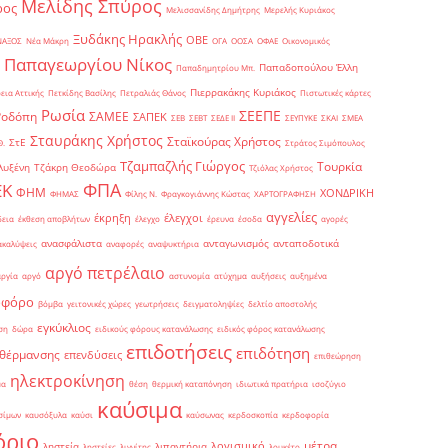
Μελίδης Σπύρος
ρος
Μελισσανίδης Δημήτρης
Μερελής Κυριάκος
Ξυδάκης Ηρακλής
ΟΒΕ
ΝΑΞΟΣ
Νέα Μάκρη
ΟΓΑ
ΟΟΣΑ
ΟΦΑΕ
Οικονομικός
Παπαγεωργίου Νίκος
Παπαδοπούλου Έλλη
Παπαδημητρίου Μπ.
Πιερρακάκης Κυριάκος
εια Αττικής
Πετκίδης Βασίλης
Πετραλιάς Θάνος
Πιστωτικές κάρτες
Ρωσία
ΣΕΕΠΕ
Ροδόπη
ΣΑΜΕΕ
ΣΑΠΕΚ
ΣΕΒ
ΣΕΒΤ
ΣΕΔΕ ΙΙ
ΣΕΥΠΥΚΕ
ΣΚΑΙ
ΣΜΕΑ
Σταυράκης Χρήστος
Σταϊκούρας Χρήστος
ΣτΕ
Θ.
Στράτος Σιμόπουλος
Τζαμπαζλής Γιώργος
Τουρκία
λυξένη
Τζάκρη Θεοδώρα
Τζιόλας Χρήστος
ΦΠΑ
ΕΚ
ΦΗΜ
ΧΟΝΔΡΙΚΗ
ΦΗΜΑΣ
Φίλης Ν.
Φραγκογιάννης Κώστας
ΧΑΡΤΟΓΡΑΦΗΣΗ
αγγελίες
έκρηξη
έλεγχοι
δεια
έκθεση αποβλήτων
έλεγχο
έρευνα
έσοδα
αγορές
ανασφάλιστα
ανταγωνισμός
ανταποδοτικά
ακαλύψεις
αναφορές
αναψυκτήρια
αργό πετρέλαιο
αργία
αργό
αστυνομία
ατύχημα
αυξήσεις
αυξημένα
οφόρο
βόμβα
γειτονικές χώρες
γεωτρήσεις
δειγματοληψίες
δελτίο αποστολής
εγκύκλιος
ση
δώρα
ειδικούς φόρους κατανάλωσης
ειδικός φόρος κατανάλωσης
επιδοτήσεις
επιδότηση
 θέρμανσης
επενδύσεις
επιθεώρηση
ηλεκτροκίνηση
μα
θέση
θερμική καταπόνηση
ιδιωτικά πρατήρια
ισοζύγιο
καύσιμα
σίμων
καυσόξυλα
καύσι
καύσωνας
κερδοσκοπία
κερδοφορία
όριο
μέτρα
λογισμικό
ληστεία
λιπαντήρια
ληστείες
λιγνίτης
λουκέτο