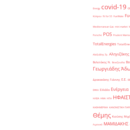
covid-19
c
Energy
Fu
Κύπρου
fit for 55
FuelMate
Mediterranean Gas
mini market
POS
Porsche
Prudent Warrio
TotalEnergies
TotalEne
Αληγιζάκης
Αλεξιάδης Τρ.
Βε
Βελετάκης Ν.
Βενεζουέλα
Γεωργιάδης Άδω
Ε.Ε.
Δρακακάκης Γιάννης
Ε
Ενέργεια
Ελλάδα
ΕΦΚΑ
ΗΦΑΙΣ
ΗΛΕΙΑ
ΗΜΑ
ΗΠΑ
ΚΑΘΗΜΕΡΙΝΗ
ΚΑΝΟΝΙΣΤΙΚΗ ΠΑ
Θέμης
Κιούσης Μιχ
ΜΑΜΙΔΑΚΗΣ
Λιμενικό