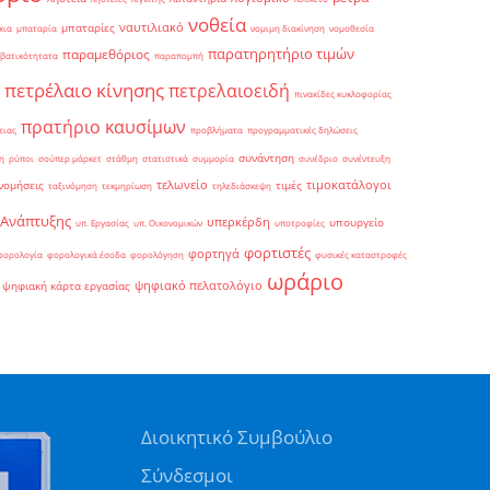
νοθεία
ναυτιλιακό
μπαταρίες
κια
μπαταρία
νομιμη διακίνηση
νομοθεσία
παρατηρητήριο τιμών
παραμεθόριος
βατικότητατα
παραπομπή
πετρέλαιο κίνησης
πετρελαιοειδή
πινακίδες κυκλοφορίας
πρατήριο καυσίμων
ειας
προβλήματα
προγραμματικές δηλώσεις
συνάντηση
η
ρύποι
σούπερ μάρκετ
στάθμη
στατιστικά
συμμορία
συνέδριο
συνέντευξη
τελωνείο
τιμοκατάλογοι
νομήσεις
τιμές
ταξινόμηση
τεκμηρίωση
τηλεδιάσκεψη
 Ανάπτυξης
υπερκέρδη
υπουργείο
υπ. Εργασίας
υπ. Οικονομικών
υποτροφίες
φορτιστές
φορτηγά
φορολογία
φορολογικά έσοδα
φορολόγηση
φυσικές καταστροφές
ωράριο
ψηφιακό πελατολόγιο
ψηφιακή κάρτα εργασίας
Διοικητικό Συμβούλιο
Σύνδεσμοι