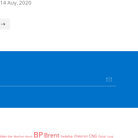
14 Αυγ. 2020
BP
Brent
CNG
Chevron
Biden Joe
Cedefop
Coral
BlueFuel
Bosch
Coral