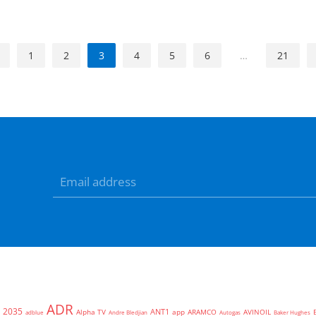
1
2
3
4
5
6
…
21
ADR
2035
ANT1
Alpha TV
app
ARAMCO
AVINOIL
adblue
Andre Bledjian
Autogas
Baker Hughes