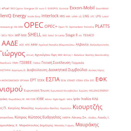
Exxon-Mobil
eFuel
t
EKO Cyprus
Energean Oil
euro 5
EUROPOL
Eurostat
ExxonMobil
lleniQ Energy
interlock
LNG
IRIS
LPG
Inside Story
kWh
LANA
LG
LPC
Lukoil
OPEC
PLATTS
OPEC+
newsauto.gr
OIL ONE
Open TV
Optima Bank
Petrolina
SHELL
Stage II
self-test
y
TEXACO
SECU-TECH
SKG
Sokol
Sri Lanka
sts
ΑΑΔΕ
Αλβανία
ΑΦΜ
1
ΑΟΖ
ΑΠΕ
Αγγελική Ναταλία Αδαμοπούλου
Αλεξανδρούπολη
Γιώργος
Αχτσιόγλου Έφη
Αττική
ΒΕΘ
Βέττας Ι.
Βαλκάνια
Βασίλης Βασιλειάδης
Γενική Συνέλευση
ΓΣΕΒΕΕ
Γερμανία
Μακεδονία
ΓΕΜΗ
Γαλλία
Διοικητικό Συμβούλιο
Διαβούλευση
ΥΛΙΣΤΗΡΙΑ
Δαγούμας Θ.
Δούκας Χάρης
ΕΦΚ
ΕΣΠΑ
ΕΡΤ
ΕΣΕΚ
Η ΑΝΤΑΓΩΝΙΣΜΟΥ
ΕΡΓΑΝΗ
ΕΣΥΔ
ΕΤΕΑΕΠ
ΕΤΕΚΑ
ΕΤΕπ
ΕΥΠ
νισμού
Ευρωπαϊκή Ένωση
Ευρωπαϊκό Κοινοβούλιο
Ευρώπη
ΗELLENiQ ENERGY
Ιταλία
ΙΟΒΕ
Ιράν
ΚΑΔ
Θράκη
Θωμαδάκης Μ.
ΙΝΕ-ΓΣΕΕ
Ικόνιο
Ιλχάν Αχμέτ
Ινδία
Κιουρτζής
ς Π.
Κατρίνης Μανώλης
Κεγκέρογλου Βασίλης
Κερατσίνι
Κώτσος Ευάγγελος
Κύπρος
σταντίνος
Λάτσης Σπ.
Λιανός Ι.
ΛΙΒΕΡΙΑ
Λέσβος
Μαυράκης
αμουλάκης Χ.
Μαρκόπουλος Δημήτρης
Μασαλής Γιώργος