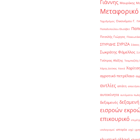
Γιάννης
Μαυράκης Μ
Μεταφορικό
Οικονόμου Γ.
Ταχυδρόμος
ΠΑ
Παπα
Παπαδοπούλου Ελισάβετ
Πιτσιλής Γιώργος
Πλακιωτάκη
ΣΥΡΙΖΑ
ΣΠΥΡΙΔΗΣ
Σάκκος
Σωκράτης Φάμελλος
Σύ
Τσίπρας Αλέξης
Τσαμπαζλής 
Χαρίτση
Χάρης Δούκας
Χανιά
αγροτικό πετρέλαιο
αγ
αντλίες
απάτη
απαιτήσει
αυτοκίνητα
αυτόματοι πωλη
δεξαμενή
δεξαμενές
εισροών εκρο
επικουρικό
επιμέτ
ιστορία
ισολογισμοί
ισχύ
ιχνη
κλιματική αλλαγή
κλοπή