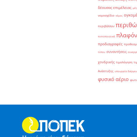
δέουσας επιμέλειας
μέτ
ογκομ
νομοσχέδιο
νόμος
περιθώ
περιβάλλον
πλαφό
πιστοποιητικά
προδιαγραφές
προθεσμ
συναντήσεις
τύπου
συνεργ
χονδρικής
τιμολόγηση
τι
Ανάπτυξης
υπουργείο Ενέργει
φυσικό αέριο
φωτ