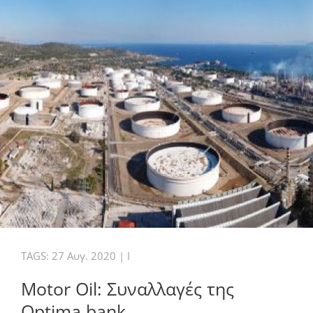
TAGS:
27 Αυγ. 2020
|
I
Motor Oil: Συναλλαγές της
Optima bank