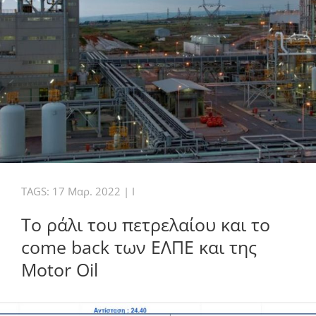
TAGS:
17 Μαρ. 2022
|
I
Το ράλι του πετρελαίου και το
come back των ΕΛΠΕ και της
Motor Oil