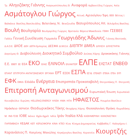
Αληγιζάκης Γιάννης
Αναφορά
Τρ.
Αναγνωστόπουλος Θ.
Αρβανιτίδης Γιώργος
Ασία
Ασμάτογλου Γιώργος
Αχτσιόγλου Έφη
Αττική
ΒΕΘ
Βέττας Ι.
Βεσυρόπουλος Απ.
Βελετάκης Ν.
Βαλκάνια
Βασίλης Βασιλειάδης
Βενεζουέλα
Βιλιάρδος Βασίλης
Βουλή
Βουλγαρία
ΓΣΕΒΕΕ
Βουλγαρίδης Γιώργος
Βρετανία
Βόρεια Μακεδονία
ΓΕΜΗ
Γεωργιάδης Άδωνις
Γενική Συνέλευση
Γερμανία
Γαλλία
Γιάννης Θεοτοκάς
ΔΙΕΠΠΥ
ΔΙΜΕΑ
ΔΑΟΕ
ΔΕΣΦΑ
Δ.Α.Ο.Ε.
ΔΕΗ
ΔΕΠΑ Εμπορίας
ΔΙ.Μ.Ε.Α.
ΔΙΥΛΙΣΗ
ΔΙΥΛΙΣΤΗΡΙΑ
Διοικητικό Συμβούλιο
Διαβούλευση
Δρακακάκης Γιάννης
Δαγούμας Θ.
Δούκας Χάρης
ΕΛΠΕ
ΕΚΟ
ΕΝΒΕΘ
ΕΛΙΝΟΙΛ
ΕΛΣΤΑΤ
Ε.Ε.
ΕΕΑ
ΕΒΕΠ
ΕΕ
ΕΛΑΣ
ΕΛΛΑΚΤΩΡ
ΕΣΠΑ
ΕΡΤ
ΕΣΕΚ
ΕΠΑΝΤ
ΕΠΙΤΡΟΠΗ ΑΝΤΑΓΩΝΙΣΜΟΥ
ΕΡΓΑΝΗ
ΕΣΥΔ
ΕΤΕΑΕΠ
ΕΤΕΚΑ
ΕΤΕπ
ΕΥΠ
ΕΦΚ
Ενέργεια
Επιστρεπτέα Προκαταβολή
Ελλάδα
ΕΦΚΑ
Επιτροπάκης Π.
Επιτροπή
Επιτροπή Ανταγωνισμού
Ευρωπαϊκή Ένωση
Ευρωπαϊκό
ΗΦΑΙΣΤΟΣ
Κοινοβούλιο
Ευρώπη
ΗELLENiQ ENERGY
ΗΛΕΙΑ
ΗΜΑ
ΗΠΑ
Ηνωμένο Βασίλειο
Θεοδωρικάκος Τάκης
Ηράκλειο
Θεσσαλονίκη
Θράκη
ΘΕΡΜΟΙΛ
Θεοχάρης Χάρης
Θωμαδάκης
Ιταλία
ΙΟΒΕ
Ιράν
ΚΑΔ
Μ.
ΙΝΕ-ΓΣΕΕ
Ικόνιο
Ιλχάν Αχμέτ
Ινδία
ΚΑΘΗΜΕΡΙΝΗ
ΚΑΝΟΝΙΣΤΙΚΗ
ΚΕΔΑΚ
ΠΑΡΕΜΒΑΣΗ
ΚΕΠ
ΚΕΡΔΟΦΟΡΙΑ
ΚΙΝΑ
ΚΤΕΟ
Κίνα
Κίνημα Δημοκρατίας
Καββαθάς Γ.
Καλογήρου Ι.
Κιουρτζής
Καρανάσιος Π.
Κατρίνης Μανώλης
Κεγκέρογλου Βασίλης
Κερατσίνι