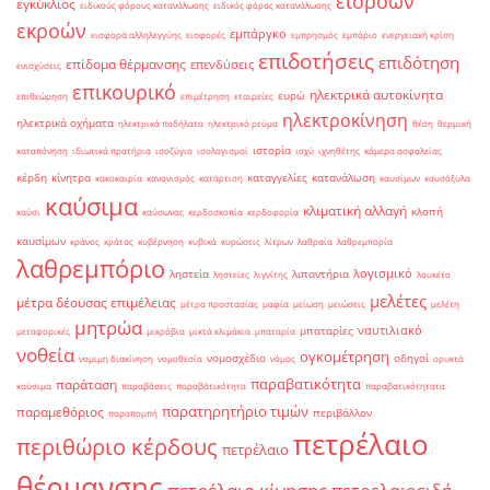
εισροών
εγκύκλιος
ειδικούς φόρους κατανάλωσης
ειδικός φόρος κατανάλωσης
εκροών
εμπάργκο
εισφορά αλληλεγγύης
εισφορές
εμπρησμός
εμπόριο
ενεργειακή κρίση
επιδοτήσεις
επιδότηση
επίδομα θέρμανσης
επενδύσεις
ενισχύσεις
επικουρικό
ηλεκτρικά αυτοκίνητα
ευρώ
επιθεώρηση
επιμέτρηση
εταιρείες
ηλεκτροκίνηση
ηλεκτρικά οχήματα
ηλεκτρικά ποδήλατα
ηλεκτρικό ρεύμα
θέση
θερμική
ιστορία
καταπόνηση
ιδιωτικά πρατήρια
ισοζύγιο
ισολογισμοί
ισχύ
ιχνηθέτης
κάμερα ασφαλείας
κέρδη
κίνητρα
καταγγελίες
κατανάλωση
κακοκαιρία
κανονισμός
κατάρτιση
καυσίμων
καυσόξυλα
καύσιμα
κλιματική αλλαγή
κλοπή
καύσι
καύσωνας
κερδοσκοπία
κερδοφορία
καυσίμων
κράνος
κράτος
κυβέρνηση
κυβικά
κυρώσεις
λίτρων
λαθραία
λαθρεμπορία
λαθρεμπόριο
λογισμικό
ληστεία
λιπαντήρια
ληστείες
λιγνίτης
λουκέτο
μελέτες
μέτρα δέουσας επιμέλειας
μέτρα προστασίας
μαφία
μείωση
μειώσεις
μελέτη
μητρώα
ναυτιλιακό
μπαταρίες
μεταφορικές
μικρόβια
μικτά κλιμάκια
μπαταρία
νοθεία
ογκομέτρηση
νομοσχέδιο
οδηγοί
νομιμη διακίνηση
νομοθεσία
νόμος
ορυκτά
παραβατικότητα
παράταση
καύσιμα
παραβάσεις
παραβάτικότητα
παραβατικότητατα
παρατηρητήριο τιμών
παραμεθόριος
περιβάλλον
παραπομπή
πετρέλαιο
περιθώριο κέρδους
πετρέλαιο
θέρμανσης