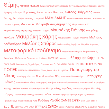
Θέμης
Κιούσης Μιχάλης
Κλίμα
Κολοκυθάς Αναστάσιος
Κονταξής Δημήτρης
Κορκίδης Βασίλης
Κώτσος Ευάγγελος
Κύπρος
Κρήτη
Κυρανάκης Κωνσταντίνος
Κρίντας Θ.
ΛΙΒΕΡΙΑ
ΜΑΜΙΔΑΚΗΣ
Λάτσης Σπ.
Λιανός Ι.
Λέσβος
Λιμενικό
ΜΕΛΚΟ
ΜΕΡΙΣΜΑ
ΜΗΤΡΩΟ ΑΠΟΒΛΗΤΩΝ
Μακρυβέλιος Δημήτρης
Μάρδας Δ.
Μαμουλάκης Χ.
Μάλαμα Κυριακή
Μαυράκης Γιάννης
Μαρκόπουλος Δημήτρης
Μαυράκης
Μασαλής Γιώργος
Μαυράκης Χάρης
Μελίδης
Μανώλης
Μαυρομμάτης Γιώργος
Μεθάνιο
Μελίδης Σπύρος
Αλέξανδρος
Μελισσανίδης Δημήτρης
Μερελής Κυριάκος
Μεταφορικό Ισοδύναμο
Μητσοτάκης
Μεταφορών
Μητρώο
Ξυδάκης Ηρακλής
ΟΒΕ
Κυριάκος
Μπόμπορης Παναγιώτης
Ν.Μάκρη
ΝΑΞΟΣ
Νέα Μάκρη
ΟΓΑ
ΠΕΤΡΟΛΙΝΑ
ΠΑΣΟΚ
Οικονόμου Γ.
ΟΟΣΑ
ΟΦΑΕ
Οικονομικός Ταχυδρόμος
ΠΑΡΑΤΑΣΗ
ΠΑΡΙΣΙ
ΠΟΠΕΚ
Παπαγεωργίου
ΠΡΑΤΗΡΙΑ
ΠΡΟΘΕΣΜΙΑ
Πάνας Απόστολος
Πέτη Πέρκα
Νίκος
Παπαζήσης
Παπαδοπούλου Έλλη
Παπαδημητρίου Μπ.
Παπαδοπούλου Ελισάβετ
Γιάννης
Παπαθανάσης Νίκος
Παπαμιχαήλ Σωτήρης
Παπασταύρου Σταύρος
Παραπολιτικά
Περιφέρεια
Πιερρακάκης Κυριάκος
Πιτσιλής
Αττικής
Πετκίδης Βασίλης
Πετραλιάς Θάνος
Πιστωτικές κάρτες
Γιώργος
Πούλου Γιώτα
Πλακιωτάκης Γιάννης
Πολωνία
Πρέβεζα
Πρατηριούχοι
Προκοπίου Γ.
Ρωσία
Ροδόπη
ΣΑΜΕΕ
ΣΑΠΕΚ
ΡΑΕ
Πρωθυπουργό
Πυροσβεστική
ΣΕΒ
ΣΕΒΤ
ΣΕΔΕ ΙΙ
ΣΕΕΠΕ
ΣΥΡΙΖΑ
ΣΠΥΡΙΔΗΣ
Σαμόλης Λ.
ΣΕΥΠΥΚΕ
ΣΚΑΙ
ΣΜΕΑ
Σάκκος Αντώνης
Σαουδική Αραβία