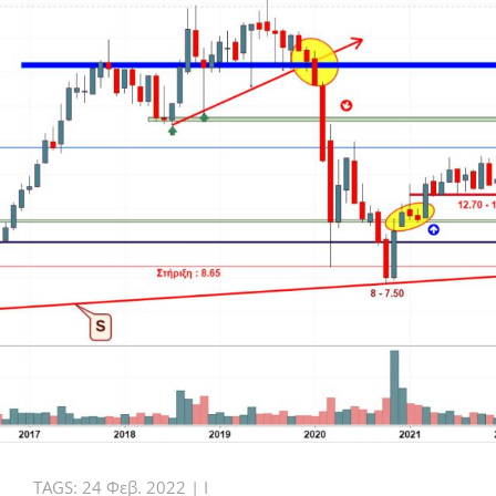
TAGS:
24 Φεβ. 2022
|
I