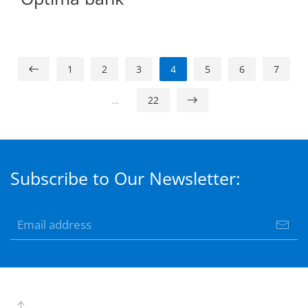
1
2
3
4
5
6
7
…
22
Subscribe to Our Newsletter: