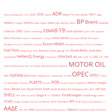
ADR
2035
ANT1
2030
Alpha TV
app
'άδεια κυκλοφορίας
1202
adblue
Andre Bledjian
BP
Brent
ARAMCO
AVINOIL
Biden Joe
Cedefop
Autogas
Baker Hughes
BlueFuel
Bosch
covid-19
CNG
Chevron
crack spread
Coral
Coral Energy
Cyclon
DAF
Dailymail
Delta Poseidon
e-ΕΦΚΑ
EBITDA
eFuel
diesel
e-katanalotis
e-shop
Economist
EKO Cyprus
Exxon-Mobil
Energean Oil
euro 5
EUROPOL
Eurostat
ExxonMobil Κύπρου
fit for 55
FuelMate
Fuel Pass
Greek Mafia
Guardian
Goldman Sachs
gov.gr
fuelprices.gr
fund
GPS
HelleniQ Energy
interlock
LNG
IRIS
LPG
Handelsblatt
Inside Story
kWh
LANA
LG
LPC
MOTOR OIL
Lukoil
Mediterranean Gas
mini market
Mohammad Sanusi Barkindo
OPEC
myData
OPEC+
Mytilineos
MWh
myΘέρμανση
newsauto.gr
OIL ONE
Open
POS
PLATTS
refinery margin
TV
Optima Bank
Petrolina
Porsche
Prudent Warrior
RealNews
Revoil
Royal Dutch Shell
self-test
Saudi Arabian Oil Company
REPSOL
RMM
SECU-TECH
SHELL
TotalEnergies
Stage II
TEXACO
TotalEnergy
SKG
Sokol
Sri Lanka
sts
twitter
Urals
WTI
Yiufi
vintage
Viohalco
voucher
windfall tax
WOOD
World Bank
«Άγιος Χριστόφορος»
΄1
ΑΑΔΕ
Αλβανία
ΑΦΜ
ΑΟΖ
ΑΠΕ
Αγγελική Ναταλία Αδαμοπούλου
Αλεξανδρούπολη
Αλεξιάδης