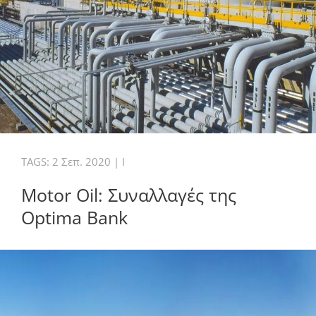
TAGS:
2 Σεπ. 2020
|
I
Motor Oil: Συναλλαγές της
Οptima Βank