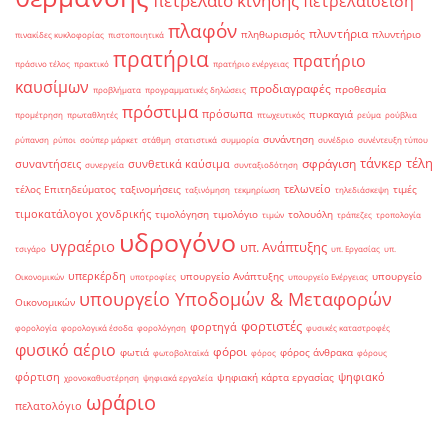
πετρέλαιο κίνησης
πετρελαιοειδή
πλαφόν
πλυντήρια
πληθωρισμός
πλυντήριο
πινακίδες κυκλοφορίας
πιστοποιητικά
πρατήρια
πρατήριο
πράσινο τέλος
πρακτικό
πρατήριο ενέργειας
καυσίμων
προδιαγραφές
προθεσμία
προβλήματα
προγραμματικές δηλώσεις
πρόστιμα
πρόσωπα
πυρκαγιά
προμέτρηση
πρωταθλητές
πτωχευτικός
ρεύμα
ρούβλια
συνάντηση
ρύπανση
ρύποι
σούπερ μάρκετ
στάθμη
στατιστικά
συμμορία
συνέδριο
συνέντευξη τύπου
τάνκερ
τέλη
σφράγιση
συναντήσεις
συνθετικά καύσιμα
συνεργεία
συνταξιοδότηση
τελωνείο
τέλος Επιτηδεύματος
ταξινομήσεις
τιμές
ταξινόμηση
τεκμηρίωση
τηλεδιάσκεψη
τιμοκατάλογοι χονδρικής
τιμολόγηση
τιμολόγιο
τολουόλη
τιμών
τράπεζες
τροπολογία
υδρογόνο
υγραέριο
υπ. Ανάπτυξης
τσιγάρο
υπ. Εργασίας
υπ.
υπερκέρδη
υπουργείο Ανάπτυξης
υπουργείο
Οικονομικών
υποτροφίες
υπουργείο Ενέργειας
υπουργείο Υποδομών & Μεταφορών
Οικονομικών
φορτιστές
φορτηγά
φορολογία
φορολογικά έσοδα
φορολόγηση
φυσικές καταστροφές
φυσικό αέριο
φόροι
φωτιά
φόρος άνθρακα
φωτοβολταϊκά
φόρος
φόρους
φόρτιση
ψηφιακό
ψηφιακή κάρτα εργασίας
χρονοκαθυστέρηση
ψηφιακά εργαλεία
ωράριο
πελατολόγιο