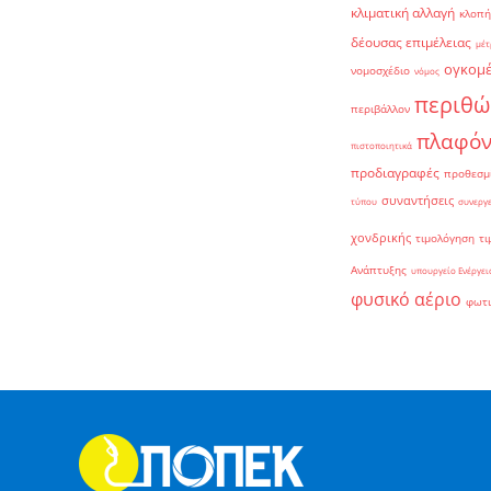
κλιματική αλλαγή
κλοπή
δέουσας επιμέλειας
μέτ
ογκομ
νομοσχέδιο
νόμος
περιθώ
περιβάλλον
πλαφό
πιστοποιητικά
προδιαγραφές
προθεσμ
συναντήσεις
τύπου
συνεργ
χονδρικής
τιμολόγηση
τι
Ανάπτυξης
υπουργείο Ενέργει
φυσικό αέριο
φωτ