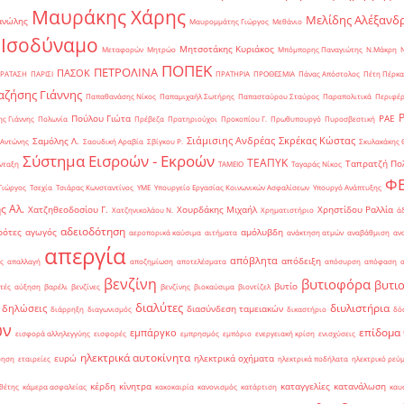
Μαυράκης Χάρης
Μελίδης Αλέξανδ
ανώλης
Μαυρομμάτης Γιώργος
Μεθάνιο
 Ισοδύναμο
Μητσοτάκης Κυριάκος
Μεταφορών
Μητρώο
Μπόμπορης Παναγιώτης
Ν.Μάκρη
ΠΟΠΕΚ
ΠΕΤΡΟΛΙΝΑ
ΠΑΣΟΚ
ΡΑΤΑΣΗ
ΠΑΡΙΣΙ
ΠΡΑΤΗΡΙΑ
ΠΡΟΘΕΣΜΙΑ
Πάνας Απόστολος
Πέτη Πέρκα
ζήσης Γιάννης
Παπαθανάσης Νίκος
Παπαμιχαήλ Σωτήρης
Παπασταύρου Σταύρος
Παραπολιτικά
Περιφέρ
Πούλου Γιώτα
ΡΑΕ
ς Γιάννης
Πολωνία
Πρέβεζα
Πρατηριούχοι
Προκοπίου Γ.
Πρωθυπουργό
Πυροσβεστική
Σιάμισιης Ανδρέας
Σκρέκας Κώστας
Σαμόλης Λ.
 Αντώνης
Σαουδική Αραβία
Σβίγκου Ρ.
Σκυλακάκης 
Σύστημα Εισροών - Εκροών
ΤΕΑΠΥΚ
Ταπρατζή Πο
νταξη
ΤΑΜΕΙΟ
Ταγαράς Νίκος
Φ
Γιώργος
Τσεχία
Τσιάρας Κωνσταντίνος
ΥΜΕ
Υπουργείο Εργασίας Κοινωνικών Ασφαλίσεων
Υπουργό Ανάπτυξης
ς Αλ.
Χατζηθεοδοσίου Γ.
Χουρδάκης Μιχαήλ
Χρηστίδου Ραλλία
Χατζηνικολάου Ν.
Χρηματιστήριο
ά
αδειοδότηση
ρότες
αγωγός
αμόλυβδη
αεροπορικά καύσιμα
αιτήματα
ανάκτηση ατμών
αναβάθμιση
αν
απεργία
απόβλητα
απόδειξη
ς
απαλλαγή
αποζημίωση
αποτελέσματα
απόσυρση
απόφαση
βενζίνη
βυτιοφόρα
βυτι
βυτίο
τές
αύξηση
βαρέλι
βενζίνες
βενζίνης
βιοκαύσιμα
βιοντίζελ
διαλύτες
διυλιστήρια
δηλώσεις
διασύνδεση ταμειακών
διάρρηξη
διαγωνισμός
δικαστήριο
δό
ών
επίδομα
εμπάργκο
εισφορά αλληλεγγύης
εισφορές
εμπρησμός
εμπόριο
ενεργειακή κρίση
ενισχύσεις
ηλεκτρικά αυτοκίνητα
ευρώ
ηλεκτρικά οχήματα
ρηση
εταιρείες
ηλεκτρικά ποδήλατα
ηλεκτρικό ρεύ
κέρδη
κίνητρα
καταγγελίες
κατανάλωση
θέτης
κάμερα ασφαλείας
κακοκαιρία
κανονισμός
κατάρτιση
καυ