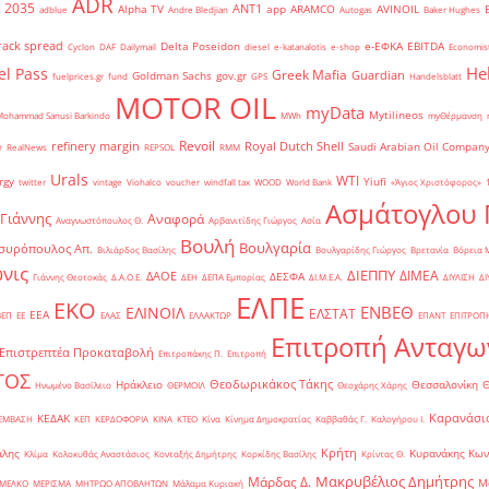
ADR
2035
ANT1
Alpha TV
app
ARAMCO
AVINOIL
adblue
Andre Bledjian
Autogas
Baker Hughes
rack spread
Delta Poseidon
e-ΕΦΚΑ
EBITDA
Cyclon
DAF
Dailymail
diesel
e-katanalotis
e-shop
Economis
He
el Pass
Greek Mafia
Guardian
Goldman Sachs
gov.gr
fuelprices.gr
fund
GPS
Handelsblatt
MOTOR OIL
myData
Mytilineos
Mohammad Sanusi Barkindo
MWh
myΘέρμανση
Revoil
refinery margin
Royal Dutch Shell
Saudi Arabian Oil Compan
r
RealNews
REPSOL
RMM
Urals
WTI
rgy
Yiufi
twitter
vintage
Viohalco
voucher
windfall tax
WOOD
World Bank
«Άγιος Χριστόφορος»
΄
Ασμάτογλου 
 Γιάννης
Αναφορά
Αναγνωστόπουλος Θ.
Αρβανιτίδης Γιώργος
Ασία
Βουλή
Βουλγαρία
συρόπουλος Απ.
Βιλιάρδος Βασίλης
Βουλγαρίδης Γιώργος
Βρετανία
Βόρεια 
νις
ΔΙΕΠΠΥ
ΔΙΜΕΑ
ΔΑΟΕ
ΔΕΣΦΑ
Γιάννης Θεοτοκάς
Δ.Α.Ο.Ε.
ΔΕΗ
ΔΕΠΑ Εμπορίας
ΔΙ.Μ.Ε.Α.
ΔΙΥΛΙΣΗ
ΔΙ
ΕΛΠΕ
ΕΚΟ
ΕΝΒΕΘ
ΕΛΙΝΟΙΛ
ΕΛΣΤΑΤ
ΕΕΑ
ΒΕΠ
ΕΕ
ΕΛΑΣ
ΕΛΛΑΚΤΩΡ
ΕΠΑΝΤ
ΕΠΙΤΡΟΠ
Επιτροπή Ανταγω
Επιστρεπτέα Προκαταβολή
Επιτροπάκης Π.
Επιτροπή
ΤΟΣ
Θεοδωρικάκος Τάκης
Ηράκλειο
Θεσσαλονίκη
Ηνωμένο Βασίλειο
ΘΕΡΜΟΙΛ
Θεοχάρης Χάρης
Καρανάσιο
ΚΕΔΑΚ
ΡΕΜΒΑΣΗ
ΚΕΠ
ΚΕΡΔΟΦΟΡΙΑ
ΚΙΝΑ
ΚΤΕΟ
Κίνα
Κίνημα Δημοκρατίας
Καββαθάς Γ.
Καλογήρου Ι.
Κρήτη
άλης
Κυρανάκης Κων
Κλίμα
Κολοκυθάς Αναστάσιος
Κονταξής Δημήτρης
Κορκίδης Βασίλης
Κρίντας Θ.
Μακρυβέλιος Δημήτρης
Μάρδας Δ.
Μ
ΜΕΛΚΟ
ΜΕΡΙΣΜΑ
ΜΗΤΡΩΟ ΑΠΟΒΛΗΤΩΝ
Μάλαμα Κυριακή