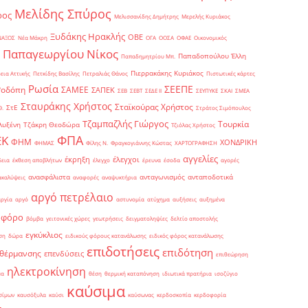
Μελίδης Σπύρος
ρος
Μελισσανίδης Δημήτρης
Μερελής Κυριάκος
Ξυδάκης Ηρακλής
ΟΒΕ
ΝΑΞΟΣ
Νέα Μάκρη
ΟΓΑ
ΟΟΣΑ
ΟΦΑΕ
Οικονομικός
Παπαγεωργίου Νίκος
Παπαδοπούλου Έλλη
Παπαδημητρίου Μπ.
Πιερρακάκης Κυριάκος
εια Αττικής
Πετκίδης Βασίλης
Πετραλιάς Θάνος
Πιστωτικές κάρτες
Ρωσία
ΣΕΕΠΕ
Ροδόπη
ΣΑΜΕΕ
ΣΑΠΕΚ
ΣΕΒ
ΣΕΒΤ
ΣΕΔΕ ΙΙ
ΣΕΥΠΥΚΕ
ΣΚΑΙ
ΣΜΕΑ
Σταυράκης Χρήστος
Σταϊκούρας Χρήστος
ΣτΕ
Θ.
Στράτος Σιμόπουλος
Τζαμπαζλής Γιώργος
Τουρκία
λυξένη
Τζάκρη Θεοδώρα
Τζιόλας Χρήστος
ΦΠΑ
ΕΚ
ΦΗΜ
ΧΟΝΔΡΙΚΗ
ΦΗΜΑΣ
Φίλης Ν.
Φραγκογιάννης Κώστας
ΧΑΡΤΟΓΡΑΦΗΣΗ
αγγελίες
έκρηξη
έλεγχοι
δεια
έκθεση αποβλήτων
έλεγχο
έρευνα
έσοδα
αγορές
ανασφάλιστα
ανταγωνισμός
ανταποδοτικά
ακαλύψεις
αναφορές
αναψυκτήρια
αργό πετρέλαιο
αργία
αργό
αστυνομία
ατύχημα
αυξήσεις
αυξημένα
οφόρο
βόμβα
γειτονικές χώρες
γεωτρήσεις
δειγματοληψίες
δελτίο αποστολής
εγκύκλιος
ση
δώρα
ειδικούς φόρους κατανάλωσης
ειδικός φόρος κατανάλωσης
επιδοτήσεις
επιδότηση
 θέρμανσης
επενδύσεις
επιθεώρηση
ηλεκτροκίνηση
μα
θέση
θερμική καταπόνηση
ιδιωτικά πρατήρια
ισοζύγιο
καύσιμα
σίμων
καυσόξυλα
καύσι
καύσωνας
κερδοσκοπία
κερδοφορία