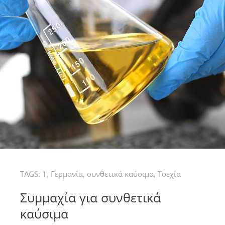
TAGS:
1
,
Γερμανία
,
συνθετικά καύσιμα
,
Τσεχία
Συμμαχία για συνθετικά
καύσιμα