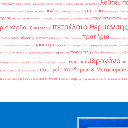
λαθρεμπ
 καυσίμων
κράνος
κράτος
κυβέρνηση
κυβικά
κυρώσεις
λίτρων
λαθραία
λαθρεμπορία
μητρώα
μελέτες
ρα προστασίας
μαφία
μείωση
μειώσεις
μελέτη
μεταφορικές
μικρόβια
μικτά κλιμά
έτρηση
παραβατικότητα
παράταση
οδηγοί
ορυκτά καύσιμα
παραβάσεις
παραβάτικότητα
παρα
πετρέλαιο θέρμανσης
ριο κέρδους
πετρέλαιο
πρατήρια
ν
πλυντήρια
πληθωρισμός
πλυντήριο
πράσινο τέλος
πρακτικό
πρατήριο ενέργ
πρόστιμα
πρόσωπα
ία
πυρκαγιά
προμέτρηση
πρωταθλητές
πτωχευτικός
ρεύμα
ρούβλια
ρύπανσ
τάνκερ
τέλη
σφράγιση
συνθετικά καύσιμα
τέλος Επιτηδεύματος
ταξι
εία
συνταξιοδότηση
υδρογόνο
υγραέριο
υπ.
μολόγιο
τολουόλη
τιμών
τράπεζες
τροπολογία
τσιγάρο
υπουργείο Υποδομών & Μεταφορών
υπουργείο Οικονομικών
ας
φόροι
φόρτιση
ιά
φόρος άνθρακα
φωτοβολταϊκά
φόρος
φόρους
χρονοκαθυστέρηση
ψηφιακά εργαλεία