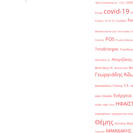
2030
'άδεια κυκλοφορίας
1202
covid-19
c
Energy
Fu
Κύπρου
fit for 55
FuelMate
Mediterranean Gas
mini market
POS
Porsche
Prudent Warrio
TotalEnergies
TotalEne
Αληγιζάκης
Αλεξιάδης Τρ.
Βε
Βελετάκης Ν.
Βενεζουέλα
Γεωργιάδης Άδω
Ε.Ε.
Δρακακάκης Γιάννης
Ε
Ενέργεια
Ελλάδα
ΕΦΚΑ
ΗΦΑΙΣ
ΗΛΕΙΑ
ΗΜΑ
ΗΠΑ
ΚΑΘΗΜΕΡΙΝΗ
ΚΑΝΟΝΙΣΤΙΚΗ ΠΑ
Θέμης
Κιούσης Μιχ
ΜΑΜΙΔΑΚΗΣ
Λιμενικό