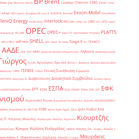
BP
Brent
CNG
Chevron
Biden Joe
Cedefop
Coral
BlueFuel
Bosch
Coral
Exxon-Mobil
eFuel
t
EKO Cyprus
Energean Oil
euro 5
EUROPOL
Eurostat
ExxonMobil
lleniQ Energy
interlock
LNG
IRIS
LPG
Inside Story
kWh
LANA
LG
LPC
Lukoil
OPEC
PLATTS
OPEC+
newsauto.gr
OIL ONE
Open TV
Optima Bank
Petrolina
SHELL
Stage II
self-test
y
TEXACO
SECU-TECH
SKG
Sokol
Sri Lanka
sts
ΑΑΔΕ
Αλβανία
ΑΦΜ
1
ΑΟΖ
ΑΠΕ
Αγγελική Ναταλία Αδαμοπούλου
Αλεξανδρούπολη
Γιώργος
Αχτσιόγλου Έφη
Αττική
ΒΕΘ
Βέττας Ι.
Βαλκάνια
Βασίλης Βασιλειάδης
Γενική Συνέλευση
ΓΣΕΒΕΕ
Γερμανία
Μακεδονία
ΓΕΜΗ
Γαλλία
Διοικητικό Συμβούλιο
Διαβούλευση
ΥΛΙΣΤΗΡΙΑ
Δαγούμας Θ.
Δούκας Χάρης
ΕΦΚ
ΕΣΠΑ
ΕΡΤ
ΕΣΕΚ
Η ΑΝΤΑΓΩΝΙΣΜΟΥ
ΕΡΓΑΝΗ
ΕΣΥΔ
ΕΤΕΑΕΠ
ΕΤΕΚΑ
ΕΤΕπ
ΕΥΠ
νισμού
Ευρωπαϊκή Ένωση
Ευρωπαϊκό Κοινοβούλιο
Ευρώπη
ΗELLENiQ ENERGY
Ιταλία
ΙΟΒΕ
Ιράν
ΚΑΔ
Θράκη
Θωμαδάκης Μ.
ΙΝΕ-ΓΣΕΕ
Ικόνιο
Ιλχάν Αχμέτ
Ινδία
Κιουρτζής
ς Π.
Κατρίνης Μανώλης
Κεγκέρογλου Βασίλης
Κερατσίνι
Κώτσος Ευάγγελος
Κύπρος
σταντίνος
Λάτσης Σπ.
Λιανός Ι.
ΛΙΒΕΡΙΑ
Λέσβος
Μαυράκης
αμουλάκης Χ.
Μαρκόπουλος Δημήτρης
Μασαλής Γιώργος