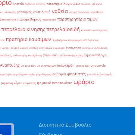
όριο
μέτρα
λογισμικό
ληστεία
λιπαντήρια
ληστείες
λιγνίτης
λουκέτο
νοθεία
ναυτιλιακό
μπαταρίες
κια
μπαταρία
νομιμη διακίνηση
νομοθεσία
παρατηρητήριο τιμών
παραμεθόριος
βατικότητατα
παραπομπή
πετρέλαιο κίνησης
πετρελαιοειδή
πινακίδες κυκλοφορίας
πρατήριο καυσίμων
ειας
προβλήματα
προγραμματικές δηλώσεις
συνάντηση
η
ρύποι
σούπερ μάρκετ
στάθμη
στατιστικά
συμμορία
συνέδριο
συνέντευξη
τελωνείο
τιμοκατάλογοι
νομήσεις
τιμές
ταξινόμηση
τεκμηρίωση
τηλεδιάσκεψη
 Ανάπτυξης
υπερκέρδη
υπουργείο
υπ. Εργασίας
υπ. Οικονομικών
υποτροφίες
φορτιστές
φορτηγά
φορολογία
φορολογικά έσοδα
φορολόγηση
φυσικές καταστροφές
ωράριο
ψηφιακό πελατολόγιο
ψηφιακή κάρτα εργασίας
Διοικητικό Συμβούλιο