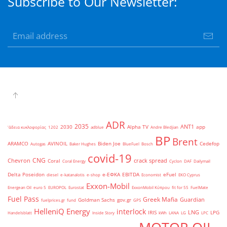
Subscribe to Our Newsletter:
ADR
2035
ANT1
2030
Alpha TV
app
'άδεια κυκλοφορίας
1202
adblue
Andre Bledjian
BP
Brent
ARAMCO
AVINOIL
Biden Joe
Cedefop
Autogas
Baker Hughes
BlueFuel
Bosch
covid-19
CNG
Chevron
crack spread
Coral
Coral Energy
Cyclon
DAF
Dailymail
Delta Poseidon
e-ΕΦΚΑ
EBITDA
eFuel
diesel
e-katanalotis
e-shop
Economist
EKO Cyprus
Exxon-Mobil
Energean Oil
euro 5
EUROPOL
Eurostat
ExxonMobil Κύπρου
fit for 55
FuelMate
Fuel Pass
Greek Mafia
Guardian
Goldman Sachs
gov.gr
fuelprices.gr
fund
GPS
HelleniQ Energy
interlock
LNG
IRIS
LPG
Handelsblatt
Inside Story
kWh
LANA
LG
LPC