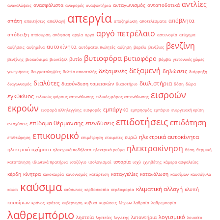
αντλίες
ανασφάλιστα
ανταγωνισμός
ανταποδοτικά
ανακαλύψεις
αναφορές
αναψυκτήρια
απεργία
απόβλητα
απάτη
απαιτήσεις
απαλλαγή
αποζημίωση
αποτελέσματα
αργό πετρέλαιο
απόδειξη
απόσυρση
απόφαση
αργία
αργό
αστυνομία
ατύχημα
βενζίνη
αυτοκίνητα
αυξήσεις
αυξημένα
αυτόματοι πωλητές
αύξηση
βαρέλι
βενζίνες
βυτιοφόρα
βυτιοφόρο
βυτίο
βενζίνης
βιοκαύσιμα
βιοντίζελ
βόμβα
γειτονικές χώρες
δεξαμενή
δεξαμενές
δηλώσεις
γεωτρήσεις
δειγματοληψίες
δελτίο αποστολής
διάρρηξη
διαλύτες
διυλιστήρια
διασύνδεση ταμειακών
διαγωνισμός
δικαστήριο
δόση
δώρα
εισροών
εγκύκλιος
ειδικούς φόρους κατανάλωσης
ειδικός φόρος κατανάλωσης
εκροών
εμπάργκο
εισφορά αλληλεγγύης
εισφορές
εμπρησμός
εμπόριο
ενεργειακή κρίση
επιδοτήσεις
επιδότηση
επίδομα θέρμανσης
επενδύσεις
ενισχύσεις
επικουρικό
ηλεκτρικά αυτοκίνητα
ευρώ
επιθεώρηση
επιμέτρηση
εταιρείες
ηλεκτροκίνηση
ηλεκτρικά οχήματα
ηλεκτρικά ποδήλατα
ηλεκτρικό ρεύμα
θέση
θερμική
ιστορία
καταπόνηση
ιδιωτικά πρατήρια
ισοζύγιο
ισολογισμοί
ισχύ
ιχνηθέτης
κάμερα ασφαλείας
κέρδη
κίνητρα
καταγγελίες
κατανάλωση
κακοκαιρία
κανονισμός
κατάρτιση
καυσίμων
καυσόξυλα
καύσιμα
κλιματική αλλαγή
κλοπή
καύσι
καύσωνας
κερδοσκοπία
κερδοφορία
καυσίμων
κράνος
κράτος
κυβέρνηση
κυβικά
κυρώσεις
λίτρων
λαθραία
λαθρεμπορία
λαθρεμπόριο
λογισμικό
ληστεία
λιπαντήρια
ληστείες
λιγνίτης
λουκέτο