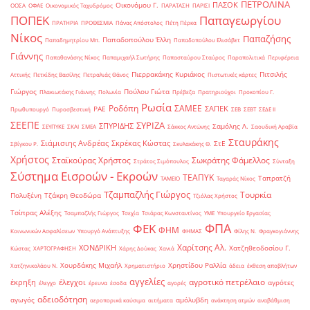
ΠΕΤΡΟΛΙΝΑ
ΠΑΣΟΚ
Οικονόμου Γ.
ΟΟΣΑ
ΟΦΑΕ
Οικονομικός Ταχυδρόμος
ΠΑΡΑΤΑΣΗ
ΠΑΡΙΣΙ
ΠΟΠΕΚ
Παπαγεωργίου
ΠΡΑΤΗΡΙΑ
ΠΡΟΘΕΣΜΙΑ
Πάνας Απόστολος
Πέτη Πέρκα
Νίκος
Παπαζήσης
Παπαδοπούλου Έλλη
Παπαδημητρίου Μπ.
Παπαδοπούλου Ελισάβετ
Γιάννης
Παπαθανάσης Νίκος
Παπαμιχαήλ Σωτήρης
Παπασταύρου Σταύρος
Παραπολιτικά
Περιφέρεια
Πιερρακάκης Κυριάκος
Πιτσιλής
Αττικής
Πετκίδης Βασίλης
Πετραλιάς Θάνος
Πιστωτικές κάρτες
Γιώργος
Πούλου Γιώτα
Πλακιωτάκης Γιάννης
Πολωνία
Πρέβεζα
Πρατηριούχοι
Προκοπίου Γ.
Ρωσία
Ροδόπη
ΣΑΜΕΕ
ΣΑΠΕΚ
ΡΑΕ
Πρωθυπουργό
Πυροσβεστική
ΣΕΒ
ΣΕΒΤ
ΣΕΔΕ ΙΙ
ΣΕΕΠΕ
ΣΥΡΙΖΑ
ΣΠΥΡΙΔΗΣ
Σαμόλης Λ.
ΣΕΥΠΥΚΕ
ΣΚΑΙ
ΣΜΕΑ
Σάκκος Αντώνης
Σαουδική Αραβία
Σταυράκης
Σιάμισιης Ανδρέας
Σκρέκας Κώστας
ΣτΕ
Σβίγκου Ρ.
Σκυλακάκης Θ.
Χρήστος
Σταϊκούρας Χρήστος
Σωκράτης Φάμελλος
Στράτος Σιμόπουλος
Σύνταξη
Σύστημα Εισροών - Εκροών
ΤΕΑΠΥΚ
Ταπρατζή
ΤΑΜΕΙΟ
Ταγαράς Νίκος
Τζαμπαζλής Γιώργος
Τουρκία
Πολυξένη
Τζάκρη Θεοδώρα
Τζιόλας Χρήστος
Τσίπρας Αλέξης
Τσαμπαζλής Γιώργος
Τσεχία
Τσιάρας Κωνσταντίνος
ΥΜΕ
Υπουργείο Εργασίας
ΦΠΑ
ΦΕΚ
ΦΗΜ
Κοινωνικών Ασφαλίσεων
Υπουργό Ανάπτυξης
ΦΗΜΑΣ
Φίλης Ν.
Φραγκογιάννης
Χαρίτσης Αλ.
ΧΟΝΔΡΙΚΗ
Χατζηθεοδοσίου Γ.
Κώστας
ΧΑΡΤΟΓΡΑΦΗΣΗ
Χάρης Δούκας
Χανιά
Χουρδάκης Μιχαήλ
Χρηστίδου Ραλλία
Χατζηνικολάου Ν.
Χρηματιστήριο
άδεια
έκθεση αποβλήτων
αγγελίες
αγροτικό πετρέλαιο
έκρηξη
έλεγχοι
αγρότες
έλεγχο
έρευνα
έσοδα
αγορές
αδειοδότηση
αγωγός
αμόλυβδη
αεροπορικά καύσιμα
αιτήματα
ανάκτηση ατμών
αναβάθμιση