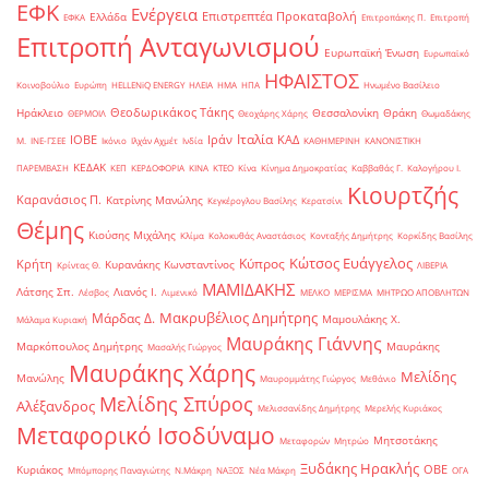
ΕΦΚ
Ενέργεια
Επιστρεπτέα Προκαταβολή
Ελλάδα
ΕΦΚΑ
Επιτροπάκης Π.
Επιτροπή
Επιτροπή Ανταγωνισμού
Ευρωπαϊκή Ένωση
Ευρωπαϊκό
ΗΦΑΙΣΤΟΣ
Κοινοβούλιο
Ευρώπη
ΗELLENiQ ENERGY
ΗΛΕΙΑ
ΗΜΑ
ΗΠΑ
Ηνωμένο Βασίλειο
Θεοδωρικάκος Τάκης
Ηράκλειο
Θεσσαλονίκη
Θράκη
ΘΕΡΜΟΙΛ
Θεοχάρης Χάρης
Θωμαδάκης
Ιταλία
ΙΟΒΕ
Ιράν
ΚΑΔ
Μ.
ΙΝΕ-ΓΣΕΕ
Ικόνιο
Ιλχάν Αχμέτ
Ινδία
ΚΑΘΗΜΕΡΙΝΗ
ΚΑΝΟΝΙΣΤΙΚΗ
ΚΕΔΑΚ
ΠΑΡΕΜΒΑΣΗ
ΚΕΠ
ΚΕΡΔΟΦΟΡΙΑ
ΚΙΝΑ
ΚΤΕΟ
Κίνα
Κίνημα Δημοκρατίας
Καββαθάς Γ.
Καλογήρου Ι.
Κιουρτζής
Καρανάσιος Π.
Κατρίνης Μανώλης
Κεγκέρογλου Βασίλης
Κερατσίνι
Θέμης
Κιούσης Μιχάλης
Κλίμα
Κολοκυθάς Αναστάσιος
Κονταξής Δημήτρης
Κορκίδης Βασίλης
Κώτσος Ευάγγελος
Κύπρος
Κρήτη
Κυρανάκης Κωνσταντίνος
Κρίντας Θ.
ΛΙΒΕΡΙΑ
ΜΑΜΙΔΑΚΗΣ
Λάτσης Σπ.
Λιανός Ι.
Λέσβος
Λιμενικό
ΜΕΛΚΟ
ΜΕΡΙΣΜΑ
ΜΗΤΡΩΟ ΑΠΟΒΛΗΤΩΝ
Μακρυβέλιος Δημήτρης
Μάρδας Δ.
Μαμουλάκης Χ.
Μάλαμα Κυριακή
Μαυράκης Γιάννης
Μαρκόπουλος Δημήτρης
Μαυράκης
Μασαλής Γιώργος
Μαυράκης Χάρης
Μελίδης
Μανώλης
Μαυρομμάτης Γιώργος
Μεθάνιο
Μελίδης Σπύρος
Αλέξανδρος
Μελισσανίδης Δημήτρης
Μερελής Κυριάκος
Μεταφορικό Ισοδύναμο
Μητσοτάκης
Μεταφορών
Μητρώο
Ξυδάκης Ηρακλής
ΟΒΕ
Κυριάκος
Μπόμπορης Παναγιώτης
Ν.Μάκρη
ΝΑΞΟΣ
Νέα Μάκρη
ΟΓΑ