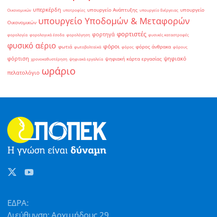
υπερκέρδη
υπουργείο Ανάπτυξης
υπουργείο
Οικονομικών
υποτροφίες
υπουργείο Ενέργειας
υπουργείο Υποδομών & Μεταφορών
Οικονομικών
φορτιστές
φορτηγά
φορολογία
φορολογικά έσοδα
φορολόγηση
φυσικές καταστροφές
φυσικό αέριο
φόροι
φωτιά
φόρος άνθρακα
φωτοβολταϊκά
φόρος
φόρους
φόρτιση
ψηφιακό
ψηφιακή κάρτα εργασίας
χρονοκαθυστέρηση
ψηφιακά εργαλεία
ωράριο
πελατολόγιο
ΕΔΡΑ:
Διεύθυνση: Αρχιμήδους 29