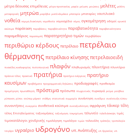
μελέτες
μέτρα δέουσας επιμέλειας
μέτρα προστασίας
μαφία
μείωση
μειώσεις
μελέτη
μητρώα
ναυτιλιακό
μπαταρίες
μεταφορικές
μικρόβια
μικτά κλιμάκια
μπαταρία
νοθεία
ογκομέτρηση
νομοσχέδιο
οδηγοί
νομιμη διακίνηση
νομοθεσία
νόμος
ορυκτά
παραβατικότητα
παράταση
καύσιμα
παραβάσεις
παραβάτικότητα
παραβατικότητατα
παρατηρητήριο τιμών
παραμεθόριος
περιβάλλον
παραπομπή
πετρέλαιο
περιθώριο κέρδους
πετρέλαιο
θέρμανσης
πετρέλαιο κίνησης
πετρελαιοειδή
πλαφόν
πλυντήρια
πληθωρισμός
πλυντήριο
πινακίδες κυκλοφορίας
πιστοποιητικά
πρατήρια
πρατήριο
πράσινο τέλος
πρακτικό
πρατήριο ενέργειας
καυσίμων
προδιαγραφές
προθεσμία
προβλήματα
προγραμματικές δηλώσεις
πρόστιμα
πρόσωπα
πυρκαγιά
προμέτρηση
πρωταθλητές
πτωχευτικός
ρεύμα
ρούβλια
συνάντηση
ρύπανση
ρύποι
σούπερ μάρκετ
στάθμη
στατιστικά
συμμορία
συνέδριο
συνέντευξη τύπου
τάνκερ
τέλη
σφράγιση
συναντήσεις
συνθετικά καύσιμα
συνεργεία
συνταξιοδότηση
τελωνείο
τέλος Επιτηδεύματος
ταξινομήσεις
τιμές
ταξινόμηση
τεκμηρίωση
τηλεδιάσκεψη
τιμοκατάλογοι χονδρικής
τιμολόγηση
τιμολόγιο
τολουόλη
τιμών
τράπεζες
τροπολογία
υδρογόνο
υγραέριο
υπ. Ανάπτυξης
τσιγάρο
υπ. Εργασίας
υπ.