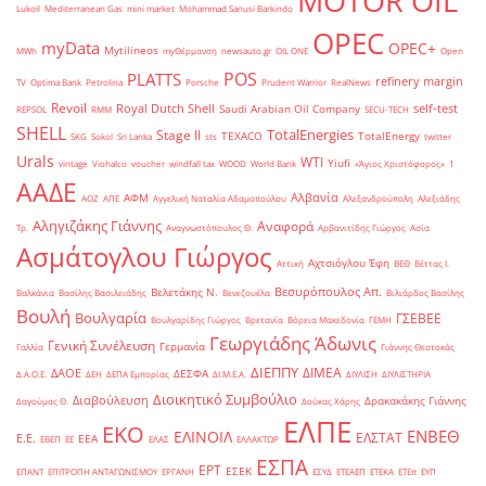
MOTOR OIL
Lukoil
Mediterranean Gas
mini market
Mohammad Sanusi Barkindo
OPEC
myData
OPEC+
Mytilineos
MWh
myΘέρμανση
newsauto.gr
OIL ONE
Open
POS
PLATTS
refinery margin
TV
Optima Bank
Petrolina
Porsche
Prudent Warrior
RealNews
Revoil
Royal Dutch Shell
self-test
Saudi Arabian Oil Company
REPSOL
RMM
SECU-TECH
SHELL
TotalEnergies
Stage II
TEXACO
TotalEnergy
SKG
Sokol
Sri Lanka
sts
twitter
Urals
WTI
Yiufi
vintage
Viohalco
voucher
windfall tax
WOOD
World Bank
«Άγιος Χριστόφορος»
΄1
ΑΑΔΕ
Αλβανία
ΑΦΜ
ΑΟΖ
ΑΠΕ
Αγγελική Ναταλία Αδαμοπούλου
Αλεξανδρούπολη
Αλεξιάδης
Αληγιζάκης Γιάννης
Αναφορά
Τρ.
Αναγνωστόπουλος Θ.
Αρβανιτίδης Γιώργος
Ασία
Ασμάτογλου Γιώργος
Αχτσιόγλου Έφη
Αττική
ΒΕΘ
Βέττας Ι.
Βεσυρόπουλος Απ.
Βελετάκης Ν.
Βαλκάνια
Βασίλης Βασιλειάδης
Βενεζουέλα
Βιλιάρδος Βασίλης
Βουλή
Βουλγαρία
ΓΣΕΒΕΕ
Βουλγαρίδης Γιώργος
Βρετανία
Βόρεια Μακεδονία
ΓΕΜΗ
Γεωργιάδης Άδωνις
Γενική Συνέλευση
Γερμανία
Γαλλία
Γιάννης Θεοτοκάς
ΔΙΕΠΠΥ
ΔΙΜΕΑ
ΔΑΟΕ
ΔΕΣΦΑ
Δ.Α.Ο.Ε.
ΔΕΗ
ΔΕΠΑ Εμπορίας
ΔΙ.Μ.Ε.Α.
ΔΙΥΛΙΣΗ
ΔΙΥΛΙΣΤΗΡΙΑ
Διοικητικό Συμβούλιο
Διαβούλευση
Δρακακάκης Γιάννης
Δαγούμας Θ.
Δούκας Χάρης
ΕΛΠΕ
ΕΚΟ
ΕΝΒΕΘ
ΕΛΙΝΟΙΛ
ΕΛΣΤΑΤ
Ε.Ε.
ΕΕΑ
ΕΒΕΠ
ΕΕ
ΕΛΑΣ
ΕΛΛΑΚΤΩΡ
ΕΣΠΑ
ΕΡΤ
ΕΣΕΚ
ΕΠΑΝΤ
ΕΠΙΤΡΟΠΗ ΑΝΤΑΓΩΝΙΣΜΟΥ
ΕΡΓΑΝΗ
ΕΣΥΔ
ΕΤΕΑΕΠ
ΕΤΕΚΑ
ΕΤΕπ
ΕΥΠ