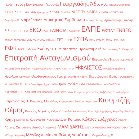
Γεωργιάδης Άδωνις
Γενική Συνέλευση
Γερμανία
Γαλλία
Γιάννης Θεοτοκάς
ΔΙΕΠΠΥ
ΔΙΜΕΑ
ΔΑΟΕ
ΔΕΣΦΑ
Δ.Α.Ο.Ε.
ΔΕΗ
ΔΕΠΑ Εμπορίας
ΔΙ.Μ.Ε.Α.
ΔΙΥΛΙΣΗ
ΔΙΥΛΙΣΤΗΡΙΑ
Διοικητικό Συμβούλιο
Διαβούλευση
Δρακακάκης Γιάννης
Δαγούμας Θ.
Δούκας Χάρης
ΕΛΠΕ
ΕΚΟ
ΕΝΒΕΘ
ΕΛΙΝΟΙΛ
ΕΛΣΤΑΤ
Ε.Ε.
ΕΕΑ
ΕΒΕΠ
ΕΕ
ΕΛΑΣ
ΕΛΛΑΚΤΩΡ
ΕΣΠΑ
ΕΡΤ
ΕΣΕΚ
ΕΠΑΝΤ
ΕΠΙΤΡΟΠΗ ΑΝΤΑΓΩΝΙΣΜΟΥ
ΕΡΓΑΝΗ
ΕΣΥΔ
ΕΤΕΑΕΠ
ΕΤΕΚΑ
ΕΤΕπ
ΕΥΠ
ΕΦΚ
Ενέργεια
Επιστρεπτέα Προκαταβολή
Ελλάδα
ΕΦΚΑ
Επιτροπάκης Π.
Επιτροπή
Επιτροπή Ανταγωνισμού
Ευρωπαϊκή Ένωση
Ευρωπαϊκό
ΗΦΑΙΣΤΟΣ
Κοινοβούλιο
Ευρώπη
ΗELLENiQ ENERGY
ΗΛΕΙΑ
ΗΜΑ
ΗΠΑ
Ηνωμένο Βασίλειο
Θεοδωρικάκος Τάκης
Ηράκλειο
Θεσσαλονίκη
Θράκη
ΘΕΡΜΟΙΛ
Θεοχάρης Χάρης
Θωμαδάκης
Ιταλία
ΙΟΒΕ
Ιράν
ΚΑΔ
Μ.
ΙΝΕ-ΓΣΕΕ
Ικόνιο
Ιλχάν Αχμέτ
Ινδία
ΚΑΘΗΜΕΡΙΝΗ
ΚΑΝΟΝΙΣΤΙΚΗ
ΚΕΔΑΚ
ΠΑΡΕΜΒΑΣΗ
ΚΕΠ
ΚΕΡΔΟΦΟΡΙΑ
ΚΙΝΑ
ΚΤΕΟ
Κίνα
Κίνημα Δημοκρατίας
Καββαθάς Γ.
Καλογήρου Ι.
Κιουρτζής
Καρανάσιος Π.
Κατρίνης Μανώλης
Κεγκέρογλου Βασίλης
Κερατσίνι
Θέμης
Κιούσης Μιχάλης
Κλίμα
Κολοκυθάς Αναστάσιος
Κονταξής Δημήτρης
Κορκίδης Βασίλης
Κώτσος Ευάγγελος
Κύπρος
Κρήτη
Κυρανάκης Κωνσταντίνος
Κρίντας Θ.
ΛΙΒΕΡΙΑ
ΜΑΜΙΔΑΚΗΣ
Λάτσης Σπ.
Λιανός Ι.
Λέσβος
Λιμενικό
ΜΕΛΚΟ
ΜΕΡΙΣΜΑ
ΜΗΤΡΩΟ ΑΠΟΒΛΗΤΩΝ
Μακρυβέλιος Δημήτρης
Μάρδας Δ.
Μαμουλάκης Χ.
Μάλαμα Κυριακή