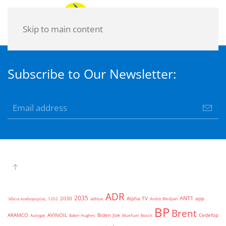
Skip to main content
Subscribe to Our Newsletter:
ADR
2035
ANT1
2030
Alpha TV
app
'άδεια κυκλοφορίας
1202
adblue
Andre Bledjian
BP
Brent
ARAMCO
AVINOIL
Biden Joe
Cedefop
Autogas
Baker Hughes
BlueFuel
Bosch