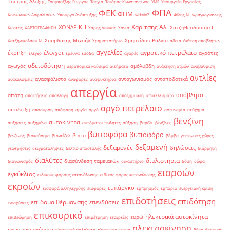
Τσίπρας Αλέξης
Τσαμπαζλής Γιώργος
Τσεχία
Τσιάρας Κωνσταντίνος
ΥΜΕ
Υπουργείο Εργασίας
ΦΠΑ
ΦΕΚ
ΦΗΜ
Κοινωνικών Ασφαλίσεων
Υπουργό Ανάπτυξης
ΦΗΜΑΣ
Φίλης Ν.
Φραγκογιάννης
Χαρίτσης Αλ.
ΧΟΝΔΡΙΚΗ
Χατζηθεοδοσίου Γ.
Κώστας
ΧΑΡΤΟΓΡΑΦΗΣΗ
Χάρης Δούκας
Χανιά
Χουρδάκης Μιχαήλ
Χρηστίδου Ραλλία
Χατζηνικολάου Ν.
Χρηματιστήριο
άδεια
έκθεση αποβλήτων
αγγελίες
αγροτικό πετρέλαιο
έκρηξη
έλεγχοι
αγρότες
έλεγχο
έρευνα
έσοδα
αγορές
αδειοδότηση
αγωγός
αμόλυβδη
αεροπορικά καύσιμα
αιτήματα
ανάκτηση ατμών
αναβάθμιση
αντλίες
ανασφάλιστα
ανταγωνισμός
ανταποδοτικά
ανακαλύψεις
αναφορές
αναψυκτήρια
απεργία
απόβλητα
απάτη
απαιτήσεις
απαλλαγή
αποζημίωση
αποτελέσματα
αργό πετρέλαιο
απόδειξη
απόσυρση
απόφαση
αργία
αργό
αστυνομία
ατύχημα
βενζίνη
αυτοκίνητα
αυξήσεις
αυξημένα
αυτόματοι πωλητές
αύξηση
βαρέλι
βενζίνες
βυτιοφόρα
βυτιοφόρο
βυτίο
βενζίνης
βιοκαύσιμα
βιοντίζελ
βόμβα
γειτονικές χώρες
δεξαμενή
δεξαμενές
δηλώσεις
γεωτρήσεις
δειγματοληψίες
δελτίο αποστολής
διάρρηξη
διαλύτες
διυλιστήρια
διασύνδεση ταμειακών
διαγωνισμός
δικαστήριο
δόση
δώρα
εισροών
εγκύκλιος
ειδικούς φόρους κατανάλωσης
ειδικός φόρος κατανάλωσης
εκροών
εμπάργκο
εισφορά αλληλεγγύης
εισφορές
εμπρησμός
εμπόριο
ενεργειακή κρίση
επιδοτήσεις
επιδότηση
επίδομα θέρμανσης
επενδύσεις
ενισχύσεις
επικουρικό
ηλεκτρικά αυτοκίνητα
ευρώ
επιθεώρηση
επιμέτρηση
εταιρείες
ηλεκτροκίνηση
ηλεκτρικά οχήματα
ηλεκτρικά ποδήλατα
ηλεκτρικό ρεύμα
θέση
θερμική