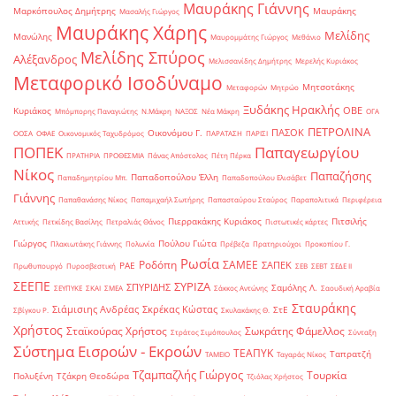
Μαυράκης Γιάννης
Μαρκόπουλος Δημήτρης
Μαυράκης
Μασαλής Γιώργος
Μαυράκης Χάρης
Μελίδης
Μανώλης
Μαυρομμάτης Γιώργος
Μεθάνιο
Μελίδης Σπύρος
Αλέξανδρος
Μελισσανίδης Δημήτρης
Μερελής Κυριάκος
Μεταφορικό Ισοδύναμο
Μητσοτάκης
Μεταφορών
Μητρώο
Ξυδάκης Ηρακλής
ΟΒΕ
Κυριάκος
Μπόμπορης Παναγιώτης
Ν.Μάκρη
ΝΑΞΟΣ
Νέα Μάκρη
ΟΓΑ
ΠΕΤΡΟΛΙΝΑ
ΠΑΣΟΚ
Οικονόμου Γ.
ΟΟΣΑ
ΟΦΑΕ
Οικονομικός Ταχυδρόμος
ΠΑΡΑΤΑΣΗ
ΠΑΡΙΣΙ
ΠΟΠΕΚ
Παπαγεωργίου
ΠΡΑΤΗΡΙΑ
ΠΡΟΘΕΣΜΙΑ
Πάνας Απόστολος
Πέτη Πέρκα
Νίκος
Παπαζήσης
Παπαδοπούλου Έλλη
Παπαδημητρίου Μπ.
Παπαδοπούλου Ελισάβετ
Γιάννης
Παπαθανάσης Νίκος
Παπαμιχαήλ Σωτήρης
Παπασταύρου Σταύρος
Παραπολιτικά
Περιφέρεια
Πιερρακάκης Κυριάκος
Πιτσιλής
Αττικής
Πετκίδης Βασίλης
Πετραλιάς Θάνος
Πιστωτικές κάρτες
Γιώργος
Πούλου Γιώτα
Πλακιωτάκης Γιάννης
Πολωνία
Πρέβεζα
Πρατηριούχοι
Προκοπίου Γ.
Ρωσία
Ροδόπη
ΣΑΜΕΕ
ΣΑΠΕΚ
ΡΑΕ
Πρωθυπουργό
Πυροσβεστική
ΣΕΒ
ΣΕΒΤ
ΣΕΔΕ ΙΙ
ΣΕΕΠΕ
ΣΥΡΙΖΑ
ΣΠΥΡΙΔΗΣ
Σαμόλης Λ.
ΣΕΥΠΥΚΕ
ΣΚΑΙ
ΣΜΕΑ
Σάκκος Αντώνης
Σαουδική Αραβία
Σταυράκης
Σιάμισιης Ανδρέας
Σκρέκας Κώστας
ΣτΕ
Σβίγκου Ρ.
Σκυλακάκης Θ.
Χρήστος
Σταϊκούρας Χρήστος
Σωκράτης Φάμελλος
Στράτος Σιμόπουλος
Σύνταξη
Σύστημα Εισροών - Εκροών
ΤΕΑΠΥΚ
Ταπρατζή
ΤΑΜΕΙΟ
Ταγαράς Νίκος
Τζαμπαζλής Γιώργος
Τουρκία
Πολυξένη
Τζάκρη Θεοδώρα
Τζιόλας Χρήστος