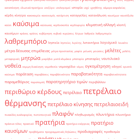
ιστορία
καταπόνηση
ιδιωτικά πρατήρια
ισοζύγιο
ισολογισμοί
ισχύ
ιχνηθέτης
κάμερα ασφαλείας
κέρδη
κίνητρα
καταγγελίες
κατανάλωση
κακοκαιρία
κανονισμός
κατάρτιση
καυσίμων
καυσόξυλα
καύσιμα
κλιματική αλλαγή
κλοπή
καύσι
καύσωνας
κερδοσκοπία
κερδοφορία
καυσίμων
κράνος
κράτος
κυβέρνηση
κυβικά
κυρώσεις
λίτρων
λαθραία
λαθρεμπορία
λαθρεμπόριο
λογισμικό
ληστεία
λιπαντήρια
ληστείες
λιγνίτης
λουκέτο
μελέτες
μέτρα δέουσας επιμέλειας
μέτρα προστασίας
μαφία
μείωση
μειώσεις
μελέτη
μητρώα
ναυτιλιακό
μπαταρίες
μεταφορικές
μικρόβια
μικτά κλιμάκια
μπαταρία
νοθεία
ογκομέτρηση
νομοσχέδιο
οδηγοί
νομιμη διακίνηση
νομοθεσία
νόμος
ορυκτά
παραβατικότητα
παράταση
καύσιμα
παραβάσεις
παραβάτικότητα
παραβατικότητατα
παρατηρητήριο τιμών
παραμεθόριος
περιβάλλον
παραπομπή
πετρέλαιο
περιθώριο κέρδους
πετρέλαιο
θέρμανσης
πετρέλαιο κίνησης
πετρελαιοειδή
πλαφόν
πλυντήρια
πληθωρισμός
πλυντήριο
πινακίδες κυκλοφορίας
πιστοποιητικά
πρατήρια
πρατήριο
πράσινο τέλος
πρακτικό
πρατήριο ενέργειας
καυσίμων
προδιαγραφές
προθεσμία
προβλήματα
προγραμματικές δηλώσεις
πρόστιμα