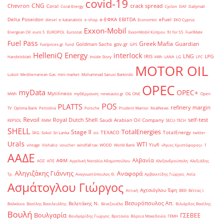
covid-19
CNG
Chevron
crack spread
Coral
Coral Energy
Cyclon
DAF
Dailymail
Delta Poseidon
e-ΕΦΚΑ
EBITDA
eFuel
diesel
e-katanalotis
e-shop
Economist
EKO Cyprus
Exxon-Mobil
Energean Oil
euro 5
EUROPOL
Eurostat
ExxonMobil Κύπρου
fit for 55
FuelMate
Fuel Pass
Greek Mafia
Guardian
Goldman Sachs
gov.gr
fuelprices.gr
fund
GPS
HelleniQ Energy
interlock
LNG
IRIS
LPG
Handelsblatt
Inside Story
kWh
LANA
LG
LPC
MOTOR OIL
Lukoil
Mediterranean Gas
mini market
Mohammad Sanusi Barkindo
OPEC
myData
OPEC+
Mytilineos
MWh
myΘέρμανση
newsauto.gr
OIL ONE
Open
POS
PLATTS
refinery margin
TV
Optima Bank
Petrolina
Porsche
Prudent Warrior
RealNews
Revoil
Royal Dutch Shell
self-test
Saudi Arabian Oil Company
REPSOL
RMM
SECU-TECH
SHELL
TotalEnergies
Stage II
TEXACO
TotalEnergy
SKG
Sokol
Sri Lanka
sts
twitter
Urals
WTI
Yiufi
vintage
Viohalco
voucher
windfall tax
WOOD
World Bank
«Άγιος Χριστόφορος»
΄1
ΑΑΔΕ
Αλβανία
ΑΦΜ
ΑΟΖ
ΑΠΕ
Αγγελική Ναταλία Αδαμοπούλου
Αλεξανδρούπολη
Αλεξιάδης
Αληγιζάκης Γιάννης
Αναφορά
Τρ.
Αναγνωστόπουλος Θ.
Αρβανιτίδης Γιώργος
Ασία
Ασμάτογλου Γιώργος
Αχτσιόγλου Έφη
Αττική
ΒΕΘ
Βέττας Ι.
Βεσυρόπουλος Απ.
Βελετάκης Ν.
Βαλκάνια
Βασίλης Βασιλειάδης
Βενεζουέλα
Βιλιάρδος Βασίλης
Βουλή
Βουλγαρία
ΓΣΕΒΕΕ
Βουλγαρίδης Γιώργος
Βρετανία
Βόρεια Μακεδονία
ΓΕΜΗ