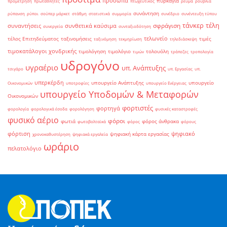
πρόσωπα
πυρκαγιά
προμέτρηση
πρωταθλητές
πτωχευτικός
ρεύμα
ρούβλια
συνάντηση
ρύπανση
ρύποι
σούπερ μάρκετ
στάθμη
στατιστικά
συμμορία
συνέδριο
συνέντευξη τύπου
τάνκερ
τέλη
σφράγιση
συναντήσεις
συνθετικά καύσιμα
συνεργεία
συνταξιοδότηση
τελωνείο
τέλος Επιτηδεύματος
ταξινομήσεις
τιμές
ταξινόμηση
τεκμηρίωση
τηλεδιάσκεψη
τιμοκατάλογοι χονδρικής
τιμολόγηση
τιμολόγιο
τολουόλη
τιμών
τράπεζες
τροπολογία
υδρογόνο
υγραέριο
υπ. Ανάπτυξης
τσιγάρο
υπ. Εργασίας
υπ.
υπερκέρδη
υπουργείο Ανάπτυξης
υπουργείο
Οικονομικών
υποτροφίες
υπουργείο Ενέργειας
υπουργείο Υποδομών & Μεταφορών
Οικονομικών
φορτιστές
φορτηγά
φορολογία
φορολογικά έσοδα
φορολόγηση
φυσικές καταστροφές
φυσικό αέριο
φόροι
φωτιά
φόρος άνθρακα
φωτοβολταϊκά
φόρος
φόρους
φόρτιση
ψηφιακό
ψηφιακή κάρτα εργασίας
χρονοκαθυστέρηση
ψηφιακά εργαλεία
ωράριο
πελατολόγιο