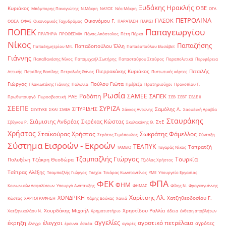
Ξυδάκης Ηρακλής
ΟΒΕ
Κυριάκος
Μπόμπορης Παναγιώτης
Ν.Μάκρη
ΝΑΞΟΣ
Νέα Μάκρη
ΟΓΑ
ΠΕΤΡΟΛΙΝΑ
ΠΑΣΟΚ
Οικονόμου Γ.
ΟΟΣΑ
ΟΦΑΕ
Οικονομικός Ταχυδρόμος
ΠΑΡΑΤΑΣΗ
ΠΑΡΙΣΙ
ΠΟΠΕΚ
Παπαγεωργίου
ΠΡΑΤΗΡΙΑ
ΠΡΟΘΕΣΜΙΑ
Πάνας Απόστολος
Πέτη Πέρκα
Νίκος
Παπαζήσης
Παπαδοπούλου Έλλη
Παπαδημητρίου Μπ.
Παπαδοπούλου Ελισάβετ
Γιάννης
Παπαθανάσης Νίκος
Παπαμιχαήλ Σωτήρης
Παπασταύρου Σταύρος
Παραπολιτικά
Περιφέρεια
Πιερρακάκης Κυριάκος
Πιτσιλής
Αττικής
Πετκίδης Βασίλης
Πετραλιάς Θάνος
Πιστωτικές κάρτες
Γιώργος
Πούλου Γιώτα
Πλακιωτάκης Γιάννης
Πολωνία
Πρέβεζα
Πρατηριούχοι
Προκοπίου Γ.
Ρωσία
Ροδόπη
ΣΑΜΕΕ
ΣΑΠΕΚ
ΡΑΕ
Πρωθυπουργό
Πυροσβεστική
ΣΕΒ
ΣΕΒΤ
ΣΕΔΕ ΙΙ
ΣΕΕΠΕ
ΣΥΡΙΖΑ
ΣΠΥΡΙΔΗΣ
Σαμόλης Λ.
ΣΕΥΠΥΚΕ
ΣΚΑΙ
ΣΜΕΑ
Σάκκος Αντώνης
Σαουδική Αραβία
Σταυράκης
Σιάμισιης Ανδρέας
Σκρέκας Κώστας
ΣτΕ
Σβίγκου Ρ.
Σκυλακάκης Θ.
Χρήστος
Σταϊκούρας Χρήστος
Σωκράτης Φάμελλος
Στράτος Σιμόπουλος
Σύνταξη
Σύστημα Εισροών - Εκροών
ΤΕΑΠΥΚ
Ταπρατζή
ΤΑΜΕΙΟ
Ταγαράς Νίκος
Τζαμπαζλής Γιώργος
Τουρκία
Πολυξένη
Τζάκρη Θεοδώρα
Τζιόλας Χρήστος
Τσίπρας Αλέξης
Τσαμπαζλής Γιώργος
Τσεχία
Τσιάρας Κωνσταντίνος
ΥΜΕ
Υπουργείο Εργασίας
ΦΠΑ
ΦΕΚ
ΦΗΜ
Κοινωνικών Ασφαλίσεων
Υπουργό Ανάπτυξης
ΦΗΜΑΣ
Φίλης Ν.
Φραγκογιάννης
Χαρίτσης Αλ.
ΧΟΝΔΡΙΚΗ
Χατζηθεοδοσίου Γ.
Κώστας
ΧΑΡΤΟΓΡΑΦΗΣΗ
Χάρης Δούκας
Χανιά
Χουρδάκης Μιχαήλ
Χρηστίδου Ραλλία
Χατζηνικολάου Ν.
Χρηματιστήριο
άδεια
έκθεση αποβλήτων
αγγελίες
αγροτικό πετρέλαιο
έκρηξη
έλεγχοι
αγρότες
έλεγχο
έρευνα
έσοδα
αγορές