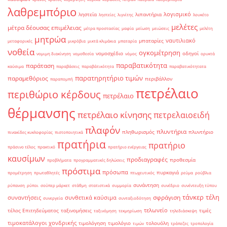
λαθρεμπόριο
λογισμικό
ληστεία
λιπαντήρια
ληστείες
λιγνίτης
λουκέτο
μελέτες
μέτρα δέουσας επιμέλειας
μέτρα προστασίας
μαφία
μείωση
μειώσεις
μελέτη
μητρώα
ναυτιλιακό
μπαταρίες
μεταφορικές
μικρόβια
μικτά κλιμάκια
μπαταρία
νοθεία
ογκομέτρηση
νομοσχέδιο
οδηγοί
νομιμη διακίνηση
νομοθεσία
νόμος
ορυκτά
παραβατικότητα
παράταση
καύσιμα
παραβάσεις
παραβάτικότητα
παραβατικότητατα
παρατηρητήριο τιμών
παραμεθόριος
περιβάλλον
παραπομπή
πετρέλαιο
περιθώριο κέρδους
πετρέλαιο
θέρμανσης
πετρέλαιο κίνησης
πετρελαιοειδή
πλαφόν
πλυντήρια
πληθωρισμός
πλυντήριο
πινακίδες κυκλοφορίας
πιστοποιητικά
πρατήρια
πρατήριο
πράσινο τέλος
πρακτικό
πρατήριο ενέργειας
καυσίμων
προδιαγραφές
προθεσμία
προβλήματα
προγραμματικές δηλώσεις
πρόστιμα
πρόσωπα
πυρκαγιά
προμέτρηση
πρωταθλητές
πτωχευτικός
ρεύμα
ρούβλια
συνάντηση
ρύπανση
ρύποι
σούπερ μάρκετ
στάθμη
στατιστικά
συμμορία
συνέδριο
συνέντευξη τύπου
τάνκερ
τέλη
σφράγιση
συναντήσεις
συνθετικά καύσιμα
συνεργεία
συνταξιοδότηση
τελωνείο
τέλος Επιτηδεύματος
ταξινομήσεις
τιμές
ταξινόμηση
τεκμηρίωση
τηλεδιάσκεψη
τιμοκατάλογοι χονδρικής
τιμολόγηση
τιμολόγιο
τολουόλη
τιμών
τράπεζες
τροπολογία