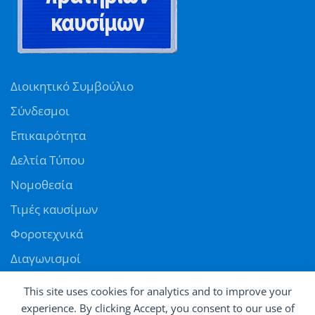
Διοικητικό Συμβούλιο
Σύνδεσμοι
Επικαιρότητα
Δελτία Τύπου
Νομοθεσία
Τιμές καυσίμων
Φοροτεχνικά
Διαγωνισμοί
Αγγελίες
This site uses cookies for analytics and to improve your
Θέσεις εργασίας
experience. By clicking Accept, you consent to our use of