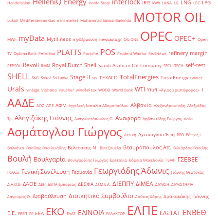
HelleniQ Energy
interlock
LNG
IRIS
LPG
Handelsblatt
Inside Story
kWh
LANA
LG
LPC
MOTOR OIL
Lukoil
Mediterranean Gas
mini market
Mohammad Sanusi Barkindo
OPEC
myData
OPEC+
Mytilineos
MWh
myΘέρμανση
newsauto.gr
OIL ONE
Open
POS
PLATTS
refinery margin
TV
Optima Bank
Petrolina
Porsche
Prudent Warrior
RealNews
Revoil
Royal Dutch Shell
self-test
Saudi Arabian Oil Company
REPSOL
RMM
SECU-TECH
SHELL
TotalEnergies
Stage II
TEXACO
TotalEnergy
SKG
Sokol
Sri Lanka
sts
twitter
Urals
WTI
Yiufi
vintage
Viohalco
voucher
windfall tax
WOOD
World Bank
«Άγιος Χριστόφορος»
΄1
ΑΑΔΕ
Αλβανία
ΑΦΜ
ΑΟΖ
ΑΠΕ
Αγγελική Ναταλία Αδαμοπούλου
Αλεξανδρούπολη
Αλεξιάδης
Αληγιζάκης Γιάννης
Αναφορά
Τρ.
Αναγνωστόπουλος Θ.
Αρβανιτίδης Γιώργος
Ασία
Ασμάτογλου Γιώργος
Αχτσιόγλου Έφη
Αττική
ΒΕΘ
Βέττας Ι.
Βεσυρόπουλος Απ.
Βελετάκης Ν.
Βαλκάνια
Βασίλης Βασιλειάδης
Βενεζουέλα
Βιλιάρδος Βασίλης
Βουλή
Βουλγαρία
ΓΣΕΒΕΕ
Βουλγαρίδης Γιώργος
Βρετανία
Βόρεια Μακεδονία
ΓΕΜΗ
Γεωργιάδης Άδωνις
Γενική Συνέλευση
Γερμανία
Γαλλία
Γιάννης Θεοτοκάς
ΔΙΕΠΠΥ
ΔΙΜΕΑ
ΔΑΟΕ
ΔΕΣΦΑ
Δ.Α.Ο.Ε.
ΔΕΗ
ΔΕΠΑ Εμπορίας
ΔΙ.Μ.Ε.Α.
ΔΙΥΛΙΣΗ
ΔΙΥΛΙΣΤΗΡΙΑ
Διοικητικό Συμβούλιο
Διαβούλευση
Δρακακάκης Γιάννης
Δαγούμας Θ.
Δούκας Χάρης
ΕΛΠΕ
ΕΚΟ
ΕΝΒΕΘ
ΕΛΙΝΟΙΛ
ΕΛΣΤΑΤ
Ε.Ε.
ΕΕΑ
ΕΒΕΠ
ΕΕ
ΕΛΑΣ
ΕΛΛΑΚΤΩΡ