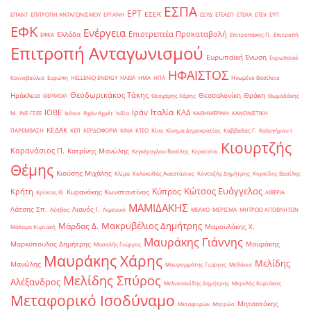
ΕΣΠΑ
ΕΡΤ
ΕΣΕΚ
ΕΠΑΝΤ
ΕΠΙΤΡΟΠΗ ΑΝΤΑΓΩΝΙΣΜΟΥ
ΕΡΓΑΝΗ
ΕΣΥΔ
ΕΤΕΑΕΠ
ΕΤΕΚΑ
ΕΤΕπ
ΕΥΠ
ΕΦΚ
Ενέργεια
Επιστρεπτέα Προκαταβολή
Ελλάδα
ΕΦΚΑ
Επιτροπάκης Π.
Επιτροπή
Επιτροπή Ανταγωνισμού
Ευρωπαϊκή Ένωση
Ευρωπαϊκό
ΗΦΑΙΣΤΟΣ
Κοινοβούλιο
Ευρώπη
ΗELLENiQ ENERGY
ΗΛΕΙΑ
ΗΜΑ
ΗΠΑ
Ηνωμένο Βασίλειο
Θεοδωρικάκος Τάκης
Ηράκλειο
Θεσσαλονίκη
Θράκη
ΘΕΡΜΟΙΛ
Θεοχάρης Χάρης
Θωμαδάκης
Ιταλία
ΙΟΒΕ
Ιράν
ΚΑΔ
Μ.
ΙΝΕ-ΓΣΕΕ
Ικόνιο
Ιλχάν Αχμέτ
Ινδία
ΚΑΘΗΜΕΡΙΝΗ
ΚΑΝΟΝΙΣΤΙΚΗ
ΚΕΔΑΚ
ΠΑΡΕΜΒΑΣΗ
ΚΕΠ
ΚΕΡΔΟΦΟΡΙΑ
ΚΙΝΑ
ΚΤΕΟ
Κίνα
Κίνημα Δημοκρατίας
Καββαθάς Γ.
Καλογήρου Ι.
Κιουρτζής
Καρανάσιος Π.
Κατρίνης Μανώλης
Κεγκέρογλου Βασίλης
Κερατσίνι
Θέμης
Κιούσης Μιχάλης
Κλίμα
Κολοκυθάς Αναστάσιος
Κονταξής Δημήτρης
Κορκίδης Βασίλης
Κώτσος Ευάγγελος
Κύπρος
Κρήτη
Κυρανάκης Κωνσταντίνος
Κρίντας Θ.
ΛΙΒΕΡΙΑ
ΜΑΜΙΔΑΚΗΣ
Λάτσης Σπ.
Λιανός Ι.
Λέσβος
Λιμενικό
ΜΕΛΚΟ
ΜΕΡΙΣΜΑ
ΜΗΤΡΩΟ ΑΠΟΒΛΗΤΩΝ
Μακρυβέλιος Δημήτρης
Μάρδας Δ.
Μαμουλάκης Χ.
Μάλαμα Κυριακή
Μαυράκης Γιάννης
Μαρκόπουλος Δημήτρης
Μαυράκης
Μασαλής Γιώργος
Μαυράκης Χάρης
Μελίδης
Μανώλης
Μαυρομμάτης Γιώργος
Μεθάνιο
Μελίδης Σπύρος
Αλέξανδρος
Μελισσανίδης Δημήτρης
Μερελής Κυριάκος
Μεταφορικό Ισοδύναμο
Μητσοτάκης
Μεταφορών
Μητρώο