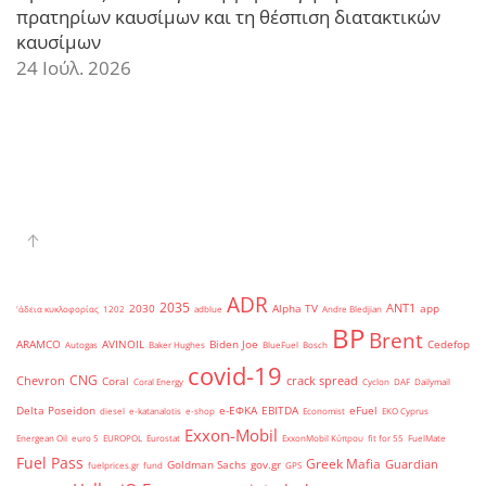
πρατηρίων καυσίμων και τη θέσπιση διατακτικών
καυσίμων
24 Ιούλ. 2026
ADR
2035
ANT1
2030
Alpha TV
app
'άδεια κυκλοφορίας
1202
adblue
Andre Bledjian
BP
Brent
ARAMCO
AVINOIL
Biden Joe
Cedefop
Autogas
Baker Hughes
BlueFuel
Bosch
covid-19
CNG
Chevron
crack spread
Coral
Coral Energy
Cyclon
DAF
Dailymail
Delta Poseidon
e-ΕΦΚΑ
EBITDA
eFuel
diesel
e-katanalotis
e-shop
Economist
EKO Cyprus
Exxon-Mobil
Energean Oil
euro 5
EUROPOL
Eurostat
ExxonMobil Κύπρου
fit for 55
FuelMate
Fuel Pass
Greek Mafia
Guardian
Goldman Sachs
gov.gr
fuelprices.gr
fund
GPS