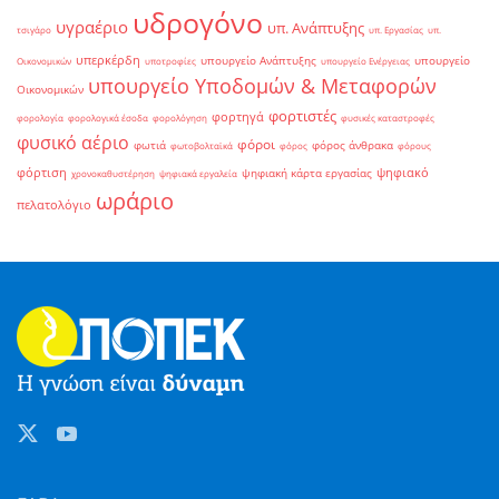
υδρογόνο
υγραέριο
υπ. Ανάπτυξης
τσιγάρο
υπ. Εργασίας
υπ.
υπερκέρδη
υπουργείο Ανάπτυξης
υπουργείο
Οικονομικών
υποτροφίες
υπουργείο Ενέργειας
υπουργείο Υποδομών & Μεταφορών
Οικονομικών
φορτιστές
φορτηγά
φορολογία
φορολογικά έσοδα
φορολόγηση
φυσικές καταστροφές
φυσικό αέριο
φόροι
φωτιά
φόρος άνθρακα
φωτοβολταϊκά
φόρος
φόρους
φόρτιση
ψηφιακό
ψηφιακή κάρτα εργασίας
χρονοκαθυστέρηση
ψηφιακά εργαλεία
ωράριο
πελατολόγιο