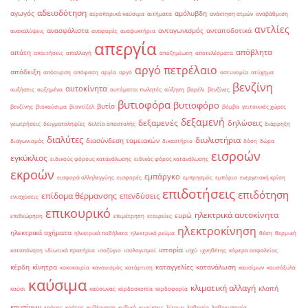
αδειοδότηση
αγωγός
αμόλυβδη
αεροπορικά καύσιμα
αιτήματα
ανάκτηση ατμών
αναβάθμιση
αντλίες
ανασφάλιστα
ανταγωνισμός
ανταποδοτικά
ανακαλύψεις
αναφορές
αναψυκτήρια
απεργία
απόβλητα
απάτη
απαιτήσεις
απαλλαγή
αποζημίωση
αποτελέσματα
αργό πετρέλαιο
απόδειξη
απόσυρση
απόφαση
αργία
αργό
αστυνομία
ατύχημα
βενζίνη
αυτοκίνητα
αυξήσεις
αυξημένα
αυτόματοι πωλητές
αύξηση
βαρέλι
βενζίνες
βυτιοφόρα
βυτιοφόρο
βυτίο
βενζίνης
βιοκαύσιμα
βιοντίζελ
βόμβα
γειτονικές χώρες
δεξαμενή
δεξαμενές
δηλώσεις
γεωτρήσεις
δειγματοληψίες
δελτίο αποστολής
διάρρηξη
διαλύτες
διυλιστήρια
διασύνδεση ταμειακών
διαγωνισμός
δικαστήριο
δόση
δώρα
εισροών
εγκύκλιος
ειδικούς φόρους κατανάλωσης
ειδικός φόρος κατανάλωσης
εκροών
εμπάργκο
εισφορά αλληλεγγύης
εισφορές
εμπρησμός
εμπόριο
ενεργειακή κρίση
επιδοτήσεις
επιδότηση
επίδομα θέρμανσης
επενδύσεις
ενισχύσεις
επικουρικό
ηλεκτρικά αυτοκίνητα
ευρώ
επιθεώρηση
επιμέτρηση
εταιρείες
ηλεκτροκίνηση
ηλεκτρικά οχήματα
ηλεκτρικά ποδήλατα
ηλεκτρικό ρεύμα
θέση
θερμική
ιστορία
καταπόνηση
ιδιωτικά πρατήρια
ισοζύγιο
ισολογισμοί
ισχύ
ιχνηθέτης
κάμερα ασφαλείας
κέρδη
κίνητρα
καταγγελίες
κατανάλωση
κακοκαιρία
κανονισμός
κατάρτιση
καυσίμων
καυσόξυλα
καύσιμα
κλιματική αλλαγή
κλοπή
καύσι
καύσωνας
κερδοσκοπία
κερδοφορία
καυσίμων
κράνος
κράτος
κυβέρνηση
κυβικά
κυρώσεις
λίτρων
λαθραία
λαθρεμπορία