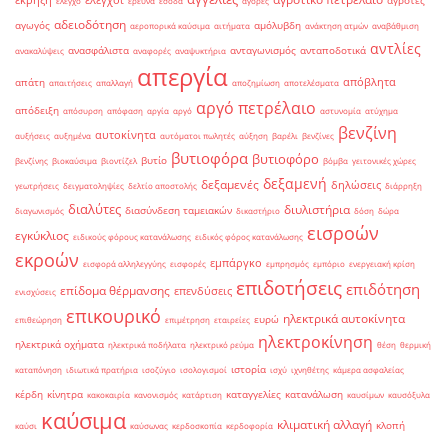
έκρηξη
έλεγχοι
αγρότες
έλεγχο
έρευνα
έσοδα
αγορές
αδειοδότηση
αγωγός
αμόλυβδη
αεροπορικά καύσιμα
αιτήματα
ανάκτηση ατμών
αναβάθμιση
αντλίες
ανασφάλιστα
ανταγωνισμός
ανταποδοτικά
ανακαλύψεις
αναφορές
αναψυκτήρια
απεργία
απόβλητα
απάτη
απαιτήσεις
απαλλαγή
αποζημίωση
αποτελέσματα
αργό πετρέλαιο
απόδειξη
απόσυρση
απόφαση
αργία
αργό
αστυνομία
ατύχημα
βενζίνη
αυτοκίνητα
αυξήσεις
αυξημένα
αυτόματοι πωλητές
αύξηση
βαρέλι
βενζίνες
βυτιοφόρα
βυτιοφόρο
βυτίο
βενζίνης
βιοκαύσιμα
βιοντίζελ
βόμβα
γειτονικές χώρες
δεξαμενή
δεξαμενές
δηλώσεις
γεωτρήσεις
δειγματοληψίες
δελτίο αποστολής
διάρρηξη
διαλύτες
διυλιστήρια
διασύνδεση ταμειακών
διαγωνισμός
δικαστήριο
δόση
δώρα
εισροών
εγκύκλιος
ειδικούς φόρους κατανάλωσης
ειδικός φόρος κατανάλωσης
εκροών
εμπάργκο
εισφορά αλληλεγγύης
εισφορές
εμπρησμός
εμπόριο
ενεργειακή κρίση
επιδοτήσεις
επιδότηση
επίδομα θέρμανσης
επενδύσεις
ενισχύσεις
επικουρικό
ηλεκτρικά αυτοκίνητα
ευρώ
επιθεώρηση
επιμέτρηση
εταιρείες
ηλεκτροκίνηση
ηλεκτρικά οχήματα
ηλεκτρικά ποδήλατα
ηλεκτρικό ρεύμα
θέση
θερμική
ιστορία
καταπόνηση
ιδιωτικά πρατήρια
ισοζύγιο
ισολογισμοί
ισχύ
ιχνηθέτης
κάμερα ασφαλείας
κέρδη
κίνητρα
καταγγελίες
κατανάλωση
κακοκαιρία
κανονισμός
κατάρτιση
καυσίμων
καυσόξυλα
καύσιμα
κλιματική αλλαγή
κλοπή
καύσι
καύσωνας
κερδοσκοπία
κερδοφορία