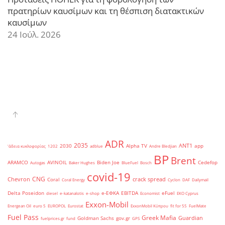
πρατηρίων καυσίμων και τη θέσπιση διατακτικών
καυσίμων
24 Ιούλ. 2026
ADR
2035
ANT1
2030
Alpha TV
app
'άδεια κυκλοφορίας
1202
adblue
Andre Bledjian
BP
Brent
ARAMCO
AVINOIL
Biden Joe
Cedefop
Autogas
Baker Hughes
BlueFuel
Bosch
covid-19
CNG
Chevron
crack spread
Coral
Coral Energy
Cyclon
DAF
Dailymail
Delta Poseidon
e-ΕΦΚΑ
EBITDA
eFuel
diesel
e-katanalotis
e-shop
Economist
EKO Cyprus
Exxon-Mobil
Energean Oil
euro 5
EUROPOL
Eurostat
ExxonMobil Κύπρου
fit for 55
FuelMate
Fuel Pass
Greek Mafia
Guardian
Goldman Sachs
gov.gr
fuelprices.gr
fund
GPS