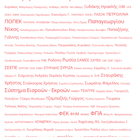
Ξυδάκης Ηρακλής
ΟΒΕ
Κυριάκος
Μπόμπορης Παναγιώτης
Ν.Μάκρη
ΝΑΞΟΣ
Νέα Μάκρη
ΟΓΑ
ΠΕΤΡΟΛΙΝΑ
ΠΑΣΟΚ
Οικονόμου Γ.
ΟΟΣΑ
ΟΦΑΕ
Οικονομικός Ταχυδρόμος
ΠΑΡΑΤΑΣΗ
ΠΑΡΙΣΙ
ΠΟΠΕΚ
Παπαγεωργίου
ΠΡΑΤΗΡΙΑ
ΠΡΟΘΕΣΜΙΑ
Πάνας Απόστολος
Πέτη Πέρκα
Νίκος
Παπαζήσης
Παπαδοπούλου Έλλη
Παπαδημητρίου Μπ.
Παπαδοπούλου Ελισάβετ
Γιάννης
Παπαθανάσης Νίκος
Παπαμιχαήλ Σωτήρης
Παπασταύρου Σταύρος
Παραπολιτικά
Περιφέρεια
Πιερρακάκης Κυριάκος
Πιτσιλής
Αττικής
Πετκίδης Βασίλης
Πετραλιάς Θάνος
Πιστωτικές κάρτες
Γιώργος
Πούλου Γιώτα
Πλακιωτάκης Γιάννης
Πολωνία
Πρέβεζα
Πρατηριούχοι
Προκοπίου Γ.
Ρωσία
Ροδόπη
ΣΑΜΕΕ
ΣΑΠΕΚ
ΡΑΕ
Πρωθυπουργό
Πυροσβεστική
ΣΕΒ
ΣΕΒΤ
ΣΕΔΕ ΙΙ
ΣΕΕΠΕ
ΣΥΡΙΖΑ
ΣΠΥΡΙΔΗΣ
Σαμόλης Λ.
ΣΕΥΠΥΚΕ
ΣΚΑΙ
ΣΜΕΑ
Σάκκος Αντώνης
Σαουδική Αραβία
Σταυράκης
Σιάμισιης Ανδρέας
Σκρέκας Κώστας
ΣτΕ
Σβίγκου Ρ.
Σκυλακάκης Θ.
Χρήστος
Σταϊκούρας Χρήστος
Σωκράτης Φάμελλος
Στράτος Σιμόπουλος
Σύνταξη
Σύστημα Εισροών - Εκροών
ΤΕΑΠΥΚ
Ταπρατζή
ΤΑΜΕΙΟ
Ταγαράς Νίκος
Τζαμπαζλής Γιώργος
Τουρκία
Πολυξένη
Τζάκρη Θεοδώρα
Τζιόλας Χρήστος
Τσίπρας Αλέξης
Τσαμπαζλής Γιώργος
Τσεχία
Τσιάρας Κωνσταντίνος
ΥΜΕ
Υπουργείο Εργασίας
ΦΠΑ
ΦΕΚ
ΦΗΜ
Κοινωνικών Ασφαλίσεων
Υπουργό Ανάπτυξης
ΦΗΜΑΣ
Φίλης Ν.
Φραγκογιάννης
Χαρίτσης Αλ.
ΧΟΝΔΡΙΚΗ
Χατζηθεοδοσίου Γ.
Κώστας
ΧΑΡΤΟΓΡΑΦΗΣΗ
Χάρης Δούκας
Χανιά
Χουρδάκης Μιχαήλ
Χρηστίδου Ραλλία
Χατζηνικολάου Ν.
Χρηματιστήριο
άδεια
έκθεση αποβλήτων
αγγελίες
αγροτικό πετρέλαιο