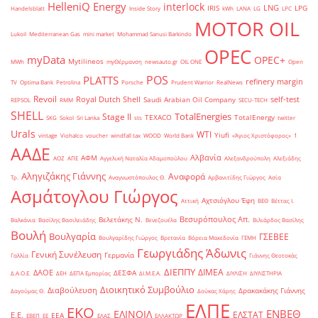
HelleniQ Energy
interlock
LNG
IRIS
LPG
Handelsblatt
Inside Story
kWh
LANA
LG
LPC
MOTOR OIL
Lukoil
Mediterranean Gas
mini market
Mohammad Sanusi Barkindo
OPEC
myData
OPEC+
Mytilineos
MWh
myΘέρμανση
newsauto.gr
OIL ONE
Open
POS
PLATTS
refinery margin
TV
Optima Bank
Petrolina
Porsche
Prudent Warrior
RealNews
Revoil
Royal Dutch Shell
self-test
Saudi Arabian Oil Company
REPSOL
RMM
SECU-TECH
SHELL
TotalEnergies
Stage II
TEXACO
TotalEnergy
SKG
Sokol
Sri Lanka
sts
twitter
Urals
WTI
Yiufi
vintage
Viohalco
voucher
windfall tax
WOOD
World Bank
«Άγιος Χριστόφορος»
΄1
ΑΑΔΕ
Αλβανία
ΑΦΜ
ΑΟΖ
ΑΠΕ
Αγγελική Ναταλία Αδαμοπούλου
Αλεξανδρούπολη
Αλεξιάδης
Αληγιζάκης Γιάννης
Αναφορά
Τρ.
Αναγνωστόπουλος Θ.
Αρβανιτίδης Γιώργος
Ασία
Ασμάτογλου Γιώργος
Αχτσιόγλου Έφη
Αττική
ΒΕΘ
Βέττας Ι.
Βεσυρόπουλος Απ.
Βελετάκης Ν.
Βαλκάνια
Βασίλης Βασιλειάδης
Βενεζουέλα
Βιλιάρδος Βασίλης
Βουλή
Βουλγαρία
ΓΣΕΒΕΕ
Βουλγαρίδης Γιώργος
Βρετανία
Βόρεια Μακεδονία
ΓΕΜΗ
Γεωργιάδης Άδωνις
Γενική Συνέλευση
Γερμανία
Γαλλία
Γιάννης Θεοτοκάς
ΔΙΕΠΠΥ
ΔΙΜΕΑ
ΔΑΟΕ
ΔΕΣΦΑ
Δ.Α.Ο.Ε.
ΔΕΗ
ΔΕΠΑ Εμπορίας
ΔΙ.Μ.Ε.Α.
ΔΙΥΛΙΣΗ
ΔΙΥΛΙΣΤΗΡΙΑ
Διοικητικό Συμβούλιο
Διαβούλευση
Δρακακάκης Γιάννης
Δαγούμας Θ.
Δούκας Χάρης
ΕΛΠΕ
ΕΚΟ
ΕΝΒΕΘ
ΕΛΙΝΟΙΛ
ΕΛΣΤΑΤ
Ε.Ε.
ΕΕΑ
ΕΒΕΠ
ΕΕ
ΕΛΑΣ
ΕΛΛΑΚΤΩΡ