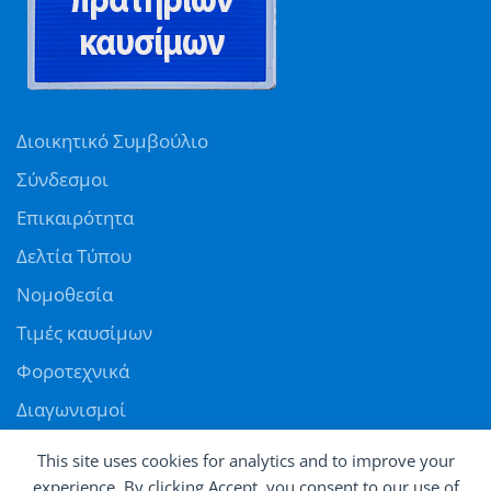
Διοικητικό Συμβούλιο
Σύνδεσμοι
Επικαιρότητα
Δελτία Τύπου
Νομοθεσία
Τιμές καυσίμων
Φοροτεχνικά
Διαγωνισμοί
Αγγελίες
This site uses cookies for analytics and to improve your
Θέσεις εργασίας
experience. By clicking Accept, you consent to our use of