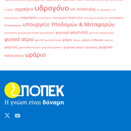
υδρογόνο
υγραέριο
υπ. Ανάπτυξης
τσιγάρο
υπ. Εργασίας
υπ.
υπερκέρδη
υπουργείο Ανάπτυξης
υπουργείο
Οικονομικών
υποτροφίες
υπουργείο Ενέργειας
υπουργείο Υποδομών & Μεταφορών
Οικονομικών
φορτιστές
φορτηγά
φορολογία
φορολογικά έσοδα
φορολόγηση
φυσικές καταστροφές
φυσικό αέριο
φόροι
φωτιά
φόρος άνθρακα
φωτοβολταϊκά
φόρος
φόρους
φόρτιση
ψηφιακό
ψηφιακή κάρτα εργασίας
χρονοκαθυστέρηση
ψηφιακά εργαλεία
ωράριο
πελατολόγιο