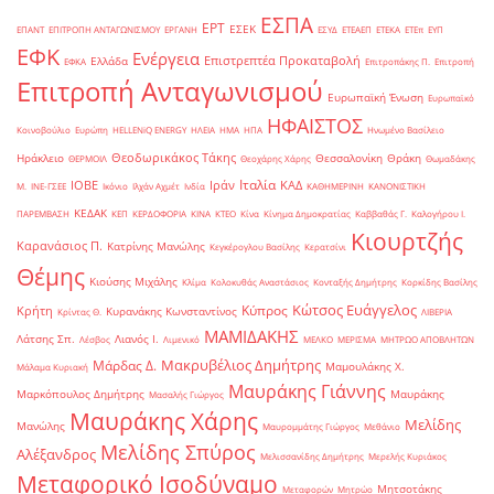
ΕΣΠΑ
ΕΡΤ
ΕΣΕΚ
ΕΠΑΝΤ
ΕΠΙΤΡΟΠΗ ΑΝΤΑΓΩΝΙΣΜΟΥ
ΕΡΓΑΝΗ
ΕΣΥΔ
ΕΤΕΑΕΠ
ΕΤΕΚΑ
ΕΤΕπ
ΕΥΠ
ΕΦΚ
Ενέργεια
Επιστρεπτέα Προκαταβολή
Ελλάδα
ΕΦΚΑ
Επιτροπάκης Π.
Επιτροπή
Επιτροπή Ανταγωνισμού
Ευρωπαϊκή Ένωση
Ευρωπαϊκό
ΗΦΑΙΣΤΟΣ
Κοινοβούλιο
Ευρώπη
ΗELLENiQ ENERGY
ΗΛΕΙΑ
ΗΜΑ
ΗΠΑ
Ηνωμένο Βασίλειο
Θεοδωρικάκος Τάκης
Ηράκλειο
Θεσσαλονίκη
Θράκη
ΘΕΡΜΟΙΛ
Θεοχάρης Χάρης
Θωμαδάκης
Ιταλία
ΙΟΒΕ
Ιράν
ΚΑΔ
Μ.
ΙΝΕ-ΓΣΕΕ
Ικόνιο
Ιλχάν Αχμέτ
Ινδία
ΚΑΘΗΜΕΡΙΝΗ
ΚΑΝΟΝΙΣΤΙΚΗ
ΚΕΔΑΚ
ΠΑΡΕΜΒΑΣΗ
ΚΕΠ
ΚΕΡΔΟΦΟΡΙΑ
ΚΙΝΑ
ΚΤΕΟ
Κίνα
Κίνημα Δημοκρατίας
Καββαθάς Γ.
Καλογήρου Ι.
Κιουρτζής
Καρανάσιος Π.
Κατρίνης Μανώλης
Κεγκέρογλου Βασίλης
Κερατσίνι
Θέμης
Κιούσης Μιχάλης
Κλίμα
Κολοκυθάς Αναστάσιος
Κονταξής Δημήτρης
Κορκίδης Βασίλης
Κώτσος Ευάγγελος
Κύπρος
Κρήτη
Κυρανάκης Κωνσταντίνος
Κρίντας Θ.
ΛΙΒΕΡΙΑ
ΜΑΜΙΔΑΚΗΣ
Λάτσης Σπ.
Λιανός Ι.
Λέσβος
Λιμενικό
ΜΕΛΚΟ
ΜΕΡΙΣΜΑ
ΜΗΤΡΩΟ ΑΠΟΒΛΗΤΩΝ
Μακρυβέλιος Δημήτρης
Μάρδας Δ.
Μαμουλάκης Χ.
Μάλαμα Κυριακή
Μαυράκης Γιάννης
Μαρκόπουλος Δημήτρης
Μαυράκης
Μασαλής Γιώργος
Μαυράκης Χάρης
Μελίδης
Μανώλης
Μαυρομμάτης Γιώργος
Μεθάνιο
Μελίδης Σπύρος
Αλέξανδρος
Μελισσανίδης Δημήτρης
Μερελής Κυριάκος
Μεταφορικό Ισοδύναμο
Μητσοτάκης
Μεταφορών
Μητρώο