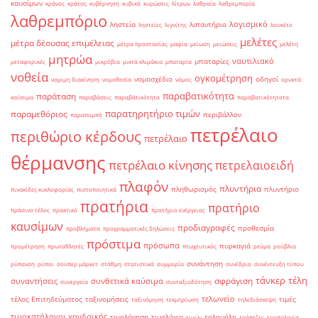
καυσίμων
κράνος
κράτος
κυβέρνηση
κυβικά
κυρώσεις
λίτρων
λαθραία
λαθρεμπορία
λαθρεμπόριο
λογισμικό
ληστεία
λιπαντήρια
ληστείες
λιγνίτης
λουκέτο
μελέτες
μέτρα δέουσας επιμέλειας
μέτρα προστασίας
μαφία
μείωση
μειώσεις
μελέτη
μητρώα
ναυτιλιακό
μπαταρίες
μεταφορικές
μικρόβια
μικτά κλιμάκια
μπαταρία
νοθεία
ογκομέτρηση
νομοσχέδιο
οδηγοί
νομιμη διακίνηση
νομοθεσία
νόμος
ορυκτά
παραβατικότητα
παράταση
καύσιμα
παραβάσεις
παραβάτικότητα
παραβατικότητατα
παρατηρητήριο τιμών
παραμεθόριος
περιβάλλον
παραπομπή
πετρέλαιο
περιθώριο κέρδους
πετρέλαιο
θέρμανσης
πετρέλαιο κίνησης
πετρελαιοειδή
πλαφόν
πλυντήρια
πληθωρισμός
πλυντήριο
πινακίδες κυκλοφορίας
πιστοποιητικά
πρατήρια
πρατήριο
πράσινο τέλος
πρακτικό
πρατήριο ενέργειας
καυσίμων
προδιαγραφές
προθεσμία
προβλήματα
προγραμματικές δηλώσεις
πρόστιμα
πρόσωπα
πυρκαγιά
προμέτρηση
πρωταθλητές
πτωχευτικός
ρεύμα
ρούβλια
συνάντηση
ρύπανση
ρύποι
σούπερ μάρκετ
στάθμη
στατιστικά
συμμορία
συνέδριο
συνέντευξη τύπου
τάνκερ
τέλη
σφράγιση
συναντήσεις
συνθετικά καύσιμα
συνεργεία
συνταξιοδότηση
τελωνείο
τέλος Επιτηδεύματος
ταξινομήσεις
τιμές
ταξινόμηση
τεκμηρίωση
τηλεδιάσκεψη
τιμοκατάλογοι χονδρικής
τιμολόγηση
τιμολόγιο
τολουόλη
τιμών
τράπεζες
τροπολογία