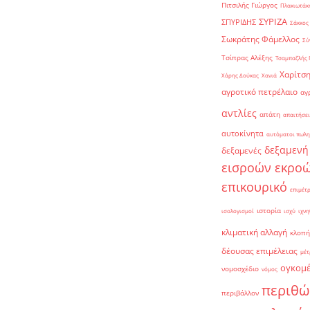
Πιτσιλής Γιώργος
Πλακιωτάκη
ΣΥΡΙΖΑ
ΣΠΥΡΙΔΗΣ
Σάκκος
Σωκράτης Φάμελλος
Σύ
Τσίπρας Αλέξης
Τσαμπαζλής 
Χαρίτση
Χάρης Δούκας
Χανιά
αγροτικό πετρέλαιο
αγ
αντλίες
απάτη
απαιτήσει
αυτοκίνητα
αυτόματοι πωλη
δεξαμενή
δεξαμενές
εισροών εκρο
επικουρικό
επιμέτ
ιστορία
ισολογισμοί
ισχύ
ιχνη
κλιματική αλλαγή
κλοπή
δέουσας επιμέλειας
μέτ
ογκομ
νομοσχέδιο
νόμος
περιθώ
περιβάλλον