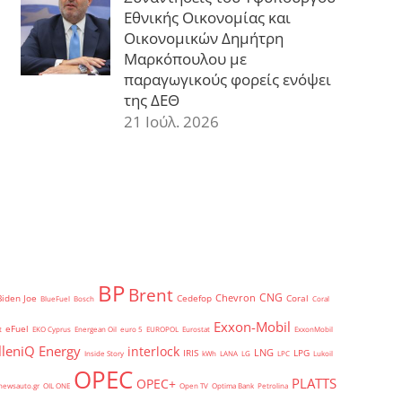
Εθνικής Οικονομίας και
Οικονομικών Δημήτρη
Μαρκόπουλου με
παραγωγικούς φορείς ενόψει
της ΔΕΘ
21 Ιούλ. 2026
BP
Brent
CNG
Chevron
Biden Joe
Cedefop
Coral
BlueFuel
Bosch
Coral
Exxon-Mobil
eFuel
t
EKO Cyprus
Energean Oil
euro 5
EUROPOL
Eurostat
ExxonMobil
lleniQ Energy
interlock
LNG
IRIS
LPG
Inside Story
kWh
LANA
LG
LPC
Lukoil
OPEC
PLATTS
OPEC+
newsauto.gr
OIL ONE
Open TV
Optima Bank
Petrolina