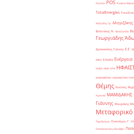
POS
Porsche
Prudent Warrio
TotalEnergies
TotalEne
Αληγιζάκης
Αλεξιάδης Τρ.
Βε
Βελετάκης Ν.
Βενεζουέλα
Γεωργιάδης Άδω
Ε.Ε.
Δρακακάκης Γιάννης
Ε
Ενέργεια
Ελλάδα
ΕΦΚΑ
ΗΦΑΙΣ
ΗΛΕΙΑ
ΗΜΑ
ΗΠΑ
ΚΑΘΗΜΕΡΙΝΗ
ΚΑΝΟΝΙΣΤΙΚΗ ΠΑ
Θέμης
Κιούσης Μιχ
ΜΑΜΙΔΑΚΗΣ
Λιμενικό
Γιάννης
Μαυράκης Μ
Μεταφορικό
Οικονόμου Γ.
Ταχυδρόμος
ΠΑ
Παπα
Παπαδοπούλου Ελισάβετ