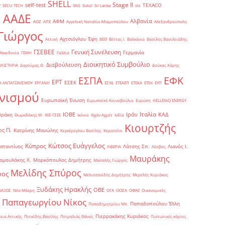
SHELL
Stage II
self-test
y
TEXACO
SECU-TECH
SKG
Sokol
Sri Lanka
sts
ΑΑΔΕ
Αλβανία
ΑΦΜ
1
ΑΟΖ
ΑΠΕ
Αγγελική Ναταλία Αδαμοπούλου
Αλεξανδρούπολη
Γιώργος
Αχτσιόγλου Έφη
Αττική
ΒΕΘ
Βέττας Ι.
Βαλκάνια
Βασίλης Βασιλειάδης
Γενική Συνέλευση
ΓΣΕΒΕΕ
Γερμανία
Μακεδονία
ΓΕΜΗ
Γαλλία
Διοικητικό Συμβούλιο
Διαβούλευση
ΥΛΙΣΤΗΡΙΑ
Δαγούμας Θ.
Δούκας Χάρης
ΕΦΚ
ΕΣΠΑ
ΕΡΤ
ΕΣΕΚ
Η ΑΝΤΑΓΩΝΙΣΜΟΥ
ΕΡΓΑΝΗ
ΕΣΥΔ
ΕΤΕΑΕΠ
ΕΤΕΚΑ
ΕΤΕπ
ΕΥΠ
νισμού
Ευρωπαϊκή Ένωση
Ευρωπαϊκό Κοινοβούλιο
Ευρώπη
ΗELLENiQ ENERGY
Ιταλία
ΙΟΒΕ
Ιράν
ΚΑΔ
Θράκη
Θωμαδάκης Μ.
ΙΝΕ-ΓΣΕΕ
Ικόνιο
Ιλχάν Αχμέτ
Ινδία
Κιουρτζής
ς Π.
Κατρίνης Μανώλης
Κεγκέρογλου Βασίλης
Κερατσίνι
Κώτσος Ευάγγελος
Κύπρος
σταντίνος
Λάτσης Σπ.
Λιανός Ι.
ΛΙΒΕΡΙΑ
Λέσβος
Μαυράκης
αμουλάκης Χ.
Μαρκόπουλος Δημήτρης
Μασαλής Γιώργος
Μελίδης Σπύρος
ρος
Μελισσανίδης Δημήτρης
Μερελής Κυριάκος
Ξυδάκης Ηρακλής
ΟΒΕ
ΝΑΞΟΣ
Νέα Μάκρη
ΟΓΑ
ΟΟΣΑ
ΟΦΑΕ
Οικονομικός
Παπαγεωργίου Νίκος
Παπαδοπούλου Έλλη
Παπαδημητρίου Μπ.
Πιερρακάκης Κυριάκος
εια Αττικής
Πετκίδης Βασίλης
Πετραλιάς Θάνος
Πιστωτικές κάρτες