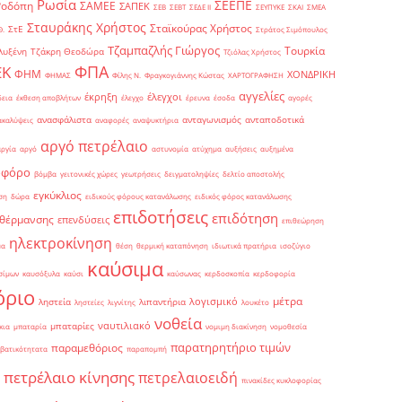
Ρωσία
ΣΕΕΠΕ
Ροδόπη
ΣΑΜΕΕ
ΣΑΠΕΚ
ΣΕΒ
ΣΕΒΤ
ΣΕΔΕ ΙΙ
ΣΕΥΠΥΚΕ
ΣΚΑΙ
ΣΜΕΑ
Σταυράκης Χρήστος
Σταϊκούρας Χρήστος
ΣτΕ
Θ.
Στράτος Σιμόπουλος
Τζαμπαζλής Γιώργος
Τουρκία
λυξένη
Τζάκρη Θεοδώρα
Τζιόλας Χρήστος
ΦΠΑ
ΕΚ
ΦΗΜ
ΧΟΝΔΡΙΚΗ
ΦΗΜΑΣ
Φίλης Ν.
Φραγκογιάννης Κώστας
ΧΑΡΤΟΓΡΑΦΗΣΗ
αγγελίες
έκρηξη
έλεγχοι
δεια
έκθεση αποβλήτων
έλεγχο
έρευνα
έσοδα
αγορές
ανασφάλιστα
ανταγωνισμός
ανταποδοτικά
ακαλύψεις
αναφορές
αναψυκτήρια
αργό πετρέλαιο
αργία
αργό
αστυνομία
ατύχημα
αυξήσεις
αυξημένα
οφόρο
βόμβα
γειτονικές χώρες
γεωτρήσεις
δειγματοληψίες
δελτίο αποστολής
εγκύκλιος
ση
δώρα
ειδικούς φόρους κατανάλωσης
ειδικός φόρος κατανάλωσης
επιδοτήσεις
επιδότηση
 θέρμανσης
επενδύσεις
επιθεώρηση
ηλεκτροκίνηση
μα
θέση
θερμική καταπόνηση
ιδιωτικά πρατήρια
ισοζύγιο
καύσιμα
σίμων
καυσόξυλα
καύσι
καύσωνας
κερδοσκοπία
κερδοφορία
όριο
μέτρα
λογισμικό
ληστεία
λιπαντήρια
ληστείες
λιγνίτης
λουκέτο
νοθεία
ναυτιλιακό
μπαταρίες
κια
μπαταρία
νομιμη διακίνηση
νομοθεσία
παρατηρητήριο τιμών
παραμεθόριος
βατικότητατα
παραπομπή
πετρέλαιο κίνησης
πετρελαιοειδή
πινακίδες κυκλοφορίας