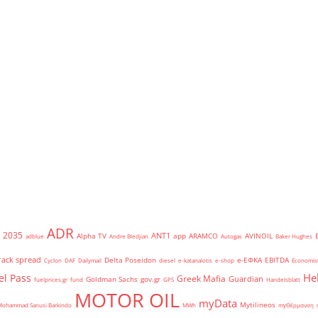
ADR
2035
ANT1
Alpha TV
app
ARAMCO
AVINOIL
adblue
Andre Bledjian
Autogas
Baker Hughes
rack spread
Delta Poseidon
e-ΕΦΚΑ
EBITDA
Cyclon
DAF
Dailymail
diesel
e-katanalotis
e-shop
Economis
He
el Pass
Greek Mafia
Guardian
Goldman Sachs
gov.gr
fuelprices.gr
fund
GPS
Handelsblatt
MOTOR OIL
myData
Mytilineos
Mohammad Sanusi Barkindo
MWh
myΘέρμανση