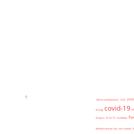
2030
'άδεια κυκλοφορίας
1202
covid-19
c
Energy
Fu
Κύπρου
fit for 55
FuelMate
Mediterranean Gas
mini market