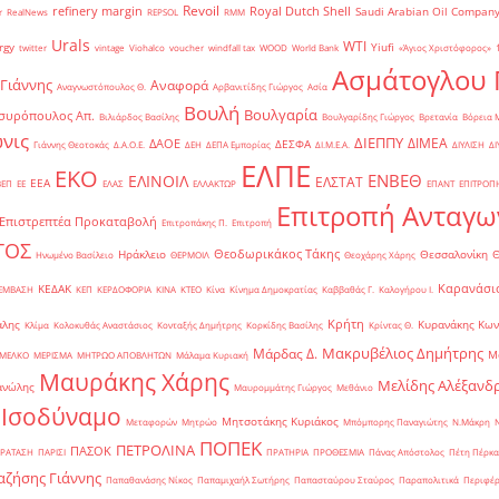
Revoil
refinery margin
Royal Dutch Shell
Saudi Arabian Oil Compan
r
RealNews
REPSOL
RMM
Urals
WTI
rgy
Yiufi
twitter
vintage
Viohalco
voucher
windfall tax
WOOD
World Bank
«Άγιος Χριστόφορος»
΄
Ασμάτογλου 
 Γιάννης
Αναφορά
Αναγνωστόπουλος Θ.
Αρβανιτίδης Γιώργος
Ασία
Βουλή
Βουλγαρία
συρόπουλος Απ.
Βιλιάρδος Βασίλης
Βουλγαρίδης Γιώργος
Βρετανία
Βόρεια 
νις
ΔΙΕΠΠΥ
ΔΙΜΕΑ
ΔΑΟΕ
ΔΕΣΦΑ
Γιάννης Θεοτοκάς
Δ.Α.Ο.Ε.
ΔΕΗ
ΔΕΠΑ Εμπορίας
ΔΙ.Μ.Ε.Α.
ΔΙΥΛΙΣΗ
ΔΙ
ΕΛΠΕ
ΕΚΟ
ΕΝΒΕΘ
ΕΛΙΝΟΙΛ
ΕΛΣΤΑΤ
ΕΕΑ
ΒΕΠ
ΕΕ
ΕΛΑΣ
ΕΛΛΑΚΤΩΡ
ΕΠΑΝΤ
ΕΠΙΤΡΟΠ
Επιτροπή Ανταγω
Επιστρεπτέα Προκαταβολή
Επιτροπάκης Π.
Επιτροπή
ΤΟΣ
Θεοδωρικάκος Τάκης
Ηράκλειο
Θεσσαλονίκη
Ηνωμένο Βασίλειο
ΘΕΡΜΟΙΛ
Θεοχάρης Χάρης
Καρανάσιο
ΚΕΔΑΚ
ΡΕΜΒΑΣΗ
ΚΕΠ
ΚΕΡΔΟΦΟΡΙΑ
ΚΙΝΑ
ΚΤΕΟ
Κίνα
Κίνημα Δημοκρατίας
Καββαθάς Γ.
Καλογήρου Ι.
Κρήτη
άλης
Κυρανάκης Κων
Κλίμα
Κολοκυθάς Αναστάσιος
Κονταξής Δημήτρης
Κορκίδης Βασίλης
Κρίντας Θ.
Μακρυβέλιος Δημήτρης
Μάρδας Δ.
Μ
ΜΕΛΚΟ
ΜΕΡΙΣΜΑ
ΜΗΤΡΩΟ ΑΠΟΒΛΗΤΩΝ
Μάλαμα Κυριακή
Μαυράκης Χάρης
Μελίδης Αλέξανδ
ανώλης
Μαυρομμάτης Γιώργος
Μεθάνιο
 Ισοδύναμο
Μητσοτάκης Κυριάκος
Μεταφορών
Μητρώο
Μπόμπορης Παναγιώτης
Ν.Μάκρη
ΠΟΠΕΚ
ΠΕΤΡΟΛΙΝΑ
ΠΑΣΟΚ
ΡΑΤΑΣΗ
ΠΑΡΙΣΙ
ΠΡΑΤΗΡΙΑ
ΠΡΟΘΕΣΜΙΑ
Πάνας Απόστολος
Πέτη Πέρκα
ζήσης Γιάννης
Παπαθανάσης Νίκος
Παπαμιχαήλ Σωτήρης
Παπασταύρου Σταύρος
Παραπολιτικά
Περιφέρ