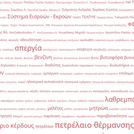
Πούλου Γιώτα
ΡΑΕ
ς Γιάννης
Πολωνία
Πρέβεζα
Πρατηριούχοι
Προκοπίου Γ.
Πρωθυπουργό
Πυροσβεστική
Σιάμισιης Ανδρέας
Σκρέκας Κώστας
Σαμόλης Λ.
 Αντώνης
Σαουδική Αραβία
Σβίγκου Ρ.
Σκυλακάκης 
Σύστημα Εισροών - Εκροών
ΤΕΑΠΥΚ
Ταπρατζή Πο
νταξη
ΤΑΜΕΙΟ
Ταγαράς Νίκος
Φ
Γιώργος
Τσεχία
Τσιάρας Κωνσταντίνος
ΥΜΕ
Υπουργείο Εργασίας Κοινωνικών Ασφαλίσεων
Υπουργό Ανάπτυξης
ς Αλ.
Χατζηθεοδοσίου Γ.
Χουρδάκης Μιχαήλ
Χρηστίδου Ραλλία
Χατζηνικολάου Ν.
Χρηματιστήριο
ά
αδειοδότηση
ρότες
αγωγός
αμόλυβδη
αεροπορικά καύσιμα
αιτήματα
ανάκτηση ατμών
αναβάθμιση
αν
απεργία
απόβλητα
απόδειξη
ς
απαλλαγή
αποζημίωση
αποτελέσματα
απόσυρση
απόφαση
βενζίνη
βυτιοφόρα
βυτι
βυτίο
τές
αύξηση
βαρέλι
βενζίνες
βενζίνης
βιοκαύσιμα
βιοντίζελ
διαλύτες
διυλιστήρια
δηλώσεις
διασύνδεση ταμειακών
διάρρηξη
διαγωνισμός
δικαστήριο
δό
ών
επίδομα
εμπάργκο
εισφορά αλληλεγγύης
εισφορές
εμπρησμός
εμπόριο
ενεργειακή κρίση
ενισχύσεις
ηλεκτρικά αυτοκίνητα
ευρώ
ηλεκτρικά οχήματα
ρηση
εταιρείες
ηλεκτρικά ποδήλατα
ηλεκτρικό ρεύ
κέρδη
κίνητρα
καταγγελίες
κατανάλωση
θέτης
κάμερα ασφαλείας
κακοκαιρία
κανονισμός
κατάρτιση
καυ
λαθρεμπ
 καυσίμων
κράνος
κράτος
κυβέρνηση
κυβικά
κυρώσεις
λίτρων
λαθραία
λαθρεμπορία
μητρώα
μελέτες
ρα προστασίας
μαφία
μείωση
μειώσεις
μελέτη
μεταφορικές
μικρόβια
μικτά κλιμά
έτρηση
παραβατικότητα
παράταση
οδηγοί
ορυκτά καύσιμα
παραβάσεις
παραβάτικότητα
παρα
πετρέλαιο θέρμανσης
ριο κέρδους
πετρέλαιο