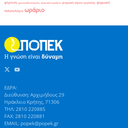
φόρτιση
ψηφιακό
ψηφιακή κάρτα εργασίας
χρονοκαθυστέρηση
ψηφιακά εργαλεία
ωράριο
πελατολόγιο
ΕΔΡΑ:
Διεύθυνση: Αρχιμήδους 29
Ηράκλειο Κρήτης, 71306
ΤΗΛ: 2810 220885
FAX: 2810 220881
EMAIL: popek@popek.gr