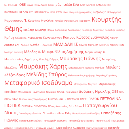
Ιταλία
ΙΟΒΕ
Ιράν
ΚΑΔ
Μ.
ΙΝΕ-ΓΣΕΕ
Ικόνιο
Ιλχάν Αχμέτ
Ινδία
ΚΑΘΗΜΕΡΙΝΗ
ΚΑΝΟΝΙΣΤΙΚΗ
ΚΕΔΑΚ
ΠΑΡΕΜΒΑΣΗ
ΚΕΠ
ΚΕΡΔΟΦΟΡΙΑ
ΚΙΝΑ
ΚΤΕΟ
Κίνα
Κίνημα Δημοκρατίας
Καββαθάς Γ.
Καλογήρου Ι.
Κιουρτζής
Καρανάσιος Π.
Κατρίνης Μανώλης
Κεγκέρογλου Βασίλης
Κερατσίνι
Θέμης
Κιούσης Μιχάλης
Κλίμα
Κολοκυθάς Αναστάσιος
Κονταξής Δημήτρης
Κορκίδης Βασίλης
Κώτσος Ευάγγελος
Κύπρος
Κρήτη
Κυρανάκης Κωνσταντίνος
Κρίντας Θ.
ΛΙΒΕΡΙΑ
ΜΑΜΙΔΑΚΗΣ
Λάτσης Σπ.
Λιανός Ι.
Λέσβος
Λιμενικό
ΜΕΛΚΟ
ΜΕΡΙΣΜΑ
ΜΗΤΡΩΟ ΑΠΟΒΛΗΤΩΝ
Μακρυβέλιος Δημήτρης
Μάρδας Δ.
Μαμουλάκης Χ.
Μάλαμα Κυριακή
Μαυράκης Γιάννης
Μαρκόπουλος Δημήτρης
Μαυράκης
Μασαλής Γιώργος
Μαυράκης Χάρης
Μελίδης
Μανώλης
Μαυρομμάτης Γιώργος
Μεθάνιο
Μελίδης Σπύρος
Αλέξανδρος
Μελισσανίδης Δημήτρης
Μερελής Κυριάκος
Μεταφορικό Ισοδύναμο
Μητσοτάκης
Μεταφορών
Μητρώο
Ξυδάκης Ηρακλής
ΟΒΕ
Κυριάκος
Μπόμπορης Παναγιώτης
Ν.Μάκρη
ΝΑΞΟΣ
Νέα Μάκρη
ΟΓΑ
ΠΕΤΡΟΛΙΝΑ
ΠΑΣΟΚ
Οικονόμου Γ.
ΟΟΣΑ
ΟΦΑΕ
Οικονομικός Ταχυδρόμος
ΠΑΡΑΤΑΣΗ
ΠΑΡΙΣΙ
ΠΟΠΕΚ
Παπαγεωργίου
ΠΡΑΤΗΡΙΑ
ΠΡΟΘΕΣΜΙΑ
Πάνας Απόστολος
Πέτη Πέρκα
Νίκος
Παπαζήσης
Παπαδοπούλου Έλλη
Παπαδημητρίου Μπ.
Παπαδοπούλου Ελισάβετ
Γιάννης
Παπαθανάσης Νίκος
Παπαμιχαήλ Σωτήρης
Παπασταύρου Σταύρος
Παραπολιτικά
Περιφέρεια
Πιερρακάκης Κυριάκος
Πιτσιλής
Αττικής
Πετκίδης Βασίλης
Πετραλιάς Θάνος
Πιστωτικές κάρτες