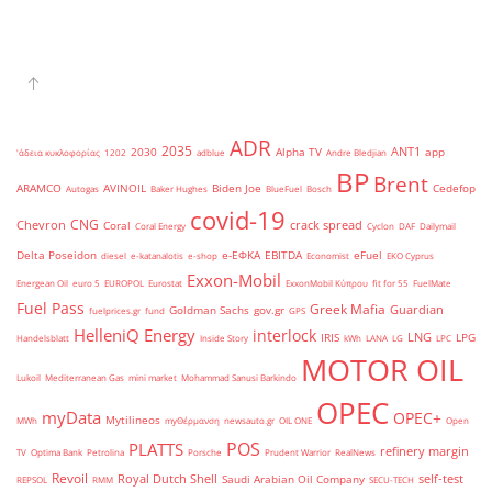
ADR
2035
ANT1
2030
Alpha TV
app
'άδεια κυκλοφορίας
1202
adblue
Andre Bledjian
BP
Brent
ARAMCO
AVINOIL
Biden Joe
Cedefop
Autogas
Baker Hughes
BlueFuel
Bosch
covid-19
CNG
Chevron
crack spread
Coral
Coral Energy
Cyclon
DAF
Dailymail
Delta Poseidon
e-ΕΦΚΑ
EBITDA
eFuel
diesel
e-katanalotis
e-shop
Economist
EKO Cyprus
Exxon-Mobil
Energean Oil
euro 5
EUROPOL
Eurostat
ExxonMobil Κύπρου
fit for 55
FuelMate
Fuel Pass
Greek Mafia
Guardian
Goldman Sachs
gov.gr
fuelprices.gr
fund
GPS
HelleniQ Energy
interlock
LNG
IRIS
LPG
Handelsblatt
Inside Story
kWh
LANA
LG
LPC
MOTOR OIL
Lukoil
Mediterranean Gas
mini market
Mohammad Sanusi Barkindo
OPEC
myData
OPEC+
Mytilineos
MWh
myΘέρμανση
newsauto.gr
OIL ONE
Open
POS
PLATTS
refinery margin
TV
Optima Bank
Petrolina
Porsche
Prudent Warrior
RealNews
Revoil
Royal Dutch Shell
self-test
Saudi Arabian Oil Company
REPSOL
RMM
SECU-TECH