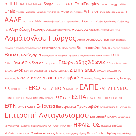
SHELL
TotalEnergies
Stage II
TEXACO
TotalEnergy
SKG
Sokol
Sri Lanka
sts
twitter
Urals
WTI
Yiufi
vintage
Viohalco
voucher
windfall tax
WOOD
World Bank
«Άγιος Χριστόφορος»
΄1
ΑΑΔΕ
Αλβανία
ΑΦΜ
ΑΟΖ
ΑΠΕ
Αγγελική Ναταλία Αδαμοπούλου
Αλεξανδρούπολη
Αλεξιάδης
Αληγιζάκης Γιάννης
Αναφορά
Τρ.
Αναγνωστόπουλος Θ.
Αρβανιτίδης Γιώργος
Ασία
Ασμάτογλου Γιώργος
Αχτσιόγλου Έφη
Αττική
ΒΕΘ
Βέττας Ι.
Βεσυρόπουλος Απ.
Βελετάκης Ν.
Βαλκάνια
Βασίλης Βασιλειάδης
Βενεζουέλα
Βιλιάρδος Βασίλης
Βουλή
Βουλγαρία
ΓΣΕΒΕΕ
Βουλγαρίδης Γιώργος
Βρετανία
Βόρεια Μακεδονία
ΓΕΜΗ
Γεωργιάδης Άδωνις
Γενική Συνέλευση
Γερμανία
Γαλλία
Γιάννης Θεοτοκάς
ΔΙΕΠΠΥ
ΔΙΜΕΑ
ΔΑΟΕ
ΔΕΣΦΑ
Δ.Α.Ο.Ε.
ΔΕΗ
ΔΕΠΑ Εμπορίας
ΔΙ.Μ.Ε.Α.
ΔΙΥΛΙΣΗ
ΔΙΥΛΙΣΤΗΡΙΑ
Διοικητικό Συμβούλιο
Διαβούλευση
Δρακακάκης Γιάννης
Δαγούμας Θ.
Δούκας Χάρης
ΕΛΠΕ
ΕΚΟ
ΕΝΒΕΘ
ΕΛΙΝΟΙΛ
ΕΛΣΤΑΤ
Ε.Ε.
ΕΕΑ
ΕΒΕΠ
ΕΕ
ΕΛΑΣ
ΕΛΛΑΚΤΩΡ
ΕΣΠΑ
ΕΡΤ
ΕΣΕΚ
ΕΠΑΝΤ
ΕΠΙΤΡΟΠΗ ΑΝΤΑΓΩΝΙΣΜΟΥ
ΕΡΓΑΝΗ
ΕΣΥΔ
ΕΤΕΑΕΠ
ΕΤΕΚΑ
ΕΤΕπ
ΕΥΠ
ΕΦΚ
Ενέργεια
Επιστρεπτέα Προκαταβολή
Ελλάδα
ΕΦΚΑ
Επιτροπάκης Π.
Επιτροπή
Επιτροπή Ανταγωνισμού
Ευρωπαϊκή Ένωση
Ευρωπαϊκό
ΗΦΑΙΣΤΟΣ
Κοινοβούλιο
Ευρώπη
ΗELLENiQ ENERGY
ΗΛΕΙΑ
ΗΜΑ
ΗΠΑ
Ηνωμένο Βασίλειο
Θεοδωρικάκος Τάκης
Ηράκλειο
Θεσσαλονίκη
Θράκη
ΘΕΡΜΟΙΛ
Θεοχάρης Χάρης
Θωμαδάκης