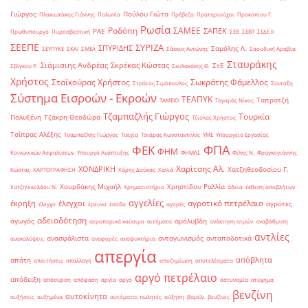
Γιώργος
Πούλου Γιώτα
Πλακιωτάκης Γιάννης
Πολωνία
Πρέβεζα
Πρατηριούχοι
Προκοπίου Γ.
Ρωσία
Ροδόπη
ΣΑΜΕΕ
ΣΑΠΕΚ
ΡΑΕ
Πρωθυπουργό
Πυροσβεστική
ΣΕΒ
ΣΕΒΤ
ΣΕΔΕ ΙΙ
ΣΕΕΠΕ
ΣΥΡΙΖΑ
ΣΠΥΡΙΔΗΣ
Σαμόλης Λ.
ΣΕΥΠΥΚΕ
ΣΚΑΙ
ΣΜΕΑ
Σάκκος Αντώνης
Σαουδική Αραβία
Σταυράκης
Σιάμισιης Ανδρέας
Σκρέκας Κώστας
ΣτΕ
Σβίγκου Ρ.
Σκυλακάκης Θ.
Χρήστος
Σταϊκούρας Χρήστος
Σωκράτης Φάμελλος
Στράτος Σιμόπουλος
Σύνταξη
Σύστημα Εισροών - Εκροών
ΤΕΑΠΥΚ
Ταπρατζή
ΤΑΜΕΙΟ
Ταγαράς Νίκος
Τζαμπαζλής Γιώργος
Τουρκία
Πολυξένη
Τζάκρη Θεοδώρα
Τζιόλας Χρήστος
Τσίπρας Αλέξης
Τσαμπαζλής Γιώργος
Τσεχία
Τσιάρας Κωνσταντίνος
ΥΜΕ
Υπουργείο Εργασίας
ΦΠΑ
ΦΕΚ
ΦΗΜ
Κοινωνικών Ασφαλίσεων
Υπουργό Ανάπτυξης
ΦΗΜΑΣ
Φίλης Ν.
Φραγκογιάννης
Χαρίτσης Αλ.
ΧΟΝΔΡΙΚΗ
Χατζηθεοδοσίου Γ.
Κώστας
ΧΑΡΤΟΓΡΑΦΗΣΗ
Χάρης Δούκας
Χανιά
Χουρδάκης Μιχαήλ
Χρηστίδου Ραλλία
Χατζηνικολάου Ν.
Χρηματιστήριο
άδεια
έκθεση αποβλήτων
αγγελίες
αγροτικό πετρέλαιο
έκρηξη
έλεγχοι
αγρότες
έλεγχο
έρευνα
έσοδα
αγορές
αδειοδότηση
αγωγός
αμόλυβδη
αεροπορικά καύσιμα
αιτήματα
ανάκτηση ατμών
αναβάθμιση
αντλίες
ανασφάλιστα
ανταγωνισμός
ανταποδοτικά
ανακαλύψεις
αναφορές
αναψυκτήρια
απεργία
απόβλητα
απάτη
απαιτήσεις
απαλλαγή
αποζημίωση
αποτελέσματα
αργό πετρέλαιο
απόδειξη
απόσυρση
απόφαση
αργία
αργό
αστυνομία
ατύχημα
βενζίνη
αυτοκίνητα
αυξήσεις
αυξημένα
αυτόματοι πωλητές
αύξηση
βαρέλι
βενζίνες