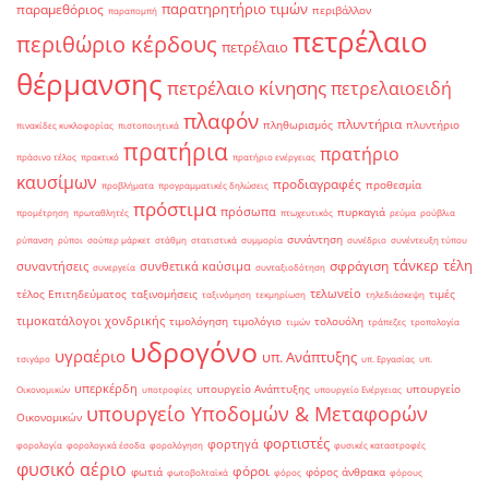
παρατηρητήριο τιμών
παραμεθόριος
περιβάλλον
παραπομπή
πετρέλαιο
περιθώριο κέρδους
πετρέλαιο
θέρμανσης
πετρέλαιο κίνησης
πετρελαιοειδή
πλαφόν
πλυντήρια
πληθωρισμός
πλυντήριο
πινακίδες κυκλοφορίας
πιστοποιητικά
πρατήρια
πρατήριο
πράσινο τέλος
πρακτικό
πρατήριο ενέργειας
καυσίμων
προδιαγραφές
προθεσμία
προβλήματα
προγραμματικές δηλώσεις
πρόστιμα
πρόσωπα
πυρκαγιά
προμέτρηση
πρωταθλητές
πτωχευτικός
ρεύμα
ρούβλια
συνάντηση
ρύπανση
ρύποι
σούπερ μάρκετ
στάθμη
στατιστικά
συμμορία
συνέδριο
συνέντευξη τύπου
τάνκερ
τέλη
σφράγιση
συναντήσεις
συνθετικά καύσιμα
συνεργεία
συνταξιοδότηση
τελωνείο
τέλος Επιτηδεύματος
ταξινομήσεις
τιμές
ταξινόμηση
τεκμηρίωση
τηλεδιάσκεψη
τιμοκατάλογοι χονδρικής
τιμολόγηση
τιμολόγιο
τολουόλη
τιμών
τράπεζες
τροπολογία
υδρογόνο
υγραέριο
υπ. Ανάπτυξης
τσιγάρο
υπ. Εργασίας
υπ.
υπερκέρδη
υπουργείο Ανάπτυξης
υπουργείο
Οικονομικών
υποτροφίες
υπουργείο Ενέργειας
υπουργείο Υποδομών & Μεταφορών
Οικονομικών
φορτιστές
φορτηγά
φορολογία
φορολογικά έσοδα
φορολόγηση
φυσικές καταστροφές
φυσικό αέριο
φόροι
φωτιά
φόρος άνθρακα
φωτοβολταϊκά
φόρος
φόρους