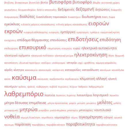
βυτιοφόρα
βυτιοφόρο
βυτίο
βενζίνης
βιοκαύσιμα
βιοντίζελ
βόμβα
γειτονικές χώρες
δεξαμενή
δεξαμενές
δηλώσεις
γεωτρήσεις
δειγματοληψίες
δελτίο αποστολής
διάρρηξη
διαλύτες
διυλιστήρια
διασύνδεση ταμειακών
διαγωνισμός
δικαστήριο
δόση
δώρα
εισροών
εγκύκλιος
ειδικούς φόρους κατανάλωσης
ειδικός φόρος κατανάλωσης
εκροών
εμπάργκο
εισφορά αλληλεγγύης
εισφορές
εμπρησμός
εμπόριο
ενεργειακή κρίση
επιδοτήσεις
επιδότηση
επίδομα θέρμανσης
επενδύσεις
ενισχύσεις
επικουρικό
ηλεκτρικά αυτοκίνητα
ευρώ
επιθεώρηση
επιμέτρηση
εταιρείες
ηλεκτροκίνηση
ηλεκτρικά οχήματα
ηλεκτρικά ποδήλατα
ηλεκτρικό ρεύμα
θέση
θερμική
ιστορία
καταπόνηση
ιδιωτικά πρατήρια
ισοζύγιο
ισολογισμοί
ισχύ
ιχνηθέτης
κάμερα ασφαλείας
κέρδη
κίνητρα
καταγγελίες
κατανάλωση
κακοκαιρία
κανονισμός
κατάρτιση
καυσίμων
καυσόξυλα
καύσιμα
κλιματική αλλαγή
κλοπή
καύσι
καύσωνας
κερδοσκοπία
κερδοφορία
καυσίμων
κράνος
κράτος
κυβέρνηση
κυβικά
κυρώσεις
λίτρων
λαθραία
λαθρεμπορία
λαθρεμπόριο
λογισμικό
ληστεία
λιπαντήρια
ληστείες
λιγνίτης
λουκέτο
μελέτες
μέτρα δέουσας επιμέλειας
μέτρα προστασίας
μαφία
μείωση
μειώσεις
μελέτη
μητρώα
ναυτιλιακό
μπαταρίες
μεταφορικές
μικρόβια
μικτά κλιμάκια
μπαταρία
νοθεία
ογκομέτρηση
νομοσχέδιο
οδηγοί
νομιμη διακίνηση
νομοθεσία
νόμος
ορυκτά
παραβατικότητα
παράταση
καύσιμα
παραβάσεις
παραβάτικότητα
παραβατικότητατα