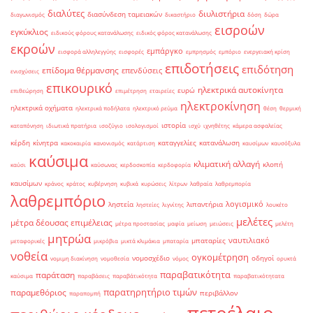
διαλύτες
διυλιστήρια
διασύνδεση ταμειακών
διαγωνισμός
δικαστήριο
δόση
δώρα
εισροών
εγκύκλιος
ειδικούς φόρους κατανάλωσης
ειδικός φόρος κατανάλωσης
εκροών
εμπάργκο
εισφορά αλληλεγγύης
εισφορές
εμπρησμός
εμπόριο
ενεργειακή κρίση
επιδοτήσεις
επιδότηση
επίδομα θέρμανσης
επενδύσεις
ενισχύσεις
επικουρικό
ηλεκτρικά αυτοκίνητα
ευρώ
επιθεώρηση
επιμέτρηση
εταιρείες
ηλεκτροκίνηση
ηλεκτρικά οχήματα
ηλεκτρικά ποδήλατα
ηλεκτρικό ρεύμα
θέση
θερμική
ιστορία
καταπόνηση
ιδιωτικά πρατήρια
ισοζύγιο
ισολογισμοί
ισχύ
ιχνηθέτης
κάμερα ασφαλείας
κέρδη
κίνητρα
καταγγελίες
κατανάλωση
κακοκαιρία
κανονισμός
κατάρτιση
καυσίμων
καυσόξυλα
καύσιμα
κλιματική αλλαγή
κλοπή
καύσι
καύσωνας
κερδοσκοπία
κερδοφορία
καυσίμων
κράνος
κράτος
κυβέρνηση
κυβικά
κυρώσεις
λίτρων
λαθραία
λαθρεμπορία
λαθρεμπόριο
λογισμικό
ληστεία
λιπαντήρια
ληστείες
λιγνίτης
λουκέτο
μελέτες
μέτρα δέουσας επιμέλειας
μέτρα προστασίας
μαφία
μείωση
μειώσεις
μελέτη
μητρώα
ναυτιλιακό
μπαταρίες
μεταφορικές
μικρόβια
μικτά κλιμάκια
μπαταρία
νοθεία
ογκομέτρηση
νομοσχέδιο
οδηγοί
νομιμη διακίνηση
νομοθεσία
νόμος
ορυκτά
παραβατικότητα
παράταση
καύσιμα
παραβάσεις
παραβάτικότητα
παραβατικότητατα
παρατηρητήριο τιμών
παραμεθόριος
περιβάλλον
παραπομπή