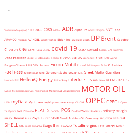
ADR
2035
ANT1
2030
Alpha TV
app
'άδεια κυκλοφορίας
1202
adblue
Andre Bledjian
BP
Brent
ARAMCO
AVINOIL
Biden Joe
Cedefop
Autogas
Baker Hughes
BlueFuel
Bosch
covid-19
CNG
Chevron
crack spread
Coral
Coral Energy
Cyclon
DAF
Dailymail
Delta Poseidon
e-ΕΦΚΑ
EBITDA
eFuel
diesel
e-katanalotis
e-shop
Economist
EKO Cyprus
Exxon-Mobil
Energean Oil
euro 5
EUROPOL
Eurostat
ExxonMobil Κύπρου
fit for 55
FuelMate
Fuel Pass
Greek Mafia
Guardian
Goldman Sachs
gov.gr
fuelprices.gr
fund
GPS
HelleniQ Energy
interlock
LNG
IRIS
LPG
Handelsblatt
Inside Story
kWh
LANA
LG
LPC
MOTOR OIL
Lukoil
Mediterranean Gas
mini market
Mohammad Sanusi Barkindo
OPEC
myData
OPEC+
Mytilineos
MWh
myΘέρμανση
newsauto.gr
OIL ONE
Open
POS
PLATTS
refinery margin
TV
Optima Bank
Petrolina
Porsche
Prudent Warrior
RealNews
Revoil
Royal Dutch Shell
self-test
Saudi Arabian Oil Company
REPSOL
RMM
SECU-TECH
SHELL
TotalEnergies
Stage II
TEXACO
TotalEnergy
SKG
Sokol
Sri Lanka
sts
twitter
Urals
WTI