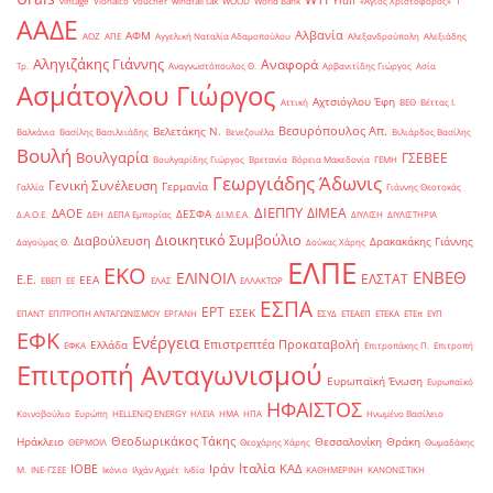
Yiufi
vintage
Viohalco
voucher
windfall tax
WOOD
World Bank
«Άγιος Χριστόφορος»
΄1
ΑΑΔΕ
Αλβανία
ΑΦΜ
ΑΟΖ
ΑΠΕ
Αγγελική Ναταλία Αδαμοπούλου
Αλεξανδρούπολη
Αλεξιάδης
Αληγιζάκης Γιάννης
Αναφορά
Τρ.
Αναγνωστόπουλος Θ.
Αρβανιτίδης Γιώργος
Ασία
Ασμάτογλου Γιώργος
Αχτσιόγλου Έφη
Αττική
ΒΕΘ
Βέττας Ι.
Βεσυρόπουλος Απ.
Βελετάκης Ν.
Βαλκάνια
Βασίλης Βασιλειάδης
Βενεζουέλα
Βιλιάρδος Βασίλης
Βουλή
Βουλγαρία
ΓΣΕΒΕΕ
Βουλγαρίδης Γιώργος
Βρετανία
Βόρεια Μακεδονία
ΓΕΜΗ
Γεωργιάδης Άδωνις
Γενική Συνέλευση
Γερμανία
Γαλλία
Γιάννης Θεοτοκάς
ΔΙΕΠΠΥ
ΔΙΜΕΑ
ΔΑΟΕ
ΔΕΣΦΑ
Δ.Α.Ο.Ε.
ΔΕΗ
ΔΕΠΑ Εμπορίας
ΔΙ.Μ.Ε.Α.
ΔΙΥΛΙΣΗ
ΔΙΥΛΙΣΤΗΡΙΑ
Διοικητικό Συμβούλιο
Διαβούλευση
Δρακακάκης Γιάννης
Δαγούμας Θ.
Δούκας Χάρης
ΕΛΠΕ
ΕΚΟ
ΕΝΒΕΘ
ΕΛΙΝΟΙΛ
ΕΛΣΤΑΤ
Ε.Ε.
ΕΕΑ
ΕΒΕΠ
ΕΕ
ΕΛΑΣ
ΕΛΛΑΚΤΩΡ
ΕΣΠΑ
ΕΡΤ
ΕΣΕΚ
ΕΠΑΝΤ
ΕΠΙΤΡΟΠΗ ΑΝΤΑΓΩΝΙΣΜΟΥ
ΕΡΓΑΝΗ
ΕΣΥΔ
ΕΤΕΑΕΠ
ΕΤΕΚΑ
ΕΤΕπ
ΕΥΠ
ΕΦΚ
Ενέργεια
Επιστρεπτέα Προκαταβολή
Ελλάδα
ΕΦΚΑ
Επιτροπάκης Π.
Επιτροπή
Επιτροπή Ανταγωνισμού
Ευρωπαϊκή Ένωση
Ευρωπαϊκό
ΗΦΑΙΣΤΟΣ
Κοινοβούλιο
Ευρώπη
ΗELLENiQ ENERGY
ΗΛΕΙΑ
ΗΜΑ
ΗΠΑ
Ηνωμένο Βασίλειο
Θεοδωρικάκος Τάκης
Ηράκλειο
Θεσσαλονίκη
Θράκη
ΘΕΡΜΟΙΛ
Θεοχάρης Χάρης
Θωμαδάκης
Ιταλία
ΙΟΒΕ
Ιράν
ΚΑΔ
Μ.
ΙΝΕ-ΓΣΕΕ
Ικόνιο
Ιλχάν Αχμέτ
Ινδία
ΚΑΘΗΜΕΡΙΝΗ
ΚΑΝΟΝΙΣΤΙΚΗ