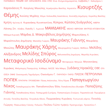
ΚΕΔΑΚ
ΠΑΡΕΜΒΑΣΗ
ΚΕΠ
ΚΕΡΔΟΦΟΡΙΑ
ΚΙΝΑ
ΚΤΕΟ
Κίνα
Κίνημα Δημοκρατίας
Καββαθάς Γ.
Καλογήρου Ι.
Κιουρτζής
Καρανάσιος Π.
Κατρίνης Μανώλης
Κεγκέρογλου Βασίλης
Κερατσίνι
Θέμης
Κιούσης Μιχάλης
Κλίμα
Κολοκυθάς Αναστάσιος
Κονταξής Δημήτρης
Κορκίδης Βασίλης
Κώτσος Ευάγγελος
Κύπρος
Κρήτη
Κυρανάκης Κωνσταντίνος
Κρίντας Θ.
ΛΙΒΕΡΙΑ
ΜΑΜΙΔΑΚΗΣ
Λάτσης Σπ.
Λιανός Ι.
Λέσβος
Λιμενικό
ΜΕΛΚΟ
ΜΕΡΙΣΜΑ
ΜΗΤΡΩΟ ΑΠΟΒΛΗΤΩΝ
Μακρυβέλιος Δημήτρης
Μάρδας Δ.
Μαμουλάκης Χ.
Μάλαμα Κυριακή
Μαυράκης Γιάννης
Μαρκόπουλος Δημήτρης
Μαυράκης
Μασαλής Γιώργος
Μαυράκης Χάρης
Μελίδης
Μανώλης
Μαυρομμάτης Γιώργος
Μεθάνιο
Μελίδης Σπύρος
Αλέξανδρος
Μελισσανίδης Δημήτρης
Μερελής Κυριάκος
Μεταφορικό Ισοδύναμο
Μητσοτάκης
Μεταφορών
Μητρώο
Ξυδάκης Ηρακλής
ΟΒΕ
Κυριάκος
Μπόμπορης Παναγιώτης
Ν.Μάκρη
ΝΑΞΟΣ
Νέα Μάκρη
ΟΓΑ
ΠΕΤΡΟΛΙΝΑ
ΠΑΣΟΚ
Οικονόμου Γ.
ΟΟΣΑ
ΟΦΑΕ
Οικονομικός Ταχυδρόμος
ΠΑΡΑΤΑΣΗ
ΠΑΡΙΣΙ
ΠΟΠΕΚ
Παπαγεωργίου
ΠΡΑΤΗΡΙΑ
ΠΡΟΘΕΣΜΙΑ
Πάνας Απόστολος
Πέτη Πέρκα
Νίκος
Παπαζήσης
Παπαδοπούλου Έλλη
Παπαδημητρίου Μπ.
Παπαδοπούλου Ελισάβετ
Γιάννης
Παπαθανάσης Νίκος
Παπαμιχαήλ Σωτήρης
Παπασταύρου Σταύρος
Παραπολιτικά
Περιφέρεια
Πιερρακάκης Κυριάκος
Πιτσιλής
Αττικής
Πετκίδης Βασίλης
Πετραλιάς Θάνος
Πιστωτικές κάρτες
Γιώργος
Πούλου Γιώτα
Πλακιωτάκης Γιάννης
Πολωνία
Πρέβεζα
Πρατηριούχοι
Προκοπίου Γ.