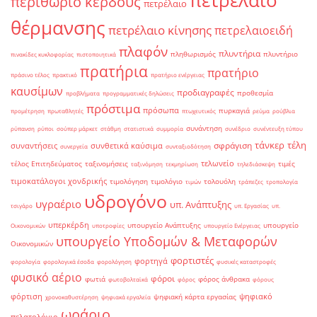
πετρέλαιο
περιθώριο κέρδους
πετρέλαιο
θέρμανσης
πετρέλαιο κίνησης
πετρελαιοειδή
πλαφόν
πλυντήρια
πληθωρισμός
πλυντήριο
πινακίδες κυκλοφορίας
πιστοποιητικά
πρατήρια
πρατήριο
πράσινο τέλος
πρακτικό
πρατήριο ενέργειας
καυσίμων
προδιαγραφές
προθεσμία
προβλήματα
προγραμματικές δηλώσεις
πρόστιμα
πρόσωπα
πυρκαγιά
προμέτρηση
πρωταθλητές
πτωχευτικός
ρεύμα
ρούβλια
συνάντηση
ρύπανση
ρύποι
σούπερ μάρκετ
στάθμη
στατιστικά
συμμορία
συνέδριο
συνέντευξη τύπου
τάνκερ
τέλη
σφράγιση
συναντήσεις
συνθετικά καύσιμα
συνεργεία
συνταξιοδότηση
τελωνείο
τέλος Επιτηδεύματος
ταξινομήσεις
τιμές
ταξινόμηση
τεκμηρίωση
τηλεδιάσκεψη
τιμοκατάλογοι χονδρικής
τιμολόγηση
τιμολόγιο
τολουόλη
τιμών
τράπεζες
τροπολογία
υδρογόνο
υγραέριο
υπ. Ανάπτυξης
τσιγάρο
υπ. Εργασίας
υπ.
υπερκέρδη
υπουργείο Ανάπτυξης
υπουργείο
Οικονομικών
υποτροφίες
υπουργείο Ενέργειας
υπουργείο Υποδομών & Μεταφορών
Οικονομικών
φορτιστές
φορτηγά
φορολογία
φορολογικά έσοδα
φορολόγηση
φυσικές καταστροφές
φυσικό αέριο
φόροι
φωτιά
φόρος άνθρακα
φωτοβολταϊκά
φόρος
φόρους
φόρτιση
ψηφιακό
ψηφιακή κάρτα εργασίας
χρονοκαθυστέρηση
ψηφιακά εργαλεία
ωράριο