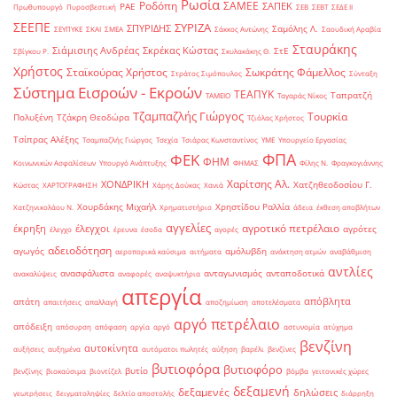
Ρωσία
Ροδόπη
ΣΑΜΕΕ
ΣΑΠΕΚ
ΡΑΕ
Πρωθυπουργό
Πυροσβεστική
ΣΕΒ
ΣΕΒΤ
ΣΕΔΕ ΙΙ
ΣΕΕΠΕ
ΣΥΡΙΖΑ
ΣΠΥΡΙΔΗΣ
Σαμόλης Λ.
ΣΕΥΠΥΚΕ
ΣΚΑΙ
ΣΜΕΑ
Σάκκος Αντώνης
Σαουδική Αραβία
Σταυράκης
Σιάμισιης Ανδρέας
Σκρέκας Κώστας
ΣτΕ
Σβίγκου Ρ.
Σκυλακάκης Θ.
Χρήστος
Σταϊκούρας Χρήστος
Σωκράτης Φάμελλος
Στράτος Σιμόπουλος
Σύνταξη
Σύστημα Εισροών - Εκροών
ΤΕΑΠΥΚ
Ταπρατζή
ΤΑΜΕΙΟ
Ταγαράς Νίκος
Τζαμπαζλής Γιώργος
Τουρκία
Πολυξένη
Τζάκρη Θεοδώρα
Τζιόλας Χρήστος
Τσίπρας Αλέξης
Τσαμπαζλής Γιώργος
Τσεχία
Τσιάρας Κωνσταντίνος
ΥΜΕ
Υπουργείο Εργασίας
ΦΠΑ
ΦΕΚ
ΦΗΜ
Κοινωνικών Ασφαλίσεων
Υπουργό Ανάπτυξης
ΦΗΜΑΣ
Φίλης Ν.
Φραγκογιάννης
Χαρίτσης Αλ.
ΧΟΝΔΡΙΚΗ
Χατζηθεοδοσίου Γ.
Κώστας
ΧΑΡΤΟΓΡΑΦΗΣΗ
Χάρης Δούκας
Χανιά
Χουρδάκης Μιχαήλ
Χρηστίδου Ραλλία
Χατζηνικολάου Ν.
Χρηματιστήριο
άδεια
έκθεση αποβλήτων
αγγελίες
αγροτικό πετρέλαιο
έκρηξη
έλεγχοι
αγρότες
έλεγχο
έρευνα
έσοδα
αγορές
αδειοδότηση
αγωγός
αμόλυβδη
αεροπορικά καύσιμα
αιτήματα
ανάκτηση ατμών
αναβάθμιση
αντλίες
ανασφάλιστα
ανταγωνισμός
ανταποδοτικά
ανακαλύψεις
αναφορές
αναψυκτήρια
απεργία
απόβλητα
απάτη
απαιτήσεις
απαλλαγή
αποζημίωση
αποτελέσματα
αργό πετρέλαιο
απόδειξη
απόσυρση
απόφαση
αργία
αργό
αστυνομία
ατύχημα
βενζίνη
αυτοκίνητα
αυξήσεις
αυξημένα
αυτόματοι πωλητές
αύξηση
βαρέλι
βενζίνες
βυτιοφόρα
βυτιοφόρο
βυτίο
βενζίνης
βιοκαύσιμα
βιοντίζελ
βόμβα
γειτονικές χώρες
δεξαμενή
δεξαμενές
δηλώσεις
γεωτρήσεις
δειγματοληψίες
δελτίο αποστολής
διάρρηξη