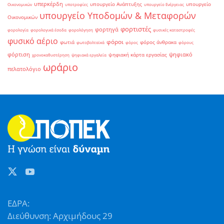
υπερκέρδη
υπουργείο Ανάπτυξης
υπουργείο
Οικονομικών
υποτροφίες
υπουργείο Ενέργειας
υπουργείο Υποδομών & Μεταφορών
Οικονομικών
φορτιστές
φορτηγά
φορολογία
φορολογικά έσοδα
φορολόγηση
φυσικές καταστροφές
φυσικό αέριο
φόροι
φωτιά
φόρος άνθρακα
φωτοβολταϊκά
φόρος
φόρους
φόρτιση
ψηφιακό
ψηφιακή κάρτα εργασίας
χρονοκαθυστέρηση
ψηφιακά εργαλεία
ωράριο
πελατολόγιο
ΕΔΡΑ:
Διεύθυνση: Αρχιμήδους 29