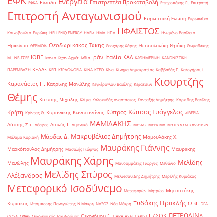
ΕΦΚ
Ενέργεια
Επιστρεπτέα Προκαταβολή
Ελλάδα
ΕΦΚΑ
Επιτροπάκης Π.
Επιτροπή
Επιτροπή Ανταγωνισμού
Ευρωπαϊκή Ένωση
Ευρωπαϊκό
ΗΦΑΙΣΤΟΣ
Κοινοβούλιο
Ευρώπη
ΗELLENiQ ENERGY
ΗΛΕΙΑ
ΗΜΑ
ΗΠΑ
Ηνωμένο Βασίλειο
Θεοδωρικάκος Τάκης
Ηράκλειο
Θεσσαλονίκη
Θράκη
ΘΕΡΜΟΙΛ
Θεοχάρης Χάρης
Θωμαδάκης
Ιταλία
ΙΟΒΕ
Ιράν
ΚΑΔ
Μ.
ΙΝΕ-ΓΣΕΕ
Ικόνιο
Ιλχάν Αχμέτ
Ινδία
ΚΑΘΗΜΕΡΙΝΗ
ΚΑΝΟΝΙΣΤΙΚΗ
ΚΕΔΑΚ
ΠΑΡΕΜΒΑΣΗ
ΚΕΠ
ΚΕΡΔΟΦΟΡΙΑ
ΚΙΝΑ
ΚΤΕΟ
Κίνα
Κίνημα Δημοκρατίας
Καββαθάς Γ.
Καλογήρου Ι.
Κιουρτζής
Καρανάσιος Π.
Κατρίνης Μανώλης
Κεγκέρογλου Βασίλης
Κερατσίνι
Θέμης
Κιούσης Μιχάλης
Κλίμα
Κολοκυθάς Αναστάσιος
Κονταξής Δημήτρης
Κορκίδης Βασίλης
Κώτσος Ευάγγελος
Κύπρος
Κρήτη
Κυρανάκης Κωνσταντίνος
Κρίντας Θ.
ΛΙΒΕΡΙΑ
ΜΑΜΙΔΑΚΗΣ
Λάτσης Σπ.
Λιανός Ι.
Λέσβος
Λιμενικό
ΜΕΛΚΟ
ΜΕΡΙΣΜΑ
ΜΗΤΡΩΟ ΑΠΟΒΛΗΤΩΝ
Μακρυβέλιος Δημήτρης
Μάρδας Δ.
Μαμουλάκης Χ.
Μάλαμα Κυριακή
Μαυράκης Γιάννης
Μαρκόπουλος Δημήτρης
Μαυράκης
Μασαλής Γιώργος
Μαυράκης Χάρης
Μελίδης
Μανώλης
Μαυρομμάτης Γιώργος
Μεθάνιο
Μελίδης Σπύρος
Αλέξανδρος
Μελισσανίδης Δημήτρης
Μερελής Κυριάκος
Μεταφορικό Ισοδύναμο
Μητσοτάκης
Μεταφορών
Μητρώο
Ξυδάκης Ηρακλής
ΟΒΕ
Κυριάκος
Μπόμπορης Παναγιώτης
Ν.Μάκρη
ΝΑΞΟΣ
Νέα Μάκρη
ΟΓΑ
ΠΕΤΡΟΛΙΝΑ
ΠΑΣΟΚ
Οικονόμου Γ.
ΟΟΣΑ
ΟΦΑΕ
Οικονομικός Ταχυδρόμος
ΠΑΡΑΤΑΣΗ
ΠΑΡΙΣΙ