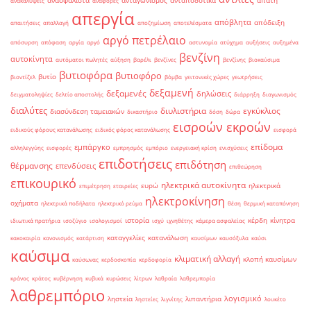
ανασφάλιστα
ανταγωνισμός
ανταποδοτικά
απάτη
ανακαλύψεις
αναφορές
απεργία
απόβλητα
απόδειξη
απαιτήσεις
απαλλαγή
αποζημίωση
αποτελέσματα
αργό πετρέλαιο
απόσυρση
απόφαση
αργία
αργό
αστυνομία
ατύχημα
αυξήσεις
αυξημένα
βενζίνη
αυτοκίνητα
αυτόματοι πωλητές
αύξηση
βαρέλι
βενζίνες
βενζίνης
βιοκαύσιμα
βυτιοφόρα
βυτιοφόρο
βυτίο
βιοντίζελ
βόμβα
γειτονικές χώρες
γεωτρήσεις
δεξαμενή
δεξαμενές
δηλώσεις
δειγματοληψίες
δελτίο αποστολής
διάρρηξη
διαγωνισμός
διαλύτες
διυλιστήρια
εγκύκλιος
διασύνδεση ταμειακών
δικαστήριο
δόση
δώρα
εισροών εκροών
ειδικούς φόρους κατανάλωσης
ειδικός φόρος κατανάλωσης
εισφορά
επίδομα
εμπάργκο
αλληλεγγύης
εισφορές
εμπρησμός
εμπόριο
ενεργειακή κρίση
ενισχύσεις
επιδοτήσεις
επιδότηση
θέρμανσης
επενδύσεις
επιθεώρηση
επικουρικό
ηλεκτρικά αυτοκίνητα
ευρώ
ηλεκτρικά
επιμέτρηση
εταιρείες
ηλεκτροκίνηση
οχήματα
ηλεκτρικά ποδήλατα
ηλεκτρικό ρεύμα
θέση
θερμική καταπόνηση
ιστορία
κέρδη
κίνητρα
ιδιωτικά πρατήρια
ισοζύγιο
ισολογισμοί
ισχύ
ιχνηθέτης
κάμερα ασφαλείας
καταγγελίες
κατανάλωση
κακοκαιρία
κανονισμός
κατάρτιση
καυσίμων
καυσόξυλα
καύσι
καύσιμα
κλιματική αλλαγή
κλοπή καυσίμων
καύσωνας
κερδοσκοπία
κερδοφορία
κράνος
κράτος
κυβέρνηση
κυβικά
κυρώσεις
λίτρων
λαθραία
λαθρεμπορία
λαθρεμπόριο
λογισμικό
ληστεία
λιπαντήρια
ληστείες
λιγνίτης
λουκέτο