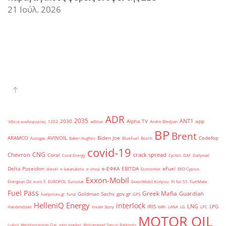
21 Ιούλ. 2026
ADR
2035
ANT1
2030
Alpha TV
app
'άδεια κυκλοφορίας
1202
adblue
Andre Bledjian
BP
Brent
ARAMCO
AVINOIL
Biden Joe
Cedefop
Autogas
Baker Hughes
BlueFuel
Bosch
covid-19
CNG
Chevron
crack spread
Coral
Coral Energy
Cyclon
DAF
Dailymail
Delta Poseidon
e-ΕΦΚΑ
EBITDA
eFuel
diesel
e-katanalotis
e-shop
Economist
EKO Cyprus
Exxon-Mobil
Energean Oil
euro 5
EUROPOL
Eurostat
ExxonMobil Κύπρου
fit for 55
FuelMate
Fuel Pass
Greek Mafia
Guardian
Goldman Sachs
gov.gr
fuelprices.gr
fund
GPS
HelleniQ Energy
interlock
LNG
IRIS
LPG
Handelsblatt
Inside Story
kWh
LANA
LG
LPC
MOTOR OIL
Lukoil
Mediterranean Gas
mini market
Mohammad Sanusi Barkindo