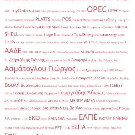
OPEC
myData
OPEC+
Mytilineos
MWh
myΘέρμανση
newsauto.gr
OIL ONE
Open
POS
PLATTS
refinery margin
TV
Optima Bank
Petrolina
Porsche
Prudent Warrior
RealNews
Revoil
Royal Dutch Shell
self-test
Saudi Arabian Oil Company
REPSOL
RMM
SECU-TECH
SHELL
TotalEnergies
Stage II
TEXACO
TotalEnergy
SKG
Sokol
Sri Lanka
sts
twitter
Urals
WTI
Yiufi
vintage
Viohalco
voucher
windfall tax
WOOD
World Bank
«Άγιος Χριστόφορος»
΄1
ΑΑΔΕ
Αλβανία
ΑΦΜ
ΑΟΖ
ΑΠΕ
Αγγελική Ναταλία Αδαμοπούλου
Αλεξανδρούπολη
Αλεξιάδης
Αληγιζάκης Γιάννης
Αναφορά
Τρ.
Αναγνωστόπουλος Θ.
Αρβανιτίδης Γιώργος
Ασία
Ασμάτογλου Γιώργος
Αχτσιόγλου Έφη
Αττική
ΒΕΘ
Βέττας Ι.
Βεσυρόπουλος Απ.
Βελετάκης Ν.
Βαλκάνια
Βασίλης Βασιλειάδης
Βενεζουέλα
Βιλιάρδος Βασίλης
Βουλή
Βουλγαρία
ΓΣΕΒΕΕ
Βουλγαρίδης Γιώργος
Βρετανία
Βόρεια Μακεδονία
ΓΕΜΗ
Γεωργιάδης Άδωνις
Γενική Συνέλευση
Γερμανία
Γαλλία
Γιάννης Θεοτοκάς
ΔΙΕΠΠΥ
ΔΙΜΕΑ
ΔΑΟΕ
ΔΕΣΦΑ
Δ.Α.Ο.Ε.
ΔΕΗ
ΔΕΠΑ Εμπορίας
ΔΙ.Μ.Ε.Α.
ΔΙΥΛΙΣΗ
ΔΙΥΛΙΣΤΗΡΙΑ
Διοικητικό Συμβούλιο
Διαβούλευση
Δρακακάκης Γιάννης
Δαγούμας Θ.
Δούκας Χάρης
ΕΛΠΕ
ΕΚΟ
ΕΝΒΕΘ
ΕΛΙΝΟΙΛ
ΕΛΣΤΑΤ
Ε.Ε.
ΕΕΑ
ΕΒΕΠ
ΕΕ
ΕΛΑΣ
ΕΛΛΑΚΤΩΡ
ΕΣΠΑ
ΕΡΤ
ΕΣΕΚ
ΕΠΑΝΤ
ΕΠΙΤΡΟΠΗ ΑΝΤΑΓΩΝΙΣΜΟΥ
ΕΡΓΑΝΗ
ΕΣΥΔ
ΕΤΕΑΕΠ
ΕΤΕΚΑ
ΕΤΕπ
ΕΥΠ