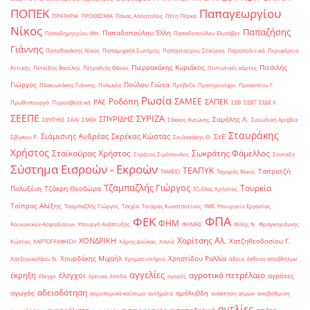
ΠΟΠΕΚ
Παπαγεωργίου
ΠΡΑΤΗΡΙΑ
ΠΡΟΘΕΣΜΙΑ
Πάνας Απόστολος
Πέτη Πέρκα
Νίκος
Παπαζήσης
Παπαδοπούλου Έλλη
Παπαδημητρίου Μπ.
Παπαδοπούλου Ελισάβετ
Γιάννης
Παπαθανάσης Νίκος
Παπαμιχαήλ Σωτήρης
Παπασταύρου Σταύρος
Παραπολιτικά
Περιφέρεια
Πιερρακάκης Κυριάκος
Πιτσιλής
Αττικής
Πετκίδης Βασίλης
Πετραλιάς Θάνος
Πιστωτικές κάρτες
Γιώργος
Πούλου Γιώτα
Πλακιωτάκης Γιάννης
Πολωνία
Πρέβεζα
Πρατηριούχοι
Προκοπίου Γ.
Ρωσία
Ροδόπη
ΣΑΜΕΕ
ΣΑΠΕΚ
ΡΑΕ
Πρωθυπουργό
Πυροσβεστική
ΣΕΒ
ΣΕΒΤ
ΣΕΔΕ ΙΙ
ΣΕΕΠΕ
ΣΥΡΙΖΑ
ΣΠΥΡΙΔΗΣ
Σαμόλης Λ.
ΣΕΥΠΥΚΕ
ΣΚΑΙ
ΣΜΕΑ
Σάκκος Αντώνης
Σαουδική Αραβία
Σταυράκης
Σιάμισιης Ανδρέας
Σκρέκας Κώστας
ΣτΕ
Σβίγκου Ρ.
Σκυλακάκης Θ.
Χρήστος
Σταϊκούρας Χρήστος
Σωκράτης Φάμελλος
Στράτος Σιμόπουλος
Σύνταξη
Σύστημα Εισροών - Εκροών
ΤΕΑΠΥΚ
Ταπρατζή
ΤΑΜΕΙΟ
Ταγαράς Νίκος
Τζαμπαζλής Γιώργος
Τουρκία
Πολυξένη
Τζάκρη Θεοδώρα
Τζιόλας Χρήστος
Τσίπρας Αλέξης
Τσαμπαζλής Γιώργος
Τσεχία
Τσιάρας Κωνσταντίνος
ΥΜΕ
Υπουργείο Εργασίας
ΦΠΑ
ΦΕΚ
ΦΗΜ
Κοινωνικών Ασφαλίσεων
Υπουργό Ανάπτυξης
ΦΗΜΑΣ
Φίλης Ν.
Φραγκογιάννης
Χαρίτσης Αλ.
ΧΟΝΔΡΙΚΗ
Χατζηθεοδοσίου Γ.
Κώστας
ΧΑΡΤΟΓΡΑΦΗΣΗ
Χάρης Δούκας
Χανιά
Χουρδάκης Μιχαήλ
Χρηστίδου Ραλλία
Χατζηνικολάου Ν.
Χρηματιστήριο
άδεια
έκθεση αποβλήτων
αγγελίες
αγροτικό πετρέλαιο
έκρηξη
έλεγχοι
αγρότες
έλεγχο
έρευνα
έσοδα
αγορές
αδειοδότηση
αγωγός
αμόλυβδη
αεροπορικά καύσιμα
αιτήματα
ανάκτηση ατμών
αναβάθμιση
αντλίες