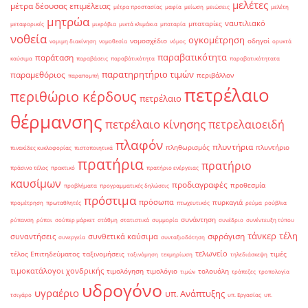
μελέτες
μέτρα δέουσας επιμέλειας
μέτρα προστασίας
μαφία
μείωση
μειώσεις
μελέτη
μητρώα
ναυτιλιακό
μπαταρίες
μεταφορικές
μικρόβια
μικτά κλιμάκια
μπαταρία
νοθεία
ογκομέτρηση
νομοσχέδιο
οδηγοί
νομιμη διακίνηση
νομοθεσία
νόμος
ορυκτά
παραβατικότητα
παράταση
καύσιμα
παραβάσεις
παραβάτικότητα
παραβατικότητατα
παρατηρητήριο τιμών
παραμεθόριος
περιβάλλον
παραπομπή
πετρέλαιο
περιθώριο κέρδους
πετρέλαιο
θέρμανσης
πετρέλαιο κίνησης
πετρελαιοειδή
πλαφόν
πλυντήρια
πληθωρισμός
πλυντήριο
πινακίδες κυκλοφορίας
πιστοποιητικά
πρατήρια
πρατήριο
πράσινο τέλος
πρακτικό
πρατήριο ενέργειας
καυσίμων
προδιαγραφές
προθεσμία
προβλήματα
προγραμματικές δηλώσεις
πρόστιμα
πρόσωπα
πυρκαγιά
προμέτρηση
πρωταθλητές
πτωχευτικός
ρεύμα
ρούβλια
συνάντηση
ρύπανση
ρύποι
σούπερ μάρκετ
στάθμη
στατιστικά
συμμορία
συνέδριο
συνέντευξη τύπου
τάνκερ
τέλη
σφράγιση
συναντήσεις
συνθετικά καύσιμα
συνεργεία
συνταξιοδότηση
τελωνείο
τέλος Επιτηδεύματος
ταξινομήσεις
τιμές
ταξινόμηση
τεκμηρίωση
τηλεδιάσκεψη
τιμοκατάλογοι χονδρικής
τιμολόγηση
τιμολόγιο
τολουόλη
τιμών
τράπεζες
τροπολογία
υδρογόνο
υγραέριο
υπ. Ανάπτυξης
τσιγάρο
υπ. Εργασίας
υπ.