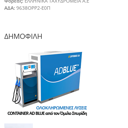
Φορέας:
ΕΛΛΗΝΙΚΑ ΤΑΧΥΔΡΟΜΕΙΑ Α.Ε
ΑΔΑ:
9638ΟΡΡ2-Ε0Π
ΔΗΜΟΦΙΛΗ