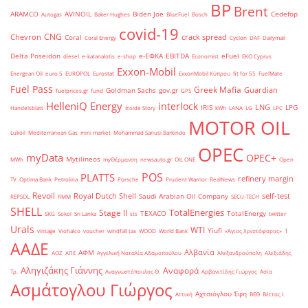
BP
Brent
ARAMCO
AVINOIL
Biden Joe
Cedefop
Autogas
Baker Hughes
BlueFuel
Bosch
covid-19
CNG
Chevron
crack spread
Coral
Coral Energy
Cyclon
DAF
Dailymail
Delta Poseidon
e-ΕΦΚΑ
EBITDA
eFuel
diesel
e-katanalotis
e-shop
Economist
EKO Cyprus
Exxon-Mobil
Energean Oil
euro 5
EUROPOL
Eurostat
ExxonMobil Κύπρου
fit for 55
FuelMate
Fuel Pass
Greek Mafia
Guardian
Goldman Sachs
gov.gr
fuelprices.gr
fund
GPS
HelleniQ Energy
interlock
LNG
IRIS
LPG
Handelsblatt
Inside Story
kWh
LANA
LG
LPC
MOTOR OIL
Lukoil
Mediterranean Gas
mini market
Mohammad Sanusi Barkindo
OPEC
myData
OPEC+
Mytilineos
MWh
myΘέρμανση
newsauto.gr
OIL ONE
Open
POS
PLATTS
refinery margin
TV
Optima Bank
Petrolina
Porsche
Prudent Warrior
RealNews
Revoil
Royal Dutch Shell
self-test
Saudi Arabian Oil Company
REPSOL
RMM
SECU-TECH
SHELL
TotalEnergies
Stage II
TEXACO
TotalEnergy
SKG
Sokol
Sri Lanka
sts
twitter
Urals
WTI
Yiufi
vintage
Viohalco
voucher
windfall tax
WOOD
World Bank
«Άγιος Χριστόφορος»
΄1
ΑΑΔΕ
Αλβανία
ΑΦΜ
ΑΟΖ
ΑΠΕ
Αγγελική Ναταλία Αδαμοπούλου
Αλεξανδρούπολη
Αλεξιάδης
Αληγιζάκης Γιάννης
Αναφορά
Τρ.
Αναγνωστόπουλος Θ.
Αρβανιτίδης Γιώργος
Ασία
Ασμάτογλου Γιώργος
Αχτσιόγλου Έφη
Αττική
ΒΕΘ
Βέττας Ι.