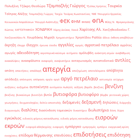
Τζαμπαζλής Γιώργος
Τουρκία
Πολυξένη
Τζάκρη Θεοδώρα
Τζιόλας Χρήστος
Τσίπρας Αλέξης
Τσαμπαζλής Γιώργος
Τσεχία
Τσιάρας Κωνσταντίνος
ΥΜΕ
Υπουργείο Εργασίας
ΦΠΑ
ΦΕΚ
ΦΗΜ
Κοινωνικών Ασφαλίσεων
Υπουργό Ανάπτυξης
ΦΗΜΑΣ
Φίλης Ν.
Φραγκογιάννης
Χαρίτσης Αλ.
ΧΟΝΔΡΙΚΗ
Χατζηθεοδοσίου Γ.
Κώστας
ΧΑΡΤΟΓΡΑΦΗΣΗ
Χάρης Δούκας
Χανιά
Χουρδάκης Μιχαήλ
Χρηστίδου Ραλλία
Χατζηνικολάου Ν.
Χρηματιστήριο
άδεια
έκθεση αποβλήτων
αγγελίες
αγροτικό πετρέλαιο
έκρηξη
έλεγχοι
αγρότες
έλεγχο
έρευνα
έσοδα
αγορές
αδειοδότηση
αγωγός
αμόλυβδη
αεροπορικά καύσιμα
αιτήματα
ανάκτηση ατμών
αναβάθμιση
αντλίες
ανασφάλιστα
ανταγωνισμός
ανταποδοτικά
ανακαλύψεις
αναφορές
αναψυκτήρια
απεργία
απόβλητα
απάτη
απαιτήσεις
απαλλαγή
αποζημίωση
αποτελέσματα
αργό πετρέλαιο
απόδειξη
απόσυρση
απόφαση
αργία
αργό
αστυνομία
ατύχημα
βενζίνη
αυτοκίνητα
αυξήσεις
αυξημένα
αυτόματοι πωλητές
αύξηση
βαρέλι
βενζίνες
βυτιοφόρα
βυτιοφόρο
βυτίο
βενζίνης
βιοκαύσιμα
βιοντίζελ
βόμβα
γειτονικές χώρες
δεξαμενή
δεξαμενές
δηλώσεις
γεωτρήσεις
δειγματοληψίες
δελτίο αποστολής
διάρρηξη
διαλύτες
διυλιστήρια
διασύνδεση ταμειακών
διαγωνισμός
δικαστήριο
δόση
δώρα
εισροών
εγκύκλιος
ειδικούς φόρους κατανάλωσης
ειδικός φόρος κατανάλωσης
εκροών
εμπάργκο
εισφορά αλληλεγγύης
εισφορές
εμπρησμός
εμπόριο
ενεργειακή κρίση
επιδοτήσεις
επιδότηση
επίδομα θέρμανσης
επενδύσεις
ενισχύσεις