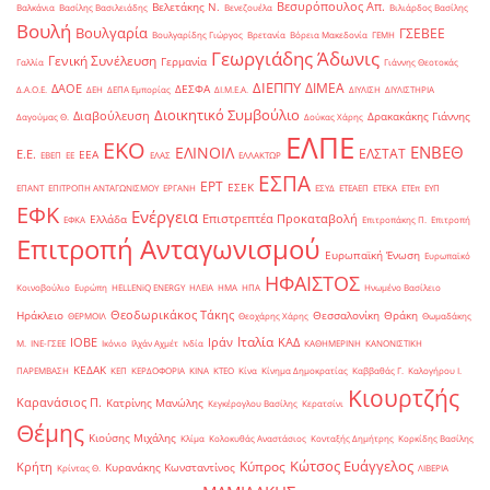
Βεσυρόπουλος Απ.
Βελετάκης Ν.
Βαλκάνια
Βασίλης Βασιλειάδης
Βενεζουέλα
Βιλιάρδος Βασίλης
Βουλή
Βουλγαρία
ΓΣΕΒΕΕ
Βουλγαρίδης Γιώργος
Βρετανία
Βόρεια Μακεδονία
ΓΕΜΗ
Γεωργιάδης Άδωνις
Γενική Συνέλευση
Γερμανία
Γαλλία
Γιάννης Θεοτοκάς
ΔΙΕΠΠΥ
ΔΙΜΕΑ
ΔΑΟΕ
ΔΕΣΦΑ
Δ.Α.Ο.Ε.
ΔΕΗ
ΔΕΠΑ Εμπορίας
ΔΙ.Μ.Ε.Α.
ΔΙΥΛΙΣΗ
ΔΙΥΛΙΣΤΗΡΙΑ
Διοικητικό Συμβούλιο
Διαβούλευση
Δρακακάκης Γιάννης
Δαγούμας Θ.
Δούκας Χάρης
ΕΛΠΕ
ΕΚΟ
ΕΝΒΕΘ
ΕΛΙΝΟΙΛ
ΕΛΣΤΑΤ
Ε.Ε.
ΕΕΑ
ΕΒΕΠ
ΕΕ
ΕΛΑΣ
ΕΛΛΑΚΤΩΡ
ΕΣΠΑ
ΕΡΤ
ΕΣΕΚ
ΕΠΑΝΤ
ΕΠΙΤΡΟΠΗ ΑΝΤΑΓΩΝΙΣΜΟΥ
ΕΡΓΑΝΗ
ΕΣΥΔ
ΕΤΕΑΕΠ
ΕΤΕΚΑ
ΕΤΕπ
ΕΥΠ
ΕΦΚ
Ενέργεια
Επιστρεπτέα Προκαταβολή
Ελλάδα
ΕΦΚΑ
Επιτροπάκης Π.
Επιτροπή
Επιτροπή Ανταγωνισμού
Ευρωπαϊκή Ένωση
Ευρωπαϊκό
ΗΦΑΙΣΤΟΣ
Κοινοβούλιο
Ευρώπη
ΗELLENiQ ENERGY
ΗΛΕΙΑ
ΗΜΑ
ΗΠΑ
Ηνωμένο Βασίλειο
Θεοδωρικάκος Τάκης
Ηράκλειο
Θεσσαλονίκη
Θράκη
ΘΕΡΜΟΙΛ
Θεοχάρης Χάρης
Θωμαδάκης
Ιταλία
ΙΟΒΕ
Ιράν
ΚΑΔ
Μ.
ΙΝΕ-ΓΣΕΕ
Ικόνιο
Ιλχάν Αχμέτ
Ινδία
ΚΑΘΗΜΕΡΙΝΗ
ΚΑΝΟΝΙΣΤΙΚΗ
ΚΕΔΑΚ
ΠΑΡΕΜΒΑΣΗ
ΚΕΠ
ΚΕΡΔΟΦΟΡΙΑ
ΚΙΝΑ
ΚΤΕΟ
Κίνα
Κίνημα Δημοκρατίας
Καββαθάς Γ.
Καλογήρου Ι.
Κιουρτζής
Καρανάσιος Π.
Κατρίνης Μανώλης
Κεγκέρογλου Βασίλης
Κερατσίνι
Θέμης
Κιούσης Μιχάλης
Κλίμα
Κολοκυθάς Αναστάσιος
Κονταξής Δημήτρης
Κορκίδης Βασίλης
Κώτσος Ευάγγελος
Κύπρος
Κρήτη
Κυρανάκης Κωνσταντίνος
Κρίντας Θ.
ΛΙΒΕΡΙΑ