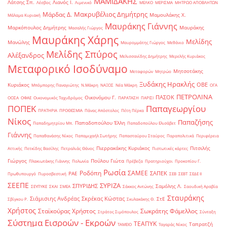
ΜΑΜΙΔΑΚΗΣ
Λάτσης Σπ.
Λιανός Ι.
Λέσβος
Λιμενικό
ΜΕΛΚΟ
ΜΕΡΙΣΜΑ
ΜΗΤΡΩΟ ΑΠΟΒΛΗΤΩΝ
Μακρυβέλιος Δημήτρης
Μάρδας Δ.
Μαμουλάκης Χ.
Μάλαμα Κυριακή
Μαυράκης Γιάννης
Μαρκόπουλος Δημήτρης
Μαυράκης
Μασαλής Γιώργος
Μαυράκης Χάρης
Μελίδης
Μανώλης
Μαυρομμάτης Γιώργος
Μεθάνιο
Μελίδης Σπύρος
Αλέξανδρος
Μελισσανίδης Δημήτρης
Μερελής Κυριάκος
Μεταφορικό Ισοδύναμο
Μητσοτάκης
Μεταφορών
Μητρώο
Ξυδάκης Ηρακλής
ΟΒΕ
Κυριάκος
Μπόμπορης Παναγιώτης
Ν.Μάκρη
ΝΑΞΟΣ
Νέα Μάκρη
ΟΓΑ
ΠΕΤΡΟΛΙΝΑ
ΠΑΣΟΚ
Οικονόμου Γ.
ΟΟΣΑ
ΟΦΑΕ
Οικονομικός Ταχυδρόμος
ΠΑΡΑΤΑΣΗ
ΠΑΡΙΣΙ
ΠΟΠΕΚ
Παπαγεωργίου
ΠΡΑΤΗΡΙΑ
ΠΡΟΘΕΣΜΙΑ
Πάνας Απόστολος
Πέτη Πέρκα
Νίκος
Παπαζήσης
Παπαδοπούλου Έλλη
Παπαδημητρίου Μπ.
Παπαδοπούλου Ελισάβετ
Γιάννης
Παπαθανάσης Νίκος
Παπαμιχαήλ Σωτήρης
Παπασταύρου Σταύρος
Παραπολιτικά
Περιφέρεια
Πιερρακάκης Κυριάκος
Πιτσιλής
Αττικής
Πετκίδης Βασίλης
Πετραλιάς Θάνος
Πιστωτικές κάρτες
Γιώργος
Πούλου Γιώτα
Πλακιωτάκης Γιάννης
Πολωνία
Πρέβεζα
Πρατηριούχοι
Προκοπίου Γ.
Ρωσία
Ροδόπη
ΣΑΜΕΕ
ΣΑΠΕΚ
ΡΑΕ
Πρωθυπουργό
Πυροσβεστική
ΣΕΒ
ΣΕΒΤ
ΣΕΔΕ ΙΙ
ΣΕΕΠΕ
ΣΥΡΙΖΑ
ΣΠΥΡΙΔΗΣ
Σαμόλης Λ.
ΣΕΥΠΥΚΕ
ΣΚΑΙ
ΣΜΕΑ
Σάκκος Αντώνης
Σαουδική Αραβία
Σταυράκης
Σιάμισιης Ανδρέας
Σκρέκας Κώστας
ΣτΕ
Σβίγκου Ρ.
Σκυλακάκης Θ.
Χρήστος
Σταϊκούρας Χρήστος
Σωκράτης Φάμελλος
Στράτος Σιμόπουλος
Σύνταξη
Σύστημα Εισροών - Εκροών
ΤΕΑΠΥΚ
Ταπρατζή
ΤΑΜΕΙΟ
Ταγαράς Νίκος