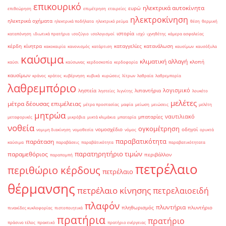
επικουρικό
ηλεκτρικά αυτοκίνητα
ευρώ
επιθεώρηση
επιμέτρηση
εταιρείες
ηλεκτροκίνηση
ηλεκτρικά οχήματα
ηλεκτρικά ποδήλατα
ηλεκτρικό ρεύμα
θέση
θερμική
ιστορία
καταπόνηση
ιδιωτικά πρατήρια
ισοζύγιο
ισολογισμοί
ισχύ
ιχνηθέτης
κάμερα ασφαλείας
κέρδη
κίνητρα
καταγγελίες
κατανάλωση
κακοκαιρία
κανονισμός
κατάρτιση
καυσίμων
καυσόξυλα
καύσιμα
κλιματική αλλαγή
κλοπή
καύσι
καύσωνας
κερδοσκοπία
κερδοφορία
καυσίμων
κράνος
κράτος
κυβέρνηση
κυβικά
κυρώσεις
λίτρων
λαθραία
λαθρεμπορία
λαθρεμπόριο
λογισμικό
ληστεία
λιπαντήρια
ληστείες
λιγνίτης
λουκέτο
μελέτες
μέτρα δέουσας επιμέλειας
μέτρα προστασίας
μαφία
μείωση
μειώσεις
μελέτη
μητρώα
ναυτιλιακό
μπαταρίες
μεταφορικές
μικρόβια
μικτά κλιμάκια
μπαταρία
νοθεία
ογκομέτρηση
νομοσχέδιο
οδηγοί
νομιμη διακίνηση
νομοθεσία
νόμος
ορυκτά
παραβατικότητα
παράταση
καύσιμα
παραβάσεις
παραβάτικότητα
παραβατικότητατα
παρατηρητήριο τιμών
παραμεθόριος
περιβάλλον
παραπομπή
πετρέλαιο
περιθώριο κέρδους
πετρέλαιο
θέρμανσης
πετρέλαιο κίνησης
πετρελαιοειδή
πλαφόν
πλυντήρια
πληθωρισμός
πλυντήριο
πινακίδες κυκλοφορίας
πιστοποιητικά
πρατήρια
πρατήριο
πράσινο τέλος
πρακτικό
πρατήριο ενέργειας