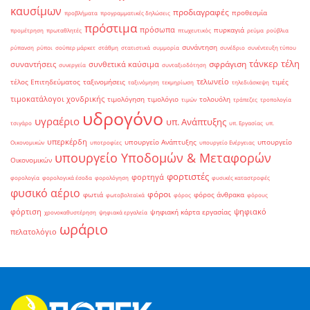
καυσίμων
προδιαγραφές
προθεσμία
προβλήματα
προγραμματικές δηλώσεις
πρόστιμα
πρόσωπα
πυρκαγιά
προμέτρηση
πρωταθλητές
πτωχευτικός
ρεύμα
ρούβλια
συνάντηση
ρύπανση
ρύποι
σούπερ μάρκετ
στάθμη
στατιστικά
συμμορία
συνέδριο
συνέντευξη τύπου
τάνκερ
τέλη
σφράγιση
συναντήσεις
συνθετικά καύσιμα
συνεργεία
συνταξιοδότηση
τελωνείο
τέλος Επιτηδεύματος
ταξινομήσεις
τιμές
ταξινόμηση
τεκμηρίωση
τηλεδιάσκεψη
τιμοκατάλογοι χονδρικής
τιμολόγηση
τιμολόγιο
τολουόλη
τιμών
τράπεζες
τροπολογία
υδρογόνο
υγραέριο
υπ. Ανάπτυξης
τσιγάρο
υπ. Εργασίας
υπ.
υπερκέρδη
υπουργείο Ανάπτυξης
υπουργείο
Οικονομικών
υποτροφίες
υπουργείο Ενέργειας
υπουργείο Υποδομών & Μεταφορών
Οικονομικών
φορτιστές
φορτηγά
φορολογία
φορολογικά έσοδα
φορολόγηση
φυσικές καταστροφές
φυσικό αέριο
φόροι
φωτιά
φόρος άνθρακα
φωτοβολταϊκά
φόρος
φόρους
φόρτιση
ψηφιακό
ψηφιακή κάρτα εργασίας
χρονοκαθυστέρηση
ψηφιακά εργαλεία
ωράριο
πελατολόγιο