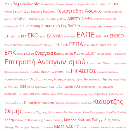
Βουλή
Βουλγαρία
ΓΣΕΒΕΕ
Βουλγαρίδης Γιώργος
Βρετανία
Βόρεια Μακεδονία
ΓΕΜΗ
Γεωργιάδης Άδωνις
Γενική Συνέλευση
Γερμανία
Γαλλία
Γιάννης Θεοτοκάς
ΔΙΕΠΠΥ
ΔΙΜΕΑ
ΔΑΟΕ
ΔΕΣΦΑ
Δ.Α.Ο.Ε.
ΔΕΗ
ΔΕΠΑ Εμπορίας
ΔΙ.Μ.Ε.Α.
ΔΙΥΛΙΣΗ
ΔΙΥΛΙΣΤΗΡΙΑ
Διοικητικό Συμβούλιο
Διαβούλευση
Δρακακάκης Γιάννης
Δαγούμας Θ.
Δούκας Χάρης
ΕΛΠΕ
ΕΚΟ
ΕΝΒΕΘ
ΕΛΙΝΟΙΛ
ΕΛΣΤΑΤ
Ε.Ε.
ΕΕΑ
ΕΒΕΠ
ΕΕ
ΕΛΑΣ
ΕΛΛΑΚΤΩΡ
ΕΣΠΑ
ΕΡΤ
ΕΣΕΚ
ΕΠΑΝΤ
ΕΠΙΤΡΟΠΗ ΑΝΤΑΓΩΝΙΣΜΟΥ
ΕΡΓΑΝΗ
ΕΣΥΔ
ΕΤΕΑΕΠ
ΕΤΕΚΑ
ΕΤΕπ
ΕΥΠ
ΕΦΚ
Ενέργεια
Επιστρεπτέα Προκαταβολή
Ελλάδα
ΕΦΚΑ
Επιτροπάκης Π.
Επιτροπή
Επιτροπή Ανταγωνισμού
Ευρωπαϊκή Ένωση
Ευρωπαϊκό
ΗΦΑΙΣΤΟΣ
Κοινοβούλιο
Ευρώπη
ΗELLENiQ ENERGY
ΗΛΕΙΑ
ΗΜΑ
ΗΠΑ
Ηνωμένο Βασίλειο
Θεοδωρικάκος Τάκης
Ηράκλειο
Θεσσαλονίκη
Θράκη
ΘΕΡΜΟΙΛ
Θεοχάρης Χάρης
Θωμαδάκης
Ιταλία
ΙΟΒΕ
Ιράν
ΚΑΔ
Μ.
ΙΝΕ-ΓΣΕΕ
Ικόνιο
Ιλχάν Αχμέτ
Ινδία
ΚΑΘΗΜΕΡΙΝΗ
ΚΑΝΟΝΙΣΤΙΚΗ
ΚΕΔΑΚ
ΠΑΡΕΜΒΑΣΗ
ΚΕΠ
ΚΕΡΔΟΦΟΡΙΑ
ΚΙΝΑ
ΚΤΕΟ
Κίνα
Κίνημα Δημοκρατίας
Καββαθάς Γ.
Καλογήρου Ι.
Κιουρτζής
Καρανάσιος Π.
Κατρίνης Μανώλης
Κεγκέρογλου Βασίλης
Κερατσίνι
Θέμης
Κιούσης Μιχάλης
Κλίμα
Κολοκυθάς Αναστάσιος
Κονταξής Δημήτρης
Κορκίδης Βασίλης
Κώτσος Ευάγγελος
Κύπρος
Κρήτη
Κυρανάκης Κωνσταντίνος
Κρίντας Θ.
ΛΙΒΕΡΙΑ
ΜΑΜΙΔΑΚΗΣ
Λάτσης Σπ.
Λιανός Ι.
Λέσβος
Λιμενικό
ΜΕΛΚΟ
ΜΕΡΙΣΜΑ
ΜΗΤΡΩΟ ΑΠΟΒΛΗΤΩΝ