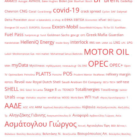
Brent
ARAMCO
AVINOIL
Biden Joe
Cedefop
Autogas
Baker Hughes
BlueFuel
Bosch
covid-19
CNG
Chevron
crack spread
Coral
Coral Energy
Cyclon
DAF
Dailymail
Delta Poseidon
e-ΕΦΚΑ
EBITDA
eFuel
diesel
e-katanalotis
e-shop
Economist
EKO Cyprus
Exxon-Mobil
Energean Oil
euro 5
EUROPOL
Eurostat
ExxonMobil Κύπρου
fit for 55
FuelMate
Fuel Pass
Greek Mafia
Guardian
Goldman Sachs
gov.gr
fuelprices.gr
fund
GPS
HelleniQ Energy
interlock
LNG
IRIS
LPG
Handelsblatt
Inside Story
kWh
LANA
LG
LPC
MOTOR OIL
Lukoil
Mediterranean Gas
mini market
Mohammad Sanusi Barkindo
OPEC
myData
OPEC+
Mytilineos
MWh
myΘέρμανση
newsauto.gr
OIL ONE
Open
POS
PLATTS
refinery margin
TV
Optima Bank
Petrolina
Porsche
Prudent Warrior
RealNews
Revoil
Royal Dutch Shell
self-test
Saudi Arabian Oil Company
REPSOL
RMM
SECU-TECH
SHELL
TotalEnergies
Stage II
TEXACO
TotalEnergy
SKG
Sokol
Sri Lanka
sts
twitter
Urals
WTI
Yiufi
vintage
Viohalco
voucher
windfall tax
WOOD
World Bank
«Άγιος Χριστόφορος»
΄1
ΑΑΔΕ
Αλβανία
ΑΦΜ
ΑΟΖ
ΑΠΕ
Αγγελική Ναταλία Αδαμοπούλου
Αλεξανδρούπολη
Αλεξιάδης
Αληγιζάκης Γιάννης
Αναφορά
Τρ.
Αναγνωστόπουλος Θ.
Αρβανιτίδης Γιώργος
Ασία
Ασμάτογλου Γιώργος
Αχτσιόγλου Έφη
Αττική
ΒΕΘ
Βέττας Ι.
Βεσυρόπουλος Απ.
Βελετάκης Ν.
Βαλκάνια
Βασίλης Βασιλειάδης
Βενεζουέλα
Βιλιάρδος Βασίλης