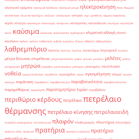
ηλεκτροκίνηση
ηλεκτρικά οχήματα
ηλεκτρικά ποδήλατα
ηλεκτρικό ρεύμα
θέση
θερμική
ιστορία
καταπόνηση
ιδιωτικά πρατήρια
ισοζύγιο
ισολογισμοί
ισχύ
ιχνηθέτης
κάμερα ασφαλείας
κέρδη
κίνητρα
καταγγελίες
κατανάλωση
κακοκαιρία
κανονισμός
κατάρτιση
καυσίμων
καυσόξυλα
καύσιμα
κλιματική αλλαγή
κλοπή
καύσι
καύσωνας
κερδοσκοπία
κερδοφορία
καυσίμων
κράνος
κράτος
κυβέρνηση
κυβικά
κυρώσεις
λίτρων
λαθραία
λαθρεμπορία
λαθρεμπόριο
λογισμικό
ληστεία
λιπαντήρια
ληστείες
λιγνίτης
λουκέτο
μελέτες
μέτρα δέουσας επιμέλειας
μέτρα προστασίας
μαφία
μείωση
μειώσεις
μελέτη
μητρώα
ναυτιλιακό
μπαταρίες
μεταφορικές
μικρόβια
μικτά κλιμάκια
μπαταρία
νοθεία
ογκομέτρηση
νομοσχέδιο
οδηγοί
νομιμη διακίνηση
νομοθεσία
νόμος
ορυκτά
παραβατικότητα
παράταση
καύσιμα
παραβάσεις
παραβάτικότητα
παραβατικότητατα
παρατηρητήριο τιμών
παραμεθόριος
περιβάλλον
παραπομπή
πετρέλαιο
περιθώριο κέρδους
πετρέλαιο
θέρμανσης
πετρέλαιο κίνησης
πετρελαιοειδή
πλαφόν
πλυντήρια
πληθωρισμός
πλυντήριο
πινακίδες κυκλοφορίας
πιστοποιητικά
πρατήρια
πρατήριο
πράσινο τέλος
πρακτικό
πρατήριο ενέργειας
καυσίμων