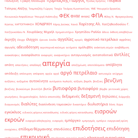
Τζαμπαζλής Γιώργος
Τουρκία
Πολυξένη
Τζάκρη Θεοδώρα
Τζιόλας Χρήστος
Τσίπρας Αλέξης
Τσαμπαζλής Γιώργος
Τσεχία
Τσιάρας Κωνσταντίνος
ΥΜΕ
Υπουργείο Εργασίας
ΦΠΑ
ΦΕΚ
ΦΗΜ
Κοινωνικών Ασφαλίσεων
Υπουργό Ανάπτυξης
ΦΗΜΑΣ
Φίλης Ν.
Φραγκογιάννης
Χαρίτσης Αλ.
ΧΟΝΔΡΙΚΗ
Χατζηθεοδοσίου Γ.
Κώστας
ΧΑΡΤΟΓΡΑΦΗΣΗ
Χάρης Δούκας
Χανιά
Χουρδάκης Μιχαήλ
Χρηστίδου Ραλλία
Χατζηνικολάου Ν.
Χρηματιστήριο
άδεια
έκθεση αποβλήτων
αγγελίες
αγροτικό πετρέλαιο
έκρηξη
έλεγχοι
αγρότες
έλεγχο
έρευνα
έσοδα
αγορές
αδειοδότηση
αγωγός
αμόλυβδη
αεροπορικά καύσιμα
αιτήματα
ανάκτηση ατμών
αναβάθμιση
αντλίες
ανασφάλιστα
ανταγωνισμός
ανταποδοτικά
ανακαλύψεις
αναφορές
αναψυκτήρια
απεργία
απόβλητα
απάτη
απαιτήσεις
απαλλαγή
αποζημίωση
αποτελέσματα
αργό πετρέλαιο
απόδειξη
απόσυρση
απόφαση
αργία
αργό
αστυνομία
ατύχημα
βενζίνη
αυτοκίνητα
αυξήσεις
αυξημένα
αυτόματοι πωλητές
αύξηση
βαρέλι
βενζίνες
βυτιοφόρα
βυτιοφόρο
βυτίο
βενζίνης
βιοκαύσιμα
βιοντίζελ
βόμβα
γειτονικές χώρες
δεξαμενή
δεξαμενές
δηλώσεις
γεωτρήσεις
δειγματοληψίες
δελτίο αποστολής
διάρρηξη
διαλύτες
διυλιστήρια
διασύνδεση ταμειακών
διαγωνισμός
δικαστήριο
δόση
δώρα
εισροών
εγκύκλιος
ειδικούς φόρους κατανάλωσης
ειδικός φόρος κατανάλωσης
εκροών
εμπάργκο
εισφορά αλληλεγγύης
εισφορές
εμπρησμός
εμπόριο
ενεργειακή κρίση
επιδοτήσεις
επιδότηση
επίδομα θέρμανσης
επενδύσεις
ενισχύσεις
επικουρικό
ηλεκτρικά αυτοκίνητα
ευρώ
επιθεώρηση
επιμέτρηση
εταιρείες