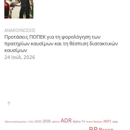
ΑΝΑΚΟΙΝΩΣΕΙΣ
Προτάσεις ΠΟΠΕΚ για τη φορολόγηση των
πρατηρίων καυσίμων και τη θέσπιση διατακτικών
καυσίμων
24 Ιούλ. 2026
ADR
2035
ANT1
2030
Alpha TV
app
'άδεια κυκλοφορίας
1202
adblue
Andre Bledjian
BP