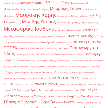
Μακρυβέλιος Δημήτρης
Μάρδας Δ.
Μαμουλάκης Χ.
Μάλαμα Κυριακή
Μαυράκης Γιάννης
Μαρκόπουλος Δημήτρης
Μαυράκης
Μασαλής Γιώργος
Μαυράκης Χάρης
Μελίδης
Μανώλης
Μαυρομμάτης Γιώργος
Μεθάνιο
Μελίδης Σπύρος
Αλέξανδρος
Μελισσανίδης Δημήτρης
Μερελής Κυριάκος
Μεταφορικό Ισοδύναμο
Μητσοτάκης
Μεταφορών
Μητρώο
Ξυδάκης Ηρακλής
ΟΒΕ
Κυριάκος
Μπόμπορης Παναγιώτης
Ν.Μάκρη
ΝΑΞΟΣ
Νέα Μάκρη
ΟΓΑ
ΠΕΤΡΟΛΙΝΑ
ΠΑΣΟΚ
Οικονόμου Γ.
ΟΟΣΑ
ΟΦΑΕ
Οικονομικός Ταχυδρόμος
ΠΑΡΑΤΑΣΗ
ΠΑΡΙΣΙ
ΠΟΠΕΚ
Παπαγεωργίου
ΠΡΑΤΗΡΙΑ
ΠΡΟΘΕΣΜΙΑ
Πάνας Απόστολος
Πέτη Πέρκα
Νίκος
Παπαζήσης
Παπαδοπούλου Έλλη
Παπαδημητρίου Μπ.
Παπαδοπούλου Ελισάβετ
Γιάννης
Παπαθανάσης Νίκος
Παπαμιχαήλ Σωτήρης
Παπασταύρου Σταύρος
Παραπολιτικά
Περιφέρεια
Πιερρακάκης Κυριάκος
Πιτσιλής
Αττικής
Πετκίδης Βασίλης
Πετραλιάς Θάνος
Πιστωτικές κάρτες
Γιώργος
Πούλου Γιώτα
Πλακιωτάκης Γιάννης
Πολωνία
Πρέβεζα
Πρατηριούχοι
Προκοπίου Γ.
Ρωσία
Ροδόπη
ΣΑΜΕΕ
ΣΑΠΕΚ
ΡΑΕ
Πρωθυπουργό
Πυροσβεστική
ΣΕΒ
ΣΕΒΤ
ΣΕΔΕ ΙΙ
ΣΕΕΠΕ
ΣΥΡΙΖΑ
ΣΠΥΡΙΔΗΣ
Σαμόλης Λ.
ΣΕΥΠΥΚΕ
ΣΚΑΙ
ΣΜΕΑ
Σάκκος Αντώνης
Σαουδική Αραβία
Σταυράκης
Σιάμισιης Ανδρέας
Σκρέκας Κώστας
ΣτΕ
Σβίγκου Ρ.
Σκυλακάκης Θ.
Χρήστος
Σταϊκούρας Χρήστος
Σωκράτης Φάμελλος
Στράτος Σιμόπουλος
Σύνταξη
Σύστημα Εισροών - Εκροών
ΤΕΑΠΥΚ
Ταπρατζή
ΤΑΜΕΙΟ
Ταγαράς Νίκος