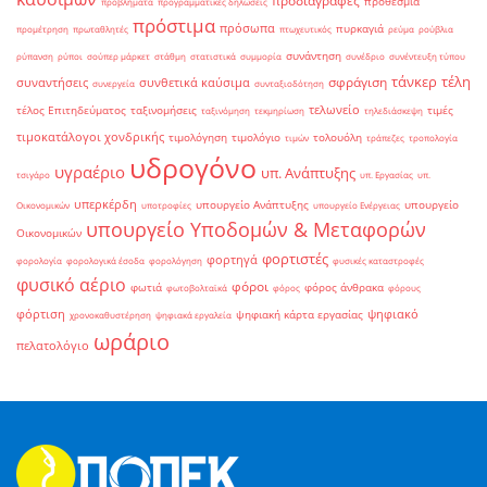
προδιαγραφές
προθεσμία
προβλήματα
προγραμματικές δηλώσεις
πρόστιμα
πρόσωπα
πυρκαγιά
προμέτρηση
πρωταθλητές
πτωχευτικός
ρεύμα
ρούβλια
συνάντηση
ρύπανση
ρύποι
σούπερ μάρκετ
στάθμη
στατιστικά
συμμορία
συνέδριο
συνέντευξη τύπου
τάνκερ
τέλη
σφράγιση
συναντήσεις
συνθετικά καύσιμα
συνεργεία
συνταξιοδότηση
τελωνείο
τέλος Επιτηδεύματος
ταξινομήσεις
τιμές
ταξινόμηση
τεκμηρίωση
τηλεδιάσκεψη
τιμοκατάλογοι χονδρικής
τιμολόγηση
τιμολόγιο
τολουόλη
τιμών
τράπεζες
τροπολογία
υδρογόνο
υγραέριο
υπ. Ανάπτυξης
τσιγάρο
υπ. Εργασίας
υπ.
υπερκέρδη
υπουργείο Ανάπτυξης
υπουργείο
Οικονομικών
υποτροφίες
υπουργείο Ενέργειας
υπουργείο Υποδομών & Μεταφορών
Οικονομικών
φορτιστές
φορτηγά
φορολογία
φορολογικά έσοδα
φορολόγηση
φυσικές καταστροφές
φυσικό αέριο
φόροι
φωτιά
φόρος άνθρακα
φωτοβολταϊκά
φόρος
φόρους
φόρτιση
ψηφιακό
ψηφιακή κάρτα εργασίας
χρονοκαθυστέρηση
ψηφιακά εργαλεία
ωράριο
πελατολόγιο