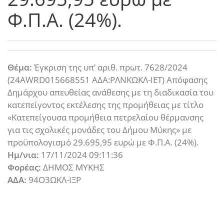
Φ.Π.Α. (24%).
Θέμα:
Έγκριση της υπ’ αριθ. πρωτ. 7628/2024
(24AWRD015668551 ΑΔΑ:ΡΛΝΚΩΚΛ-ΙΕΤ) Απόφασης
Δημάρχου απευθείας ανάθεσης με τη διαδικασία του
κατεπείγοντος εκτέλεσης της προμήθειας με τίτλο
«Κατεπείγουσα προμήθεια πετρελαίου θέρμανσης
για τις σχολικές μονάδες του Δήμου Μύκης» με
προϋπολογισμό 29.695,95 ευρώ με Φ.Π.Α. (24%).
Ημ/νια:
17/11/2024 09:11:36
Φορέας:
ΔΗΜΟΣ ΜΥΚΗΣ
ΑΔΑ:
94Ο3ΩΚΛ-ΙΞΡ