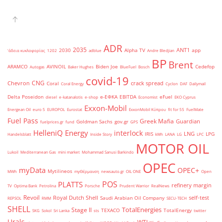
ADR
2035
ANT1
2030
Alpha TV
app
'άδεια κυκλοφορίας
1202
adblue
Andre Bledjian
BP
Brent
ARAMCO
AVINOIL
Biden Joe
Cedefop
Autogas
Baker Hughes
BlueFuel
Bosch
covid-19
CNG
Chevron
crack spread
Coral
Coral Energy
Cyclon
DAF
Dailymail
Delta Poseidon
e-ΕΦΚΑ
EBITDA
eFuel
diesel
e-katanalotis
e-shop
Economist
EKO Cyprus
Exxon-Mobil
Energean Oil
euro 5
EUROPOL
Eurostat
ExxonMobil Κύπρου
fit for 55
FuelMate
Fuel Pass
Greek Mafia
Guardian
Goldman Sachs
gov.gr
fuelprices.gr
fund
GPS
HelleniQ Energy
interlock
LNG
IRIS
LPG
Handelsblatt
Inside Story
kWh
LANA
LG
LPC
MOTOR OIL
Lukoil
Mediterranean Gas
mini market
Mohammad Sanusi Barkindo
OPEC
myData
OPEC+
Mytilineos
MWh
myΘέρμανση
newsauto.gr
OIL ONE
Open
POS
PLATTS
refinery margin
TV
Optima Bank
Petrolina
Porsche
Prudent Warrior
RealNews
Revoil
Royal Dutch Shell
self-test
Saudi Arabian Oil Company
REPSOL
RMM
SECU-TECH
SHELL
TotalEnergies
Stage II
TEXACO
TotalEnergy
SKG
Sokol
Sri Lanka
sts
twitter
Urals