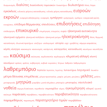
διαλύτες
διυλιστήρια
διασύνδεση ταμειακών
διαγωνισμός
δικαστήριο
δόση
δώρα
εισροών
εγκύκλιος
ειδικούς φόρους κατανάλωσης
ειδικός φόρος κατανάλωσης
εκροών
εμπάργκο
εισφορά αλληλεγγύης
εισφορές
εμπρησμός
εμπόριο
ενεργειακή κρίση
επιδοτήσεις
επιδότηση
επίδομα θέρμανσης
επενδύσεις
ενισχύσεις
επικουρικό
ηλεκτρικά αυτοκίνητα
ευρώ
επιθεώρηση
επιμέτρηση
εταιρείες
ηλεκτροκίνηση
ηλεκτρικά οχήματα
ηλεκτρικά ποδήλατα
ηλεκτρικό ρεύμα
θέση
θερμική
ιστορία
καταπόνηση
ιδιωτικά πρατήρια
ισοζύγιο
ισολογισμοί
ισχύ
ιχνηθέτης
κάμερα ασφαλείας
κέρδη
κίνητρα
καταγγελίες
κατανάλωση
κακοκαιρία
κανονισμός
κατάρτιση
καυσίμων
καυσόξυλα
καύσιμα
κλιματική αλλαγή
κλοπή
καύσι
καύσωνας
κερδοσκοπία
κερδοφορία
καυσίμων
κράνος
κράτος
κυβέρνηση
κυβικά
κυρώσεις
λίτρων
λαθραία
λαθρεμπορία
λαθρεμπόριο
λογισμικό
ληστεία
λιπαντήρια
ληστείες
λιγνίτης
λουκέτο
μελέτες
μέτρα δέουσας επιμέλειας
μέτρα προστασίας
μαφία
μείωση
μειώσεις
μελέτη
μητρώα
ναυτιλιακό
μπαταρίες
μεταφορικές
μικρόβια
μικτά κλιμάκια
μπαταρία
νοθεία
ογκομέτρηση
νομοσχέδιο
οδηγοί
νομιμη διακίνηση
νομοθεσία
νόμος
ορυκτά
παραβατικότητα
παράταση
καύσιμα
παραβάσεις
παραβάτικότητα
παραβατικότητατα
παρατηρητήριο τιμών
παραμεθόριος
περιβάλλον
παραπομπή