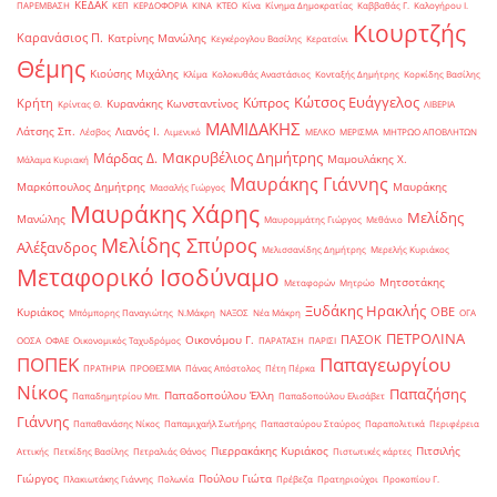
ΚΕΔΑΚ
ΠΑΡΕΜΒΑΣΗ
ΚΕΠ
ΚΕΡΔΟΦΟΡΙΑ
ΚΙΝΑ
ΚΤΕΟ
Κίνα
Κίνημα Δημοκρατίας
Καββαθάς Γ.
Καλογήρου Ι.
Κιουρτζής
Καρανάσιος Π.
Κατρίνης Μανώλης
Κεγκέρογλου Βασίλης
Κερατσίνι
Θέμης
Κιούσης Μιχάλης
Κλίμα
Κολοκυθάς Αναστάσιος
Κονταξής Δημήτρης
Κορκίδης Βασίλης
Κώτσος Ευάγγελος
Κύπρος
Κρήτη
Κυρανάκης Κωνσταντίνος
Κρίντας Θ.
ΛΙΒΕΡΙΑ
ΜΑΜΙΔΑΚΗΣ
Λάτσης Σπ.
Λιανός Ι.
Λέσβος
Λιμενικό
ΜΕΛΚΟ
ΜΕΡΙΣΜΑ
ΜΗΤΡΩΟ ΑΠΟΒΛΗΤΩΝ
Μακρυβέλιος Δημήτρης
Μάρδας Δ.
Μαμουλάκης Χ.
Μάλαμα Κυριακή
Μαυράκης Γιάννης
Μαρκόπουλος Δημήτρης
Μαυράκης
Μασαλής Γιώργος
Μαυράκης Χάρης
Μελίδης
Μανώλης
Μαυρομμάτης Γιώργος
Μεθάνιο
Μελίδης Σπύρος
Αλέξανδρος
Μελισσανίδης Δημήτρης
Μερελής Κυριάκος
Μεταφορικό Ισοδύναμο
Μητσοτάκης
Μεταφορών
Μητρώο
Ξυδάκης Ηρακλής
ΟΒΕ
Κυριάκος
Μπόμπορης Παναγιώτης
Ν.Μάκρη
ΝΑΞΟΣ
Νέα Μάκρη
ΟΓΑ
ΠΕΤΡΟΛΙΝΑ
ΠΑΣΟΚ
Οικονόμου Γ.
ΟΟΣΑ
ΟΦΑΕ
Οικονομικός Ταχυδρόμος
ΠΑΡΑΤΑΣΗ
ΠΑΡΙΣΙ
ΠΟΠΕΚ
Παπαγεωργίου
ΠΡΑΤΗΡΙΑ
ΠΡΟΘΕΣΜΙΑ
Πάνας Απόστολος
Πέτη Πέρκα
Νίκος
Παπαζήσης
Παπαδοπούλου Έλλη
Παπαδημητρίου Μπ.
Παπαδοπούλου Ελισάβετ
Γιάννης
Παπαθανάσης Νίκος
Παπαμιχαήλ Σωτήρης
Παπασταύρου Σταύρος
Παραπολιτικά
Περιφέρεια
Πιερρακάκης Κυριάκος
Πιτσιλής
Αττικής
Πετκίδης Βασίλης
Πετραλιάς Θάνος
Πιστωτικές κάρτες
Γιώργος
Πούλου Γιώτα
Πλακιωτάκης Γιάννης
Πολωνία
Πρέβεζα
Πρατηριούχοι
Προκοπίου Γ.