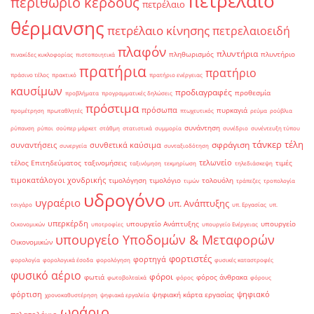
πετρέλαιο
περιθώριο κέρδους
πετρέλαιο
θέρμανσης
πετρέλαιο κίνησης
πετρελαιοειδή
πλαφόν
πλυντήρια
πληθωρισμός
πλυντήριο
πινακίδες κυκλοφορίας
πιστοποιητικά
πρατήρια
πρατήριο
πράσινο τέλος
πρακτικό
πρατήριο ενέργειας
καυσίμων
προδιαγραφές
προθεσμία
προβλήματα
προγραμματικές δηλώσεις
πρόστιμα
πρόσωπα
πυρκαγιά
προμέτρηση
πρωταθλητές
πτωχευτικός
ρεύμα
ρούβλια
συνάντηση
ρύπανση
ρύποι
σούπερ μάρκετ
στάθμη
στατιστικά
συμμορία
συνέδριο
συνέντευξη τύπου
τάνκερ
τέλη
σφράγιση
συναντήσεις
συνθετικά καύσιμα
συνεργεία
συνταξιοδότηση
τελωνείο
τέλος Επιτηδεύματος
ταξινομήσεις
τιμές
ταξινόμηση
τεκμηρίωση
τηλεδιάσκεψη
τιμοκατάλογοι χονδρικής
τιμολόγηση
τιμολόγιο
τολουόλη
τιμών
τράπεζες
τροπολογία
υδρογόνο
υγραέριο
υπ. Ανάπτυξης
τσιγάρο
υπ. Εργασίας
υπ.
υπερκέρδη
υπουργείο Ανάπτυξης
υπουργείο
Οικονομικών
υποτροφίες
υπουργείο Ενέργειας
υπουργείο Υποδομών & Μεταφορών
Οικονομικών
φορτιστές
φορτηγά
φορολογία
φορολογικά έσοδα
φορολόγηση
φυσικές καταστροφές
φυσικό αέριο
φόροι
φωτιά
φόρος άνθρακα
φωτοβολταϊκά
φόρος
φόρους
φόρτιση
ψηφιακό
ψηφιακή κάρτα εργασίας
χρονοκαθυστέρηση
ψηφιακά εργαλεία
ωράριο