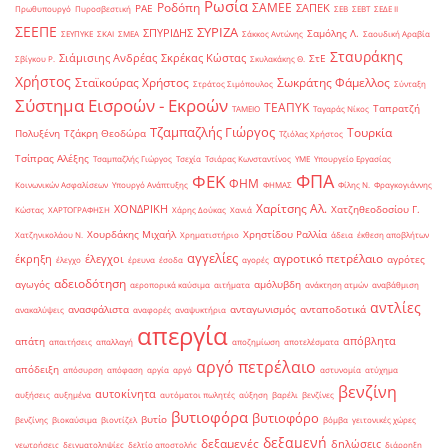
Ρωσία
Ροδόπη
ΣΑΜΕΕ
ΣΑΠΕΚ
ΡΑΕ
Πρωθυπουργό
Πυροσβεστική
ΣΕΒ
ΣΕΒΤ
ΣΕΔΕ ΙΙ
ΣΕΕΠΕ
ΣΥΡΙΖΑ
ΣΠΥΡΙΔΗΣ
Σαμόλης Λ.
ΣΕΥΠΥΚΕ
ΣΚΑΙ
ΣΜΕΑ
Σάκκος Αντώνης
Σαουδική Αραβία
Σταυράκης
Σιάμισιης Ανδρέας
Σκρέκας Κώστας
ΣτΕ
Σβίγκου Ρ.
Σκυλακάκης Θ.
Χρήστος
Σταϊκούρας Χρήστος
Σωκράτης Φάμελλος
Στράτος Σιμόπουλος
Σύνταξη
Σύστημα Εισροών - Εκροών
ΤΕΑΠΥΚ
Ταπρατζή
ΤΑΜΕΙΟ
Ταγαράς Νίκος
Τζαμπαζλής Γιώργος
Τουρκία
Πολυξένη
Τζάκρη Θεοδώρα
Τζιόλας Χρήστος
Τσίπρας Αλέξης
Τσαμπαζλής Γιώργος
Τσεχία
Τσιάρας Κωνσταντίνος
ΥΜΕ
Υπουργείο Εργασίας
ΦΠΑ
ΦΕΚ
ΦΗΜ
Κοινωνικών Ασφαλίσεων
Υπουργό Ανάπτυξης
ΦΗΜΑΣ
Φίλης Ν.
Φραγκογιάννης
Χαρίτσης Αλ.
ΧΟΝΔΡΙΚΗ
Χατζηθεοδοσίου Γ.
Κώστας
ΧΑΡΤΟΓΡΑΦΗΣΗ
Χάρης Δούκας
Χανιά
Χουρδάκης Μιχαήλ
Χρηστίδου Ραλλία
Χατζηνικολάου Ν.
Χρηματιστήριο
άδεια
έκθεση αποβλήτων
αγγελίες
αγροτικό πετρέλαιο
έκρηξη
έλεγχοι
αγρότες
έλεγχο
έρευνα
έσοδα
αγορές
αδειοδότηση
αγωγός
αμόλυβδη
αεροπορικά καύσιμα
αιτήματα
ανάκτηση ατμών
αναβάθμιση
αντλίες
ανασφάλιστα
ανταγωνισμός
ανταποδοτικά
ανακαλύψεις
αναφορές
αναψυκτήρια
απεργία
απόβλητα
απάτη
απαιτήσεις
απαλλαγή
αποζημίωση
αποτελέσματα
αργό πετρέλαιο
απόδειξη
απόσυρση
απόφαση
αργία
αργό
αστυνομία
ατύχημα
βενζίνη
αυτοκίνητα
αυξήσεις
αυξημένα
αυτόματοι πωλητές
αύξηση
βαρέλι
βενζίνες
βυτιοφόρα
βυτιοφόρο
βυτίο
βενζίνης
βιοκαύσιμα
βιοντίζελ
βόμβα
γειτονικές χώρες
δεξαμενή
δεξαμενές
δηλώσεις
γεωτρήσεις
δειγματοληψίες
δελτίο αποστολής
διάρρηξη