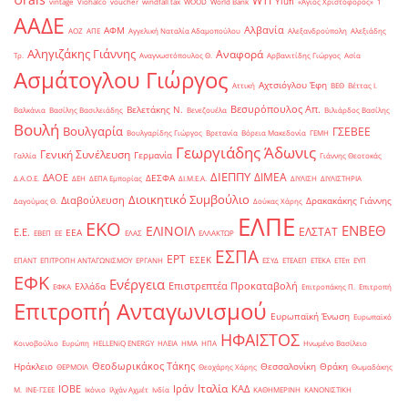
WTI
Yiufi
vintage
Viohalco
voucher
windfall tax
WOOD
World Bank
«Άγιος Χριστόφορος»
΄1
ΑΑΔΕ
Αλβανία
ΑΦΜ
ΑΟΖ
ΑΠΕ
Αγγελική Ναταλία Αδαμοπούλου
Αλεξανδρούπολη
Αλεξιάδης
Αληγιζάκης Γιάννης
Αναφορά
Τρ.
Αναγνωστόπουλος Θ.
Αρβανιτίδης Γιώργος
Ασία
Ασμάτογλου Γιώργος
Αχτσιόγλου Έφη
Αττική
ΒΕΘ
Βέττας Ι.
Βεσυρόπουλος Απ.
Βελετάκης Ν.
Βαλκάνια
Βασίλης Βασιλειάδης
Βενεζουέλα
Βιλιάρδος Βασίλης
Βουλή
Βουλγαρία
ΓΣΕΒΕΕ
Βουλγαρίδης Γιώργος
Βρετανία
Βόρεια Μακεδονία
ΓΕΜΗ
Γεωργιάδης Άδωνις
Γενική Συνέλευση
Γερμανία
Γαλλία
Γιάννης Θεοτοκάς
ΔΙΕΠΠΥ
ΔΙΜΕΑ
ΔΑΟΕ
ΔΕΣΦΑ
Δ.Α.Ο.Ε.
ΔΕΗ
ΔΕΠΑ Εμπορίας
ΔΙ.Μ.Ε.Α.
ΔΙΥΛΙΣΗ
ΔΙΥΛΙΣΤΗΡΙΑ
Διοικητικό Συμβούλιο
Διαβούλευση
Δρακακάκης Γιάννης
Δαγούμας Θ.
Δούκας Χάρης
ΕΛΠΕ
ΕΚΟ
ΕΝΒΕΘ
ΕΛΙΝΟΙΛ
ΕΛΣΤΑΤ
Ε.Ε.
ΕΕΑ
ΕΒΕΠ
ΕΕ
ΕΛΑΣ
ΕΛΛΑΚΤΩΡ
ΕΣΠΑ
ΕΡΤ
ΕΣΕΚ
ΕΠΑΝΤ
ΕΠΙΤΡΟΠΗ ΑΝΤΑΓΩΝΙΣΜΟΥ
ΕΡΓΑΝΗ
ΕΣΥΔ
ΕΤΕΑΕΠ
ΕΤΕΚΑ
ΕΤΕπ
ΕΥΠ
ΕΦΚ
Ενέργεια
Επιστρεπτέα Προκαταβολή
Ελλάδα
ΕΦΚΑ
Επιτροπάκης Π.
Επιτροπή
Επιτροπή Ανταγωνισμού
Ευρωπαϊκή Ένωση
Ευρωπαϊκό
ΗΦΑΙΣΤΟΣ
Κοινοβούλιο
Ευρώπη
ΗELLENiQ ENERGY
ΗΛΕΙΑ
ΗΜΑ
ΗΠΑ
Ηνωμένο Βασίλειο
Θεοδωρικάκος Τάκης
Ηράκλειο
Θεσσαλονίκη
Θράκη
ΘΕΡΜΟΙΛ
Θεοχάρης Χάρης
Θωμαδάκης
Ιταλία
ΙΟΒΕ
Ιράν
ΚΑΔ
Μ.
ΙΝΕ-ΓΣΕΕ
Ικόνιο
Ιλχάν Αχμέτ
Ινδία
ΚΑΘΗΜΕΡΙΝΗ
ΚΑΝΟΝΙΣΤΙΚΗ