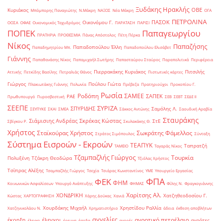
Ξυδάκης Ηρακλής
ΟΒΕ
Κυριάκος
Μπόμπορης Παναγιώτης
Ν.Μάκρη
ΝΑΞΟΣ
Νέα Μάκρη
ΟΓΑ
ΠΕΤΡΟΛΙΝΑ
ΠΑΣΟΚ
Οικονόμου Γ.
ΟΟΣΑ
ΟΦΑΕ
Οικονομικός Ταχυδρόμος
ΠΑΡΑΤΑΣΗ
ΠΑΡΙΣΙ
ΠΟΠΕΚ
Παπαγεωργίου
ΠΡΑΤΗΡΙΑ
ΠΡΟΘΕΣΜΙΑ
Πάνας Απόστολος
Πέτη Πέρκα
Νίκος
Παπαζήσης
Παπαδοπούλου Έλλη
Παπαδημητρίου Μπ.
Παπαδοπούλου Ελισάβετ
Γιάννης
Παπαθανάσης Νίκος
Παπαμιχαήλ Σωτήρης
Παπασταύρου Σταύρος
Παραπολιτικά
Περιφέρεια
Πιερρακάκης Κυριάκος
Πιτσιλής
Αττικής
Πετκίδης Βασίλης
Πετραλιάς Θάνος
Πιστωτικές κάρτες
Γιώργος
Πούλου Γιώτα
Πλακιωτάκης Γιάννης
Πολωνία
Πρέβεζα
Πρατηριούχοι
Προκοπίου Γ.
Ρωσία
Ροδόπη
ΣΑΜΕΕ
ΣΑΠΕΚ
ΡΑΕ
Πρωθυπουργό
Πυροσβεστική
ΣΕΒ
ΣΕΒΤ
ΣΕΔΕ ΙΙ
ΣΕΕΠΕ
ΣΥΡΙΖΑ
ΣΠΥΡΙΔΗΣ
Σαμόλης Λ.
ΣΕΥΠΥΚΕ
ΣΚΑΙ
ΣΜΕΑ
Σάκκος Αντώνης
Σαουδική Αραβία
Σταυράκης
Σιάμισιης Ανδρέας
Σκρέκας Κώστας
ΣτΕ
Σβίγκου Ρ.
Σκυλακάκης Θ.
Χρήστος
Σταϊκούρας Χρήστος
Σωκράτης Φάμελλος
Στράτος Σιμόπουλος
Σύνταξη
Σύστημα Εισροών - Εκροών
ΤΕΑΠΥΚ
Ταπρατζή
ΤΑΜΕΙΟ
Ταγαράς Νίκος
Τζαμπαζλής Γιώργος
Τουρκία
Πολυξένη
Τζάκρη Θεοδώρα
Τζιόλας Χρήστος
Τσίπρας Αλέξης
Τσαμπαζλής Γιώργος
Τσεχία
Τσιάρας Κωνσταντίνος
ΥΜΕ
Υπουργείο Εργασίας
ΦΠΑ
ΦΕΚ
ΦΗΜ
Κοινωνικών Ασφαλίσεων
Υπουργό Ανάπτυξης
ΦΗΜΑΣ
Φίλης Ν.
Φραγκογιάννης
Χαρίτσης Αλ.
ΧΟΝΔΡΙΚΗ
Χατζηθεοδοσίου Γ.
Κώστας
ΧΑΡΤΟΓΡΑΦΗΣΗ
Χάρης Δούκας
Χανιά
Χουρδάκης Μιχαήλ
Χρηστίδου Ραλλία
Χατζηνικολάου Ν.
Χρηματιστήριο
άδεια
έκθεση αποβλήτων
αγγελίες
αγροτικό πετρέλαιο
έκρηξη
έλεγχοι
αγρότες
έλεγχο
έρευνα
έσοδα
αγορές