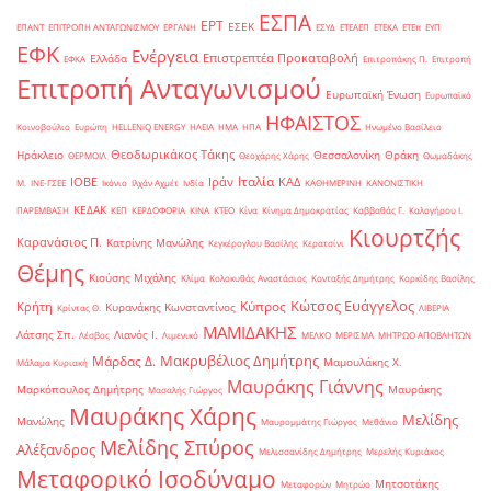
ΕΣΠΑ
ΕΡΤ
ΕΣΕΚ
ΕΠΑΝΤ
ΕΠΙΤΡΟΠΗ ΑΝΤΑΓΩΝΙΣΜΟΥ
ΕΡΓΑΝΗ
ΕΣΥΔ
ΕΤΕΑΕΠ
ΕΤΕΚΑ
ΕΤΕπ
ΕΥΠ
ΕΦΚ
Ενέργεια
Επιστρεπτέα Προκαταβολή
Ελλάδα
ΕΦΚΑ
Επιτροπάκης Π.
Επιτροπή
Επιτροπή Ανταγωνισμού
Ευρωπαϊκή Ένωση
Ευρωπαϊκό
ΗΦΑΙΣΤΟΣ
Κοινοβούλιο
Ευρώπη
ΗELLENiQ ENERGY
ΗΛΕΙΑ
ΗΜΑ
ΗΠΑ
Ηνωμένο Βασίλειο
Θεοδωρικάκος Τάκης
Ηράκλειο
Θεσσαλονίκη
Θράκη
ΘΕΡΜΟΙΛ
Θεοχάρης Χάρης
Θωμαδάκης
Ιταλία
ΙΟΒΕ
Ιράν
ΚΑΔ
Μ.
ΙΝΕ-ΓΣΕΕ
Ικόνιο
Ιλχάν Αχμέτ
Ινδία
ΚΑΘΗΜΕΡΙΝΗ
ΚΑΝΟΝΙΣΤΙΚΗ
ΚΕΔΑΚ
ΠΑΡΕΜΒΑΣΗ
ΚΕΠ
ΚΕΡΔΟΦΟΡΙΑ
ΚΙΝΑ
ΚΤΕΟ
Κίνα
Κίνημα Δημοκρατίας
Καββαθάς Γ.
Καλογήρου Ι.
Κιουρτζής
Καρανάσιος Π.
Κατρίνης Μανώλης
Κεγκέρογλου Βασίλης
Κερατσίνι
Θέμης
Κιούσης Μιχάλης
Κλίμα
Κολοκυθάς Αναστάσιος
Κονταξής Δημήτρης
Κορκίδης Βασίλης
Κώτσος Ευάγγελος
Κύπρος
Κρήτη
Κυρανάκης Κωνσταντίνος
Κρίντας Θ.
ΛΙΒΕΡΙΑ
ΜΑΜΙΔΑΚΗΣ
Λάτσης Σπ.
Λιανός Ι.
Λέσβος
Λιμενικό
ΜΕΛΚΟ
ΜΕΡΙΣΜΑ
ΜΗΤΡΩΟ ΑΠΟΒΛΗΤΩΝ
Μακρυβέλιος Δημήτρης
Μάρδας Δ.
Μαμουλάκης Χ.
Μάλαμα Κυριακή
Μαυράκης Γιάννης
Μαρκόπουλος Δημήτρης
Μαυράκης
Μασαλής Γιώργος
Μαυράκης Χάρης
Μελίδης
Μανώλης
Μαυρομμάτης Γιώργος
Μεθάνιο
Μελίδης Σπύρος
Αλέξανδρος
Μελισσανίδης Δημήτρης
Μερελής Κυριάκος
Μεταφορικό Ισοδύναμο
Μητσοτάκης
Μεταφορών
Μητρώο