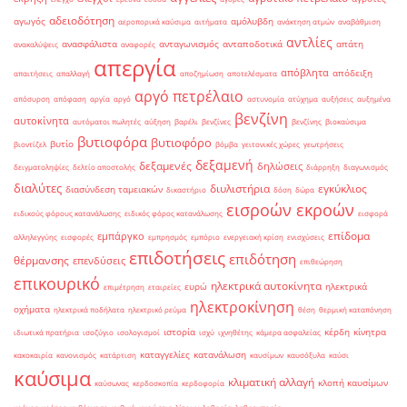
αδειοδότηση
αγωγός
αμόλυβδη
αεροπορικά καύσιμα
αιτήματα
ανάκτηση ατμών
αναβάθμιση
αντλίες
ανασφάλιστα
ανταγωνισμός
ανταποδοτικά
απάτη
ανακαλύψεις
αναφορές
απεργία
απόβλητα
απόδειξη
απαιτήσεις
απαλλαγή
αποζημίωση
αποτελέσματα
αργό πετρέλαιο
απόσυρση
απόφαση
αργία
αργό
αστυνομία
ατύχημα
αυξήσεις
αυξημένα
βενζίνη
αυτοκίνητα
αυτόματοι πωλητές
αύξηση
βαρέλι
βενζίνες
βενζίνης
βιοκαύσιμα
βυτιοφόρα
βυτιοφόρο
βυτίο
βιοντίζελ
βόμβα
γειτονικές χώρες
γεωτρήσεις
δεξαμενή
δεξαμενές
δηλώσεις
δειγματοληψίες
δελτίο αποστολής
διάρρηξη
διαγωνισμός
διαλύτες
διυλιστήρια
εγκύκλιος
διασύνδεση ταμειακών
δικαστήριο
δόση
δώρα
εισροών εκροών
ειδικούς φόρους κατανάλωσης
ειδικός φόρος κατανάλωσης
εισφορά
επίδομα
εμπάργκο
αλληλεγγύης
εισφορές
εμπρησμός
εμπόριο
ενεργειακή κρίση
ενισχύσεις
επιδοτήσεις
επιδότηση
θέρμανσης
επενδύσεις
επιθεώρηση
επικουρικό
ηλεκτρικά αυτοκίνητα
ευρώ
ηλεκτρικά
επιμέτρηση
εταιρείες
ηλεκτροκίνηση
οχήματα
ηλεκτρικά ποδήλατα
ηλεκτρικό ρεύμα
θέση
θερμική καταπόνηση
ιστορία
κέρδη
κίνητρα
ιδιωτικά πρατήρια
ισοζύγιο
ισολογισμοί
ισχύ
ιχνηθέτης
κάμερα ασφαλείας
καταγγελίες
κατανάλωση
κακοκαιρία
κανονισμός
κατάρτιση
καυσίμων
καυσόξυλα
καύσι
καύσιμα
κλιματική αλλαγή
κλοπή καυσίμων
καύσωνας
κερδοσκοπία
κερδοφορία