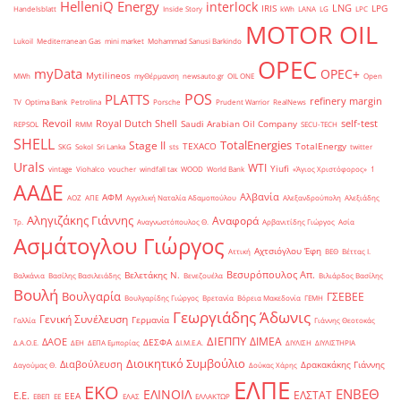
HelleniQ Energy
interlock
LNG
IRIS
LPG
Handelsblatt
Inside Story
kWh
LANA
LG
LPC
MOTOR OIL
Lukoil
Mediterranean Gas
mini market
Mohammad Sanusi Barkindo
OPEC
myData
OPEC+
Mytilineos
MWh
myΘέρμανση
newsauto.gr
OIL ONE
Open
POS
PLATTS
refinery margin
TV
Optima Bank
Petrolina
Porsche
Prudent Warrior
RealNews
Revoil
Royal Dutch Shell
self-test
Saudi Arabian Oil Company
REPSOL
RMM
SECU-TECH
SHELL
TotalEnergies
Stage II
TEXACO
TotalEnergy
SKG
Sokol
Sri Lanka
sts
twitter
Urals
WTI
Yiufi
vintage
Viohalco
voucher
windfall tax
WOOD
World Bank
«Άγιος Χριστόφορος»
΄1
ΑΑΔΕ
Αλβανία
ΑΦΜ
ΑΟΖ
ΑΠΕ
Αγγελική Ναταλία Αδαμοπούλου
Αλεξανδρούπολη
Αλεξιάδης
Αληγιζάκης Γιάννης
Αναφορά
Τρ.
Αναγνωστόπουλος Θ.
Αρβανιτίδης Γιώργος
Ασία
Ασμάτογλου Γιώργος
Αχτσιόγλου Έφη
Αττική
ΒΕΘ
Βέττας Ι.
Βεσυρόπουλος Απ.
Βελετάκης Ν.
Βαλκάνια
Βασίλης Βασιλειάδης
Βενεζουέλα
Βιλιάρδος Βασίλης
Βουλή
Βουλγαρία
ΓΣΕΒΕΕ
Βουλγαρίδης Γιώργος
Βρετανία
Βόρεια Μακεδονία
ΓΕΜΗ
Γεωργιάδης Άδωνις
Γενική Συνέλευση
Γερμανία
Γαλλία
Γιάννης Θεοτοκάς
ΔΙΕΠΠΥ
ΔΙΜΕΑ
ΔΑΟΕ
ΔΕΣΦΑ
Δ.Α.Ο.Ε.
ΔΕΗ
ΔΕΠΑ Εμπορίας
ΔΙ.Μ.Ε.Α.
ΔΙΥΛΙΣΗ
ΔΙΥΛΙΣΤΗΡΙΑ
Διοικητικό Συμβούλιο
Διαβούλευση
Δρακακάκης Γιάννης
Δαγούμας Θ.
Δούκας Χάρης
ΕΛΠΕ
ΕΚΟ
ΕΝΒΕΘ
ΕΛΙΝΟΙΛ
ΕΛΣΤΑΤ
Ε.Ε.
ΕΕΑ
ΕΒΕΠ
ΕΕ
ΕΛΑΣ
ΕΛΛΑΚΤΩΡ