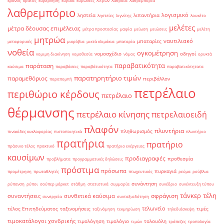
κράνος
κράτος
κυβέρνηση
κυβικά
κυρώσεις
λίτρων
λαθραία
λαθρεμπορία
λαθρεμπόριο
λογισμικό
ληστεία
λιπαντήρια
ληστείες
λιγνίτης
λουκέτο
μελέτες
μέτρα δέουσας επιμέλειας
μέτρα προστασίας
μαφία
μείωση
μειώσεις
μελέτη
μητρώα
ναυτιλιακό
μπαταρίες
μεταφορικές
μικρόβια
μικτά κλιμάκια
μπαταρία
νοθεία
ογκομέτρηση
νομοσχέδιο
οδηγοί
νομιμη διακίνηση
νομοθεσία
νόμος
ορυκτά
παραβατικότητα
παράταση
καύσιμα
παραβάσεις
παραβάτικότητα
παραβατικότητατα
παρατηρητήριο τιμών
παραμεθόριος
περιβάλλον
παραπομπή
πετρέλαιο
περιθώριο κέρδους
πετρέλαιο
θέρμανσης
πετρέλαιο κίνησης
πετρελαιοειδή
πλαφόν
πλυντήρια
πληθωρισμός
πινακίδες κυκλοφορίας
πιστοποιητικά
πλυντήριο
πρατήρια
πρατήριο
πράσινο τέλος
πρακτικό
πρατήριο ενέργειας
καυσίμων
προδιαγραφές
προθεσμία
προβλήματα
προγραμματικές δηλώσεις
πρόστιμα
πρόσωπα
πυρκαγιά
προμέτρηση
πρωταθλητές
πτωχευτικός
ρεύμα
ρούβλια
συνάντηση
ρύπανση
ρύποι
σούπερ μάρκετ
στάθμη
στατιστικά
συμμορία
συνέδριο
συνέντευξη τύπου
τάνκερ
τέλη
σφράγιση
συναντήσεις
συνθετικά καύσιμα
συνεργεία
συνταξιοδότηση
τελωνείο
τέλος Επιτηδεύματος
ταξινομήσεις
τιμές
ταξινόμηση
τεκμηρίωση
τηλεδιάσκεψη
τιμοκατάλογοι χονδρικής
τιμολόγηση
τιμολόγιο
τολουόλη
τιμών
τράπεζες
τροπολογία