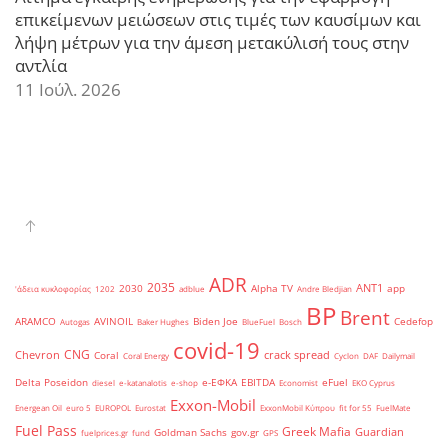
επικείμενων μειώσεων στις τιμές των καυσίμων και
λήψη μέτρων για την άμεση μετακύλισή τους στην
αντλία
11 Ιούλ. 2026
ADR
2035
ANT1
2030
Alpha TV
app
'άδεια κυκλοφορίας
1202
adblue
Andre Bledjian
BP
Brent
ARAMCO
AVINOIL
Biden Joe
Cedefop
Autogas
Baker Hughes
BlueFuel
Bosch
covid-19
CNG
Chevron
crack spread
Coral
Coral Energy
Cyclon
DAF
Dailymail
Delta Poseidon
e-ΕΦΚΑ
EBITDA
eFuel
diesel
e-katanalotis
e-shop
Economist
EKO Cyprus
Exxon-Mobil
Energean Oil
euro 5
EUROPOL
Eurostat
ExxonMobil Κύπρου
fit for 55
FuelMate
Fuel Pass
Greek Mafia
Guardian
Goldman Sachs
gov.gr
fuelprices.gr
fund
GPS