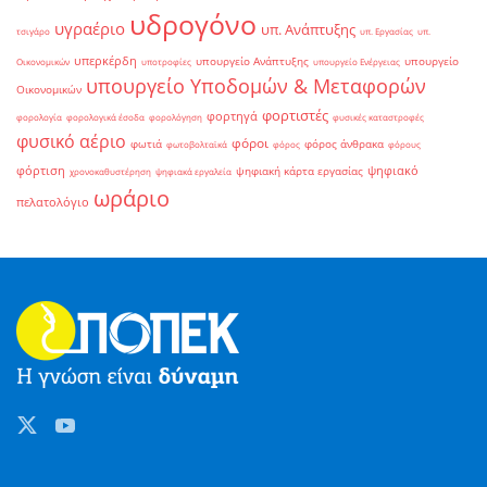
υδρογόνο
υγραέριο
υπ. Ανάπτυξης
τσιγάρο
υπ. Εργασίας
υπ.
υπερκέρδη
υπουργείο Ανάπτυξης
υπουργείο
Οικονομικών
υποτροφίες
υπουργείο Ενέργειας
υπουργείο Υποδομών & Μεταφορών
Οικονομικών
φορτιστές
φορτηγά
φορολογία
φορολογικά έσοδα
φορολόγηση
φυσικές καταστροφές
φυσικό αέριο
φόροι
φωτιά
φόρος άνθρακα
φωτοβολταϊκά
φόρος
φόρους
φόρτιση
ψηφιακό
ψηφιακή κάρτα εργασίας
χρονοκαθυστέρηση
ψηφιακά εργαλεία
ωράριο
πελατολόγιο