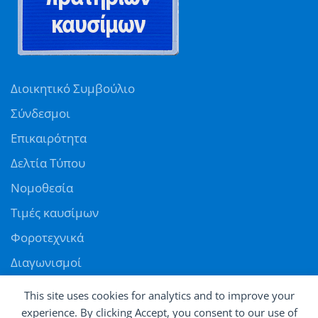
Διοικητικό Συμβούλιο
Σύνδεσμοι
Επικαιρότητα
Δελτία Τύπου
Νομοθεσία
Τιμές καυσίμων
Φοροτεχνικά
Διαγωνισμοί
Αγγελίες
This site uses cookies for analytics and to improve your
Θέσεις εργασίας
experience. By clicking Accept, you consent to our use of