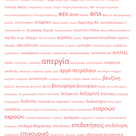
Τσίπρας Αλέξης
Τσαμπαζλής Γιώργος
Τσεχία
Τσιάρας Κωνσταντίνος
ΥΜΕ
Υπουργείο Εργασίας
ΦΠΑ
ΦΕΚ
ΦΗΜ
Κοινωνικών Ασφαλίσεων
Υπουργό Ανάπτυξης
ΦΗΜΑΣ
Φίλης Ν.
Φραγκογιάννης
Χαρίτσης Αλ.
ΧΟΝΔΡΙΚΗ
Χατζηθεοδοσίου Γ.
Κώστας
ΧΑΡΤΟΓΡΑΦΗΣΗ
Χάρης Δούκας
Χανιά
Χουρδάκης Μιχαήλ
Χρηστίδου Ραλλία
Χατζηνικολάου Ν.
Χρηματιστήριο
άδεια
έκθεση αποβλήτων
αγγελίες
αγροτικό πετρέλαιο
έκρηξη
έλεγχοι
αγρότες
έλεγχο
έρευνα
έσοδα
αγορές
αδειοδότηση
αγωγός
αμόλυβδη
αεροπορικά καύσιμα
αιτήματα
ανάκτηση ατμών
αναβάθμιση
αντλίες
ανασφάλιστα
ανταγωνισμός
ανταποδοτικά
ανακαλύψεις
αναφορές
αναψυκτήρια
απεργία
απόβλητα
απάτη
απαιτήσεις
απαλλαγή
αποζημίωση
αποτελέσματα
αργό πετρέλαιο
απόδειξη
απόσυρση
απόφαση
αργία
αργό
αστυνομία
ατύχημα
βενζίνη
αυτοκίνητα
αυξήσεις
αυξημένα
αυτόματοι πωλητές
αύξηση
βαρέλι
βενζίνες
βυτιοφόρα
βυτιοφόρο
βυτίο
βενζίνης
βιοκαύσιμα
βιοντίζελ
βόμβα
γειτονικές χώρες
δεξαμενή
δεξαμενές
δηλώσεις
γεωτρήσεις
δειγματοληψίες
δελτίο αποστολής
διάρρηξη
διαλύτες
διυλιστήρια
διασύνδεση ταμειακών
διαγωνισμός
δικαστήριο
δόση
δώρα
εισροών
εγκύκλιος
ειδικούς φόρους κατανάλωσης
ειδικός φόρος κατανάλωσης
εκροών
εμπάργκο
εισφορά αλληλεγγύης
εισφορές
εμπρησμός
εμπόριο
ενεργειακή κρίση
επιδοτήσεις
επιδότηση
επίδομα θέρμανσης
επενδύσεις
ενισχύσεις
επικουρικό
ηλεκτρικά αυτοκίνητα
ευρώ
επιθεώρηση
επιμέτρηση
εταιρείες