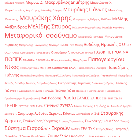
Μακρυβέλιος Δημήτρης
Μάρδας Δ.
Μαμουλάκης Χ.
Μάλαμα Κυριακή
Μαυράκης Γιάννης
Μαρκόπουλος Δημήτρης
Μαυράκης
Μασαλής Γιώργος
Μαυράκης Χάρης
Μελίδης
Μανώλης
Μαυρομμάτης Γιώργος
Μεθάνιο
Μελίδης Σπύρος
Αλέξανδρος
Μελισσανίδης Δημήτρης
Μερελής Κυριάκος
Μεταφορικό Ισοδύναμο
Μητσοτάκης
Μεταφορών
Μητρώο
Ξυδάκης Ηρακλής
ΟΒΕ
Κυριάκος
Μπόμπορης Παναγιώτης
Ν.Μάκρη
ΝΑΞΟΣ
Νέα Μάκρη
ΟΓΑ
ΠΕΤΡΟΛΙΝΑ
ΠΑΣΟΚ
Οικονόμου Γ.
ΟΟΣΑ
ΟΦΑΕ
Οικονομικός Ταχυδρόμος
ΠΑΡΑΤΑΣΗ
ΠΑΡΙΣΙ
ΠΟΠΕΚ
Παπαγεωργίου
ΠΡΑΤΗΡΙΑ
ΠΡΟΘΕΣΜΙΑ
Πάνας Απόστολος
Πέτη Πέρκα
Νίκος
Παπαζήσης
Παπαδοπούλου Έλλη
Παπαδημητρίου Μπ.
Παπαδοπούλου Ελισάβετ
Γιάννης
Παπαθανάσης Νίκος
Παπαμιχαήλ Σωτήρης
Παπασταύρου Σταύρος
Παραπολιτικά
Περιφέρεια
Πιερρακάκης Κυριάκος
Πιτσιλής
Αττικής
Πετκίδης Βασίλης
Πετραλιάς Θάνος
Πιστωτικές κάρτες
Γιώργος
Πούλου Γιώτα
Πλακιωτάκης Γιάννης
Πολωνία
Πρέβεζα
Πρατηριούχοι
Προκοπίου Γ.
Ρωσία
Ροδόπη
ΣΑΜΕΕ
ΣΑΠΕΚ
ΡΑΕ
Πρωθυπουργό
Πυροσβεστική
ΣΕΒ
ΣΕΒΤ
ΣΕΔΕ ΙΙ
ΣΕΕΠΕ
ΣΥΡΙΖΑ
ΣΠΥΡΙΔΗΣ
Σαμόλης Λ.
ΣΕΥΠΥΚΕ
ΣΚΑΙ
ΣΜΕΑ
Σάκκος Αντώνης
Σαουδική Αραβία
Σταυράκης
Σιάμισιης Ανδρέας
Σκρέκας Κώστας
ΣτΕ
Σβίγκου Ρ.
Σκυλακάκης Θ.
Χρήστος
Σταϊκούρας Χρήστος
Σωκράτης Φάμελλος
Στράτος Σιμόπουλος
Σύνταξη
Σύστημα Εισροών - Εκροών
ΤΕΑΠΥΚ
Ταπρατζή
ΤΑΜΕΙΟ
Ταγαράς Νίκος
Τζαμπαζλής Γιώργος
Τουρκία
Πολυξένη
Τζάκρη Θεοδώρα
Τζιόλας Χρήστος