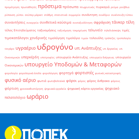
πρόστιμα
πρόσωπα
πυρκαγιά
προμέτρηση
πρωταθλητές
πτωχευτικός
ρεύμα
ρούβλια
συνάντηση
ρύπανση
ρύποι
σούπερ μάρκετ
στάθμη
στατιστικά
συμμορία
συνέδριο
συνέντευξη τύπου
τάνκερ
τέλη
σφράγιση
συναντήσεις
συνθετικά καύσιμα
συνεργεία
συνταξιοδότηση
τελωνείο
τέλος Επιτηδεύματος
ταξινομήσεις
τιμές
ταξινόμηση
τεκμηρίωση
τηλεδιάσκεψη
τιμοκατάλογοι χονδρικής
τιμολόγηση
τιμολόγιο
τολουόλη
τιμών
τράπεζες
τροπολογία
υδρογόνο
υγραέριο
υπ. Ανάπτυξης
τσιγάρο
υπ. Εργασίας
υπ.
υπερκέρδη
υπουργείο Ανάπτυξης
υπουργείο
Οικονομικών
υποτροφίες
υπουργείο Ενέργειας
υπουργείο Υποδομών & Μεταφορών
Οικονομικών
φορτιστές
φορτηγά
φορολογία
φορολογικά έσοδα
φορολόγηση
φυσικές καταστροφές
φυσικό αέριο
φόροι
φωτιά
φόρος άνθρακα
φωτοβολταϊκά
φόρος
φόρους
φόρτιση
ψηφιακό
ψηφιακή κάρτα εργασίας
χρονοκαθυστέρηση
ψηφιακά εργαλεία
ωράριο
πελατολόγιο