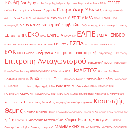
Βουλή
Βουλγαρία
ΓΣΕΒΕΕ
Βουλγαρίδης Γιώργος
Βρετανία
Βόρεια Μακεδονία
ΓΕΜΗ
Γεωργιάδης Άδωνις
Γενική Συνέλευση
Γερμανία
Γαλλία
Γιάννης Θεοτοκάς
ΔΙΕΠΠΥ
ΔΙΜΕΑ
ΔΑΟΕ
ΔΕΣΦΑ
Δ.Α.Ο.Ε.
ΔΕΗ
ΔΕΠΑ Εμπορίας
ΔΙ.Μ.Ε.Α.
ΔΙΥΛΙΣΗ
ΔΙΥΛΙΣΤΗΡΙΑ
Διοικητικό Συμβούλιο
Διαβούλευση
Δρακακάκης Γιάννης
Δαγούμας Θ.
Δούκας Χάρης
ΕΛΠΕ
ΕΚΟ
ΕΝΒΕΘ
ΕΛΙΝΟΙΛ
ΕΛΣΤΑΤ
Ε.Ε.
ΕΕΑ
ΕΒΕΠ
ΕΕ
ΕΛΑΣ
ΕΛΛΑΚΤΩΡ
ΕΣΠΑ
ΕΡΤ
ΕΣΕΚ
ΕΠΑΝΤ
ΕΠΙΤΡΟΠΗ ΑΝΤΑΓΩΝΙΣΜΟΥ
ΕΡΓΑΝΗ
ΕΣΥΔ
ΕΤΕΑΕΠ
ΕΤΕΚΑ
ΕΤΕπ
ΕΥΠ
ΕΦΚ
Ενέργεια
Επιστρεπτέα Προκαταβολή
Ελλάδα
ΕΦΚΑ
Επιτροπάκης Π.
Επιτροπή
Επιτροπή Ανταγωνισμού
Ευρωπαϊκή Ένωση
Ευρωπαϊκό
ΗΦΑΙΣΤΟΣ
Κοινοβούλιο
Ευρώπη
ΗELLENiQ ENERGY
ΗΛΕΙΑ
ΗΜΑ
ΗΠΑ
Ηνωμένο Βασίλειο
Θεοδωρικάκος Τάκης
Ηράκλειο
Θεσσαλονίκη
Θράκη
ΘΕΡΜΟΙΛ
Θεοχάρης Χάρης
Θωμαδάκης
Ιταλία
ΙΟΒΕ
Ιράν
ΚΑΔ
Μ.
ΙΝΕ-ΓΣΕΕ
Ικόνιο
Ιλχάν Αχμέτ
Ινδία
ΚΑΘΗΜΕΡΙΝΗ
ΚΑΝΟΝΙΣΤΙΚΗ
ΚΕΔΑΚ
ΠΑΡΕΜΒΑΣΗ
ΚΕΠ
ΚΕΡΔΟΦΟΡΙΑ
ΚΙΝΑ
ΚΤΕΟ
Κίνα
Κίνημα Δημοκρατίας
Καββαθάς Γ.
Καλογήρου Ι.
Κιουρτζής
Καρανάσιος Π.
Κατρίνης Μανώλης
Κεγκέρογλου Βασίλης
Κερατσίνι
Θέμης
Κιούσης Μιχάλης
Κλίμα
Κολοκυθάς Αναστάσιος
Κονταξής Δημήτρης
Κορκίδης Βασίλης
Κώτσος Ευάγγελος
Κύπρος
Κρήτη
Κυρανάκης Κωνσταντίνος
Κρίντας Θ.
ΛΙΒΕΡΙΑ
ΜΑΜΙΔΑΚΗΣ
Λάτσης Σπ.
Λιανός Ι.
Λέσβος
Λιμενικό
ΜΕΛΚΟ
ΜΕΡΙΣΜΑ
ΜΗΤΡΩΟ ΑΠΟΒΛΗΤΩΝ