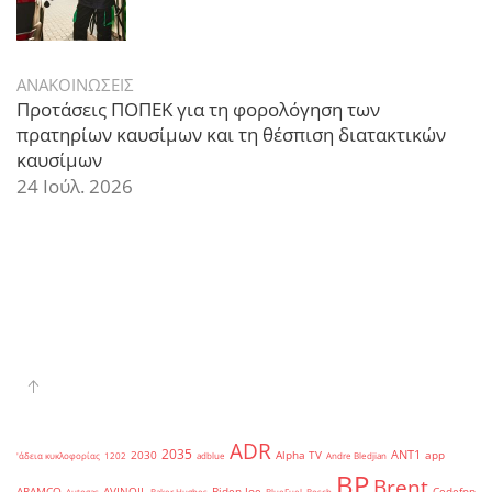
ΑΝΑΚΟΙΝΩΣΕΙΣ
Προτάσεις ΠΟΠΕΚ για τη φορολόγηση των
πρατηρίων καυσίμων και τη θέσπιση διατακτικών
καυσίμων
24 Ιούλ. 2026
ADR
2035
ANT1
2030
Alpha TV
app
'άδεια κυκλοφορίας
1202
adblue
Andre Bledjian
BP
Brent
ARAMCO
AVINOIL
Biden Joe
Cedefop
Autogas
Baker Hughes
BlueFuel
Bosch