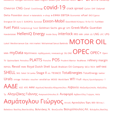
covid-19
CNG
Chevron
crack spread
Coral
Coral Energy
Cyclon
DAF
Dailymail
Delta Poseidon
e-ΕΦΚΑ
EBITDA
eFuel
diesel
e-katanalotis
e-shop
Economist
EKO Cyprus
Exxon-Mobil
Energean Oil
euro 5
EUROPOL
Eurostat
ExxonMobil Κύπρου
fit for 55
FuelMate
Fuel Pass
Greek Mafia
Guardian
Goldman Sachs
gov.gr
fuelprices.gr
fund
GPS
HelleniQ Energy
interlock
LNG
IRIS
LPG
Handelsblatt
Inside Story
kWh
LANA
LG
LPC
MOTOR OIL
Lukoil
Mediterranean Gas
mini market
Mohammad Sanusi Barkindo
OPEC
myData
OPEC+
Mytilineos
MWh
myΘέρμανση
newsauto.gr
OIL ONE
Open
POS
PLATTS
refinery margin
TV
Optima Bank
Petrolina
Porsche
Prudent Warrior
RealNews
Revoil
Royal Dutch Shell
self-test
Saudi Arabian Oil Company
REPSOL
RMM
SECU-TECH
SHELL
TotalEnergies
Stage II
TEXACO
TotalEnergy
SKG
Sokol
Sri Lanka
sts
twitter
Urals
WTI
Yiufi
vintage
Viohalco
voucher
windfall tax
WOOD
World Bank
«Άγιος Χριστόφορος»
΄1
ΑΑΔΕ
Αλβανία
ΑΦΜ
ΑΟΖ
ΑΠΕ
Αγγελική Ναταλία Αδαμοπούλου
Αλεξανδρούπολη
Αλεξιάδης
Αληγιζάκης Γιάννης
Αναφορά
Τρ.
Αναγνωστόπουλος Θ.
Αρβανιτίδης Γιώργος
Ασία
Ασμάτογλου Γιώργος
Αχτσιόγλου Έφη
Αττική
ΒΕΘ
Βέττας Ι.
Βεσυρόπουλος Απ.
Βελετάκης Ν.
Βαλκάνια
Βασίλης Βασιλειάδης
Βενεζουέλα
Βιλιάρδος Βασίλης