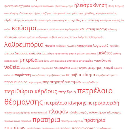
ηλεκτροκίνηση
ηλεκτρικά οχήματα
ηλεκτρικά ποδήλατα
ηλεκτρικό ρεύμα
θέση
θερμική
ιστορία
καταπόνηση
ιδιωτικά πρατήρια
ισοζύγιο
ισολογισμοί
ισχύ
ιχνηθέτης
κάμερα ασφαλείας
κέρδη
κίνητρα
καταγγελίες
κατανάλωση
κακοκαιρία
κανονισμός
κατάρτιση
καυσίμων
καυσόξυλα
καύσιμα
κλιματική αλλαγή
κλοπή
καύσι
καύσωνας
κερδοσκοπία
κερδοφορία
καυσίμων
κράνος
κράτος
κυβέρνηση
κυβικά
κυρώσεις
λίτρων
λαθραία
λαθρεμπορία
λαθρεμπόριο
λογισμικό
ληστεία
λιπαντήρια
ληστείες
λιγνίτης
λουκέτο
μελέτες
μέτρα δέουσας επιμέλειας
μέτρα προστασίας
μαφία
μείωση
μειώσεις
μελέτη
μητρώα
ναυτιλιακό
μπαταρίες
μεταφορικές
μικρόβια
μικτά κλιμάκια
μπαταρία
νοθεία
ογκομέτρηση
νομοσχέδιο
οδηγοί
νομιμη διακίνηση
νομοθεσία
νόμος
ορυκτά
παραβατικότητα
παράταση
καύσιμα
παραβάσεις
παραβάτικότητα
παραβατικότητατα
παρατηρητήριο τιμών
παραμεθόριος
περιβάλλον
παραπομπή
πετρέλαιο
περιθώριο κέρδους
πετρέλαιο
θέρμανσης
πετρέλαιο κίνησης
πετρελαιοειδή
πλαφόν
πλυντήρια
πληθωρισμός
πλυντήριο
πινακίδες κυκλοφορίας
πιστοποιητικά
πρατήρια
πρατήριο
πράσινο τέλος
πρακτικό
πρατήριο ενέργειας
καυσίμων
προδιαγραφές
προθεσμία
προβλήματα
προγραμματικές δηλώσεις