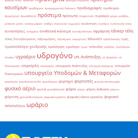
πράσινο τέλος
πρακτικό
πρατήριο ενέργειας
καυσίμων
προδιαγραφές
προθεσμία
προβλήματα
προγραμματικές δηλώσεις
πρόστιμα
πρόσωπα
πυρκαγιά
προμέτρηση
πρωταθλητές
πτωχευτικός
ρεύμα
ρούβλια
συνάντηση
ρύπανση
ρύποι
σούπερ μάρκετ
στάθμη
στατιστικά
συμμορία
συνέδριο
συνέντευξη τύπου
τάνκερ
τέλη
σφράγιση
συναντήσεις
συνθετικά καύσιμα
συνεργεία
συνταξιοδότηση
τελωνείο
τέλος Επιτηδεύματος
ταξινομήσεις
τιμές
ταξινόμηση
τεκμηρίωση
τηλεδιάσκεψη
τιμοκατάλογοι χονδρικής
τιμολόγηση
τιμολόγιο
τολουόλη
τιμών
τράπεζες
τροπολογία
υδρογόνο
υγραέριο
υπ. Ανάπτυξης
τσιγάρο
υπ. Εργασίας
υπ.
υπερκέρδη
υπουργείο Ανάπτυξης
υπουργείο
Οικονομικών
υποτροφίες
υπουργείο Ενέργειας
υπουργείο Υποδομών & Μεταφορών
Οικονομικών
φορτιστές
φορτηγά
φορολογία
φορολογικά έσοδα
φορολόγηση
φυσικές καταστροφές
φυσικό αέριο
φόροι
φωτιά
φόρος άνθρακα
φωτοβολταϊκά
φόρος
φόρους
φόρτιση
ψηφιακό
ψηφιακή κάρτα εργασίας
χρονοκαθυστέρηση
ψηφιακά εργαλεία
ωράριο
πελατολόγιο