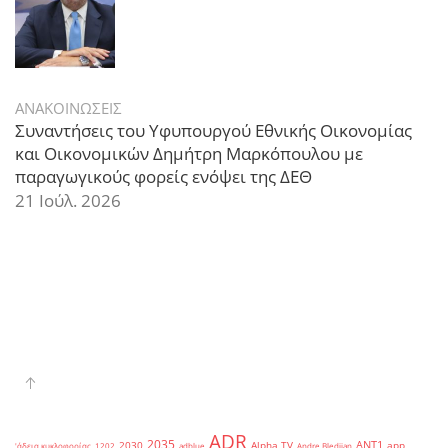
ΑΝΑΚΟΙΝΩΣΕΙΣ
Συναντήσεις του Υφυπουργού Εθνικής Οικονομίας
και Οικονομικών Δημήτρη Μαρκόπουλου με
παραγωγικούς φορείς ενόψει της ΔΕΘ
21 Ιούλ. 2026
ADR
2035
ANT1
2030
Alpha TV
app
'άδεια κυκλοφορίας
1202
adblue
Andre Bledjian