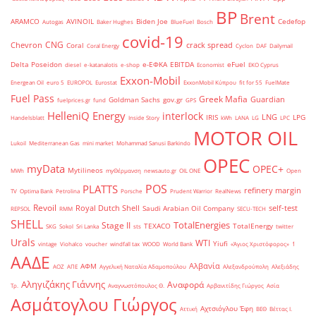
BP
Brent
ARAMCO
AVINOIL
Biden Joe
Cedefop
Autogas
Baker Hughes
BlueFuel
Bosch
covid-19
CNG
Chevron
crack spread
Coral
Coral Energy
Cyclon
DAF
Dailymail
Delta Poseidon
e-ΕΦΚΑ
EBITDA
eFuel
diesel
e-katanalotis
e-shop
Economist
EKO Cyprus
Exxon-Mobil
Energean Oil
euro 5
EUROPOL
Eurostat
ExxonMobil Κύπρου
fit for 55
FuelMate
Fuel Pass
Greek Mafia
Guardian
Goldman Sachs
gov.gr
fuelprices.gr
fund
GPS
HelleniQ Energy
interlock
LNG
IRIS
LPG
Handelsblatt
Inside Story
kWh
LANA
LG
LPC
MOTOR OIL
Lukoil
Mediterranean Gas
mini market
Mohammad Sanusi Barkindo
OPEC
myData
OPEC+
Mytilineos
MWh
myΘέρμανση
newsauto.gr
OIL ONE
Open
POS
PLATTS
refinery margin
TV
Optima Bank
Petrolina
Porsche
Prudent Warrior
RealNews
Revoil
Royal Dutch Shell
self-test
Saudi Arabian Oil Company
REPSOL
RMM
SECU-TECH
SHELL
TotalEnergies
Stage II
TEXACO
TotalEnergy
SKG
Sokol
Sri Lanka
sts
twitter
Urals
WTI
Yiufi
vintage
Viohalco
voucher
windfall tax
WOOD
World Bank
«Άγιος Χριστόφορος»
΄1
ΑΑΔΕ
Αλβανία
ΑΦΜ
ΑΟΖ
ΑΠΕ
Αγγελική Ναταλία Αδαμοπούλου
Αλεξανδρούπολη
Αλεξιάδης
Αληγιζάκης Γιάννης
Αναφορά
Τρ.
Αναγνωστόπουλος Θ.
Αρβανιτίδης Γιώργος
Ασία
Ασμάτογλου Γιώργος
Αχτσιόγλου Έφη
Αττική
ΒΕΘ
Βέττας Ι.