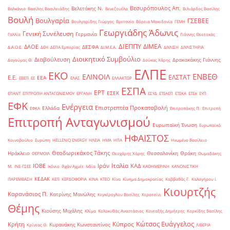
Βεσυρόπουλος Απ.
Βελετάκης Ν.
Βαλκάνια
Βασίλης Βασιλειάδης
Βενεζουέλα
Βιλιάρδος Βασίλης
Βουλή
Βουλγαρία
ΓΣΕΒΕΕ
Βουλγαρίδης Γιώργος
Βρετανία
Βόρεια Μακεδονία
ΓΕΜΗ
Γεωργιάδης Άδωνις
Γενική Συνέλευση
Γερμανία
Γαλλία
Γιάννης Θεοτοκάς
ΔΙΕΠΠΥ
ΔΙΜΕΑ
ΔΑΟΕ
ΔΕΣΦΑ
Δ.Α.Ο.Ε.
ΔΕΗ
ΔΕΠΑ Εμπορίας
ΔΙ.Μ.Ε.Α.
ΔΙΥΛΙΣΗ
ΔΙΥΛΙΣΤΗΡΙΑ
Διοικητικό Συμβούλιο
Διαβούλευση
Δρακακάκης Γιάννης
Δαγούμας Θ.
Δούκας Χάρης
ΕΛΠΕ
ΕΚΟ
ΕΝΒΕΘ
ΕΛΙΝΟΙΛ
ΕΛΣΤΑΤ
Ε.Ε.
ΕΕΑ
ΕΒΕΠ
ΕΕ
ΕΛΑΣ
ΕΛΛΑΚΤΩΡ
ΕΣΠΑ
ΕΡΤ
ΕΣΕΚ
ΕΠΑΝΤ
ΕΠΙΤΡΟΠΗ ΑΝΤΑΓΩΝΙΣΜΟΥ
ΕΡΓΑΝΗ
ΕΣΥΔ
ΕΤΕΑΕΠ
ΕΤΕΚΑ
ΕΤΕπ
ΕΥΠ
ΕΦΚ
Ενέργεια
Επιστρεπτέα Προκαταβολή
Ελλάδα
ΕΦΚΑ
Επιτροπάκης Π.
Επιτροπή
Επιτροπή Ανταγωνισμού
Ευρωπαϊκή Ένωση
Ευρωπαϊκό
ΗΦΑΙΣΤΟΣ
Κοινοβούλιο
Ευρώπη
ΗELLENiQ ENERGY
ΗΛΕΙΑ
ΗΜΑ
ΗΠΑ
Ηνωμένο Βασίλειο
Θεοδωρικάκος Τάκης
Ηράκλειο
Θεσσαλονίκη
Θράκη
ΘΕΡΜΟΙΛ
Θεοχάρης Χάρης
Θωμαδάκης
Ιταλία
ΙΟΒΕ
Ιράν
ΚΑΔ
Μ.
ΙΝΕ-ΓΣΕΕ
Ικόνιο
Ιλχάν Αχμέτ
Ινδία
ΚΑΘΗΜΕΡΙΝΗ
ΚΑΝΟΝΙΣΤΙΚΗ
ΚΕΔΑΚ
ΠΑΡΕΜΒΑΣΗ
ΚΕΠ
ΚΕΡΔΟΦΟΡΙΑ
ΚΙΝΑ
ΚΤΕΟ
Κίνα
Κίνημα Δημοκρατίας
Καββαθάς Γ.
Καλογήρου Ι.
Κιουρτζής
Καρανάσιος Π.
Κατρίνης Μανώλης
Κεγκέρογλου Βασίλης
Κερατσίνι
Θέμης
Κιούσης Μιχάλης
Κλίμα
Κολοκυθάς Αναστάσιος
Κονταξής Δημήτρης
Κορκίδης Βασίλης
Κώτσος Ευάγγελος
Κύπρος
Κρήτη
Κυρανάκης Κωνσταντίνος
Κρίντας Θ.
ΛΙΒΕΡΙΑ