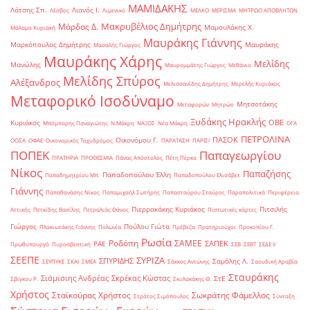
ΜΑΜΙΔΑΚΗΣ
Λάτσης Σπ.
Λιανός Ι.
Λέσβος
Λιμενικό
ΜΕΛΚΟ
ΜΕΡΙΣΜΑ
ΜΗΤΡΩΟ ΑΠΟΒΛΗΤΩΝ
Μακρυβέλιος Δημήτρης
Μάρδας Δ.
Μαμουλάκης Χ.
Μάλαμα Κυριακή
Μαυράκης Γιάννης
Μαρκόπουλος Δημήτρης
Μαυράκης
Μασαλής Γιώργος
Μαυράκης Χάρης
Μελίδης
Μανώλης
Μαυρομμάτης Γιώργος
Μεθάνιο
Μελίδης Σπύρος
Αλέξανδρος
Μελισσανίδης Δημήτρης
Μερελής Κυριάκος
Μεταφορικό Ισοδύναμο
Μητσοτάκης
Μεταφορών
Μητρώο
Ξυδάκης Ηρακλής
ΟΒΕ
Κυριάκος
Μπόμπορης Παναγιώτης
Ν.Μάκρη
ΝΑΞΟΣ
Νέα Μάκρη
ΟΓΑ
ΠΕΤΡΟΛΙΝΑ
ΠΑΣΟΚ
Οικονόμου Γ.
ΟΟΣΑ
ΟΦΑΕ
Οικονομικός Ταχυδρόμος
ΠΑΡΑΤΑΣΗ
ΠΑΡΙΣΙ
ΠΟΠΕΚ
Παπαγεωργίου
ΠΡΑΤΗΡΙΑ
ΠΡΟΘΕΣΜΙΑ
Πάνας Απόστολος
Πέτη Πέρκα
Νίκος
Παπαζήσης
Παπαδοπούλου Έλλη
Παπαδημητρίου Μπ.
Παπαδοπούλου Ελισάβετ
Γιάννης
Παπαθανάσης Νίκος
Παπαμιχαήλ Σωτήρης
Παπασταύρου Σταύρος
Παραπολιτικά
Περιφέρεια
Πιερρακάκης Κυριάκος
Πιτσιλής
Αττικής
Πετκίδης Βασίλης
Πετραλιάς Θάνος
Πιστωτικές κάρτες
Γιώργος
Πούλου Γιώτα
Πλακιωτάκης Γιάννης
Πολωνία
Πρέβεζα
Πρατηριούχοι
Προκοπίου Γ.
Ρωσία
Ροδόπη
ΣΑΜΕΕ
ΣΑΠΕΚ
ΡΑΕ
Πρωθυπουργό
Πυροσβεστική
ΣΕΒ
ΣΕΒΤ
ΣΕΔΕ ΙΙ
ΣΕΕΠΕ
ΣΥΡΙΖΑ
ΣΠΥΡΙΔΗΣ
Σαμόλης Λ.
ΣΕΥΠΥΚΕ
ΣΚΑΙ
ΣΜΕΑ
Σάκκος Αντώνης
Σαουδική Αραβία
Σταυράκης
Σιάμισιης Ανδρέας
Σκρέκας Κώστας
ΣτΕ
Σβίγκου Ρ.
Σκυλακάκης Θ.
Χρήστος
Σταϊκούρας Χρήστος
Σωκράτης Φάμελλος
Στράτος Σιμόπουλος
Σύνταξη