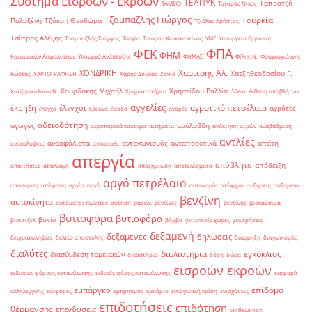
Σύστημα Εισροών - Εκροών
ΤΕΑΠΥΚ
Ταπρατζή
ΤΑΜΕΙΟ
Ταγαράς Νίκος
Τζαμπαζλής Γιώργος
Τουρκία
Πολυξένη
Τζάκρη Θεοδώρα
Τζιόλας Χρήστος
Τσίπρας Αλέξης
Τσαμπαζλής Γιώργος
Τσεχία
Τσιάρας Κωνσταντίνος
ΥΜΕ
Υπουργείο Εργασίας
ΦΠΑ
ΦΕΚ
ΦΗΜ
Κοινωνικών Ασφαλίσεων
Υπουργό Ανάπτυξης
ΦΗΜΑΣ
Φίλης Ν.
Φραγκογιάννης
Χαρίτσης Αλ.
ΧΟΝΔΡΙΚΗ
Χατζηθεοδοσίου Γ.
Κώστας
ΧΑΡΤΟΓΡΑΦΗΣΗ
Χάρης Δούκας
Χανιά
Χουρδάκης Μιχαήλ
Χρηστίδου Ραλλία
Χατζηνικολάου Ν.
Χρηματιστήριο
άδεια
έκθεση αποβλήτων
αγγελίες
αγροτικό πετρέλαιο
έκρηξη
έλεγχοι
αγρότες
έλεγχο
έρευνα
έσοδα
αγορές
αδειοδότηση
αγωγός
αμόλυβδη
αεροπορικά καύσιμα
αιτήματα
ανάκτηση ατμών
αναβάθμιση
αντλίες
ανασφάλιστα
ανταγωνισμός
ανταποδοτικά
απάτη
ανακαλύψεις
αναφορές
απεργία
απόβλητα
απόδειξη
απαιτήσεις
απαλλαγή
αποζημίωση
αποτελέσματα
αργό πετρέλαιο
απόσυρση
απόφαση
αργία
αργό
αστυνομία
ατύχημα
αυξήσεις
αυξημένα
βενζίνη
αυτοκίνητα
αυτόματοι πωλητές
αύξηση
βαρέλι
βενζίνες
βενζίνης
βιοκαύσιμα
βυτιοφόρα
βυτιοφόρο
βυτίο
βιοντίζελ
βόμβα
γειτονικές χώρες
γεωτρήσεις
δεξαμενή
δεξαμενές
δηλώσεις
δειγματοληψίες
δελτίο αποστολής
διάρρηξη
διαγωνισμός
διαλύτες
διυλιστήρια
εγκύκλιος
διασύνδεση ταμειακών
δικαστήριο
δόση
δώρα
εισροών εκροών
ειδικούς φόρους κατανάλωσης
ειδικός φόρος κατανάλωσης
εισφορά
επίδομα
εμπάργκο
αλληλεγγύης
εισφορές
εμπρησμός
εμπόριο
ενεργειακή κρίση
ενισχύσεις
επιδοτήσεις
επιδότηση
θέρμανσης
επενδύσεις
επιθεώρηση