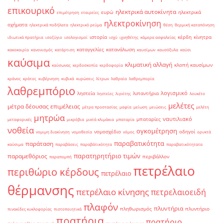
επικουρικό
ηλεκτρικά αυτοκίνητα
ευρώ
ηλεκτρικά
επιμέτρηση
εταιρείες
ηλεκτροκίνηση
οχήματα
ηλεκτρικά ποδήλατα
ηλεκτρικό ρεύμα
θέση
θερμική καταπόνηση
ιστορία
κέρδη
κίνητρα
ιδιωτικά πρατήρια
ισοζύγιο
ισολογισμοί
ισχύ
ιχνηθέτης
κάμερα ασφαλείας
καταγγελίες
κατανάλωση
κακοκαιρία
κανονισμός
κατάρτιση
καυσίμων
καυσόξυλα
καύσι
καύσιμα
κλιματική αλλαγή
κλοπή καυσίμων
καύσωνας
κερδοσκοπία
κερδοφορία
κράνος
κράτος
κυβέρνηση
κυβικά
κυρώσεις
λίτρων
λαθραία
λαθρεμπορία
λαθρεμπόριο
λογισμικό
ληστεία
λιπαντήρια
ληστείες
λιγνίτης
λουκέτο
μελέτες
μέτρα δέουσας επιμέλειας
μέτρα προστασίας
μαφία
μείωση
μειώσεις
μελέτη
μητρώα
ναυτιλιακό
μπαταρίες
μεταφορικές
μικρόβια
μικτά κλιμάκια
μπαταρία
νοθεία
ογκομέτρηση
νομοσχέδιο
οδηγοί
νομιμη διακίνηση
νομοθεσία
νόμος
ορυκτά
παραβατικότητα
παράταση
καύσιμα
παραβάσεις
παραβάτικότητα
παραβατικότητατα
παρατηρητήριο τιμών
παραμεθόριος
περιβάλλον
παραπομπή
πετρέλαιο
περιθώριο κέρδους
πετρέλαιο
θέρμανσης
πετρέλαιο κίνησης
πετρελαιοειδή
πλαφόν
πλυντήρια
πληθωρισμός
πλυντήριο
πινακίδες κυκλοφορίας
πιστοποιητικά
πρατήρια
πρατήριο