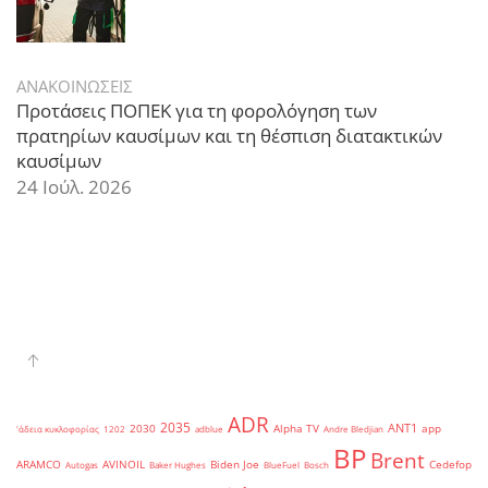
ΑΝΑΚΟΙΝΩΣΕΙΣ
Προτάσεις ΠΟΠΕΚ για τη φορολόγηση των
πρατηρίων καυσίμων και τη θέσπιση διατακτικών
καυσίμων
24 Ιούλ. 2026
ADR
2035
ANT1
2030
Alpha TV
app
'άδεια κυκλοφορίας
1202
adblue
Andre Bledjian
BP
Brent
ARAMCO
AVINOIL
Biden Joe
Cedefop
Autogas
Baker Hughes
BlueFuel
Bosch