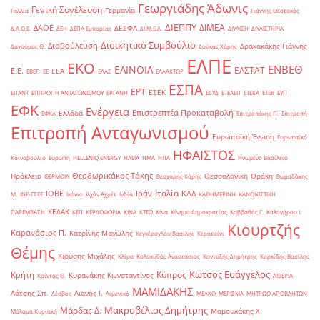
Γεωργιάδης Άδωνις
Γενική Συνέλευση
Γερμανία
Γαλλία
Γιάννης Θεοτοκάς
ΔΙΕΠΠΥ
ΔΙΜΕΑ
ΔΑΟΕ
ΔΕΣΦΑ
Δ.Α.Ο.Ε.
ΔΕΗ
ΔΕΠΑ Εμπορίας
ΔΙ.Μ.Ε.Α.
ΔΙΥΛΙΣΗ
ΔΙΥΛΙΣΤΗΡΙΑ
Διοικητικό Συμβούλιο
Διαβούλευση
Δρακακάκης Γιάννης
Δαγούμας Θ.
Δούκας Χάρης
ΕΛΠΕ
ΕΚΟ
ΕΝΒΕΘ
ΕΛΙΝΟΙΛ
ΕΛΣΤΑΤ
Ε.Ε.
ΕΕΑ
ΕΒΕΠ
ΕΕ
ΕΛΑΣ
ΕΛΛΑΚΤΩΡ
ΕΣΠΑ
ΕΡΤ
ΕΣΕΚ
ΕΠΑΝΤ
ΕΠΙΤΡΟΠΗ ΑΝΤΑΓΩΝΙΣΜΟΥ
ΕΡΓΑΝΗ
ΕΣΥΔ
ΕΤΕΑΕΠ
ΕΤΕΚΑ
ΕΤΕπ
ΕΥΠ
ΕΦΚ
Ενέργεια
Επιστρεπτέα Προκαταβολή
Ελλάδα
ΕΦΚΑ
Επιτροπάκης Π.
Επιτροπή
Επιτροπή Ανταγωνισμού
Ευρωπαϊκή Ένωση
Ευρωπαϊκό
ΗΦΑΙΣΤΟΣ
Κοινοβούλιο
Ευρώπη
ΗELLENiQ ENERGY
ΗΛΕΙΑ
ΗΜΑ
ΗΠΑ
Ηνωμένο Βασίλειο
Θεοδωρικάκος Τάκης
Ηράκλειο
Θεσσαλονίκη
Θράκη
ΘΕΡΜΟΙΛ
Θεοχάρης Χάρης
Θωμαδάκης
Ιταλία
ΙΟΒΕ
Ιράν
ΚΑΔ
Μ.
ΙΝΕ-ΓΣΕΕ
Ικόνιο
Ιλχάν Αχμέτ
Ινδία
ΚΑΘΗΜΕΡΙΝΗ
ΚΑΝΟΝΙΣΤΙΚΗ
ΚΕΔΑΚ
ΠΑΡΕΜΒΑΣΗ
ΚΕΠ
ΚΕΡΔΟΦΟΡΙΑ
ΚΙΝΑ
ΚΤΕΟ
Κίνα
Κίνημα Δημοκρατίας
Καββαθάς Γ.
Καλογήρου Ι.
Κιουρτζής
Καρανάσιος Π.
Κατρίνης Μανώλης
Κεγκέρογλου Βασίλης
Κερατσίνι
Θέμης
Κιούσης Μιχάλης
Κλίμα
Κολοκυθάς Αναστάσιος
Κονταξής Δημήτρης
Κορκίδης Βασίλης
Κώτσος Ευάγγελος
Κύπρος
Κρήτη
Κυρανάκης Κωνσταντίνος
Κρίντας Θ.
ΛΙΒΕΡΙΑ
ΜΑΜΙΔΑΚΗΣ
Λάτσης Σπ.
Λιανός Ι.
Λέσβος
Λιμενικό
ΜΕΛΚΟ
ΜΕΡΙΣΜΑ
ΜΗΤΡΩΟ ΑΠΟΒΛΗΤΩΝ
Μακρυβέλιος Δημήτρης
Μάρδας Δ.
Μαμουλάκης Χ.
Μάλαμα Κυριακή