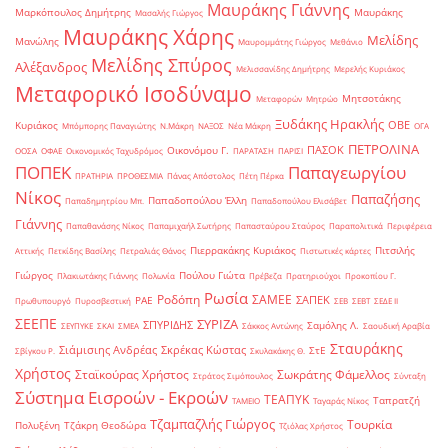
Μαυράκης Γιάννης
Μαρκόπουλος Δημήτρης
Μαυράκης
Μασαλής Γιώργος
Μαυράκης Χάρης
Μελίδης
Μανώλης
Μαυρομμάτης Γιώργος
Μεθάνιο
Μελίδης Σπύρος
Αλέξανδρος
Μελισσανίδης Δημήτρης
Μερελής Κυριάκος
Μεταφορικό Ισοδύναμο
Μητσοτάκης
Μεταφορών
Μητρώο
Ξυδάκης Ηρακλής
ΟΒΕ
Κυριάκος
Μπόμπορης Παναγιώτης
Ν.Μάκρη
ΝΑΞΟΣ
Νέα Μάκρη
ΟΓΑ
ΠΕΤΡΟΛΙΝΑ
ΠΑΣΟΚ
Οικονόμου Γ.
ΟΟΣΑ
ΟΦΑΕ
Οικονομικός Ταχυδρόμος
ΠΑΡΑΤΑΣΗ
ΠΑΡΙΣΙ
ΠΟΠΕΚ
Παπαγεωργίου
ΠΡΑΤΗΡΙΑ
ΠΡΟΘΕΣΜΙΑ
Πάνας Απόστολος
Πέτη Πέρκα
Νίκος
Παπαζήσης
Παπαδοπούλου Έλλη
Παπαδημητρίου Μπ.
Παπαδοπούλου Ελισάβετ
Γιάννης
Παπαθανάσης Νίκος
Παπαμιχαήλ Σωτήρης
Παπασταύρου Σταύρος
Παραπολιτικά
Περιφέρεια
Πιερρακάκης Κυριάκος
Πιτσιλής
Αττικής
Πετκίδης Βασίλης
Πετραλιάς Θάνος
Πιστωτικές κάρτες
Γιώργος
Πούλου Γιώτα
Πλακιωτάκης Γιάννης
Πολωνία
Πρέβεζα
Πρατηριούχοι
Προκοπίου Γ.
Ρωσία
Ροδόπη
ΣΑΜΕΕ
ΣΑΠΕΚ
ΡΑΕ
Πρωθυπουργό
Πυροσβεστική
ΣΕΒ
ΣΕΒΤ
ΣΕΔΕ ΙΙ
ΣΕΕΠΕ
ΣΥΡΙΖΑ
ΣΠΥΡΙΔΗΣ
Σαμόλης Λ.
ΣΕΥΠΥΚΕ
ΣΚΑΙ
ΣΜΕΑ
Σάκκος Αντώνης
Σαουδική Αραβία
Σταυράκης
Σιάμισιης Ανδρέας
Σκρέκας Κώστας
ΣτΕ
Σβίγκου Ρ.
Σκυλακάκης Θ.
Χρήστος
Σταϊκούρας Χρήστος
Σωκράτης Φάμελλος
Στράτος Σιμόπουλος
Σύνταξη
Σύστημα Εισροών - Εκροών
ΤΕΑΠΥΚ
Ταπρατζή
ΤΑΜΕΙΟ
Ταγαράς Νίκος
Τζαμπαζλής Γιώργος
Τουρκία
Πολυξένη
Τζάκρη Θεοδώρα
Τζιόλας Χρήστος