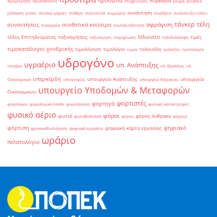
πρόσωπα
πυρκαγιά
προμέτρηση
πρωταθλητές
πτωχευτικός
ρεύμα
ρούβλια
συνάντηση
ρύπανση
ρύποι
σούπερ μάρκετ
στάθμη
στατιστικά
συμμορία
συνέδριο
συνέντευξη τύπου
τάνκερ
τέλη
σφράγιση
συναντήσεις
συνθετικά καύσιμα
συνεργεία
συνταξιοδότηση
τελωνείο
τέλος Επιτηδεύματος
ταξινομήσεις
τιμές
ταξινόμηση
τεκμηρίωση
τηλεδιάσκεψη
τιμοκατάλογοι χονδρικής
τιμολόγηση
τιμολόγιο
τολουόλη
τιμών
τράπεζες
τροπολογία
υδρογόνο
υγραέριο
υπ. Ανάπτυξης
τσιγάρο
υπ. Εργασίας
υπ.
υπερκέρδη
υπουργείο Ανάπτυξης
υπουργείο
Οικονομικών
υποτροφίες
υπουργείο Ενέργειας
υπουργείο Υποδομών & Μεταφορών
Οικονομικών
φορτιστές
φορτηγά
φορολογία
φορολογικά έσοδα
φορολόγηση
φυσικές καταστροφές
φυσικό αέριο
φόροι
φωτιά
φόρος άνθρακα
φωτοβολταϊκά
φόρος
φόρους
φόρτιση
ψηφιακό
ψηφιακή κάρτα εργασίας
χρονοκαθυστέρηση
ψηφιακά εργαλεία
ωράριο
πελατολόγιο