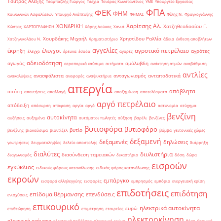
Τσίπρας Αλέξης
Τσαμπαζλής Γιώργος
Τσεχία
Τσιάρας Κωνσταντίνος
ΥΜΕ
Υπουργείο Εργασίας
ΦΠΑ
ΦΕΚ
ΦΗΜ
Κοινωνικών Ασφαλίσεων
Υπουργό Ανάπτυξης
ΦΗΜΑΣ
Φίλης Ν.
Φραγκογιάννης
Χαρίτσης Αλ.
ΧΟΝΔΡΙΚΗ
Χατζηθεοδοσίου Γ.
Κώστας
ΧΑΡΤΟΓΡΑΦΗΣΗ
Χάρης Δούκας
Χανιά
Χουρδάκης Μιχαήλ
Χρηστίδου Ραλλία
Χατζηνικολάου Ν.
Χρηματιστήριο
άδεια
έκθεση αποβλήτων
αγγελίες
αγροτικό πετρέλαιο
έκρηξη
έλεγχοι
αγρότες
έλεγχο
έρευνα
έσοδα
αγορές
αδειοδότηση
αγωγός
αμόλυβδη
αεροπορικά καύσιμα
αιτήματα
ανάκτηση ατμών
αναβάθμιση
αντλίες
ανασφάλιστα
ανταγωνισμός
ανταποδοτικά
ανακαλύψεις
αναφορές
αναψυκτήρια
απεργία
απόβλητα
απάτη
απαιτήσεις
απαλλαγή
αποζημίωση
αποτελέσματα
αργό πετρέλαιο
απόδειξη
απόσυρση
απόφαση
αργία
αργό
αστυνομία
ατύχημα
βενζίνη
αυτοκίνητα
αυξήσεις
αυξημένα
αυτόματοι πωλητές
αύξηση
βαρέλι
βενζίνες
βυτιοφόρα
βυτιοφόρο
βυτίο
βενζίνης
βιοκαύσιμα
βιοντίζελ
βόμβα
γειτονικές χώρες
δεξαμενή
δεξαμενές
δηλώσεις
γεωτρήσεις
δειγματοληψίες
δελτίο αποστολής
διάρρηξη
διαλύτες
διυλιστήρια
διασύνδεση ταμειακών
διαγωνισμός
δικαστήριο
δόση
δώρα
εισροών
εγκύκλιος
ειδικούς φόρους κατανάλωσης
ειδικός φόρος κατανάλωσης
εκροών
εμπάργκο
εισφορά αλληλεγγύης
εισφορές
εμπρησμός
εμπόριο
ενεργειακή κρίση
επιδοτήσεις
επιδότηση
επίδομα θέρμανσης
επενδύσεις
ενισχύσεις
επικουρικό
ηλεκτρικά αυτοκίνητα
ευρώ
επιθεώρηση
επιμέτρηση
εταιρείες
ηλεκτροκίνηση
ηλεκτρικά οχήματα
ηλεκτρικά ποδήλατα
ηλεκτρικό ρεύμα
θέση
θερμική