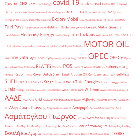
covid-19
CNG
Chevron
crack spread
Coral
Coral Energy
Cyclon
DAF
Dailymail
Delta Poseidon
e-ΕΦΚΑ
EBITDA
eFuel
diesel
e-katanalotis
e-shop
Economist
EKO Cyprus
Exxon-Mobil
Energean Oil
euro 5
EUROPOL
Eurostat
ExxonMobil Κύπρου
fit for 55
FuelMate
Fuel Pass
Greek Mafia
Guardian
Goldman Sachs
gov.gr
fuelprices.gr
fund
GPS
HelleniQ Energy
interlock
LNG
IRIS
LPG
Handelsblatt
Inside Story
kWh
LANA
LG
LPC
MOTOR OIL
Lukoil
Mediterranean Gas
mini market
Mohammad Sanusi Barkindo
OPEC
myData
OPEC+
Mytilineos
MWh
myΘέρμανση
newsauto.gr
OIL ONE
Open
POS
PLATTS
refinery margin
TV
Optima Bank
Petrolina
Porsche
Prudent Warrior
RealNews
Revoil
Royal Dutch Shell
self-test
Saudi Arabian Oil Company
REPSOL
RMM
SECU-TECH
SHELL
TotalEnergies
Stage II
TEXACO
TotalEnergy
SKG
Sokol
Sri Lanka
sts
twitter
Urals
WTI
Yiufi
vintage
Viohalco
voucher
windfall tax
WOOD
World Bank
«Άγιος Χριστόφορος»
΄1
ΑΑΔΕ
Αλβανία
ΑΦΜ
ΑΟΖ
ΑΠΕ
Αγγελική Ναταλία Αδαμοπούλου
Αλεξανδρούπολη
Αλεξιάδης
Αληγιζάκης Γιάννης
Αναφορά
Τρ.
Αναγνωστόπουλος Θ.
Αρβανιτίδης Γιώργος
Ασία
Ασμάτογλου Γιώργος
Αχτσιόγλου Έφη
Αττική
ΒΕΘ
Βέττας Ι.
Βεσυρόπουλος Απ.
Βελετάκης Ν.
Βαλκάνια
Βασίλης Βασιλειάδης
Βενεζουέλα
Βιλιάρδος Βασίλης
Βουλή
Βουλγαρία
ΓΣΕΒΕΕ
Βουλγαρίδης Γιώργος
Βρετανία
Βόρεια Μακεδονία
ΓΕΜΗ