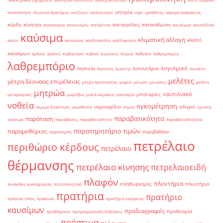
ιστορία
καταπόνηση
ιδιωτικά πρατήρια
ισοζύγιο
ισολογισμοί
ισχύ
ιχνηθέτης
κάμερα ασφαλείας
κέρδη
κίνητρα
καταγγελίες
κατανάλωση
κακοκαιρία
κανονισμός
κατάρτιση
καυσίμων
καυσόξυλα
καύσιμα
κλιματική αλλαγή
κλοπή
καύσι
καύσωνας
κερδοσκοπία
κερδοφορία
καυσίμων
κράνος
κράτος
κυβέρνηση
κυβικά
κυρώσεις
λίτρων
λαθραία
λαθρεμπορία
λαθρεμπόριο
λογισμικό
ληστεία
λιπαντήρια
ληστείες
λιγνίτης
λουκέτο
μελέτες
μέτρα δέουσας επιμέλειας
μέτρα προστασίας
μαφία
μείωση
μειώσεις
μελέτη
μητρώα
ναυτιλιακό
μπαταρίες
μεταφορικές
μικρόβια
μικτά κλιμάκια
μπαταρία
νοθεία
ογκομέτρηση
νομοσχέδιο
οδηγοί
νομιμη διακίνηση
νομοθεσία
νόμος
ορυκτά
παραβατικότητα
παράταση
καύσιμα
παραβάσεις
παραβάτικότητα
παραβατικότητατα
παρατηρητήριο τιμών
παραμεθόριος
περιβάλλον
παραπομπή
πετρέλαιο
περιθώριο κέρδους
πετρέλαιο
θέρμανσης
πετρέλαιο κίνησης
πετρελαιοειδή
πλαφόν
πλυντήρια
πληθωρισμός
πλυντήριο
πινακίδες κυκλοφορίας
πιστοποιητικά
πρατήρια
πρατήριο
πράσινο τέλος
πρακτικό
πρατήριο ενέργειας
καυσίμων
προδιαγραφές
προθεσμία
προβλήματα
προγραμματικές δηλώσεις
πρόστιμα