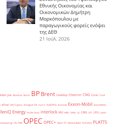
Εθνικής Οικονομίας και
Οικονομικών Δημήτρη
Μαρκόπουλου με
παραγωγικούς φορείς ενόψει
της ΔΕΘ
21 Ιούλ. 2026
BP
Brent
CNG
Chevron
Biden Joe
Cedefop
Coral
BlueFuel
Bosch
Coral
Exxon-Mobil
eFuel
t
EKO Cyprus
Energean Oil
euro 5
EUROPOL
Eurostat
ExxonMobil
lleniQ Energy
interlock
LNG
IRIS
LPG
Inside Story
kWh
LANA
LG
LPC
Lukoil
OPEC
PLATTS
OPEC+
newsauto.gr
OIL ONE
Open TV
Optima Bank
Petrolina