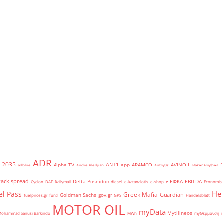
ADR
2035
ANT1
Alpha TV
app
ARAMCO
AVINOIL
adblue
Andre Bledjian
Autogas
Baker Hughes
rack spread
Delta Poseidon
e-ΕΦΚΑ
EBITDA
Cyclon
DAF
Dailymail
diesel
e-katanalotis
e-shop
Economis
He
el Pass
Greek Mafia
Guardian
Goldman Sachs
gov.gr
fuelprices.gr
fund
GPS
Handelsblatt
MOTOR OIL
myData
Mytilineos
Mohammad Sanusi Barkindo
MWh
myΘέρμανση