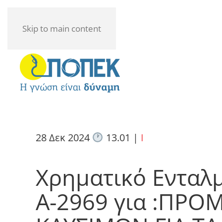
Skip to main content
28 Δεκ 2024
13.01
|
I
Χρηματικό Ενταλ
Α-2969 για :ΠΡΟ