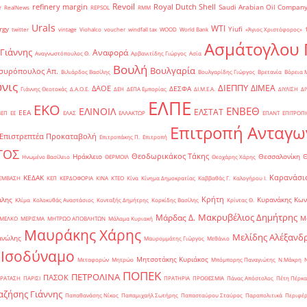
Revoil
refinery margin
Royal Dutch Shell
Saudi Arabian Oil Compan
r
RealNews
REPSOL
RMM
Urals
WTI
rgy
Yiufi
twitter
vintage
Viohalco
voucher
windfall tax
WOOD
World Bank
«Άγιος Χριστόφορος»
΄
Ασμάτογλου 
 Γιάννης
Αναφορά
Αναγνωστόπουλος Θ.
Αρβανιτίδης Γιώργος
Ασία
Βουλή
Βουλγαρία
συρόπουλος Απ.
Βιλιάρδος Βασίλης
Βουλγαρίδης Γιώργος
Βρετανία
Βόρεια 
νις
ΔΙΕΠΠΥ
ΔΙΜΕΑ
ΔΑΟΕ
ΔΕΣΦΑ
Γιάννης Θεοτοκάς
Δ.Α.Ο.Ε.
ΔΕΗ
ΔΕΠΑ Εμπορίας
ΔΙ.Μ.Ε.Α.
ΔΙΥΛΙΣΗ
ΔΙ
ΕΛΠΕ
ΕΚΟ
ΕΝΒΕΘ
ΕΛΙΝΟΙΛ
ΕΛΣΤΑΤ
ΕΕΑ
ΒΕΠ
ΕΕ
ΕΛΑΣ
ΕΛΛΑΚΤΩΡ
ΕΠΑΝΤ
ΕΠΙΤΡΟΠ
Επιτροπή Ανταγω
Επιστρεπτέα Προκαταβολή
Επιτροπάκης Π.
Επιτροπή
ΤΟΣ
Θεοδωρικάκος Τάκης
Ηράκλειο
Θεσσαλονίκη
Ηνωμένο Βασίλειο
ΘΕΡΜΟΙΛ
Θεοχάρης Χάρης
Καρανάσιο
ΚΕΔΑΚ
ΡΕΜΒΑΣΗ
ΚΕΠ
ΚΕΡΔΟΦΟΡΙΑ
ΚΙΝΑ
ΚΤΕΟ
Κίνα
Κίνημα Δημοκρατίας
Καββαθάς Γ.
Καλογήρου Ι.
Κρήτη
άλης
Κυρανάκης Κων
Κλίμα
Κολοκυθάς Αναστάσιος
Κονταξής Δημήτρης
Κορκίδης Βασίλης
Κρίντας Θ.
Μακρυβέλιος Δημήτρης
Μάρδας Δ.
Μ
ΜΕΛΚΟ
ΜΕΡΙΣΜΑ
ΜΗΤΡΩΟ ΑΠΟΒΛΗΤΩΝ
Μάλαμα Κυριακή
Μαυράκης Χάρης
Μελίδης Αλέξανδ
ανώλης
Μαυρομμάτης Γιώργος
Μεθάνιο
 Ισοδύναμο
Μητσοτάκης Κυριάκος
Μεταφορών
Μητρώο
Μπόμπορης Παναγιώτης
Ν.Μάκρη
ΠΟΠΕΚ
ΠΕΤΡΟΛΙΝΑ
ΠΑΣΟΚ
ΡΑΤΑΣΗ
ΠΑΡΙΣΙ
ΠΡΑΤΗΡΙΑ
ΠΡΟΘΕΣΜΙΑ
Πάνας Απόστολος
Πέτη Πέρκα
ζήσης Γιάννης
Παπαθανάσης Νίκος
Παπαμιχαήλ Σωτήρης
Παπασταύρου Σταύρος
Παραπολιτικά
Περιφέρ