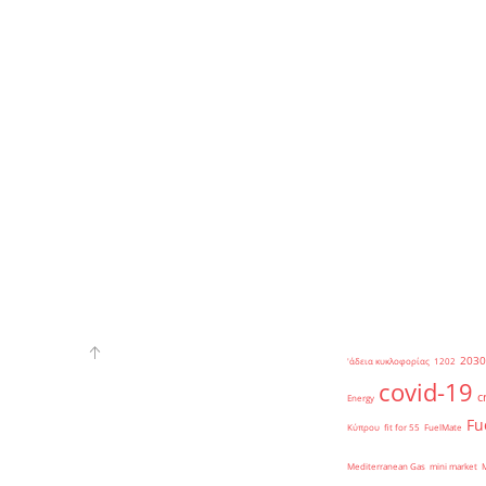
2030
'άδεια κυκλοφορίας
1202
covid-19
c
Energy
Fu
Κύπρου
fit for 55
FuelMate
Mediterranean Gas
mini market