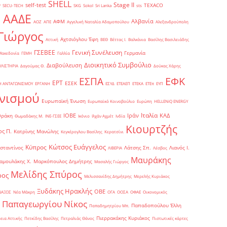
SHELL
Stage II
self-test
y
TEXACO
SECU-TECH
SKG
Sokol
Sri Lanka
sts
ΑΑΔΕ
Αλβανία
ΑΦΜ
1
ΑΟΖ
ΑΠΕ
Αγγελική Ναταλία Αδαμοπούλου
Αλεξανδρούπολη
Γιώργος
Αχτσιόγλου Έφη
Αττική
ΒΕΘ
Βέττας Ι.
Βαλκάνια
Βασίλης Βασιλειάδης
Γενική Συνέλευση
ΓΣΕΒΕΕ
Γερμανία
Μακεδονία
ΓΕΜΗ
Γαλλία
Διοικητικό Συμβούλιο
Διαβούλευση
ΥΛΙΣΤΗΡΙΑ
Δαγούμας Θ.
Δούκας Χάρης
ΕΦΚ
ΕΣΠΑ
ΕΡΤ
ΕΣΕΚ
Η ΑΝΤΑΓΩΝΙΣΜΟΥ
ΕΡΓΑΝΗ
ΕΣΥΔ
ΕΤΕΑΕΠ
ΕΤΕΚΑ
ΕΤΕπ
ΕΥΠ
νισμού
Ευρωπαϊκή Ένωση
Ευρωπαϊκό Κοινοβούλιο
Ευρώπη
ΗELLENiQ ENERGY
Ιταλία
ΙΟΒΕ
Ιράν
ΚΑΔ
Θράκη
Θωμαδάκης Μ.
ΙΝΕ-ΓΣΕΕ
Ικόνιο
Ιλχάν Αχμέτ
Ινδία
Κιουρτζής
ς Π.
Κατρίνης Μανώλης
Κεγκέρογλου Βασίλης
Κερατσίνι
Κώτσος Ευάγγελος
Κύπρος
σταντίνος
Λάτσης Σπ.
Λιανός Ι.
ΛΙΒΕΡΙΑ
Λέσβος
Μαυράκης
αμουλάκης Χ.
Μαρκόπουλος Δημήτρης
Μασαλής Γιώργος
Μελίδης Σπύρος
ρος
Μελισσανίδης Δημήτρης
Μερελής Κυριάκος
Ξυδάκης Ηρακλής
ΟΒΕ
ΝΑΞΟΣ
Νέα Μάκρη
ΟΓΑ
ΟΟΣΑ
ΟΦΑΕ
Οικονομικός
Παπαγεωργίου Νίκος
Παπαδοπούλου Έλλη
Παπαδημητρίου Μπ.
Πιερρακάκης Κυριάκος
εια Αττικής
Πετκίδης Βασίλης
Πετραλιάς Θάνος
Πιστωτικές κάρτες