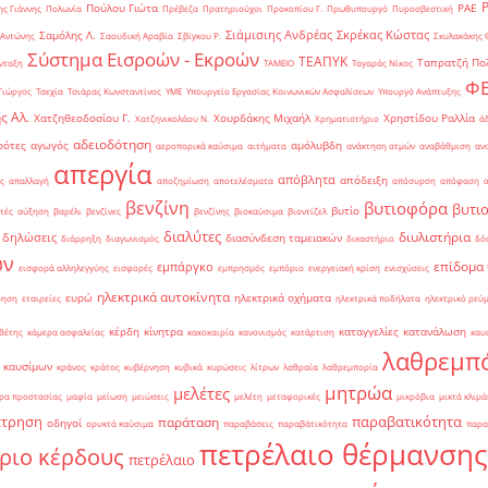
Πούλου Γιώτα
ΡΑΕ
ς Γιάννης
Πολωνία
Πρέβεζα
Πρατηριούχοι
Προκοπίου Γ.
Πρωθυπουργό
Πυροσβεστική
Σιάμισιης Ανδρέας
Σκρέκας Κώστας
Σαμόλης Λ.
 Αντώνης
Σαουδική Αραβία
Σβίγκου Ρ.
Σκυλακάκης 
Σύστημα Εισροών - Εκροών
ΤΕΑΠΥΚ
Ταπρατζή Πο
νταξη
ΤΑΜΕΙΟ
Ταγαράς Νίκος
Φ
Γιώργος
Τσεχία
Τσιάρας Κωνσταντίνος
ΥΜΕ
Υπουργείο Εργασίας Κοινωνικών Ασφαλίσεων
Υπουργό Ανάπτυξης
ς Αλ.
Χατζηθεοδοσίου Γ.
Χουρδάκης Μιχαήλ
Χρηστίδου Ραλλία
Χατζηνικολάου Ν.
Χρηματιστήριο
ά
αδειοδότηση
ρότες
αγωγός
αμόλυβδη
αεροπορικά καύσιμα
αιτήματα
ανάκτηση ατμών
αναβάθμιση
αν
απεργία
απόβλητα
απόδειξη
ς
απαλλαγή
αποζημίωση
αποτελέσματα
απόσυρση
απόφαση
βενζίνη
βυτιοφόρα
βυτι
βυτίο
τές
αύξηση
βαρέλι
βενζίνες
βενζίνης
βιοκαύσιμα
βιοντίζελ
διαλύτες
διυλιστήρια
δηλώσεις
διασύνδεση ταμειακών
διάρρηξη
διαγωνισμός
δικαστήριο
δό
ών
επίδομα
εμπάργκο
εισφορά αλληλεγγύης
εισφορές
εμπρησμός
εμπόριο
ενεργειακή κρίση
ενισχύσεις
ηλεκτρικά αυτοκίνητα
ευρώ
ηλεκτρικά οχήματα
ρηση
εταιρείες
ηλεκτρικά ποδήλατα
ηλεκτρικό ρεύ
κέρδη
κίνητρα
καταγγελίες
κατανάλωση
θέτης
κάμερα ασφαλείας
κακοκαιρία
κανονισμός
κατάρτιση
καυ
λαθρεμπ
 καυσίμων
κράνος
κράτος
κυβέρνηση
κυβικά
κυρώσεις
λίτρων
λαθραία
λαθρεμπορία
μητρώα
μελέτες
ρα προστασίας
μαφία
μείωση
μειώσεις
μελέτη
μεταφορικές
μικρόβια
μικτά κλιμά
έτρηση
παραβατικότητα
παράταση
οδηγοί
ορυκτά καύσιμα
παραβάσεις
παραβάτικότητα
παρα
πετρέλαιο θέρμανσης
ριο κέρδους
πετρέλαιο