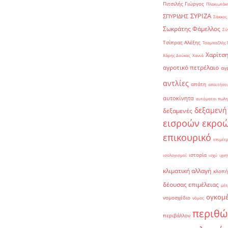
Πιτσιλής Γιώργος
Πλακιωτάκη
ΣΥΡΙΖΑ
ΣΠΥΡΙΔΗΣ
Σάκκος
Σωκράτης Φάμελλος
Σύ
Τσίπρας Αλέξης
Τσαμπαζλής 
Χαρίτση
Χάρης Δούκας
Χανιά
αγροτικό πετρέλαιο
αγ
αντλίες
απάτη
απαιτήσει
αυτοκίνητα
αυτόματοι πωλη
δεξαμενή
δεξαμενές
εισροών εκρο
επικουρικό
επιμέτ
ιστορία
ισολογισμοί
ισχύ
ιχνη
κλιματική αλλαγή
κλοπή
δέουσας επιμέλειας
μέτ
ογκομ
νομοσχέδιο
νόμος
περιθώ
περιβάλλον