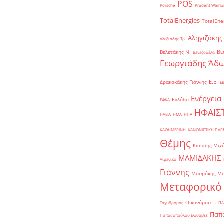
POS
Porsche
Prudent Warrio
TotalEnergies
TotalEne
Αληγιζάκης
Αλεξιάδης Τρ.
Βε
Βελετάκης Ν.
Βενεζουέλα
Γεωργιάδης Άδω
Ε.Ε.
Δρακακάκης Γιάννης
Ε
Ενέργεια
Ελλάδα
ΕΦΚΑ
ΗΦΑΙΣ
ΗΛΕΙΑ
ΗΜΑ
ΗΠΑ
ΚΑΘΗΜΕΡΙΝΗ
ΚΑΝΟΝΙΣΤΙΚΗ ΠΑ
Θέμης
Κιούσης Μιχ
ΜΑΜΙΔΑΚΗΣ
Λιμενικό
Γιάννης
Μαυράκης Μ
Μεταφορικό
Οικονόμου Γ.
Ταχυδρόμος
ΠΑ
Παπα
Παπαδοπούλου Ελισάβετ