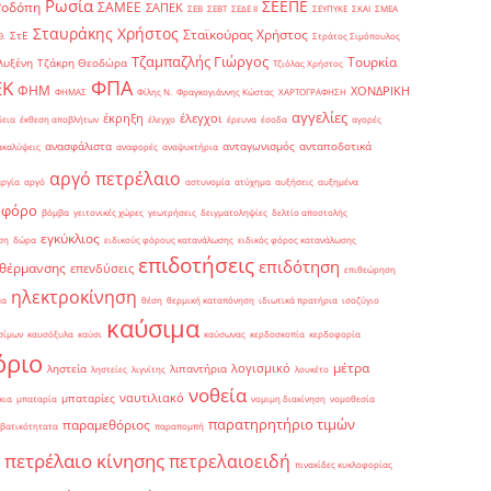
Ρωσία
ΣΕΕΠΕ
Ροδόπη
ΣΑΜΕΕ
ΣΑΠΕΚ
ΣΕΒ
ΣΕΒΤ
ΣΕΔΕ ΙΙ
ΣΕΥΠΥΚΕ
ΣΚΑΙ
ΣΜΕΑ
Σταυράκης Χρήστος
Σταϊκούρας Χρήστος
ΣτΕ
Θ.
Στράτος Σιμόπουλος
Τζαμπαζλής Γιώργος
Τουρκία
λυξένη
Τζάκρη Θεοδώρα
Τζιόλας Χρήστος
ΦΠΑ
ΕΚ
ΦΗΜ
ΧΟΝΔΡΙΚΗ
ΦΗΜΑΣ
Φίλης Ν.
Φραγκογιάννης Κώστας
ΧΑΡΤΟΓΡΑΦΗΣΗ
αγγελίες
έκρηξη
έλεγχοι
δεια
έκθεση αποβλήτων
έλεγχο
έρευνα
έσοδα
αγορές
ανασφάλιστα
ανταγωνισμός
ανταποδοτικά
ακαλύψεις
αναφορές
αναψυκτήρια
αργό πετρέλαιο
αργία
αργό
αστυνομία
ατύχημα
αυξήσεις
αυξημένα
οφόρο
βόμβα
γειτονικές χώρες
γεωτρήσεις
δειγματοληψίες
δελτίο αποστολής
εγκύκλιος
ση
δώρα
ειδικούς φόρους κατανάλωσης
ειδικός φόρος κατανάλωσης
επιδοτήσεις
επιδότηση
 θέρμανσης
επενδύσεις
επιθεώρηση
ηλεκτροκίνηση
μα
θέση
θερμική καταπόνηση
ιδιωτικά πρατήρια
ισοζύγιο
καύσιμα
σίμων
καυσόξυλα
καύσι
καύσωνας
κερδοσκοπία
κερδοφορία
όριο
μέτρα
λογισμικό
ληστεία
λιπαντήρια
ληστείες
λιγνίτης
λουκέτο
νοθεία
ναυτιλιακό
μπαταρίες
κια
μπαταρία
νομιμη διακίνηση
νομοθεσία
παρατηρητήριο τιμών
παραμεθόριος
βατικότητατα
παραπομπή
πετρέλαιο κίνησης
πετρελαιοειδή
πινακίδες κυκλοφορίας