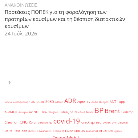
ΑΝΑΚΟΙΝΩΣΕΙΣ
Προτάσεις ΠΟΠΕΚ για τη φορολόγηση των
πρατηρίων καυσίμων και τη θέσπιση διατακτικών
καυσίμων
24 Ιούλ. 2026
ADR
2035
ANT1
2030
Alpha TV
app
'άδεια κυκλοφορίας
1202
adblue
Andre Bledjian
BP
Brent
ARAMCO
AVINOIL
Biden Joe
Cedefop
Autogas
Baker Hughes
BlueFuel
Bosch
covid-19
CNG
Chevron
crack spread
Coral
Coral Energy
Cyclon
DAF
Dailymail
Delta Poseidon
e-ΕΦΚΑ
EBITDA
eFuel
diesel
e-katanalotis
e-shop
Economist
EKO Cyprus
Exxon-Mobil