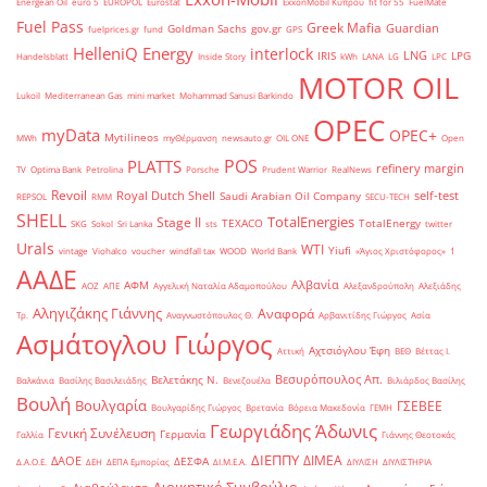
Energean Oil
euro 5
EUROPOL
Eurostat
ExxonMobil Κύπρου
fit for 55
FuelMate
Fuel Pass
Greek Mafia
Guardian
Goldman Sachs
gov.gr
fuelprices.gr
fund
GPS
HelleniQ Energy
interlock
LNG
IRIS
LPG
Handelsblatt
Inside Story
kWh
LANA
LG
LPC
MOTOR OIL
Lukoil
Mediterranean Gas
mini market
Mohammad Sanusi Barkindo
OPEC
myData
OPEC+
Mytilineos
MWh
myΘέρμανση
newsauto.gr
OIL ONE
Open
POS
PLATTS
refinery margin
TV
Optima Bank
Petrolina
Porsche
Prudent Warrior
RealNews
Revoil
Royal Dutch Shell
self-test
Saudi Arabian Oil Company
REPSOL
RMM
SECU-TECH
SHELL
TotalEnergies
Stage II
TEXACO
TotalEnergy
SKG
Sokol
Sri Lanka
sts
twitter
Urals
WTI
Yiufi
vintage
Viohalco
voucher
windfall tax
WOOD
World Bank
«Άγιος Χριστόφορος»
΄1
ΑΑΔΕ
Αλβανία
ΑΦΜ
ΑΟΖ
ΑΠΕ
Αγγελική Ναταλία Αδαμοπούλου
Αλεξανδρούπολη
Αλεξιάδης
Αληγιζάκης Γιάννης
Αναφορά
Τρ.
Αναγνωστόπουλος Θ.
Αρβανιτίδης Γιώργος
Ασία
Ασμάτογλου Γιώργος
Αχτσιόγλου Έφη
Αττική
ΒΕΘ
Βέττας Ι.
Βεσυρόπουλος Απ.
Βελετάκης Ν.
Βαλκάνια
Βασίλης Βασιλειάδης
Βενεζουέλα
Βιλιάρδος Βασίλης
Βουλή
Βουλγαρία
ΓΣΕΒΕΕ
Βουλγαρίδης Γιώργος
Βρετανία
Βόρεια Μακεδονία
ΓΕΜΗ
Γεωργιάδης Άδωνις
Γενική Συνέλευση
Γερμανία
Γαλλία
Γιάννης Θεοτοκάς
ΔΙΕΠΠΥ
ΔΙΜΕΑ
ΔΑΟΕ
ΔΕΣΦΑ
Δ.Α.Ο.Ε.
ΔΕΗ
ΔΕΠΑ Εμπορίας
ΔΙ.Μ.Ε.Α.
ΔΙΥΛΙΣΗ
ΔΙΥΛΙΣΤΗΡΙΑ