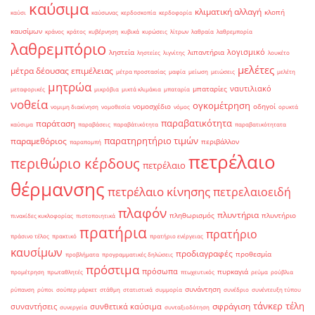
καύσιμα
κλιματική αλλαγή
κλοπή
καύσι
καύσωνας
κερδοσκοπία
κερδοφορία
καυσίμων
κράνος
κράτος
κυβέρνηση
κυβικά
κυρώσεις
λίτρων
λαθραία
λαθρεμπορία
λαθρεμπόριο
λογισμικό
ληστεία
λιπαντήρια
ληστείες
λιγνίτης
λουκέτο
μελέτες
μέτρα δέουσας επιμέλειας
μέτρα προστασίας
μαφία
μείωση
μειώσεις
μελέτη
μητρώα
ναυτιλιακό
μπαταρίες
μεταφορικές
μικρόβια
μικτά κλιμάκια
μπαταρία
νοθεία
ογκομέτρηση
νομοσχέδιο
οδηγοί
νομιμη διακίνηση
νομοθεσία
νόμος
ορυκτά
παραβατικότητα
παράταση
καύσιμα
παραβάσεις
παραβάτικότητα
παραβατικότητατα
παρατηρητήριο τιμών
παραμεθόριος
περιβάλλον
παραπομπή
πετρέλαιο
περιθώριο κέρδους
πετρέλαιο
θέρμανσης
πετρέλαιο κίνησης
πετρελαιοειδή
πλαφόν
πλυντήρια
πληθωρισμός
πλυντήριο
πινακίδες κυκλοφορίας
πιστοποιητικά
πρατήρια
πρατήριο
πράσινο τέλος
πρακτικό
πρατήριο ενέργειας
καυσίμων
προδιαγραφές
προθεσμία
προβλήματα
προγραμματικές δηλώσεις
πρόστιμα
πρόσωπα
πυρκαγιά
προμέτρηση
πρωταθλητές
πτωχευτικός
ρεύμα
ρούβλια
συνάντηση
ρύπανση
ρύποι
σούπερ μάρκετ
στάθμη
στατιστικά
συμμορία
συνέδριο
συνέντευξη τύπου
τάνκερ
τέλη
σφράγιση
συναντήσεις
συνθετικά καύσιμα
συνεργεία
συνταξιοδότηση