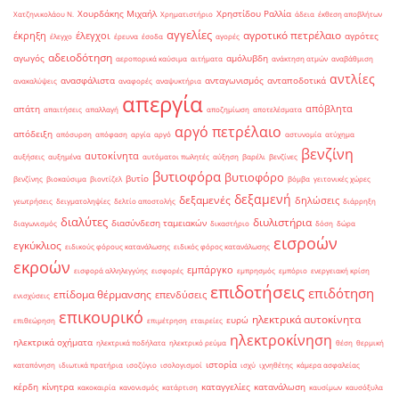
Χουρδάκης Μιχαήλ
Χρηστίδου Ραλλία
Χατζηνικολάου Ν.
Χρηματιστήριο
άδεια
έκθεση αποβλήτων
αγγελίες
αγροτικό πετρέλαιο
έκρηξη
έλεγχοι
αγρότες
έλεγχο
έρευνα
έσοδα
αγορές
αδειοδότηση
αγωγός
αμόλυβδη
αεροπορικά καύσιμα
αιτήματα
ανάκτηση ατμών
αναβάθμιση
αντλίες
ανασφάλιστα
ανταγωνισμός
ανταποδοτικά
ανακαλύψεις
αναφορές
αναψυκτήρια
απεργία
απόβλητα
απάτη
απαιτήσεις
απαλλαγή
αποζημίωση
αποτελέσματα
αργό πετρέλαιο
απόδειξη
απόσυρση
απόφαση
αργία
αργό
αστυνομία
ατύχημα
βενζίνη
αυτοκίνητα
αυξήσεις
αυξημένα
αυτόματοι πωλητές
αύξηση
βαρέλι
βενζίνες
βυτιοφόρα
βυτιοφόρο
βυτίο
βενζίνης
βιοκαύσιμα
βιοντίζελ
βόμβα
γειτονικές χώρες
δεξαμενή
δεξαμενές
δηλώσεις
γεωτρήσεις
δειγματοληψίες
δελτίο αποστολής
διάρρηξη
διαλύτες
διυλιστήρια
διασύνδεση ταμειακών
διαγωνισμός
δικαστήριο
δόση
δώρα
εισροών
εγκύκλιος
ειδικούς φόρους κατανάλωσης
ειδικός φόρος κατανάλωσης
εκροών
εμπάργκο
εισφορά αλληλεγγύης
εισφορές
εμπρησμός
εμπόριο
ενεργειακή κρίση
επιδοτήσεις
επιδότηση
επίδομα θέρμανσης
επενδύσεις
ενισχύσεις
επικουρικό
ηλεκτρικά αυτοκίνητα
ευρώ
επιθεώρηση
επιμέτρηση
εταιρείες
ηλεκτροκίνηση
ηλεκτρικά οχήματα
ηλεκτρικά ποδήλατα
ηλεκτρικό ρεύμα
θέση
θερμική
ιστορία
καταπόνηση
ιδιωτικά πρατήρια
ισοζύγιο
ισολογισμοί
ισχύ
ιχνηθέτης
κάμερα ασφαλείας
κέρδη
κίνητρα
καταγγελίες
κατανάλωση
κακοκαιρία
κανονισμός
κατάρτιση
καυσίμων
καυσόξυλα