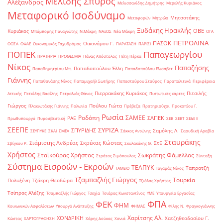
Μελίδης Σπύρος
Αλέξανδρος
Μελισσανίδης Δημήτρης
Μερελής Κυριάκος
Μεταφορικό Ισοδύναμο
Μητσοτάκης
Μεταφορών
Μητρώο
Ξυδάκης Ηρακλής
ΟΒΕ
Κυριάκος
Μπόμπορης Παναγιώτης
Ν.Μάκρη
ΝΑΞΟΣ
Νέα Μάκρη
ΟΓΑ
ΠΕΤΡΟΛΙΝΑ
ΠΑΣΟΚ
Οικονόμου Γ.
ΟΟΣΑ
ΟΦΑΕ
Οικονομικός Ταχυδρόμος
ΠΑΡΑΤΑΣΗ
ΠΑΡΙΣΙ
ΠΟΠΕΚ
Παπαγεωργίου
ΠΡΑΤΗΡΙΑ
ΠΡΟΘΕΣΜΙΑ
Πάνας Απόστολος
Πέτη Πέρκα
Νίκος
Παπαζήσης
Παπαδοπούλου Έλλη
Παπαδημητρίου Μπ.
Παπαδοπούλου Ελισάβετ
Γιάννης
Παπαθανάσης Νίκος
Παπαμιχαήλ Σωτήρης
Παπασταύρου Σταύρος
Παραπολιτικά
Περιφέρεια
Πιερρακάκης Κυριάκος
Πιτσιλής
Αττικής
Πετκίδης Βασίλης
Πετραλιάς Θάνος
Πιστωτικές κάρτες
Γιώργος
Πούλου Γιώτα
Πλακιωτάκης Γιάννης
Πολωνία
Πρέβεζα
Πρατηριούχοι
Προκοπίου Γ.
Ρωσία
Ροδόπη
ΣΑΜΕΕ
ΣΑΠΕΚ
ΡΑΕ
Πρωθυπουργό
Πυροσβεστική
ΣΕΒ
ΣΕΒΤ
ΣΕΔΕ ΙΙ
ΣΕΕΠΕ
ΣΥΡΙΖΑ
ΣΠΥΡΙΔΗΣ
Σαμόλης Λ.
ΣΕΥΠΥΚΕ
ΣΚΑΙ
ΣΜΕΑ
Σάκκος Αντώνης
Σαουδική Αραβία
Σταυράκης
Σιάμισιης Ανδρέας
Σκρέκας Κώστας
ΣτΕ
Σβίγκου Ρ.
Σκυλακάκης Θ.
Χρήστος
Σταϊκούρας Χρήστος
Σωκράτης Φάμελλος
Στράτος Σιμόπουλος
Σύνταξη
Σύστημα Εισροών - Εκροών
ΤΕΑΠΥΚ
Ταπρατζή
ΤΑΜΕΙΟ
Ταγαράς Νίκος
Τζαμπαζλής Γιώργος
Τουρκία
Πολυξένη
Τζάκρη Θεοδώρα
Τζιόλας Χρήστος
Τσίπρας Αλέξης
Τσαμπαζλής Γιώργος
Τσεχία
Τσιάρας Κωνσταντίνος
ΥΜΕ
Υπουργείο Εργασίας
ΦΠΑ
ΦΕΚ
ΦΗΜ
Κοινωνικών Ασφαλίσεων
Υπουργό Ανάπτυξης
ΦΗΜΑΣ
Φίλης Ν.
Φραγκογιάννης
Χαρίτσης Αλ.
ΧΟΝΔΡΙΚΗ
Χατζηθεοδοσίου Γ.
Κώστας
ΧΑΡΤΟΓΡΑΦΗΣΗ
Χάρης Δούκας
Χανιά