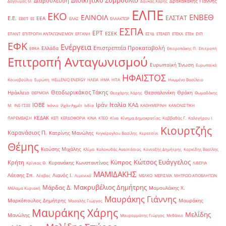
Διοικητικό Συμβούλιο
Διαβούλευση
Δρακακάκης Γιάννης
Δαγούμας Θ.
Δούκας Χάρης
ΕΛΠΕ
ΕΚΟ
ΕΝΒΕΘ
ΕΛΙΝΟΙΛ
ΕΛΣΤΑΤ
Ε.Ε.
ΕΕΑ
ΕΒΕΠ
ΕΕ
ΕΛΑΣ
ΕΛΛΑΚΤΩΡ
ΕΣΠΑ
ΕΡΤ
ΕΣΕΚ
ΕΠΑΝΤ
ΕΠΙΤΡΟΠΗ ΑΝΤΑΓΩΝΙΣΜΟΥ
ΕΡΓΑΝΗ
ΕΣΥΔ
ΕΤΕΑΕΠ
ΕΤΕΚΑ
ΕΤΕπ
ΕΥΠ
ΕΦΚ
Ενέργεια
Επιστρεπτέα Προκαταβολή
Ελλάδα
ΕΦΚΑ
Επιτροπάκης Π.
Επιτροπή
Επιτροπή Ανταγωνισμού
Ευρωπαϊκή Ένωση
Ευρωπαϊκό
ΗΦΑΙΣΤΟΣ
Κοινοβούλιο
Ευρώπη
ΗELLENiQ ENERGY
ΗΛΕΙΑ
ΗΜΑ
ΗΠΑ
Ηνωμένο Βασίλειο
Θεοδωρικάκος Τάκης
Ηράκλειο
Θεσσαλονίκη
Θράκη
ΘΕΡΜΟΙΛ
Θεοχάρης Χάρης
Θωμαδάκης
Ιταλία
ΙΟΒΕ
Ιράν
ΚΑΔ
Μ.
ΙΝΕ-ΓΣΕΕ
Ικόνιο
Ιλχάν Αχμέτ
Ινδία
ΚΑΘΗΜΕΡΙΝΗ
ΚΑΝΟΝΙΣΤΙΚΗ
ΚΕΔΑΚ
ΠΑΡΕΜΒΑΣΗ
ΚΕΠ
ΚΕΡΔΟΦΟΡΙΑ
ΚΙΝΑ
ΚΤΕΟ
Κίνα
Κίνημα Δημοκρατίας
Καββαθάς Γ.
Καλογήρου Ι.
Κιουρτζής
Καρανάσιος Π.
Κατρίνης Μανώλης
Κεγκέρογλου Βασίλης
Κερατσίνι
Θέμης
Κιούσης Μιχάλης
Κλίμα
Κολοκυθάς Αναστάσιος
Κονταξής Δημήτρης
Κορκίδης Βασίλης
Κώτσος Ευάγγελος
Κύπρος
Κρήτη
Κυρανάκης Κωνσταντίνος
Κρίντας Θ.
ΛΙΒΕΡΙΑ
ΜΑΜΙΔΑΚΗΣ
Λάτσης Σπ.
Λιανός Ι.
Λέσβος
Λιμενικό
ΜΕΛΚΟ
ΜΕΡΙΣΜΑ
ΜΗΤΡΩΟ ΑΠΟΒΛΗΤΩΝ
Μακρυβέλιος Δημήτρης
Μάρδας Δ.
Μαμουλάκης Χ.
Μάλαμα Κυριακή
Μαυράκης Γιάννης
Μαρκόπουλος Δημήτρης
Μαυράκης
Μασαλής Γιώργος
Μαυράκης Χάρης
Μελίδης
Μανώλης
Μαυρομμάτης Γιώργος
Μεθάνιο