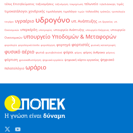
τελωνείο
τέλος Επιτηδεύματος
ταξινομήσεις
τιμές
ταξινόμηση
τεκμηρίωση
τηλεδιάσκεψη
τιμοκατάλογοι χονδρικής
τιμολόγηση
τιμολόγιο
τολουόλη
τιμών
τράπεζες
τροπολογία
υδρογόνο
υγραέριο
υπ. Ανάπτυξης
τσιγάρο
υπ. Εργασίας
υπ.
υπερκέρδη
υπουργείο Ανάπτυξης
υπουργείο
Οικονομικών
υποτροφίες
υπουργείο Ενέργειας
υπουργείο Υποδομών & Μεταφορών
Οικονομικών
φορτιστές
φορτηγά
φορολογία
φορολογικά έσοδα
φορολόγηση
φυσικές καταστροφές
φυσικό αέριο
φόροι
φωτιά
φόρος άνθρακα
φωτοβολταϊκά
φόρος
φόρους
φόρτιση
ψηφιακό
ψηφιακή κάρτα εργασίας
χρονοκαθυστέρηση
ψηφιακά εργαλεία
ωράριο
πελατολόγιο