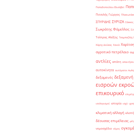
Παπα
Παπαδοπούλου Ελισάβετ
Πιτσιλής Γιώργος
Πλακιωτάκη
ΣΥΡΙΖΑ
ΣΠΥΡΙΔΗΣ
Σάκκος
Σωκράτης Φάμελλος
Σύ
Τσίπρας Αλέξης
Τσαμπαζλής 
Χαρίτση
Χάρης Δούκας
Χανιά
αγροτικό πετρέλαιο
αγ
αντλίες
απάτη
απαιτήσει
αυτοκίνητα
αυτόματοι πωλη
δεξαμενή
δεξαμενές
εισροών εκρο
επικουρικό
επιμέτ
ιστορία
ισολογισμοί
ισχύ
ιχνη
κλιματική αλλαγή
κλοπή
δέουσας επιμέλειας
μέτ
ογκομ
νομοσχέδιο
νόμος