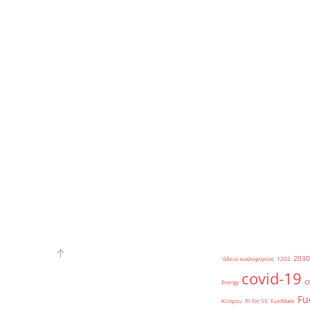
2030
'άδεια κυκλοφορίας
1202
covid-19
c
Energy
Fu
Κύπρου
fit for 55
FuelMate