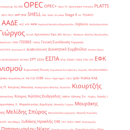
OPEC
PLATTS
OPEC+
newsauto.gr
OIL ONE
Open TV
Optima Bank
Petrolina
SHELL
Stage II
self-test
y
TEXACO
SECU-TECH
SKG
Sokol
Sri Lanka
sts
ΑΑΔΕ
Αλβανία
ΑΦΜ
1
ΑΟΖ
ΑΠΕ
Αγγελική Ναταλία Αδαμοπούλου
Αλεξανδρούπολη
Γιώργος
Αχτσιόγλου Έφη
Αττική
ΒΕΘ
Βέττας Ι.
Βαλκάνια
Βασίλης Βασιλειάδης
Γενική Συνέλευση
ΓΣΕΒΕΕ
Γερμανία
Μακεδονία
ΓΕΜΗ
Γαλλία
Διοικητικό Συμβούλιο
Διαβούλευση
ΥΛΙΣΤΗΡΙΑ
Δαγούμας Θ.
Δούκας Χάρης
ΕΦΚ
ΕΣΠΑ
ΕΡΤ
ΕΣΕΚ
Η ΑΝΤΑΓΩΝΙΣΜΟΥ
ΕΡΓΑΝΗ
ΕΣΥΔ
ΕΤΕΑΕΠ
ΕΤΕΚΑ
ΕΤΕπ
ΕΥΠ
νισμού
Ευρωπαϊκή Ένωση
Ευρωπαϊκό Κοινοβούλιο
Ευρώπη
ΗELLENiQ ENERGY
Ιταλία
ΙΟΒΕ
Ιράν
ΚΑΔ
Θράκη
Θωμαδάκης Μ.
ΙΝΕ-ΓΣΕΕ
Ικόνιο
Ιλχάν Αχμέτ
Ινδία
Κιουρτζής
ς Π.
Κατρίνης Μανώλης
Κεγκέρογλου Βασίλης
Κερατσίνι
Κώτσος Ευάγγελος
Κύπρος
σταντίνος
Λάτσης Σπ.
Λιανός Ι.
ΛΙΒΕΡΙΑ
Λέσβος
Μαυράκης
αμουλάκης Χ.
Μαρκόπουλος Δημήτρης
Μασαλής Γιώργος
Μελίδης Σπύρος
ρος
Μελισσανίδης Δημήτρης
Μερελής Κυριάκος
Ξυδάκης Ηρακλής
ΟΒΕ
ΝΑΞΟΣ
Νέα Μάκρη
ΟΓΑ
ΟΟΣΑ
ΟΦΑΕ
Οικονομικός
Παπαγεωργίου Νίκος
Παπαδοπούλου Έλλη
Παπαδημητρίου Μπ.