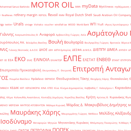
MOTOR OIL
myData
Mytilineos
Mohammad Sanusi Barkindo
MWh
myΘέρμανση
Revoil
refinery margin
Royal Dutch Shell
Saudi Arabian Oil Compan
r
RealNews
REPSOL
RMM
Urals
WTI
rgy
Yiufi
twitter
vintage
Viohalco
voucher
windfall tax
WOOD
World Bank
«Άγιος Χριστόφορος»
΄
Ασμάτογλου 
 Γιάννης
Αναφορά
Αναγνωστόπουλος Θ.
Αρβανιτίδης Γιώργος
Ασία
Βουλή
Βουλγαρία
συρόπουλος Απ.
Βιλιάρδος Βασίλης
Βουλγαρίδης Γιώργος
Βρετανία
Βόρεια 
νις
ΔΙΕΠΠΥ
ΔΙΜΕΑ
ΔΑΟΕ
ΔΕΣΦΑ
Γιάννης Θεοτοκάς
Δ.Α.Ο.Ε.
ΔΕΗ
ΔΕΠΑ Εμπορίας
ΔΙ.Μ.Ε.Α.
ΔΙΥΛΙΣΗ
ΔΙ
ΕΛΠΕ
ΕΚΟ
ΕΝΒΕΘ
ΕΛΙΝΟΙΛ
ΕΛΣΤΑΤ
ΕΕΑ
ΒΕΠ
ΕΕ
ΕΛΑΣ
ΕΛΛΑΚΤΩΡ
ΕΠΑΝΤ
ΕΠΙΤΡΟΠ
Επιτροπή Ανταγω
Επιστρεπτέα Προκαταβολή
Επιτροπάκης Π.
Επιτροπή
ΤΟΣ
Θεοδωρικάκος Τάκης
Ηράκλειο
Θεσσαλονίκη
Ηνωμένο Βασίλειο
ΘΕΡΜΟΙΛ
Θεοχάρης Χάρης
Καρανάσιο
ΚΕΔΑΚ
ΡΕΜΒΑΣΗ
ΚΕΠ
ΚΕΡΔΟΦΟΡΙΑ
ΚΙΝΑ
ΚΤΕΟ
Κίνα
Κίνημα Δημοκρατίας
Καββαθάς Γ.
Καλογήρου Ι.
Κρήτη
άλης
Κυρανάκης Κων
Κλίμα
Κολοκυθάς Αναστάσιος
Κονταξής Δημήτρης
Κορκίδης Βασίλης
Κρίντας Θ.
Μακρυβέλιος Δημήτρης
Μάρδας Δ.
Μ
ΜΕΛΚΟ
ΜΕΡΙΣΜΑ
ΜΗΤΡΩΟ ΑΠΟΒΛΗΤΩΝ
Μάλαμα Κυριακή
Μαυράκης Χάρης
Μελίδης Αλέξανδ
ανώλης
Μαυρομμάτης Γιώργος
Μεθάνιο
 Ισοδύναμο
Μητσοτάκης Κυριάκος
Μεταφορών
Μητρώο
Μπόμπορης Παναγιώτης
Ν.Μάκρη
ΠΟΠΕΚ
ΠΕΤΡΟΛΙΝΑ
ΠΑΣΟΚ
ΡΑΤΑΣΗ
ΠΑΡΙΣΙ
ΠΡΑΤΗΡΙΑ
ΠΡΟΘΕΣΜΙΑ
Πάνας Απόστολος
Πέτη Πέρκα