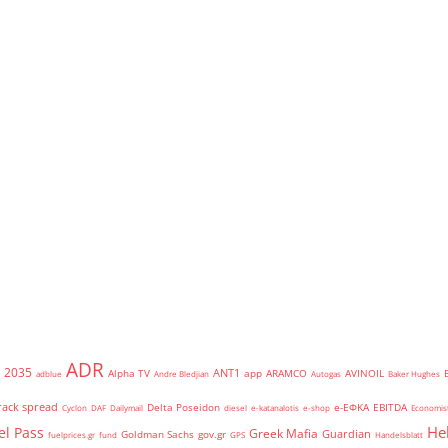
ADR
2035
ANT1
Alpha TV
app
ARAMCO
AVINOIL
adblue
Andre Bledjian
Autogas
Baker Hughes
rack spread
Delta Poseidon
e-ΕΦΚΑ
EBITDA
Cyclon
DAF
Dailymail
diesel
e-katanalotis
e-shop
Economis
He
el Pass
Greek Mafia
Guardian
Goldman Sachs
gov.gr
fuelprices.gr
fund
GPS
Handelsblatt