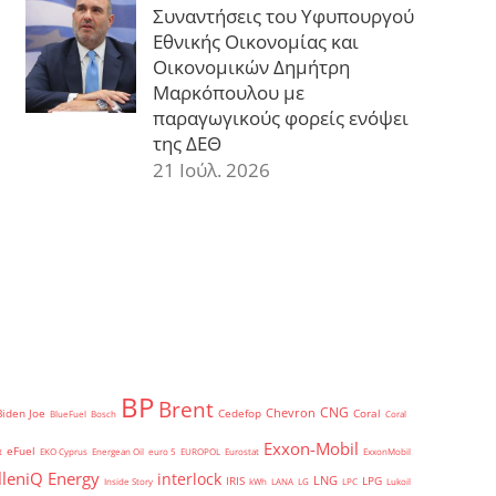
Συναντήσεις του Υφυπουργού
Εθνικής Οικονομίας και
Οικονομικών Δημήτρη
Μαρκόπουλου με
παραγωγικούς φορείς ενόψει
της ΔΕΘ
21 Ιούλ. 2026
BP
Brent
CNG
Chevron
Biden Joe
Cedefop
Coral
BlueFuel
Bosch
Coral
Exxon-Mobil
eFuel
t
EKO Cyprus
Energean Oil
euro 5
EUROPOL
Eurostat
ExxonMobil
lleniQ Energy
interlock
LNG
IRIS
LPG
Inside Story
kWh
LANA
LG
LPC
Lukoil