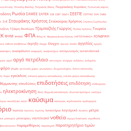
Πιερρακάκης Κυριάκος
εια Αττικής
Πετκίδης Βασίλης
Πετραλιάς Θάνος
Πιστωτικές κάρτες
Ρωσία
ΣΕΕΠΕ
Ροδόπη
ΣΑΜΕΕ
ΣΑΠΕΚ
ΣΕΒ
ΣΕΒΤ
ΣΕΔΕ ΙΙ
ΣΕΥΠΥΚΕ
ΣΚΑΙ
ΣΜΕΑ
Σταυράκης Χρήστος
Σταϊκούρας Χρήστος
ΣτΕ
Θ.
Στράτος Σιμόπουλος
Τζαμπαζλής Γιώργος
Τουρκία
λυξένη
Τζάκρη Θεοδώρα
Τζιόλας Χρήστος
ΦΠΑ
ΕΚ
ΦΗΜ
ΧΟΝΔΡΙΚΗ
ΦΗΜΑΣ
Φίλης Ν.
Φραγκογιάννης Κώστας
ΧΑΡΤΟΓΡΑΦΗΣΗ
αγγελίες
έκρηξη
έλεγχοι
δεια
έκθεση αποβλήτων
έλεγχο
έρευνα
έσοδα
αγορές
ανασφάλιστα
ανταγωνισμός
ανταποδοτικά
ακαλύψεις
αναφορές
αναψυκτήρια
αργό πετρέλαιο
αργία
αργό
αστυνομία
ατύχημα
αυξήσεις
αυξημένα
οφόρο
βόμβα
γειτονικές χώρες
γεωτρήσεις
δειγματοληψίες
δελτίο αποστολής
εγκύκλιος
ση
δώρα
ειδικούς φόρους κατανάλωσης
ειδικός φόρος κατανάλωσης
επιδοτήσεις
επιδότηση
 θέρμανσης
επενδύσεις
επιθεώρηση
ηλεκτροκίνηση
μα
θέση
θερμική καταπόνηση
ιδιωτικά πρατήρια
ισοζύγιο
καύσιμα
σίμων
καυσόξυλα
καύσι
καύσωνας
κερδοσκοπία
κερδοφορία
όριο
μέτρα
λογισμικό
ληστεία
λιπαντήρια
ληστείες
λιγνίτης
λουκέτο
νοθεία
ναυτιλιακό
μπαταρίες
κια
μπαταρία
νομιμη διακίνηση
νομοθεσία
παρατηρητήριο τιμών
παραμεθόριος
βατικότητατα
παραπομπή