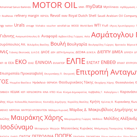
MOTOR OIL
myData
Mytilineos
Mohammad Sanusi Barkindo
MWh
myΘέρμανση
Revoil
refinery margin
Royal Dutch Shell
Saudi Arabian Oil Compan
r
RealNews
REPSOL
RMM
Urals
WTI
rgy
Yiufi
twitter
vintage
Viohalco
voucher
windfall tax
WOOD
World Bank
«Άγιος Χριστόφορος»
΄
Ασμάτογλου 
 Γιάννης
Αναφορά
Αναγνωστόπουλος Θ.
Αρβανιτίδης Γιώργος
Ασία
Βουλή
Βουλγαρία
συρόπουλος Απ.
Βιλιάρδος Βασίλης
Βουλγαρίδης Γιώργος
Βρετανία
Βόρεια 
νις
ΔΙΕΠΠΥ
ΔΙΜΕΑ
ΔΑΟΕ
ΔΕΣΦΑ
Γιάννης Θεοτοκάς
Δ.Α.Ο.Ε.
ΔΕΗ
ΔΕΠΑ Εμπορίας
ΔΙ.Μ.Ε.Α.
ΔΙΥΛΙΣΗ
ΔΙ
ΕΛΠΕ
ΕΚΟ
ΕΝΒΕΘ
ΕΛΙΝΟΙΛ
ΕΛΣΤΑΤ
ΕΕΑ
ΒΕΠ
ΕΕ
ΕΛΑΣ
ΕΛΛΑΚΤΩΡ
ΕΠΑΝΤ
ΕΠΙΤΡΟΠ
Επιτροπή Ανταγω
Επιστρεπτέα Προκαταβολή
Επιτροπάκης Π.
Επιτροπή
ΤΟΣ
Θεοδωρικάκος Τάκης
Ηράκλειο
Θεσσαλονίκη
Ηνωμένο Βασίλειο
ΘΕΡΜΟΙΛ
Θεοχάρης Χάρης
Καρανάσιο
ΚΕΔΑΚ
ΡΕΜΒΑΣΗ
ΚΕΠ
ΚΕΡΔΟΦΟΡΙΑ
ΚΙΝΑ
ΚΤΕΟ
Κίνα
Κίνημα Δημοκρατίας
Καββαθάς Γ.
Καλογήρου Ι.
Κρήτη
άλης
Κυρανάκης Κων
Κλίμα
Κολοκυθάς Αναστάσιος
Κονταξής Δημήτρης
Κορκίδης Βασίλης
Κρίντας Θ.
Μακρυβέλιος Δημήτρης
Μάρδας Δ.
Μ
ΜΕΛΚΟ
ΜΕΡΙΣΜΑ
ΜΗΤΡΩΟ ΑΠΟΒΛΗΤΩΝ
Μάλαμα Κυριακή
Μαυράκης Χάρης
Μελίδης Αλέξανδ
ανώλης
Μαυρομμάτης Γιώργος
Μεθάνιο
 Ισοδύναμο
Μητσοτάκης Κυριάκος
Μεταφορών
Μητρώο
Μπόμπορης Παναγιώτης
Ν.Μάκρη
ΠΟΠΕΚ
ΠΕΤΡΟΛΙΝΑ
ΠΑΣΟΚ
ΡΑΤΑΣΗ
ΠΑΡΙΣΙ
ΠΡΑΤΗΡΙΑ
ΠΡΟΘΕΣΜΙΑ
Πάνας Απόστολος
Πέτη Πέρκα