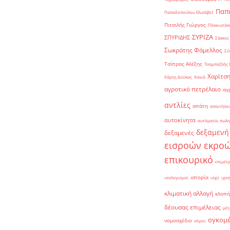
Παπα
Παπαδοπούλου Ελισάβετ
Πιτσιλής Γιώργος
Πλακιωτάκη
ΣΥΡΙΖΑ
ΣΠΥΡΙΔΗΣ
Σάκκος
Σωκράτης Φάμελλος
Σύ
Τσίπρας Αλέξης
Τσαμπαζλής 
Χαρίτση
Χάρης Δούκας
Χανιά
αγροτικό πετρέλαιο
αγ
αντλίες
απάτη
απαιτήσει
αυτοκίνητα
αυτόματοι πωλη
δεξαμενή
δεξαμενές
εισροών εκρο
επικουρικό
επιμέτ
ιστορία
ισολογισμοί
ισχύ
ιχνη
κλιματική αλλαγή
κλοπή
δέουσας επιμέλειας
μέτ
ογκομ
νομοσχέδιο
νόμος