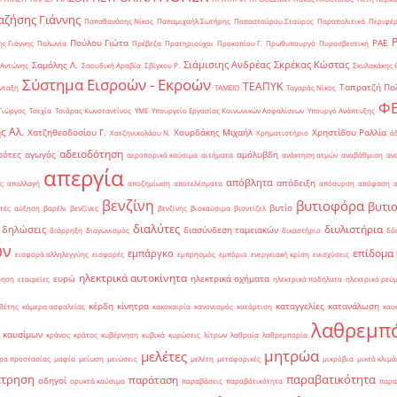
ζήσης Γιάννης
Παπαθανάσης Νίκος
Παπαμιχαήλ Σωτήρης
Παπασταύρου Σταύρος
Παραπολιτικά
Περιφέρ
Πούλου Γιώτα
ΡΑΕ
ς Γιάννης
Πολωνία
Πρέβεζα
Πρατηριούχοι
Προκοπίου Γ.
Πρωθυπουργό
Πυροσβεστική
Σιάμισιης Ανδρέας
Σκρέκας Κώστας
Σαμόλης Λ.
 Αντώνης
Σαουδική Αραβία
Σβίγκου Ρ.
Σκυλακάκης 
Σύστημα Εισροών - Εκροών
ΤΕΑΠΥΚ
Ταπρατζή Πο
νταξη
ΤΑΜΕΙΟ
Ταγαράς Νίκος
Φ
Γιώργος
Τσεχία
Τσιάρας Κωνσταντίνος
ΥΜΕ
Υπουργείο Εργασίας Κοινωνικών Ασφαλίσεων
Υπουργό Ανάπτυξης
ς Αλ.
Χατζηθεοδοσίου Γ.
Χουρδάκης Μιχαήλ
Χρηστίδου Ραλλία
Χατζηνικολάου Ν.
Χρηματιστήριο
ά
αδειοδότηση
ρότες
αγωγός
αμόλυβδη
αεροπορικά καύσιμα
αιτήματα
ανάκτηση ατμών
αναβάθμιση
αν
απεργία
απόβλητα
απόδειξη
ς
απαλλαγή
αποζημίωση
αποτελέσματα
απόσυρση
απόφαση
βενζίνη
βυτιοφόρα
βυτι
βυτίο
τές
αύξηση
βαρέλι
βενζίνες
βενζίνης
βιοκαύσιμα
βιοντίζελ
διαλύτες
διυλιστήρια
δηλώσεις
διασύνδεση ταμειακών
διάρρηξη
διαγωνισμός
δικαστήριο
δό
ών
επίδομα
εμπάργκο
εισφορά αλληλεγγύης
εισφορές
εμπρησμός
εμπόριο
ενεργειακή κρίση
ενισχύσεις
ηλεκτρικά αυτοκίνητα
ευρώ
ηλεκτρικά οχήματα
ρηση
εταιρείες
ηλεκτρικά ποδήλατα
ηλεκτρικό ρεύ
κέρδη
κίνητρα
καταγγελίες
κατανάλωση
θέτης
κάμερα ασφαλείας
κακοκαιρία
κανονισμός
κατάρτιση
καυ
λαθρεμπ
 καυσίμων
κράνος
κράτος
κυβέρνηση
κυβικά
κυρώσεις
λίτρων
λαθραία
λαθρεμπορία
μητρώα
μελέτες
ρα προστασίας
μαφία
μείωση
μειώσεις
μελέτη
μεταφορικές
μικρόβια
μικτά κλιμά
έτρηση
παραβατικότητα
παράταση
οδηγοί
ορυκτά καύσιμα
παραβάσεις
παραβάτικότητα
παρα