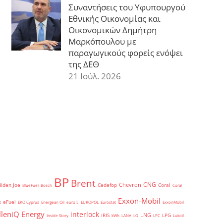
Συναντήσεις του Υφυπουργού
Εθνικής Οικονομίας και
Οικονομικών Δημήτρη
Μαρκόπουλου με
παραγωγικούς φορείς ενόψει
της ΔΕΘ
21 Ιούλ. 2026
BP
Brent
CNG
Chevron
Biden Joe
Cedefop
Coral
BlueFuel
Bosch
Coral
Exxon-Mobil
eFuel
t
EKO Cyprus
Energean Oil
euro 5
EUROPOL
Eurostat
ExxonMobil
lleniQ Energy
interlock
LNG
IRIS
LPG
Inside Story
kWh
LANA
LG
LPC
Lukoil