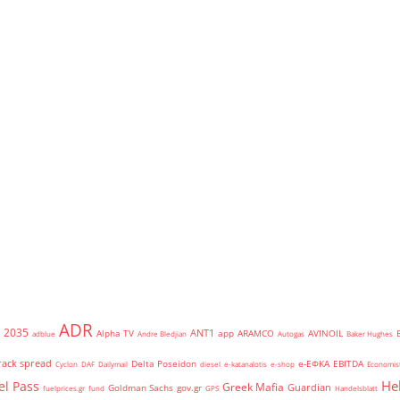
ADR
2035
ANT1
Alpha TV
app
ARAMCO
AVINOIL
adblue
Andre Bledjian
Autogas
Baker Hughes
rack spread
Delta Poseidon
e-ΕΦΚΑ
EBITDA
Cyclon
DAF
Dailymail
diesel
e-katanalotis
e-shop
Economis
He
el Pass
Greek Mafia
Guardian
Goldman Sachs
gov.gr
fuelprices.gr
fund
GPS
Handelsblatt