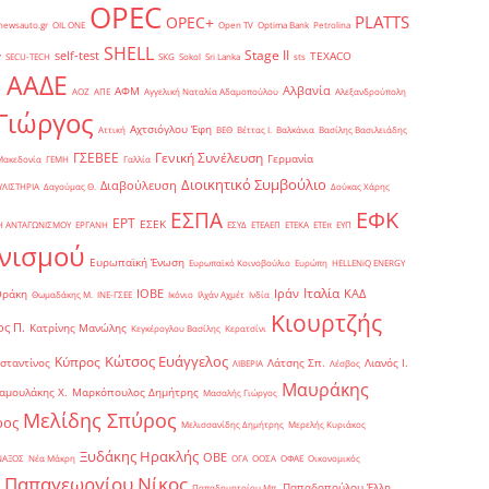
OPEC
PLATTS
OPEC+
newsauto.gr
OIL ONE
Open TV
Optima Bank
Petrolina
SHELL
Stage II
self-test
y
TEXACO
SECU-TECH
SKG
Sokol
Sri Lanka
sts
ΑΑΔΕ
Αλβανία
ΑΦΜ
1
ΑΟΖ
ΑΠΕ
Αγγελική Ναταλία Αδαμοπούλου
Αλεξανδρούπολη
Γιώργος
Αχτσιόγλου Έφη
Αττική
ΒΕΘ
Βέττας Ι.
Βαλκάνια
Βασίλης Βασιλειάδης
Γενική Συνέλευση
ΓΣΕΒΕΕ
Γερμανία
Μακεδονία
ΓΕΜΗ
Γαλλία
Διοικητικό Συμβούλιο
Διαβούλευση
ΥΛΙΣΤΗΡΙΑ
Δαγούμας Θ.
Δούκας Χάρης
ΕΦΚ
ΕΣΠΑ
ΕΡΤ
ΕΣΕΚ
Η ΑΝΤΑΓΩΝΙΣΜΟΥ
ΕΡΓΑΝΗ
ΕΣΥΔ
ΕΤΕΑΕΠ
ΕΤΕΚΑ
ΕΤΕπ
ΕΥΠ
νισμού
Ευρωπαϊκή Ένωση
Ευρωπαϊκό Κοινοβούλιο
Ευρώπη
ΗELLENiQ ENERGY
Ιταλία
ΙΟΒΕ
Ιράν
ΚΑΔ
Θράκη
Θωμαδάκης Μ.
ΙΝΕ-ΓΣΕΕ
Ικόνιο
Ιλχάν Αχμέτ
Ινδία
Κιουρτζής
ς Π.
Κατρίνης Μανώλης
Κεγκέρογλου Βασίλης
Κερατσίνι
Κώτσος Ευάγγελος
Κύπρος
σταντίνος
Λάτσης Σπ.
Λιανός Ι.
ΛΙΒΕΡΙΑ
Λέσβος
Μαυράκης
αμουλάκης Χ.
Μαρκόπουλος Δημήτρης
Μασαλής Γιώργος
Μελίδης Σπύρος
ρος
Μελισσανίδης Δημήτρης
Μερελής Κυριάκος
Ξυδάκης Ηρακλής
ΟΒΕ
ΝΑΞΟΣ
Νέα Μάκρη
ΟΓΑ
ΟΟΣΑ
ΟΦΑΕ
Οικονομικός
Παπαγεωργίου Νίκος
Παπαδοπούλου Έλλη
Παπαδημητρίου Μπ.