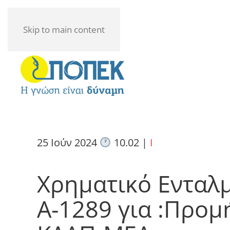
Skip to main content
25 Ιούν 2024
10.02
|
I
Χρηματικό Ενταλ
Α-1289 για :Προμ