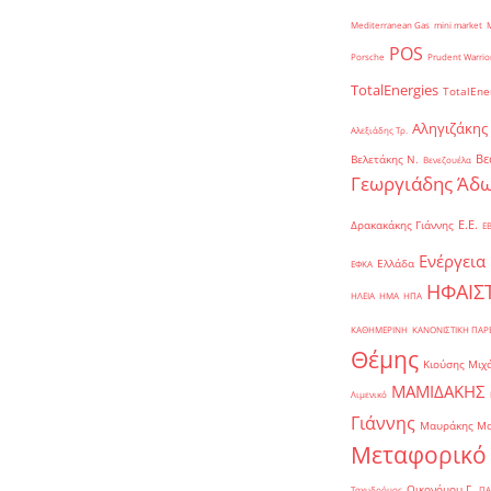
Mediterranean Gas
mini market
POS
Porsche
Prudent Warrio
TotalEnergies
TotalEne
Αληγιζάκης
Αλεξιάδης Τρ.
Βε
Βελετάκης Ν.
Βενεζουέλα
Γεωργιάδης Άδω
Ε.Ε.
Δρακακάκης Γιάννης
Ε
Ενέργεια
Ελλάδα
ΕΦΚΑ
ΗΦΑΙΣ
ΗΛΕΙΑ
ΗΜΑ
ΗΠΑ
ΚΑΘΗΜΕΡΙΝΗ
ΚΑΝΟΝΙΣΤΙΚΗ ΠΑ
Θέμης
Κιούσης Μιχ
ΜΑΜΙΔΑΚΗΣ
Λιμενικό
Γιάννης
Μαυράκης Μ
Μεταφορικό
Οικονόμου Γ.
Ταχυδρόμος
ΠΑ