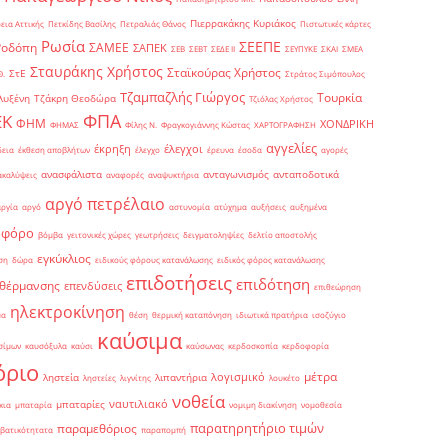
Πιερρακάκης Κυριάκος
εια Αττικής
Πετκίδης Βασίλης
Πετραλιάς Θάνος
Πιστωτικές κάρτες
Ρωσία
ΣΕΕΠΕ
Ροδόπη
ΣΑΜΕΕ
ΣΑΠΕΚ
ΣΕΒ
ΣΕΒΤ
ΣΕΔΕ ΙΙ
ΣΕΥΠΥΚΕ
ΣΚΑΙ
ΣΜΕΑ
Σταυράκης Χρήστος
Σταϊκούρας Χρήστος
ΣτΕ
Θ.
Στράτος Σιμόπουλος
Τζαμπαζλής Γιώργος
Τουρκία
λυξένη
Τζάκρη Θεοδώρα
Τζιόλας Χρήστος
ΦΠΑ
ΕΚ
ΦΗΜ
ΧΟΝΔΡΙΚΗ
ΦΗΜΑΣ
Φίλης Ν.
Φραγκογιάννης Κώστας
ΧΑΡΤΟΓΡΑΦΗΣΗ
αγγελίες
έκρηξη
έλεγχοι
δεια
έκθεση αποβλήτων
έλεγχο
έρευνα
έσοδα
αγορές
ανασφάλιστα
ανταγωνισμός
ανταποδοτικά
ακαλύψεις
αναφορές
αναψυκτήρια
αργό πετρέλαιο
αργία
αργό
αστυνομία
ατύχημα
αυξήσεις
αυξημένα
οφόρο
βόμβα
γειτονικές χώρες
γεωτρήσεις
δειγματοληψίες
δελτίο αποστολής
εγκύκλιος
ση
δώρα
ειδικούς φόρους κατανάλωσης
ειδικός φόρος κατανάλωσης
επιδοτήσεις
επιδότηση
 θέρμανσης
επενδύσεις
επιθεώρηση
ηλεκτροκίνηση
μα
θέση
θερμική καταπόνηση
ιδιωτικά πρατήρια
ισοζύγιο
καύσιμα
σίμων
καυσόξυλα
καύσι
καύσωνας
κερδοσκοπία
κερδοφορία
όριο
μέτρα
λογισμικό
ληστεία
λιπαντήρια
ληστείες
λιγνίτης
λουκέτο
νοθεία
ναυτιλιακό
μπαταρίες
κια
μπαταρία
νομιμη διακίνηση
νομοθεσία
παρατηρητήριο τιμών
παραμεθόριος
βατικότητατα
παραπομπή