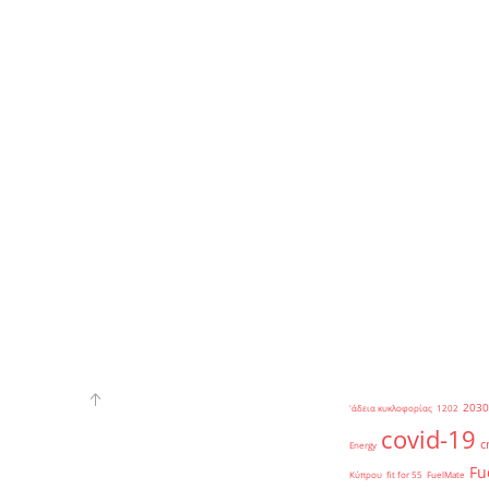
2030
'άδεια κυκλοφορίας
1202
covid-19
c
Energy
Fu
Κύπρου
fit for 55
FuelMate