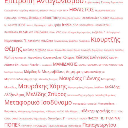
Επιτροπή Ανταγωνισμού
Ευρωπαϊκή Ένωση
Ευρωπαϊκό
ΗΦΑΙΣΤΟΣ
Κοινοβούλιο
Ευρώπη
ΗELLENiQ ENERGY
ΗΛΕΙΑ
ΗΜΑ
ΗΠΑ
Ηνωμένο Βασίλειο
Θεοδωρικάκος Τάκης
Ηράκλειο
Θεσσαλονίκη
Θράκη
ΘΕΡΜΟΙΛ
Θεοχάρης Χάρης
Θωμαδάκης
Ιταλία
ΙΟΒΕ
Ιράν
ΚΑΔ
Μ.
ΙΝΕ-ΓΣΕΕ
Ικόνιο
Ιλχάν Αχμέτ
Ινδία
ΚΑΘΗΜΕΡΙΝΗ
ΚΑΝΟΝΙΣΤΙΚΗ
ΚΕΔΑΚ
ΠΑΡΕΜΒΑΣΗ
ΚΕΠ
ΚΕΡΔΟΦΟΡΙΑ
ΚΙΝΑ
ΚΤΕΟ
Κίνα
Κίνημα Δημοκρατίας
Καββαθάς Γ.
Καλογήρου Ι.
Κιουρτζής
Καρανάσιος Π.
Κατρίνης Μανώλης
Κεγκέρογλου Βασίλης
Κερατσίνι
Θέμης
Κιούσης Μιχάλης
Κλίμα
Κολοκυθάς Αναστάσιος
Κονταξής Δημήτρης
Κορκίδης Βασίλης
Κώτσος Ευάγγελος
Κύπρος
Κρήτη
Κυρανάκης Κωνσταντίνος
Κρίντας Θ.
ΛΙΒΕΡΙΑ
ΜΑΜΙΔΑΚΗΣ
Λάτσης Σπ.
Λιανός Ι.
Λέσβος
Λιμενικό
ΜΕΛΚΟ
ΜΕΡΙΣΜΑ
ΜΗΤΡΩΟ ΑΠΟΒΛΗΤΩΝ
Μακρυβέλιος Δημήτρης
Μάρδας Δ.
Μαμουλάκης Χ.
Μάλαμα Κυριακή
Μαυράκης Γιάννης
Μαρκόπουλος Δημήτρης
Μαυράκης
Μασαλής Γιώργος
Μαυράκης Χάρης
Μελίδης
Μανώλης
Μαυρομμάτης Γιώργος
Μεθάνιο
Μελίδης Σπύρος
Αλέξανδρος
Μελισσανίδης Δημήτρης
Μερελής Κυριάκος
Μεταφορικό Ισοδύναμο
Μητσοτάκης
Μεταφορών
Μητρώο
Ξυδάκης Ηρακλής
ΟΒΕ
Κυριάκος
Μπόμπορης Παναγιώτης
Ν.Μάκρη
ΝΑΞΟΣ
Νέα Μάκρη
ΟΓΑ
ΠΕΤΡΟΛΙΝΑ
ΠΑΣΟΚ
Οικονόμου Γ.
ΟΟΣΑ
ΟΦΑΕ
Οικονομικός Ταχυδρόμος
ΠΑΡΑΤΑΣΗ
ΠΑΡΙΣΙ
ΠΟΠΕΚ
Παπαγεωργίου
ΠΡΑΤΗΡΙΑ
ΠΡΟΘΕΣΜΙΑ
Πάνας Απόστολος
Πέτη Πέρκα