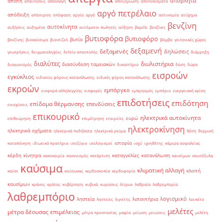
απόβλητα
απάτη
απαιτήσεις
απαλλαγή
αποζημίωση
αποτελέσματα
αργό πετρέλαιο
απόδειξη
απόσυρση
απόφαση
αργία
αργό
αστυνομία
ατύχημα
βενζίνη
αυτοκίνητα
αυξήσεις
αυξημένα
αυτόματοι πωλητές
αύξηση
βαρέλι
βενζίνες
βυτιοφόρα
βυτιοφόρο
βυτίο
βενζίνης
βιοκαύσιμα
βιοντίζελ
βόμβα
γειτονικές χώρες
δεξαμενή
δεξαμενές
δηλώσεις
γεωτρήσεις
δειγματοληψίες
δελτίο αποστολής
διάρρηξη
διαλύτες
διυλιστήρια
διασύνδεση ταμειακών
διαγωνισμός
δικαστήριο
δόση
δώρα
εισροών
εγκύκλιος
ειδικούς φόρους κατανάλωσης
ειδικός φόρος κατανάλωσης
εκροών
εμπάργκο
εισφορά αλληλεγγύης
εισφορές
εμπρησμός
εμπόριο
ενεργειακή κρίση
επιδοτήσεις
επιδότηση
επίδομα θέρμανσης
επενδύσεις
ενισχύσεις
επικουρικό
ηλεκτρικά αυτοκίνητα
ευρώ
επιθεώρηση
επιμέτρηση
εταιρείες
ηλεκτροκίνηση
ηλεκτρικά οχήματα
ηλεκτρικά ποδήλατα
ηλεκτρικό ρεύμα
θέση
θερμική
ιστορία
καταπόνηση
ιδιωτικά πρατήρια
ισοζύγιο
ισολογισμοί
ισχύ
ιχνηθέτης
κάμερα ασφαλείας
κέρδη
κίνητρα
καταγγελίες
κατανάλωση
κακοκαιρία
κανονισμός
κατάρτιση
καυσίμων
καυσόξυλα
καύσιμα
κλιματική αλλαγή
κλοπή
καύσι
καύσωνας
κερδοσκοπία
κερδοφορία
καυσίμων
κράνος
κράτος
κυβέρνηση
κυβικά
κυρώσεις
λίτρων
λαθραία
λαθρεμπορία
λαθρεμπόριο
λογισμικό
ληστεία
λιπαντήρια
ληστείες
λιγνίτης
λουκέτο
μελέτες
μέτρα δέουσας επιμέλειας
μέτρα προστασίας
μαφία
μείωση
μειώσεις
μελέτη