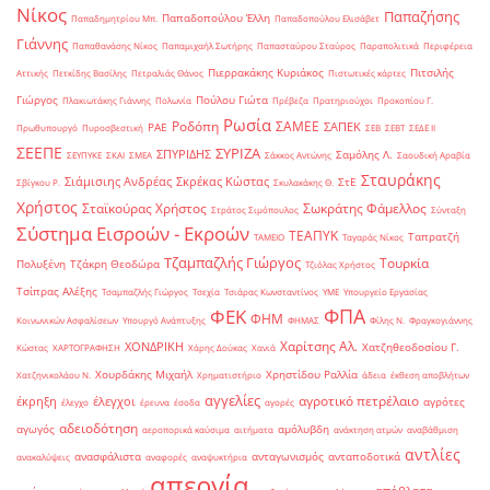
Νίκος
Παπαζήσης
Παπαδοπούλου Έλλη
Παπαδημητρίου Μπ.
Παπαδοπούλου Ελισάβετ
Γιάννης
Παπαθανάσης Νίκος
Παπαμιχαήλ Σωτήρης
Παπασταύρου Σταύρος
Παραπολιτικά
Περιφέρεια
Πιερρακάκης Κυριάκος
Πιτσιλής
Αττικής
Πετκίδης Βασίλης
Πετραλιάς Θάνος
Πιστωτικές κάρτες
Γιώργος
Πούλου Γιώτα
Πλακιωτάκης Γιάννης
Πολωνία
Πρέβεζα
Πρατηριούχοι
Προκοπίου Γ.
Ρωσία
Ροδόπη
ΣΑΜΕΕ
ΣΑΠΕΚ
ΡΑΕ
Πρωθυπουργό
Πυροσβεστική
ΣΕΒ
ΣΕΒΤ
ΣΕΔΕ ΙΙ
ΣΕΕΠΕ
ΣΥΡΙΖΑ
ΣΠΥΡΙΔΗΣ
Σαμόλης Λ.
ΣΕΥΠΥΚΕ
ΣΚΑΙ
ΣΜΕΑ
Σάκκος Αντώνης
Σαουδική Αραβία
Σταυράκης
Σιάμισιης Ανδρέας
Σκρέκας Κώστας
ΣτΕ
Σβίγκου Ρ.
Σκυλακάκης Θ.
Χρήστος
Σταϊκούρας Χρήστος
Σωκράτης Φάμελλος
Στράτος Σιμόπουλος
Σύνταξη
Σύστημα Εισροών - Εκροών
ΤΕΑΠΥΚ
Ταπρατζή
ΤΑΜΕΙΟ
Ταγαράς Νίκος
Τζαμπαζλής Γιώργος
Τουρκία
Πολυξένη
Τζάκρη Θεοδώρα
Τζιόλας Χρήστος
Τσίπρας Αλέξης
Τσαμπαζλής Γιώργος
Τσεχία
Τσιάρας Κωνσταντίνος
ΥΜΕ
Υπουργείο Εργασίας
ΦΠΑ
ΦΕΚ
ΦΗΜ
Κοινωνικών Ασφαλίσεων
Υπουργό Ανάπτυξης
ΦΗΜΑΣ
Φίλης Ν.
Φραγκογιάννης
Χαρίτσης Αλ.
ΧΟΝΔΡΙΚΗ
Χατζηθεοδοσίου Γ.
Κώστας
ΧΑΡΤΟΓΡΑΦΗΣΗ
Χάρης Δούκας
Χανιά
Χουρδάκης Μιχαήλ
Χρηστίδου Ραλλία
Χατζηνικολάου Ν.
Χρηματιστήριο
άδεια
έκθεση αποβλήτων
αγγελίες
αγροτικό πετρέλαιο
έκρηξη
έλεγχοι
αγρότες
έλεγχο
έρευνα
έσοδα
αγορές
αδειοδότηση
αγωγός
αμόλυβδη
αεροπορικά καύσιμα
αιτήματα
ανάκτηση ατμών
αναβάθμιση
αντλίες
ανασφάλιστα
ανταγωνισμός
ανταποδοτικά
ανακαλύψεις
αναφορές
αναψυκτήρια
απεργία