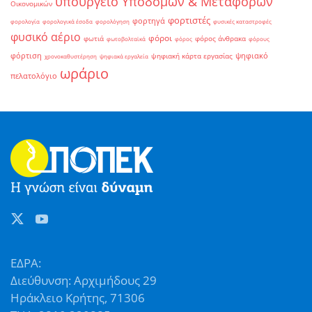
υπουργείο Υποδομών & Μεταφορών
Οικονομικών
φορτιστές
φορτηγά
φορολογία
φορολογικά έσοδα
φορολόγηση
φυσικές καταστροφές
φυσικό αέριο
φόροι
φωτιά
φόρος άνθρακα
φωτοβολταϊκά
φόρος
φόρους
φόρτιση
ψηφιακό
ψηφιακή κάρτα εργασίας
χρονοκαθυστέρηση
ψηφιακά εργαλεία
ωράριο
πελατολόγιο
ΕΔΡΑ:
Διεύθυνση: Αρχιμήδους 29
Ηράκλειο Κρήτης, 71306