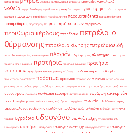
μητρώα
ναυτιλιακό
μπαταρίες
μεταφορικές
μικρόβια
μικτά κλιμάκια
μπαταρία
νοθεία
ογκομέτρηση
νομοσχέδιο
οδηγοί
νομιμη διακίνηση
νομοθεσία
νόμος
ορυκτά
παραβατικότητα
παράταση
καύσιμα
παραβάσεις
παραβάτικότητα
παραβατικότητατα
παρατηρητήριο τιμών
παραμεθόριος
περιβάλλον
παραπομπή
πετρέλαιο
περιθώριο κέρδους
πετρέλαιο
θέρμανσης
πετρέλαιο κίνησης
πετρελαιοειδή
πλαφόν
πλυντήρια
πληθωρισμός
πλυντήριο
πινακίδες κυκλοφορίας
πιστοποιητικά
πρατήρια
πρατήριο
πράσινο τέλος
πρακτικό
πρατήριο ενέργειας
καυσίμων
προδιαγραφές
προθεσμία
προβλήματα
προγραμματικές δηλώσεις
πρόστιμα
πρόσωπα
πυρκαγιά
προμέτρηση
πρωταθλητές
πτωχευτικός
ρεύμα
ρούβλια
συνάντηση
ρύπανση
ρύποι
σούπερ μάρκετ
στάθμη
στατιστικά
συμμορία
συνέδριο
συνέντευξη τύπου
τάνκερ
τέλη
σφράγιση
συναντήσεις
συνθετικά καύσιμα
συνεργεία
συνταξιοδότηση
τελωνείο
τέλος Επιτηδεύματος
ταξινομήσεις
τιμές
ταξινόμηση
τεκμηρίωση
τηλεδιάσκεψη
τιμοκατάλογοι χονδρικής
τιμολόγηση
τιμολόγιο
τολουόλη
τιμών
τράπεζες
τροπολογία
υδρογόνο
υγραέριο
υπ. Ανάπτυξης
τσιγάρο
υπ. Εργασίας
υπ.
υπερκέρδη
υπουργείο Ανάπτυξης
υπουργείο
Οικονομικών
υποτροφίες
υπουργείο Ενέργειας