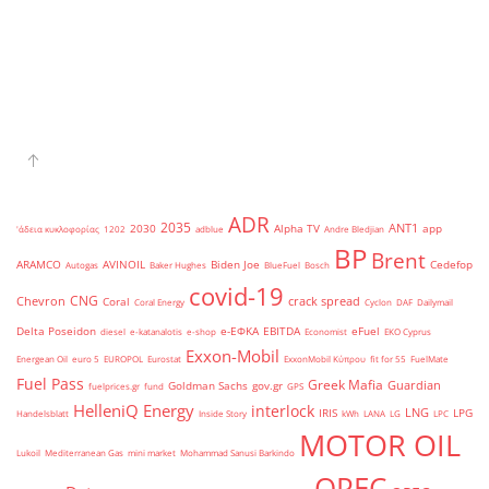
ADR
2035
ANT1
2030
Alpha TV
app
'άδεια κυκλοφορίας
1202
adblue
Andre Bledjian
BP
Brent
ARAMCO
AVINOIL
Biden Joe
Cedefop
Autogas
Baker Hughes
BlueFuel
Bosch
covid-19
CNG
Chevron
crack spread
Coral
Coral Energy
Cyclon
DAF
Dailymail
Delta Poseidon
e-ΕΦΚΑ
EBITDA
eFuel
diesel
e-katanalotis
e-shop
Economist
EKO Cyprus
Exxon-Mobil
Energean Oil
euro 5
EUROPOL
Eurostat
ExxonMobil Κύπρου
fit for 55
FuelMate
Fuel Pass
Greek Mafia
Guardian
Goldman Sachs
gov.gr
fuelprices.gr
fund
GPS
HelleniQ Energy
interlock
LNG
IRIS
LPG
Handelsblatt
Inside Story
kWh
LANA
LG
LPC
MOTOR OIL
Lukoil
Mediterranean Gas
mini market
Mohammad Sanusi Barkindo
OPEC