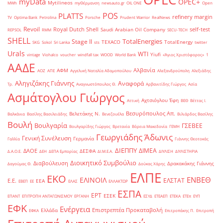
myData
OPEC+
Mytilineos
MWh
myΘέρμανση
newsauto.gr
OIL ONE
Open
POS
PLATTS
refinery margin
TV
Optima Bank
Petrolina
Porsche
Prudent Warrior
RealNews
Revoil
Royal Dutch Shell
self-test
Saudi Arabian Oil Company
REPSOL
RMM
SECU-TECH
SHELL
TotalEnergies
Stage II
TEXACO
TotalEnergy
SKG
Sokol
Sri Lanka
sts
twitter
Urals
WTI
Yiufi
vintage
Viohalco
voucher
windfall tax
WOOD
World Bank
«Άγιος Χριστόφορος»
΄1
ΑΑΔΕ
Αλβανία
ΑΦΜ
ΑΟΖ
ΑΠΕ
Αγγελική Ναταλία Αδαμοπούλου
Αλεξανδρούπολη
Αλεξιάδης
Αληγιζάκης Γιάννης
Αναφορά
Τρ.
Αναγνωστόπουλος Θ.
Αρβανιτίδης Γιώργος
Ασία
Ασμάτογλου Γιώργος
Αχτσιόγλου Έφη
Αττική
ΒΕΘ
Βέττας Ι.
Βεσυρόπουλος Απ.
Βελετάκης Ν.
Βαλκάνια
Βασίλης Βασιλειάδης
Βενεζουέλα
Βιλιάρδος Βασίλης
Βουλή
Βουλγαρία
ΓΣΕΒΕΕ
Βουλγαρίδης Γιώργος
Βρετανία
Βόρεια Μακεδονία
ΓΕΜΗ
Γεωργιάδης Άδωνις
Γενική Συνέλευση
Γερμανία
Γαλλία
Γιάννης Θεοτοκάς
ΔΙΕΠΠΥ
ΔΙΜΕΑ
ΔΑΟΕ
ΔΕΣΦΑ
Δ.Α.Ο.Ε.
ΔΕΗ
ΔΕΠΑ Εμπορίας
ΔΙ.Μ.Ε.Α.
ΔΙΥΛΙΣΗ
ΔΙΥΛΙΣΤΗΡΙΑ
Διοικητικό Συμβούλιο
Διαβούλευση
Δρακακάκης Γιάννης
Δαγούμας Θ.
Δούκας Χάρης
ΕΛΠΕ
ΕΚΟ
ΕΝΒΕΘ
ΕΛΙΝΟΙΛ
ΕΛΣΤΑΤ
Ε.Ε.
ΕΕΑ
ΕΒΕΠ
ΕΕ
ΕΛΑΣ
ΕΛΛΑΚΤΩΡ
ΕΣΠΑ
ΕΡΤ
ΕΣΕΚ
ΕΠΑΝΤ
ΕΠΙΤΡΟΠΗ ΑΝΤΑΓΩΝΙΣΜΟΥ
ΕΡΓΑΝΗ
ΕΣΥΔ
ΕΤΕΑΕΠ
ΕΤΕΚΑ
ΕΤΕπ
ΕΥΠ
ΕΦΚ
Ενέργεια
Επιστρεπτέα Προκαταβολή
Ελλάδα
ΕΦΚΑ
Επιτροπάκης Π.
Επιτροπή