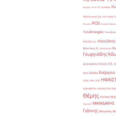
Energy
Fu
Κύπρου
fit for 55
FuelMate
Mediterranean Gas
mini market
POS
Porsche
Prudent Warrio
TotalEnergies
TotalEne
Αληγιζάκης
Αλεξιάδης Τρ.
Βε
Βελετάκης Ν.
Βενεζουέλα
Γεωργιάδης Άδω
Ε.Ε.
Δρακακάκης Γιάννης
Ε
Ενέργεια
Ελλάδα
ΕΦΚΑ
ΗΦΑΙΣ
ΗΛΕΙΑ
ΗΜΑ
ΗΠΑ
ΚΑΘΗΜΕΡΙΝΗ
ΚΑΝΟΝΙΣΤΙΚΗ ΠΑ
Θέμης
Κιούσης Μιχ
ΜΑΜΙΔΑΚΗΣ
Λιμενικό
Γιάννης
Μαυράκης Μ