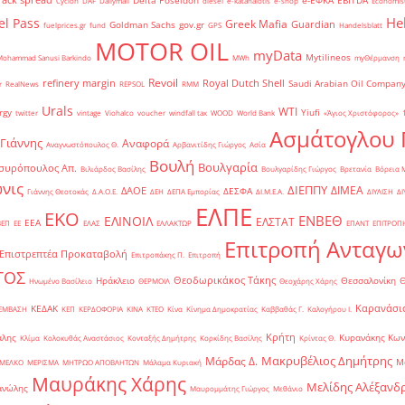
Delta Poseidon
e-ΕΦΚΑ
EBITDA
Cyclon
DAF
Dailymail
diesel
e-katanalotis
e-shop
Economis
He
el Pass
Greek Mafia
Guardian
Goldman Sachs
gov.gr
fuelprices.gr
fund
GPS
Handelsblatt
MOTOR OIL
myData
Mytilineos
Mohammad Sanusi Barkindo
MWh
myΘέρμανση
Revoil
refinery margin
Royal Dutch Shell
Saudi Arabian Oil Compan
r
RealNews
REPSOL
RMM
Urals
WTI
rgy
Yiufi
twitter
vintage
Viohalco
voucher
windfall tax
WOOD
World Bank
«Άγιος Χριστόφορος»
΄
Ασμάτογλου 
 Γιάννης
Αναφορά
Αναγνωστόπουλος Θ.
Αρβανιτίδης Γιώργος
Ασία
Βουλή
Βουλγαρία
συρόπουλος Απ.
Βιλιάρδος Βασίλης
Βουλγαρίδης Γιώργος
Βρετανία
Βόρεια 
νις
ΔΙΕΠΠΥ
ΔΙΜΕΑ
ΔΑΟΕ
ΔΕΣΦΑ
Γιάννης Θεοτοκάς
Δ.Α.Ο.Ε.
ΔΕΗ
ΔΕΠΑ Εμπορίας
ΔΙ.Μ.Ε.Α.
ΔΙΥΛΙΣΗ
ΔΙ
ΕΛΠΕ
ΕΚΟ
ΕΝΒΕΘ
ΕΛΙΝΟΙΛ
ΕΛΣΤΑΤ
ΕΕΑ
ΒΕΠ
ΕΕ
ΕΛΑΣ
ΕΛΛΑΚΤΩΡ
ΕΠΑΝΤ
ΕΠΙΤΡΟΠ
Επιτροπή Ανταγω
Επιστρεπτέα Προκαταβολή
Επιτροπάκης Π.
Επιτροπή
ΤΟΣ
Θεοδωρικάκος Τάκης
Ηράκλειο
Θεσσαλονίκη
Ηνωμένο Βασίλειο
ΘΕΡΜΟΙΛ
Θεοχάρης Χάρης
Καρανάσιο
ΚΕΔΑΚ
ΡΕΜΒΑΣΗ
ΚΕΠ
ΚΕΡΔΟΦΟΡΙΑ
ΚΙΝΑ
ΚΤΕΟ
Κίνα
Κίνημα Δημοκρατίας
Καββαθάς Γ.
Καλογήρου Ι.
Κρήτη
άλης
Κυρανάκης Κων
Κλίμα
Κολοκυθάς Αναστάσιος
Κονταξής Δημήτρης
Κορκίδης Βασίλης
Κρίντας Θ.
Μακρυβέλιος Δημήτρης
Μάρδας Δ.
Μ
ΜΕΛΚΟ
ΜΕΡΙΣΜΑ
ΜΗΤΡΩΟ ΑΠΟΒΛΗΤΩΝ
Μάλαμα Κυριακή
Μαυράκης Χάρης
Μελίδης Αλέξανδ
ανώλης
Μαυρομμάτης Γιώργος
Μεθάνιο