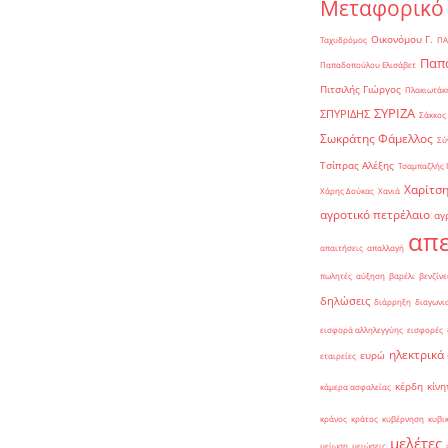
Μεταφορικό
Οικονόμου Γ.
Ταχυδρόμος
ΠΑ
Παπα
Παπαδοπούλου Ελισάβετ
Πιτσιλής Γιώργος
Πλακιωτάκη
ΣΥΡΙΖΑ
ΣΠΥΡΙΔΗΣ
Σάκκος
Σωκράτης Φάμελλος
Σύ
Τσίπρας Αλέξης
Τσαμπαζλής 
Χαρίτση
Χάρης Δούκας
Χανιά
αγροτικό πετρέλαιο
αγ
απε
απαιτήσεις
απαλλαγή
πωλητές
αύξηση
βαρέλι
βενζίνε
δηλώσεις
διάρρηξη
διαγωνι
εισφορά αλληλεγγύης
εισφορές
ηλεκτρικά
ευρώ
εταιρείες
κέρδη
κίνη
κάμερα ασφαλείας
κράνος
κράτος
κυβέρνηση
κυβι
μελέτες
μείωση
μειώσεις