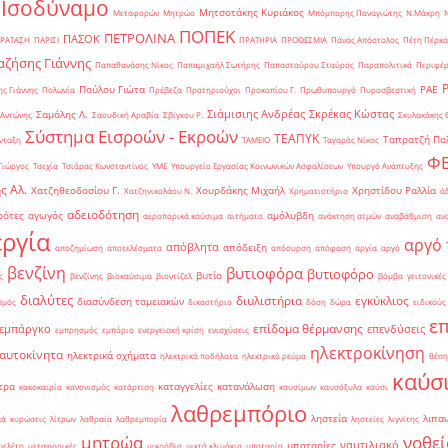
 Ισοδύναμο
Μητσοτάκης Κυριάκος
Μεταφορών
Μητρώο
Μπόμπορης Παναγιώτης
Ν.Μάκρη
ΠΟΠΕΚ
ΠΕΤΡΟΛΙΝΑ
ΠΑΣΟΚ
ΡΑΤΑΣΗ
ΠΑΡΙΣΙ
ΠΡΑΤΗΡΙΑ
ΠΡΟΘΕΣΜΙΑ
Πάνας Απόστολος
Πέτη Πέρκα
ζήσης Γιάννης
Παπαθανάσης Νίκος
Παπαμιχαήλ Σωτήρης
Παπασταύρου Σταύρος
Παραπολιτικά
Περιφέρ
Πούλου Γιώτα
ΡΑΕ
ς Γιάννης
Πολωνία
Πρέβεζα
Πρατηριούχοι
Προκοπίου Γ.
Πρωθυπουργό
Πυροσβεστική
Σιάμισιης Ανδρέας
Σκρέκας Κώστας
Σαμόλης Λ.
 Αντώνης
Σαουδική Αραβία
Σβίγκου Ρ.
Σκυλακάκης 
Σύστημα Εισροών - Εκροών
ΤΕΑΠΥΚ
Ταπρατζή Πο
νταξη
ΤΑΜΕΙΟ
Ταγαράς Νίκος
Φ
Γιώργος
Τσεχία
Τσιάρας Κωνσταντίνος
ΥΜΕ
Υπουργείο Εργασίας Κοινωνικών Ασφαλίσεων
Υπουργό Ανάπτυξης
ς Αλ.
Χατζηθεοδοσίου Γ.
Χουρδάκης Μιχαήλ
Χρηστίδου Ραλλία
Χατζηνικολάου Ν.
Χρηματιστήριο
ά
αδειοδότηση
ρότες
αγωγός
αμόλυβδη
αεροπορικά καύσιμα
αιτήματα
ανάκτηση ατμών
αναβάθμιση
αν
ργία
αργό 
απόβλητα
απόδειξη
αποζημίωση
αποτελέσματα
απόσυρση
απόφαση
αργία
αργό
βενζίνη
βυτιοφόρα
βυτιοφόρο
βυτίο
ς
βενζίνης
βιοκαύσιμα
βιοντίζελ
βόμβα
γειτονικές
διαλύτες
διυλιστήρια
εγκύκλιος
διασύνδεση ταμειακών
σμός
δικαστήριο
δόση
δώρα
ειδικούς
ε
επίδομα θέρμανσης
εμπάργκο
επενδύσεις
εμπρησμός
εμπόριο
ενεργειακή κρίση
ενισχύσεις
ηλεκτροκίνηση
 αυτοκίνητα
ηλεκτρικά οχήματα
ηλεκτρικά ποδήλατα
ηλεκτρικό ρεύμα
θέση
καύσ
τρα
καταγγελίες
κατανάλωση
κακοκαιρία
κανονισμός
κατάρτιση
καυσίμων
καυσόξυλα
καύσι
λαθρεμπόριο
ληστεία
λιπα
κά
κυρώσεις
λίτρων
λαθραία
λαθρεμπορία
ληστείες
λιγνίτης
νοθεί
μητρώα
ναυτιλιακό
μπαταρίες
μελέτη
μεταφορικές
μικρόβια
μικτά κλιμάκια
μπαταρία