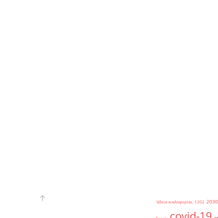
2030
'άδεια κυκλοφορίας
1202
covid-19
c