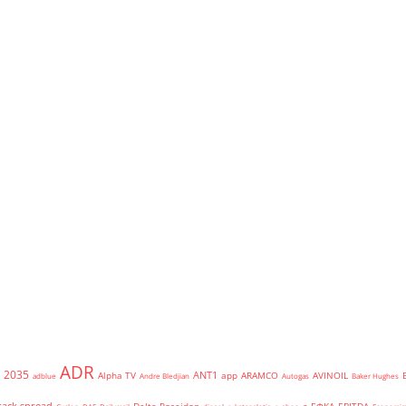
ADR
2035
ANT1
Alpha TV
app
ARAMCO
AVINOIL
adblue
Andre Bledjian
Autogas
Baker Hughes
rack spread