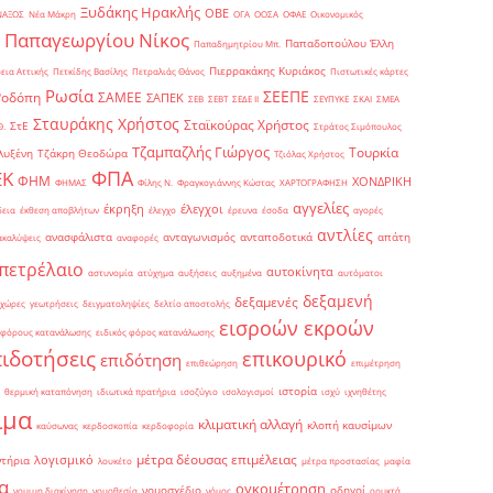
Ξυδάκης Ηρακλής
ΟΒΕ
ΝΑΞΟΣ
Νέα Μάκρη
ΟΓΑ
ΟΟΣΑ
ΟΦΑΕ
Οικονομικός
Παπαγεωργίου Νίκος
Παπαδοπούλου Έλλη
Παπαδημητρίου Μπ.
Πιερρακάκης Κυριάκος
εια Αττικής
Πετκίδης Βασίλης
Πετραλιάς Θάνος
Πιστωτικές κάρτες
Ρωσία
ΣΕΕΠΕ
Ροδόπη
ΣΑΜΕΕ
ΣΑΠΕΚ
ΣΕΒ
ΣΕΒΤ
ΣΕΔΕ ΙΙ
ΣΕΥΠΥΚΕ
ΣΚΑΙ
ΣΜΕΑ
Σταυράκης Χρήστος
Σταϊκούρας Χρήστος
ΣτΕ
Θ.
Στράτος Σιμόπουλος
Τζαμπαζλής Γιώργος
Τουρκία
λυξένη
Τζάκρη Θεοδώρα
Τζιόλας Χρήστος
ΦΠΑ
ΕΚ
ΦΗΜ
ΧΟΝΔΡΙΚΗ
ΦΗΜΑΣ
Φίλης Ν.
Φραγκογιάννης Κώστας
ΧΑΡΤΟΓΡΑΦΗΣΗ
αγγελίες
έκρηξη
έλεγχοι
δεια
έκθεση αποβλήτων
έλεγχο
έρευνα
έσοδα
αγορές
αντλίες
ανασφάλιστα
ανταγωνισμός
ανταποδοτικά
απάτη
ακαλύψεις
αναφορές
πετρέλαιο
αυτοκίνητα
αστυνομία
ατύχημα
αυξήσεις
αυξημένα
αυτόματοι
δεξαμενή
δεξαμενές
 χώρες
γεωτρήσεις
δειγματοληψίες
δελτίο αποστολής
εισροών εκροών
 φόρους κατανάλωσης
ειδικός φόρος κατανάλωσης
πιδοτήσεις
επικουρικό
επιδότηση
επιθεώρηση
επιμέτρηση
ιστορία
θερμική καταπόνηση
ιδιωτικά πρατήρια
ισοζύγιο
ισολογισμοί
ισχύ
ιχνηθέτης
ιμα
κλιματική αλλαγή
κλοπή καυσίμων
καύσωνας
κερδοσκοπία
κερδοφορία
μέτρα δέουσας επιμέλειας
λογισμικό
ντήρια
λουκέτο
μέτρα προστασίας
μαφία
α
ογκομέτρηση
νομοσχέδιο
οδηγοί
νομιμη διακίνηση
νομοθεσία
νόμος
ορυκτά