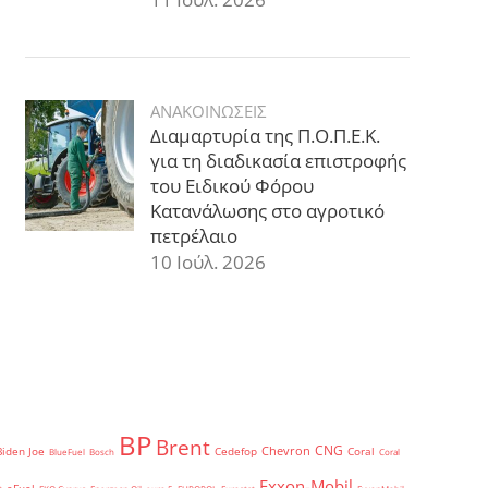
ΑΝΑΚΟΙΝΩΣΕΙΣ
Διαμαρτυρία της Π.Ο.Π.Ε.Κ.
για τη διαδικασία επιστροφής
του Ειδικού Φόρου
Κατανάλωσης στο αγροτικό
πετρέλαιο
10 Ιούλ. 2026
BP
Brent
CNG
Chevron
Biden Joe
Cedefop
Coral
BlueFuel
Bosch
Coral
Exxon-Mobil