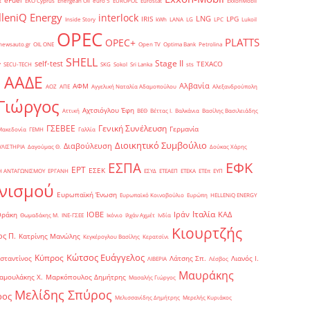
eFuel
t
EKO Cyprus
Energean Oil
euro 5
EUROPOL
Eurostat
ExxonMobil
lleniQ Energy
interlock
LNG
IRIS
LPG
Inside Story
kWh
LANA
LG
LPC
Lukoil
OPEC
PLATTS
OPEC+
newsauto.gr
OIL ONE
Open TV
Optima Bank
Petrolina
SHELL
Stage II
self-test
y
TEXACO
SECU-TECH
SKG
Sokol
Sri Lanka
sts
ΑΑΔΕ
Αλβανία
ΑΦΜ
1
ΑΟΖ
ΑΠΕ
Αγγελική Ναταλία Αδαμοπούλου
Αλεξανδρούπολη
Γιώργος
Αχτσιόγλου Έφη
Αττική
ΒΕΘ
Βέττας Ι.
Βαλκάνια
Βασίλης Βασιλειάδης
Γενική Συνέλευση
ΓΣΕΒΕΕ
Γερμανία
Μακεδονία
ΓΕΜΗ
Γαλλία
Διοικητικό Συμβούλιο
Διαβούλευση
ΥΛΙΣΤΗΡΙΑ
Δαγούμας Θ.
Δούκας Χάρης
ΕΦΚ
ΕΣΠΑ
ΕΡΤ
ΕΣΕΚ
Η ΑΝΤΑΓΩΝΙΣΜΟΥ
ΕΡΓΑΝΗ
ΕΣΥΔ
ΕΤΕΑΕΠ
ΕΤΕΚΑ
ΕΤΕπ
ΕΥΠ
νισμού
Ευρωπαϊκή Ένωση
Ευρωπαϊκό Κοινοβούλιο
Ευρώπη
ΗELLENiQ ENERGY
Ιταλία
ΙΟΒΕ
Ιράν
ΚΑΔ
Θράκη
Θωμαδάκης Μ.
ΙΝΕ-ΓΣΕΕ
Ικόνιο
Ιλχάν Αχμέτ
Ινδία
Κιουρτζής
ς Π.
Κατρίνης Μανώλης
Κεγκέρογλου Βασίλης
Κερατσίνι
Κώτσος Ευάγγελος
Κύπρος
σταντίνος
Λάτσης Σπ.
Λιανός Ι.
ΛΙΒΕΡΙΑ
Λέσβος
Μαυράκης
αμουλάκης Χ.
Μαρκόπουλος Δημήτρης
Μασαλής Γιώργος
Μελίδης Σπύρος
ρος
Μελισσανίδης Δημήτρης
Μερελής Κυριάκος