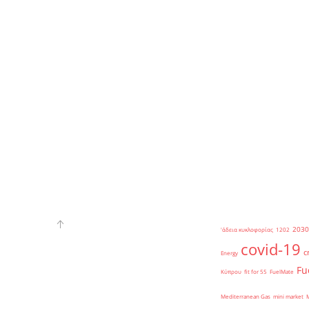
2030
'άδεια κυκλοφορίας
1202
covid-19
c
Energy
Fu
Κύπρου
fit for 55
FuelMate
Mediterranean Gas
mini market