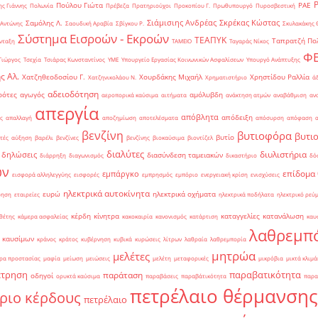
Πούλου Γιώτα
ΡΑΕ
ς Γιάννης
Πολωνία
Πρέβεζα
Πρατηριούχοι
Προκοπίου Γ.
Πρωθυπουργό
Πυροσβεστική
Σιάμισιης Ανδρέας
Σκρέκας Κώστας
Σαμόλης Λ.
 Αντώνης
Σαουδική Αραβία
Σβίγκου Ρ.
Σκυλακάκης 
Σύστημα Εισροών - Εκροών
ΤΕΑΠΥΚ
Ταπρατζή Πο
νταξη
ΤΑΜΕΙΟ
Ταγαράς Νίκος
Φ
Γιώργος
Τσεχία
Τσιάρας Κωνσταντίνος
ΥΜΕ
Υπουργείο Εργασίας Κοινωνικών Ασφαλίσεων
Υπουργό Ανάπτυξης
ς Αλ.
Χατζηθεοδοσίου Γ.
Χουρδάκης Μιχαήλ
Χρηστίδου Ραλλία
Χατζηνικολάου Ν.
Χρηματιστήριο
ά
αδειοδότηση
ρότες
αγωγός
αμόλυβδη
αεροπορικά καύσιμα
αιτήματα
ανάκτηση ατμών
αναβάθμιση
αν
απεργία
απόβλητα
απόδειξη
ς
απαλλαγή
αποζημίωση
αποτελέσματα
απόσυρση
απόφαση
βενζίνη
βυτιοφόρα
βυτι
βυτίο
τές
αύξηση
βαρέλι
βενζίνες
βενζίνης
βιοκαύσιμα
βιοντίζελ
διαλύτες
διυλιστήρια
δηλώσεις
διασύνδεση ταμειακών
διάρρηξη
διαγωνισμός
δικαστήριο
δό
ών
επίδομα
εμπάργκο
εισφορά αλληλεγγύης
εισφορές
εμπρησμός
εμπόριο
ενεργειακή κρίση
ενισχύσεις
ηλεκτρικά αυτοκίνητα
ευρώ
ηλεκτρικά οχήματα
ρηση
εταιρείες
ηλεκτρικά ποδήλατα
ηλεκτρικό ρεύ
κέρδη
κίνητρα
καταγγελίες
κατανάλωση
θέτης
κάμερα ασφαλείας
κακοκαιρία
κανονισμός
κατάρτιση
καυ
λαθρεμπ
 καυσίμων
κράνος
κράτος
κυβέρνηση
κυβικά
κυρώσεις
λίτρων
λαθραία
λαθρεμπορία
μητρώα
μελέτες
ρα προστασίας
μαφία
μείωση
μειώσεις
μελέτη
μεταφορικές
μικρόβια
μικτά κλιμά
έτρηση
παραβατικότητα
παράταση
οδηγοί
ορυκτά καύσιμα
παραβάσεις
παραβάτικότητα
παρα
πετρέλαιο θέρμανσης
ριο κέρδους
πετρέλαιο