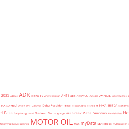
ADR
2035
ANT1
Alpha TV
app
ARAMCO
AVINOIL
adblue
Andre Bledjian
Autogas
Baker Hughes
rack spread
Delta Poseidon
e-ΕΦΚΑ
EBITDA
Cyclon
DAF
Dailymail
diesel
e-katanalotis
e-shop
Economis
He
el Pass
Greek Mafia
Guardian
Goldman Sachs
gov.gr
fuelprices.gr
fund
GPS
Handelsblatt
MOTOR OIL
myData
Mytilineos
Mohammad Sanusi Barkindo
MWh
myΘέρμανση