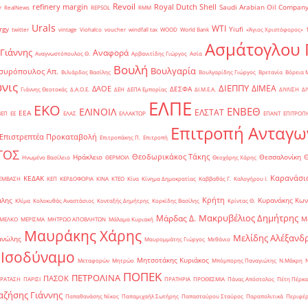
Revoil
refinery margin
Royal Dutch Shell
Saudi Arabian Oil Compan
r
RealNews
REPSOL
RMM
Urals
WTI
rgy
Yiufi
twitter
vintage
Viohalco
voucher
windfall tax
WOOD
World Bank
«Άγιος Χριστόφορος»
΄
Ασμάτογλου 
 Γιάννης
Αναφορά
Αναγνωστόπουλος Θ.
Αρβανιτίδης Γιώργος
Ασία
Βουλή
Βουλγαρία
συρόπουλος Απ.
Βιλιάρδος Βασίλης
Βουλγαρίδης Γιώργος
Βρετανία
Βόρεια 
νις
ΔΙΕΠΠΥ
ΔΙΜΕΑ
ΔΑΟΕ
ΔΕΣΦΑ
Γιάννης Θεοτοκάς
Δ.Α.Ο.Ε.
ΔΕΗ
ΔΕΠΑ Εμπορίας
ΔΙ.Μ.Ε.Α.
ΔΙΥΛΙΣΗ
ΔΙ
ΕΛΠΕ
ΕΚΟ
ΕΝΒΕΘ
ΕΛΙΝΟΙΛ
ΕΛΣΤΑΤ
ΕΕΑ
ΒΕΠ
ΕΕ
ΕΛΑΣ
ΕΛΛΑΚΤΩΡ
ΕΠΑΝΤ
ΕΠΙΤΡΟΠ
Επιτροπή Ανταγω
Επιστρεπτέα Προκαταβολή
Επιτροπάκης Π.
Επιτροπή
ΤΟΣ
Θεοδωρικάκος Τάκης
Ηράκλειο
Θεσσαλονίκη
Ηνωμένο Βασίλειο
ΘΕΡΜΟΙΛ
Θεοχάρης Χάρης
Καρανάσιο
ΚΕΔΑΚ
ΡΕΜΒΑΣΗ
ΚΕΠ
ΚΕΡΔΟΦΟΡΙΑ
ΚΙΝΑ
ΚΤΕΟ
Κίνα
Κίνημα Δημοκρατίας
Καββαθάς Γ.
Καλογήρου Ι.
Κρήτη
άλης
Κυρανάκης Κων
Κλίμα
Κολοκυθάς Αναστάσιος
Κονταξής Δημήτρης
Κορκίδης Βασίλης
Κρίντας Θ.
Μακρυβέλιος Δημήτρης
Μάρδας Δ.
Μ
ΜΕΛΚΟ
ΜΕΡΙΣΜΑ
ΜΗΤΡΩΟ ΑΠΟΒΛΗΤΩΝ
Μάλαμα Κυριακή
Μαυράκης Χάρης
Μελίδης Αλέξανδ
ανώλης
Μαυρομμάτης Γιώργος
Μεθάνιο
 Ισοδύναμο
Μητσοτάκης Κυριάκος
Μεταφορών
Μητρώο
Μπόμπορης Παναγιώτης
Ν.Μάκρη
ΠΟΠΕΚ
ΠΕΤΡΟΛΙΝΑ
ΠΑΣΟΚ
ΡΑΤΑΣΗ
ΠΑΡΙΣΙ
ΠΡΑΤΗΡΙΑ
ΠΡΟΘΕΣΜΙΑ
Πάνας Απόστολος
Πέτη Πέρκα
ζήσης Γιάννης
Παπαθανάσης Νίκος
Παπαμιχαήλ Σωτήρης
Παπασταύρου Σταύρος
Παραπολιτικά
Περιφέρ