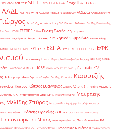
SHELL
Stage II
self-test
y
TEXACO
SECU-TECH
SKG
Sokol
Sri Lanka
sts
ΑΑΔΕ
Αλβανία
ΑΦΜ
1
ΑΟΖ
ΑΠΕ
Αγγελική Ναταλία Αδαμοπούλου
Αλεξανδρούπολη
Γιώργος
Αχτσιόγλου Έφη
Αττική
ΒΕΘ
Βέττας Ι.
Βαλκάνια
Βασίλης Βασιλειάδης
Γενική Συνέλευση
ΓΣΕΒΕΕ
Γερμανία
Μακεδονία
ΓΕΜΗ
Γαλλία
Διοικητικό Συμβούλιο
Διαβούλευση
ΥΛΙΣΤΗΡΙΑ
Δαγούμας Θ.
Δούκας Χάρης
ΕΦΚ
ΕΣΠΑ
ΕΡΤ
ΕΣΕΚ
Η ΑΝΤΑΓΩΝΙΣΜΟΥ
ΕΡΓΑΝΗ
ΕΣΥΔ
ΕΤΕΑΕΠ
ΕΤΕΚΑ
ΕΤΕπ
ΕΥΠ
νισμού
Ευρωπαϊκή Ένωση
Ευρωπαϊκό Κοινοβούλιο
Ευρώπη
ΗELLENiQ ENERGY
Ιταλία
ΙΟΒΕ
Ιράν
ΚΑΔ
Θράκη
Θωμαδάκης Μ.
ΙΝΕ-ΓΣΕΕ
Ικόνιο
Ιλχάν Αχμέτ
Ινδία
Κιουρτζής
ς Π.
Κατρίνης Μανώλης
Κεγκέρογλου Βασίλης
Κερατσίνι
Κώτσος Ευάγγελος
Κύπρος
σταντίνος
Λάτσης Σπ.
Λιανός Ι.
ΛΙΒΕΡΙΑ
Λέσβος
Μαυράκης
αμουλάκης Χ.
Μαρκόπουλος Δημήτρης
Μασαλής Γιώργος
Μελίδης Σπύρος
ρος
Μελισσανίδης Δημήτρης
Μερελής Κυριάκος
Ξυδάκης Ηρακλής
ΟΒΕ
ΝΑΞΟΣ
Νέα Μάκρη
ΟΓΑ
ΟΟΣΑ
ΟΦΑΕ
Οικονομικός
Παπαγεωργίου Νίκος
Παπαδοπούλου Έλλη
Παπαδημητρίου Μπ.
Πιερρακάκης Κυριάκος
εια Αττικής
Πετκίδης Βασίλης
Πετραλιάς Θάνος
Πιστωτικές κάρτες