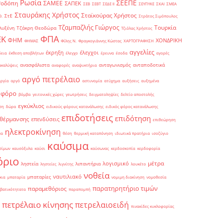
Ρωσία
ΣΕΕΠΕ
Ροδόπη
ΣΑΜΕΕ
ΣΑΠΕΚ
ΣΕΒ
ΣΕΒΤ
ΣΕΔΕ ΙΙ
ΣΕΥΠΥΚΕ
ΣΚΑΙ
ΣΜΕΑ
Σταυράκης Χρήστος
Σταϊκούρας Χρήστος
ΣτΕ
Θ.
Στράτος Σιμόπουλος
Τζαμπαζλής Γιώργος
Τουρκία
λυξένη
Τζάκρη Θεοδώρα
Τζιόλας Χρήστος
ΦΠΑ
ΕΚ
ΦΗΜ
ΧΟΝΔΡΙΚΗ
ΦΗΜΑΣ
Φίλης Ν.
Φραγκογιάννης Κώστας
ΧΑΡΤΟΓΡΑΦΗΣΗ
αγγελίες
έκρηξη
έλεγχοι
δεια
έκθεση αποβλήτων
έλεγχο
έρευνα
έσοδα
αγορές
ανασφάλιστα
ανταγωνισμός
ανταποδοτικά
ακαλύψεις
αναφορές
αναψυκτήρια
αργό πετρέλαιο
αργία
αργό
αστυνομία
ατύχημα
αυξήσεις
αυξημένα
οφόρο
βόμβα
γειτονικές χώρες
γεωτρήσεις
δειγματοληψίες
δελτίο αποστολής
εγκύκλιος
ση
δώρα
ειδικούς φόρους κατανάλωσης
ειδικός φόρος κατανάλωσης
επιδοτήσεις
επιδότηση
 θέρμανσης
επενδύσεις
επιθεώρηση
ηλεκτροκίνηση
μα
θέση
θερμική καταπόνηση
ιδιωτικά πρατήρια
ισοζύγιο
καύσιμα
σίμων
καυσόξυλα
καύσι
καύσωνας
κερδοσκοπία
κερδοφορία
όριο
μέτρα
λογισμικό
ληστεία
λιπαντήρια
ληστείες
λιγνίτης
λουκέτο
νοθεία
ναυτιλιακό
μπαταρίες
κια
μπαταρία
νομιμη διακίνηση
νομοθεσία
παρατηρητήριο τιμών
παραμεθόριος
βατικότητατα
παραπομπή
πετρέλαιο κίνησης
πετρελαιοειδή
πινακίδες κυκλοφορίας