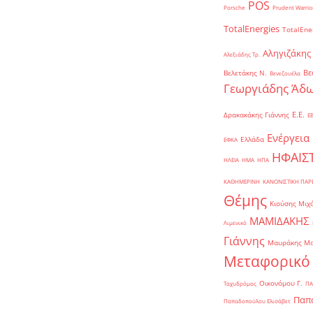
POS
Porsche
Prudent Warrio
TotalEnergies
TotalEne
Αληγιζάκης
Αλεξιάδης Τρ.
Βε
Βελετάκης Ν.
Βενεζουέλα
Γεωργιάδης Άδω
Ε.Ε.
Δρακακάκης Γιάννης
Ε
Ενέργεια
Ελλάδα
ΕΦΚΑ
ΗΦΑΙΣ
ΗΛΕΙΑ
ΗΜΑ
ΗΠΑ
ΚΑΘΗΜΕΡΙΝΗ
ΚΑΝΟΝΙΣΤΙΚΗ ΠΑ
Θέμης
Κιούσης Μιχ
ΜΑΜΙΔΑΚΗΣ
Λιμενικό
Γιάννης
Μαυράκης Μ
Μεταφορικό
Οικονόμου Γ.
Ταχυδρόμος
ΠΑ
Παπα
Παπαδοπούλου Ελισάβετ