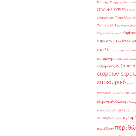
Πιτσιλής Γιώργος
Πλακιωτάκη
ΣΥΡΙΖΑ
ΣΠΥΡΙΔΗΣ
Σάκκος
Σωκράτης Φάμελλος
Σύ
Τσίπρας Αλέξης
Τσαμπαζλής 
Χαρίτση
Χάρης Δούκας
Χανιά
αγροτικό πετρέλαιο
αγ
αντλίες
απάτη
απαιτήσει
αυτοκίνητα
αυτόματοι πωλη
δεξαμενή
δεξαμενές
εισροών εκρο
επικουρικό
επιμέτ
ιστορία
ισολογισμοί
ισχύ
ιχνη
κλιματική αλλαγή
κλοπή
δέουσας επιμέλειας
μέτ
ογκομ
νομοσχέδιο
νόμος
περιθώ
περιβάλλον