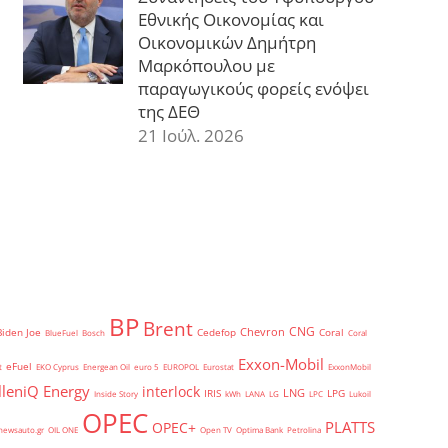
Εθνικής Οικονομίας και
Οικονομικών Δημήτρη
Μαρκόπουλου με
παραγωγικούς φορείς ενόψει
της ΔΕΘ
21 Ιούλ. 2026
BP
Brent
CNG
Chevron
Biden Joe
Cedefop
Coral
BlueFuel
Bosch
Coral
Exxon-Mobil
eFuel
t
EKO Cyprus
Energean Oil
euro 5
EUROPOL
Eurostat
ExxonMobil
lleniQ Energy
interlock
LNG
IRIS
LPG
Inside Story
kWh
LANA
LG
LPC
Lukoil
OPEC
PLATTS
OPEC+
newsauto.gr
OIL ONE
Open TV
Optima Bank
Petrolina