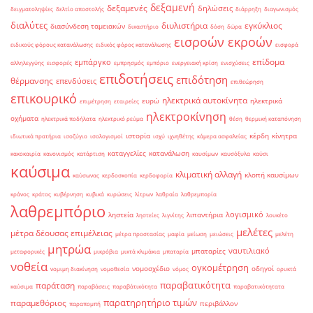
δεξαμενή
δεξαμενές
δηλώσεις
δειγματοληψίες
δελτίο αποστολής
διάρρηξη
διαγωνισμός
διαλύτες
διυλιστήρια
εγκύκλιος
διασύνδεση ταμειακών
δικαστήριο
δόση
δώρα
εισροών εκροών
ειδικούς φόρους κατανάλωσης
ειδικός φόρος κατανάλωσης
εισφορά
επίδομα
εμπάργκο
αλληλεγγύης
εισφορές
εμπρησμός
εμπόριο
ενεργειακή κρίση
ενισχύσεις
επιδοτήσεις
επιδότηση
θέρμανσης
επενδύσεις
επιθεώρηση
επικουρικό
ηλεκτρικά αυτοκίνητα
ευρώ
ηλεκτρικά
επιμέτρηση
εταιρείες
ηλεκτροκίνηση
οχήματα
ηλεκτρικά ποδήλατα
ηλεκτρικό ρεύμα
θέση
θερμική καταπόνηση
ιστορία
κέρδη
κίνητρα
ιδιωτικά πρατήρια
ισοζύγιο
ισολογισμοί
ισχύ
ιχνηθέτης
κάμερα ασφαλείας
καταγγελίες
κατανάλωση
κακοκαιρία
κανονισμός
κατάρτιση
καυσίμων
καυσόξυλα
καύσι
καύσιμα
κλιματική αλλαγή
κλοπή καυσίμων
καύσωνας
κερδοσκοπία
κερδοφορία
κράνος
κράτος
κυβέρνηση
κυβικά
κυρώσεις
λίτρων
λαθραία
λαθρεμπορία
λαθρεμπόριο
λογισμικό
ληστεία
λιπαντήρια
ληστείες
λιγνίτης
λουκέτο
μελέτες
μέτρα δέουσας επιμέλειας
μέτρα προστασίας
μαφία
μείωση
μειώσεις
μελέτη
μητρώα
ναυτιλιακό
μπαταρίες
μεταφορικές
μικρόβια
μικτά κλιμάκια
μπαταρία
νοθεία
ογκομέτρηση
νομοσχέδιο
οδηγοί
νομιμη διακίνηση
νομοθεσία
νόμος
ορυκτά
παραβατικότητα
παράταση
καύσιμα
παραβάσεις
παραβάτικότητα
παραβατικότητατα
παρατηρητήριο τιμών
παραμεθόριος
περιβάλλον
παραπομπή