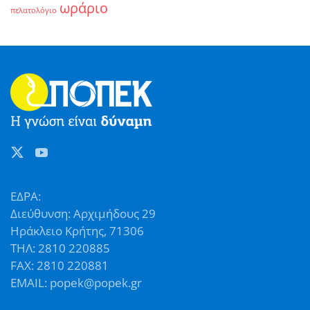
ωράριο
πελατολόγιο
ΕΔΡΑ:
Διεύθυνση: Αρχιμήδους 29
Ηράκλειο Κρήτης, 71306
ΤΗΛ: 2810 220885
FAX: 2810 220881
EMAIL: popek@popek.gr