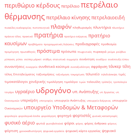
πετρέλαιο
περιθώριο κέρδους
πετρέλαιο
θέρμανσης
πετρέλαιο κίνησης
πετρελαιοειδή
πλαφόν
πλυντήρια
πληθωρισμός
πινακίδες κυκλοφορίας
πιστοποιητικά
πλυντήριο
πρατήρια
πρατήριο
πράσινο τέλος
πρακτικό
πρατήριο ενέργειας
καυσίμων
προδιαγραφές
προθεσμία
προβλήματα
προγραμματικές δηλώσεις
πρόστιμα
πρόσωπα
πυρκαγιά
προμέτρηση
πρωταθλητές
πτωχευτικός
ρεύμα
ρούβλια
συνάντηση
ρύπανση
ρύποι
σούπερ μάρκετ
στάθμη
στατιστικά
συμμορία
συνέδριο
συνέντευξη τύπου
τάνκερ
τέλη
σφράγιση
συναντήσεις
συνθετικά καύσιμα
συνεργεία
συνταξιοδότηση
τελωνείο
τέλος Επιτηδεύματος
ταξινομήσεις
τιμές
ταξινόμηση
τεκμηρίωση
τηλεδιάσκεψη
τιμοκατάλογοι χονδρικής
τιμολόγηση
τιμολόγιο
τολουόλη
τιμών
τράπεζες
τροπολογία
υδρογόνο
υγραέριο
υπ. Ανάπτυξης
τσιγάρο
υπ. Εργασίας
υπ.
υπερκέρδη
υπουργείο Ανάπτυξης
υπουργείο
Οικονομικών
υποτροφίες
υπουργείο Ενέργειας
υπουργείο Υποδομών & Μεταφορών
Οικονομικών
φορτιστές
φορτηγά
φορολογία
φορολογικά έσοδα
φορολόγηση
φυσικές καταστροφές
φυσικό αέριο
φόροι
φωτιά
φόρος άνθρακα
φωτοβολταϊκά
φόρος
φόρους
φόρτιση
ψηφιακό
ψηφιακή κάρτα εργασίας
χρονοκαθυστέρηση
ψηφιακά εργαλεία