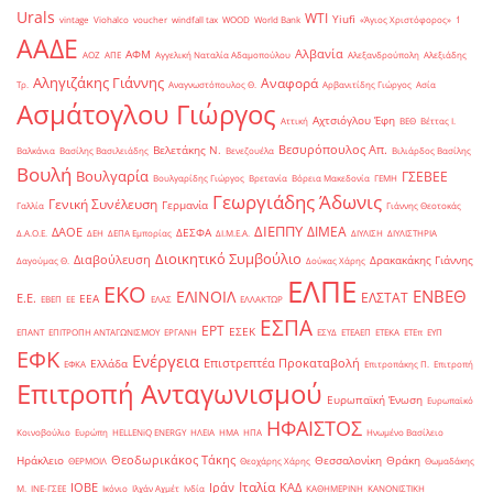
Urals
WTI
Yiufi
vintage
Viohalco
voucher
windfall tax
WOOD
World Bank
«Άγιος Χριστόφορος»
΄1
ΑΑΔΕ
Αλβανία
ΑΦΜ
ΑΟΖ
ΑΠΕ
Αγγελική Ναταλία Αδαμοπούλου
Αλεξανδρούπολη
Αλεξιάδης
Αληγιζάκης Γιάννης
Αναφορά
Τρ.
Αναγνωστόπουλος Θ.
Αρβανιτίδης Γιώργος
Ασία
Ασμάτογλου Γιώργος
Αχτσιόγλου Έφη
Αττική
ΒΕΘ
Βέττας Ι.
Βεσυρόπουλος Απ.
Βελετάκης Ν.
Βαλκάνια
Βασίλης Βασιλειάδης
Βενεζουέλα
Βιλιάρδος Βασίλης
Βουλή
Βουλγαρία
ΓΣΕΒΕΕ
Βουλγαρίδης Γιώργος
Βρετανία
Βόρεια Μακεδονία
ΓΕΜΗ
Γεωργιάδης Άδωνις
Γενική Συνέλευση
Γερμανία
Γαλλία
Γιάννης Θεοτοκάς
ΔΙΕΠΠΥ
ΔΙΜΕΑ
ΔΑΟΕ
ΔΕΣΦΑ
Δ.Α.Ο.Ε.
ΔΕΗ
ΔΕΠΑ Εμπορίας
ΔΙ.Μ.Ε.Α.
ΔΙΥΛΙΣΗ
ΔΙΥΛΙΣΤΗΡΙΑ
Διοικητικό Συμβούλιο
Διαβούλευση
Δρακακάκης Γιάννης
Δαγούμας Θ.
Δούκας Χάρης
ΕΛΠΕ
ΕΚΟ
ΕΝΒΕΘ
ΕΛΙΝΟΙΛ
ΕΛΣΤΑΤ
Ε.Ε.
ΕΕΑ
ΕΒΕΠ
ΕΕ
ΕΛΑΣ
ΕΛΛΑΚΤΩΡ
ΕΣΠΑ
ΕΡΤ
ΕΣΕΚ
ΕΠΑΝΤ
ΕΠΙΤΡΟΠΗ ΑΝΤΑΓΩΝΙΣΜΟΥ
ΕΡΓΑΝΗ
ΕΣΥΔ
ΕΤΕΑΕΠ
ΕΤΕΚΑ
ΕΤΕπ
ΕΥΠ
ΕΦΚ
Ενέργεια
Επιστρεπτέα Προκαταβολή
Ελλάδα
ΕΦΚΑ
Επιτροπάκης Π.
Επιτροπή
Επιτροπή Ανταγωνισμού
Ευρωπαϊκή Ένωση
Ευρωπαϊκό
ΗΦΑΙΣΤΟΣ
Κοινοβούλιο
Ευρώπη
ΗELLENiQ ENERGY
ΗΛΕΙΑ
ΗΜΑ
ΗΠΑ
Ηνωμένο Βασίλειο
Θεοδωρικάκος Τάκης
Ηράκλειο
Θεσσαλονίκη
Θράκη
ΘΕΡΜΟΙΛ
Θεοχάρης Χάρης
Θωμαδάκης
Ιταλία
ΙΟΒΕ
Ιράν
ΚΑΔ
Μ.
ΙΝΕ-ΓΣΕΕ
Ικόνιο
Ιλχάν Αχμέτ
Ινδία
ΚΑΘΗΜΕΡΙΝΗ
ΚΑΝΟΝΙΣΤΙΚΗ