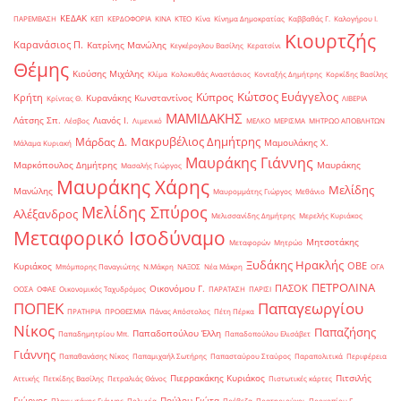
ΚΕΔΑΚ
ΠΑΡΕΜΒΑΣΗ
ΚΕΠ
ΚΕΡΔΟΦΟΡΙΑ
ΚΙΝΑ
ΚΤΕΟ
Κίνα
Κίνημα Δημοκρατίας
Καββαθάς Γ.
Καλογήρου Ι.
Κιουρτζής
Καρανάσιος Π.
Κατρίνης Μανώλης
Κεγκέρογλου Βασίλης
Κερατσίνι
Θέμης
Κιούσης Μιχάλης
Κλίμα
Κολοκυθάς Αναστάσιος
Κονταξής Δημήτρης
Κορκίδης Βασίλης
Κώτσος Ευάγγελος
Κύπρος
Κρήτη
Κυρανάκης Κωνσταντίνος
Κρίντας Θ.
ΛΙΒΕΡΙΑ
ΜΑΜΙΔΑΚΗΣ
Λάτσης Σπ.
Λιανός Ι.
Λέσβος
Λιμενικό
ΜΕΛΚΟ
ΜΕΡΙΣΜΑ
ΜΗΤΡΩΟ ΑΠΟΒΛΗΤΩΝ
Μακρυβέλιος Δημήτρης
Μάρδας Δ.
Μαμουλάκης Χ.
Μάλαμα Κυριακή
Μαυράκης Γιάννης
Μαρκόπουλος Δημήτρης
Μαυράκης
Μασαλής Γιώργος
Μαυράκης Χάρης
Μελίδης
Μανώλης
Μαυρομμάτης Γιώργος
Μεθάνιο
Μελίδης Σπύρος
Αλέξανδρος
Μελισσανίδης Δημήτρης
Μερελής Κυριάκος
Μεταφορικό Ισοδύναμο
Μητσοτάκης
Μεταφορών
Μητρώο
Ξυδάκης Ηρακλής
ΟΒΕ
Κυριάκος
Μπόμπορης Παναγιώτης
Ν.Μάκρη
ΝΑΞΟΣ
Νέα Μάκρη
ΟΓΑ
ΠΕΤΡΟΛΙΝΑ
ΠΑΣΟΚ
Οικονόμου Γ.
ΟΟΣΑ
ΟΦΑΕ
Οικονομικός Ταχυδρόμος
ΠΑΡΑΤΑΣΗ
ΠΑΡΙΣΙ
ΠΟΠΕΚ
Παπαγεωργίου
ΠΡΑΤΗΡΙΑ
ΠΡΟΘΕΣΜΙΑ
Πάνας Απόστολος
Πέτη Πέρκα
Νίκος
Παπαζήσης
Παπαδοπούλου Έλλη
Παπαδημητρίου Μπ.
Παπαδοπούλου Ελισάβετ
Γιάννης
Παπαθανάσης Νίκος
Παπαμιχαήλ Σωτήρης
Παπασταύρου Σταύρος
Παραπολιτικά
Περιφέρεια
Πιερρακάκης Κυριάκος
Πιτσιλής
Αττικής
Πετκίδης Βασίλης
Πετραλιάς Θάνος
Πιστωτικές κάρτες
Γιώργος
Πούλου Γιώτα
Πλακιωτάκης Γιάννης
Πολωνία
Πρέβεζα
Πρατηριούχοι
Προκοπίου Γ.