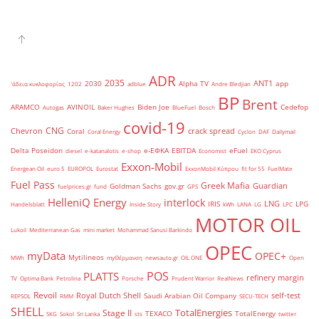
ADR
2035
ANT1
2030
Alpha TV
app
'άδεια κυκλοφορίας
1202
adblue
Andre Bledjian
BP
Brent
ARAMCO
AVINOIL
Biden Joe
Cedefop
Autogas
Baker Hughes
BlueFuel
Bosch
covid-19
CNG
Chevron
crack spread
Coral
Coral Energy
Cyclon
DAF
Dailymail
Delta Poseidon
e-ΕΦΚΑ
EBITDA
eFuel
diesel
e-katanalotis
e-shop
Economist
EKO Cyprus
Exxon-Mobil
Energean Oil
euro 5
EUROPOL
Eurostat
ExxonMobil Κύπρου
fit for 55
FuelMate
Fuel Pass
Greek Mafia
Guardian
Goldman Sachs
gov.gr
fuelprices.gr
fund
GPS
HelleniQ Energy
interlock
LNG
IRIS
LPG
Handelsblatt
Inside Story
kWh
LANA
LG
LPC
MOTOR OIL
Lukoil
Mediterranean Gas
mini market
Mohammad Sanusi Barkindo
OPEC
myData
OPEC+
Mytilineos
MWh
myΘέρμανση
newsauto.gr
OIL ONE
Open
POS
PLATTS
refinery margin
TV
Optima Bank
Petrolina
Porsche
Prudent Warrior
RealNews
Revoil
Royal Dutch Shell
self-test
Saudi Arabian Oil Company
REPSOL
RMM
SECU-TECH
SHELL
TotalEnergies
Stage II
TEXACO
TotalEnergy
SKG
Sokol
Sri Lanka
sts
twitter