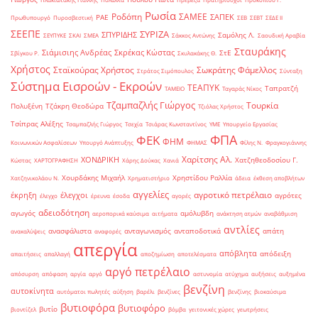
Ρωσία
Ροδόπη
ΣΑΜΕΕ
ΣΑΠΕΚ
ΡΑΕ
Πρωθυπουργό
Πυροσβεστική
ΣΕΒ
ΣΕΒΤ
ΣΕΔΕ ΙΙ
ΣΕΕΠΕ
ΣΥΡΙΖΑ
ΣΠΥΡΙΔΗΣ
Σαμόλης Λ.
ΣΕΥΠΥΚΕ
ΣΚΑΙ
ΣΜΕΑ
Σάκκος Αντώνης
Σαουδική Αραβία
Σταυράκης
Σιάμισιης Ανδρέας
Σκρέκας Κώστας
ΣτΕ
Σβίγκου Ρ.
Σκυλακάκης Θ.
Χρήστος
Σταϊκούρας Χρήστος
Σωκράτης Φάμελλος
Στράτος Σιμόπουλος
Σύνταξη
Σύστημα Εισροών - Εκροών
ΤΕΑΠΥΚ
Ταπρατζή
ΤΑΜΕΙΟ
Ταγαράς Νίκος
Τζαμπαζλής Γιώργος
Τουρκία
Πολυξένη
Τζάκρη Θεοδώρα
Τζιόλας Χρήστος
Τσίπρας Αλέξης
Τσαμπαζλής Γιώργος
Τσεχία
Τσιάρας Κωνσταντίνος
ΥΜΕ
Υπουργείο Εργασίας
ΦΠΑ
ΦΕΚ
ΦΗΜ
Κοινωνικών Ασφαλίσεων
Υπουργό Ανάπτυξης
ΦΗΜΑΣ
Φίλης Ν.
Φραγκογιάννης
Χαρίτσης Αλ.
ΧΟΝΔΡΙΚΗ
Χατζηθεοδοσίου Γ.
Κώστας
ΧΑΡΤΟΓΡΑΦΗΣΗ
Χάρης Δούκας
Χανιά
Χουρδάκης Μιχαήλ
Χρηστίδου Ραλλία
Χατζηνικολάου Ν.
Χρηματιστήριο
άδεια
έκθεση αποβλήτων
αγγελίες
αγροτικό πετρέλαιο
έκρηξη
έλεγχοι
αγρότες
έλεγχο
έρευνα
έσοδα
αγορές
αδειοδότηση
αγωγός
αμόλυβδη
αεροπορικά καύσιμα
αιτήματα
ανάκτηση ατμών
αναβάθμιση
αντλίες
ανασφάλιστα
ανταγωνισμός
ανταποδοτικά
απάτη
ανακαλύψεις
αναφορές
απεργία
απόβλητα
απόδειξη
απαιτήσεις
απαλλαγή
αποζημίωση
αποτελέσματα
αργό πετρέλαιο
απόσυρση
απόφαση
αργία
αργό
αστυνομία
ατύχημα
αυξήσεις
αυξημένα
βενζίνη
αυτοκίνητα
αυτόματοι πωλητές
αύξηση
βαρέλι
βενζίνες
βενζίνης
βιοκαύσιμα
βυτιοφόρα
βυτιοφόρο
βυτίο
βιοντίζελ
βόμβα
γειτονικές χώρες
γεωτρήσεις