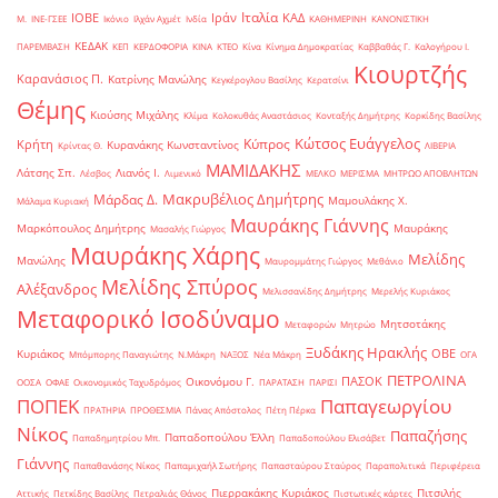
Ιταλία
ΙΟΒΕ
Ιράν
ΚΑΔ
Μ.
ΙΝΕ-ΓΣΕΕ
Ικόνιο
Ιλχάν Αχμέτ
Ινδία
ΚΑΘΗΜΕΡΙΝΗ
ΚΑΝΟΝΙΣΤΙΚΗ
ΚΕΔΑΚ
ΠΑΡΕΜΒΑΣΗ
ΚΕΠ
ΚΕΡΔΟΦΟΡΙΑ
ΚΙΝΑ
ΚΤΕΟ
Κίνα
Κίνημα Δημοκρατίας
Καββαθάς Γ.
Καλογήρου Ι.
Κιουρτζής
Καρανάσιος Π.
Κατρίνης Μανώλης
Κεγκέρογλου Βασίλης
Κερατσίνι
Θέμης
Κιούσης Μιχάλης
Κλίμα
Κολοκυθάς Αναστάσιος
Κονταξής Δημήτρης
Κορκίδης Βασίλης
Κώτσος Ευάγγελος
Κύπρος
Κρήτη
Κυρανάκης Κωνσταντίνος
Κρίντας Θ.
ΛΙΒΕΡΙΑ
ΜΑΜΙΔΑΚΗΣ
Λάτσης Σπ.
Λιανός Ι.
Λέσβος
Λιμενικό
ΜΕΛΚΟ
ΜΕΡΙΣΜΑ
ΜΗΤΡΩΟ ΑΠΟΒΛΗΤΩΝ
Μακρυβέλιος Δημήτρης
Μάρδας Δ.
Μαμουλάκης Χ.
Μάλαμα Κυριακή
Μαυράκης Γιάννης
Μαρκόπουλος Δημήτρης
Μαυράκης
Μασαλής Γιώργος
Μαυράκης Χάρης
Μελίδης
Μανώλης
Μαυρομμάτης Γιώργος
Μεθάνιο
Μελίδης Σπύρος
Αλέξανδρος
Μελισσανίδης Δημήτρης
Μερελής Κυριάκος
Μεταφορικό Ισοδύναμο
Μητσοτάκης
Μεταφορών
Μητρώο
Ξυδάκης Ηρακλής
ΟΒΕ
Κυριάκος
Μπόμπορης Παναγιώτης
Ν.Μάκρη
ΝΑΞΟΣ
Νέα Μάκρη
ΟΓΑ
ΠΕΤΡΟΛΙΝΑ
ΠΑΣΟΚ
Οικονόμου Γ.
ΟΟΣΑ
ΟΦΑΕ
Οικονομικός Ταχυδρόμος
ΠΑΡΑΤΑΣΗ
ΠΑΡΙΣΙ
ΠΟΠΕΚ
Παπαγεωργίου
ΠΡΑΤΗΡΙΑ
ΠΡΟΘΕΣΜΙΑ
Πάνας Απόστολος
Πέτη Πέρκα
Νίκος
Παπαζήσης
Παπαδοπούλου Έλλη
Παπαδημητρίου Μπ.
Παπαδοπούλου Ελισάβετ
Γιάννης
Παπαθανάσης Νίκος
Παπαμιχαήλ Σωτήρης
Παπασταύρου Σταύρος
Παραπολιτικά
Περιφέρεια
Πιερρακάκης Κυριάκος
Πιτσιλής
Αττικής
Πετκίδης Βασίλης
Πετραλιάς Θάνος
Πιστωτικές κάρτες