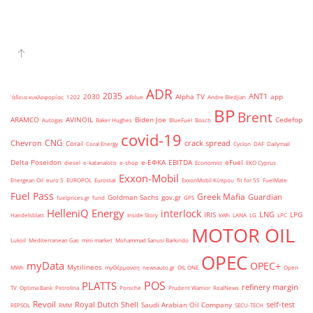
ADR
2035
ANT1
2030
Alpha TV
app
'άδεια κυκλοφορίας
1202
adblue
Andre Bledjian
BP
Brent
ARAMCO
AVINOIL
Biden Joe
Cedefop
Autogas
Baker Hughes
BlueFuel
Bosch
covid-19
CNG
Chevron
crack spread
Coral
Coral Energy
Cyclon
DAF
Dailymail
Delta Poseidon
e-ΕΦΚΑ
EBITDA
eFuel
diesel
e-katanalotis
e-shop
Economist
EKO Cyprus
Exxon-Mobil
Energean Oil
euro 5
EUROPOL
Eurostat
ExxonMobil Κύπρου
fit for 55
FuelMate
Fuel Pass
Greek Mafia
Guardian
Goldman Sachs
gov.gr
fuelprices.gr
fund
GPS
HelleniQ Energy
interlock
LNG
IRIS
LPG
Handelsblatt
Inside Story
kWh
LANA
LG
LPC
MOTOR OIL
Lukoil
Mediterranean Gas
mini market
Mohammad Sanusi Barkindo
OPEC
myData
OPEC+
Mytilineos
MWh
myΘέρμανση
newsauto.gr
OIL ONE
Open
POS
PLATTS
refinery margin
TV
Optima Bank
Petrolina
Porsche
Prudent Warrior
RealNews
Revoil
Royal Dutch Shell
self-test
Saudi Arabian Oil Company
REPSOL
RMM
SECU-TECH