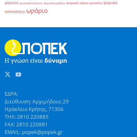
φόρτιση
ψηφιακό
ψηφιακή κάρτα εργασίας
χρονοκαθυστέρηση
ψηφιακά εργαλεία
ωράριο
πελατολόγιο
ΕΔΡΑ:
Διεύθυνση: Αρχιμήδους 29
Ηράκλειο Κρήτης, 71306
ΤΗΛ: 2810 220885
FAX: 2810 220881
EMAIL: popek@popek.gr