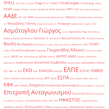
SHELL
TotalEnergies
Stage II
TEXACO
TotalEnergy
SKG
Sokol
Sri Lanka
sts
twitter
Urals
WTI
Yiufi
vintage
Viohalco
voucher
windfall tax
WOOD
World Bank
«Άγιος Χριστόφορος»
΄1
ΑΑΔΕ
Αλβανία
ΑΦΜ
ΑΟΖ
ΑΠΕ
Αγγελική Ναταλία Αδαμοπούλου
Αλεξανδρούπολη
Αλεξιάδης
Αληγιζάκης Γιάννης
Αναφορά
Τρ.
Αναγνωστόπουλος Θ.
Αρβανιτίδης Γιώργος
Ασία
Ασμάτογλου Γιώργος
Αχτσιόγλου Έφη
Αττική
ΒΕΘ
Βέττας Ι.
Βεσυρόπουλος Απ.
Βελετάκης Ν.
Βαλκάνια
Βασίλης Βασιλειάδης
Βενεζουέλα
Βιλιάρδος Βασίλης
Βουλή
Βουλγαρία
ΓΣΕΒΕΕ
Βουλγαρίδης Γιώργος
Βρετανία
Βόρεια Μακεδονία
ΓΕΜΗ
Γεωργιάδης Άδωνις
Γενική Συνέλευση
Γερμανία
Γαλλία
Γιάννης Θεοτοκάς
ΔΙΕΠΠΥ
ΔΙΜΕΑ
ΔΑΟΕ
ΔΕΣΦΑ
Δ.Α.Ο.Ε.
ΔΕΗ
ΔΕΠΑ Εμπορίας
ΔΙ.Μ.Ε.Α.
ΔΙΥΛΙΣΗ
ΔΙΥΛΙΣΤΗΡΙΑ
Διοικητικό Συμβούλιο
Διαβούλευση
Δρακακάκης Γιάννης
Δαγούμας Θ.
Δούκας Χάρης
ΕΛΠΕ
ΕΚΟ
ΕΝΒΕΘ
ΕΛΙΝΟΙΛ
ΕΛΣΤΑΤ
Ε.Ε.
ΕΕΑ
ΕΒΕΠ
ΕΕ
ΕΛΑΣ
ΕΛΛΑΚΤΩΡ
ΕΣΠΑ
ΕΡΤ
ΕΣΕΚ
ΕΠΑΝΤ
ΕΠΙΤΡΟΠΗ ΑΝΤΑΓΩΝΙΣΜΟΥ
ΕΡΓΑΝΗ
ΕΣΥΔ
ΕΤΕΑΕΠ
ΕΤΕΚΑ
ΕΤΕπ
ΕΥΠ
ΕΦΚ
Ενέργεια
Επιστρεπτέα Προκαταβολή
Ελλάδα
ΕΦΚΑ
Επιτροπάκης Π.
Επιτροπή
Επιτροπή Ανταγωνισμού
Ευρωπαϊκή Ένωση
Ευρωπαϊκό
ΗΦΑΙΣΤΟΣ
Κοινοβούλιο
Ευρώπη
ΗELLENiQ ENERGY
ΗΛΕΙΑ
ΗΜΑ
ΗΠΑ
Ηνωμένο Βασίλειο
Θεοδωρικάκος Τάκης
Ηράκλειο
Θεσσαλονίκη
Θράκη
ΘΕΡΜΟΙΛ
Θεοχάρης Χάρης
Θωμαδάκης