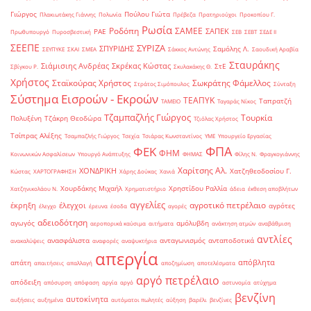
Γιώργος
Πούλου Γιώτα
Πλακιωτάκης Γιάννης
Πολωνία
Πρέβεζα
Πρατηριούχοι
Προκοπίου Γ.
Ρωσία
Ροδόπη
ΣΑΜΕΕ
ΣΑΠΕΚ
ΡΑΕ
Πρωθυπουργό
Πυροσβεστική
ΣΕΒ
ΣΕΒΤ
ΣΕΔΕ ΙΙ
ΣΕΕΠΕ
ΣΥΡΙΖΑ
ΣΠΥΡΙΔΗΣ
Σαμόλης Λ.
ΣΕΥΠΥΚΕ
ΣΚΑΙ
ΣΜΕΑ
Σάκκος Αντώνης
Σαουδική Αραβία
Σταυράκης
Σιάμισιης Ανδρέας
Σκρέκας Κώστας
ΣτΕ
Σβίγκου Ρ.
Σκυλακάκης Θ.
Χρήστος
Σταϊκούρας Χρήστος
Σωκράτης Φάμελλος
Στράτος Σιμόπουλος
Σύνταξη
Σύστημα Εισροών - Εκροών
ΤΕΑΠΥΚ
Ταπρατζή
ΤΑΜΕΙΟ
Ταγαράς Νίκος
Τζαμπαζλής Γιώργος
Τουρκία
Πολυξένη
Τζάκρη Θεοδώρα
Τζιόλας Χρήστος
Τσίπρας Αλέξης
Τσαμπαζλής Γιώργος
Τσεχία
Τσιάρας Κωνσταντίνος
ΥΜΕ
Υπουργείο Εργασίας
ΦΠΑ
ΦΕΚ
ΦΗΜ
Κοινωνικών Ασφαλίσεων
Υπουργό Ανάπτυξης
ΦΗΜΑΣ
Φίλης Ν.
Φραγκογιάννης
Χαρίτσης Αλ.
ΧΟΝΔΡΙΚΗ
Χατζηθεοδοσίου Γ.
Κώστας
ΧΑΡΤΟΓΡΑΦΗΣΗ
Χάρης Δούκας
Χανιά
Χουρδάκης Μιχαήλ
Χρηστίδου Ραλλία
Χατζηνικολάου Ν.
Χρηματιστήριο
άδεια
έκθεση αποβλήτων
αγγελίες
αγροτικό πετρέλαιο
έκρηξη
έλεγχοι
αγρότες
έλεγχο
έρευνα
έσοδα
αγορές
αδειοδότηση
αγωγός
αμόλυβδη
αεροπορικά καύσιμα
αιτήματα
ανάκτηση ατμών
αναβάθμιση
αντλίες
ανασφάλιστα
ανταγωνισμός
ανταποδοτικά
ανακαλύψεις
αναφορές
αναψυκτήρια
απεργία
απόβλητα
απάτη
απαιτήσεις
απαλλαγή
αποζημίωση
αποτελέσματα
αργό πετρέλαιο
απόδειξη
απόσυρση
απόφαση
αργία
αργό
αστυνομία
ατύχημα
βενζίνη
αυτοκίνητα
αυξήσεις
αυξημένα
αυτόματοι πωλητές
αύξηση
βαρέλι
βενζίνες