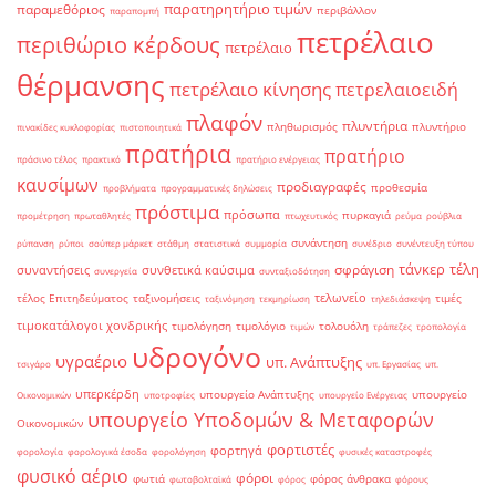
παρατηρητήριο τιμών
παραμεθόριος
περιβάλλον
παραπομπή
πετρέλαιο
περιθώριο κέρδους
πετρέλαιο
θέρμανσης
πετρέλαιο κίνησης
πετρελαιοειδή
πλαφόν
πλυντήρια
πληθωρισμός
πλυντήριο
πινακίδες κυκλοφορίας
πιστοποιητικά
πρατήρια
πρατήριο
πράσινο τέλος
πρακτικό
πρατήριο ενέργειας
καυσίμων
προδιαγραφές
προθεσμία
προβλήματα
προγραμματικές δηλώσεις
πρόστιμα
πρόσωπα
πυρκαγιά
προμέτρηση
πρωταθλητές
πτωχευτικός
ρεύμα
ρούβλια
συνάντηση
ρύπανση
ρύποι
σούπερ μάρκετ
στάθμη
στατιστικά
συμμορία
συνέδριο
συνέντευξη τύπου
τάνκερ
τέλη
σφράγιση
συναντήσεις
συνθετικά καύσιμα
συνεργεία
συνταξιοδότηση
τελωνείο
τέλος Επιτηδεύματος
ταξινομήσεις
τιμές
ταξινόμηση
τεκμηρίωση
τηλεδιάσκεψη
τιμοκατάλογοι χονδρικής
τιμολόγηση
τιμολόγιο
τολουόλη
τιμών
τράπεζες
τροπολογία
υδρογόνο
υγραέριο
υπ. Ανάπτυξης
τσιγάρο
υπ. Εργασίας
υπ.
υπερκέρδη
υπουργείο Ανάπτυξης
υπουργείο
Οικονομικών
υποτροφίες
υπουργείο Ενέργειας
υπουργείο Υποδομών & Μεταφορών
Οικονομικών
φορτιστές
φορτηγά
φορολογία
φορολογικά έσοδα
φορολόγηση
φυσικές καταστροφές
φυσικό αέριο
φόροι
φωτιά
φόρος άνθρακα
φωτοβολταϊκά
φόρος
φόρους