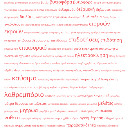
βυτιοφόρα
βυτιοφόρο
βυτίο
βενζίνης
βιοκαύσιμα
βιοντίζελ
βόμβα
γειτονικές χώρες
δεξαμενή
δεξαμενές
δηλώσεις
γεωτρήσεις
δειγματοληψίες
δελτίο αποστολής
διάρρηξη
διαλύτες
διυλιστήρια
διασύνδεση ταμειακών
διαγωνισμός
δικαστήριο
δόση
δώρα
εισροών
εγκύκλιος
ειδικούς φόρους κατανάλωσης
ειδικός φόρος κατανάλωσης
εκροών
εμπάργκο
εισφορά αλληλεγγύης
εισφορές
εμπρησμός
εμπόριο
ενεργειακή κρίση
επιδοτήσεις
επιδότηση
επίδομα θέρμανσης
επενδύσεις
ενισχύσεις
επικουρικό
ηλεκτρικά αυτοκίνητα
ευρώ
επιθεώρηση
επιμέτρηση
εταιρείες
ηλεκτροκίνηση
ηλεκτρικά οχήματα
ηλεκτρικά ποδήλατα
ηλεκτρικό ρεύμα
θέση
θερμική
ιστορία
καταπόνηση
ιδιωτικά πρατήρια
ισοζύγιο
ισολογισμοί
ισχύ
ιχνηθέτης
κάμερα ασφαλείας
κέρδη
κίνητρα
καταγγελίες
κατανάλωση
κακοκαιρία
κανονισμός
κατάρτιση
καυσίμων
καυσόξυλα
καύσιμα
κλιματική αλλαγή
κλοπή
καύσι
καύσωνας
κερδοσκοπία
κερδοφορία
καυσίμων
κράνος
κράτος
κυβέρνηση
κυβικά
κυρώσεις
λίτρων
λαθραία
λαθρεμπορία
λαθρεμπόριο
λογισμικό
ληστεία
λιπαντήρια
ληστείες
λιγνίτης
λουκέτο
μελέτες
μέτρα δέουσας επιμέλειας
μέτρα προστασίας
μαφία
μείωση
μειώσεις
μελέτη
μητρώα
ναυτιλιακό
μπαταρίες
μεταφορικές
μικρόβια
μικτά κλιμάκια
μπαταρία
νοθεία
ογκομέτρηση
νομοσχέδιο
οδηγοί
νομιμη διακίνηση
νομοθεσία
νόμος
ορυκτά
παραβατικότητα
παράταση
καύσιμα
παραβάσεις
παραβάτικότητα
παραβατικότητατα