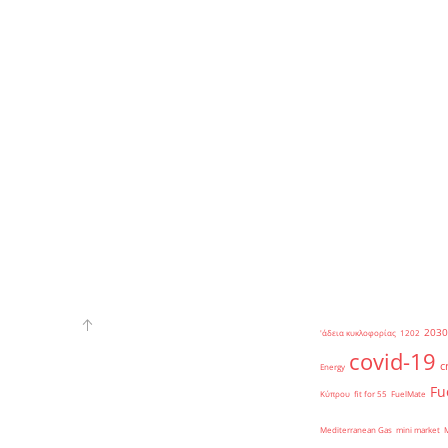
2030
'άδεια κυκλοφορίας
1202
covid-19
c
Energy
Fu
Κύπρου
fit for 55
FuelMate
Mediterranean Gas
mini market