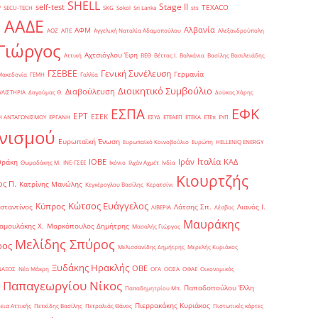
SHELL
Stage II
self-test
y
TEXACO
SECU-TECH
SKG
Sokol
Sri Lanka
sts
ΑΑΔΕ
Αλβανία
ΑΦΜ
1
ΑΟΖ
ΑΠΕ
Αγγελική Ναταλία Αδαμοπούλου
Αλεξανδρούπολη
Γιώργος
Αχτσιόγλου Έφη
Αττική
ΒΕΘ
Βέττας Ι.
Βαλκάνια
Βασίλης Βασιλειάδης
Γενική Συνέλευση
ΓΣΕΒΕΕ
Γερμανία
Μακεδονία
ΓΕΜΗ
Γαλλία
Διοικητικό Συμβούλιο
Διαβούλευση
ΥΛΙΣΤΗΡΙΑ
Δαγούμας Θ.
Δούκας Χάρης
ΕΦΚ
ΕΣΠΑ
ΕΡΤ
ΕΣΕΚ
Η ΑΝΤΑΓΩΝΙΣΜΟΥ
ΕΡΓΑΝΗ
ΕΣΥΔ
ΕΤΕΑΕΠ
ΕΤΕΚΑ
ΕΤΕπ
ΕΥΠ
νισμού
Ευρωπαϊκή Ένωση
Ευρωπαϊκό Κοινοβούλιο
Ευρώπη
ΗELLENiQ ENERGY
Ιταλία
ΙΟΒΕ
Ιράν
ΚΑΔ
Θράκη
Θωμαδάκης Μ.
ΙΝΕ-ΓΣΕΕ
Ικόνιο
Ιλχάν Αχμέτ
Ινδία
Κιουρτζής
ς Π.
Κατρίνης Μανώλης
Κεγκέρογλου Βασίλης
Κερατσίνι
Κώτσος Ευάγγελος
Κύπρος
σταντίνος
Λάτσης Σπ.
Λιανός Ι.
ΛΙΒΕΡΙΑ
Λέσβος
Μαυράκης
αμουλάκης Χ.
Μαρκόπουλος Δημήτρης
Μασαλής Γιώργος
Μελίδης Σπύρος
ρος
Μελισσανίδης Δημήτρης
Μερελής Κυριάκος
Ξυδάκης Ηρακλής
ΟΒΕ
ΝΑΞΟΣ
Νέα Μάκρη
ΟΓΑ
ΟΟΣΑ
ΟΦΑΕ
Οικονομικός
Παπαγεωργίου Νίκος
Παπαδοπούλου Έλλη
Παπαδημητρίου Μπ.
Πιερρακάκης Κυριάκος
εια Αττικής
Πετκίδης Βασίλης
Πετραλιάς Θάνος
Πιστωτικές κάρτες