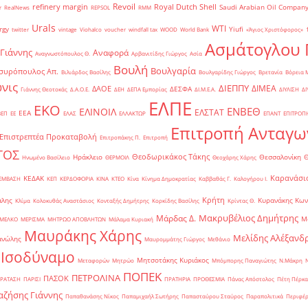
Revoil
refinery margin
Royal Dutch Shell
Saudi Arabian Oil Compan
r
RealNews
REPSOL
RMM
Urals
WTI
rgy
Yiufi
twitter
vintage
Viohalco
voucher
windfall tax
WOOD
World Bank
«Άγιος Χριστόφορος»
΄
Ασμάτογλου 
 Γιάννης
Αναφορά
Αναγνωστόπουλος Θ.
Αρβανιτίδης Γιώργος
Ασία
Βουλή
Βουλγαρία
συρόπουλος Απ.
Βιλιάρδος Βασίλης
Βουλγαρίδης Γιώργος
Βρετανία
Βόρεια 
νις
ΔΙΕΠΠΥ
ΔΙΜΕΑ
ΔΑΟΕ
ΔΕΣΦΑ
Γιάννης Θεοτοκάς
Δ.Α.Ο.Ε.
ΔΕΗ
ΔΕΠΑ Εμπορίας
ΔΙ.Μ.Ε.Α.
ΔΙΥΛΙΣΗ
ΔΙ
ΕΛΠΕ
ΕΚΟ
ΕΝΒΕΘ
ΕΛΙΝΟΙΛ
ΕΛΣΤΑΤ
ΕΕΑ
ΒΕΠ
ΕΕ
ΕΛΑΣ
ΕΛΛΑΚΤΩΡ
ΕΠΑΝΤ
ΕΠΙΤΡΟΠ
Επιτροπή Ανταγω
Επιστρεπτέα Προκαταβολή
Επιτροπάκης Π.
Επιτροπή
ΤΟΣ
Θεοδωρικάκος Τάκης
Ηράκλειο
Θεσσαλονίκη
Ηνωμένο Βασίλειο
ΘΕΡΜΟΙΛ
Θεοχάρης Χάρης
Καρανάσιο
ΚΕΔΑΚ
ΡΕΜΒΑΣΗ
ΚΕΠ
ΚΕΡΔΟΦΟΡΙΑ
ΚΙΝΑ
ΚΤΕΟ
Κίνα
Κίνημα Δημοκρατίας
Καββαθάς Γ.
Καλογήρου Ι.
Κρήτη
άλης
Κυρανάκης Κων
Κλίμα
Κολοκυθάς Αναστάσιος
Κονταξής Δημήτρης
Κορκίδης Βασίλης
Κρίντας Θ.
Μακρυβέλιος Δημήτρης
Μάρδας Δ.
Μ
ΜΕΛΚΟ
ΜΕΡΙΣΜΑ
ΜΗΤΡΩΟ ΑΠΟΒΛΗΤΩΝ
Μάλαμα Κυριακή
Μαυράκης Χάρης
Μελίδης Αλέξανδ
ανώλης
Μαυρομμάτης Γιώργος
Μεθάνιο
 Ισοδύναμο
Μητσοτάκης Κυριάκος
Μεταφορών
Μητρώο
Μπόμπορης Παναγιώτης
Ν.Μάκρη
ΠΟΠΕΚ
ΠΕΤΡΟΛΙΝΑ
ΠΑΣΟΚ
ΡΑΤΑΣΗ
ΠΑΡΙΣΙ
ΠΡΑΤΗΡΙΑ
ΠΡΟΘΕΣΜΙΑ
Πάνας Απόστολος
Πέτη Πέρκα
ζήσης Γιάννης
Παπαθανάσης Νίκος
Παπαμιχαήλ Σωτήρης
Παπασταύρου Σταύρος
Παραπολιτικά
Περιφέρ