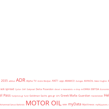
ADR
2035
ANT1
Alpha TV
app
ARAMCO
AVINOIL
adblue
Andre Bledjian
Autogas
Baker Hughes
rack spread
Delta Poseidon
e-ΕΦΚΑ
EBITDA
Cyclon
DAF
Dailymail
diesel
e-katanalotis
e-shop
Economis
He
el Pass
Greek Mafia
Guardian
Goldman Sachs
gov.gr
fuelprices.gr
fund
GPS
Handelsblatt
MOTOR OIL
myData
Mytilineos
Mohammad Sanusi Barkindo
MWh
myΘέρμανση