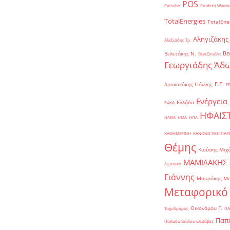
POS
Porsche
Prudent Warrio
TotalEnergies
TotalEne
Αληγιζάκης
Αλεξιάδης Τρ.
Βε
Βελετάκης Ν.
Βενεζουέλα
Γεωργιάδης Άδω
Ε.Ε.
Δρακακάκης Γιάννης
Ε
Ενέργεια
Ελλάδα
ΕΦΚΑ
ΗΦΑΙΣ
ΗΛΕΙΑ
ΗΜΑ
ΗΠΑ
ΚΑΘΗΜΕΡΙΝΗ
ΚΑΝΟΝΙΣΤΙΚΗ ΠΑ
Θέμης
Κιούσης Μιχ
ΜΑΜΙΔΑΚΗΣ
Λιμενικό
Γιάννης
Μαυράκης Μ
Μεταφορικό
Οικονόμου Γ.
Ταχυδρόμος
ΠΑ
Παπα
Παπαδοπούλου Ελισάβετ