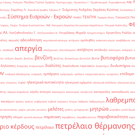
Πούλου Γιώτα
ΡΑΕ
ς Γιάννης
Πολωνία
Πρέβεζα
Πρατηριούχοι
Προκοπίου Γ.
Πρωθυπουργό
Πυροσβεστική
Σιάμισιης Ανδρέας
Σκρέκας Κώστας
Σαμόλης Λ.
 Αντώνης
Σαουδική Αραβία
Σβίγκου Ρ.
Σκυλακάκης 
Σύστημα Εισροών - Εκροών
ΤΕΑΠΥΚ
Ταπρατζή Πο
νταξη
ΤΑΜΕΙΟ
Ταγαράς Νίκος
Φ
Γιώργος
Τσεχία
Τσιάρας Κωνσταντίνος
ΥΜΕ
Υπουργείο Εργασίας Κοινωνικών Ασφαλίσεων
Υπουργό Ανάπτυξης
ς Αλ.
Χατζηθεοδοσίου Γ.
Χουρδάκης Μιχαήλ
Χρηστίδου Ραλλία
Χατζηνικολάου Ν.
Χρηματιστήριο
ά
αδειοδότηση
ρότες
αγωγός
αμόλυβδη
αεροπορικά καύσιμα
αιτήματα
ανάκτηση ατμών
αναβάθμιση
αν
απεργία
απόβλητα
απόδειξη
ς
απαλλαγή
αποζημίωση
αποτελέσματα
απόσυρση
απόφαση
βενζίνη
βυτιοφόρα
βυτι
βυτίο
τές
αύξηση
βαρέλι
βενζίνες
βενζίνης
βιοκαύσιμα
βιοντίζελ
διαλύτες
διυλιστήρια
δηλώσεις
διασύνδεση ταμειακών
διάρρηξη
διαγωνισμός
δικαστήριο
δό
ών
επίδομα
εμπάργκο
εισφορά αλληλεγγύης
εισφορές
εμπρησμός
εμπόριο
ενεργειακή κρίση
ενισχύσεις
ηλεκτρικά αυτοκίνητα
ευρώ
ηλεκτρικά οχήματα
ρηση
εταιρείες
ηλεκτρικά ποδήλατα
ηλεκτρικό ρεύ
κέρδη
κίνητρα
καταγγελίες
κατανάλωση
θέτης
κάμερα ασφαλείας
κακοκαιρία
κανονισμός
κατάρτιση
καυ
λαθρεμπ
 καυσίμων
κράνος
κράτος
κυβέρνηση
κυβικά
κυρώσεις
λίτρων
λαθραία
λαθρεμπορία
μητρώα
μελέτες
ρα προστασίας
μαφία
μείωση
μειώσεις
μελέτη
μεταφορικές
μικρόβια
μικτά κλιμά
έτρηση
παραβατικότητα
παράταση
οδηγοί
ορυκτά καύσιμα
παραβάσεις
παραβάτικότητα
παρα
πετρέλαιο θέρμανσης
ριο κέρδους
πετρέλαιο