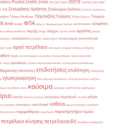
Ρωσία
ΣΕΕΠΕ
Ροδόπη
ΣΑΜΕΕ
ΣΑΠΕΚ
ΣΕΒ
ΣΕΒΤ
ΣΕΔΕ ΙΙ
ΣΕΥΠΥΚΕ
ΣΚΑΙ
ΣΜΕΑ
Σταυράκης Χρήστος
Σταϊκούρας Χρήστος
ΣτΕ
Θ.
Στράτος Σιμόπουλος
Τζαμπαζλής Γιώργος
Τουρκία
λυξένη
Τζάκρη Θεοδώρα
Τζιόλας Χρήστος
ΦΠΑ
ΕΚ
ΦΗΜ
ΧΟΝΔΡΙΚΗ
ΦΗΜΑΣ
Φίλης Ν.
Φραγκογιάννης Κώστας
ΧΑΡΤΟΓΡΑΦΗΣΗ
αγγελίες
έκρηξη
έλεγχοι
δεια
έκθεση αποβλήτων
έλεγχο
έρευνα
έσοδα
αγορές
ανασφάλιστα
ανταγωνισμός
ανταποδοτικά
ακαλύψεις
αναφορές
αναψυκτήρια
αργό πετρέλαιο
αργία
αργό
αστυνομία
ατύχημα
αυξήσεις
αυξημένα
οφόρο
βόμβα
γειτονικές χώρες
γεωτρήσεις
δειγματοληψίες
δελτίο αποστολής
εγκύκλιος
ση
δώρα
ειδικούς φόρους κατανάλωσης
ειδικός φόρος κατανάλωσης
επιδοτήσεις
επιδότηση
 θέρμανσης
επενδύσεις
επιθεώρηση
ηλεκτροκίνηση
μα
θέση
θερμική καταπόνηση
ιδιωτικά πρατήρια
ισοζύγιο
καύσιμα
σίμων
καυσόξυλα
καύσι
καύσωνας
κερδοσκοπία
κερδοφορία
όριο
μέτρα
λογισμικό
ληστεία
λιπαντήρια
ληστείες
λιγνίτης
λουκέτο
νοθεία
ναυτιλιακό
μπαταρίες
κια
μπαταρία
νομιμη διακίνηση
νομοθεσία
παρατηρητήριο τιμών
παραμεθόριος
βατικότητατα
παραπομπή
πετρέλαιο κίνησης
πετρελαιοειδή
πινακίδες κυκλοφορίας