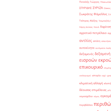
Πιτσιλής Γιώργος
Πλακιωτάκη
ΣΥΡΙΖΑ
ΣΠΥΡΙΔΗΣ
Σάκκος
Σωκράτης Φάμελλος
Σύ
Τσίπρας Αλέξης
Τσαμπαζλής 
Χαρίτση
Χάρης Δούκας
Χανιά
αγροτικό πετρέλαιο
αγ
αντλίες
απάτη
απαιτήσει
αυτοκίνητα
αυτόματοι πωλη
δεξαμενή
δεξαμενές
εισροών εκρο
επικουρικό
επιμέτ
ιστορία
ισολογισμοί
ισχύ
ιχνη
κλιματική αλλαγή
κλοπή
δέουσας επιμέλειας
μέτ
ογκομ
νομοσχέδιο
νόμος
περιθώ
περιβάλλον