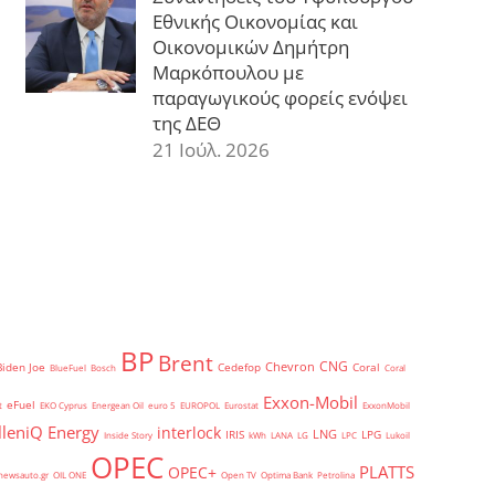
Εθνικής Οικονομίας και
Οικονομικών Δημήτρη
Μαρκόπουλου με
παραγωγικούς φορείς ενόψει
της ΔΕΘ
21 Ιούλ. 2026
BP
Brent
CNG
Chevron
Biden Joe
Cedefop
Coral
BlueFuel
Bosch
Coral
Exxon-Mobil
eFuel
t
EKO Cyprus
Energean Oil
euro 5
EUROPOL
Eurostat
ExxonMobil
lleniQ Energy
interlock
LNG
IRIS
LPG
Inside Story
kWh
LANA
LG
LPC
Lukoil
OPEC
PLATTS
OPEC+
newsauto.gr
OIL ONE
Open TV
Optima Bank
Petrolina