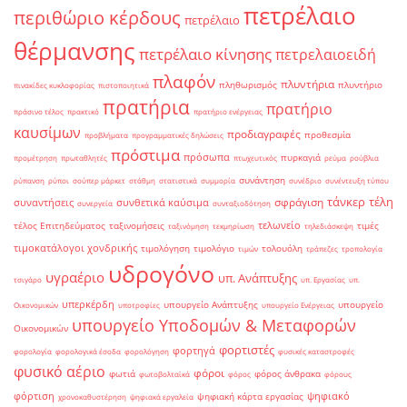
πετρέλαιο
περιθώριο κέρδους
πετρέλαιο
θέρμανσης
πετρέλαιο κίνησης
πετρελαιοειδή
πλαφόν
πλυντήρια
πληθωρισμός
πλυντήριο
πινακίδες κυκλοφορίας
πιστοποιητικά
πρατήρια
πρατήριο
πράσινο τέλος
πρακτικό
πρατήριο ενέργειας
καυσίμων
προδιαγραφές
προθεσμία
προβλήματα
προγραμματικές δηλώσεις
πρόστιμα
πρόσωπα
πυρκαγιά
προμέτρηση
πρωταθλητές
πτωχευτικός
ρεύμα
ρούβλια
συνάντηση
ρύπανση
ρύποι
σούπερ μάρκετ
στάθμη
στατιστικά
συμμορία
συνέδριο
συνέντευξη τύπου
τάνκερ
τέλη
σφράγιση
συναντήσεις
συνθετικά καύσιμα
συνεργεία
συνταξιοδότηση
τελωνείο
τέλος Επιτηδεύματος
ταξινομήσεις
τιμές
ταξινόμηση
τεκμηρίωση
τηλεδιάσκεψη
τιμοκατάλογοι χονδρικής
τιμολόγηση
τιμολόγιο
τολουόλη
τιμών
τράπεζες
τροπολογία
υδρογόνο
υγραέριο
υπ. Ανάπτυξης
τσιγάρο
υπ. Εργασίας
υπ.
υπερκέρδη
υπουργείο Ανάπτυξης
υπουργείο
Οικονομικών
υποτροφίες
υπουργείο Ενέργειας
υπουργείο Υποδομών & Μεταφορών
Οικονομικών
φορτιστές
φορτηγά
φορολογία
φορολογικά έσοδα
φορολόγηση
φυσικές καταστροφές
φυσικό αέριο
φόροι
φωτιά
φόρος άνθρακα
φωτοβολταϊκά
φόρος
φόρους
φόρτιση
ψηφιακό
ψηφιακή κάρτα εργασίας
χρονοκαθυστέρηση
ψηφιακά εργαλεία