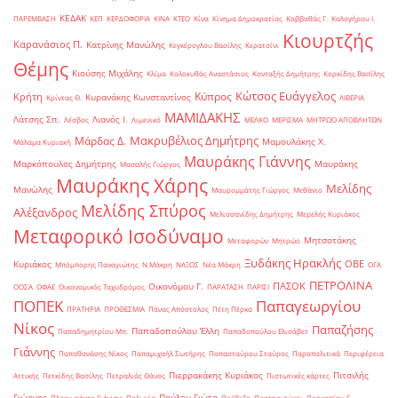
ΚΕΔΑΚ
ΠΑΡΕΜΒΑΣΗ
ΚΕΠ
ΚΕΡΔΟΦΟΡΙΑ
ΚΙΝΑ
ΚΤΕΟ
Κίνα
Κίνημα Δημοκρατίας
Καββαθάς Γ.
Καλογήρου Ι.
Κιουρτζής
Καρανάσιος Π.
Κατρίνης Μανώλης
Κεγκέρογλου Βασίλης
Κερατσίνι
Θέμης
Κιούσης Μιχάλης
Κλίμα
Κολοκυθάς Αναστάσιος
Κονταξής Δημήτρης
Κορκίδης Βασίλης
Κώτσος Ευάγγελος
Κύπρος
Κρήτη
Κυρανάκης Κωνσταντίνος
Κρίντας Θ.
ΛΙΒΕΡΙΑ
ΜΑΜΙΔΑΚΗΣ
Λάτσης Σπ.
Λιανός Ι.
Λέσβος
Λιμενικό
ΜΕΛΚΟ
ΜΕΡΙΣΜΑ
ΜΗΤΡΩΟ ΑΠΟΒΛΗΤΩΝ
Μακρυβέλιος Δημήτρης
Μάρδας Δ.
Μαμουλάκης Χ.
Μάλαμα Κυριακή
Μαυράκης Γιάννης
Μαρκόπουλος Δημήτρης
Μαυράκης
Μασαλής Γιώργος
Μαυράκης Χάρης
Μελίδης
Μανώλης
Μαυρομμάτης Γιώργος
Μεθάνιο
Μελίδης Σπύρος
Αλέξανδρος
Μελισσανίδης Δημήτρης
Μερελής Κυριάκος
Μεταφορικό Ισοδύναμο
Μητσοτάκης
Μεταφορών
Μητρώο
Ξυδάκης Ηρακλής
ΟΒΕ
Κυριάκος
Μπόμπορης Παναγιώτης
Ν.Μάκρη
ΝΑΞΟΣ
Νέα Μάκρη
ΟΓΑ
ΠΕΤΡΟΛΙΝΑ
ΠΑΣΟΚ
Οικονόμου Γ.
ΟΟΣΑ
ΟΦΑΕ
Οικονομικός Ταχυδρόμος
ΠΑΡΑΤΑΣΗ
ΠΑΡΙΣΙ
ΠΟΠΕΚ
Παπαγεωργίου
ΠΡΑΤΗΡΙΑ
ΠΡΟΘΕΣΜΙΑ
Πάνας Απόστολος
Πέτη Πέρκα
Νίκος
Παπαζήσης
Παπαδοπούλου Έλλη
Παπαδημητρίου Μπ.
Παπαδοπούλου Ελισάβετ
Γιάννης
Παπαθανάσης Νίκος
Παπαμιχαήλ Σωτήρης
Παπασταύρου Σταύρος
Παραπολιτικά
Περιφέρεια
Πιερρακάκης Κυριάκος
Πιτσιλής
Αττικής
Πετκίδης Βασίλης
Πετραλιάς Θάνος
Πιστωτικές κάρτες
Γιώργος
Πούλου Γιώτα
Πλακιωτάκης Γιάννης
Πολωνία
Πρέβεζα
Πρατηριούχοι
Προκοπίου Γ.