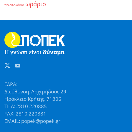
ωράριο
πελατολόγιο
ΕΔΡΑ:
Διεύθυνση: Αρχιμήδους 29
Ηράκλειο Κρήτης, 71306
ΤΗΛ: 2810 220885
FAX: 2810 220881
EMAIL: popek@popek.gr