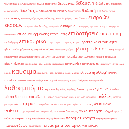
δεξαμενή
δεξαμενές
δηλώσεις
γεωτρήσεις
δειγματοληψίες
δελτίο αποστολής
διάρρηξη
διαλύτες
διυλιστήρια
διασύνδεση ταμειακών
διαγωνισμός
δικαστήριο
δόση
δώρα
εισροών
εγκύκλιος
ειδικούς φόρους κατανάλωσης
ειδικός φόρος κατανάλωσης
εκροών
εμπάργκο
εισφορά αλληλεγγύης
εισφορές
εμπρησμός
εμπόριο
ενεργειακή κρίση
επιδοτήσεις
επιδότηση
επίδομα θέρμανσης
επενδύσεις
ενισχύσεις
επικουρικό
ηλεκτρικά αυτοκίνητα
ευρώ
επιθεώρηση
επιμέτρηση
εταιρείες
ηλεκτροκίνηση
ηλεκτρικά οχήματα
ηλεκτρικά ποδήλατα
ηλεκτρικό ρεύμα
θέση
θερμική
ιστορία
καταπόνηση
ιδιωτικά πρατήρια
ισοζύγιο
ισολογισμοί
ισχύ
ιχνηθέτης
κάμερα ασφαλείας
κέρδη
κίνητρα
καταγγελίες
κατανάλωση
κακοκαιρία
κανονισμός
κατάρτιση
καυσίμων
καυσόξυλα
καύσιμα
κλιματική αλλαγή
κλοπή
καύσι
καύσωνας
κερδοσκοπία
κερδοφορία
καυσίμων
κράνος
κράτος
κυβέρνηση
κυβικά
κυρώσεις
λίτρων
λαθραία
λαθρεμπορία
λαθρεμπόριο
λογισμικό
ληστεία
λιπαντήρια
ληστείες
λιγνίτης
λουκέτο
μελέτες
μέτρα δέουσας επιμέλειας
μέτρα προστασίας
μαφία
μείωση
μειώσεις
μελέτη
μητρώα
ναυτιλιακό
μπαταρίες
μεταφορικές
μικρόβια
μικτά κλιμάκια
μπαταρία
νοθεία
ογκομέτρηση
νομοσχέδιο
οδηγοί
νομιμη διακίνηση
νομοθεσία
νόμος
ορυκτά
παραβατικότητα
παράταση
καύσιμα
παραβάσεις
παραβάτικότητα
παραβατικότητατα
παρατηρητήριο τιμών
παραμεθόριος
περιβάλλον
παραπομπή