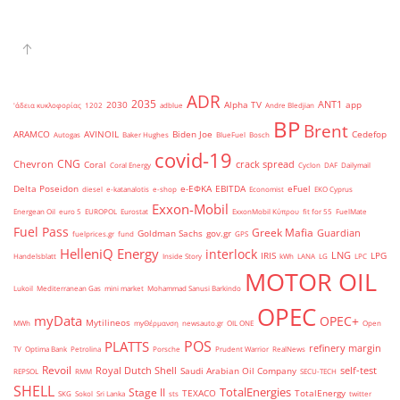
ADR
2035
ANT1
2030
Alpha TV
app
'άδεια κυκλοφορίας
1202
adblue
Andre Bledjian
BP
Brent
ARAMCO
AVINOIL
Biden Joe
Cedefop
Autogas
Baker Hughes
BlueFuel
Bosch
covid-19
CNG
Chevron
crack spread
Coral
Coral Energy
Cyclon
DAF
Dailymail
Delta Poseidon
e-ΕΦΚΑ
EBITDA
eFuel
diesel
e-katanalotis
e-shop
Economist
EKO Cyprus
Exxon-Mobil
Energean Oil
euro 5
EUROPOL
Eurostat
ExxonMobil Κύπρου
fit for 55
FuelMate
Fuel Pass
Greek Mafia
Guardian
Goldman Sachs
gov.gr
fuelprices.gr
fund
GPS
HelleniQ Energy
interlock
LNG
IRIS
LPG
Handelsblatt
Inside Story
kWh
LANA
LG
LPC
MOTOR OIL
Lukoil
Mediterranean Gas
mini market
Mohammad Sanusi Barkindo
OPEC
myData
OPEC+
Mytilineos
MWh
myΘέρμανση
newsauto.gr
OIL ONE
Open
POS
PLATTS
refinery margin
TV
Optima Bank
Petrolina
Porsche
Prudent Warrior
RealNews
Revoil
Royal Dutch Shell
self-test
Saudi Arabian Oil Company
REPSOL
RMM
SECU-TECH
SHELL
TotalEnergies
Stage II
TEXACO
TotalEnergy
SKG
Sokol
Sri Lanka
sts
twitter