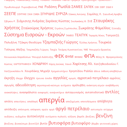
Ρωσία
Ροδόπη
ΣΑΜΕΕ
ΣΑΠΕΚ
ΡΑΕ
Πρωθυπουργό
Πυροσβεστική
ΣΕΒ
ΣΕΒΤ
ΣΕΔΕ ΙΙ
ΣΕΕΠΕ
ΣΥΡΙΖΑ
ΣΠΥΡΙΔΗΣ
Σαμόλης Λ.
ΣΕΥΠΥΚΕ
ΣΚΑΙ
ΣΜΕΑ
Σάκκος Αντώνης
Σαουδική Αραβία
Σταυράκης
Σιάμισιης Ανδρέας
Σκρέκας Κώστας
ΣτΕ
Σβίγκου Ρ.
Σκυλακάκης Θ.
Χρήστος
Σταϊκούρας Χρήστος
Σωκράτης Φάμελλος
Στράτος Σιμόπουλος
Σύνταξη
Σύστημα Εισροών - Εκροών
ΤΕΑΠΥΚ
Ταπρατζή
ΤΑΜΕΙΟ
Ταγαράς Νίκος
Τζαμπαζλής Γιώργος
Τουρκία
Πολυξένη
Τζάκρη Θεοδώρα
Τζιόλας Χρήστος
Τσίπρας Αλέξης
Τσαμπαζλής Γιώργος
Τσεχία
Τσιάρας Κωνσταντίνος
ΥΜΕ
Υπουργείο Εργασίας
ΦΠΑ
ΦΕΚ
ΦΗΜ
Κοινωνικών Ασφαλίσεων
Υπουργό Ανάπτυξης
ΦΗΜΑΣ
Φίλης Ν.
Φραγκογιάννης
Χαρίτσης Αλ.
ΧΟΝΔΡΙΚΗ
Χατζηθεοδοσίου Γ.
Κώστας
ΧΑΡΤΟΓΡΑΦΗΣΗ
Χάρης Δούκας
Χανιά
Χουρδάκης Μιχαήλ
Χρηστίδου Ραλλία
Χατζηνικολάου Ν.
Χρηματιστήριο
άδεια
έκθεση αποβλήτων
αγγελίες
αγροτικό πετρέλαιο
έκρηξη
έλεγχοι
αγρότες
έλεγχο
έρευνα
έσοδα
αγορές
αδειοδότηση
αγωγός
αμόλυβδη
αεροπορικά καύσιμα
αιτήματα
ανάκτηση ατμών
αναβάθμιση
αντλίες
ανασφάλιστα
ανταγωνισμός
ανταποδοτικά
ανακαλύψεις
αναφορές
αναψυκτήρια
απεργία
απόβλητα
απάτη
απαιτήσεις
απαλλαγή
αποζημίωση
αποτελέσματα
αργό πετρέλαιο
απόδειξη
απόσυρση
απόφαση
αργία
αργό
αστυνομία
ατύχημα
βενζίνη
αυτοκίνητα
αυξήσεις
αυξημένα
αυτόματοι πωλητές
αύξηση
βαρέλι
βενζίνες
βυτιοφόρα
βυτιοφόρο
βυτίο
βενζίνης
βιοκαύσιμα
βιοντίζελ
βόμβα
γειτονικές χώρες