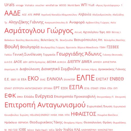
Urals
WTI
Yiufi
vintage
Viohalco
voucher
windfall tax
WOOD
World Bank
«Άγιος Χριστόφορος»
΄1
ΑΑΔΕ
Αλβανία
ΑΦΜ
ΑΟΖ
ΑΠΕ
Αγγελική Ναταλία Αδαμοπούλου
Αλεξανδρούπολη
Αλεξιάδης
Αληγιζάκης Γιάννης
Αναφορά
Τρ.
Αναγνωστόπουλος Θ.
Αρβανιτίδης Γιώργος
Ασία
Ασμάτογλου Γιώργος
Αχτσιόγλου Έφη
Αττική
ΒΕΘ
Βέττας Ι.
Βεσυρόπουλος Απ.
Βελετάκης Ν.
Βαλκάνια
Βασίλης Βασιλειάδης
Βενεζουέλα
Βιλιάρδος Βασίλης
Βουλή
Βουλγαρία
ΓΣΕΒΕΕ
Βουλγαρίδης Γιώργος
Βρετανία
Βόρεια Μακεδονία
ΓΕΜΗ
Γεωργιάδης Άδωνις
Γενική Συνέλευση
Γερμανία
Γαλλία
Γιάννης Θεοτοκάς
ΔΙΕΠΠΥ
ΔΙΜΕΑ
ΔΑΟΕ
ΔΕΣΦΑ
Δ.Α.Ο.Ε.
ΔΕΗ
ΔΕΠΑ Εμπορίας
ΔΙ.Μ.Ε.Α.
ΔΙΥΛΙΣΗ
ΔΙΥΛΙΣΤΗΡΙΑ
Διοικητικό Συμβούλιο
Διαβούλευση
Δρακακάκης Γιάννης
Δαγούμας Θ.
Δούκας Χάρης
ΕΛΠΕ
ΕΚΟ
ΕΝΒΕΘ
ΕΛΙΝΟΙΛ
ΕΛΣΤΑΤ
Ε.Ε.
ΕΕΑ
ΕΒΕΠ
ΕΕ
ΕΛΑΣ
ΕΛΛΑΚΤΩΡ
ΕΣΠΑ
ΕΡΤ
ΕΣΕΚ
ΕΠΑΝΤ
ΕΠΙΤΡΟΠΗ ΑΝΤΑΓΩΝΙΣΜΟΥ
ΕΡΓΑΝΗ
ΕΣΥΔ
ΕΤΕΑΕΠ
ΕΤΕΚΑ
ΕΤΕπ
ΕΥΠ
ΕΦΚ
Ενέργεια
Επιστρεπτέα Προκαταβολή
Ελλάδα
ΕΦΚΑ
Επιτροπάκης Π.
Επιτροπή
Επιτροπή Ανταγωνισμού
Ευρωπαϊκή Ένωση
Ευρωπαϊκό
ΗΦΑΙΣΤΟΣ
Κοινοβούλιο
Ευρώπη
ΗELLENiQ ENERGY
ΗΛΕΙΑ
ΗΜΑ
ΗΠΑ
Ηνωμένο Βασίλειο
Θεοδωρικάκος Τάκης
Ηράκλειο
Θεσσαλονίκη
Θράκη
ΘΕΡΜΟΙΛ
Θεοχάρης Χάρης
Θωμαδάκης
Ιταλία
ΙΟΒΕ
Ιράν
ΚΑΔ
Μ.
ΙΝΕ-ΓΣΕΕ
Ικόνιο
Ιλχάν Αχμέτ
Ινδία
ΚΑΘΗΜΕΡΙΝΗ
ΚΑΝΟΝΙΣΤΙΚΗ