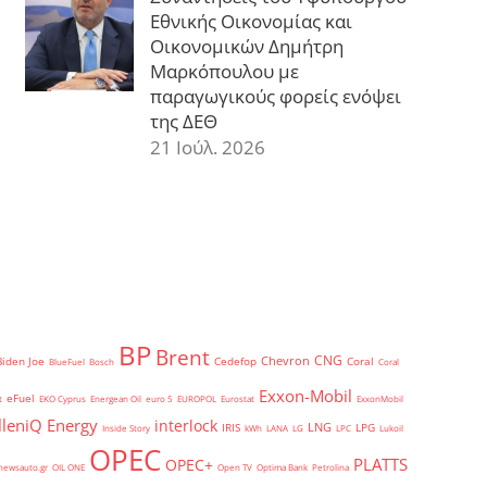
Εθνικής Οικονομίας και
Οικονομικών Δημήτρη
Μαρκόπουλου με
παραγωγικούς φορείς ενόψει
της ΔΕΘ
21 Ιούλ. 2026
BP
Brent
CNG
Chevron
Biden Joe
Cedefop
Coral
BlueFuel
Bosch
Coral
Exxon-Mobil
eFuel
t
EKO Cyprus
Energean Oil
euro 5
EUROPOL
Eurostat
ExxonMobil
lleniQ Energy
interlock
LNG
IRIS
LPG
Inside Story
kWh
LANA
LG
LPC
Lukoil
OPEC
PLATTS
OPEC+
newsauto.gr
OIL ONE
Open TV
Optima Bank
Petrolina