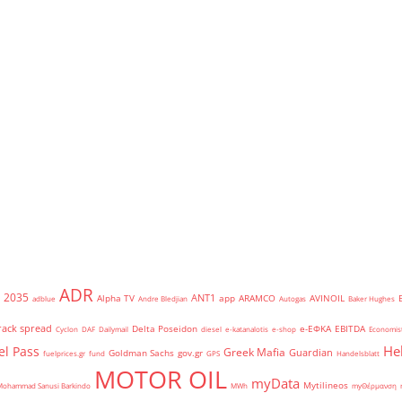
ADR
2035
ANT1
Alpha TV
app
ARAMCO
AVINOIL
adblue
Andre Bledjian
Autogas
Baker Hughes
rack spread
Delta Poseidon
e-ΕΦΚΑ
EBITDA
Cyclon
DAF
Dailymail
diesel
e-katanalotis
e-shop
Economis
He
el Pass
Greek Mafia
Guardian
Goldman Sachs
gov.gr
fuelprices.gr
fund
GPS
Handelsblatt
MOTOR OIL
myData
Mytilineos
Mohammad Sanusi Barkindo
MWh
myΘέρμανση