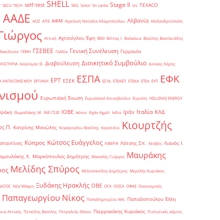
SHELL
Stage II
self-test
y
TEXACO
SECU-TECH
SKG
Sokol
Sri Lanka
sts
ΑΑΔΕ
Αλβανία
ΑΦΜ
1
ΑΟΖ
ΑΠΕ
Αγγελική Ναταλία Αδαμοπούλου
Αλεξανδρούπολη
Γιώργος
Αχτσιόγλου Έφη
Αττική
ΒΕΘ
Βέττας Ι.
Βαλκάνια
Βασίλης Βασιλειάδης
Γενική Συνέλευση
ΓΣΕΒΕΕ
Γερμανία
Μακεδονία
ΓΕΜΗ
Γαλλία
Διοικητικό Συμβούλιο
Διαβούλευση
ΥΛΙΣΤΗΡΙΑ
Δαγούμας Θ.
Δούκας Χάρης
ΕΦΚ
ΕΣΠΑ
ΕΡΤ
ΕΣΕΚ
Η ΑΝΤΑΓΩΝΙΣΜΟΥ
ΕΡΓΑΝΗ
ΕΣΥΔ
ΕΤΕΑΕΠ
ΕΤΕΚΑ
ΕΤΕπ
ΕΥΠ
νισμού
Ευρωπαϊκή Ένωση
Ευρωπαϊκό Κοινοβούλιο
Ευρώπη
ΗELLENiQ ENERGY
Ιταλία
ΙΟΒΕ
Ιράν
ΚΑΔ
Θράκη
Θωμαδάκης Μ.
ΙΝΕ-ΓΣΕΕ
Ικόνιο
Ιλχάν Αχμέτ
Ινδία
Κιουρτζής
ς Π.
Κατρίνης Μανώλης
Κεγκέρογλου Βασίλης
Κερατσίνι
Κώτσος Ευάγγελος
Κύπρος
σταντίνος
Λάτσης Σπ.
Λιανός Ι.
ΛΙΒΕΡΙΑ
Λέσβος
Μαυράκης
αμουλάκης Χ.
Μαρκόπουλος Δημήτρης
Μασαλής Γιώργος
Μελίδης Σπύρος
ρος
Μελισσανίδης Δημήτρης
Μερελής Κυριάκος
Ξυδάκης Ηρακλής
ΟΒΕ
ΝΑΞΟΣ
Νέα Μάκρη
ΟΓΑ
ΟΟΣΑ
ΟΦΑΕ
Οικονομικός
Παπαγεωργίου Νίκος
Παπαδοπούλου Έλλη
Παπαδημητρίου Μπ.
Πιερρακάκης Κυριάκος
εια Αττικής
Πετκίδης Βασίλης
Πετραλιάς Θάνος
Πιστωτικές κάρτες