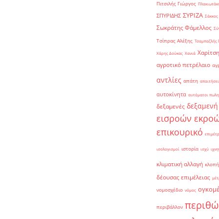
Πιτσιλής Γιώργος
Πλακιωτάκη
ΣΥΡΙΖΑ
ΣΠΥΡΙΔΗΣ
Σάκκος
Σωκράτης Φάμελλος
Σύ
Τσίπρας Αλέξης
Τσαμπαζλής 
Χαρίτση
Χάρης Δούκας
Χανιά
αγροτικό πετρέλαιο
αγ
αντλίες
απάτη
απαιτήσει
αυτοκίνητα
αυτόματοι πωλη
δεξαμενή
δεξαμενές
εισροών εκρο
επικουρικό
επιμέτ
ιστορία
ισολογισμοί
ισχύ
ιχνη
κλιματική αλλαγή
κλοπή
δέουσας επιμέλειας
μέτ
ογκομ
νομοσχέδιο
νόμος
περιθώ
περιβάλλον