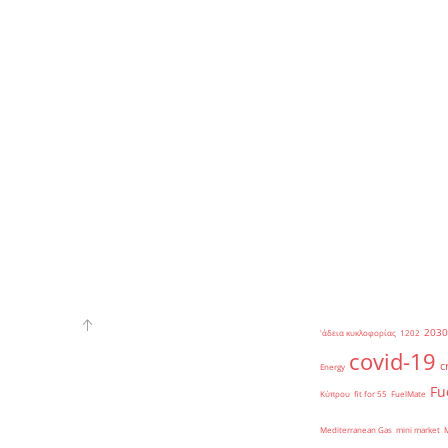
2030
'άδεια κυκλοφορίας
1202
covid-19
c
Energy
Fu
Κύπρου
fit for 55
FuelMate
Mediterranean Gas
mini market