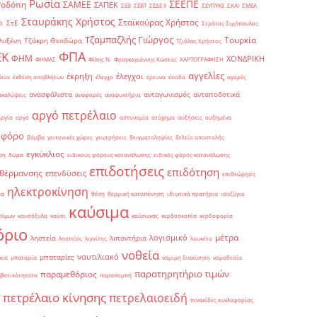
Ρωσία
ΣΕΕΠΕ
Ροδόπη
ΣΑΜΕΕ
ΣΑΠΕΚ
ΣΕΒ
ΣΕΒΤ
ΣΕΔΕ ΙΙ
ΣΕΥΠΥΚΕ
ΣΚΑΙ
ΣΜΕΑ
Σταυράκης Χρήστος
Σταϊκούρας Χρήστος
ΣτΕ
Θ.
Στράτος Σιμόπουλος
Τζαμπαζλής Γιώργος
Τουρκία
λυξένη
Τζάκρη Θεοδώρα
Τζιόλας Χρήστος
ΦΠΑ
ΕΚ
ΦΗΜ
ΧΟΝΔΡΙΚΗ
ΦΗΜΑΣ
Φίλης Ν.
Φραγκογιάννης Κώστας
ΧΑΡΤΟΓΡΑΦΗΣΗ
αγγελίες
έκρηξη
έλεγχοι
δεια
έκθεση αποβλήτων
έλεγχο
έρευνα
έσοδα
αγορές
ανασφάλιστα
ανταγωνισμός
ανταποδοτικά
ακαλύψεις
αναφορές
αναψυκτήρια
αργό πετρέλαιο
αργία
αργό
αστυνομία
ατύχημα
αυξήσεις
αυξημένα
οφόρο
βόμβα
γειτονικές χώρες
γεωτρήσεις
δειγματοληψίες
δελτίο αποστολής
εγκύκλιος
ση
δώρα
ειδικούς φόρους κατανάλωσης
ειδικός φόρος κατανάλωσης
επιδοτήσεις
επιδότηση
 θέρμανσης
επενδύσεις
επιθεώρηση
ηλεκτροκίνηση
μα
θέση
θερμική καταπόνηση
ιδιωτικά πρατήρια
ισοζύγιο
καύσιμα
σίμων
καυσόξυλα
καύσι
καύσωνας
κερδοσκοπία
κερδοφορία
όριο
μέτρα
λογισμικό
ληστεία
λιπαντήρια
ληστείες
λιγνίτης
λουκέτο
νοθεία
ναυτιλιακό
μπαταρίες
κια
μπαταρία
νομιμη διακίνηση
νομοθεσία
παρατηρητήριο τιμών
παραμεθόριος
βατικότητατα
παραπομπή
πετρέλαιο κίνησης
πετρελαιοειδή
πινακίδες κυκλοφορίας