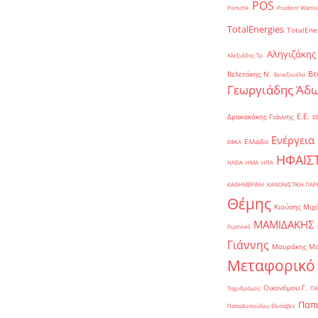
POS
Porsche
Prudent Warrio
TotalEnergies
TotalEne
Αληγιζάκης
Αλεξιάδης Τρ.
Βε
Βελετάκης Ν.
Βενεζουέλα
Γεωργιάδης Άδω
Ε.Ε.
Δρακακάκης Γιάννης
Ε
Ενέργεια
Ελλάδα
ΕΦΚΑ
ΗΦΑΙΣ
ΗΛΕΙΑ
ΗΜΑ
ΗΠΑ
ΚΑΘΗΜΕΡΙΝΗ
ΚΑΝΟΝΙΣΤΙΚΗ ΠΑ
Θέμης
Κιούσης Μιχ
ΜΑΜΙΔΑΚΗΣ
Λιμενικό
Γιάννης
Μαυράκης Μ
Μεταφορικό
Οικονόμου Γ.
Ταχυδρόμος
ΠΑ
Παπα
Παπαδοπούλου Ελισάβετ