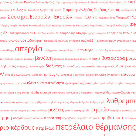
Πούλου Γιώτα
ΡΑΕ
ς Γιάννης
Πολωνία
Πρέβεζα
Πρατηριούχοι
Προκοπίου Γ.
Πρωθυπουργό
Πυροσβεστική
Σιάμισιης Ανδρέας
Σκρέκας Κώστας
Σαμόλης Λ.
 Αντώνης
Σαουδική Αραβία
Σβίγκου Ρ.
Σκυλακάκης 
Σύστημα Εισροών - Εκροών
ΤΕΑΠΥΚ
Ταπρατζή Πο
νταξη
ΤΑΜΕΙΟ
Ταγαράς Νίκος
Φ
Γιώργος
Τσεχία
Τσιάρας Κωνσταντίνος
ΥΜΕ
Υπουργείο Εργασίας Κοινωνικών Ασφαλίσεων
Υπουργό Ανάπτυξης
ς Αλ.
Χατζηθεοδοσίου Γ.
Χουρδάκης Μιχαήλ
Χρηστίδου Ραλλία
Χατζηνικολάου Ν.
Χρηματιστήριο
ά
αδειοδότηση
ρότες
αγωγός
αμόλυβδη
αεροπορικά καύσιμα
αιτήματα
ανάκτηση ατμών
αναβάθμιση
αν
απεργία
απόβλητα
απόδειξη
ς
απαλλαγή
αποζημίωση
αποτελέσματα
απόσυρση
απόφαση
βενζίνη
βυτιοφόρα
βυτι
βυτίο
τές
αύξηση
βαρέλι
βενζίνες
βενζίνης
βιοκαύσιμα
βιοντίζελ
διαλύτες
διυλιστήρια
δηλώσεις
διασύνδεση ταμειακών
διάρρηξη
διαγωνισμός
δικαστήριο
δό
ών
επίδομα
εμπάργκο
εισφορά αλληλεγγύης
εισφορές
εμπρησμός
εμπόριο
ενεργειακή κρίση
ενισχύσεις
ηλεκτρικά αυτοκίνητα
ευρώ
ηλεκτρικά οχήματα
ρηση
εταιρείες
ηλεκτρικά ποδήλατα
ηλεκτρικό ρεύ
κέρδη
κίνητρα
καταγγελίες
κατανάλωση
θέτης
κάμερα ασφαλείας
κακοκαιρία
κανονισμός
κατάρτιση
καυ
λαθρεμπ
 καυσίμων
κράνος
κράτος
κυβέρνηση
κυβικά
κυρώσεις
λίτρων
λαθραία
λαθρεμπορία
μητρώα
μελέτες
ρα προστασίας
μαφία
μείωση
μειώσεις
μελέτη
μεταφορικές
μικρόβια
μικτά κλιμά
έτρηση
παραβατικότητα
παράταση
οδηγοί
ορυκτά καύσιμα
παραβάσεις
παραβάτικότητα
παρα
πετρέλαιο θέρμανσης
ριο κέρδους
πετρέλαιο