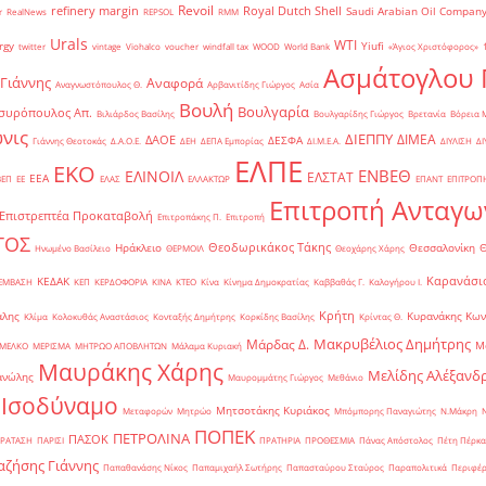
Revoil
refinery margin
Royal Dutch Shell
Saudi Arabian Oil Compan
r
RealNews
REPSOL
RMM
Urals
WTI
rgy
Yiufi
twitter
vintage
Viohalco
voucher
windfall tax
WOOD
World Bank
«Άγιος Χριστόφορος»
΄
Ασμάτογλου 
 Γιάννης
Αναφορά
Αναγνωστόπουλος Θ.
Αρβανιτίδης Γιώργος
Ασία
Βουλή
Βουλγαρία
συρόπουλος Απ.
Βιλιάρδος Βασίλης
Βουλγαρίδης Γιώργος
Βρετανία
Βόρεια 
νις
ΔΙΕΠΠΥ
ΔΙΜΕΑ
ΔΑΟΕ
ΔΕΣΦΑ
Γιάννης Θεοτοκάς
Δ.Α.Ο.Ε.
ΔΕΗ
ΔΕΠΑ Εμπορίας
ΔΙ.Μ.Ε.Α.
ΔΙΥΛΙΣΗ
ΔΙ
ΕΛΠΕ
ΕΚΟ
ΕΝΒΕΘ
ΕΛΙΝΟΙΛ
ΕΛΣΤΑΤ
ΕΕΑ
ΒΕΠ
ΕΕ
ΕΛΑΣ
ΕΛΛΑΚΤΩΡ
ΕΠΑΝΤ
ΕΠΙΤΡΟΠ
Επιτροπή Ανταγω
Επιστρεπτέα Προκαταβολή
Επιτροπάκης Π.
Επιτροπή
ΤΟΣ
Θεοδωρικάκος Τάκης
Ηράκλειο
Θεσσαλονίκη
Ηνωμένο Βασίλειο
ΘΕΡΜΟΙΛ
Θεοχάρης Χάρης
Καρανάσιο
ΚΕΔΑΚ
ΡΕΜΒΑΣΗ
ΚΕΠ
ΚΕΡΔΟΦΟΡΙΑ
ΚΙΝΑ
ΚΤΕΟ
Κίνα
Κίνημα Δημοκρατίας
Καββαθάς Γ.
Καλογήρου Ι.
Κρήτη
άλης
Κυρανάκης Κων
Κλίμα
Κολοκυθάς Αναστάσιος
Κονταξής Δημήτρης
Κορκίδης Βασίλης
Κρίντας Θ.
Μακρυβέλιος Δημήτρης
Μάρδας Δ.
Μ
ΜΕΛΚΟ
ΜΕΡΙΣΜΑ
ΜΗΤΡΩΟ ΑΠΟΒΛΗΤΩΝ
Μάλαμα Κυριακή
Μαυράκης Χάρης
Μελίδης Αλέξανδ
ανώλης
Μαυρομμάτης Γιώργος
Μεθάνιο
 Ισοδύναμο
Μητσοτάκης Κυριάκος
Μεταφορών
Μητρώο
Μπόμπορης Παναγιώτης
Ν.Μάκρη
ΠΟΠΕΚ
ΠΕΤΡΟΛΙΝΑ
ΠΑΣΟΚ
ΡΑΤΑΣΗ
ΠΑΡΙΣΙ
ΠΡΑΤΗΡΙΑ
ΠΡΟΘΕΣΜΙΑ
Πάνας Απόστολος
Πέτη Πέρκα
ζήσης Γιάννης
Παπαθανάσης Νίκος
Παπαμιχαήλ Σωτήρης
Παπασταύρου Σταύρος
Παραπολιτικά
Περιφέρ