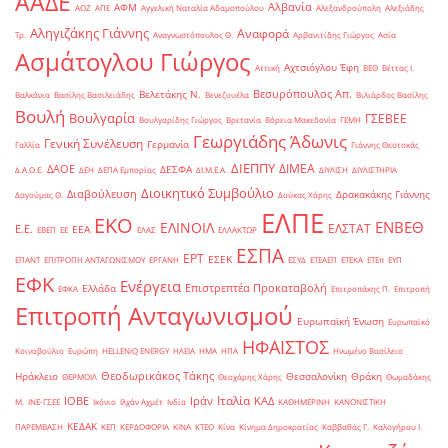
ΑΑΔΕ
Αλβανία
ΑΦΜ
ΑΟΖ
ΑΠΕ
Αγγελική Ναταλία Αδαμοπούλου
Αλεξανδρούπολη
Αλεξιάδης
Αληγιζάκης Γιάννης
Αναφορά
Τρ.
Αναγνωστόπουλος Θ.
Αρβανιτίδης Γιώργος
Ασία
Ασμάτογλου Γιώργος
Αχτσιόγλου Έφη
Αττική
ΒΕΘ
Βέττας Ι.
Βεσυρόπουλος Απ.
Βελετάκης Ν.
Βαλκάνια
Βασίλης Βασιλειάδης
Βενεζουέλα
Βιλιάρδος Βασίλης
Βουλή
Βουλγαρία
ΓΣΕΒΕΕ
Βουλγαρίδης Γιώργος
Βρετανία
Βόρεια Μακεδονία
ΓΕΜΗ
Γεωργιάδης Άδωνις
Γενική Συνέλευση
Γερμανία
Γαλλία
Γιάννης Θεοτοκάς
ΔΙΕΠΠΥ
ΔΙΜΕΑ
ΔΑΟΕ
ΔΕΣΦΑ
Δ.Α.Ο.Ε.
ΔΕΗ
ΔΕΠΑ Εμπορίας
ΔΙ.Μ.Ε.Α.
ΔΙΥΛΙΣΗ
ΔΙΥΛΙΣΤΗΡΙΑ
Διοικητικό Συμβούλιο
Διαβούλευση
Δρακακάκης Γιάννης
Δαγούμας Θ.
Δούκας Χάρης
ΕΛΠΕ
ΕΚΟ
ΕΝΒΕΘ
ΕΛΙΝΟΙΛ
ΕΛΣΤΑΤ
Ε.Ε.
ΕΕΑ
ΕΒΕΠ
ΕΕ
ΕΛΑΣ
ΕΛΛΑΚΤΩΡ
ΕΣΠΑ
ΕΡΤ
ΕΣΕΚ
ΕΠΑΝΤ
ΕΠΙΤΡΟΠΗ ΑΝΤΑΓΩΝΙΣΜΟΥ
ΕΡΓΑΝΗ
ΕΣΥΔ
ΕΤΕΑΕΠ
ΕΤΕΚΑ
ΕΤΕπ
ΕΥΠ
ΕΦΚ
Ενέργεια
Επιστρεπτέα Προκαταβολή
Ελλάδα
ΕΦΚΑ
Επιτροπάκης Π.
Επιτροπή
Επιτροπή Ανταγωνισμού
Ευρωπαϊκή Ένωση
Ευρωπαϊκό
ΗΦΑΙΣΤΟΣ
Κοινοβούλιο
Ευρώπη
ΗELLENiQ ENERGY
ΗΛΕΙΑ
ΗΜΑ
ΗΠΑ
Ηνωμένο Βασίλειο
Θεοδωρικάκος Τάκης
Ηράκλειο
Θεσσαλονίκη
Θράκη
ΘΕΡΜΟΙΛ
Θεοχάρης Χάρης
Θωμαδάκης
Ιταλία
ΙΟΒΕ
Ιράν
ΚΑΔ
Μ.
ΙΝΕ-ΓΣΕΕ
Ικόνιο
Ιλχάν Αχμέτ
Ινδία
ΚΑΘΗΜΕΡΙΝΗ
ΚΑΝΟΝΙΣΤΙΚΗ
ΚΕΔΑΚ
ΠΑΡΕΜΒΑΣΗ
ΚΕΠ
ΚΕΡΔΟΦΟΡΙΑ
ΚΙΝΑ
ΚΤΕΟ
Κίνα
Κίνημα Δημοκρατίας
Καββαθάς Γ.
Καλογήρου Ι.