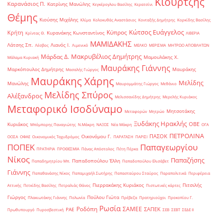
Κιουρτζής
Καρανάσιος Π.
Κατρίνης Μανώλης
Κεγκέρογλου Βασίλης
Κερατσίνι
Θέμης
Κιούσης Μιχάλης
Κλίμα
Κολοκυθάς Αναστάσιος
Κονταξής Δημήτρης
Κορκίδης Βασίλης
Κώτσος Ευάγγελος
Κύπρος
Κρήτη
Κυρανάκης Κωνσταντίνος
Κρίντας Θ.
ΛΙΒΕΡΙΑ
ΜΑΜΙΔΑΚΗΣ
Λάτσης Σπ.
Λιανός Ι.
Λέσβος
Λιμενικό
ΜΕΛΚΟ
ΜΕΡΙΣΜΑ
ΜΗΤΡΩΟ ΑΠΟΒΛΗΤΩΝ
Μακρυβέλιος Δημήτρης
Μάρδας Δ.
Μαμουλάκης Χ.
Μάλαμα Κυριακή
Μαυράκης Γιάννης
Μαρκόπουλος Δημήτρης
Μαυράκης
Μασαλής Γιώργος
Μαυράκης Χάρης
Μελίδης
Μανώλης
Μαυρομμάτης Γιώργος
Μεθάνιο
Μελίδης Σπύρος
Αλέξανδρος
Μελισσανίδης Δημήτρης
Μερελής Κυριάκος
Μεταφορικό Ισοδύναμο
Μητσοτάκης
Μεταφορών
Μητρώο
Ξυδάκης Ηρακλής
ΟΒΕ
Κυριάκος
Μπόμπορης Παναγιώτης
Ν.Μάκρη
ΝΑΞΟΣ
Νέα Μάκρη
ΟΓΑ
ΠΕΤΡΟΛΙΝΑ
ΠΑΣΟΚ
Οικονόμου Γ.
ΟΟΣΑ
ΟΦΑΕ
Οικονομικός Ταχυδρόμος
ΠΑΡΑΤΑΣΗ
ΠΑΡΙΣΙ
ΠΟΠΕΚ
Παπαγεωργίου
ΠΡΑΤΗΡΙΑ
ΠΡΟΘΕΣΜΙΑ
Πάνας Απόστολος
Πέτη Πέρκα
Νίκος
Παπαζήσης
Παπαδοπούλου Έλλη
Παπαδημητρίου Μπ.
Παπαδοπούλου Ελισάβετ
Γιάννης
Παπαθανάσης Νίκος
Παπαμιχαήλ Σωτήρης
Παπασταύρου Σταύρος
Παραπολιτικά
Περιφέρεια
Πιερρακάκης Κυριάκος
Πιτσιλής
Αττικής
Πετκίδης Βασίλης
Πετραλιάς Θάνος
Πιστωτικές κάρτες
Γιώργος
Πούλου Γιώτα
Πλακιωτάκης Γιάννης
Πολωνία
Πρέβεζα
Πρατηριούχοι
Προκοπίου Γ.
Ρωσία
Ροδόπη
ΣΑΜΕΕ
ΣΑΠΕΚ
ΡΑΕ
Πρωθυπουργό
Πυροσβεστική
ΣΕΒ
ΣΕΒΤ
ΣΕΔΕ ΙΙ