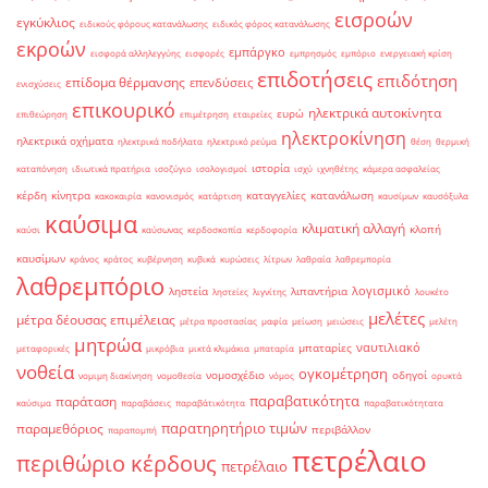
εισροών
εγκύκλιος
ειδικούς φόρους κατανάλωσης
ειδικός φόρος κατανάλωσης
εκροών
εμπάργκο
εισφορά αλληλεγγύης
εισφορές
εμπρησμός
εμπόριο
ενεργειακή κρίση
επιδοτήσεις
επιδότηση
επίδομα θέρμανσης
επενδύσεις
ενισχύσεις
επικουρικό
ηλεκτρικά αυτοκίνητα
ευρώ
επιθεώρηση
επιμέτρηση
εταιρείες
ηλεκτροκίνηση
ηλεκτρικά οχήματα
ηλεκτρικά ποδήλατα
ηλεκτρικό ρεύμα
θέση
θερμική
ιστορία
καταπόνηση
ιδιωτικά πρατήρια
ισοζύγιο
ισολογισμοί
ισχύ
ιχνηθέτης
κάμερα ασφαλείας
κέρδη
κίνητρα
καταγγελίες
κατανάλωση
κακοκαιρία
κανονισμός
κατάρτιση
καυσίμων
καυσόξυλα
καύσιμα
κλιματική αλλαγή
κλοπή
καύσι
καύσωνας
κερδοσκοπία
κερδοφορία
καυσίμων
κράνος
κράτος
κυβέρνηση
κυβικά
κυρώσεις
λίτρων
λαθραία
λαθρεμπορία
λαθρεμπόριο
λογισμικό
ληστεία
λιπαντήρια
ληστείες
λιγνίτης
λουκέτο
μελέτες
μέτρα δέουσας επιμέλειας
μέτρα προστασίας
μαφία
μείωση
μειώσεις
μελέτη
μητρώα
ναυτιλιακό
μπαταρίες
μεταφορικές
μικρόβια
μικτά κλιμάκια
μπαταρία
νοθεία
ογκομέτρηση
νομοσχέδιο
οδηγοί
νομιμη διακίνηση
νομοθεσία
νόμος
ορυκτά
παραβατικότητα
παράταση
καύσιμα
παραβάσεις
παραβάτικότητα
παραβατικότητατα
παρατηρητήριο τιμών
παραμεθόριος
περιβάλλον
παραπομπή
πετρέλαιο
περιθώριο κέρδους
πετρέλαιο