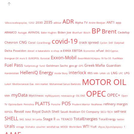
ADR
2035
ANT1
2030
Alpha TV
app
'άδεια κυκλοφορίας
1202
adblue
Andre Bledjian
BP
Brent
ARAMCO
AVINOIL
Biden Joe
Cedefop
Autogas
Baker Hughes
BlueFuel
Bosch
covid-19
CNG
Chevron
crack spread
Coral
Coral Energy
Cyclon
DAF
Dailymail
Delta Poseidon
e-ΕΦΚΑ
EBITDA
eFuel
diesel
e-katanalotis
e-shop
Economist
EKO Cyprus
Exxon-Mobil
Energean Oil
euro 5
EUROPOL
Eurostat
ExxonMobil Κύπρου
fit for 55
FuelMate
Fuel Pass
Greek Mafia
Guardian
Goldman Sachs
gov.gr
fuelprices.gr
fund
GPS
HelleniQ Energy
interlock
LNG
IRIS
LPG
Handelsblatt
Inside Story
kWh
LANA
LG
LPC
MOTOR OIL
Lukoil
Mediterranean Gas
mini market
Mohammad Sanusi Barkindo
OPEC
myData
OPEC+
Mytilineos
MWh
myΘέρμανση
newsauto.gr
OIL ONE
Open
POS
PLATTS
refinery margin
TV
Optima Bank
Petrolina
Porsche
Prudent Warrior
RealNews
Revoil
Royal Dutch Shell
self-test
Saudi Arabian Oil Company
REPSOL
RMM
SECU-TECH
SHELL
TotalEnergies
Stage II
TEXACO
TotalEnergy
SKG
Sokol
Sri Lanka
sts
twitter
Urals
WTI
Yiufi
vintage
Viohalco
voucher
windfall tax
WOOD
World Bank
«Άγιος Χριστόφορος»
΄1