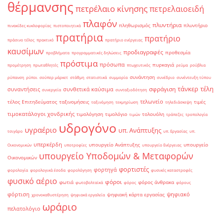
θέρμανσης
πετρέλαιο κίνησης
πετρελαιοειδή
πλαφόν
πλυντήρια
πληθωρισμός
πλυντήριο
πινακίδες κυκλοφορίας
πιστοποιητικά
πρατήρια
πρατήριο
πράσινο τέλος
πρακτικό
πρατήριο ενέργειας
καυσίμων
προδιαγραφές
προθεσμία
προβλήματα
προγραμματικές δηλώσεις
πρόστιμα
πρόσωπα
πυρκαγιά
προμέτρηση
πρωταθλητές
πτωχευτικός
ρεύμα
ρούβλια
συνάντηση
ρύπανση
ρύποι
σούπερ μάρκετ
στάθμη
στατιστικά
συμμορία
συνέδριο
συνέντευξη τύπου
τάνκερ
τέλη
σφράγιση
συναντήσεις
συνθετικά καύσιμα
συνεργεία
συνταξιοδότηση
τελωνείο
τέλος Επιτηδεύματος
ταξινομήσεις
τιμές
ταξινόμηση
τεκμηρίωση
τηλεδιάσκεψη
τιμοκατάλογοι χονδρικής
τιμολόγηση
τιμολόγιο
τολουόλη
τιμών
τράπεζες
τροπολογία
υδρογόνο
υγραέριο
υπ. Ανάπτυξης
τσιγάρο
υπ. Εργασίας
υπ.
υπερκέρδη
υπουργείο Ανάπτυξης
υπουργείο
Οικονομικών
υποτροφίες
υπουργείο Ενέργειας
υπουργείο Υποδομών & Μεταφορών
Οικονομικών
φορτιστές
φορτηγά
φορολογία
φορολογικά έσοδα
φορολόγηση
φυσικές καταστροφές
φυσικό αέριο
φόροι
φωτιά
φόρος άνθρακα
φωτοβολταϊκά
φόρος
φόρους
φόρτιση
ψηφιακό
ψηφιακή κάρτα εργασίας
χρονοκαθυστέρηση
ψηφιακά εργαλεία
ωράριο
πελατολόγιο