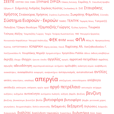
ΣΕΕΠΕ
ΣΥΡΙΖΑ
ΣΠΥΡΙΔΗΣ
Σαμόλης Λ.
ΣΕΥΠΥΚΕ
ΣΚΑΙ
ΣΜΕΑ
Σάκκος Αντώνης
Σαουδική Αραβία
Σταυράκης
Σιάμισιης Ανδρέας
Σκρέκας Κώστας
ΣτΕ
Σβίγκου Ρ.
Σκυλακάκης Θ.
Χρήστος
Σταϊκούρας Χρήστος
Σωκράτης Φάμελλος
Στράτος Σιμόπουλος
Σύνταξη
Σύστημα Εισροών - Εκροών
ΤΕΑΠΥΚ
Ταπρατζή
ΤΑΜΕΙΟ
Ταγαράς Νίκος
Τζαμπαζλής Γιώργος
Τουρκία
Πολυξένη
Τζάκρη Θεοδώρα
Τζιόλας Χρήστος
Τσίπρας Αλέξης
Τσαμπαζλής Γιώργος
Τσεχία
Τσιάρας Κωνσταντίνος
ΥΜΕ
Υπουργείο Εργασίας
ΦΠΑ
ΦΕΚ
ΦΗΜ
Κοινωνικών Ασφαλίσεων
Υπουργό Ανάπτυξης
ΦΗΜΑΣ
Φίλης Ν.
Φραγκογιάννης
Χαρίτσης Αλ.
ΧΟΝΔΡΙΚΗ
Χατζηθεοδοσίου Γ.
Κώστας
ΧΑΡΤΟΓΡΑΦΗΣΗ
Χάρης Δούκας
Χανιά
Χουρδάκης Μιχαήλ
Χρηστίδου Ραλλία
Χατζηνικολάου Ν.
Χρηματιστήριο
άδεια
έκθεση αποβλήτων
αγγελίες
αγροτικό πετρέλαιο
έκρηξη
έλεγχοι
αγρότες
έλεγχο
έρευνα
έσοδα
αγορές
αδειοδότηση
αγωγός
αμόλυβδη
αεροπορικά καύσιμα
αιτήματα
ανάκτηση ατμών
αναβάθμιση
αντλίες
ανασφάλιστα
ανταγωνισμός
ανταποδοτικά
ανακαλύψεις
αναφορές
αναψυκτήρια
απεργία
απόβλητα
απάτη
απαιτήσεις
απαλλαγή
αποζημίωση
αποτελέσματα
αργό πετρέλαιο
απόδειξη
απόσυρση
απόφαση
αργία
αργό
αστυνομία
ατύχημα
βενζίνη
αυτοκίνητα
αυξήσεις
αυξημένα
αυτόματοι πωλητές
αύξηση
βαρέλι
βενζίνες
βυτιοφόρα
βυτιοφόρο
βυτίο
βενζίνης
βιοκαύσιμα
βιοντίζελ
βόμβα
γειτονικές χώρες
δεξαμενή
δεξαμενές
δηλώσεις
γεωτρήσεις
δειγματοληψίες
δελτίο αποστολής
διάρρηξη
διαλύτες
διυλιστήρια
διασύνδεση ταμειακών
διαγωνισμός
δικαστήριο
δόση
δώρα