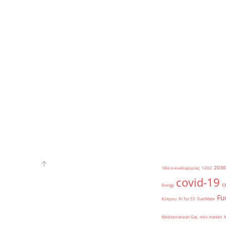
2030
'άδεια κυκλοφορίας
1202
covid-19
c
Energy
Fu
Κύπρου
fit for 55
FuelMate
Mediterranean Gas
mini market