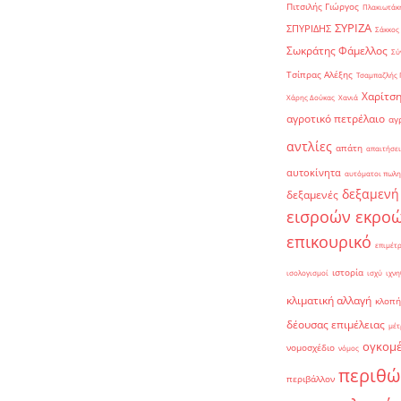
Πιτσιλής Γιώργος
Πλακιωτάκη
ΣΥΡΙΖΑ
ΣΠΥΡΙΔΗΣ
Σάκκος
Σωκράτης Φάμελλος
Σύ
Τσίπρας Αλέξης
Τσαμπαζλής 
Χαρίτση
Χάρης Δούκας
Χανιά
αγροτικό πετρέλαιο
αγ
αντλίες
απάτη
απαιτήσει
αυτοκίνητα
αυτόματοι πωλη
δεξαμενή
δεξαμενές
εισροών εκρο
επικουρικό
επιμέτ
ιστορία
ισολογισμοί
ισχύ
ιχνη
κλιματική αλλαγή
κλοπή
δέουσας επιμέλειας
μέτ
ογκομ
νομοσχέδιο
νόμος
περιθώ
περιβάλλον