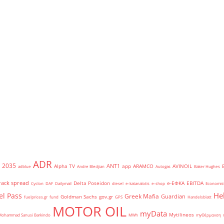
ADR
2035
ANT1
Alpha TV
app
ARAMCO
AVINOIL
adblue
Andre Bledjian
Autogas
Baker Hughes
rack spread
Delta Poseidon
e-ΕΦΚΑ
EBITDA
Cyclon
DAF
Dailymail
diesel
e-katanalotis
e-shop
Economis
He
el Pass
Greek Mafia
Guardian
Goldman Sachs
gov.gr
fuelprices.gr
fund
GPS
Handelsblatt
MOTOR OIL
myData
Mytilineos
Mohammad Sanusi Barkindo
MWh
myΘέρμανση