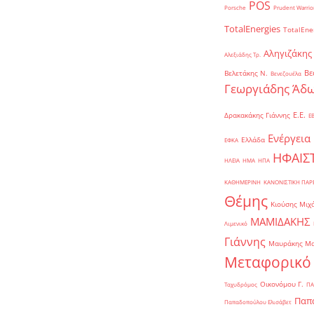
POS
Porsche
Prudent Warrio
TotalEnergies
TotalEne
Αληγιζάκης
Αλεξιάδης Τρ.
Βε
Βελετάκης Ν.
Βενεζουέλα
Γεωργιάδης Άδω
Ε.Ε.
Δρακακάκης Γιάννης
Ε
Ενέργεια
Ελλάδα
ΕΦΚΑ
ΗΦΑΙΣ
ΗΛΕΙΑ
ΗΜΑ
ΗΠΑ
ΚΑΘΗΜΕΡΙΝΗ
ΚΑΝΟΝΙΣΤΙΚΗ ΠΑ
Θέμης
Κιούσης Μιχ
ΜΑΜΙΔΑΚΗΣ
Λιμενικό
Γιάννης
Μαυράκης Μ
Μεταφορικό
Οικονόμου Γ.
Ταχυδρόμος
ΠΑ
Παπα
Παπαδοπούλου Ελισάβετ