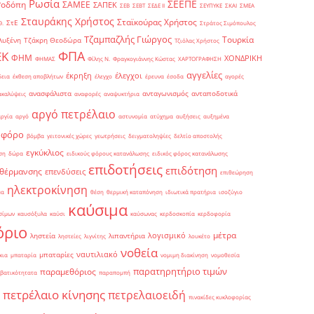
Ρωσία
ΣΕΕΠΕ
Ροδόπη
ΣΑΜΕΕ
ΣΑΠΕΚ
ΣΕΒ
ΣΕΒΤ
ΣΕΔΕ ΙΙ
ΣΕΥΠΥΚΕ
ΣΚΑΙ
ΣΜΕΑ
Σταυράκης Χρήστος
Σταϊκούρας Χρήστος
ΣτΕ
Θ.
Στράτος Σιμόπουλος
Τζαμπαζλής Γιώργος
Τουρκία
λυξένη
Τζάκρη Θεοδώρα
Τζιόλας Χρήστος
ΦΠΑ
ΕΚ
ΦΗΜ
ΧΟΝΔΡΙΚΗ
ΦΗΜΑΣ
Φίλης Ν.
Φραγκογιάννης Κώστας
ΧΑΡΤΟΓΡΑΦΗΣΗ
αγγελίες
έκρηξη
έλεγχοι
δεια
έκθεση αποβλήτων
έλεγχο
έρευνα
έσοδα
αγορές
ανασφάλιστα
ανταγωνισμός
ανταποδοτικά
ακαλύψεις
αναφορές
αναψυκτήρια
αργό πετρέλαιο
αργία
αργό
αστυνομία
ατύχημα
αυξήσεις
αυξημένα
οφόρο
βόμβα
γειτονικές χώρες
γεωτρήσεις
δειγματοληψίες
δελτίο αποστολής
εγκύκλιος
ση
δώρα
ειδικούς φόρους κατανάλωσης
ειδικός φόρος κατανάλωσης
επιδοτήσεις
επιδότηση
 θέρμανσης
επενδύσεις
επιθεώρηση
ηλεκτροκίνηση
μα
θέση
θερμική καταπόνηση
ιδιωτικά πρατήρια
ισοζύγιο
καύσιμα
σίμων
καυσόξυλα
καύσι
καύσωνας
κερδοσκοπία
κερδοφορία
όριο
μέτρα
λογισμικό
ληστεία
λιπαντήρια
ληστείες
λιγνίτης
λουκέτο
νοθεία
ναυτιλιακό
μπαταρίες
κια
μπαταρία
νομιμη διακίνηση
νομοθεσία
παρατηρητήριο τιμών
παραμεθόριος
βατικότητατα
παραπομπή
πετρέλαιο κίνησης
πετρελαιοειδή
πινακίδες κυκλοφορίας