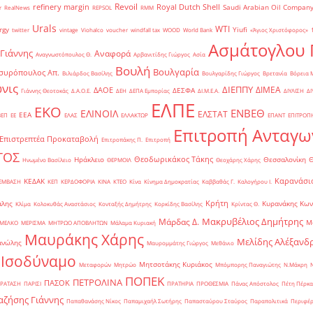
Revoil
refinery margin
Royal Dutch Shell
Saudi Arabian Oil Compan
r
RealNews
REPSOL
RMM
Urals
WTI
rgy
Yiufi
twitter
vintage
Viohalco
voucher
windfall tax
WOOD
World Bank
«Άγιος Χριστόφορος»
΄
Ασμάτογλου 
 Γιάννης
Αναφορά
Αναγνωστόπουλος Θ.
Αρβανιτίδης Γιώργος
Ασία
Βουλή
Βουλγαρία
συρόπουλος Απ.
Βιλιάρδος Βασίλης
Βουλγαρίδης Γιώργος
Βρετανία
Βόρεια 
νις
ΔΙΕΠΠΥ
ΔΙΜΕΑ
ΔΑΟΕ
ΔΕΣΦΑ
Γιάννης Θεοτοκάς
Δ.Α.Ο.Ε.
ΔΕΗ
ΔΕΠΑ Εμπορίας
ΔΙ.Μ.Ε.Α.
ΔΙΥΛΙΣΗ
ΔΙ
ΕΛΠΕ
ΕΚΟ
ΕΝΒΕΘ
ΕΛΙΝΟΙΛ
ΕΛΣΤΑΤ
ΕΕΑ
ΒΕΠ
ΕΕ
ΕΛΑΣ
ΕΛΛΑΚΤΩΡ
ΕΠΑΝΤ
ΕΠΙΤΡΟΠ
Επιτροπή Ανταγω
Επιστρεπτέα Προκαταβολή
Επιτροπάκης Π.
Επιτροπή
ΤΟΣ
Θεοδωρικάκος Τάκης
Ηράκλειο
Θεσσαλονίκη
Ηνωμένο Βασίλειο
ΘΕΡΜΟΙΛ
Θεοχάρης Χάρης
Καρανάσιο
ΚΕΔΑΚ
ΡΕΜΒΑΣΗ
ΚΕΠ
ΚΕΡΔΟΦΟΡΙΑ
ΚΙΝΑ
ΚΤΕΟ
Κίνα
Κίνημα Δημοκρατίας
Καββαθάς Γ.
Καλογήρου Ι.
Κρήτη
άλης
Κυρανάκης Κων
Κλίμα
Κολοκυθάς Αναστάσιος
Κονταξής Δημήτρης
Κορκίδης Βασίλης
Κρίντας Θ.
Μακρυβέλιος Δημήτρης
Μάρδας Δ.
Μ
ΜΕΛΚΟ
ΜΕΡΙΣΜΑ
ΜΗΤΡΩΟ ΑΠΟΒΛΗΤΩΝ
Μάλαμα Κυριακή
Μαυράκης Χάρης
Μελίδης Αλέξανδ
ανώλης
Μαυρομμάτης Γιώργος
Μεθάνιο
 Ισοδύναμο
Μητσοτάκης Κυριάκος
Μεταφορών
Μητρώο
Μπόμπορης Παναγιώτης
Ν.Μάκρη
ΠΟΠΕΚ
ΠΕΤΡΟΛΙΝΑ
ΠΑΣΟΚ
ΡΑΤΑΣΗ
ΠΑΡΙΣΙ
ΠΡΑΤΗΡΙΑ
ΠΡΟΘΕΣΜΙΑ
Πάνας Απόστολος
Πέτη Πέρκα
ζήσης Γιάννης
Παπαθανάσης Νίκος
Παπαμιχαήλ Σωτήρης
Παπασταύρου Σταύρος
Παραπολιτικά
Περιφέρ