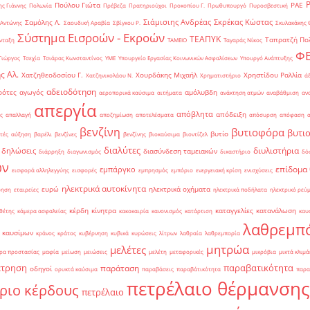
Πούλου Γιώτα
ΡΑΕ
ς Γιάννης
Πολωνία
Πρέβεζα
Πρατηριούχοι
Προκοπίου Γ.
Πρωθυπουργό
Πυροσβεστική
Σιάμισιης Ανδρέας
Σκρέκας Κώστας
Σαμόλης Λ.
 Αντώνης
Σαουδική Αραβία
Σβίγκου Ρ.
Σκυλακάκης 
Σύστημα Εισροών - Εκροών
ΤΕΑΠΥΚ
Ταπρατζή Πο
νταξη
ΤΑΜΕΙΟ
Ταγαράς Νίκος
Φ
Γιώργος
Τσεχία
Τσιάρας Κωνσταντίνος
ΥΜΕ
Υπουργείο Εργασίας Κοινωνικών Ασφαλίσεων
Υπουργό Ανάπτυξης
ς Αλ.
Χατζηθεοδοσίου Γ.
Χουρδάκης Μιχαήλ
Χρηστίδου Ραλλία
Χατζηνικολάου Ν.
Χρηματιστήριο
ά
αδειοδότηση
ρότες
αγωγός
αμόλυβδη
αεροπορικά καύσιμα
αιτήματα
ανάκτηση ατμών
αναβάθμιση
αν
απεργία
απόβλητα
απόδειξη
ς
απαλλαγή
αποζημίωση
αποτελέσματα
απόσυρση
απόφαση
βενζίνη
βυτιοφόρα
βυτι
βυτίο
τές
αύξηση
βαρέλι
βενζίνες
βενζίνης
βιοκαύσιμα
βιοντίζελ
διαλύτες
διυλιστήρια
δηλώσεις
διασύνδεση ταμειακών
διάρρηξη
διαγωνισμός
δικαστήριο
δό
ών
επίδομα
εμπάργκο
εισφορά αλληλεγγύης
εισφορές
εμπρησμός
εμπόριο
ενεργειακή κρίση
ενισχύσεις
ηλεκτρικά αυτοκίνητα
ευρώ
ηλεκτρικά οχήματα
ρηση
εταιρείες
ηλεκτρικά ποδήλατα
ηλεκτρικό ρεύ
κέρδη
κίνητρα
καταγγελίες
κατανάλωση
θέτης
κάμερα ασφαλείας
κακοκαιρία
κανονισμός
κατάρτιση
καυ
λαθρεμπ
 καυσίμων
κράνος
κράτος
κυβέρνηση
κυβικά
κυρώσεις
λίτρων
λαθραία
λαθρεμπορία
μητρώα
μελέτες
ρα προστασίας
μαφία
μείωση
μειώσεις
μελέτη
μεταφορικές
μικρόβια
μικτά κλιμά
έτρηση
παραβατικότητα
παράταση
οδηγοί
ορυκτά καύσιμα
παραβάσεις
παραβάτικότητα
παρα
πετρέλαιο θέρμανσης
ριο κέρδους
πετρέλαιο