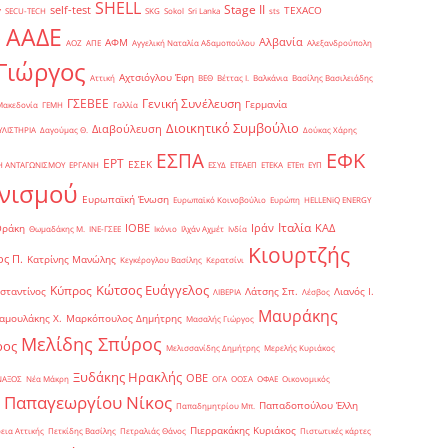
SHELL
Stage II
self-test
y
TEXACO
SECU-TECH
SKG
Sokol
Sri Lanka
sts
ΑΑΔΕ
Αλβανία
ΑΦΜ
1
ΑΟΖ
ΑΠΕ
Αγγελική Ναταλία Αδαμοπούλου
Αλεξανδρούπολη
Γιώργος
Αχτσιόγλου Έφη
Αττική
ΒΕΘ
Βέττας Ι.
Βαλκάνια
Βασίλης Βασιλειάδης
Γενική Συνέλευση
ΓΣΕΒΕΕ
Γερμανία
Μακεδονία
ΓΕΜΗ
Γαλλία
Διοικητικό Συμβούλιο
Διαβούλευση
ΥΛΙΣΤΗΡΙΑ
Δαγούμας Θ.
Δούκας Χάρης
ΕΦΚ
ΕΣΠΑ
ΕΡΤ
ΕΣΕΚ
Η ΑΝΤΑΓΩΝΙΣΜΟΥ
ΕΡΓΑΝΗ
ΕΣΥΔ
ΕΤΕΑΕΠ
ΕΤΕΚΑ
ΕΤΕπ
ΕΥΠ
νισμού
Ευρωπαϊκή Ένωση
Ευρωπαϊκό Κοινοβούλιο
Ευρώπη
ΗELLENiQ ENERGY
Ιταλία
ΙΟΒΕ
Ιράν
ΚΑΔ
Θράκη
Θωμαδάκης Μ.
ΙΝΕ-ΓΣΕΕ
Ικόνιο
Ιλχάν Αχμέτ
Ινδία
Κιουρτζής
ς Π.
Κατρίνης Μανώλης
Κεγκέρογλου Βασίλης
Κερατσίνι
Κώτσος Ευάγγελος
Κύπρος
σταντίνος
Λάτσης Σπ.
Λιανός Ι.
ΛΙΒΕΡΙΑ
Λέσβος
Μαυράκης
αμουλάκης Χ.
Μαρκόπουλος Δημήτρης
Μασαλής Γιώργος
Μελίδης Σπύρος
ρος
Μελισσανίδης Δημήτρης
Μερελής Κυριάκος
Ξυδάκης Ηρακλής
ΟΒΕ
ΝΑΞΟΣ
Νέα Μάκρη
ΟΓΑ
ΟΟΣΑ
ΟΦΑΕ
Οικονομικός
Παπαγεωργίου Νίκος
Παπαδοπούλου Έλλη
Παπαδημητρίου Μπ.
Πιερρακάκης Κυριάκος
εια Αττικής
Πετκίδης Βασίλης
Πετραλιάς Θάνος
Πιστωτικές κάρτες