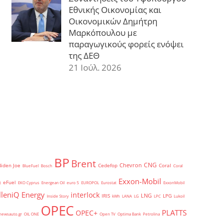
Εθνικής Οικονομίας και
Οικονομικών Δημήτρη
Μαρκόπουλου με
παραγωγικούς φορείς ενόψει
της ΔΕΘ
21 Ιούλ. 2026
BP
Brent
CNG
Chevron
Biden Joe
Cedefop
Coral
BlueFuel
Bosch
Coral
Exxon-Mobil
eFuel
t
EKO Cyprus
Energean Oil
euro 5
EUROPOL
Eurostat
ExxonMobil
lleniQ Energy
interlock
LNG
IRIS
LPG
Inside Story
kWh
LANA
LG
LPC
Lukoil
OPEC
PLATTS
OPEC+
newsauto.gr
OIL ONE
Open TV
Optima Bank
Petrolina