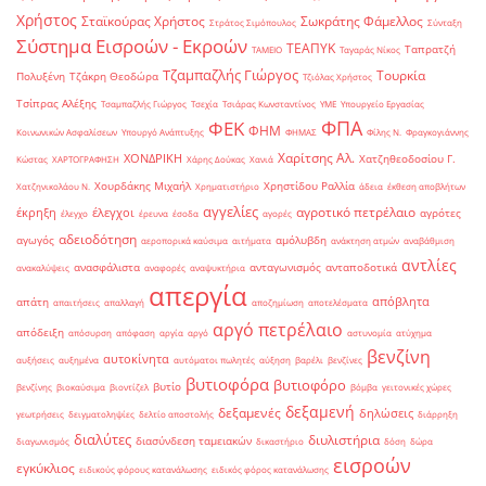
Χρήστος
Σταϊκούρας Χρήστος
Σωκράτης Φάμελλος
Στράτος Σιμόπουλος
Σύνταξη
Σύστημα Εισροών - Εκροών
ΤΕΑΠΥΚ
Ταπρατζή
ΤΑΜΕΙΟ
Ταγαράς Νίκος
Τζαμπαζλής Γιώργος
Τουρκία
Πολυξένη
Τζάκρη Θεοδώρα
Τζιόλας Χρήστος
Τσίπρας Αλέξης
Τσαμπαζλής Γιώργος
Τσεχία
Τσιάρας Κωνσταντίνος
ΥΜΕ
Υπουργείο Εργασίας
ΦΠΑ
ΦΕΚ
ΦΗΜ
Κοινωνικών Ασφαλίσεων
Υπουργό Ανάπτυξης
ΦΗΜΑΣ
Φίλης Ν.
Φραγκογιάννης
Χαρίτσης Αλ.
ΧΟΝΔΡΙΚΗ
Χατζηθεοδοσίου Γ.
Κώστας
ΧΑΡΤΟΓΡΑΦΗΣΗ
Χάρης Δούκας
Χανιά
Χουρδάκης Μιχαήλ
Χρηστίδου Ραλλία
Χατζηνικολάου Ν.
Χρηματιστήριο
άδεια
έκθεση αποβλήτων
αγγελίες
αγροτικό πετρέλαιο
έκρηξη
έλεγχοι
αγρότες
έλεγχο
έρευνα
έσοδα
αγορές
αδειοδότηση
αγωγός
αμόλυβδη
αεροπορικά καύσιμα
αιτήματα
ανάκτηση ατμών
αναβάθμιση
αντλίες
ανασφάλιστα
ανταγωνισμός
ανταποδοτικά
ανακαλύψεις
αναφορές
αναψυκτήρια
απεργία
απόβλητα
απάτη
απαιτήσεις
απαλλαγή
αποζημίωση
αποτελέσματα
αργό πετρέλαιο
απόδειξη
απόσυρση
απόφαση
αργία
αργό
αστυνομία
ατύχημα
βενζίνη
αυτοκίνητα
αυξήσεις
αυξημένα
αυτόματοι πωλητές
αύξηση
βαρέλι
βενζίνες
βυτιοφόρα
βυτιοφόρο
βυτίο
βενζίνης
βιοκαύσιμα
βιοντίζελ
βόμβα
γειτονικές χώρες
δεξαμενή
δεξαμενές
δηλώσεις
γεωτρήσεις
δειγματοληψίες
δελτίο αποστολής
διάρρηξη
διαλύτες
διυλιστήρια
διασύνδεση ταμειακών
διαγωνισμός
δικαστήριο
δόση
δώρα
εισροών
εγκύκλιος
ειδικούς φόρους κατανάλωσης
ειδικός φόρος κατανάλωσης