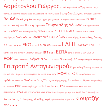
Ασμάτογλου Γιώργος
Αχτσιόγλου Έφη
Αττική
ΒΕΘ
Βέττας Ι.
Βεσυρόπουλος Απ.
Βελετάκης Ν.
Βαλκάνια
Βασίλης Βασιλειάδης
Βενεζουέλα
Βιλιάρδος Βασίλης
Βουλή
Βουλγαρία
ΓΣΕΒΕΕ
Βουλγαρίδης Γιώργος
Βρετανία
Βόρεια Μακεδονία
ΓΕΜΗ
Γεωργιάδης Άδωνις
Γενική Συνέλευση
Γερμανία
Γαλλία
Γιάννης Θεοτοκάς
ΔΙΕΠΠΥ
ΔΙΜΕΑ
ΔΑΟΕ
ΔΕΣΦΑ
Δ.Α.Ο.Ε.
ΔΕΗ
ΔΕΠΑ Εμπορίας
ΔΙ.Μ.Ε.Α.
ΔΙΥΛΙΣΗ
ΔΙΥΛΙΣΤΗΡΙΑ
Διοικητικό Συμβούλιο
Διαβούλευση
Δρακακάκης Γιάννης
Δαγούμας Θ.
Δούκας Χάρης
ΕΛΠΕ
ΕΚΟ
ΕΝΒΕΘ
ΕΛΙΝΟΙΛ
ΕΛΣΤΑΤ
Ε.Ε.
ΕΕΑ
ΕΒΕΠ
ΕΕ
ΕΛΑΣ
ΕΛΛΑΚΤΩΡ
ΕΣΠΑ
ΕΡΤ
ΕΣΕΚ
ΕΠΑΝΤ
ΕΠΙΤΡΟΠΗ ΑΝΤΑΓΩΝΙΣΜΟΥ
ΕΡΓΑΝΗ
ΕΣΥΔ
ΕΤΕΑΕΠ
ΕΤΕΚΑ
ΕΤΕπ
ΕΥΠ
ΕΦΚ
Ενέργεια
Επιστρεπτέα Προκαταβολή
Ελλάδα
ΕΦΚΑ
Επιτροπάκης Π.
Επιτροπή
Επιτροπή Ανταγωνισμού
Ευρωπαϊκή Ένωση
Ευρωπαϊκό
ΗΦΑΙΣΤΟΣ
Κοινοβούλιο
Ευρώπη
ΗELLENiQ ENERGY
ΗΛΕΙΑ
ΗΜΑ
ΗΠΑ
Ηνωμένο Βασίλειο
Θεοδωρικάκος Τάκης
Ηράκλειο
Θεσσαλονίκη
Θράκη
ΘΕΡΜΟΙΛ
Θεοχάρης Χάρης
Θωμαδάκης
Ιταλία
ΙΟΒΕ
Ιράν
ΚΑΔ
Μ.
ΙΝΕ-ΓΣΕΕ
Ικόνιο
Ιλχάν Αχμέτ
Ινδία
ΚΑΘΗΜΕΡΙΝΗ
ΚΑΝΟΝΙΣΤΙΚΗ
ΚΕΔΑΚ
ΠΑΡΕΜΒΑΣΗ
ΚΕΠ
ΚΕΡΔΟΦΟΡΙΑ
ΚΙΝΑ
ΚΤΕΟ
Κίνα
Κίνημα Δημοκρατίας
Καββαθάς Γ.
Καλογήρου Ι.
Κιουρτζής
Καρανάσιος Π.
Κατρίνης Μανώλης
Κεγκέρογλου Βασίλης
Κερατσίνι
Θέμης