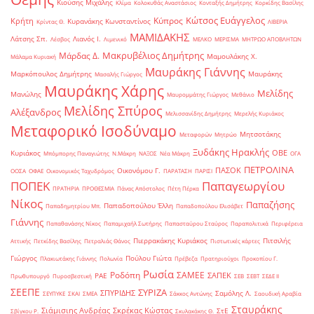
Κιούσης Μιχάλης
Κλίμα
Κολοκυθάς Αναστάσιος
Κονταξής Δημήτρης
Κορκίδης Βασίλης
Κώτσος Ευάγγελος
Κύπρος
Κρήτη
Κυρανάκης Κωνσταντίνος
Κρίντας Θ.
ΛΙΒΕΡΙΑ
ΜΑΜΙΔΑΚΗΣ
Λάτσης Σπ.
Λιανός Ι.
Λέσβος
Λιμενικό
ΜΕΛΚΟ
ΜΕΡΙΣΜΑ
ΜΗΤΡΩΟ ΑΠΟΒΛΗΤΩΝ
Μακρυβέλιος Δημήτρης
Μάρδας Δ.
Μαμουλάκης Χ.
Μάλαμα Κυριακή
Μαυράκης Γιάννης
Μαρκόπουλος Δημήτρης
Μαυράκης
Μασαλής Γιώργος
Μαυράκης Χάρης
Μελίδης
Μανώλης
Μαυρομμάτης Γιώργος
Μεθάνιο
Μελίδης Σπύρος
Αλέξανδρος
Μελισσανίδης Δημήτρης
Μερελής Κυριάκος
Μεταφορικό Ισοδύναμο
Μητσοτάκης
Μεταφορών
Μητρώο
Ξυδάκης Ηρακλής
ΟΒΕ
Κυριάκος
Μπόμπορης Παναγιώτης
Ν.Μάκρη
ΝΑΞΟΣ
Νέα Μάκρη
ΟΓΑ
ΠΕΤΡΟΛΙΝΑ
ΠΑΣΟΚ
Οικονόμου Γ.
ΟΟΣΑ
ΟΦΑΕ
Οικονομικός Ταχυδρόμος
ΠΑΡΑΤΑΣΗ
ΠΑΡΙΣΙ
ΠΟΠΕΚ
Παπαγεωργίου
ΠΡΑΤΗΡΙΑ
ΠΡΟΘΕΣΜΙΑ
Πάνας Απόστολος
Πέτη Πέρκα
Νίκος
Παπαζήσης
Παπαδοπούλου Έλλη
Παπαδημητρίου Μπ.
Παπαδοπούλου Ελισάβετ
Γιάννης
Παπαθανάσης Νίκος
Παπαμιχαήλ Σωτήρης
Παπασταύρου Σταύρος
Παραπολιτικά
Περιφέρεια
Πιερρακάκης Κυριάκος
Πιτσιλής
Αττικής
Πετκίδης Βασίλης
Πετραλιάς Θάνος
Πιστωτικές κάρτες
Γιώργος
Πούλου Γιώτα
Πλακιωτάκης Γιάννης
Πολωνία
Πρέβεζα
Πρατηριούχοι
Προκοπίου Γ.
Ρωσία
Ροδόπη
ΣΑΜΕΕ
ΣΑΠΕΚ
ΡΑΕ
Πρωθυπουργό
Πυροσβεστική
ΣΕΒ
ΣΕΒΤ
ΣΕΔΕ ΙΙ
ΣΕΕΠΕ
ΣΥΡΙΖΑ
ΣΠΥΡΙΔΗΣ
Σαμόλης Λ.
ΣΕΥΠΥΚΕ
ΣΚΑΙ
ΣΜΕΑ
Σάκκος Αντώνης
Σαουδική Αραβία
Σταυράκης
Σιάμισιης Ανδρέας
Σκρέκας Κώστας
ΣτΕ
Σβίγκου Ρ.
Σκυλακάκης Θ.