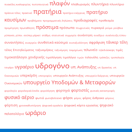
πλαφόν
πλυντήρια
πληθωρισμός
πλυντήριο
πινακίδες κυκλοφορίας
πιστοποιητικά
πρατήρια
πρατήριο
πράσινο τέλος
πρακτικό
πρατήριο ενέργειας
καυσίμων
προδιαγραφές
προθεσμία
προβλήματα
προγραμματικές δηλώσεις
πρόστιμα
πρόσωπα
πυρκαγιά
προμέτρηση
πρωταθλητές
πτωχευτικός
ρεύμα
ρούβλια
συνάντηση
ρύπανση
ρύποι
σούπερ μάρκετ
στάθμη
στατιστικά
συμμορία
συνέδριο
συνέντευξη τύπου
τάνκερ
τέλη
σφράγιση
συναντήσεις
συνθετικά καύσιμα
συνεργεία
συνταξιοδότηση
τελωνείο
τέλος Επιτηδεύματος
ταξινομήσεις
τιμές
ταξινόμηση
τεκμηρίωση
τηλεδιάσκεψη
τιμοκατάλογοι χονδρικής
τιμολόγηση
τιμολόγιο
τολουόλη
τιμών
τράπεζες
τροπολογία
υδρογόνο
υγραέριο
υπ. Ανάπτυξης
τσιγάρο
υπ. Εργασίας
υπ.
υπερκέρδη
υπουργείο Ανάπτυξης
υπουργείο
Οικονομικών
υποτροφίες
υπουργείο Ενέργειας
υπουργείο Υποδομών & Μεταφορών
Οικονομικών
φορτιστές
φορτηγά
φορολογία
φορολογικά έσοδα
φορολόγηση
φυσικές καταστροφές
φυσικό αέριο
φόροι
φωτιά
φόρος άνθρακα
φωτοβολταϊκά
φόρος
φόρους
φόρτιση
ψηφιακό
ψηφιακή κάρτα εργασίας
χρονοκαθυστέρηση
ψηφιακά εργαλεία
ωράριο
πελατολόγιο