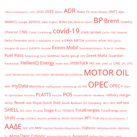
ADR
2035
ANT1
2030
Alpha TV
app
'άδεια κυκλοφορίας
1202
adblue
Andre Bledjian
BP
Brent
ARAMCO
AVINOIL
Biden Joe
Cedefop
Autogas
Baker Hughes
BlueFuel
Bosch
covid-19
CNG
Chevron
crack spread
Coral
Coral Energy
Cyclon
DAF
Dailymail
Delta Poseidon
e-ΕΦΚΑ
EBITDA
eFuel
diesel
e-katanalotis
e-shop
Economist
EKO Cyprus
Exxon-Mobil
Energean Oil
euro 5
EUROPOL
Eurostat
ExxonMobil Κύπρου
fit for 55
FuelMate
Fuel Pass
Greek Mafia
Guardian
Goldman Sachs
gov.gr
fuelprices.gr
fund
GPS
HelleniQ Energy
interlock
LNG
IRIS
LPG
Handelsblatt
Inside Story
kWh
LANA
LG
LPC
MOTOR OIL
Lukoil
Mediterranean Gas
mini market
Mohammad Sanusi Barkindo
OPEC
myData
OPEC+
Mytilineos
MWh
myΘέρμανση
newsauto.gr
OIL ONE
Open
POS
PLATTS
refinery margin
TV
Optima Bank
Petrolina
Porsche
Prudent Warrior
RealNews
Revoil
Royal Dutch Shell
self-test
Saudi Arabian Oil Company
REPSOL
RMM
SECU-TECH
SHELL
TotalEnergies
Stage II
TEXACO
TotalEnergy
SKG
Sokol
Sri Lanka
sts
twitter
Urals
WTI
Yiufi
vintage
Viohalco
voucher
windfall tax
WOOD
World Bank
«Άγιος Χριστόφορος»
΄1
ΑΑΔΕ
Αλβανία
ΑΦΜ
ΑΟΖ
ΑΠΕ
Αγγελική Ναταλία Αδαμοπούλου
Αλεξανδρούπολη
Αλεξιάδης
Αληγιζάκης Γιάννης
Αναφορά
Τρ.
Αναγνωστόπουλος Θ.
Αρβανιτίδης Γιώργος
Ασία