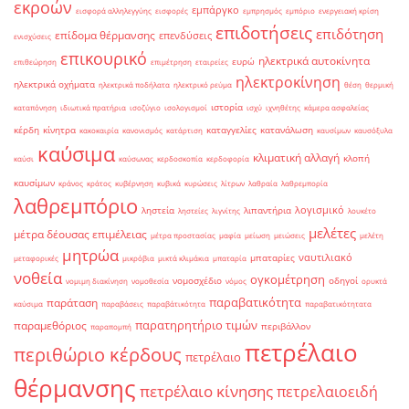
εκροών
εμπάργκο
εισφορά αλληλεγγύης
εισφορές
εμπρησμός
εμπόριο
ενεργειακή κρίση
επιδοτήσεις
επιδότηση
επίδομα θέρμανσης
επενδύσεις
ενισχύσεις
επικουρικό
ηλεκτρικά αυτοκίνητα
ευρώ
επιθεώρηση
επιμέτρηση
εταιρείες
ηλεκτροκίνηση
ηλεκτρικά οχήματα
ηλεκτρικά ποδήλατα
ηλεκτρικό ρεύμα
θέση
θερμική
ιστορία
καταπόνηση
ιδιωτικά πρατήρια
ισοζύγιο
ισολογισμοί
ισχύ
ιχνηθέτης
κάμερα ασφαλείας
κέρδη
κίνητρα
καταγγελίες
κατανάλωση
κακοκαιρία
κανονισμός
κατάρτιση
καυσίμων
καυσόξυλα
καύσιμα
κλιματική αλλαγή
κλοπή
καύσι
καύσωνας
κερδοσκοπία
κερδοφορία
καυσίμων
κράνος
κράτος
κυβέρνηση
κυβικά
κυρώσεις
λίτρων
λαθραία
λαθρεμπορία
λαθρεμπόριο
λογισμικό
ληστεία
λιπαντήρια
ληστείες
λιγνίτης
λουκέτο
μελέτες
μέτρα δέουσας επιμέλειας
μέτρα προστασίας
μαφία
μείωση
μειώσεις
μελέτη
μητρώα
ναυτιλιακό
μπαταρίες
μεταφορικές
μικρόβια
μικτά κλιμάκια
μπαταρία
νοθεία
ογκομέτρηση
νομοσχέδιο
οδηγοί
νομιμη διακίνηση
νομοθεσία
νόμος
ορυκτά
παραβατικότητα
παράταση
καύσιμα
παραβάσεις
παραβάτικότητα
παραβατικότητατα
παρατηρητήριο τιμών
παραμεθόριος
περιβάλλον
παραπομπή
πετρέλαιο
περιθώριο κέρδους
πετρέλαιο
θέρμανσης
πετρέλαιο κίνησης
πετρελαιοειδή