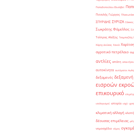
Παπα
Παπαδοπούλου Ελισάβετ
Πιτσιλής Γιώργος
Πλακιωτάκη
ΣΥΡΙΖΑ
ΣΠΥΡΙΔΗΣ
Σάκκος
Σωκράτης Φάμελλος
Σύ
Τσίπρας Αλέξης
Τσαμπαζλής 
Χαρίτση
Χάρης Δούκας
Χανιά
αγροτικό πετρέλαιο
αγ
αντλίες
απάτη
απαιτήσει
αυτοκίνητα
αυτόματοι πωλη
δεξαμενή
δεξαμενές
εισροών εκρο
επικουρικό
επιμέτ
ιστορία
ισολογισμοί
ισχύ
ιχνη
κλιματική αλλαγή
κλοπή
δέουσας επιμέλειας
μέτ
ογκομ
νομοσχέδιο
νόμος