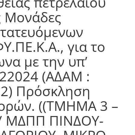
ειας πετρελαίου
ς Μονάδες
στατευόμενων
.ΠΕ.Κ.Α., για το
ωνα με την υπ’
-22024 (ΑΔΑΜ :
2) Πρόσκληση
ρών. ((ΤΜΗΜΑ 3 –
/ ΜΔΠΠ ΠΙΝΔΟΥ-