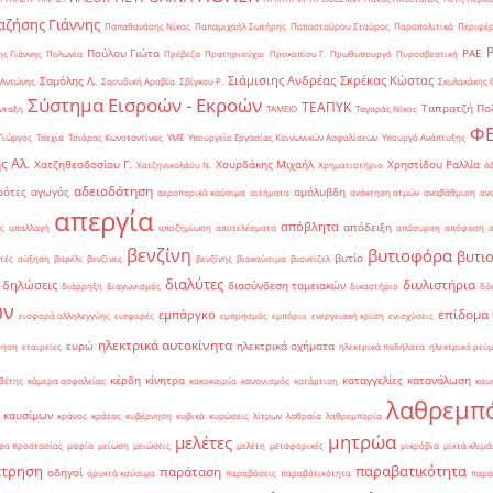
ζήσης Γιάννης
Παπαθανάσης Νίκος
Παπαμιχαήλ Σωτήρης
Παπασταύρου Σταύρος
Παραπολιτικά
Περιφέρ
Πούλου Γιώτα
ΡΑΕ
ς Γιάννης
Πολωνία
Πρέβεζα
Πρατηριούχοι
Προκοπίου Γ.
Πρωθυπουργό
Πυροσβεστική
Σιάμισιης Ανδρέας
Σκρέκας Κώστας
Σαμόλης Λ.
 Αντώνης
Σαουδική Αραβία
Σβίγκου Ρ.
Σκυλακάκης 
Σύστημα Εισροών - Εκροών
ΤΕΑΠΥΚ
Ταπρατζή Πο
νταξη
ΤΑΜΕΙΟ
Ταγαράς Νίκος
Φ
Γιώργος
Τσεχία
Τσιάρας Κωνσταντίνος
ΥΜΕ
Υπουργείο Εργασίας Κοινωνικών Ασφαλίσεων
Υπουργό Ανάπτυξης
ς Αλ.
Χατζηθεοδοσίου Γ.
Χουρδάκης Μιχαήλ
Χρηστίδου Ραλλία
Χατζηνικολάου Ν.
Χρηματιστήριο
ά
αδειοδότηση
ρότες
αγωγός
αμόλυβδη
αεροπορικά καύσιμα
αιτήματα
ανάκτηση ατμών
αναβάθμιση
αν
απεργία
απόβλητα
απόδειξη
ς
απαλλαγή
αποζημίωση
αποτελέσματα
απόσυρση
απόφαση
βενζίνη
βυτιοφόρα
βυτι
βυτίο
τές
αύξηση
βαρέλι
βενζίνες
βενζίνης
βιοκαύσιμα
βιοντίζελ
διαλύτες
διυλιστήρια
δηλώσεις
διασύνδεση ταμειακών
διάρρηξη
διαγωνισμός
δικαστήριο
δό
ών
επίδομα
εμπάργκο
εισφορά αλληλεγγύης
εισφορές
εμπρησμός
εμπόριο
ενεργειακή κρίση
ενισχύσεις
ηλεκτρικά αυτοκίνητα
ευρώ
ηλεκτρικά οχήματα
ρηση
εταιρείες
ηλεκτρικά ποδήλατα
ηλεκτρικό ρεύ
κέρδη
κίνητρα
καταγγελίες
κατανάλωση
θέτης
κάμερα ασφαλείας
κακοκαιρία
κανονισμός
κατάρτιση
καυ
λαθρεμπ
 καυσίμων
κράνος
κράτος
κυβέρνηση
κυβικά
κυρώσεις
λίτρων
λαθραία
λαθρεμπορία
μητρώα
μελέτες
ρα προστασίας
μαφία
μείωση
μειώσεις
μελέτη
μεταφορικές
μικρόβια
μικτά κλιμά
έτρηση
παραβατικότητα
παράταση
οδηγοί
ορυκτά καύσιμα
παραβάσεις
παραβάτικότητα
παρα