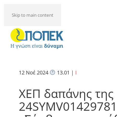
Skip to main content
12 Νοέ 2024
13.01
|
I
ΧΕΠ δαπάνης της
24SYMV01429781