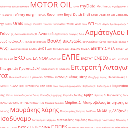
MOTOR OIL
myData
Mytilineos
Mohammad Sanusi Barkindo
MWh
myΘέρμανση
Revoil
refinery margin
Royal Dutch Shell
Saudi Arabian Oil Compan
r
RealNews
REPSOL
RMM
Urals
WTI
rgy
Yiufi
twitter
vintage
Viohalco
voucher
windfall tax
WOOD
World Bank
«Άγιος Χριστόφορος»
΄
Ασμάτογλου 
 Γιάννης
Αναφορά
Αναγνωστόπουλος Θ.
Αρβανιτίδης Γιώργος
Ασία
Βουλή
Βουλγαρία
συρόπουλος Απ.
Βιλιάρδος Βασίλης
Βουλγαρίδης Γιώργος
Βρετανία
Βόρεια 
νις
ΔΙΕΠΠΥ
ΔΙΜΕΑ
ΔΑΟΕ
ΔΕΣΦΑ
Γιάννης Θεοτοκάς
Δ.Α.Ο.Ε.
ΔΕΗ
ΔΕΠΑ Εμπορίας
ΔΙ.Μ.Ε.Α.
ΔΙΥΛΙΣΗ
ΔΙ
ΕΛΠΕ
ΕΚΟ
ΕΝΒΕΘ
ΕΛΙΝΟΙΛ
ΕΛΣΤΑΤ
ΕΕΑ
ΒΕΠ
ΕΕ
ΕΛΑΣ
ΕΛΛΑΚΤΩΡ
ΕΠΑΝΤ
ΕΠΙΤΡΟΠ
Επιτροπή Ανταγω
Επιστρεπτέα Προκαταβολή
Επιτροπάκης Π.
Επιτροπή
ΤΟΣ
Θεοδωρικάκος Τάκης
Ηράκλειο
Θεσσαλονίκη
Ηνωμένο Βασίλειο
ΘΕΡΜΟΙΛ
Θεοχάρης Χάρης
Καρανάσιο
ΚΕΔΑΚ
ΡΕΜΒΑΣΗ
ΚΕΠ
ΚΕΡΔΟΦΟΡΙΑ
ΚΙΝΑ
ΚΤΕΟ
Κίνα
Κίνημα Δημοκρατίας
Καββαθάς Γ.
Καλογήρου Ι.
Κρήτη
άλης
Κυρανάκης Κων
Κλίμα
Κολοκυθάς Αναστάσιος
Κονταξής Δημήτρης
Κορκίδης Βασίλης
Κρίντας Θ.
Μακρυβέλιος Δημήτρης
Μάρδας Δ.
Μ
ΜΕΛΚΟ
ΜΕΡΙΣΜΑ
ΜΗΤΡΩΟ ΑΠΟΒΛΗΤΩΝ
Μάλαμα Κυριακή
Μαυράκης Χάρης
Μελίδης Αλέξανδ
ανώλης
Μαυρομμάτης Γιώργος
Μεθάνιο
 Ισοδύναμο
Μητσοτάκης Κυριάκος
Μεταφορών
Μητρώο
Μπόμπορης Παναγιώτης
Ν.Μάκρη
ΠΟΠΕΚ
ΠΕΤΡΟΛΙΝΑ
ΠΑΣΟΚ
ΡΑΤΑΣΗ
ΠΑΡΙΣΙ
ΠΡΑΤΗΡΙΑ
ΠΡΟΘΕΣΜΙΑ
Πάνας Απόστολος
Πέτη Πέρκα