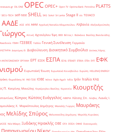
OPEC
PLATTS
OPEC+
newsauto.gr
OIL ONE
Open TV
Optima Bank
Petrolina
SHELL
Stage II
self-test
y
TEXACO
SECU-TECH
SKG
Sokol
Sri Lanka
sts
ΑΑΔΕ
Αλβανία
ΑΦΜ
1
ΑΟΖ
ΑΠΕ
Αγγελική Ναταλία Αδαμοπούλου
Αλεξανδρούπολη
Γιώργος
Αχτσιόγλου Έφη
Αττική
ΒΕΘ
Βέττας Ι.
Βαλκάνια
Βασίλης Βασιλειάδης
Γενική Συνέλευση
ΓΣΕΒΕΕ
Γερμανία
Μακεδονία
ΓΕΜΗ
Γαλλία
Διοικητικό Συμβούλιο
Διαβούλευση
ΥΛΙΣΤΗΡΙΑ
Δαγούμας Θ.
Δούκας Χάρης
ΕΦΚ
ΕΣΠΑ
ΕΡΤ
ΕΣΕΚ
Η ΑΝΤΑΓΩΝΙΣΜΟΥ
ΕΡΓΑΝΗ
ΕΣΥΔ
ΕΤΕΑΕΠ
ΕΤΕΚΑ
ΕΤΕπ
ΕΥΠ
νισμού
Ευρωπαϊκή Ένωση
Ευρωπαϊκό Κοινοβούλιο
Ευρώπη
ΗELLENiQ ENERGY
Ιταλία
ΙΟΒΕ
Ιράν
ΚΑΔ
Θράκη
Θωμαδάκης Μ.
ΙΝΕ-ΓΣΕΕ
Ικόνιο
Ιλχάν Αχμέτ
Ινδία
Κιουρτζής
ς Π.
Κατρίνης Μανώλης
Κεγκέρογλου Βασίλης
Κερατσίνι
Κώτσος Ευάγγελος
Κύπρος
σταντίνος
Λάτσης Σπ.
Λιανός Ι.
ΛΙΒΕΡΙΑ
Λέσβος
Μαυράκης
αμουλάκης Χ.
Μαρκόπουλος Δημήτρης
Μασαλής Γιώργος
Μελίδης Σπύρος
ρος
Μελισσανίδης Δημήτρης
Μερελής Κυριάκος
Ξυδάκης Ηρακλής
ΟΒΕ
ΝΑΞΟΣ
Νέα Μάκρη
ΟΓΑ
ΟΟΣΑ
ΟΦΑΕ
Οικονομικός
Παπαγεωργίου Νίκος
Παπαδοπούλου Έλλη
Παπαδημητρίου Μπ.