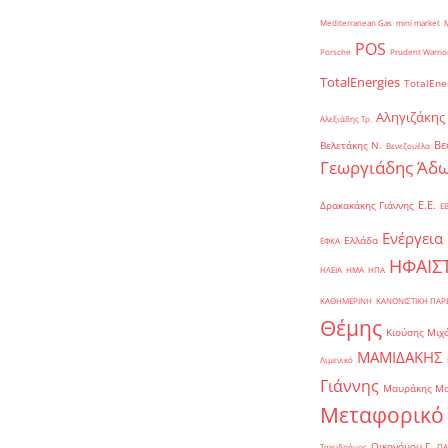
Mediterranean Gas
mini market
POS
Porsche
Prudent Warrio
TotalEnergies
TotalEne
Αληγιζάκης
Αλεξιάδης Τρ.
Βε
Βελετάκης Ν.
Βενεζουέλα
Γεωργιάδης Άδω
Ε.Ε.
Δρακακάκης Γιάννης
Ε
Ενέργεια
Ελλάδα
ΕΦΚΑ
ΗΦΑΙΣ
ΗΛΕΙΑ
ΗΜΑ
ΗΠΑ
ΚΑΘΗΜΕΡΙΝΗ
ΚΑΝΟΝΙΣΤΙΚΗ ΠΑ
Θέμης
Κιούσης Μιχ
ΜΑΜΙΔΑΚΗΣ
Λιμενικό
Γιάννης
Μαυράκης Μ
Μεταφορικό
Οικονόμου Γ.
Ταχυδρόμος
ΠΑ