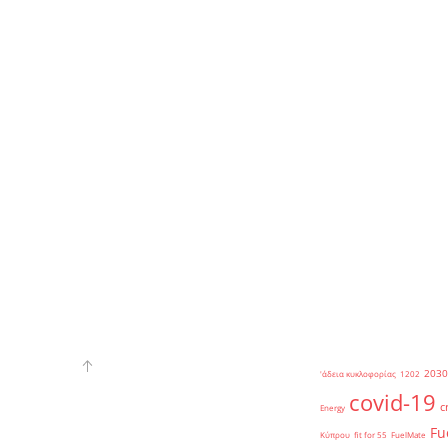
2030
'άδεια κυκλοφορίας
1202
covid-19
c
Energy
Fu
Κύπρου
fit for 55
FuelMate