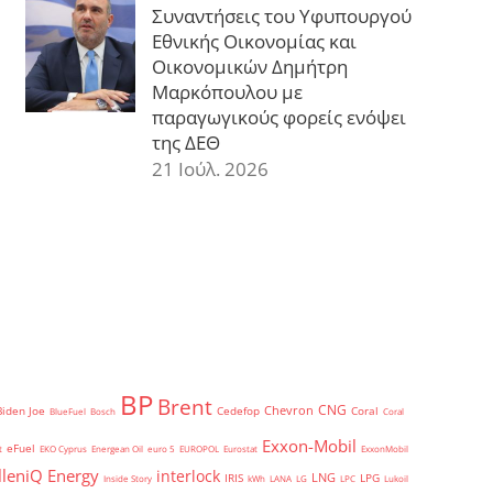
Συναντήσεις του Υφυπουργού
Εθνικής Οικονομίας και
Οικονομικών Δημήτρη
Μαρκόπουλου με
παραγωγικούς φορείς ενόψει
της ΔΕΘ
21 Ιούλ. 2026
BP
Brent
CNG
Chevron
Biden Joe
Cedefop
Coral
BlueFuel
Bosch
Coral
Exxon-Mobil
eFuel
t
EKO Cyprus
Energean Oil
euro 5
EUROPOL
Eurostat
ExxonMobil
lleniQ Energy
interlock
LNG
IRIS
LPG
Inside Story
kWh
LANA
LG
LPC
Lukoil