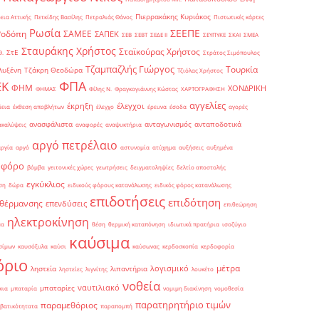
Πιερρακάκης Κυριάκος
εια Αττικής
Πετκίδης Βασίλης
Πετραλιάς Θάνος
Πιστωτικές κάρτες
Ρωσία
ΣΕΕΠΕ
Ροδόπη
ΣΑΜΕΕ
ΣΑΠΕΚ
ΣΕΒ
ΣΕΒΤ
ΣΕΔΕ ΙΙ
ΣΕΥΠΥΚΕ
ΣΚΑΙ
ΣΜΕΑ
Σταυράκης Χρήστος
Σταϊκούρας Χρήστος
ΣτΕ
Θ.
Στράτος Σιμόπουλος
Τζαμπαζλής Γιώργος
Τουρκία
λυξένη
Τζάκρη Θεοδώρα
Τζιόλας Χρήστος
ΦΠΑ
ΕΚ
ΦΗΜ
ΧΟΝΔΡΙΚΗ
ΦΗΜΑΣ
Φίλης Ν.
Φραγκογιάννης Κώστας
ΧΑΡΤΟΓΡΑΦΗΣΗ
αγγελίες
έκρηξη
έλεγχοι
δεια
έκθεση αποβλήτων
έλεγχο
έρευνα
έσοδα
αγορές
ανασφάλιστα
ανταγωνισμός
ανταποδοτικά
ακαλύψεις
αναφορές
αναψυκτήρια
αργό πετρέλαιο
αργία
αργό
αστυνομία
ατύχημα
αυξήσεις
αυξημένα
οφόρο
βόμβα
γειτονικές χώρες
γεωτρήσεις
δειγματοληψίες
δελτίο αποστολής
εγκύκλιος
ση
δώρα
ειδικούς φόρους κατανάλωσης
ειδικός φόρος κατανάλωσης
επιδοτήσεις
επιδότηση
 θέρμανσης
επενδύσεις
επιθεώρηση
ηλεκτροκίνηση
μα
θέση
θερμική καταπόνηση
ιδιωτικά πρατήρια
ισοζύγιο
καύσιμα
σίμων
καυσόξυλα
καύσι
καύσωνας
κερδοσκοπία
κερδοφορία
όριο
μέτρα
λογισμικό
ληστεία
λιπαντήρια
ληστείες
λιγνίτης
λουκέτο
νοθεία
ναυτιλιακό
μπαταρίες
κια
μπαταρία
νομιμη διακίνηση
νομοθεσία
παρατηρητήριο τιμών
παραμεθόριος
βατικότητατα
παραπομπή