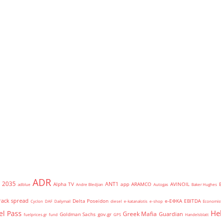
ADR
2035
ANT1
Alpha TV
app
ARAMCO
AVINOIL
adblue
Andre Bledjian
Autogas
Baker Hughes
rack spread
Delta Poseidon
e-ΕΦΚΑ
EBITDA
Cyclon
DAF
Dailymail
diesel
e-katanalotis
e-shop
Economis
He
el Pass
Greek Mafia
Guardian
Goldman Sachs
gov.gr
fuelprices.gr
fund
GPS
Handelsblatt