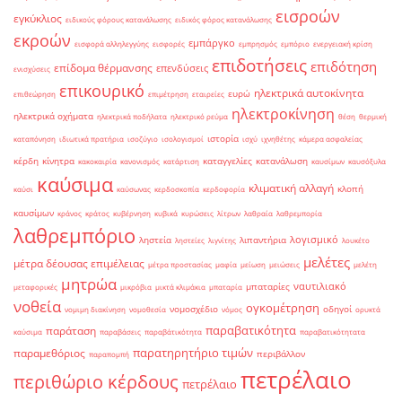
εισροών
εγκύκλιος
ειδικούς φόρους κατανάλωσης
ειδικός φόρος κατανάλωσης
εκροών
εμπάργκο
εισφορά αλληλεγγύης
εισφορές
εμπρησμός
εμπόριο
ενεργειακή κρίση
επιδοτήσεις
επιδότηση
επίδομα θέρμανσης
επενδύσεις
ενισχύσεις
επικουρικό
ηλεκτρικά αυτοκίνητα
ευρώ
επιθεώρηση
επιμέτρηση
εταιρείες
ηλεκτροκίνηση
ηλεκτρικά οχήματα
ηλεκτρικά ποδήλατα
ηλεκτρικό ρεύμα
θέση
θερμική
ιστορία
καταπόνηση
ιδιωτικά πρατήρια
ισοζύγιο
ισολογισμοί
ισχύ
ιχνηθέτης
κάμερα ασφαλείας
κέρδη
κίνητρα
καταγγελίες
κατανάλωση
κακοκαιρία
κανονισμός
κατάρτιση
καυσίμων
καυσόξυλα
καύσιμα
κλιματική αλλαγή
κλοπή
καύσι
καύσωνας
κερδοσκοπία
κερδοφορία
καυσίμων
κράνος
κράτος
κυβέρνηση
κυβικά
κυρώσεις
λίτρων
λαθραία
λαθρεμπορία
λαθρεμπόριο
λογισμικό
ληστεία
λιπαντήρια
ληστείες
λιγνίτης
λουκέτο
μελέτες
μέτρα δέουσας επιμέλειας
μέτρα προστασίας
μαφία
μείωση
μειώσεις
μελέτη
μητρώα
ναυτιλιακό
μπαταρίες
μεταφορικές
μικρόβια
μικτά κλιμάκια
μπαταρία
νοθεία
ογκομέτρηση
νομοσχέδιο
οδηγοί
νομιμη διακίνηση
νομοθεσία
νόμος
ορυκτά
παραβατικότητα
παράταση
καύσιμα
παραβάσεις
παραβάτικότητα
παραβατικότητατα
παρατηρητήριο τιμών
παραμεθόριος
περιβάλλον
παραπομπή
πετρέλαιο
περιθώριο κέρδους
πετρέλαιο