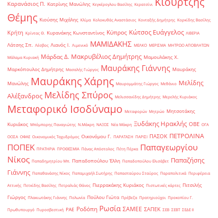
Κιουρτζής
Καρανάσιος Π.
Κατρίνης Μανώλης
Κεγκέρογλου Βασίλης
Κερατσίνι
Θέμης
Κιούσης Μιχάλης
Κλίμα
Κολοκυθάς Αναστάσιος
Κονταξής Δημήτρης
Κορκίδης Βασίλης
Κώτσος Ευάγγελος
Κύπρος
Κρήτη
Κυρανάκης Κωνσταντίνος
Κρίντας Θ.
ΛΙΒΕΡΙΑ
ΜΑΜΙΔΑΚΗΣ
Λάτσης Σπ.
Λιανός Ι.
Λέσβος
Λιμενικό
ΜΕΛΚΟ
ΜΕΡΙΣΜΑ
ΜΗΤΡΩΟ ΑΠΟΒΛΗΤΩΝ
Μακρυβέλιος Δημήτρης
Μάρδας Δ.
Μαμουλάκης Χ.
Μάλαμα Κυριακή
Μαυράκης Γιάννης
Μαρκόπουλος Δημήτρης
Μαυράκης
Μασαλής Γιώργος
Μαυράκης Χάρης
Μελίδης
Μανώλης
Μαυρομμάτης Γιώργος
Μεθάνιο
Μελίδης Σπύρος
Αλέξανδρος
Μελισσανίδης Δημήτρης
Μερελής Κυριάκος
Μεταφορικό Ισοδύναμο
Μητσοτάκης
Μεταφορών
Μητρώο
Ξυδάκης Ηρακλής
ΟΒΕ
Κυριάκος
Μπόμπορης Παναγιώτης
Ν.Μάκρη
ΝΑΞΟΣ
Νέα Μάκρη
ΟΓΑ
ΠΕΤΡΟΛΙΝΑ
ΠΑΣΟΚ
Οικονόμου Γ.
ΟΟΣΑ
ΟΦΑΕ
Οικονομικός Ταχυδρόμος
ΠΑΡΑΤΑΣΗ
ΠΑΡΙΣΙ
ΠΟΠΕΚ
Παπαγεωργίου
ΠΡΑΤΗΡΙΑ
ΠΡΟΘΕΣΜΙΑ
Πάνας Απόστολος
Πέτη Πέρκα
Νίκος
Παπαζήσης
Παπαδοπούλου Έλλη
Παπαδημητρίου Μπ.
Παπαδοπούλου Ελισάβετ
Γιάννης
Παπαθανάσης Νίκος
Παπαμιχαήλ Σωτήρης
Παπασταύρου Σταύρος
Παραπολιτικά
Περιφέρεια
Πιερρακάκης Κυριάκος
Πιτσιλής
Αττικής
Πετκίδης Βασίλης
Πετραλιάς Θάνος
Πιστωτικές κάρτες
Γιώργος
Πούλου Γιώτα
Πλακιωτάκης Γιάννης
Πολωνία
Πρέβεζα
Πρατηριούχοι
Προκοπίου Γ.
Ρωσία
Ροδόπη
ΣΑΜΕΕ
ΣΑΠΕΚ
ΡΑΕ
Πρωθυπουργό
Πυροσβεστική
ΣΕΒ
ΣΕΒΤ
ΣΕΔΕ ΙΙ