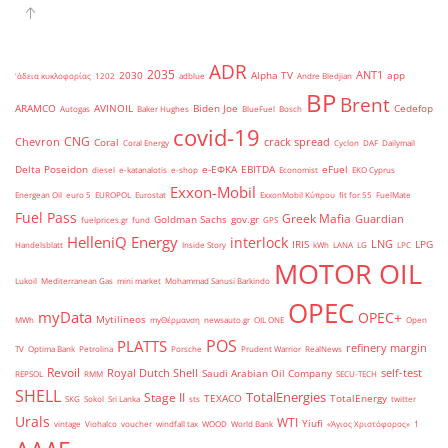
ADR
2035
ANT1
2030
Alpha TV
app
'άδεια κυκλοφορίας
1202
adblue
Andre Bledjian
BP
Brent
ARAMCO
AVINOIL
Biden Joe
Cedefop
Autogas
Baker Hughes
BlueFuel
Bosch
covid-19
CNG
Chevron
crack spread
Coral
Coral Energy
Cyclon
DAF
Dailymail
Delta Poseidon
e-ΕΦΚΑ
EBITDA
eFuel
diesel
e-katanalotis
e-shop
Economist
EKO Cyprus
Exxon-Mobil
Energean Oil
euro 5
EUROPOL
Eurostat
ExxonMobil Κύπρου
fit for 55
FuelMate
Fuel Pass
Greek Mafia
Guardian
Goldman Sachs
gov.gr
fuelprices.gr
fund
GPS
HelleniQ Energy
interlock
LNG
IRIS
LPG
Handelsblatt
Inside Story
kWh
LANA
LG
LPC
MOTOR OIL
Lukoil
Mediterranean Gas
mini market
Mohammad Sanusi Barkindo
OPEC
myData
OPEC+
Mytilineos
MWh
myΘέρμανση
newsauto.gr
OIL ONE
Open
POS
PLATTS
refinery margin
TV
Optima Bank
Petrolina
Porsche
Prudent Warrior
RealNews
Revoil
Royal Dutch Shell
self-test
Saudi Arabian Oil Company
REPSOL
RMM
SECU-TECH
SHELL
TotalEnergies
Stage II
TEXACO
TotalEnergy
SKG
Sokol
Sri Lanka
sts
twitter
Urals
WTI
Yiufi
vintage
Viohalco
voucher
windfall tax
WOOD
World Bank
«Άγιος Χριστόφορος»
΄1