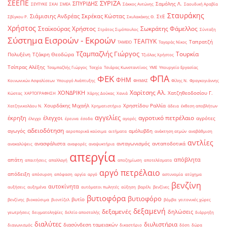
ΣΕΕΠΕ
ΣΥΡΙΖΑ
ΣΠΥΡΙΔΗΣ
Σαμόλης Λ.
ΣΕΥΠΥΚΕ
ΣΚΑΙ
ΣΜΕΑ
Σάκκος Αντώνης
Σαουδική Αραβία
Σταυράκης
Σιάμισιης Ανδρέας
Σκρέκας Κώστας
ΣτΕ
Σβίγκου Ρ.
Σκυλακάκης Θ.
Χρήστος
Σταϊκούρας Χρήστος
Σωκράτης Φάμελλος
Στράτος Σιμόπουλος
Σύνταξη
Σύστημα Εισροών - Εκροών
ΤΕΑΠΥΚ
Ταπρατζή
ΤΑΜΕΙΟ
Ταγαράς Νίκος
Τζαμπαζλής Γιώργος
Τουρκία
Πολυξένη
Τζάκρη Θεοδώρα
Τζιόλας Χρήστος
Τσίπρας Αλέξης
Τσαμπαζλής Γιώργος
Τσεχία
Τσιάρας Κωνσταντίνος
ΥΜΕ
Υπουργείο Εργασίας
ΦΠΑ
ΦΕΚ
ΦΗΜ
Κοινωνικών Ασφαλίσεων
Υπουργό Ανάπτυξης
ΦΗΜΑΣ
Φίλης Ν.
Φραγκογιάννης
Χαρίτσης Αλ.
ΧΟΝΔΡΙΚΗ
Χατζηθεοδοσίου Γ.
Κώστας
ΧΑΡΤΟΓΡΑΦΗΣΗ
Χάρης Δούκας
Χανιά
Χουρδάκης Μιχαήλ
Χρηστίδου Ραλλία
Χατζηνικολάου Ν.
Χρηματιστήριο
άδεια
έκθεση αποβλήτων
αγγελίες
αγροτικό πετρέλαιο
έκρηξη
έλεγχοι
αγρότες
έλεγχο
έρευνα
έσοδα
αγορές
αδειοδότηση
αγωγός
αμόλυβδη
αεροπορικά καύσιμα
αιτήματα
ανάκτηση ατμών
αναβάθμιση
αντλίες
ανασφάλιστα
ανταγωνισμός
ανταποδοτικά
ανακαλύψεις
αναφορές
αναψυκτήρια
απεργία
απόβλητα
απάτη
απαιτήσεις
απαλλαγή
αποζημίωση
αποτελέσματα
αργό πετρέλαιο
απόδειξη
απόσυρση
απόφαση
αργία
αργό
αστυνομία
ατύχημα
βενζίνη
αυτοκίνητα
αυξήσεις
αυξημένα
αυτόματοι πωλητές
αύξηση
βαρέλι
βενζίνες
βυτιοφόρα
βυτιοφόρο
βυτίο
βενζίνης
βιοκαύσιμα
βιοντίζελ
βόμβα
γειτονικές χώρες
δεξαμενή
δεξαμενές
δηλώσεις
γεωτρήσεις
δειγματοληψίες
δελτίο αποστολής
διάρρηξη
διαλύτες
διυλιστήρια
διασύνδεση ταμειακών
διαγωνισμός
δικαστήριο
δόση
δώρα