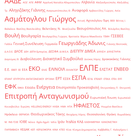
ΑΑΔΕ
Αλβανία
ΑΦΜ
ΑΟΖ
ΑΠΕ
Αγγελική Ναταλία Αδαμοπούλου
Αλεξανδρούπολη
Αλεξιάδης
Αληγιζάκης Γιάννης
Αναφορά
Τρ.
Αναγνωστόπουλος Θ.
Αρβανιτίδης Γιώργος
Ασία
Ασμάτογλου Γιώργος
Αχτσιόγλου Έφη
Αττική
ΒΕΘ
Βέττας Ι.
Βεσυρόπουλος Απ.
Βελετάκης Ν.
Βαλκάνια
Βασίλης Βασιλειάδης
Βενεζουέλα
Βιλιάρδος Βασίλης
Βουλή
Βουλγαρία
ΓΣΕΒΕΕ
Βουλγαρίδης Γιώργος
Βρετανία
Βόρεια Μακεδονία
ΓΕΜΗ
Γεωργιάδης Άδωνις
Γενική Συνέλευση
Γερμανία
Γαλλία
Γιάννης Θεοτοκάς
ΔΙΕΠΠΥ
ΔΙΜΕΑ
ΔΑΟΕ
ΔΕΣΦΑ
Δ.Α.Ο.Ε.
ΔΕΗ
ΔΕΠΑ Εμπορίας
ΔΙ.Μ.Ε.Α.
ΔΙΥΛΙΣΗ
ΔΙΥΛΙΣΤΗΡΙΑ
Διοικητικό Συμβούλιο
Διαβούλευση
Δρακακάκης Γιάννης
Δαγούμας Θ.
Δούκας Χάρης
ΕΛΠΕ
ΕΚΟ
ΕΝΒΕΘ
ΕΛΙΝΟΙΛ
ΕΛΣΤΑΤ
Ε.Ε.
ΕΕΑ
ΕΒΕΠ
ΕΕ
ΕΛΑΣ
ΕΛΛΑΚΤΩΡ
ΕΣΠΑ
ΕΡΤ
ΕΣΕΚ
ΕΠΑΝΤ
ΕΠΙΤΡΟΠΗ ΑΝΤΑΓΩΝΙΣΜΟΥ
ΕΡΓΑΝΗ
ΕΣΥΔ
ΕΤΕΑΕΠ
ΕΤΕΚΑ
ΕΤΕπ
ΕΥΠ
ΕΦΚ
Ενέργεια
Επιστρεπτέα Προκαταβολή
Ελλάδα
ΕΦΚΑ
Επιτροπάκης Π.
Επιτροπή
Επιτροπή Ανταγωνισμού
Ευρωπαϊκή Ένωση
Ευρωπαϊκό
ΗΦΑΙΣΤΟΣ
Κοινοβούλιο
Ευρώπη
ΗELLENiQ ENERGY
ΗΛΕΙΑ
ΗΜΑ
ΗΠΑ
Ηνωμένο Βασίλειο
Θεοδωρικάκος Τάκης
Ηράκλειο
Θεσσαλονίκη
Θράκη
ΘΕΡΜΟΙΛ
Θεοχάρης Χάρης
Θωμαδάκης
Ιταλία
ΙΟΒΕ
Ιράν
ΚΑΔ
Μ.
ΙΝΕ-ΓΣΕΕ
Ικόνιο
Ιλχάν Αχμέτ
Ινδία
ΚΑΘΗΜΕΡΙΝΗ
ΚΑΝΟΝΙΣΤΙΚΗ
ΚΕΔΑΚ
ΠΑΡΕΜΒΑΣΗ
ΚΕΠ
ΚΕΡΔΟΦΟΡΙΑ
ΚΙΝΑ
ΚΤΕΟ
Κίνα
Κίνημα Δημοκρατίας
Καββαθάς Γ.
Καλογήρου Ι.