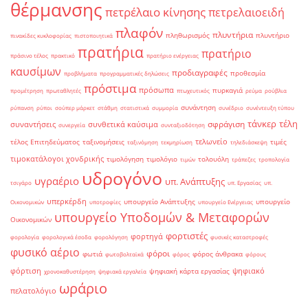
θέρμανσης
πετρέλαιο κίνησης
πετρελαιοειδή
πλαφόν
πλυντήρια
πληθωρισμός
πλυντήριο
πινακίδες κυκλοφορίας
πιστοποιητικά
πρατήρια
πρατήριο
πράσινο τέλος
πρακτικό
πρατήριο ενέργειας
καυσίμων
προδιαγραφές
προθεσμία
προβλήματα
προγραμματικές δηλώσεις
πρόστιμα
πρόσωπα
πυρκαγιά
προμέτρηση
πρωταθλητές
πτωχευτικός
ρεύμα
ρούβλια
συνάντηση
ρύπανση
ρύποι
σούπερ μάρκετ
στάθμη
στατιστικά
συμμορία
συνέδριο
συνέντευξη τύπου
τάνκερ
τέλη
σφράγιση
συναντήσεις
συνθετικά καύσιμα
συνεργεία
συνταξιοδότηση
τελωνείο
τέλος Επιτηδεύματος
ταξινομήσεις
τιμές
ταξινόμηση
τεκμηρίωση
τηλεδιάσκεψη
τιμοκατάλογοι χονδρικής
τιμολόγηση
τιμολόγιο
τολουόλη
τιμών
τράπεζες
τροπολογία
υδρογόνο
υγραέριο
υπ. Ανάπτυξης
τσιγάρο
υπ. Εργασίας
υπ.
υπερκέρδη
υπουργείο Ανάπτυξης
υπουργείο
Οικονομικών
υποτροφίες
υπουργείο Ενέργειας
υπουργείο Υποδομών & Μεταφορών
Οικονομικών
φορτιστές
φορτηγά
φορολογία
φορολογικά έσοδα
φορολόγηση
φυσικές καταστροφές
φυσικό αέριο
φόροι
φωτιά
φόρος άνθρακα
φωτοβολταϊκά
φόρος
φόρους
φόρτιση
ψηφιακό
ψηφιακή κάρτα εργασίας
χρονοκαθυστέρηση
ψηφιακά εργαλεία
ωράριο
πελατολόγιο