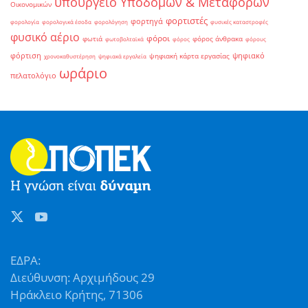
υπουργείο Υποδομών & Μεταφορών
Οικονομικών
φορτιστές
φορτηγά
φορολογία
φορολογικά έσοδα
φορολόγηση
φυσικές καταστροφές
φυσικό αέριο
φόροι
φωτιά
φόρος άνθρακα
φωτοβολταϊκά
φόρος
φόρους
φόρτιση
ψηφιακό
ψηφιακή κάρτα εργασίας
χρονοκαθυστέρηση
ψηφιακά εργαλεία
ωράριο
πελατολόγιο
ΕΔΡΑ:
Διεύθυνση: Αρχιμήδους 29
Ηράκλειο Κρήτης, 71306