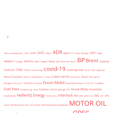
ADR
2035
ANT1
2030
Alpha TV
app
'άδεια κυκλοφορίας
1202
adblue
Andre Bledjian
BP
Brent
ARAMCO
AVINOIL
Biden Joe
Cedefop
Autogas
Baker Hughes
BlueFuel
Bosch
covid-19
CNG
Chevron
crack spread
Coral
Coral Energy
Cyclon
DAF
Dailymail
Delta Poseidon
e-ΕΦΚΑ
EBITDA
eFuel
diesel
e-katanalotis
e-shop
Economist
EKO Cyprus
Exxon-Mobil
Energean Oil
euro 5
EUROPOL
Eurostat
ExxonMobil Κύπρου
fit for 55
FuelMate
Fuel Pass
Greek Mafia
Guardian
Goldman Sachs
gov.gr
fuelprices.gr
fund
GPS
HelleniQ Energy
interlock
LNG
IRIS
LPG
Handelsblatt
Inside Story
kWh
LANA
LG
LPC
MOTOR OIL
Lukoil
Mediterranean Gas
mini market
Mohammad Sanusi Barkindo