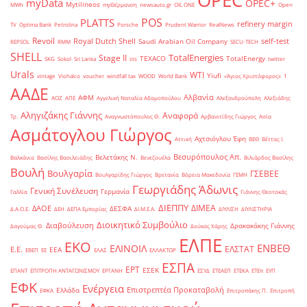
OPEC
myData
OPEC+
Mytilineos
MWh
myΘέρμανση
newsauto.gr
OIL ONE
Open
POS
PLATTS
refinery margin
TV
Optima Bank
Petrolina
Porsche
Prudent Warrior
RealNews
Revoil
Royal Dutch Shell
self-test
Saudi Arabian Oil Company
REPSOL
RMM
SECU-TECH
SHELL
TotalEnergies
Stage II
TEXACO
TotalEnergy
SKG
Sokol
Sri Lanka
sts
twitter
Urals
WTI
Yiufi
vintage
Viohalco
voucher
windfall tax
WOOD
World Bank
«Άγιος Χριστόφορος»
΄1
ΑΑΔΕ
Αλβανία
ΑΦΜ
ΑΟΖ
ΑΠΕ
Αγγελική Ναταλία Αδαμοπούλου
Αλεξανδρούπολη
Αλεξιάδης
Αληγιζάκης Γιάννης
Αναφορά
Τρ.
Αναγνωστόπουλος Θ.
Αρβανιτίδης Γιώργος
Ασία
Ασμάτογλου Γιώργος
Αχτσιόγλου Έφη
Αττική
ΒΕΘ
Βέττας Ι.
Βεσυρόπουλος Απ.
Βελετάκης Ν.
Βαλκάνια
Βασίλης Βασιλειάδης
Βενεζουέλα
Βιλιάρδος Βασίλης
Βουλή
Βουλγαρία
ΓΣΕΒΕΕ
Βουλγαρίδης Γιώργος
Βρετανία
Βόρεια Μακεδονία
ΓΕΜΗ
Γεωργιάδης Άδωνις
Γενική Συνέλευση
Γερμανία
Γαλλία
Γιάννης Θεοτοκάς
ΔΙΕΠΠΥ
ΔΙΜΕΑ
ΔΑΟΕ
ΔΕΣΦΑ
Δ.Α.Ο.Ε.
ΔΕΗ
ΔΕΠΑ Εμπορίας
ΔΙ.Μ.Ε.Α.
ΔΙΥΛΙΣΗ
ΔΙΥΛΙΣΤΗΡΙΑ
Διοικητικό Συμβούλιο
Διαβούλευση
Δρακακάκης Γιάννης
Δαγούμας Θ.
Δούκας Χάρης
ΕΛΠΕ
ΕΚΟ
ΕΝΒΕΘ
ΕΛΙΝΟΙΛ
ΕΛΣΤΑΤ
Ε.Ε.
ΕΕΑ
ΕΒΕΠ
ΕΕ
ΕΛΑΣ
ΕΛΛΑΚΤΩΡ
ΕΣΠΑ
ΕΡΤ
ΕΣΕΚ
ΕΠΑΝΤ
ΕΠΙΤΡΟΠΗ ΑΝΤΑΓΩΝΙΣΜΟΥ
ΕΡΓΑΝΗ
ΕΣΥΔ
ΕΤΕΑΕΠ
ΕΤΕΚΑ
ΕΤΕπ
ΕΥΠ
ΕΦΚ
Ενέργεια
Επιστρεπτέα Προκαταβολή
Ελλάδα
ΕΦΚΑ
Επιτροπάκης Π.
Επιτροπή