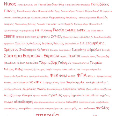
Νίκος
Παπαζήσης
Παπαδοπούλου Έλλη
Παπαδημητρίου Μπ.
Παπαδοπούλου Ελισάβετ
Γιάννης
Παπαθανάσης Νίκος
Παπαμιχαήλ Σωτήρης
Παπασταύρου Σταύρος
Παραπολιτικά
Περιφέρεια
Πιερρακάκης Κυριάκος
Πιτσιλής
Αττικής
Πετκίδης Βασίλης
Πετραλιάς Θάνος
Πιστωτικές κάρτες
Γιώργος
Πούλου Γιώτα
Πλακιωτάκης Γιάννης
Πολωνία
Πρέβεζα
Πρατηριούχοι
Προκοπίου Γ.
Ρωσία
Ροδόπη
ΣΑΜΕΕ
ΣΑΠΕΚ
ΡΑΕ
Πρωθυπουργό
Πυροσβεστική
ΣΕΒ
ΣΕΒΤ
ΣΕΔΕ ΙΙ
ΣΕΕΠΕ
ΣΥΡΙΖΑ
ΣΠΥΡΙΔΗΣ
Σαμόλης Λ.
ΣΕΥΠΥΚΕ
ΣΚΑΙ
ΣΜΕΑ
Σάκκος Αντώνης
Σαουδική Αραβία
Σταυράκης
Σιάμισιης Ανδρέας
Σκρέκας Κώστας
ΣτΕ
Σβίγκου Ρ.
Σκυλακάκης Θ.
Χρήστος
Σταϊκούρας Χρήστος
Σωκράτης Φάμελλος
Στράτος Σιμόπουλος
Σύνταξη
Σύστημα Εισροών - Εκροών
ΤΕΑΠΥΚ
Ταπρατζή
ΤΑΜΕΙΟ
Ταγαράς Νίκος
Τζαμπαζλής Γιώργος
Τουρκία
Πολυξένη
Τζάκρη Θεοδώρα
Τζιόλας Χρήστος
Τσίπρας Αλέξης
Τσαμπαζλής Γιώργος
Τσεχία
Τσιάρας Κωνσταντίνος
ΥΜΕ
Υπουργείο Εργασίας
ΦΠΑ
ΦΕΚ
ΦΗΜ
Κοινωνικών Ασφαλίσεων
Υπουργό Ανάπτυξης
ΦΗΜΑΣ
Φίλης Ν.
Φραγκογιάννης
Χαρίτσης Αλ.
ΧΟΝΔΡΙΚΗ
Χατζηθεοδοσίου Γ.
Κώστας
ΧΑΡΤΟΓΡΑΦΗΣΗ
Χάρης Δούκας
Χανιά
Χουρδάκης Μιχαήλ
Χρηστίδου Ραλλία
Χατζηνικολάου Ν.
Χρηματιστήριο
άδεια
έκθεση αποβλήτων
αγγελίες
αγροτικό πετρέλαιο
έκρηξη
έλεγχοι
αγρότες
έλεγχο
έρευνα
έσοδα
αγορές
αδειοδότηση
αγωγός
αμόλυβδη
αεροπορικά καύσιμα
αιτήματα
ανάκτηση ατμών
αναβάθμιση
αντλίες
ανασφάλιστα
ανταγωνισμός
ανταποδοτικά
ανακαλύψεις
αναφορές
αναψυκτήρια
απεργία