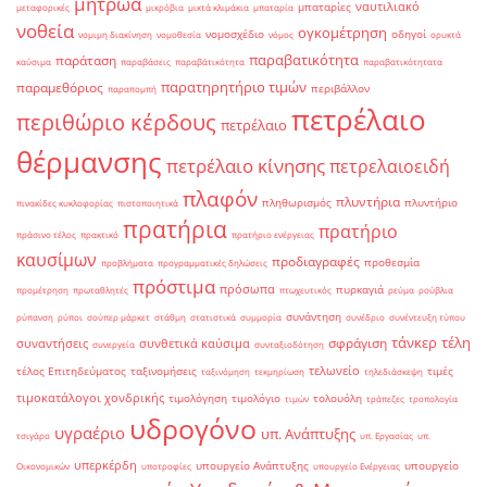
μητρώα
ναυτιλιακό
μπαταρίες
μεταφορικές
μικρόβια
μικτά κλιμάκια
μπαταρία
νοθεία
ογκομέτρηση
νομοσχέδιο
οδηγοί
νομιμη διακίνηση
νομοθεσία
νόμος
ορυκτά
παραβατικότητα
παράταση
καύσιμα
παραβάσεις
παραβάτικότητα
παραβατικότητατα
παρατηρητήριο τιμών
παραμεθόριος
περιβάλλον
παραπομπή
πετρέλαιο
περιθώριο κέρδους
πετρέλαιο
θέρμανσης
πετρέλαιο κίνησης
πετρελαιοειδή
πλαφόν
πλυντήρια
πληθωρισμός
πλυντήριο
πινακίδες κυκλοφορίας
πιστοποιητικά
πρατήρια
πρατήριο
πράσινο τέλος
πρακτικό
πρατήριο ενέργειας
καυσίμων
προδιαγραφές
προθεσμία
προβλήματα
προγραμματικές δηλώσεις
πρόστιμα
πρόσωπα
πυρκαγιά
προμέτρηση
πρωταθλητές
πτωχευτικός
ρεύμα
ρούβλια
συνάντηση
ρύπανση
ρύποι
σούπερ μάρκετ
στάθμη
στατιστικά
συμμορία
συνέδριο
συνέντευξη τύπου
τάνκερ
τέλη
σφράγιση
συναντήσεις
συνθετικά καύσιμα
συνεργεία
συνταξιοδότηση
τελωνείο
τέλος Επιτηδεύματος
ταξινομήσεις
τιμές
ταξινόμηση
τεκμηρίωση
τηλεδιάσκεψη
τιμοκατάλογοι χονδρικής
τιμολόγηση
τιμολόγιο
τολουόλη
τιμών
τράπεζες
τροπολογία
υδρογόνο
υγραέριο
υπ. Ανάπτυξης
τσιγάρο
υπ. Εργασίας
υπ.
υπερκέρδη
υπουργείο Ανάπτυξης
υπουργείο
Οικονομικών
υποτροφίες
υπουργείο Ενέργειας