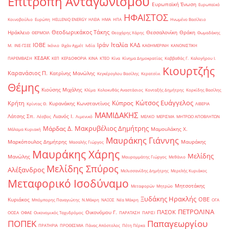
Επιτροπή Ανταγωνισμού
Ευρωπαϊκή Ένωση
Ευρωπαϊκό
ΗΦΑΙΣΤΟΣ
Κοινοβούλιο
Ευρώπη
ΗELLENiQ ENERGY
ΗΛΕΙΑ
ΗΜΑ
ΗΠΑ
Ηνωμένο Βασίλειο
Θεοδωρικάκος Τάκης
Ηράκλειο
Θεσσαλονίκη
Θράκη
ΘΕΡΜΟΙΛ
Θεοχάρης Χάρης
Θωμαδάκης
Ιταλία
ΙΟΒΕ
Ιράν
ΚΑΔ
Μ.
ΙΝΕ-ΓΣΕΕ
Ικόνιο
Ιλχάν Αχμέτ
Ινδία
ΚΑΘΗΜΕΡΙΝΗ
ΚΑΝΟΝΙΣΤΙΚΗ
ΚΕΔΑΚ
ΠΑΡΕΜΒΑΣΗ
ΚΕΠ
ΚΕΡΔΟΦΟΡΙΑ
ΚΙΝΑ
ΚΤΕΟ
Κίνα
Κίνημα Δημοκρατίας
Καββαθάς Γ.
Καλογήρου Ι.
Κιουρτζής
Καρανάσιος Π.
Κατρίνης Μανώλης
Κεγκέρογλου Βασίλης
Κερατσίνι
Θέμης
Κιούσης Μιχάλης
Κλίμα
Κολοκυθάς Αναστάσιος
Κονταξής Δημήτρης
Κορκίδης Βασίλης
Κώτσος Ευάγγελος
Κύπρος
Κρήτη
Κυρανάκης Κωνσταντίνος
Κρίντας Θ.
ΛΙΒΕΡΙΑ
ΜΑΜΙΔΑΚΗΣ
Λάτσης Σπ.
Λιανός Ι.
Λέσβος
Λιμενικό
ΜΕΛΚΟ
ΜΕΡΙΣΜΑ
ΜΗΤΡΩΟ ΑΠΟΒΛΗΤΩΝ
Μακρυβέλιος Δημήτρης
Μάρδας Δ.
Μαμουλάκης Χ.
Μάλαμα Κυριακή
Μαυράκης Γιάννης
Μαρκόπουλος Δημήτρης
Μαυράκης
Μασαλής Γιώργος
Μαυράκης Χάρης
Μελίδης
Μανώλης
Μαυρομμάτης Γιώργος
Μεθάνιο
Μελίδης Σπύρος
Αλέξανδρος
Μελισσανίδης Δημήτρης
Μερελής Κυριάκος
Μεταφορικό Ισοδύναμο
Μητσοτάκης
Μεταφορών
Μητρώο
Ξυδάκης Ηρακλής
ΟΒΕ
Κυριάκος
Μπόμπορης Παναγιώτης
Ν.Μάκρη
ΝΑΞΟΣ
Νέα Μάκρη
ΟΓΑ
ΠΕΤΡΟΛΙΝΑ
ΠΑΣΟΚ
Οικονόμου Γ.
ΟΟΣΑ
ΟΦΑΕ
Οικονομικός Ταχυδρόμος
ΠΑΡΑΤΑΣΗ
ΠΑΡΙΣΙ
ΠΟΠΕΚ
Παπαγεωργίου
ΠΡΑΤΗΡΙΑ
ΠΡΟΘΕΣΜΙΑ
Πάνας Απόστολος
Πέτη Πέρκα