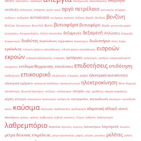
απόβλητα
απάτη
απαιτήσεις
απαλλαγή
αποζημίωση
αποτελέσματα
αργό πετρέλαιο
απόδειξη
απόσυρση
απόφαση
αργία
αργό
αστυνομία
ατύχημα
βενζίνη
αυτοκίνητα
αυξήσεις
αυξημένα
αυτόματοι πωλητές
αύξηση
βαρέλι
βενζίνες
βυτιοφόρα
βυτιοφόρο
βυτίο
βενζίνης
βιοκαύσιμα
βιοντίζελ
βόμβα
γειτονικές χώρες
δεξαμενή
δεξαμενές
δηλώσεις
γεωτρήσεις
δειγματοληψίες
δελτίο αποστολής
διάρρηξη
διαλύτες
διυλιστήρια
διασύνδεση ταμειακών
διαγωνισμός
δικαστήριο
δόση
δώρα
εισροών
εγκύκλιος
ειδικούς φόρους κατανάλωσης
ειδικός φόρος κατανάλωσης
εκροών
εμπάργκο
εισφορά αλληλεγγύης
εισφορές
εμπρησμός
εμπόριο
ενεργειακή κρίση
επιδοτήσεις
επιδότηση
επίδομα θέρμανσης
επενδύσεις
ενισχύσεις
επικουρικό
ηλεκτρικά αυτοκίνητα
ευρώ
επιθεώρηση
επιμέτρηση
εταιρείες
ηλεκτροκίνηση
ηλεκτρικά οχήματα
ηλεκτρικά ποδήλατα
ηλεκτρικό ρεύμα
θέση
θερμική
ιστορία
καταπόνηση
ιδιωτικά πρατήρια
ισοζύγιο
ισολογισμοί
ισχύ
ιχνηθέτης
κάμερα ασφαλείας
κέρδη
κίνητρα
καταγγελίες
κατανάλωση
κακοκαιρία
κανονισμός
κατάρτιση
καυσίμων
καυσόξυλα
καύσιμα
κλιματική αλλαγή
κλοπή
καύσι
καύσωνας
κερδοσκοπία
κερδοφορία
καυσίμων
κράνος
κράτος
κυβέρνηση
κυβικά
κυρώσεις
λίτρων
λαθραία
λαθρεμπορία
λαθρεμπόριο
λογισμικό
ληστεία
λιπαντήρια
ληστείες
λιγνίτης
λουκέτο
μελέτες
μέτρα δέουσας επιμέλειας
μέτρα προστασίας
μαφία
μείωση
μειώσεις
μελέτη