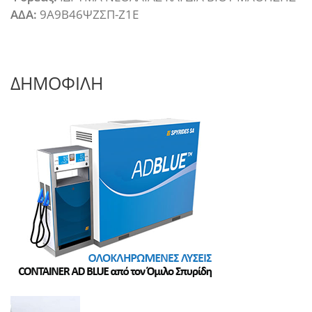
ΑΔΑ:
9Α9Β46ΨΖΣΠ-Ζ1Ε
ΔΗΜΟΦΙΛΗ