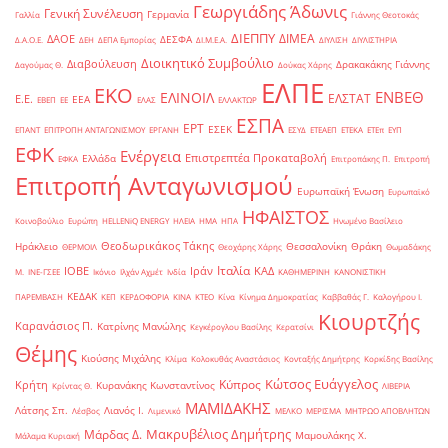
Γεωργιάδης Άδωνις
Γενική Συνέλευση
Γερμανία
Γαλλία
Γιάννης Θεοτοκάς
ΔΙΕΠΠΥ
ΔΙΜΕΑ
ΔΑΟΕ
ΔΕΣΦΑ
Δ.Α.Ο.Ε.
ΔΕΗ
ΔΕΠΑ Εμπορίας
ΔΙ.Μ.Ε.Α.
ΔΙΥΛΙΣΗ
ΔΙΥΛΙΣΤΗΡΙΑ
Διοικητικό Συμβούλιο
Διαβούλευση
Δρακακάκης Γιάννης
Δαγούμας Θ.
Δούκας Χάρης
ΕΛΠΕ
ΕΚΟ
ΕΝΒΕΘ
ΕΛΙΝΟΙΛ
ΕΛΣΤΑΤ
Ε.Ε.
ΕΕΑ
ΕΒΕΠ
ΕΕ
ΕΛΑΣ
ΕΛΛΑΚΤΩΡ
ΕΣΠΑ
ΕΡΤ
ΕΣΕΚ
ΕΠΑΝΤ
ΕΠΙΤΡΟΠΗ ΑΝΤΑΓΩΝΙΣΜΟΥ
ΕΡΓΑΝΗ
ΕΣΥΔ
ΕΤΕΑΕΠ
ΕΤΕΚΑ
ΕΤΕπ
ΕΥΠ
ΕΦΚ
Ενέργεια
Επιστρεπτέα Προκαταβολή
Ελλάδα
ΕΦΚΑ
Επιτροπάκης Π.
Επιτροπή
Επιτροπή Ανταγωνισμού
Ευρωπαϊκή Ένωση
Ευρωπαϊκό
ΗΦΑΙΣΤΟΣ
Κοινοβούλιο
Ευρώπη
ΗELLENiQ ENERGY
ΗΛΕΙΑ
ΗΜΑ
ΗΠΑ
Ηνωμένο Βασίλειο
Θεοδωρικάκος Τάκης
Ηράκλειο
Θεσσαλονίκη
Θράκη
ΘΕΡΜΟΙΛ
Θεοχάρης Χάρης
Θωμαδάκης
Ιταλία
ΙΟΒΕ
Ιράν
ΚΑΔ
Μ.
ΙΝΕ-ΓΣΕΕ
Ικόνιο
Ιλχάν Αχμέτ
Ινδία
ΚΑΘΗΜΕΡΙΝΗ
ΚΑΝΟΝΙΣΤΙΚΗ
ΚΕΔΑΚ
ΠΑΡΕΜΒΑΣΗ
ΚΕΠ
ΚΕΡΔΟΦΟΡΙΑ
ΚΙΝΑ
ΚΤΕΟ
Κίνα
Κίνημα Δημοκρατίας
Καββαθάς Γ.
Καλογήρου Ι.
Κιουρτζής
Καρανάσιος Π.
Κατρίνης Μανώλης
Κεγκέρογλου Βασίλης
Κερατσίνι
Θέμης
Κιούσης Μιχάλης
Κλίμα
Κολοκυθάς Αναστάσιος
Κονταξής Δημήτρης
Κορκίδης Βασίλης
Κώτσος Ευάγγελος
Κύπρος
Κρήτη
Κυρανάκης Κωνσταντίνος
Κρίντας Θ.
ΛΙΒΕΡΙΑ
ΜΑΜΙΔΑΚΗΣ
Λάτσης Σπ.
Λιανός Ι.
Λέσβος
Λιμενικό
ΜΕΛΚΟ
ΜΕΡΙΣΜΑ
ΜΗΤΡΩΟ ΑΠΟΒΛΗΤΩΝ
Μακρυβέλιος Δημήτρης
Μάρδας Δ.
Μαμουλάκης Χ.
Μάλαμα Κυριακή