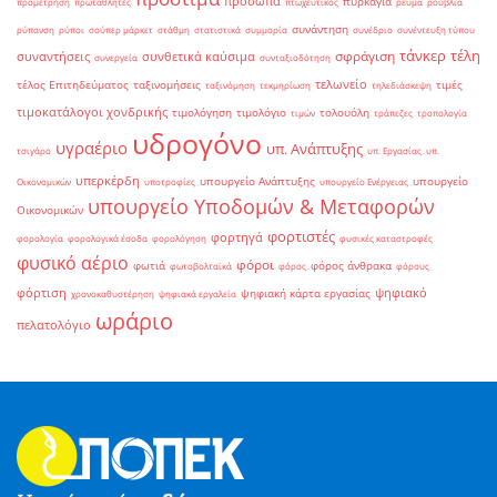
πρόσωπα
πυρκαγιά
προμέτρηση
πρωταθλητές
πτωχευτικός
ρεύμα
ρούβλια
συνάντηση
ρύπανση
ρύποι
σούπερ μάρκετ
στάθμη
στατιστικά
συμμορία
συνέδριο
συνέντευξη τύπου
τάνκερ
τέλη
σφράγιση
συναντήσεις
συνθετικά καύσιμα
συνεργεία
συνταξιοδότηση
τελωνείο
τέλος Επιτηδεύματος
ταξινομήσεις
τιμές
ταξινόμηση
τεκμηρίωση
τηλεδιάσκεψη
τιμοκατάλογοι χονδρικής
τιμολόγηση
τιμολόγιο
τολουόλη
τιμών
τράπεζες
τροπολογία
υδρογόνο
υγραέριο
υπ. Ανάπτυξης
τσιγάρο
υπ. Εργασίας
υπ.
υπερκέρδη
υπουργείο Ανάπτυξης
υπουργείο
Οικονομικών
υποτροφίες
υπουργείο Ενέργειας
υπουργείο Υποδομών & Μεταφορών
Οικονομικών
φορτιστές
φορτηγά
φορολογία
φορολογικά έσοδα
φορολόγηση
φυσικές καταστροφές
φυσικό αέριο
φόροι
φωτιά
φόρος άνθρακα
φωτοβολταϊκά
φόρος
φόρους
φόρτιση
ψηφιακό
ψηφιακή κάρτα εργασίας
χρονοκαθυστέρηση
ψηφιακά εργαλεία
ωράριο
πελατολόγιο