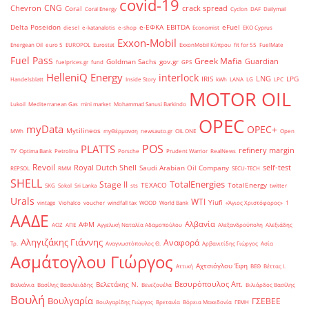
covid-19
CNG
Chevron
crack spread
Coral
Coral Energy
Cyclon
DAF
Dailymail
Delta Poseidon
e-ΕΦΚΑ
EBITDA
eFuel
diesel
e-katanalotis
e-shop
Economist
EKO Cyprus
Exxon-Mobil
Energean Oil
euro 5
EUROPOL
Eurostat
ExxonMobil Κύπρου
fit for 55
FuelMate
Fuel Pass
Greek Mafia
Guardian
Goldman Sachs
gov.gr
fuelprices.gr
fund
GPS
HelleniQ Energy
interlock
LNG
IRIS
LPG
Handelsblatt
Inside Story
kWh
LANA
LG
LPC
MOTOR OIL
Lukoil
Mediterranean Gas
mini market
Mohammad Sanusi Barkindo
OPEC
myData
OPEC+
Mytilineos
MWh
myΘέρμανση
newsauto.gr
OIL ONE
Open
POS
PLATTS
refinery margin
TV
Optima Bank
Petrolina
Porsche
Prudent Warrior
RealNews
Revoil
Royal Dutch Shell
self-test
Saudi Arabian Oil Company
REPSOL
RMM
SECU-TECH
SHELL
TotalEnergies
Stage II
TEXACO
TotalEnergy
SKG
Sokol
Sri Lanka
sts
twitter
Urals
WTI
Yiufi
vintage
Viohalco
voucher
windfall tax
WOOD
World Bank
«Άγιος Χριστόφορος»
΄1
ΑΑΔΕ
Αλβανία
ΑΦΜ
ΑΟΖ
ΑΠΕ
Αγγελική Ναταλία Αδαμοπούλου
Αλεξανδρούπολη
Αλεξιάδης
Αληγιζάκης Γιάννης
Αναφορά
Τρ.
Αναγνωστόπουλος Θ.
Αρβανιτίδης Γιώργος
Ασία
Ασμάτογλου Γιώργος
Αχτσιόγλου Έφη
Αττική
ΒΕΘ
Βέττας Ι.
Βεσυρόπουλος Απ.
Βελετάκης Ν.
Βαλκάνια
Βασίλης Βασιλειάδης
Βενεζουέλα
Βιλιάρδος Βασίλης
Βουλή
Βουλγαρία
ΓΣΕΒΕΕ
Βουλγαρίδης Γιώργος
Βρετανία
Βόρεια Μακεδονία
ΓΕΜΗ