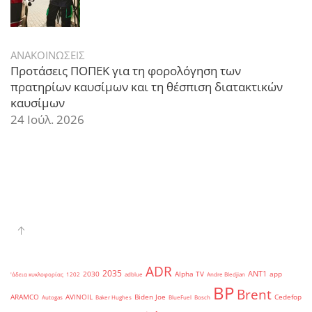
ΑΝΑΚΟΙΝΩΣΕΙΣ
Προτάσεις ΠΟΠΕΚ για τη φορολόγηση των
πρατηρίων καυσίμων και τη θέσπιση διατακτικών
καυσίμων
24 Ιούλ. 2026
ADR
2035
ANT1
2030
Alpha TV
app
'άδεια κυκλοφορίας
1202
adblue
Andre Bledjian
BP
Brent
ARAMCO
AVINOIL
Biden Joe
Cedefop
Autogas
Baker Hughes
BlueFuel
Bosch