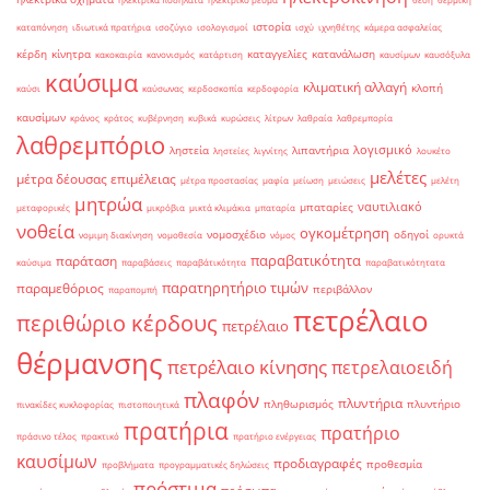
ιστορία
καταπόνηση
ιδιωτικά πρατήρια
ισοζύγιο
ισολογισμοί
ισχύ
ιχνηθέτης
κάμερα ασφαλείας
κέρδη
κίνητρα
καταγγελίες
κατανάλωση
κακοκαιρία
κανονισμός
κατάρτιση
καυσίμων
καυσόξυλα
καύσιμα
κλιματική αλλαγή
κλοπή
καύσι
καύσωνας
κερδοσκοπία
κερδοφορία
καυσίμων
κράνος
κράτος
κυβέρνηση
κυβικά
κυρώσεις
λίτρων
λαθραία
λαθρεμπορία
λαθρεμπόριο
λογισμικό
ληστεία
λιπαντήρια
ληστείες
λιγνίτης
λουκέτο
μελέτες
μέτρα δέουσας επιμέλειας
μέτρα προστασίας
μαφία
μείωση
μειώσεις
μελέτη
μητρώα
ναυτιλιακό
μπαταρίες
μεταφορικές
μικρόβια
μικτά κλιμάκια
μπαταρία
νοθεία
ογκομέτρηση
νομοσχέδιο
οδηγοί
νομιμη διακίνηση
νομοθεσία
νόμος
ορυκτά
παραβατικότητα
παράταση
καύσιμα
παραβάσεις
παραβάτικότητα
παραβατικότητατα
παρατηρητήριο τιμών
παραμεθόριος
περιβάλλον
παραπομπή
πετρέλαιο
περιθώριο κέρδους
πετρέλαιο
θέρμανσης
πετρέλαιο κίνησης
πετρελαιοειδή
πλαφόν
πλυντήρια
πληθωρισμός
πλυντήριο
πινακίδες κυκλοφορίας
πιστοποιητικά
πρατήρια
πρατήριο
πράσινο τέλος
πρακτικό
πρατήριο ενέργειας
καυσίμων
προδιαγραφές
προθεσμία
προβλήματα
προγραμματικές δηλώσεις
πρόστιμα