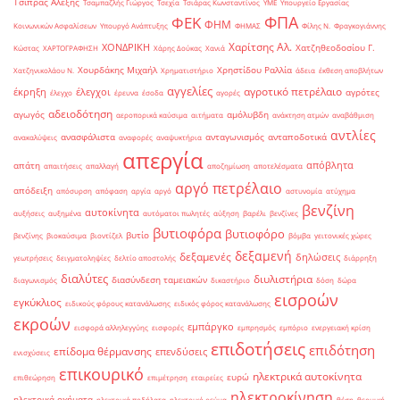
Τσίπρας Αλέξης
Τσαμπαζλής Γιώργος
Τσεχία
Τσιάρας Κωνσταντίνος
ΥΜΕ
Υπουργείο Εργασίας
ΦΠΑ
ΦΕΚ
ΦΗΜ
Κοινωνικών Ασφαλίσεων
Υπουργό Ανάπτυξης
ΦΗΜΑΣ
Φίλης Ν.
Φραγκογιάννης
Χαρίτσης Αλ.
ΧΟΝΔΡΙΚΗ
Χατζηθεοδοσίου Γ.
Κώστας
ΧΑΡΤΟΓΡΑΦΗΣΗ
Χάρης Δούκας
Χανιά
Χουρδάκης Μιχαήλ
Χρηστίδου Ραλλία
Χατζηνικολάου Ν.
Χρηματιστήριο
άδεια
έκθεση αποβλήτων
αγγελίες
αγροτικό πετρέλαιο
έκρηξη
έλεγχοι
αγρότες
έλεγχο
έρευνα
έσοδα
αγορές
αδειοδότηση
αγωγός
αμόλυβδη
αεροπορικά καύσιμα
αιτήματα
ανάκτηση ατμών
αναβάθμιση
αντλίες
ανασφάλιστα
ανταγωνισμός
ανταποδοτικά
ανακαλύψεις
αναφορές
αναψυκτήρια
απεργία
απόβλητα
απάτη
απαιτήσεις
απαλλαγή
αποζημίωση
αποτελέσματα
αργό πετρέλαιο
απόδειξη
απόσυρση
απόφαση
αργία
αργό
αστυνομία
ατύχημα
βενζίνη
αυτοκίνητα
αυξήσεις
αυξημένα
αυτόματοι πωλητές
αύξηση
βαρέλι
βενζίνες
βυτιοφόρα
βυτιοφόρο
βυτίο
βενζίνης
βιοκαύσιμα
βιοντίζελ
βόμβα
γειτονικές χώρες
δεξαμενή
δεξαμενές
δηλώσεις
γεωτρήσεις
δειγματοληψίες
δελτίο αποστολής
διάρρηξη
διαλύτες
διυλιστήρια
διασύνδεση ταμειακών
διαγωνισμός
δικαστήριο
δόση
δώρα
εισροών
εγκύκλιος
ειδικούς φόρους κατανάλωσης
ειδικός φόρος κατανάλωσης
εκροών
εμπάργκο
εισφορά αλληλεγγύης
εισφορές
εμπρησμός
εμπόριο
ενεργειακή κρίση
επιδοτήσεις
επιδότηση
επίδομα θέρμανσης
επενδύσεις
ενισχύσεις
επικουρικό
ηλεκτρικά αυτοκίνητα
ευρώ
επιθεώρηση
επιμέτρηση
εταιρείες
ηλεκτροκίνηση
ηλεκτρικά οχήματα
ηλεκτρικά ποδήλατα
ηλεκτρικό ρεύμα
θέση
θερμική