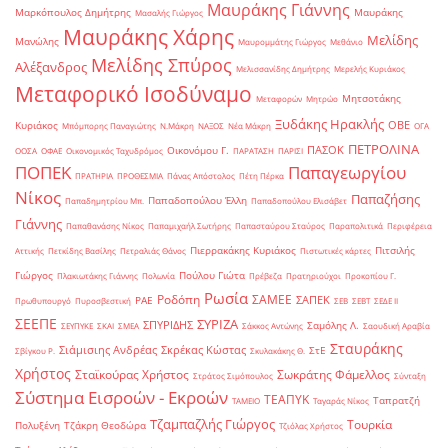
Μαυράκης Γιάννης
Μαρκόπουλος Δημήτρης
Μαυράκης
Μασαλής Γιώργος
Μαυράκης Χάρης
Μελίδης
Μανώλης
Μαυρομμάτης Γιώργος
Μεθάνιο
Μελίδης Σπύρος
Αλέξανδρος
Μελισσανίδης Δημήτρης
Μερελής Κυριάκος
Μεταφορικό Ισοδύναμο
Μητσοτάκης
Μεταφορών
Μητρώο
Ξυδάκης Ηρακλής
ΟΒΕ
Κυριάκος
Μπόμπορης Παναγιώτης
Ν.Μάκρη
ΝΑΞΟΣ
Νέα Μάκρη
ΟΓΑ
ΠΕΤΡΟΛΙΝΑ
ΠΑΣΟΚ
Οικονόμου Γ.
ΟΟΣΑ
ΟΦΑΕ
Οικονομικός Ταχυδρόμος
ΠΑΡΑΤΑΣΗ
ΠΑΡΙΣΙ
ΠΟΠΕΚ
Παπαγεωργίου
ΠΡΑΤΗΡΙΑ
ΠΡΟΘΕΣΜΙΑ
Πάνας Απόστολος
Πέτη Πέρκα
Νίκος
Παπαζήσης
Παπαδοπούλου Έλλη
Παπαδημητρίου Μπ.
Παπαδοπούλου Ελισάβετ
Γιάννης
Παπαθανάσης Νίκος
Παπαμιχαήλ Σωτήρης
Παπασταύρου Σταύρος
Παραπολιτικά
Περιφέρεια
Πιερρακάκης Κυριάκος
Πιτσιλής
Αττικής
Πετκίδης Βασίλης
Πετραλιάς Θάνος
Πιστωτικές κάρτες
Γιώργος
Πούλου Γιώτα
Πλακιωτάκης Γιάννης
Πολωνία
Πρέβεζα
Πρατηριούχοι
Προκοπίου Γ.
Ρωσία
Ροδόπη
ΣΑΜΕΕ
ΣΑΠΕΚ
ΡΑΕ
Πρωθυπουργό
Πυροσβεστική
ΣΕΒ
ΣΕΒΤ
ΣΕΔΕ ΙΙ
ΣΕΕΠΕ
ΣΥΡΙΖΑ
ΣΠΥΡΙΔΗΣ
Σαμόλης Λ.
ΣΕΥΠΥΚΕ
ΣΚΑΙ
ΣΜΕΑ
Σάκκος Αντώνης
Σαουδική Αραβία
Σταυράκης
Σιάμισιης Ανδρέας
Σκρέκας Κώστας
ΣτΕ
Σβίγκου Ρ.
Σκυλακάκης Θ.
Χρήστος
Σταϊκούρας Χρήστος
Σωκράτης Φάμελλος
Στράτος Σιμόπουλος
Σύνταξη
Σύστημα Εισροών - Εκροών
ΤΕΑΠΥΚ
Ταπρατζή
ΤΑΜΕΙΟ
Ταγαράς Νίκος
Τζαμπαζλής Γιώργος
Τουρκία
Πολυξένη
Τζάκρη Θεοδώρα
Τζιόλας Χρήστος