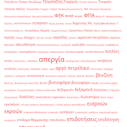
Τζαμπαζλής Γιώργος
Τουρκία
Πολυξένη
Τζάκρη Θεοδώρα
Τζιόλας Χρήστος
Τσίπρας Αλέξης
Τσαμπαζλής Γιώργος
Τσεχία
Τσιάρας Κωνσταντίνος
ΥΜΕ
Υπουργείο Εργασίας
ΦΠΑ
ΦΕΚ
ΦΗΜ
Κοινωνικών Ασφαλίσεων
Υπουργό Ανάπτυξης
ΦΗΜΑΣ
Φίλης Ν.
Φραγκογιάννης
Χαρίτσης Αλ.
ΧΟΝΔΡΙΚΗ
Χατζηθεοδοσίου Γ.
Κώστας
ΧΑΡΤΟΓΡΑΦΗΣΗ
Χάρης Δούκας
Χανιά
Χουρδάκης Μιχαήλ
Χρηστίδου Ραλλία
Χατζηνικολάου Ν.
Χρηματιστήριο
άδεια
έκθεση αποβλήτων
αγγελίες
αγροτικό πετρέλαιο
έκρηξη
έλεγχοι
αγρότες
έλεγχο
έρευνα
έσοδα
αγορές
αδειοδότηση
αγωγός
αμόλυβδη
αεροπορικά καύσιμα
αιτήματα
ανάκτηση ατμών
αναβάθμιση
αντλίες
ανασφάλιστα
ανταγωνισμός
ανταποδοτικά
ανακαλύψεις
αναφορές
αναψυκτήρια
απεργία
απόβλητα
απάτη
απαιτήσεις
απαλλαγή
αποζημίωση
αποτελέσματα
αργό πετρέλαιο
απόδειξη
απόσυρση
απόφαση
αργία
αργό
αστυνομία
ατύχημα
βενζίνη
αυτοκίνητα
αυξήσεις
αυξημένα
αυτόματοι πωλητές
αύξηση
βαρέλι
βενζίνες
βυτιοφόρα
βυτιοφόρο
βυτίο
βενζίνης
βιοκαύσιμα
βιοντίζελ
βόμβα
γειτονικές χώρες
δεξαμενή
δεξαμενές
δηλώσεις
γεωτρήσεις
δειγματοληψίες
δελτίο αποστολής
διάρρηξη
διαλύτες
διυλιστήρια
διασύνδεση ταμειακών
διαγωνισμός
δικαστήριο
δόση
δώρα
εισροών
εγκύκλιος
ειδικούς φόρους κατανάλωσης
ειδικός φόρος κατανάλωσης
εκροών
εμπάργκο
εισφορά αλληλεγγύης
εισφορές
εμπρησμός
εμπόριο
ενεργειακή κρίση
επιδοτήσεις
επιδότηση
επίδομα θέρμανσης
επενδύσεις
ενισχύσεις
επικουρικό