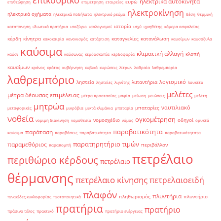
ηλεκτρικά αυτοκίνητα
ευρώ
επιθεώρηση
επιμέτρηση
εταιρείες
ηλεκτροκίνηση
ηλεκτρικά οχήματα
ηλεκτρικά ποδήλατα
ηλεκτρικό ρεύμα
θέση
θερμική
ιστορία
καταπόνηση
ιδιωτικά πρατήρια
ισοζύγιο
ισολογισμοί
ισχύ
ιχνηθέτης
κάμερα ασφαλείας
κέρδη
κίνητρα
καταγγελίες
κατανάλωση
κακοκαιρία
κανονισμός
κατάρτιση
καυσίμων
καυσόξυλα
καύσιμα
κλιματική αλλαγή
κλοπή
καύσι
καύσωνας
κερδοσκοπία
κερδοφορία
καυσίμων
κράνος
κράτος
κυβέρνηση
κυβικά
κυρώσεις
λίτρων
λαθραία
λαθρεμπορία
λαθρεμπόριο
λογισμικό
ληστεία
λιπαντήρια
ληστείες
λιγνίτης
λουκέτο
μελέτες
μέτρα δέουσας επιμέλειας
μέτρα προστασίας
μαφία
μείωση
μειώσεις
μελέτη
μητρώα
ναυτιλιακό
μπαταρίες
μεταφορικές
μικρόβια
μικτά κλιμάκια
μπαταρία
νοθεία
ογκομέτρηση
νομοσχέδιο
οδηγοί
νομιμη διακίνηση
νομοθεσία
νόμος
ορυκτά
παραβατικότητα
παράταση
καύσιμα
παραβάσεις
παραβάτικότητα
παραβατικότητατα
παρατηρητήριο τιμών
παραμεθόριος
περιβάλλον
παραπομπή
πετρέλαιο
περιθώριο κέρδους
πετρέλαιο
θέρμανσης
πετρέλαιο κίνησης
πετρελαιοειδή
πλαφόν
πλυντήρια
πληθωρισμός
πλυντήριο
πινακίδες κυκλοφορίας
πιστοποιητικά
πρατήρια
πρατήριο
πράσινο τέλος
πρακτικό
πρατήριο ενέργειας