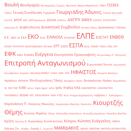
Βουλή
Βουλγαρία
ΓΣΕΒΕΕ
Βουλγαρίδης Γιώργος
Βρετανία
Βόρεια Μακεδονία
ΓΕΜΗ
Γεωργιάδης Άδωνις
Γενική Συνέλευση
Γερμανία
Γαλλία
Γιάννης Θεοτοκάς
ΔΙΕΠΠΥ
ΔΙΜΕΑ
ΔΑΟΕ
ΔΕΣΦΑ
Δ.Α.Ο.Ε.
ΔΕΗ
ΔΕΠΑ Εμπορίας
ΔΙ.Μ.Ε.Α.
ΔΙΥΛΙΣΗ
ΔΙΥΛΙΣΤΗΡΙΑ
Διοικητικό Συμβούλιο
Διαβούλευση
Δρακακάκης Γιάννης
Δαγούμας Θ.
Δούκας Χάρης
ΕΛΠΕ
ΕΚΟ
ΕΝΒΕΘ
ΕΛΙΝΟΙΛ
ΕΛΣΤΑΤ
Ε.Ε.
ΕΕΑ
ΕΒΕΠ
ΕΕ
ΕΛΑΣ
ΕΛΛΑΚΤΩΡ
ΕΣΠΑ
ΕΡΤ
ΕΣΕΚ
ΕΠΑΝΤ
ΕΠΙΤΡΟΠΗ ΑΝΤΑΓΩΝΙΣΜΟΥ
ΕΡΓΑΝΗ
ΕΣΥΔ
ΕΤΕΑΕΠ
ΕΤΕΚΑ
ΕΤΕπ
ΕΥΠ
ΕΦΚ
Ενέργεια
Επιστρεπτέα Προκαταβολή
Ελλάδα
ΕΦΚΑ
Επιτροπάκης Π.
Επιτροπή
Επιτροπή Ανταγωνισμού
Ευρωπαϊκή Ένωση
Ευρωπαϊκό
ΗΦΑΙΣΤΟΣ
Κοινοβούλιο
Ευρώπη
ΗELLENiQ ENERGY
ΗΛΕΙΑ
ΗΜΑ
ΗΠΑ
Ηνωμένο Βασίλειο
Θεοδωρικάκος Τάκης
Ηράκλειο
Θεσσαλονίκη
Θράκη
ΘΕΡΜΟΙΛ
Θεοχάρης Χάρης
Θωμαδάκης
Ιταλία
ΙΟΒΕ
Ιράν
ΚΑΔ
Μ.
ΙΝΕ-ΓΣΕΕ
Ικόνιο
Ιλχάν Αχμέτ
Ινδία
ΚΑΘΗΜΕΡΙΝΗ
ΚΑΝΟΝΙΣΤΙΚΗ
ΚΕΔΑΚ
ΠΑΡΕΜΒΑΣΗ
ΚΕΠ
ΚΕΡΔΟΦΟΡΙΑ
ΚΙΝΑ
ΚΤΕΟ
Κίνα
Κίνημα Δημοκρατίας
Καββαθάς Γ.
Καλογήρου Ι.
Κιουρτζής
Καρανάσιος Π.
Κατρίνης Μανώλης
Κεγκέρογλου Βασίλης
Κερατσίνι
Θέμης
Κιούσης Μιχάλης
Κλίμα
Κολοκυθάς Αναστάσιος
Κονταξής Δημήτρης
Κορκίδης Βασίλης
Κώτσος Ευάγγελος
Κύπρος
Κρήτη
Κυρανάκης Κωνσταντίνος
Κρίντας Θ.
ΛΙΒΕΡΙΑ
ΜΑΜΙΔΑΚΗΣ
Λάτσης Σπ.
Λιανός Ι.
Λέσβος
Λιμενικό
ΜΕΛΚΟ
ΜΕΡΙΣΜΑ
ΜΗΤΡΩΟ ΑΠΟΒΛΗΤΩΝ