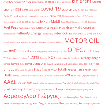
BP
Brent
ARAMCO
AVINOIL
Biden Joe
Cedefop
Autogas
Baker Hughes
BlueFuel
Bosch
covid-19
CNG
Chevron
crack spread
Coral
Coral Energy
Cyclon
DAF
Dailymail
Delta Poseidon
e-ΕΦΚΑ
EBITDA
eFuel
diesel
e-katanalotis
e-shop
Economist
EKO Cyprus
Exxon-Mobil
Energean Oil
euro 5
EUROPOL
Eurostat
ExxonMobil Κύπρου
fit for 55
FuelMate
Fuel Pass
Greek Mafia
Guardian
Goldman Sachs
gov.gr
fuelprices.gr
fund
GPS
HelleniQ Energy
interlock
LNG
IRIS
LPG
Handelsblatt
Inside Story
kWh
LANA
LG
LPC
MOTOR OIL
Lukoil
Mediterranean Gas
mini market
Mohammad Sanusi Barkindo
OPEC
myData
OPEC+
Mytilineos
MWh
myΘέρμανση
newsauto.gr
OIL ONE
Open
POS
PLATTS
refinery margin
TV
Optima Bank
Petrolina
Porsche
Prudent Warrior
RealNews
Revoil
Royal Dutch Shell
self-test
Saudi Arabian Oil Company
REPSOL
RMM
SECU-TECH
SHELL
TotalEnergies
Stage II
TEXACO
TotalEnergy
SKG
Sokol
Sri Lanka
sts
twitter
Urals
WTI
Yiufi
vintage
Viohalco
voucher
windfall tax
WOOD
World Bank
«Άγιος Χριστόφορος»
΄1
ΑΑΔΕ
Αλβανία
ΑΦΜ
ΑΟΖ
ΑΠΕ
Αγγελική Ναταλία Αδαμοπούλου
Αλεξανδρούπολη
Αλεξιάδης
Αληγιζάκης Γιάννης
Αναφορά
Τρ.
Αναγνωστόπουλος Θ.
Αρβανιτίδης Γιώργος
Ασία
Ασμάτογλου Γιώργος
Αχτσιόγλου Έφη
Αττική
ΒΕΘ
Βέττας Ι.
Βεσυρόπουλος Απ.
Βελετάκης Ν.
Βαλκάνια
Βασίλης Βασιλειάδης
Βενεζουέλα
Βιλιάρδος Βασίλης