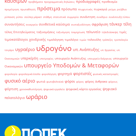
καυσίμων
προδιαγραφές
προθεσμία
προβλήματα
προγραμματικές δηλώσεις
πρόστιμα
πρόσωπα
πυρκαγιά
προμέτρηση
πρωταθλητές
πτωχευτικός
ρεύμα
ρούβλια
συνάντηση
ρύπανση
ρύποι
σούπερ μάρκετ
στάθμη
στατιστικά
συμμορία
συνέδριο
συνέντευξη τύπου
τάνκερ
τέλη
σφράγιση
συναντήσεις
συνθετικά καύσιμα
συνεργεία
συνταξιοδότηση
τελωνείο
τέλος Επιτηδεύματος
ταξινομήσεις
τιμές
ταξινόμηση
τεκμηρίωση
τηλεδιάσκεψη
τιμοκατάλογοι χονδρικής
τιμολόγηση
τιμολόγιο
τολουόλη
τιμών
τράπεζες
τροπολογία
υδρογόνο
υγραέριο
υπ. Ανάπτυξης
τσιγάρο
υπ. Εργασίας
υπ.
υπερκέρδη
υπουργείο Ανάπτυξης
υπουργείο
Οικονομικών
υποτροφίες
υπουργείο Ενέργειας
υπουργείο Υποδομών & Μεταφορών
Οικονομικών
φορτιστές
φορτηγά
φορολογία
φορολογικά έσοδα
φορολόγηση
φυσικές καταστροφές
φυσικό αέριο
φόροι
φωτιά
φόρος άνθρακα
φωτοβολταϊκά
φόρος
φόρους
φόρτιση
ψηφιακό
ψηφιακή κάρτα εργασίας
χρονοκαθυστέρηση
ψηφιακά εργαλεία
ωράριο
πελατολόγιο