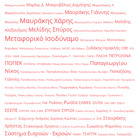
Μακρυβέλιος Δημήτρης
Μάρδας Δ.
Μαμουλάκης Χ.
Μάλαμα Κυριακή
Μαυράκης Γιάννης
Μαρκόπουλος Δημήτρης
Μαυράκης
Μασαλής Γιώργος
Μαυράκης Χάρης
Μελίδης
Μανώλης
Μαυρομμάτης Γιώργος
Μεθάνιο
Μελίδης Σπύρος
Αλέξανδρος
Μελισσανίδης Δημήτρης
Μερελής Κυριάκος
Μεταφορικό Ισοδύναμο
Μητσοτάκης
Μεταφορών
Μητρώο
Ξυδάκης Ηρακλής
ΟΒΕ
Κυριάκος
Μπόμπορης Παναγιώτης
Ν.Μάκρη
ΝΑΞΟΣ
Νέα Μάκρη
ΟΓΑ
ΠΕΤΡΟΛΙΝΑ
ΠΑΣΟΚ
Οικονόμου Γ.
ΟΟΣΑ
ΟΦΑΕ
Οικονομικός Ταχυδρόμος
ΠΑΡΑΤΑΣΗ
ΠΑΡΙΣΙ
ΠΟΠΕΚ
Παπαγεωργίου
ΠΡΑΤΗΡΙΑ
ΠΡΟΘΕΣΜΙΑ
Πάνας Απόστολος
Πέτη Πέρκα
Νίκος
Παπαζήσης
Παπαδοπούλου Έλλη
Παπαδημητρίου Μπ.
Παπαδοπούλου Ελισάβετ
Γιάννης
Παπαθανάσης Νίκος
Παπαμιχαήλ Σωτήρης
Παπασταύρου Σταύρος
Παραπολιτικά
Περιφέρεια
Πιερρακάκης Κυριάκος
Πιτσιλής
Αττικής
Πετκίδης Βασίλης
Πετραλιάς Θάνος
Πιστωτικές κάρτες
Γιώργος
Πούλου Γιώτα
Πλακιωτάκης Γιάννης
Πολωνία
Πρέβεζα
Πρατηριούχοι
Προκοπίου Γ.
Ρωσία
Ροδόπη
ΣΑΜΕΕ
ΣΑΠΕΚ
ΡΑΕ
Πρωθυπουργό
Πυροσβεστική
ΣΕΒ
ΣΕΒΤ
ΣΕΔΕ ΙΙ
ΣΕΕΠΕ
ΣΥΡΙΖΑ
ΣΠΥΡΙΔΗΣ
Σαμόλης Λ.
ΣΕΥΠΥΚΕ
ΣΚΑΙ
ΣΜΕΑ
Σάκκος Αντώνης
Σαουδική Αραβία
Σταυράκης
Σιάμισιης Ανδρέας
Σκρέκας Κώστας
ΣτΕ
Σβίγκου Ρ.
Σκυλακάκης Θ.
Χρήστος
Σταϊκούρας Χρήστος
Σωκράτης Φάμελλος
Στράτος Σιμόπουλος
Σύνταξη
Σύστημα Εισροών - Εκροών
ΤΕΑΠΥΚ
Ταπρατζή
ΤΑΜΕΙΟ
Ταγαράς Νίκος