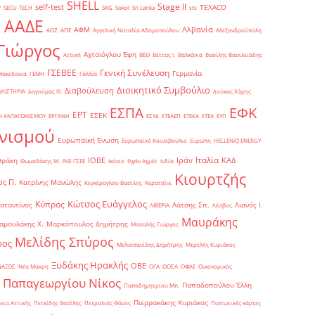
SHELL
Stage II
self-test
y
TEXACO
SECU-TECH
SKG
Sokol
Sri Lanka
sts
ΑΑΔΕ
Αλβανία
ΑΦΜ
1
ΑΟΖ
ΑΠΕ
Αγγελική Ναταλία Αδαμοπούλου
Αλεξανδρούπολη
Γιώργος
Αχτσιόγλου Έφη
Αττική
ΒΕΘ
Βέττας Ι.
Βαλκάνια
Βασίλης Βασιλειάδης
Γενική Συνέλευση
ΓΣΕΒΕΕ
Γερμανία
Μακεδονία
ΓΕΜΗ
Γαλλία
Διοικητικό Συμβούλιο
Διαβούλευση
ΥΛΙΣΤΗΡΙΑ
Δαγούμας Θ.
Δούκας Χάρης
ΕΦΚ
ΕΣΠΑ
ΕΡΤ
ΕΣΕΚ
Η ΑΝΤΑΓΩΝΙΣΜΟΥ
ΕΡΓΑΝΗ
ΕΣΥΔ
ΕΤΕΑΕΠ
ΕΤΕΚΑ
ΕΤΕπ
ΕΥΠ
νισμού
Ευρωπαϊκή Ένωση
Ευρωπαϊκό Κοινοβούλιο
Ευρώπη
ΗELLENiQ ENERGY
Ιταλία
ΙΟΒΕ
Ιράν
ΚΑΔ
Θράκη
Θωμαδάκης Μ.
ΙΝΕ-ΓΣΕΕ
Ικόνιο
Ιλχάν Αχμέτ
Ινδία
Κιουρτζής
ς Π.
Κατρίνης Μανώλης
Κεγκέρογλου Βασίλης
Κερατσίνι
Κώτσος Ευάγγελος
Κύπρος
σταντίνος
Λάτσης Σπ.
Λιανός Ι.
ΛΙΒΕΡΙΑ
Λέσβος
Μαυράκης
αμουλάκης Χ.
Μαρκόπουλος Δημήτρης
Μασαλής Γιώργος
Μελίδης Σπύρος
ρος
Μελισσανίδης Δημήτρης
Μερελής Κυριάκος
Ξυδάκης Ηρακλής
ΟΒΕ
ΝΑΞΟΣ
Νέα Μάκρη
ΟΓΑ
ΟΟΣΑ
ΟΦΑΕ
Οικονομικός
Παπαγεωργίου Νίκος
Παπαδοπούλου Έλλη
Παπαδημητρίου Μπ.
Πιερρακάκης Κυριάκος
εια Αττικής
Πετκίδης Βασίλης
Πετραλιάς Θάνος
Πιστωτικές κάρτες