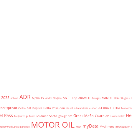
ADR
2035
ANT1
Alpha TV
app
ARAMCO
AVINOIL
adblue
Andre Bledjian
Autogas
Baker Hughes
rack spread
Delta Poseidon
e-ΕΦΚΑ
EBITDA
Cyclon
DAF
Dailymail
diesel
e-katanalotis
e-shop
Economis
He
el Pass
Greek Mafia
Guardian
Goldman Sachs
gov.gr
fuelprices.gr
fund
GPS
Handelsblatt
MOTOR OIL
myData
Mytilineos
Mohammad Sanusi Barkindo
MWh
myΘέρμανση