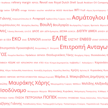
Revoil
refinery margin
Royal Dutch Shell
Saudi Arabian Oil Compan
r
RealNews
REPSOL
RMM
Urals
WTI
rgy
Yiufi
twitter
vintage
Viohalco
voucher
windfall tax
WOOD
World Bank
«Άγιος Χριστόφορος»
΄
Ασμάτογλου 
 Γιάννης
Αναφορά
Αναγνωστόπουλος Θ.
Αρβανιτίδης Γιώργος
Ασία
Βουλή
Βουλγαρία
συρόπουλος Απ.
Βιλιάρδος Βασίλης
Βουλγαρίδης Γιώργος
Βρετανία
Βόρεια 
νις
ΔΙΕΠΠΥ
ΔΙΜΕΑ
ΔΑΟΕ
ΔΕΣΦΑ
Γιάννης Θεοτοκάς
Δ.Α.Ο.Ε.
ΔΕΗ
ΔΕΠΑ Εμπορίας
ΔΙ.Μ.Ε.Α.
ΔΙΥΛΙΣΗ
ΔΙ
ΕΛΠΕ
ΕΚΟ
ΕΝΒΕΘ
ΕΛΙΝΟΙΛ
ΕΛΣΤΑΤ
ΕΕΑ
ΒΕΠ
ΕΕ
ΕΛΑΣ
ΕΛΛΑΚΤΩΡ
ΕΠΑΝΤ
ΕΠΙΤΡΟΠ
Επιτροπή Ανταγω
Επιστρεπτέα Προκαταβολή
Επιτροπάκης Π.
Επιτροπή
ΤΟΣ
Θεοδωρικάκος Τάκης
Ηράκλειο
Θεσσαλονίκη
Ηνωμένο Βασίλειο
ΘΕΡΜΟΙΛ
Θεοχάρης Χάρης
Καρανάσιο
ΚΕΔΑΚ
ΡΕΜΒΑΣΗ
ΚΕΠ
ΚΕΡΔΟΦΟΡΙΑ
ΚΙΝΑ
ΚΤΕΟ
Κίνα
Κίνημα Δημοκρατίας
Καββαθάς Γ.
Καλογήρου Ι.
Κρήτη
άλης
Κυρανάκης Κων
Κλίμα
Κολοκυθάς Αναστάσιος
Κονταξής Δημήτρης
Κορκίδης Βασίλης
Κρίντας Θ.
Μακρυβέλιος Δημήτρης
Μάρδας Δ.
Μ
ΜΕΛΚΟ
ΜΕΡΙΣΜΑ
ΜΗΤΡΩΟ ΑΠΟΒΛΗΤΩΝ
Μάλαμα Κυριακή
Μαυράκης Χάρης
Μελίδης Αλέξανδ
ανώλης
Μαυρομμάτης Γιώργος
Μεθάνιο
 Ισοδύναμο
Μητσοτάκης Κυριάκος
Μεταφορών
Μητρώο
Μπόμπορης Παναγιώτης
Ν.Μάκρη
ΠΟΠΕΚ
ΠΕΤΡΟΛΙΝΑ
ΠΑΣΟΚ
ΡΑΤΑΣΗ
ΠΑΡΙΣΙ
ΠΡΑΤΗΡΙΑ
ΠΡΟΘΕΣΜΙΑ
Πάνας Απόστολος
Πέτη Πέρκα
ζήσης Γιάννης
Παπαθανάσης Νίκος
Παπαμιχαήλ Σωτήρης
Παπασταύρου Σταύρος
Παραπολιτικά
Περιφέρ