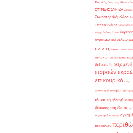
Πιτσιλής Γιώργος
Πλακιωτάκη
ΣΥΡΙΖΑ
ΣΠΥΡΙΔΗΣ
Σάκκος
Σωκράτης Φάμελλος
Σύ
Τσίπρας Αλέξης
Τσαμπαζλής 
Χαρίτση
Χάρης Δούκας
Χανιά
αγροτικό πετρέλαιο
αγ
αντλίες
απάτη
απαιτήσει
αυτοκίνητα
αυτόματοι πωλη
δεξαμενή
δεξαμενές
εισροών εκρο
επικουρικό
επιμέτ
ιστορία
ισολογισμοί
ισχύ
ιχνη
κλιματική αλλαγή
κλοπή
δέουσας επιμέλειας
μέτ
ογκομ
νομοσχέδιο
νόμος
περιθώ
περιβάλλον