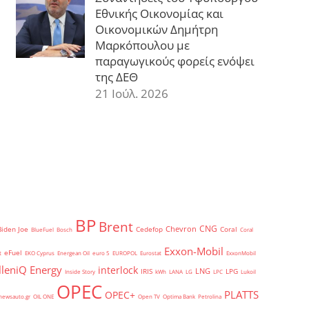
Εθνικής Οικονομίας και
Οικονομικών Δημήτρη
Μαρκόπουλου με
παραγωγικούς φορείς ενόψει
της ΔΕΘ
21 Ιούλ. 2026
BP
Brent
CNG
Chevron
Biden Joe
Cedefop
Coral
BlueFuel
Bosch
Coral
Exxon-Mobil
eFuel
t
EKO Cyprus
Energean Oil
euro 5
EUROPOL
Eurostat
ExxonMobil
lleniQ Energy
interlock
LNG
IRIS
LPG
Inside Story
kWh
LANA
LG
LPC
Lukoil
OPEC
PLATTS
OPEC+
newsauto.gr
OIL ONE
Open TV
Optima Bank
Petrolina