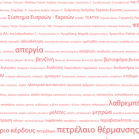
Πούλου Γιώτα
ΡΑΕ
ς Γιάννης
Πολωνία
Πρέβεζα
Πρατηριούχοι
Προκοπίου Γ.
Πρωθυπουργό
Πυροσβεστική
Σιάμισιης Ανδρέας
Σκρέκας Κώστας
Σαμόλης Λ.
 Αντώνης
Σαουδική Αραβία
Σβίγκου Ρ.
Σκυλακάκης 
Σύστημα Εισροών - Εκροών
ΤΕΑΠΥΚ
Ταπρατζή Πο
νταξη
ΤΑΜΕΙΟ
Ταγαράς Νίκος
Φ
Γιώργος
Τσεχία
Τσιάρας Κωνσταντίνος
ΥΜΕ
Υπουργείο Εργασίας Κοινωνικών Ασφαλίσεων
Υπουργό Ανάπτυξης
ς Αλ.
Χατζηθεοδοσίου Γ.
Χουρδάκης Μιχαήλ
Χρηστίδου Ραλλία
Χατζηνικολάου Ν.
Χρηματιστήριο
ά
αδειοδότηση
ρότες
αγωγός
αμόλυβδη
αεροπορικά καύσιμα
αιτήματα
ανάκτηση ατμών
αναβάθμιση
αν
απεργία
απόβλητα
απόδειξη
ς
απαλλαγή
αποζημίωση
αποτελέσματα
απόσυρση
απόφαση
βενζίνη
βυτιοφόρα
βυτι
βυτίο
τές
αύξηση
βαρέλι
βενζίνες
βενζίνης
βιοκαύσιμα
βιοντίζελ
διαλύτες
διυλιστήρια
δηλώσεις
διασύνδεση ταμειακών
διάρρηξη
διαγωνισμός
δικαστήριο
δό
ών
επίδομα
εμπάργκο
εισφορά αλληλεγγύης
εισφορές
εμπρησμός
εμπόριο
ενεργειακή κρίση
ενισχύσεις
ηλεκτρικά αυτοκίνητα
ευρώ
ηλεκτρικά οχήματα
ρηση
εταιρείες
ηλεκτρικά ποδήλατα
ηλεκτρικό ρεύ
κέρδη
κίνητρα
καταγγελίες
κατανάλωση
θέτης
κάμερα ασφαλείας
κακοκαιρία
κανονισμός
κατάρτιση
καυ
λαθρεμπ
 καυσίμων
κράνος
κράτος
κυβέρνηση
κυβικά
κυρώσεις
λίτρων
λαθραία
λαθρεμπορία
μητρώα
μελέτες
ρα προστασίας
μαφία
μείωση
μειώσεις
μελέτη
μεταφορικές
μικρόβια
μικτά κλιμά
έτρηση
παραβατικότητα
παράταση
οδηγοί
ορυκτά καύσιμα
παραβάσεις
παραβάτικότητα
παρα
πετρέλαιο θέρμανσης
ριο κέρδους
πετρέλαιο