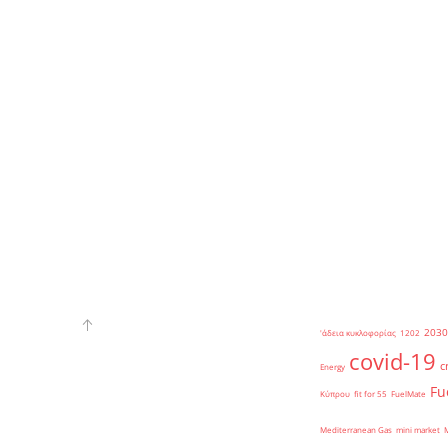
2030
'άδεια κυκλοφορίας
1202
covid-19
c
Energy
Fu
Κύπρου
fit for 55
FuelMate
Mediterranean Gas
mini market