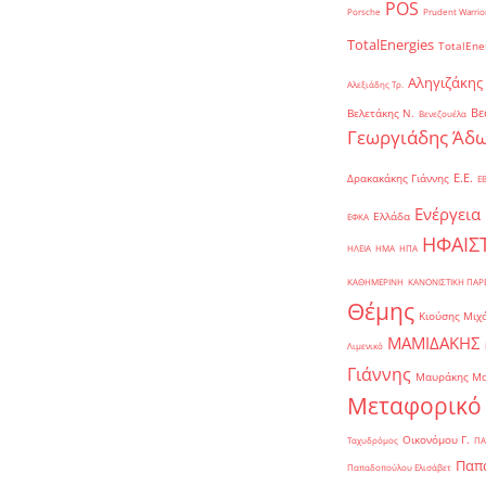
POS
Porsche
Prudent Warrio
TotalEnergies
TotalEne
Αληγιζάκης
Αλεξιάδης Τρ.
Βε
Βελετάκης Ν.
Βενεζουέλα
Γεωργιάδης Άδω
Ε.Ε.
Δρακακάκης Γιάννης
Ε
Ενέργεια
Ελλάδα
ΕΦΚΑ
ΗΦΑΙΣ
ΗΛΕΙΑ
ΗΜΑ
ΗΠΑ
ΚΑΘΗΜΕΡΙΝΗ
ΚΑΝΟΝΙΣΤΙΚΗ ΠΑ
Θέμης
Κιούσης Μιχ
ΜΑΜΙΔΑΚΗΣ
Λιμενικό
Γιάννης
Μαυράκης Μ
Μεταφορικό
Οικονόμου Γ.
Ταχυδρόμος
ΠΑ
Παπα
Παπαδοπούλου Ελισάβετ