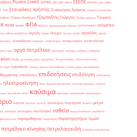
Ρωσία
ΣΕΕΠΕ
Ροδόπη
ΣΑΜΕΕ
ΣΑΠΕΚ
ΣΕΒ
ΣΕΒΤ
ΣΕΔΕ ΙΙ
ΣΕΥΠΥΚΕ
ΣΚΑΙ
ΣΜΕΑ
Σταυράκης Χρήστος
Σταϊκούρας Χρήστος
ΣτΕ
Θ.
Στράτος Σιμόπουλος
Τζαμπαζλής Γιώργος
Τουρκία
λυξένη
Τζάκρη Θεοδώρα
Τζιόλας Χρήστος
ΦΠΑ
ΕΚ
ΦΗΜ
ΧΟΝΔΡΙΚΗ
ΦΗΜΑΣ
Φίλης Ν.
Φραγκογιάννης Κώστας
ΧΑΡΤΟΓΡΑΦΗΣΗ
αγγελίες
έκρηξη
έλεγχοι
δεια
έκθεση αποβλήτων
έλεγχο
έρευνα
έσοδα
αγορές
ανασφάλιστα
ανταγωνισμός
ανταποδοτικά
ακαλύψεις
αναφορές
αναψυκτήρια
αργό πετρέλαιο
αργία
αργό
αστυνομία
ατύχημα
αυξήσεις
αυξημένα
οφόρο
βόμβα
γειτονικές χώρες
γεωτρήσεις
δειγματοληψίες
δελτίο αποστολής
εγκύκλιος
ση
δώρα
ειδικούς φόρους κατανάλωσης
ειδικός φόρος κατανάλωσης
επιδοτήσεις
επιδότηση
 θέρμανσης
επενδύσεις
επιθεώρηση
ηλεκτροκίνηση
μα
θέση
θερμική καταπόνηση
ιδιωτικά πρατήρια
ισοζύγιο
καύσιμα
σίμων
καυσόξυλα
καύσι
καύσωνας
κερδοσκοπία
κερδοφορία
όριο
μέτρα
λογισμικό
ληστεία
λιπαντήρια
ληστείες
λιγνίτης
λουκέτο
νοθεία
ναυτιλιακό
μπαταρίες
κια
μπαταρία
νομιμη διακίνηση
νομοθεσία
παρατηρητήριο τιμών
παραμεθόριος
βατικότητατα
παραπομπή
πετρέλαιο κίνησης
πετρελαιοειδή
πινακίδες κυκλοφορίας